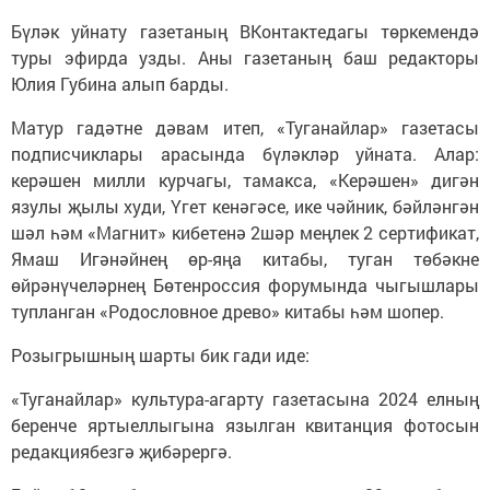
Бүләк уйнату газетаның ВКонтактедагы төркемендә
туры эфирда узды. Аны газетаның баш редакторы
Юлия Губина алып барды.
Матур гадәтне дәвам итеп, «Туганайлар» газетасы
подписчиклары арасында бүләкләр уйната. Алар:
керәшен милли курчагы, тамакса, «Керәшен» дигән
язулы җылы худи, Үгет кенәгәсе, ике чәйник, бәйләнгән
шәл һәм «Магнит» кибетенә 2шәр меңлек 2 сертификат,
Ямаш Игәнәйнең өр-яңа китабы, туган төбәкне
өйрәнүчеләрнең Бөтенроссия форумында чыгышлары
тупланган «Родословное древо» китабы һәм шопер.
Розыгрышның шарты бик гади иде:
«Туганайлар» культура-агарту газетасына 2024 елның
беренче яртыеллыгына язылган квитанция фотосын
редакциябезгә җибәрергә.