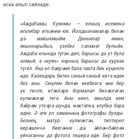
искә алып сөйләде:
«Аждаһамы, Куянмы — елның исеменә
игьтибар иткәнем юк. Йолдызнамәләр белән
дә мавыкмыйм. Дөньялар имин,
якыннарыбыз, үзебез сәламәт булыйк.
Аждаһа елында туган дип, барысы да ут була
алмый, ә «куян» нарның барысы да куркак
түгел. Яңа ел бәйрәме бала чакта бик күңелле
иде. Календарь битен саный-саный көтә идек
без аны. Сеңлем белән икебезгә әни бер
үк төсле, итәкләре бормалап бизәкләгән
күлмәкләр тегә. Аны киеп, авылда кем
бәйрәм үткәрә шунда, мәктәпкә, клубка бара
идек. Ә әти ул заманның фотографы булды.
Безнең, матур күлмәктән, типтереп
керәшенчә биегәнне дә, әйлән-бәйлән
уйнаганны да фотога төшерә иде. Бер фото