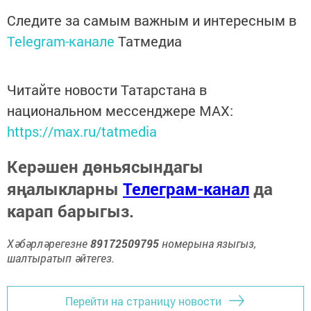
Следите за самым важным и интересным в
Telegram-канале
Татмедиа
Читайте новости Татарстана в
национальном мессенджере MАХ:
https://max.ru/tatmedia
Керәшен дөньясындагы
яңалыкларны
Телеграм-канал
да
карап барыгыз.
Хәбәрләрегезне
89172509795
номерына языгыз,
шалтыратып әйтегез.
Перейти на страницу новости