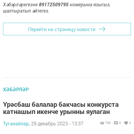
Хәбәрләрегезне
89172509795
номерына языгыз,
шалтыратып әйтегез.
Перейти на страницу новости
ХӘБӘРЛӘР
Үрәсбаш балалар бакчасы конкурста
катнашып икенче урынны яулаган
Туганайлар,
29 декабрь 2023 - 13:37
700
0
2