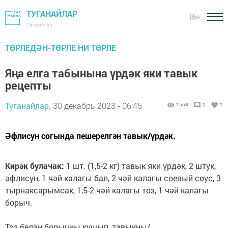
ТУГАНАЙЛАР
16+
Татарстан
ТӨРЛЕДӘН-ТӨРЛЕ НИ ТӨРЛЕ
Яңа елга табынына үрдәк яки тавык
рецепты
Туганайлар,
30 декабрь 2023 - 06:45
1568
0
1
Әфлисун согында пешерелгән тавык/үрдәк.
Кирәк булачак:
1 шт. (1,5-2 кг) тавык яки үрдәк, 2 штук,
әфлисун, 1 чәй калагы бал, 2 чәй калагы соевый соус, 3
тырнаксарымсак, 1,5-2 чәй калагы тоз, 1 чәй калагы
борыч.
Тоз белән борычны кушып, тавыкны/