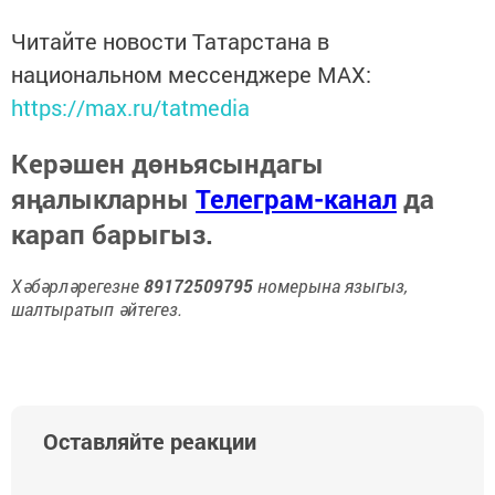
Читайте новости Татарстана в
национальном мессенджере MАХ:
https://max.ru/tatmedia
Керәшен дөньясындагы
яңалыкларны
Телеграм-канал
да
карап барыгыз.
Хәбәрләрегезне
89172509795
номерына языгыз,
шалтыратып әйтегез.
Оставляйте реакции