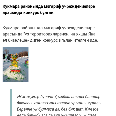
Кукмара районында мәгариф учреждениеләре
арасында конкурс булган.
Кукмара районында мәгариф учреждениеләре
арасында "үз территорияләренең иң яхшы Яңа
ел бизәлеше» дигән конкурс игьлан ителгән иде.
«Нәтиҗәләр буенча Үрәсбаш авылы балалар
бакчасы коллективы икенче урынны яулады.
Беренче үк булмаса да, без бик шат. Киләсе
елда барыбызга да зур уңышлар!», — диде