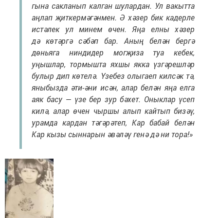
гына сакланып калган шулардан. Ул вакытта
аңлап җиткермәгәнмен. Ә хәзер бик кадерле
истәлек ул минем өчен. Яңа елны хәзер
дә көтәргә сәбәп бар. Аның белән бергә
дөньяга ниндидер могҗиза туа кебек,
уңышлар, тормышта яхшы якка үзгәрешләр
булыр дип көтелә. Үзебез олыгаеп килсәк тә,
яныбызда әти-әни исән, алар белән яңа елга
аяк басу — үзе бер зур бәхет. Оныклар үсеп
килә, алар өчен чыршы алып кайтып бизәү,
урамда кардан тәгәрәтеп, Кар бабай белән
Кар кызы сыннарын әвәләү генә дә ни тора!»