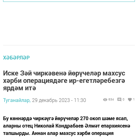
ХӘБӘРЛӘР
Иске Зәй чиркәвенә йөрүчеләр махсус
хәрби операциядәге ир-егетләребезгә
ярдәм итә
Туганайлар,
29 декабрь 2023 - 11:30
634
0
1
Бу көннәрдә чиркәүгә йөрүчеләр 270 окоп шәме ясап,
аларны отец Николай Кондрабаев Әлмәт епархиясенә
тапшырды. Аннан алар махсус хәрби операция