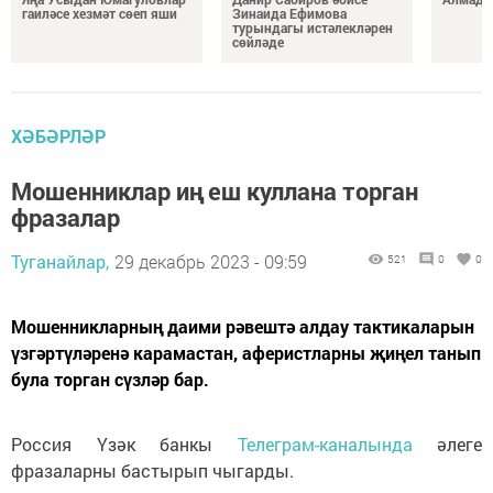
гаиләсе хезмәт сөеп яши
Зинаида Ефимова
турындагы истәлекләрен
сөйләде
ХӘБӘРЛӘР
Мошенниклар иң еш куллана торган
фразалар
Туганайлар,
29 декабрь 2023 - 09:59
521
0
0
Мошенникларның даими рәвештә алдау тактикаларын
үзгәртүләренә карамастан, аферистларны җиңел танып
була торган сүзләр бар.
Россия Үзәк банкы
Телеграм-каналында
әлеге
фразаларны бастырып чыгарды.