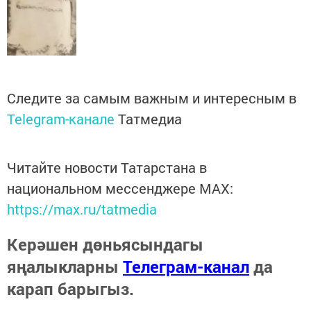
Следите за самым важным и интересным в
Telegram-канале
Татмедиа
Читайте новости Татарстана в
национальном мессенджере MАХ:
https://max.ru/tatmedia
Керәшен дөньясындагы
яңалыкларны
Телеграм-канал
да
карап барыгыз.