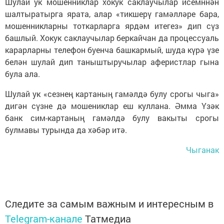
Шулай ук мошенниклар хокук саклаучылар исемннән
шалтыратырга ярата, алар «тикшерү гамәлләре бара,
мошенникларны тоткарларга ярдәм итегез» дип сүз
башлый. Хокук саклаучылар беркайчан да процессуаль
карарларны телефон буенча башкармый, шуда күрә үзе
белән шулай дип таныштыручылар аферистлар гына
була ала.
Шулай ук «сезнең картаның гамәлдә булу срогы чыга»
дигән сүзне дә мошениклар еш куллана. Әмма Үзәк
банк сим-картаның гамәлдә булу вакыты срогы
булмавы турында да хәбәр итә.
Чыганак
Следите за самым важным и интересным в
Telegram-канале
Татмедиа