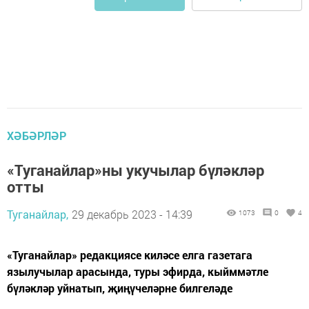
ХӘБӘРЛӘР
«Туганайлар»ны укучылар бүләкләр
отты
Туганайлар,
29 декабрь 2023 - 14:39
1073
0
4
«Туганайлар» редакциясе киләсе елга газетага
язылучылар арасында, туры эфирда, кыйммәтле
бүләкләр уйнатып, җиңүчеләрне билгеләде