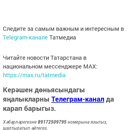
Следите за самым важным и интересным в
Telegram-канале
Татмедиа
Читайте новости Татарстана в
национальном мессенджере MАХ:
https://max.ru/tatmedia
Керәшен дөньясындагы
яңалыкларны
Телеграм-канал
да
карап барыгыз.
Хәбәрләрегезне
89172509795
номерына языгыз,
шалтыратып әйтегез.