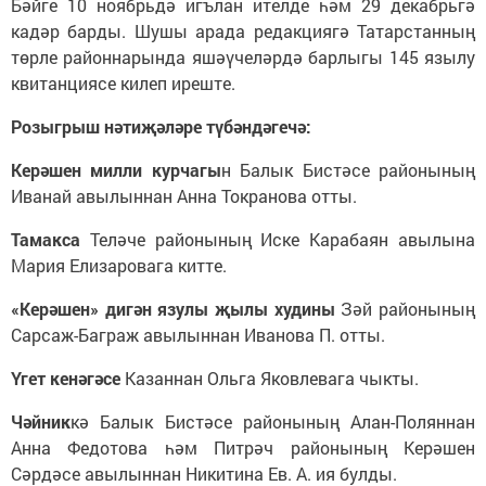
Бәйге 10 ноябрьдә игълан ителде һәм 29 декабрьгә
кадәр барды. Шушы арада редакциягә Татарстанның
төрле районнарында яшәүчеләрдә барлыгы 145 язылу
квитанциясе килеп иреште.
Розыгрыш нәтиҗәләре түбәндәгечә:
Керәшен милли курчагы
н Балык Бистәсе районының
Иванай авылыннан Анна Токранова отты.
Тамакса
Теләче районының Иске Карабаян авылына
Мария Елизаровага китте.
«Керәшен» дигән язулы җылы худины
Зәй районының
Сарсаж-Баграж авылыннан Иванова П. отты.
Үгет кенәгәсе
Казаннан Ольга Яковлевага чыкты.
Чәйник
кә Балык Бистәсе районының Алан-Поляннан
Анна Федотова һәм Питрәч районының Керәшен
Сәрдәсе авылыннан Никитина Ев. А. ия булды.