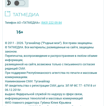
Телефон АО «ТАТМЕДИА»:
(843) 222 09 84
16+
© 2011 - 2026. Туганайлар ("Родные мои"). Все права защищены.
© ТАТМЕДИА. Все материалы, размещенные на сайте, защищены
законом.
Перепечатка, воспроизведение и распространение в любом объеме
информации,
размещенной на сайте, возможна только с письменного согласия
редакций СМИ.
При поддержке Республиканского агентства по печати и массовым
коммуникациям.
Наименование СМИ: Туганайлар
№ свидетельства о регистрации СМИ, дата: ЭЛ № ФС 77 - 67918 от
06.12.2016г.
выдано Федеральной службой по надзору в сфере связи,
информационных технологий и массовых коммуникаций
ФИО главного редактора: Губина Юлия Юрьевна