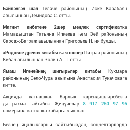
Бәйләнгән шәл
Теләче районының Иске Карабаян
авылыннан Демидова С. отты.
Магнит кибетенә 2шәр меңлек сертификат
ка
Мамадыштан Татьяна Ипкеева һәм Зәй районының
Сарсаж-Баграж авылыннан Григорьев Н. ия булды.
«Родовое древо» китабы
һәм
шопер
Питрәч районының
Кибәч авылыннан Золин А. П. отты.
Ямаш Игәнәйнең шигырьләр китабы
Кукмара
районының Село-Чура авылына Анастасия Тукачовага
китте.
Акциядә катнашкан барлык карендәшләребезгә
дә рәхмәт әйтәбез. Җиңүчеләр
8 917 250 97 95
номерына ватсапка хәбәргә чыксын!
Безнең яңалыкларны сайтыбыздан, соцчелтәрләрдә