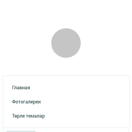
Главная
Фотогалереи
Төрле темалар