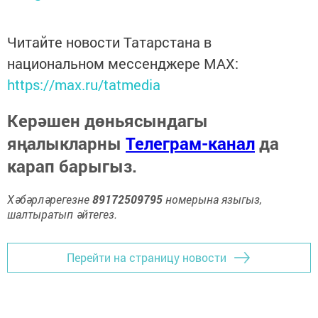
Читайте новости Татарстана в
национальном мессенджере MАХ:
https://max.ru/tatmedia
Керәшен дөньясындагы
яңалыкларны
Телеграм-канал
да
карап барыгыз.
Хәбәрләрегезне
89172509795
номерына языгыз,
шалтыратып әйтегез.
Перейти на страницу новости