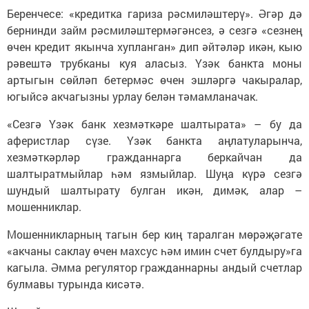
Беренчесе: «кредитка гариза рәсмиләштерү». Әгәр дә
бернинди займ рәсмиләштермәгәнсез, ә сезгә «сезнең
өчен кредит якынча хупланган» дип әйтәләр икән, кыю
рәвештә трубканы куя аласыз. Үзәк банкта моны
артыгын сөйләп бетермәс өчен эшләргә чакыралар,
югыйсә акчагызны урлау белән тәмамланачак.
«Сезгә Үзәк банк хезмәткәре шалтырата» – бу да
аферистлар сүзе. Үзәк банкта аңлатуларынча,
хезмәткәрләр гражданнарга беркайчан да
шалтыратмыйлар һәм язмыйлар. Шуңа күрә сезгә
шундый шалтырату булган икән, димәк, алар –
мошенниклар.
Мошенникларның тагын бер киң таралган мөрәҗәгате
«акчаны саклау өчен махсус һәм имин счет булдыру»га
кагыла. Әмма регулятор гражданнарны андый счетлар
булмавы турында кисәтә.