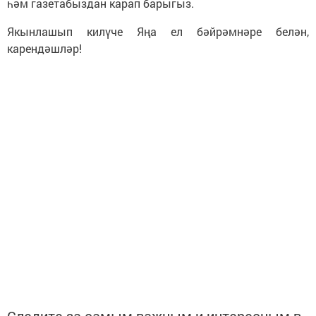
һәм газетабыздан карап барыгыз.
Якынлашып килүче Яңа ел бәйрәмнәре белән,
карендәшләр!
Следите за самым важным и интересным в