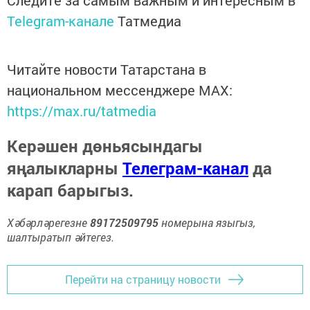
Telegram-канале
Татмедиа
Читайте новости Татарстана в
национальном мессенджере MАХ:
https://max.ru/tatmedia
Керәшен дөньясындагы
яңалыкларны
Телеграм-канал
да
карап барыгыз.
Хәбәрләрегезне
89172509795
номерына языгыз,
шалтыратып әйтегез.
Перейти на страницу новости