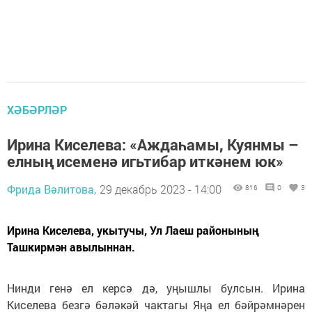
ХӘБӘРЛӘР
Ирина Киселева: «Аждаһамы, Куянмы –
елның исеменә игьтибар иткәнем юк»
Фрида Вәлитова,
29 декабрь 2023 - 14:00
816
0
3
Ирина Киселева, укытучы, Ул Лаеш районының
Ташкирмән авылыннан.
Нинди генә ел керсә дә, уңышлы булсын. Ирина
Киселева безгә бәләкәй чактагы Яңа ел бәйрәмнәрен