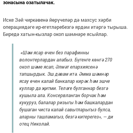
зонасына озатылачак.
Иске Зәй чиркәвенә йөрүчеләр дә махсус хәрби
операциядәге ир-егетләребезгә ярдәм итәргә тырыша.
Биредә хатын-кызлар окоп шәмнәре ясыйлар.
«Шәм ясар өчен без парафинны
волонтерлардан алабыз. Бүгенге көнгә 270
окоп шәме ясап, Әлмәт епархиясенә
тапшырдык. Эш дәвам итә. Әмма шәмнәр
ясау өчен калай банкалар кирәк һәм эшче
куллар да җитми. Теләге булганнар безгә
кушыла ала. Консервланган борчак һәм
кукуруз, балалар ризыгы һәм башкалардан
бушаган чиста калай савытларыгыз булса,
аларны ташламагыз, безгә китерегез», — ди
отец Николай.