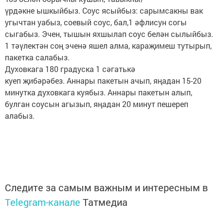
үрдәкне ышкыйбыз. Соус ясыйбыз: сарымсакны вак
угычтан уабыз, соевый соус, бал,1 әфлисун согы
сыгабыз. Эчен, тышын яхшылап соус белән сылыйбыз.
1 тәүлектән соң эченә яшел алма, караҗимеш тутырып,
пакетка салабыз.
Духовкага 180 градуска 1 сәгатькә
куеп җибәрәбез. Аннары пакетын ачып, яңадан 15-20
минутка духовкага куябыз. Аннары пакетын алып,
булган соусын агызып, яңадан 20 минут пешереп
алабыз.
Следите за самым важным и интересным в
Telegram-канале
Татмедиа