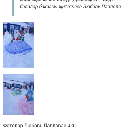
балалар бакчасы җитәкчесе Любовь Павлова.
Фотолар Любовь Павлованыкы