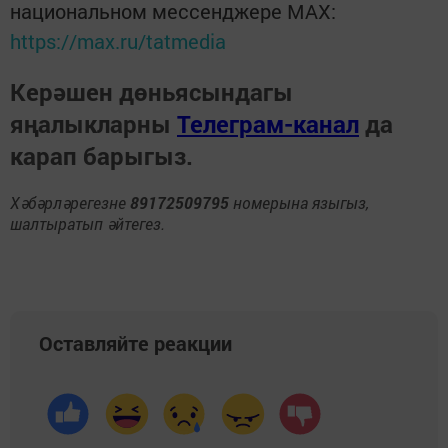
национальном мессенджере MАХ:
https://max.ru/tatmedia
Керәшен дөньясындагы
яңалыкларны
Телеграм-канал
да
карап барыгыз.
Хәбәрләрегезне
89172509795
номерына языгыз,
шалтыратып әйтегез.
Оставляйте реакции