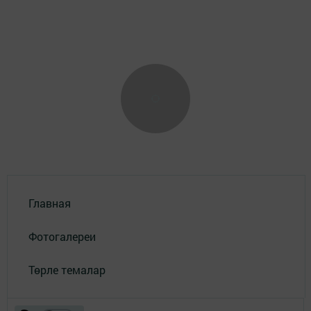
Главная
Фотогалереи
Төрле темалар