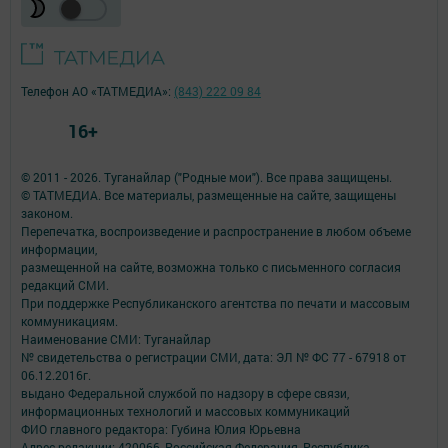
Телефон АО «ТАТМЕДИА»:
(843) 222 09 84
16+
© 2011 - 2026. Туганайлар ("Родные мои"). Все права защищены.
© ТАТМЕДИА. Все материалы, размещенные на сайте, защищены
законом.
Перепечатка, воспроизведение и распространение в любом объеме
информации,
размещенной на сайте, возможна только с письменного согласия
редакций СМИ.
При поддержке Республиканского агентства по печати и массовым
коммуникациям.
Наименование СМИ: Туганайлар
№ свидетельства о регистрации СМИ, дата: ЭЛ № ФС 77 - 67918 от
06.12.2016г.
выдано Федеральной службой по надзору в сфере связи,
информационных технологий и массовых коммуникаций
ФИО главного редактора: Губина Юлия Юрьевна
Адрес редакции: 420066, Российская Федерация, Республика