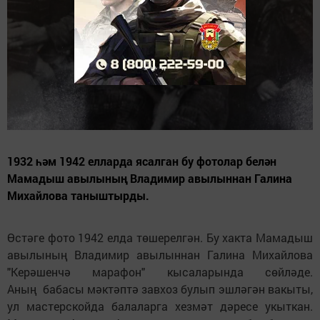
1932 һәм 1942 елларда ясалган бу фотолар белән
Мамадыш авылының Владимир авылыннан Галина
Михайлова таныштырды.
Өстәге фото 1942 елда төшерелгән. Бу хакта Мамадыш
авылының Владимир авылыннан Галина Михайлова
"Керәшенчә марафон" кысаларында сөйләде.
Аның бабасы мәктәптә завхоз булып эшләгән вакыты,
ул мастерскойда балаларга хезмәт дәресе укыткан.