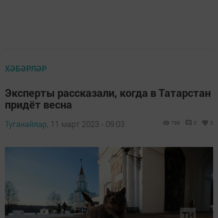
ХӘБӘРЛӘР
Эксперты рассказали, когда в Татарстан
придёт весна
Туганайлар,
11 март 2023 - 09:03
798
0
0