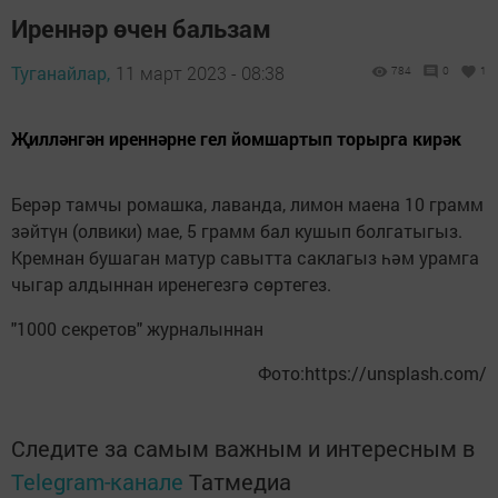
Иреннәр өчен бальзам
Туганайлар,
11 март 2023 - 08:38
784
0
1
Җилләнгән иреннәрне гел йомшартып торырга кирәк
Берәр тамчы ромашка, лаванда, лимон маена 10 грамм
зәйтүн (олвики) мае, 5 грамм бал кушып болгатыгыз.
Кремнан бушаган матур савытта саклагыз һәм урамга
чыгар алдыннан иренегезгә сөртегез.
"1000 секретов" журналыннан
Фото:https://unsplash.com/
Следите за самым важным и интересным в
Telegram-канале
Татмедиа