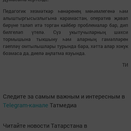
Педагогик хезмәткәр һөнәренең мөһимлегенә һәм
алыштыргысызлыгына карамастан, оператив җавап
бирүне таләп итә торган кайбер проблемалар бар, дип
билгеләп үтелә. Сүз укытучыларның шәхси
тормышына тыкшыну һәм аларның гамәлләрен
гаепләү омтылышлары турында бара, хәтта алар хокук
бозмаса да, диелә аңлатма язуында.
ТИ
Следите за самым важным и интересным в
Telegram-канале
Татмедиа
Читайте новости Татарстана в