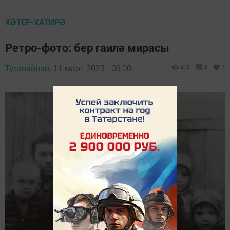
ХӘТЕР-ХАТИРӘ
Ретро-фото: бер гаилә мирасы
Туганайлар,
11 март 2023 - 09:00
913
0
1