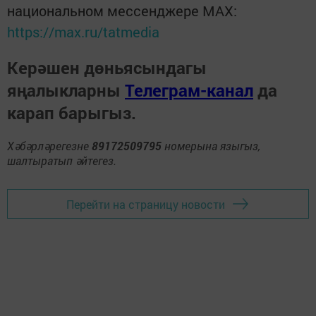
национальном мессенджере MАХ:
https://max.ru/tatmedia
Керәшен дөньясындагы
яңалыкларны
Телеграм-канал
да
карап барыгыз.
Хәбәрләрегезне
89172509795
номерына языгыз,
шалтыратып әйтегез.
Перейти на страницу новости