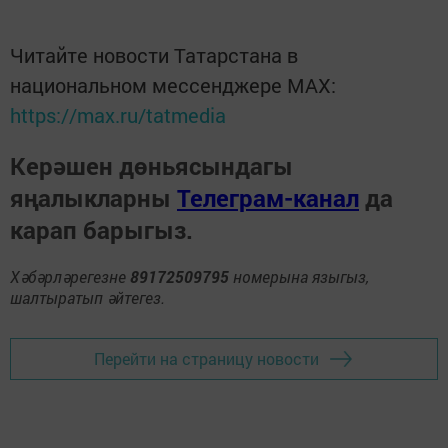
Читайте новости Татарстана в
национальном мессенджере MАХ:
https://max.ru/tatmedia
Керәшен дөньясындагы
яңалыкларны
Телеграм-канал
да
карап барыгыз.
Хәбәрләрегезне
89172509795
номерына языгыз,
шалтыратып әйтегез.
Перейти на страницу новости