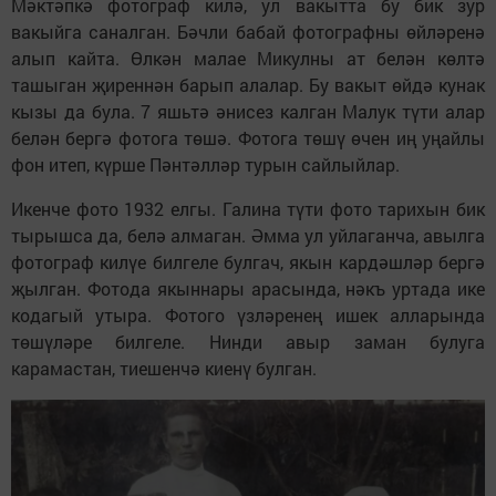
Мәктәпкә фотограф килә, ул вакытта бу бик зур
вакыйга саналган. Бәчли бабай фотографны өйләренә
алып кайта. Өлкән малае Микулны ат белән көлтә
ташыган җиреннән барып алалар. Бу вакыт өйдә кунак
кызы да була. 7 яшьтә әнисез калган Малук түти алар
белән бергә фотога төшә. Фотога төшү өчен иң уңайлы
фон итеп, күрше Пәнтәлләр турын сайлыйлар.
Икенче фото 1932 елгы. Галина түти фото тарихын бик
тырышса да, белә алмаган. Әмма ул уйлаганча, авылга
фотограф килүе билгеле булгач, якын кардәшләр бергә
җылган. Фотода якыннары арасында, нәкъ уртада ике
кодагый утыра. Фотого үзләренең ишек алларында
төшүләре билгеле. Нинди авыр заман булуга
карамастан, тиешенчә киенү булган.