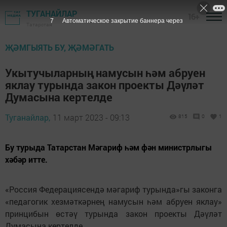
ТУГАНАЙЛАР
16+
6
Автоматическое закрытие баннера через
Татарстан
ҖӘМГЫЯТЬ БУ, ҖӘМӘГАТЬ
Укытучыларның намусын һәм абруен
яклау турында закон проекты Дәүләт
Думасына кертелде
Туганайлар,
11 март 2023 - 09:13
815
0
1
Бу турыда Татарстан Мәгариф һәм фән министрлыгы
хәбәр итте.
«Россия Федерациясендә мәгариф турында»гы законга
«педагогик хезмәткәрнең намусын һәм абруен яклау»
принцибын өстәү турында закон проекты Дәүләт
Думасына кертелде.