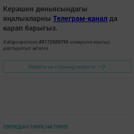
Керәшен дөньясындагы
яңалыкларны
Телеграм-канал
да
карап барыгыз.
Хәбәрләрегезне
89172509795
номерына языгыз,
шалтыратып әйтегез.
Перейти на страницу новости
ТӨРЛЕДӘН-ТӨРЛЕ НИ ТӨРЛЕ