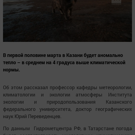
В первой половине марта в Казани будет аномально
тепло – в среднем на 4 градуса выше климатической
нормы.
Об этом рассказал профессор кафедры метеорологии,
климатологии и экологии атмосферы Института
экологии и природопользования Казанского
федерального университета, доктор географических
наук Юрий Переведенцев.
По данным Гидрометцентра РФ, в Татарстане погода