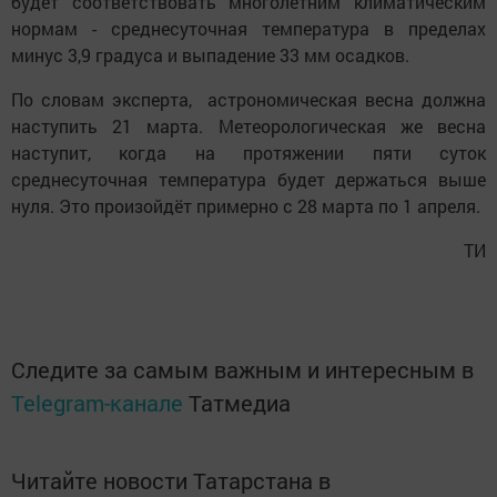
будет соответствовать многолетним климатическим
нормам - среднесуточная температура в пределах
минус 3,9 градуса и выпадение 33 мм осадков.
По словам эксперта, астрономическая весна должна
наступить 21 марта. Метеорологическая же весна
наступит, когда на протяжении пяти суток
среднесуточная температура будет держаться выше
нуля. Это произойдёт примерно с 28 марта по 1 апреля.
ТИ
Следите за самым важным и интересным в
Telegram-канале
Татмедиа
Читайте новости Татарстана в