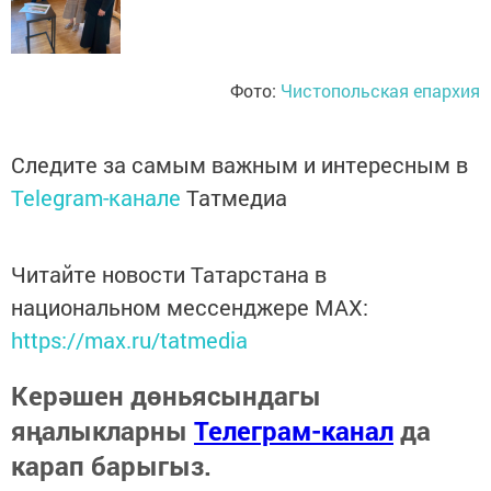
Фото:
Чистопольская епархия
Следите за самым важным и интересным в
Telegram-канале
Татмедиа
Читайте новости Татарстана в
национальном мессенджере MАХ:
https://max.ru/tatmedia
Керәшен дөньясындагы
яңалыкларны
Телеграм-канал
да
карап барыгыз.