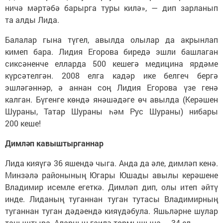
ничә мәртәбә барырга туры килә», — дип зарланып
та алды Лида.
Балалар гына түгел, авылда олылар да акрынлап
кимеп бара. Лидия Егорова биредә эшли башлаган
сиксәненче елларда 500 кешегә медицина ярдәме
күрсәтелгән. 2008 елга кадәр ике белгеч бергә
эшләгәннәр, ә аннан соң Лидия Егорова үзе генә
калган. Бүгенге көндә янәшәдәге өч авылда (Керәшен
Шураны, Татар Шураны һәм Рус Шураны) нибары
200 кеше!
Димләп кавыштырганнар
Лида кияүгә 36 яшендә чыга. Анда да әле, димләп кенә.
Минзәлә районының Югары Юшады авылы керәшене
Владимир исемле егеткә. Димләп дип, олы итеп әйтү
инде. Лиданың туганнан туган тутасы Владимирның
туганнан туган дәдәендә кияүдәбула. Яшьләрне шулар
таныштыра. Аларның гаилә тормышына — 34 ел.