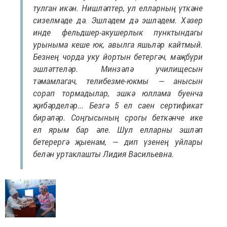
тулган икән. Нишләптер, ул елларның үткәне
сизелмәде дә. Эшләдем дә эшләдем. Хәзер
инде фельдшер-акушерлык пунктындагы
урыныма кеше юк, авылга яшьләр кайтмый.
Безнең чорда уку йортын бетергәч, мәҗбүри
эшләттеләр. Минзәлә училищесын
тәмамлагач, телибезме-юкмы — анысын
сорап тормадылар, эшкә юллама буенча
җибәрделәр... Безгә 5 ел саен сертификат
бирәләр. Соңгысының срогы беткәнче ике
ел ярым бар әле. Шул елларны эшләп
бетерергә җыенам, — дип үзенең уйлары
белән уртаклашты Лидия Васильевна.