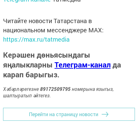
Читайте новости Татарстана в
национальном мессенджере MАХ:
https://max.ru/tatmedia
Керәшен дөньясындагы
яңалыкларны
Телеграм-канал
да
карап барыгыз.
Хәбәрләрегезне
89172509795
номерына языгыз,
шалтыратып әйтегез.
Перейти на страницу новости