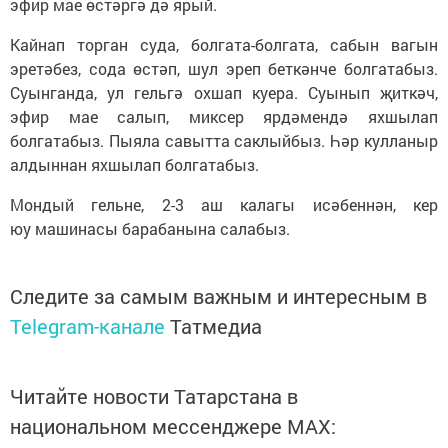
эфир мае өстәргә дә ярый.
Кайнап торган суда, болгата-болгата, сабын вагын
эретәбез, сода өстәп, шул эреп беткәнче болгатабыз.
Суынганда, ул гельгә охшап куера. Суынып җиткәч,
эфир мае салып, миксер ярдәмендә яхшылап
болгатабыз. Пыяла савытта саклыйбыз. Һәр кулланыр
алдыннан яхшылап болгатабыз.
Мондый гельне, 2-3 аш калагы исәбеннән, кер
юу машинасы барабанына салабыз.
Следите за самым важным и интересным в
Telegram-канале
Татмедиа
Читайте новости Татарстана в
национальном мессенджере MАХ: