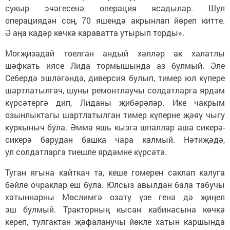
сукыр эчәгесенә операция ясадылар. Шул
операциядән соң, 70 яшендә акрынлап йөреп китте.
Ә аңа кадәр көчкә караватта утырып торды».
Могҗизадай тоелган андый хәлләр ак халатлы
шәфкать иясе Лида тормышында аз булмый. Әле
Себердә эшләгәндә, диверсия булып, тимер юл күпере
шартлатылгач, шуны ремонтлаучы солдатларга ярдәм
күрсәтергә дип, Лиданы җибәрәләр. Ике чакрым
озынлыктагы шартлатылган тимер күперне җәяү чыгу
куркыныч була. Әмма яшь кызга шпаллар аша сикерә-
сикерә барудан башка чара калмый. Нәтиҗәдә,
ул солдатларга тиешле ярдәмне күрсәтә.
Туган ягына кайткач та, кеше гомерен саклап калуга
бәйле очраклар еш була. Юлсыз авылдан бала табучы
хатыннарны Мөслимгә озату үзе генә дә җиңел
эш булмый. Тракторның кысан кабинасына көчкә
кереп, тулгактан җәфаланучы йөкле хатын каршында