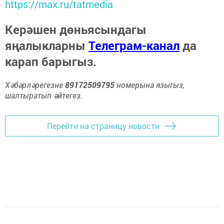
https://max.ru/tatmedia
Керәшен дөньясындагы
яңалыкларны
Телеграм-канал
да
карап барыгыз.
Хәбәрләрегезне
89172509795
номерына языгыз,
шалтыратып әйтегез.
Перейти на страницу новости