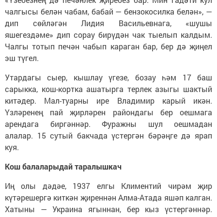
чалгысы белән чабам, бабай — бензокосилка белән», —
дип сөйләгән Лидия Васильевнага, «шушы
яшегездәме» дип сорау бирүдән чак тыелып калдым.
Чалгы тотып печән чабып караган бар, бер дә җиңел
эш түгел.
Утардагы сыер, кышлау үгезе, бозау һәм 17 баш
сарыкка, кош-кортка ашатырга терлек азыгы шактый
китәдер. Мал-туарны ире Владимир карый икән.
Үзләренең пай җирләрен райондагы бер оешмага
арендага биргәннәр. Фуражны шул оешмадан
алалар. 15 сутый бакчада үстергән бәрәңге дә ярап
куя.
Кош балаларыдай таралышкач
Иң олы дәдәе, 1937 елгы Климентий чирәм җир
күтәрешергә киткән җиреннән Алма-Атада яшәп калган.
Хатыны — Украина ягыннан, бер кыз үстергәннәр.