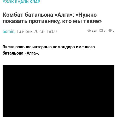
ҮЗӘК ЯҢАЛЫКЛАР
Комбат батальона «Алга»: «Нужно
показать противнику, кто мы такие»
admin,
13 июнь 2023 - 18:00
820
0
0
Эксклюзивное интервью командира именного
батальона «Алга».