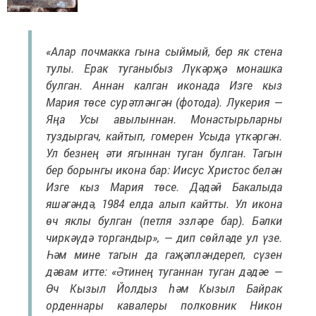
«Алар почмакка гына сыймый, бер як стена
тулы. Ерак туганыбыз Лүкәрҗә монашка
булган. Аннан калган иконада Изге кыз
Мария төсе сурәтләнгән (фотода). Лукерия —
Яңа Усы авылыннан. Монастырьларны
туздыргач, кайтып, гомерен Усыда үткәргән.
Ул безнең әти ягыннан туган булган. Тагын
бер борынгы икона бар: Иисус Христос белән
Изге кыз Мария төсе. Дәдәй Бакалыда
яшәгәндә, 1984 елда алып кайтты. Ул икона
өч яклы булган (петля эзләре бар). Бәлки
чиркәүдә торгандыр», — дип сөйләде ул үзе.
Һәм мине тагын да гаҗәпләндереп, сүзен
дәвам итте: «Әтинең туганнан туган дәдәе —
Өч Кызыл Йолдыз һәм Кызыл Байрак
орденнары кавалеры полковник Никон