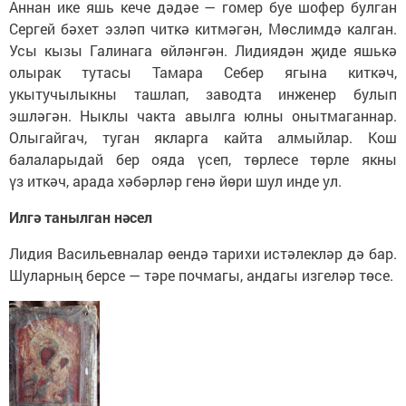
Аннан ике яшь кече дәдәе — гомер буе шофер булган
Сергей бәхет эзләп читкә китмәгән, Мөслимдә калган.
Усы кызы Галинага өйләнгән. Лидиядән җиде яшькә
олырак тутасы Тамара Себер ягына киткәч,
укытучылыкны ташлап, заводта инженер булып
эшләгән. Ныклы чакта авылга юлны онытмаганнар.
Олыгайгач, туган якларга кайта алмыйлар. Кош
балаларыдай бер ояда үсеп, төрлесе төрле якны
үз иткәч, арада хәбәрләр генә йөри шул инде ул.
Илгә танылган нәсел
Лидия Васильевналар өендә тарихи истәлекләр дә бар.
Шуларның берсе — тәре почмагы, андагы изгеләр төсе.