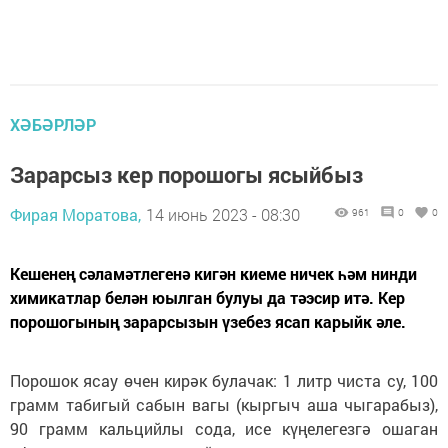
ХӘБӘРЛӘР
Зарарсыз кер порошогы ясыйбыз
Фирая Моратова,
14 июнь 2023 - 08:30
961
0
0
Кешенең сәламәтлегенә кигән киеме ничек һәм нинди
химикатлар белән юылган булуы да тәэсир итә. Кер
порошогының зарарсызын үзебез ясап карыйк әле.
Порошок ясау өчен кирәк булачак: 1 литр чиста су, 100
грамм табигый сабын вагы (кыргыч аша чыгарабыз),
90 грамм кальцийлы сода, исе күңелегезгә ошаган