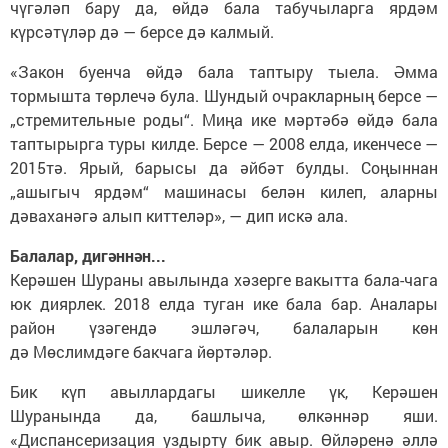
чүгәләп бару да, өйдә бала табучыларга ярдәм
күрсәтүләр дә — берсе дә калмый.
«Закон буенча өйдә бала таптыру тыела. Әмма
тормышта төрлечә була. Шундый очракларның берсе —
„стремительные роды“. Миңа ике мәртәбә өйдә бала
таптырырга туры килде. Берсе — 2008 елда, икенчесе —
2015тә. Ярый, барысы да әйбәт булды. Соңыннан
„ашыгыч ярдәм“ машинасы белән килеп, аларны
дәваханәгә алып киттеләр», — дип искә ала.
Балалар, дигәннән...
Керәшен Шураны авылында хәзерге вакытта бала-чага
юк диярлек. 2018 елда туган ике бала бар. Аналары
район үзәгендә эшләгәч, балаларын көн
дә Мөслимдәге бакчага йөртәләр.
Бик күп авыллардагы шикелле үк, Керәшен
Шуранында да, башлыча, өлкәннәр яши.
«Диспансеризация уздырту бик авыр. Өйләренә әллә