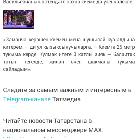
Васильевнаның өстендәге сәхнә киеме дә үзенчәлекле.
«Заманча керәшен киемен менә шушылай күз алдына
китерәм, — ди ул кызыксынучыларга. — Киемгә 25 метр
тукыма керде. Күлмәк итәге 3 катлы зияк — балаитәк
тотып тегелде, җилән өчен шакмалы тукыма
сайладым».
Следите за самым важным и интересным в
Telegram-канале
Татмедиа
Читайте новости Татарстана в
национальном мессенджере MАХ: