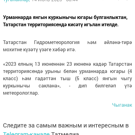
Урманнарда янгын куркынычы югары булганлыктан,
Татарстан территориясендә кисәтү игълан ителде.
Татарстан Гидрометеорология һәм әйләнә-тирә
мохитне күзәтү үзәге хәбәр итә.
«2023 елның 13 июненнән 23 июненә кадәр Татарстан
территориясендә урыны белән урманнарда югары (4
класс) һәм гадәттән тыш (5 класс) янгын чыгу
куркынычы саклана», - дип билгеләп үтә
метеорологлар.
Чыганак
Следите за самым важным и интересным в
Telegram-канале
Татмедиа