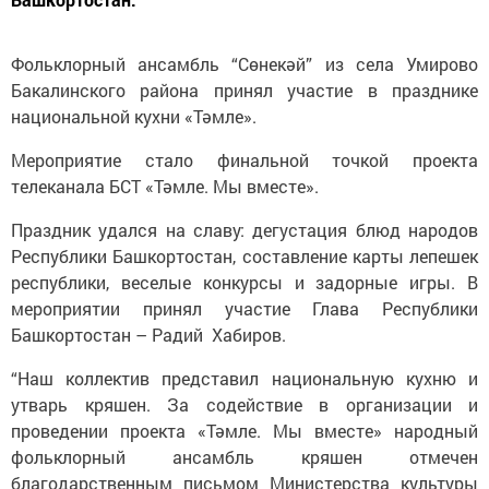
Фольклорный ансамбль “Сөнекәй” из села Умирово
Бакалинского района принял участие в празднике
национальной кухни «Тәмле».
Мероприятие стало финальной точкой проекта
телеканала БСТ «Тәмле. Мы вместе».
Праздник удался на славу: дегустация блюд народов
Республики Башкортостан, составление карты лепешек
республики, веселые конкурсы и задорные игры. В
мероприятии принял участие Глава Республики
Башкортостан – Радий Хабиров.
“Наш коллектив представил национальную кухню и
утварь кряшен. За содействие в организации и
проведении проекта «Тәмле. Мы вместе» народный
фольклорный ансамбль кряшен отмечен
благодарственным письмом Министерства культуры