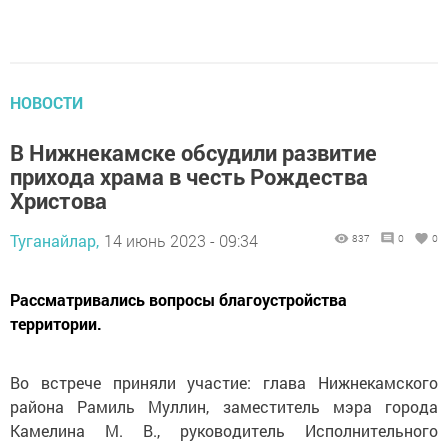
НОВОСТИ
В Нижнекамске обсудили развитие
прихода храма в честь Рождества
Христова
Туганайлар,
14 июнь 2023 - 09:34
837
0
0
Рассматривались вопросы благоустройства
территории.
Во встрече приняли участие: глава Нижнекамского
района Рамиль Муллин, заместитель мэра города
Камелина М. В., руководитель Исполнительного