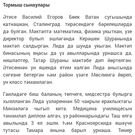
Тормыш сынаулары
Әтисе Василий Егоров Бөек Ватан сугышында
катнашкан, Сталинград тирәсендәге бәрелешләрдә
дә булган. Мәктәптә математика, физика укыткан, үзе
директор булып эшләгәндә Керәшен Шуранында
мәктәп салдырган. Лида да шунда укыган. Мәктәп
бинасының яңасы да үз авылларында урнашса да,
нишләптер, Татар Шураны мәктәбе дип йөртелгән.
Әтисеннән ун яшендә ятим калган Лида анысында
сигезне бетергән һәм район үзәге Мөслимгә йөреп,
ун класс тәмамлаган.
Гаиләдәге биш баланың төпчеге, медсестра булырга
хыялланган Лида үзләреннән 50 чакрым ераклыктагы
Минзәләгә чыгып китә. Медицина училищесын
тәмамлап диплом алгач, үз районнарындагы Таш елга
авылында 3 ел эшли. Һәм Красноярскида яшәүче
тутасы Тамара янына барып урнаша. Тимер