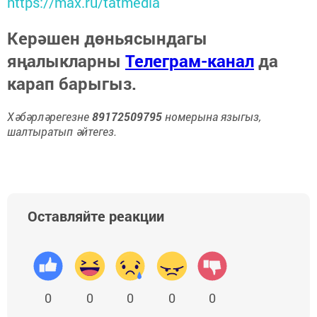
https://max.ru/tatmedia
Керәшен дөньясындагы
яңалыкларны
Телеграм-канал
да
карап барыгыз.
Хәбәрләрегезне
89172509795
номерына языгыз,
шалтыратып әйтегез.
Оставляйте реакции
0
0
0
0
0