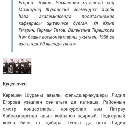
Егоров. Никон Романович сугыштан соң
Мәскәүнең Жуковский исемендәге Хәрби
һава академиясендә политэкономия
кафедрасы җитәкчесе булган. Ул Юрий
Гагарин, Герман Титов, Валентина Терешкова
һәм башка космонавтларны укыткан. 1966 ел
азагында, 60 яшендә үлгән».
Күңел өчен
Керәшен Шураны авылы фельдшер-акушеры Лидия
Егорова үзешчән сәнгатьтә дә катнаша. Районның
смотр концертлары, конкурслар һәм Питрау
бәйрәмнәрендә авыл көйләрен җырлый, Подгорный
көенә биеп тә җибәрә. Тегүгә дә оста Лидия