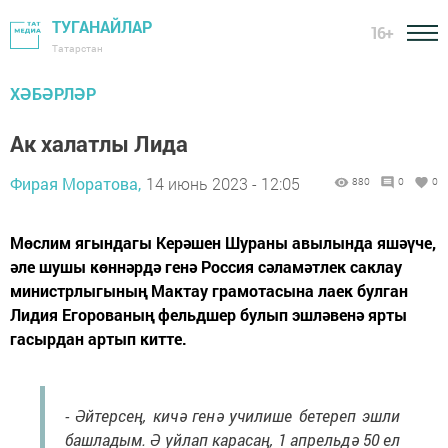
ТУГАНАЙЛАР
16+
Татарстан
ХӘБӘРЛӘР
Ак халатлы Лида
Фирая Моратова,
14 июнь 2023 - 12:05
880
0
0
Мөслим ягындагы Керәшен Шураны авылында яшәүче,
әле шушы көннәрдә генә Россия сәламәтлек саклау
министрлыгының Мактау грамотасына лаек булган
Лидия Егорованың фельдшер булып эшләвенә ярты
гасырдан артып китте.
- Әйтерсең, кичә генә училише бетереп эшли
башладым. Ә уйлап карасаң, 1 апрельдә 50 ел