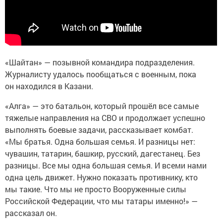
«Шайтан» — позывной командира подразделения.
Журналисту удалось пообщаться с военным, пока
он находился в Казани.
«Алга» — это батальон, который прошёл все самые
тяжелые направления на СВО и продолжает успешно
выполнять боевые задачи, рассказывает комбат.
«Мы братья. Одна большая семья. И разницы нет:
чувашин, татарин, башкир, русский, дагестанец. Без
разницы. Все мы одна большая семья. И всеми нами
одна цель движет. Нужно показать противнику, кто
мы такие. Что мы не просто Вооруженные силы
Российской Федерации, что мы татары именно!» —
рассказал он.