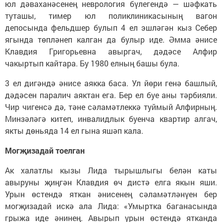
юл дәваханәсенең неврология бүлегендә — шәфкать
туташы, тимер юл поликлиникасының вагон
депосында фельдшер булып 4 ел эшләгән кыз Себер
ягында төпләнеп калган да булыр иде. Әмма әнисе
Клавдия Григорьевна авыргач, дәдәсе Алфир
чакыртып кайтара. Бу 1980 елның башы була.
3 ел дигәндә әнисе аякка баса. Ул йөри генә башлый,
дәдәсен паралич аяктан ега. Бер ел буе аны тәрбияли.
Чир чигенсә дә, тәне сәламәтлеккә туймый Алфирның.
Минзәләгә китеп, инвалидлык буенча квартир алгач,
якты дөньяда 14 ел гына яшәп кала.
Могҗизадай тоелган
Ак халатлы кызы Лида тырышлыгы белән каты
авыруны җиңгән Клавдия өч дистә елга якын яши.
Урын өстендә яткан әнисенең сәламәтләнүен бер
могҗизадай искә ала Лида: «Умыртка баганасында
грыжа иде әнинең. Авырып урын өстендә ятканда