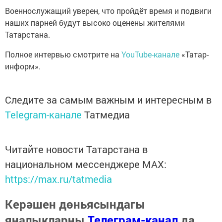
Военнослужащий уверен, что пройдёт время и подвиги
наших парней будут высоко оценены жителями
Татарстана.
Полное интервью смотрите на
YouTube-канале
«Татар-
информ».
Следите за самым важным и интересным в
Telegram-канале
Татмедиа
Читайте новости Татарстана в
национальном мессенджере MАХ:
https://max.ru/tatmedia
Керәшен дөньясындагы
яңалыкларны
Телеграм-канал
да