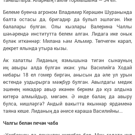
Белеме буенча агроном Владимир Керәшен Шуранында
балта остасы да, бригадир да булып эшләгән. Ике
балалары булган. Олы кызлары Валерина Чаллы
шәһәрендә институтта белем алган. Лидага ике онык
бүләк иткәннәр: Милана һәм Альмир. Төпчеген карап,
декрет ялында утыра кызы.
Ак халатлы Лиданың язмышына тигән сынауның
иң авыры алда булган икән: улы Василийга Ходай
нибары 18 ел гомер биргән, анысын да әле ул урын
өстендә уздырырга мәҗбүр булган. Авылдагы медик
эшенең никадәр авыр икәнен беркем дә күз алдына
китерә алмыйдыр, мөгаен. Ә инде балаң да авыру
булса, нишләргә? Андый вакытта якыннар ярдәменә
таяна кеше. Лиданың да әнисе караша Василийны...
Чалгы белән печән чаба
«Үзебезнең дә печәнлек җиребез бар. Мин гадәти кул