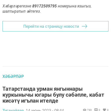
Хәбәрләрегезне
89172509795
номерына языгыз,
шалтыратып әйтегез.
Перейти на страницу новости
ХӘБӘРЛӘР
Татарстанда урман янгыннары
куркынычы югары булу сәбәпле, кабат
кисәтү игълан ителде
Туганайлар,
14 июнь 2023 - 08:44
733
0
0