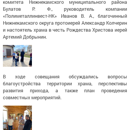
комитета Нижнекамского муниципального района
Булатов Р. Ф., руководитель компании
«Полиметаллинвест-НК» Иванов В. А., благочинный
Нижнекамского округа протоиерей Александр Колчерин
и настоятель храма в честь Рождества Христова иерей
Артемий Добрынин.
В ходе совещания обсуждались вопросы
благоустройства территории храма, перспективы
развития прихода, а также план проведения
совместных мероприятий.