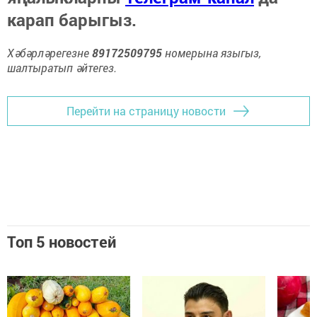
карап барыгыз.
Хәбәрләрегезне
89172509795
номерына языгыз,
шалтыратып әйтегез.
Перейти на страницу новости
Топ 5 новостей