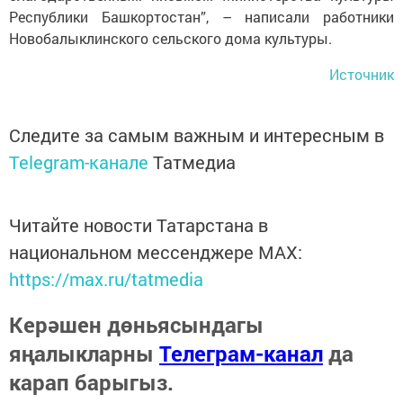
Республики Башкортостан”, – написали работники
Новобалыклинского сельского дома культуры.
Источник
Следите за самым важным и интересным в
Telegram-канале
Татмедиа
Читайте новости Татарстана в
национальном мессенджере MАХ:
https://max.ru/tatmedia
Керәшен дөньясындагы
яңалыкларны
Телеграм-канал
да
карап барыгыз.