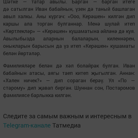
Шәтке — татар авылы. Барган — барган итеге
дә сатылган Иван бабайнын, үзен дә таный башлаган
авыл халкы. Аны күргәч: «Ооо, Керәшен» килгән дип
каршы ала торган булганнар. Менә шулай итеп
«Көртлекләр» — «Керәшен» кушаматына әйләнә дә куя.
Авылыбызда аларнын балаларын, киленнәрен,
оныкларын барысын да үз итеп «Керәшен» кушаматы
белән йөртәләр.
Фамилияләре белән дә хәл болайрак булган. Иван
бабайнын атасы, аягы таеп китеп җыгылган. Аннан:
«Хәлен ничек?» — дип сораган берәү. Ул «По —
старому» дип җавап биргән. Шуннан сон, Постаромов
фамилиясе барлыкка килгән.
Следите за самым важным и интересным в
Telegram-канале
Татмедиа