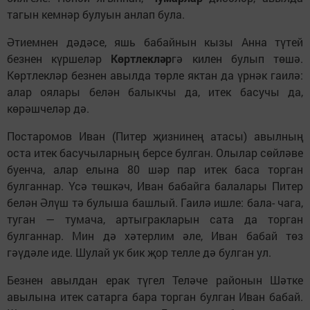
тагын кемнәр булуын анлап була.
Әтиемнен дәдәсе, яшь бабайнын кызы Анна түтей
безнен күршеләр
Көртлекләр
гә килен булып төшә.
Көртлекләр безнен авылда төрле яктан да үрнәк гаилә:
алар оялары белән балыкчы да, итек басучы да,
көрәшчеләр дә.
Постаромов Иван (Питер җизнинең атасы) авылның
оста итек басучыларның берсе булган. Олылар сөйләве
буенча, алар елына 80 шәр пар итек баса торган
булганнар. Үсә төшкәч, Иван бабайга балалары Питер
белән Әлүш тә булыша башлый. Гаилә ишле: бала- чага,
туган — тумача, артыгракларын сата да торган
булганнар. Мин дә хәтерлим әле, Иван бабай төз
гәүдәле иде. Шулай ук бик җор телле дә булган ул.
Безнен авылдан ерак түгел Теләче районын Шәтке
авылына итек сатарга бара торган булган Иван бабай.