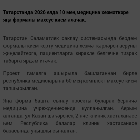
Татарстанда 2026 елда 10 мең медицина хезмәткәре
яңа формалы махсус кием алачак.
Татарстан Сәламәтлек саклау системасында бердәм
формалы кием кертү медицина хезмәткәрләрен аеруны
җиңеләйтергә, пациентларга кирәкле белгечне тизрәк
табарга ярдәм итәчәк.
Проект гамәлгә ашырыла башлаганнан бирле
республика медикларына 60 мең комплект махсус кием
тапшырылган.
Яңа форма башта сынау проекты буларак берничә
медицина учреждениесендә кулланылган. Аерым
алганда, ул Казан шәһәренең 2 нче клиник хастаханәсе
һәм Республика балалар клиник хастаханәсе
базасында уңышлы сыналган.