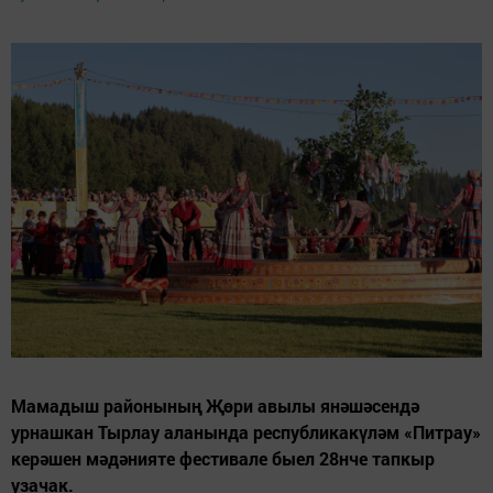
Мамадыш районының Җөри авылы янәшәсендә
урнашкан Тырлау аланында республикакүләм «Питрау»
керәшен мәдәнияте фестивале быел 28нче тапкыр
узачак.