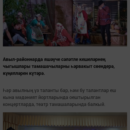
Авыл-районнарда яшәүче сәләтле кешеләрнең
чыгышлары тамашачыларны һәрвакыт сөендерә,
күңелләрен күтәрә.
Һәр авылның үз таланты бар, һәм бу талантлар еш
кына мәдәният йортларында оештырылган
концертларда, театр тамашаларында балкый.