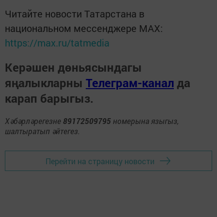
Читайте новости Татарстана в
национальном мессенджере MАХ:
https://max.ru/tatmedia
Керәшен дөньясындагы
яңалыкларны
Телеграм-канал
да
карап барыгыз.
Хәбәрләрегезне
89172509795
номерына языгыз,
шалтыратып әйтегез.
Перейти на страницу новости