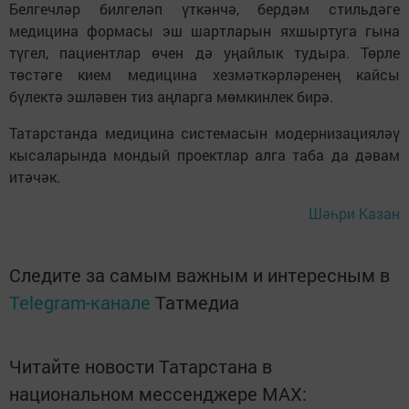
Белгечләр билгеләп үткәнчә, бердәм стильдәге
медицина формасы эш шартларын яхшыртуга гына
түгел, пациентлар өчен дә уңайлык тудыра. Төрле
төстәге кием медицина хезмәткәрләренең кайсы
бүлектә эшләвен тиз аңларга мөмкинлек бирә.
Татарстанда медицина системасын модернизацияләү
кысаларында мондый проектлар алга таба да дәвам
итәчәк.
Шәһри Казан
Следите за самым важным и интересным в
Telegram-канале
Татмедиа
Читайте новости Татарстана в
национальном мессенджере MАХ: