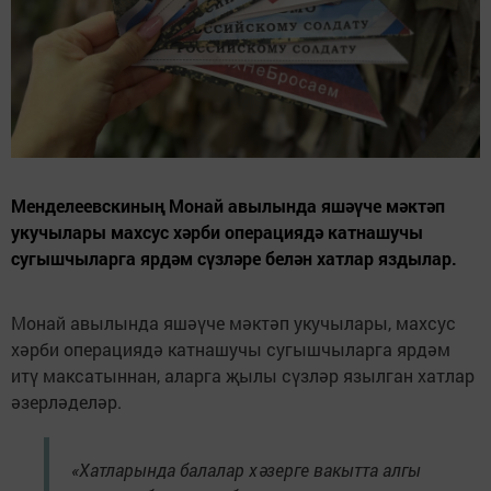
Менделеевскиның Монай авылында яшәүче мәктәп
укучылары махсус хәрби операциядә катнашучы
сугышчыларга ярдәм сүзләре белән хатлар яздылар.
Монай авылында яшәүче мәктәп укучылары, махсус
хәрби операциядә катнашучы сугышчыларга ярдәм
итү максатыннан, аларга җылы сүзләр язылган хатлар
әзерләделәр.
«Хатларында балалар хәзерге вакытта алгы