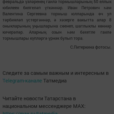
февральдә үзләренең гаилә тормышларының 50 еллык
юбилеен билгеләп үткәннәр. Иван Петрович һәм
Валентина Сергеевна тормыш юлларында өч ул
тәрбияләп үстергәннәр, ә хәзерге вакытта алар 8
оныкларының уңышларына сөенеп, шатлыклы көннәр
кичерәләр. Аларның озын һәм бәхетле гаилә
тормышлары күпләргә үрнәк булып тора.
С.Питеркина фотосы.
Следите за самым важным и интересным в
Telegram-канале
Татмедиа
Читайте новости Татарстана в
национальном мессенджере MАХ:
https://max.ru/tatmedia