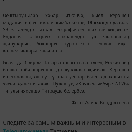
Оештыручылар хәбәр иткәнчә, быел керәшен
мәдәнияте фестивале шимбә көнне,
18 июл
ьдә узачак.
28 ел эчендә Питрау географиясен шактый киңәйтте.
Елдан-ел «Питрау» сәхнәсендә үз якларының
җыруларын, биюләрен күрсәтергә теләүче иҗат
коллективлары саны арта.
Быел да бәйрәм Татарстаннан гына түгел, Россиянең
башка төбәкләреннән дә кунаклар җыячак. Керәшен
ишегаллары, аш-су, түгәрәк уеннар быел да халыкны
үзенә җәлеп итәчәк. Шулай ук, «Кряшен чибяре -2026»
титулы иясен дә Питрауда белербез.
Фото: Алина Кондратьева
Следите за самым важным и интересным в
Telegram-канале
Татмедиа