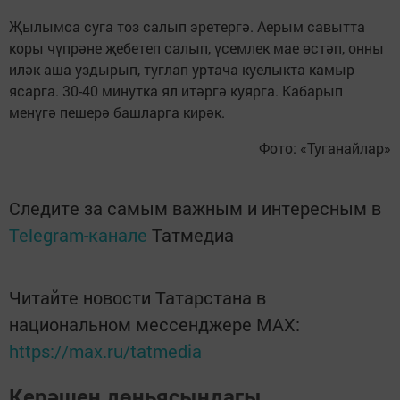
Җылымса суга тоз салып эретергә. Аерым савытта
коры чүпрәне җебетеп салып, үсемлек мае өстәп, онны
иләк аша уздырып, туглап уртача куелыкта камыр
ясарга. 30-40 минутка ял итәргә куярга. Кабарып
менүгә пешерә башларга кирәк.
Фото: «Туганайлар»
Следите за самым важным и интересным в
Telegram-канале
Татмедиа
Читайте новости Татарстана в
национальном мессенджере MАХ:
https://max.ru/tatmedia
Керәшен дөньясындагы