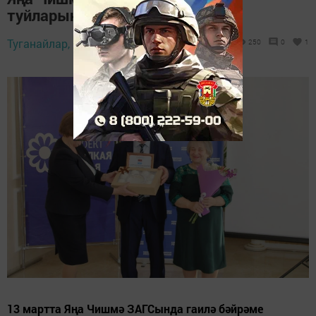
туйларын билгеләп үттеләр
Туганайлар,
16 март 2026 - 12:21
250
0
1
13 мартта Яңа Чишмә ЗАГСында гаилә бәйрәме