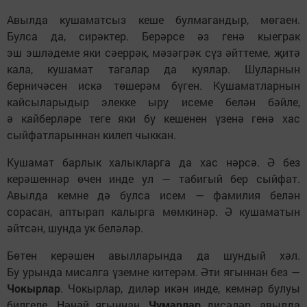
Авылда кушаматсыз кеше булмагандыр, мөгаен.
Булса да, сирәктер. Берәрсе әз генә кыеграк
эш эшләдеме яки сәеррәк, мәзәгрәк сүз әйттеме, җитә
кала, кушамат тагалар да куялар. Шуларнын
берничәсен искә төшерәм бүген. Кушаматларнын
кайсыларыдыр элекке ыру исеме белән бәйле,
ә кайберләре теге яки бу кешенен үзенә генә хас
сыйфатларыннан килеп чыккан.
Кушамат барлык халыкларга да хас нәрсә. Ә без
керәшеннәр өчен инде ул — табигый бер сыйфат.
Авылда кемне дә булса исем — фамилия белән
сорасан, аптырап калырга мөмкинәр. Ә кушаматын
әйтсән, шунда ук беләләр.
Бөтен керәшен авылларында да шундый хәл.
Бу урында мисалга үземне китерәм. Әти ягыннан без —
Чокырлар
. Чокырлар, диләр икән инде, кемнәр булуы
билгеле. Нәнәй ягыннан,
Чумарлар
дисәләр, авылда