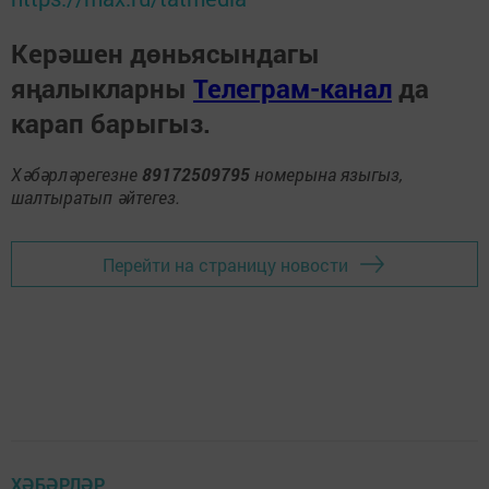
Керәшен дөньясындагы
яңалыкларны
Телеграм-канал
да
карап барыгыз.
Хәбәрләрегезне
89172509795
номерына языгыз,
шалтыратып әйтегез.
Перейти на страницу новости
ХӘБӘРЛӘР