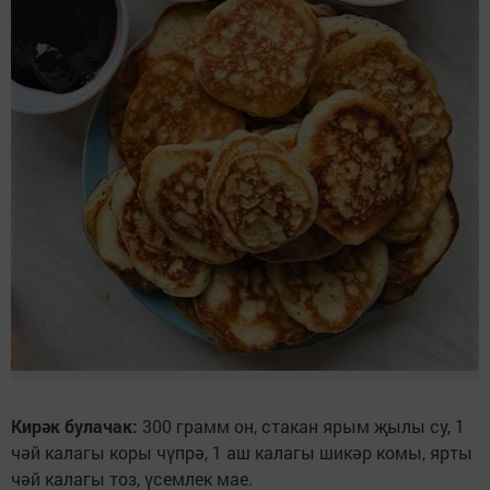
Кирәк булачак:
300 грамм он, стакан ярым җылы су, 1
чәй калагы коры чүпрә, 1 аш калагы шикәр комы, ярты
чәй калагы тоз, үсемлек мае.