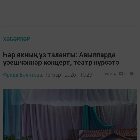
ХӘБӘРЛӘР
Һәр якның үз таланты: Авылларда
үзешчәннәр концерт, театр күрсәтә
Фрида Вәлитова,
16 март 2026 - 10:29
234
0
1