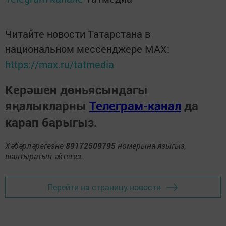
Читайте новости Татарстана в
национальном мессенджере MАХ:
https://max.ru/tatmedia
Керәшен дөньясындагы
яңалыкларны
Телеграм-канал
да
карап барыгыз.
Хәбәрләрегезне
89172509795
номерына языгыз,
шалтыратып әйтегез.
Перейти на страницу новости