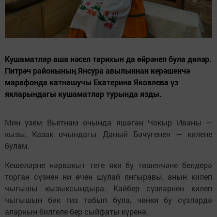
Кушаматлар аша нәсел тарихын да өйрәнеп була диләр.
Питрәч районының Янсура авылыннан керәшенчә
марафонда катнашучы Екатерина Яковлева үз
якларындагы кушаматлар турында язды.
Мин үзем Вьетнам очында яшәгән Чокыр Иваны —
кызы, Казак очындагы Даный Бәчүгенен — килене
булам.
Кешеләрне һәрвакыт теге яки бу төшенчәне белдерә
торган сүзнен ни өчен шулай янгыравы, анын килеп
чыгышы кызыксындыра. Кайбер сүзләрнен килеп
чыгышын бик тиз табып була, чөнки бу сүзләрдә
аларнын билгеле бер сыйфаты күренә.