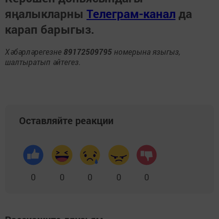
яңалыкларны
Телеграм-канал
да
карап барыгыз.
Хәбәрләрегезне
89172509795
номерына языгыз,
шалтыратып әйтегез.
Оставляйте реакции
0
0
0
0
0