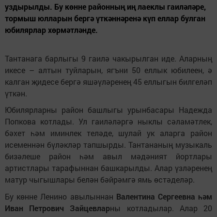
уздырылды. Бу көнне районның иң лаеклы гаиләләре,
тормыш юлларын бергә үткәннәренә күп еллар булган
юбилярлар хөрмәтләнде.
Тантанага барлыгы 9 гаилә чакырылган иде. Аларның
икесе – алтын туйларын, ягъни 50 еллык юбилеен, ә
калган җидесе бергә яшәүләренең 45 еллыгын билгеләп
үткән.
Юбилярларны район башлыгы урынбасары Надежда
Попкова котлады. Ул гаиләләргә ныклы сәламәтлек,
бәхет һәм иминлек теләде, шулай ук аларга район
исеменнән бүләкләр тапшырды. Тантананың музыкаль
бизәлеше район һәм авыл мәдәният йортлары
артистлары тарафыннан башкарылды. Алар үзләренең
матур чыгышлары белән бәйрәмгә ямь өстәделәр.
Бу көнне Ленино авылыннан
Валентина Сергеевна һәм
Иван Петрович
Зайцевлар
ны котладылар. Алар 20