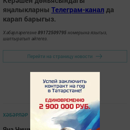
Керәшен дөньясындагы
яңалыкларны
Телеграм-канал
да
карап барыгыз.
Хәбәрләрегезне
89172509795
номерына языгыз,
шалтыратып әйтегез.
Перейти на страницу новости
ХӘБӘРЛӘР
Яңа Чишмәдә Зайцевлар алтын