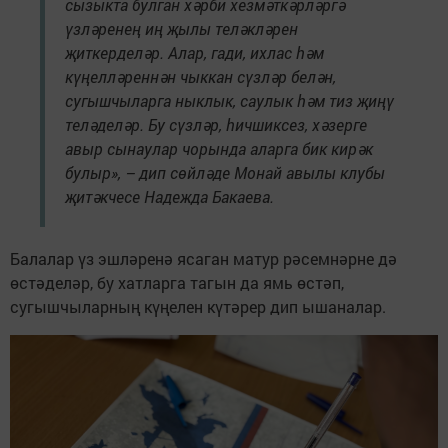
сызыкта булган хәрби хезмәткәрләргә
үзләренең иң җылы теләкләрен
җиткерделәр. Алар, гади, ихлас һәм
күңелләреннән чыккан сүзләр белән,
сугышчыларга ныклык, саулык һәм тиз җиңү
теләделәр. Бу сүзләр, һичшиксез, хәзерге
авыр сынаулар чорында аларга бик кирәк
булыр», – дип сөйләде Монай авылы клубы
җитәкчесе Надежда Бакаева.
Балалар үз эшләренә ясаган матур рәсемнәрне дә
өстәделәр, бу хатларга тагын да ямь өстәп,
сугышчыларның күңелен күтәрер дип ышаналар.