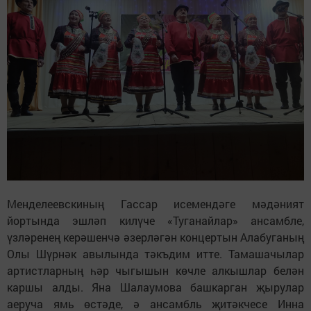
Менделеевскиның Гассар исемендәге мәдәният
йортында эшләп килүче «Туганайлар» ансамбле,
үзләренең керәшенчә әзерләгән концертын Алабуганың
Олы Шүрнәк авылында тәкъдим итте. Тамашачылар
артистларның һәр чыгышын көчле алкышлар белән
каршы алды. Яна Шалаумова башкарган җырулар
аеруча ямь өстәде, ә ансамбль җитәкчесе Инна