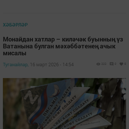
ХӘБӘРЛӘР
Монайдан хатлар – киләчәк буынның үз
Ватанына булган мәхәббәтенең ачык
мисалы
Туганайлар,
16 март 2026 - 14:54
222
0
0