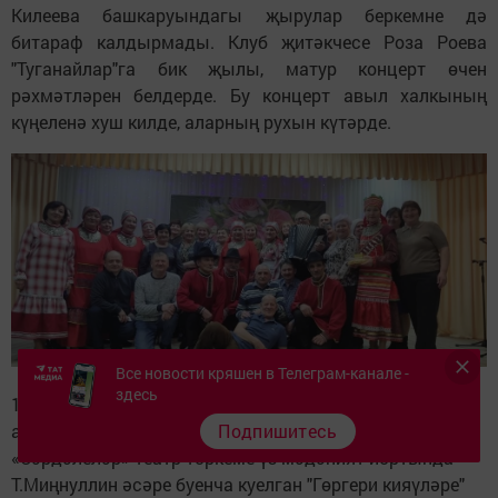
Килеева башкаруындагы җырулар беркемне дә
битараф калдырмады. Клуб җитәкчесе Роза Роева
"Туганайлар"га бик җылы, матур концерт өчен
рәхмәтләрен белдерде. Бу концерт авыл халкының
күңеленә хуш килде, аларның рухын күтәрде.
Все новости кряшен в Телеграм-канале -
здесь
14 март көнне Питрәч районының Керәшен Сәрдәсе
Подпишитесь
авылында да зур бәйрәм булды. Авылның
«Сәрдәлеләр» театр төркеме үз мәдәният йортында
Т.Миңнуллин әсәре буенча куелган "Гөргери кияүләре"