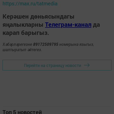
https://max.ru/tatmedia
Керәшен дөньясындагы
яңалыкларны
Телеграм-канал
да
карап барыгыз.
Хәбәрләрегезне
89172509795
номерына языгыз,
шалтыратып әйтегез.
Перейти на страницу новости
Топ 5 новостей