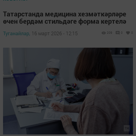
Татарстанда медицина хезмәткәрләре
өчен бердәм стильдәге форма кертелә
Туганайлар,
16 март 2026 - 12:15
209
0
0