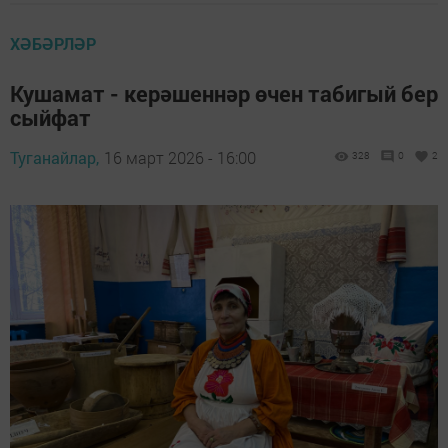
ХӘБӘРЛӘР
Кушамат - керәшеннәр өчен табигый бер
сыйфат
Туганайлар,
16 март 2026 - 16:00
328
0
2