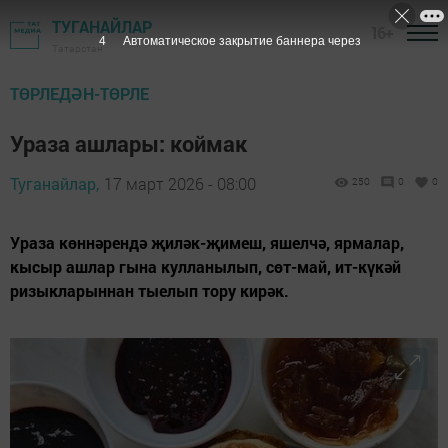
ТУГАНАЙЛАР
16+
3
Автоматическое закрытие баннера через
Татарстан
ТӨРЛЕДӘН-ТӨРЛЕ
Ураза ашлары: коймак
Туганайлар,
17 март 2026 - 08:00
250
0
0
Ураза көннәрендә җиләк-җимеш, яшелчә, ярмалар,
кысыр ашлар гына кулланылып, сөт-май, ит-күкәй
ризыкларыннан тыелып тору кирәк.