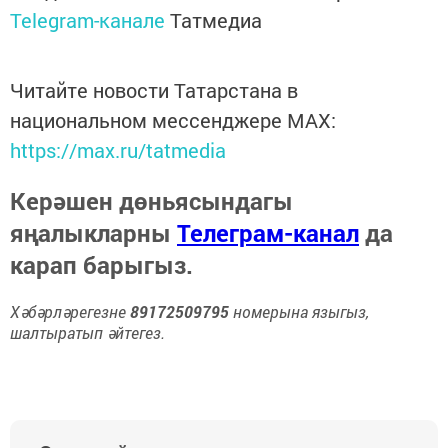
Telegram-канале
Татмедиа
Читайте новости Татарстана в
национальном мессенджере MАХ:
https://max.ru/tatmedia
Керәшен дөньясындагы
яңалыкларны
Телеграм-канал
да
карап барыгыз.
Хәбәрләрегезне
89172509795
номерына языгыз,
шалтыратып әйтегез.