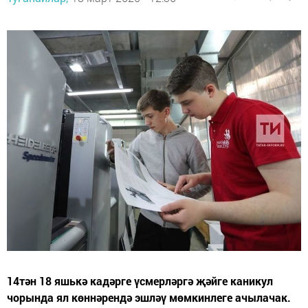
14тән 18 яшькә кадәрге үсмерләргә җәйге каникул
чорында ял көннәрендә эшләү мөмкинлеге ачылачак.