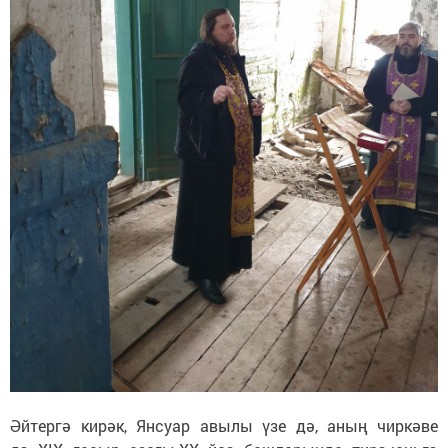
Әйтергә кирәк, Янсуар авылы үзе дә, аның чиркәве