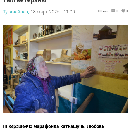
Туганайлар,
18 март 2025 - 11:00
475
0
0
III керәшенчә марафонда катнашучы Любовь