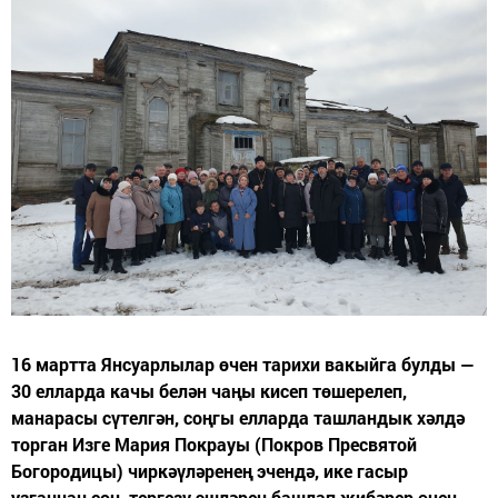
16 мартта Янсуарлылар өчен тарихи вакыйга булды —
30 елларда качы белән чаңы кисеп төшерелеп,
манарасы сүтелгән, соңгы елларда ташландык хәлдә
торган Изге Мария Покрауы (Покров Пресвятой
Богородицы) чиркәүләренең эчендә, ике гасыр
узганнан соң, тергезү эшләрен башлап җибәрер өчен