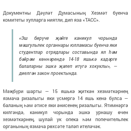
Документны Дәүләт Думасының Хезмәт буенча
комитеты хупларга ниятли, дип яза «ТАСС».
«Эш бирүче җәйге каникул чорында
мәшгульлек органнары юлламасы буенча яки
студентлар отрядлары составында ял һәм
бәйрәм көннәрендә 14-18 яшькә кадәрге
балаларны эшкә җәлеп итүгә хокуклы», —
диелгән закон проектында.
Мәҗбүри шарты — 15 яшькә җиткән хезмәткәрнең
язмача ризалыгы яки үсмергә 14 яшь кенә булса —
баланың һәм әтисе яки әнисенең ризалыгы. Ятимнәргә
килгәндә, каникул чорында эшкә урнашу өчен
хезмәткәрнең, шулай ук опека һәм попечительлек
органының язмача рөхсәте таләп ителәчәк.