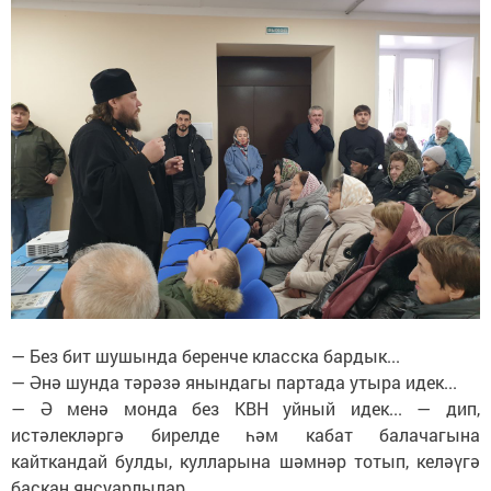
— Без бит шушында беренче класска бардык...
— Әнә шунда тәрәзә янындагы партада утыра идек...
— Ә менә монда без КВН уйный идек... — дип,
истәлекләргә бирелде һәм кабат балачагына
кайткандай булды, кулларына шәмнәр тотып, келәүгә
баскан янсуарлылар.