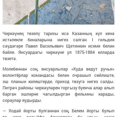
Чиркәүнең төзелү тарихы исә Казанның күп кенә
истәлекле биналарына нигез салган I гильдия
сәүдәгәре Павел Васильевич Щетинкин исеме белән
бәйле. Янсуардагы чиркәүне ул 1875-1884 елларда
төзетә.
Молебеннан соң, янсуарлылар «Куда ведут ручьи»
волонтёрлар командасы белән очрашып сөйләште,
эш планын килештерде, приход төзүгә нигез салды.
Питрәч районы чиркәүләрен торгызу буенча алар алып
барган эшләрне чагылдырган фильмны карады,
сораулар яудырды.
— Ходай йорты булганнан соң, Белем йорты булып
та изге вазыйфа башкарган бу урын, шуңа