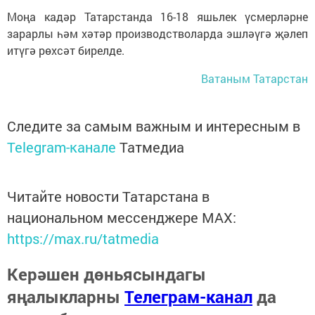
Моңа кадәр Татарстанда 16-18 яшьлек үсмерләрне
зарарлы һәм хәтәр производстволарда эшләүгә җәлеп
итүгә рөхсәт бирелде.
Ватаным Татарстан
Следите за самым важным и интересным в
Telegram-канале
Татмедиа
Читайте новости Татарстана в
национальном мессенджере MАХ:
https://max.ru/tatmedia
Керәшен дөньясындагы
яңалыкларны
Телеграм-канал
да