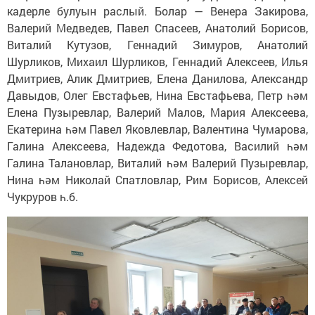
кадерле булуын раслый. Болар — Венера Закирова,
Валерий Медведев, Павел Спасеев, Анатолий Борисов,
Виталий Кутузов, Геннадий Зимуров, Анатолий
Шурликов, Михаил Шурликов, Геннадий Алексеев, Илья
Дмитриев, Алик Дмитриев, Елена Данилова, Александр
Давыдов, Олег Евстафьев, Нина Евстафьева, Петр һәм
Елена Пузыревлар, Валерий Малов, Мария Алексеева,
Екатерина һәм Павел Яковлевлар, Валентина Чумарова,
Галина Алексеева, Надежда Федотова, Василий һәм
Галина Талановлар, Виталий һәм Валерий Пузыревлар,
Нина һәм Николай Спатловлар, Рим Борисов, Алексей
Чукруров һ.б.