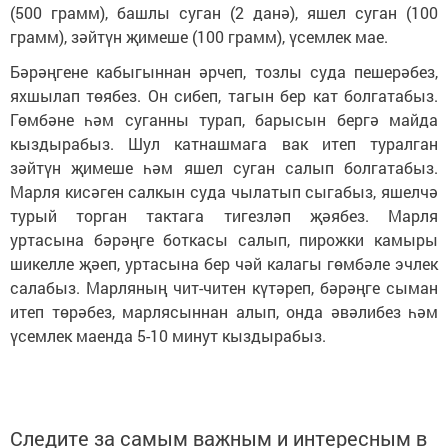
(500 грамм), башлы суган (2 данә), яшел суган (100
грамм), зәйтүн җимеше (100 грамм), үсемлек мае.
Бәрәңгене кабыгыннан әрчеп, тозлы суда пешерәбез,
яхшылап төябез. Он сибеп, тагын бер кат болгатабыз.
Гөмбәне һәм суганны турап, барысын бергә майда
кыздырабыз. Шул катнашмага вак итеп туралган
зәйтүн җимеше һәм яшел суган салып болгатабыз.
Марля кисәген салкын суда чылатып сыгабыз, яшелчә
турый торган тактага тигезләп җәябез. Марля
уртасына бәрәңге боткасы салып, пирожки камыры
шикелле җәеп, уртасына бер чәй калагы гөмбәле эчлек
салабыз. Марляның чит-читен күтәреп, бәрәңге сыман
итеп төрәбез, марлясыннан алып, онда әвәлибез һәм
үсемлек маенда 5-10 минут кыздырабыз.
Следите за самым важным и интересным в