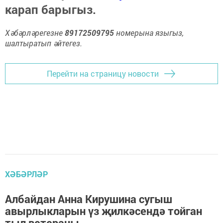
карап барыгыз.
Хәбәрләрегезне
89172509795
номерына языгыз,
шалтыратып әйтегез.
Перейти на страницу новости
ХӘБӘРЛӘР
Албайдан Анна Кирушина сугыш
авырлыкларын үз җилкәсендә тойган
тыл ветераны