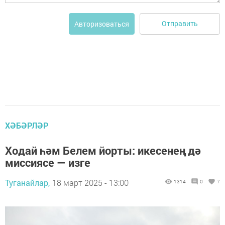
Отправить
Авторизоваться
ХӘБӘРЛӘР
Ходай һәм Белем йорты: икесенең дә
миссиясе — изге
Туганайлар,
18 март 2025 - 13:00
1314
0
7