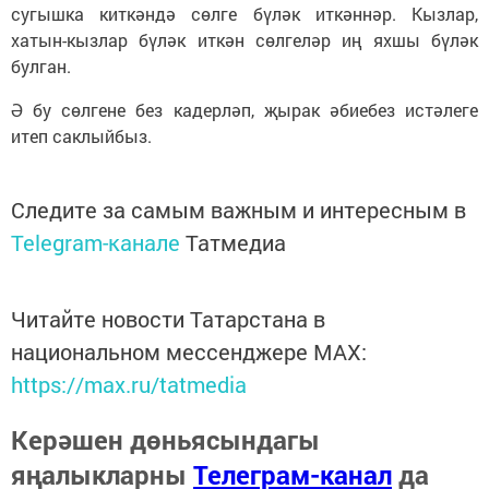
сугышка киткәндә сөлге бүләк иткәннәр. Кызлар,
хатын-кызлар бүләк иткән сөлгеләр иң яхшы бүләк
булган.
Ә бу сөлгене без кадерләп, җырак әбиебез истәлеге
итеп саклыйбыз.
Следите за самым важным и интересным в
Telegram-канале
Татмедиа
Читайте новости Татарстана в
национальном мессенджере MАХ:
https://max.ru/tatmedia
Керәшен дөньясындагы
яңалыкларны
Телеграм-канал
да