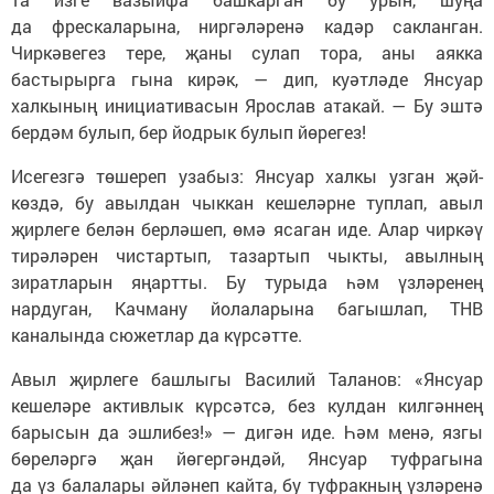
да фрескаларына, ниргәләренә кадәр сакланган.
Чиркәвегез тере, җаны сулап тора, аны аякка
бастырырга гына кирәк, — дип, куәтләде Янсуар
халкының инициативасын Ярослав атакай. — Бу эштә
бердәм булып, бер йодрык булып йөрегез!
Исегезгә төшереп узабыз: Янсуар халкы узган җәй-
көздә, бу авылдан чыккан кешеләрне туплап, авыл
җирлеге белән берләшеп, өмә ясаган иде. Алар чиркәү
тирәләрен чистартып, тазартып чыкты, авылның
зиратларын яңартты. Бу турыда һәм үзләренең
нардуган, Качману йолаларына багышлап, ТНВ
каналында сюжетлар да күрсәтте.
Авыл җирлеге башлыгы Василий Таланов: «Янсуар
кешеләре активлык күрсәтсә, без кулдан килгәннең
барысын да эшлибез!» — дигән иде. Һәм менә, язгы
бөреләргә җан йөгергәндәй, Янсуар туфрагына
да үз балалары әйләнеп кайта, бу туфракның үзләренә