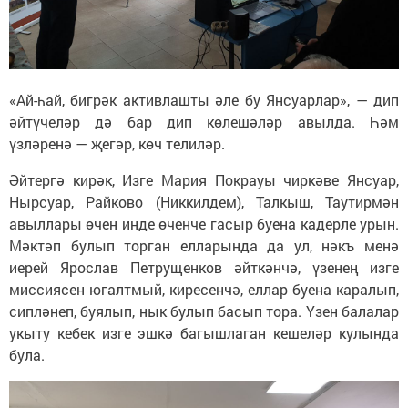
«Ай-һай, бигрәк активлашты әле бу Янсуарлар», — дип
әйтүчеләр дә бар дип көлешәләр авылда. Һәм
үзләренә — җегәр, көч телиләр.
Әйтергә кирәк, Изге Мария Покрауы чиркәве Янсуар,
Нырсуар, Райково (Никкилдем), Талкыш, Таутирмән
авыллары өчен инде өченче гасыр буена кадерле урын.
Мәктәп булып торган елларында да ул, нәкъ менә
иерей Ярослав Петрущенков әйткәнчә, үзенең изге
миссиясен югалтмый, киресенчә, еллар буена каралып,
сипләнеп, буялып, нык булып басып тора. Үзен балалар
укыту кебек изге эшкә багышлаган кешеләр кулында
була.