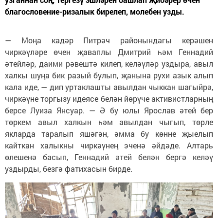
благословение-ризалык бирелеп, молебен узды.
— Моңа кадәр Питрәч районындагы керәшен
чиркәүләре өчен җаваплы Дмитрий һәм Геннадий
әтейләр, даими рәвештә килеп, келәүләр уздыра, авыл
халкы шуңа бик разый булып, җанына рухи азык алып
кала иде, — дип уртаклашты авылдан чыккан шагыйрә,
чиркәүне торгызу идеясе белән йөрүче активистларның
берсе Луиза Янсуар. — Ә бу юлы Ярослав әтей бер
төркем авыл халкын һәм авылдан чыгып, төрле
якларда таралып яшәгән, әмма бу көнне җыелып
кайткан халыкны чиркәүнең эченә әйдәде. Алтарь
өлешенә басып, Геннадий әтей белән бергә келәү
уздырды, безгә фатихасын бирде.