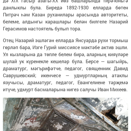
дә XIX гасыр азагы-XX йөз башларында тирә-юньгә
данлыклы була. Биредә 1892-1930 елларда бөтен
Питрәч һәм Казан руханилары арасында авторитеты,
белеме, алдынгы карашлары белән билгеле Назарий
Герасимов настоятель булып тора.
Отец Назарий эшләгән елларда Янсуарда рухи тормыш
гөрләп бара, Изге Гурий миссиясе мәктәбе актив эшли.
Ул кызларына да төпле белем бирә, аларның кияүләре
шулай ук күренекле кешеләр була. Берсе — шагыйрь,
драматург, мәгърифәтче, педагог, священник Давид
Саврушевский; икенчесе — удмуртларның атаклы
язучысы, драматург, педагог, Евангелиене тәрҗемә
итүче, удмурт басмаларына нигез салучы Иван Михеев.