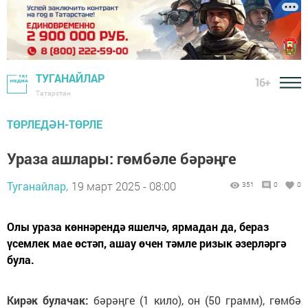
ТУГАНАЙЛАР
16+
Татарстан
ТӨРЛЕДӘН-ТӨРЛЕ
Ураза ашлары: гөмбәле бәрәңге
Туганайлар,
19 март 2025 - 08:00
351
0
0
Олы ураза көннәрендә яшелчә, ярмадан да, бераз
үсемлек мае өстәп, ашау өчен тәмле ризык әзерләргә
була.
Кирәк булачак:
бәрәңге (1 кило), он (50 грамм), гөмбә