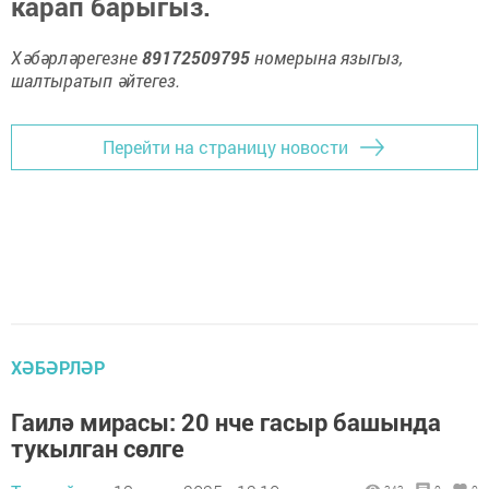
карап барыгыз.
Хәбәрләрегезне
89172509795
номерына языгыз,
шалтыратып әйтегез.
Перейти на страницу новости
ХӘБӘРЛӘР
Гаилә мирасы: 20 нче гасыр башында
тукылган сөлге