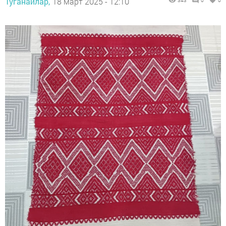
Туганайлар,
18 март 2025 - 12:10
343
0
0