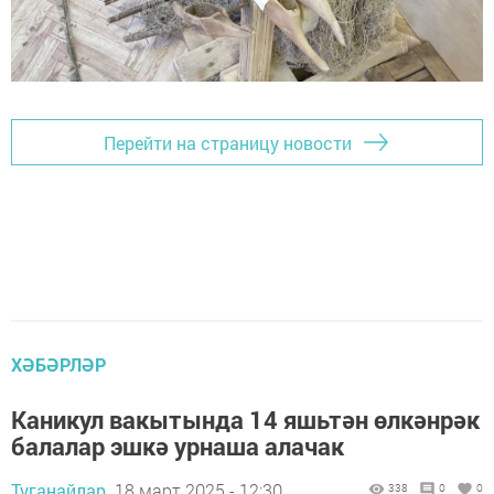
Перейти на страницу новости
ХӘБӘРЛӘР
Каникул вакытында 14 яшьтән өлкәнрәк
балалар эшкә урнаша алачак
Туганайлар,
18 март 2025 - 12:30
338
0
0