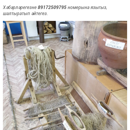
Хәбәрләрегезне
89172509795
номерына языгыз,
шалтыратып әйтегез.