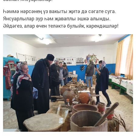
Һәммә нәрсәнең үз вакыты җитә дә сәгате суга.
Янсуарлылар зур һәм җаваплы эшкә алынды.
Әйдәгез, алар өчен теләктә булыйк, карендәшләр!