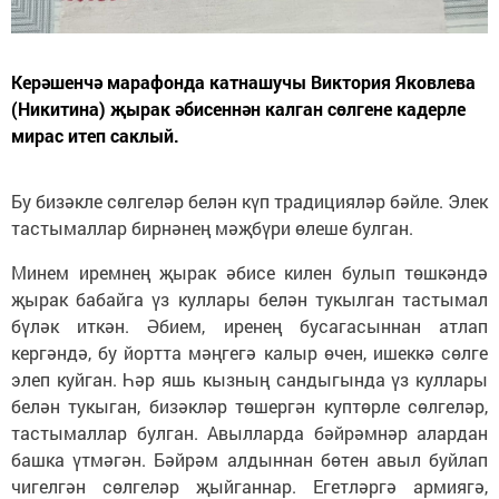
Керәшенчә марафонда катнашучы Виктория Яковлева
(Никитина) җырак әбисеннән калган сөлгене кадерле
мирас итеп саклый.
Бу бизәкле сөлгеләр белән күп традицияләр бәйле. Элек
тастымаллар бирнәнең мәҗбүри өлеше булган.
Минем иремнең җырак әбисе килен булып төшкәндә
җырак бабайга үз куллары белән тукылган тастымал
бүләк иткән. Әбием, иренең бусагасыннан атлап
кергәндә, бу йортта мәңгегә калыр өчен, ишеккә сөлге
элеп куйган. Һәр яшь кызның сандыгында үз куллары
белән тукыган, бизәкләр төшергән куптөрле сөлгеләр,
тастымаллар булган. Авылларда бәйрәмнәр алардан
башка үтмәгән. Бәйрәм алдыннан бөтен авыл буйлап
чигелгән сөлгеләр җыйганнар. Егетләргә армиягә,