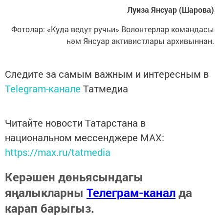
Луиза Янсуар (Шарова)
Фотолар: «Куда ведут ручьи» Волонтерлар командасы
һәм Янсуар активистлары архивыннан.
Следите за самым важным и интересным в
Telegram-канале
Татмедиа
Читайте новости Татарстана в
национальном мессенджере MАХ:
https://max.ru/tatmedia
Керәшен дөньясындагы
яңалыкларны
Телеграм-канал
да
карап барыгыз.