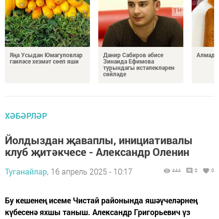
Яңа Усыдан Юмагуловлар
Данир Сабиров әбисе
Алмада
гаиләсе хезмәт сөеп яши
Зинаида Ефимова
турындагы истәлекләрен
сөйләде
ХӘБӘРЛӘР
Йолдыздан җаваплы, инициативалы
клуб җитәкчесе - Александр Оленин
Туганайлар,
16 апрель 2025 - 10:17
444
0
0
Бу кешенең исеме Чистай районында яшәүчеләрнең
күбесенә яхшы таныш. Александр Григорьевич үз