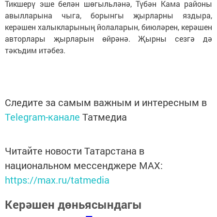
Тикшерү эше белән шөгыльләнә, Түбән Кама районы
авылларына чыга, борынгы җырларны яздыра,
керәшен халыкларының йолаларын, биюләрен, керәшен
авторлары җырларын өйрәнә. Җырны сезгә дә
тәкъдим итәбез.
Следите за самым важным и интересным в
Telegram-канале
Татмедиа
Читайте новости Татарстана в
национальном мессенджере MАХ:
https://max.ru/tatmedia
Керәшен дөньясындагы