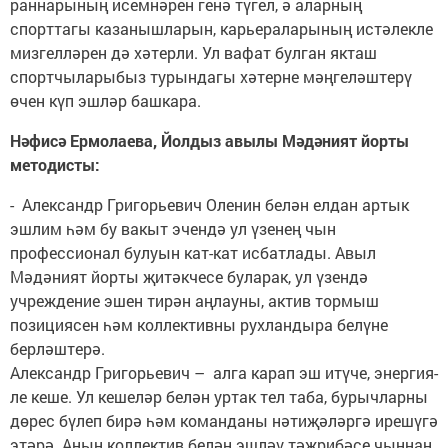
раннарының исемнәрен генә түгел, ә аларның
спорттагы казанышларын, карьераларының истәлекле
мизгелләрен дә хәтерли. Ул вафат булган якташ
спортчыларыбыз турындагы хәтерне мәңгеләштерү
өчен күп эшләр башкара.
Нәфисә Ермолаева, Йолдыз авылы Мәдәният йорты
методисты:
- Александр Григорьевич Оленин белән елдан артык
эшлим һәм бу вакыт эчендә ул үзенең чын
профессионал булуын кат-кат исбатлады. Авыл
Мәдәният йорты җитәкчесе буларак, ул үзендә
учреждение эшен тирән аңлауны, актив тормыш
позициясен һәм коллективны рухландыра белүне
берләштерә.
Александр Григорьевич – алга карап эш итүче, энергия­
ле кеше. Ул кешеләр белән уртак тел таба, бурычларны
дөрес бүлеп бирә һәм команданы нәтиҗәләргә ирешүгә
этәрә. Аның коллектив белән эшләү тәҗрибәсе чыннан