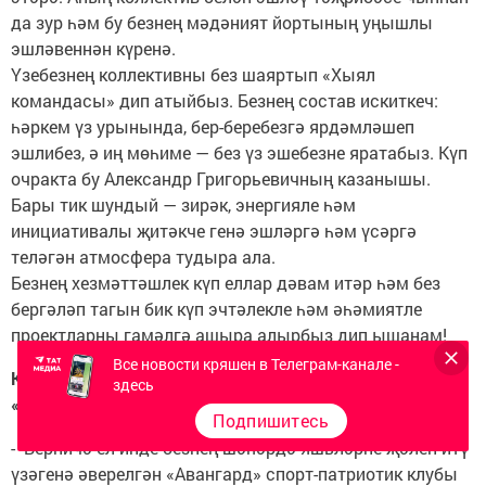
да зур һәм бу безнең мәдәният йортының уңышлы
эшләвеннән күренә.
Үзебезнең коллективны без шаяртып «Хыял
командасы» дип атыйбыз. Безнең состав искиткеч:
һәркем үз урынында, бер-беребезгә ярдәмләшеп
эшлибез, ә иң мөһиме — без үз эшебезне яратабыз. Күп
очракта бу Александр Григорьевичның казанышы.
Бары тик шундый — зирәк, энергияле һәм
инициативалы җитәкче генә эшләргә һәм үсәргә
теләгән атмосфера тудыра ала.
Безнең хезмәттәшлек күп еллар дәвам итәр һәм без
бергәләп тагын бик күп эчтәлекле һәм әһәмиятле
проектларны гамәлгә ашыра алырбыз дип ышанам!
Все новости кряшен в Телеграм-канале -
Константин Левинский, Йолдыз поселогында яшәүче,
здесь
«Авангард» клубы җитәкчесе:
Подпишитесь
- Берничә ел инде безнең шәһәрдә яшьләрне җәлеп итү
үзәгенә әверелгән «Авангард» спорт-патриотик клубы