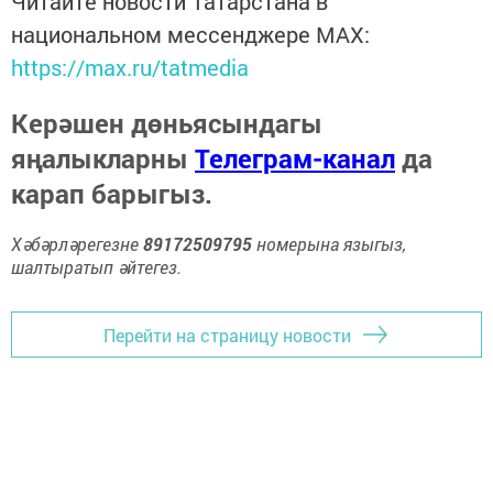
Читайте новости Татарстана в
национальном мессенджере MАХ:
https://max.ru/tatmedia
Керәшен дөньясындагы
яңалыкларны
Телеграм-канал
да
карап барыгыз.
Хәбәрләрегезне
89172509795
номерына языгыз,
шалтыратып әйтегез.
Перейти на страницу новости