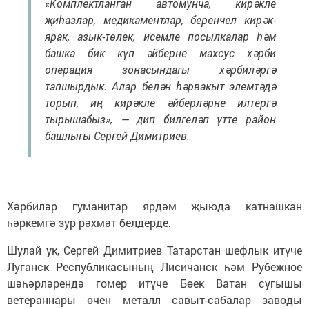
«Комплектланган автомунча, кирәкле
җиһазлар, медикаментлар, беренчел кирәк-
ярак, азык-төлек, исемле посылкалар һәм
башка бик күп әйберне махсус хәрби
операция зонасындагы хәрбиләргә
тапшырдык. Алар белән һәрвакыт элемтәдә
торып, иң кирәкле әйберләрне илтергә
тырышабыз», — дип билгеләп үтте район
башлыгы Сергей Димитриев.
Хәрбиләр гуманитар ярдәм җыюда катнашкан
һәркемгә зур рәхмәт белдерде.
Шулай ук, Сергей Димитриев Татарстан шефлык итүче
Луганск Республикасының Лисичанск һәм Рубежное
шәһәрләрендә гомер итүче Бөек Ватан сугышы
ветераннары өчен металл савыт-сабалар заводы