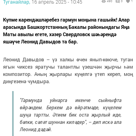
Туганайлар,
16 апрель 2025 - 10:45
490
0
1
Күпме карендәшләребез гармун моңына гашыйк! Алар
арасында Башкортстанның Бакалы районындагы Яңа
Маты авылы егете, хәзер Свердловск шәһәрендә
яшәүче Леонид Давыдов та бар.
Леонид Давыдов – үз халкы өчен янып-көюче, туган
ягын чиксез яратучы талантлы үзешчән җырчы һәм
композитор. Аның җырлары күңелгә үтеп кереп, моң
диңгезенә чумдыра.
"Гармунда уйнарга икенче сыйныфта
өйрәндем. Беркем дә өйрәтмәде, күңелем
шуңа тартты. Әтием бик оста җырлый иде,
бәлки, сәләт шуннан киләдер", – дип искә ала
Леонид дәдәй.