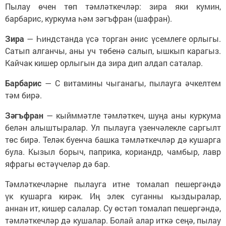
Пылау өчен төп тәмләткечләр: зира яки кумин,
барбарис, куркума һәм зәгъфран (шафран).
Зира
— Һиндстанда үсә торган әнис үсемлеге орлыгы.
Сатып алганчы, аны уч төбенә салып, ышкып карагыз.
Кайчак кишер орлыгын да зира дип алдап саталар.
Барбарис
— С витамины чыганагы, пылауга әчкелтем
тәм бирә.
Зәгъфран
— кыйммәтле тәмләткеч, шуңа аны куркума
белән алыштыралар. Ул пылауга үзенчәлекле саргылт
төс бирә. Теләк буенча башка тәмләткечләр дә кушарга
була. Кызыл борыч, паприка, кориандр, чамбыр, лавр
яфрагы өстәүчеләр дә бар.
Тәмләткечләрне пылауга итне томалап пешергәндә
үк кушарга кирәк. Иң элек суганны кыздыралар,
аннан ит, кишер салалар. Су өстәп томалап пешергәндә,
тәмләткечләр дә кушалар. Болай алар иткә сеңә, пылау