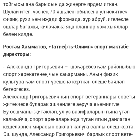
тойгысы аңа барысын да җиңәргә ярдәм иткән.
Шулай итеп, үзенең 70 яшьлек юбилеена ул искиткеч
физик, рухи һәм иҗади формада, зур абруй, игелекле
эшләр багажы, киләчәккә яңа планнар һәм хыяллар
белән килде.
Рөстәм Хамматов, «Татнефть-Олимп» спорт мәктәбе
директоры:
- Александр Григорьевич – шәһәребез һәм районыбыз
спорт хәрәкәтенең чын каһарманы. Аның физик
культура һәм спорт үсешенә керткән өлеше бәяләп
бетергесез.
Александр Григорьевичның спорт ветераннары советы
җитәкчесе буларак эшчәнлеге аеруча әһәмиятле.
Бу оешманы җитәкләп, ул үз вазифаларын гына үтәп
калмыйча, спорт ареналарында туган ягын данлаган
кешеләрнең мирасын сак­лап калуга саллы өлеш кертә.
Эш шунда, Александр Гри­­горь­евич барлык спорт вете­