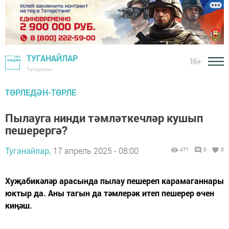
ТУГАНАЙЛАР
16+
Татарстан
ТӨРЛЕДӘН-ТӨРЛЕ
Пылауга нинди тәмләткечләр кушып
пешерергә?
Туганайлар,
17 апрель 2025 - 08:00
471
0
0
Хуҗабикәләр арасында пылау пешереп карамаганнары
юктыр да. Аны тагын да тәмлерәк итеп пешерер өчен
киңәш.