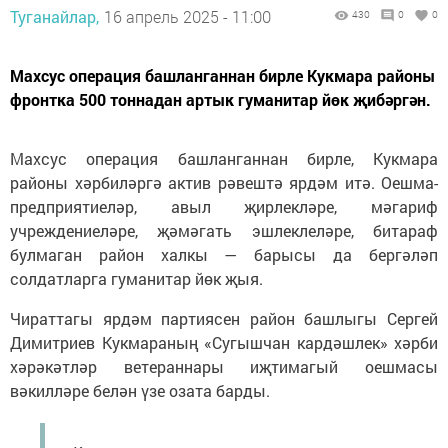
Туганайлар,
16 апрель 2025 - 11:00
430
0
0
Махсус операция башланганнан бирле Кукмара районы
фронтка 500 тоннадан артык гуманитар йөк җибәргән.
Махсус операция башланганнан бирле, Кукмара
районы хәрбиләргә актив рәвештә ярдәм итә. Оешма-
предприятиеләр, авыл җирлекләре, мәгариф
учреждениеләре, җәмәгать эшлеклеләре, битараф
булмаган район халкы — барысы да бергәләп
солдатларга гуманитар йөк җыя.
Чираттагы ярдәм партиясен район башлыгы Сергей
Димитриев Кукмараның «Сугышчан кардәшлек» хәрби
хәрәкәтләр ветераннары иҗтимагый оешмасы
вәкилләре белән үзе озата барды.