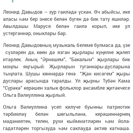
Леонид Давыдов – зур гаиләдә үскән. Өч абыйсы, ике
апасы һәм бер энесе белән бүген дә бик тату яшиләр.
Авылдашы Маруся белән гаилә корып, ике ул
үстергәннәр, оныклары бар.
Леонид Давыдовның музыкаль белеме булмаса да, үзе
сүзләрен дә, көен дә язган җырлары күңелне җәлеп
итәрлек. Аның “Әрнәшем”, “Бакалым” җырлары бик
моңлы яңгырый. Җырларын туганнары-дусларына
тыңлата. Шушы көннәрдә генә “Җан кисәгем” җыры
дуслары арасында таралды. Ул җырны Түбән Кама
“Сүрәкә” керәшен халык фольклор ансамбле җитәкчесе
Ольга Вәлиуллина җырлый.
Ольга Вәлиуллина үсеп килүче буынны патриотик
тәрбияләү белән шөгыльләнә, керәшеннәрнең
мәдәниятен, телен, рухи кыйммәтләрен һәм йола-
гадәтләрен торгызуда һәм саклауда актив катнаша.