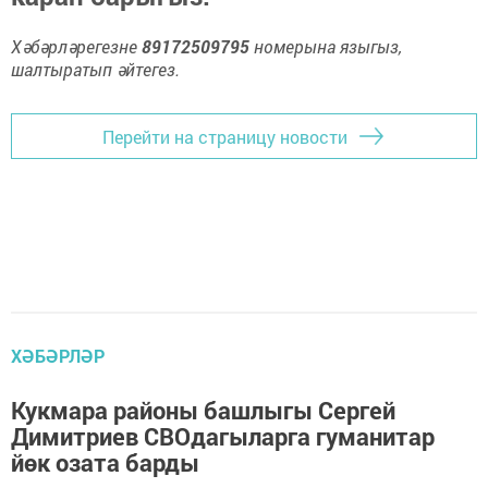
Хәбәрләрегезне
89172509795
номерына языгыз,
шалтыратып әйтегез.
Перейти на страницу новости
ХӘБӘРЛӘР
Кукмара районы башлыгы Сергей
Димитриев СВОдагыларга гуманитар
йөк озата барды