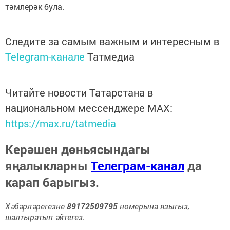
тәмлерәк була.
Следите за самым важным и интересным в
Telegram-канале
Татмедиа
Читайте новости Татарстана в
национальном мессенджере MАХ:
https://max.ru/tatmedia
Керәшен дөньясындагы
яңалыкларны
Телеграм-канал
да
карап барыгыз.
Хәбәрләрегезне
89172509795
номерына языгыз,
шалтыратып әйтегез.