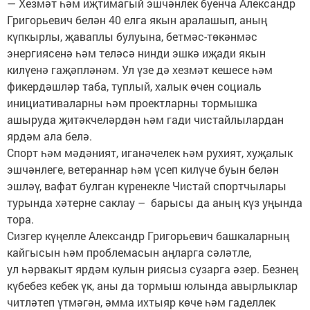
— Хезмәт һәм иҗтимагый эшчәнлек буенча Александр
Григорьевич белән 40 елга якын аралашып, аның
күпкырлы, җаваплы булуына, бетмәс-төкәнмәс
энергиясенә һәм теләсә нинди эшкә иҗади якын
килүенә гаҗәпләнәм. Ул үзе дә хезмәт кешесе һәм
фикердәшләр таба, туплый, халык өчен социаль
инициативаларны һәм проектларны тормышка
ашыруда җитәкчеләрдән һәм гади чис­тайлылардан
ярдәм ала белә.
Спорт һәм мәдәният, иганә­челек һәм рухият, хуҗалык
эш­чәнлеге, ветераннар һәм үсеп килүче буын белән
эшләү, вафат булган күренекле Чистай спортчылары
турында хәтерне саклау – барысы да аның күз уңында
тора.
Сизгер күңелле Александр Григорьевич башкаларның
кайгысын һәм проблемасын аңларга сәләтле,
ул һәрвакыт ярдәм кулын риясыз сузарга әзер. Безнең
күбебез кебек үк, аны да тормыш юлында авырлыклар
читләтеп үтмәгән, әмма ихтыяр көче һәм гаделлек