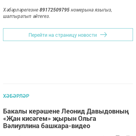
Хәбәрләрегезне
89172509795
номерына языгыз,
шалтыратып әйтегез.
Перейти на страницу новости
ХӘБӘРЛӘР
Бакалы керәшене Леонид Давыдовның
«Җан кисәгем» җырын Ольга
Вәлиуллина башкара-видео