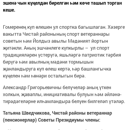
эшенә чын күңелдән бирелгән һәм көче ташып торган
кеше.
Гомеренең күп өлешен ул спортка багышлаган. Хәзерге
вакытта Чистай районының спорт ветераннары
советын һәм Йолдыз авылы Мәдәният йортын
җитәкли. Аның эшчән­леге күпкырлы – ул спорт
традицияләрен үстерүгә, яшь­ләргә патриотик тәрбия
бирүгә һәм авылның мәдәни тормышын
җанландыруга күп өлеш кертә, һәр башлангычка
күңелен һәм һөнәри осталыгын бирә.
Александр Григорьевичны белүчеләр аның үткен
холкын, җаваплы, инициативалы булуын һәм әйләнә-
тирәдәгеләрне илһамландыра белүен билгеләп үтәләр.
Татьяна Шведчикова, Чистай районы ветераннар
(пенсионерлар) Советы Президиумы члены: