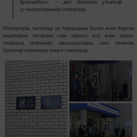
булачакбыз», — дип билгеләп үткәннәр
үз чыгышларында спикерлар.
Мемориаль такталар үз тормышын Ватан өчен биргән
кешеләрне хәтерләү һәм хөрмәт итү өчен куела.
Аларның исемнәре авылдашлары һәм киләчәк
буыннар күңелендә мәңге сакланыр.