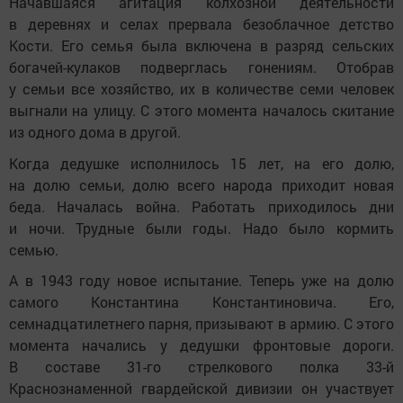
Начавшаяся агитация колхозной деятельности
в деревнях и селах прервала безоблачное детство
Кости. Его семья была включена в разряд сельских
богачей-кулаков подверглась гонениям. Отобрав
у семьи все хозяйство, их в количестве семи человек
выгнали на улицу. С этого момента началось скитание
из одного дома в другой.
Когда дедушке исполнилось 15 лет, на его долю,
на долю семьи, долю всего народа приходит новая
беда. Началась война. Работать приходилось дни
и ночи. Трудные были годы. Надо было кормить
семью.
А в 1943 году новое испытание. Теперь уже на долю
самого Константина Константиновича. Его,
семнадцатилетнего парня, призывают в армию. С этого
момента начались у дедушки фронтовые дороги.
В составе 31-го стрелкового полка 33-й
Краснознаменной гвардейской дивизии он участвует