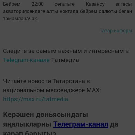
Бәйрәм 22:00 сәгатьтә Казансу елгасы
акваториясендәге алты ноктада бәйрәм салюты белән
тәмамланачак.
Татар-информ
Следите за самым важным и интересным в
Telegram-канале
Татмедиа
Читайте новости Татарстана в
национальном мессенджере MАХ:
https://max.ru/tatmedia
Керәшен дөньясындагы
яңалыкларны
Телеграм-канал
да
карап барыгыз.