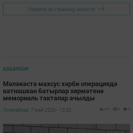
Перейти на страницу новости
ХӘБӘРЛӘР
Мәләкәстә махсус хәрби операциядә
катнашкан батырлар хөрмәтенә
мемориаль такталар ачылды
Туганайлар,
7 май 2026 - 13:20
310
0
0