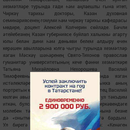
хезмәтләре турында гади һәм аңлаешлы гына итеп,
Чиркәү тарихы докторы, Казан духовная
семинариясенең гомуми һәм чиркәү тарихы кафедрасы
мөдире, доцент Алексей Колчерин сөйләде. Бәчли
әтейебезнең Казан губерниясе буйлап халыкны агарту
юлы белән дини һәм дөньяви белем алдыру өчен
керәшен авылларына юлга чыгуы турында хезмәтләр
язган Мәскәү шәһәренең Свято-Тихонов православ
гуманитар университетының кече фәнни хезмәткәре
Татьяна Михайловна Нехорошева Василий
Тимофеевның Владимир авылы турында язган
истәлекләре белән таныштырды. Халыкка аның
портретын күрсәтеп сөйләде. Аңлавымча, отец Василий
килгән авылларга йөреп чыгу идеясен дә ул тәкъдим
иткән, булса кирәк. Владимир авылы чиркәвендәге
молебен тәмамлангач, отец Алексей янына безне
дә «онытмаулары» өчен рәхмәт әйтергә бардым.
Ул бирегә килүен болай дип аңлатты: «Кенәген