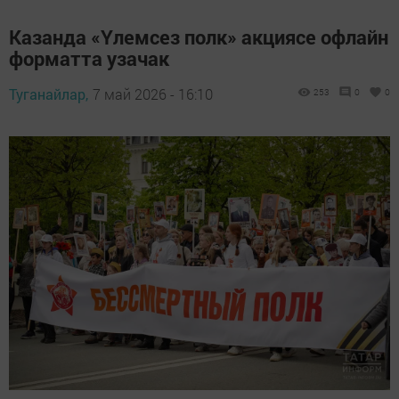
Казанда «Үлемсез полк» акциясе офлайн
форматта узачак
Туганайлар,
7 май 2026 - 16:10
253
0
0