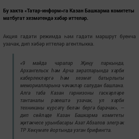
Бу хакта «Татар-информ»га Казан Башкарма комитеты
матбугат хезмәтендә хәбәр иттеләр.
Акция гадәти режимда һәм гадәти маршрут буенча
узачак, дип хәбәр иттеләр агентлыкка.
«9 майда чаралар Җиңү паркында,
Архангельск һәм Арча зиратларында хәрби
каберлекләргә һәм хезмәт батырлыгы
мемориалларына чәчәкләр салудан башлана.
Алга таба Казан гарнизоны гаскәрләре
тантаналы рәвештә узачак, ул хәрби
техниканы күрсәтү белән бергә барачак», —
дип сөйләде Казан Башкарма комитеты
җитәкчесе урынбасары Азат Абзалов элегрәк
ТР Хөкүмәте йортында узган брифингта.