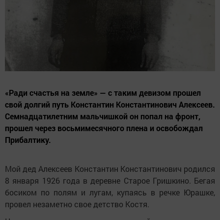
«Ради счастья на земле» — с таким девизом прошел
свой долгий путь Константин Константинович Алексеев.
Семнадцатилетним мальчишкой он попал на фронт,
прошел через восьмимесячного плена и освобождал
Прибалтику.
Мой дед Алексеев Константин Константинович родился
8 января 1926 года в деревне Старое Гришкино. Бегая
босиком по полям и лугам, купаясь в речке Юрашке,
провел незаметно свое детство Костя.