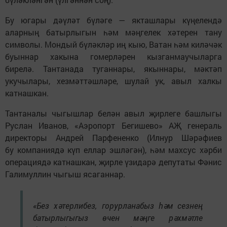
Бу югары дәүләт бүләге — якташлары күңелендә
аларның батырлыгын һәм мәңгелек хәтерен тану
символы. Мондый бүләкләр иң кыю, Ватан һәм киләчәк
буыннар хакына гомерләрен кызганмаучыларга
бирелә. Тантанада туганнары, якыннары, мәктәп
укучылары, хезмәттәшләре, шулай ук, авыл халкы
катнашкан.
Тантаналы чыгышлар белән авыл җирлеге башлыгы
Руслан Иванов, «Аэропорт Бегишево» АҖ генераль
директоры Андрей Парфененко (Илнур Шәрәфиев
бу компаниядә күп еллар эшләгән), һәм махсус хәрби
операциядә катнашкан, җирле үзидарә депутаты Фәнис
Галимуллин чыгыш ясаганнар.
«Без хәтерлибез, горурланабыз һәм сезнең
батырлыгыгыз өчен мәңге рәхмәтле