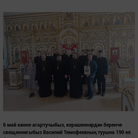
6 май көнне агартучыбыз, керәшеннәрдән беренче
священнигыбыз Василий Тимофеевның тууына 190 ел