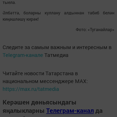
тыела.
Әлбәттә, боларны куллану алдыннан табиб белән
киңәшләшү кирәк!
Фото: «Туганайлар»
Следите за самым важным и интересным в
Telegram-канале
Татмедиа
Читайте новости Татарстана в
национальном мессенджере MАХ:
https://max.ru/tatmedia
Керәшен дөньясындагы
яңалыкларны
Телеграм-канал
да