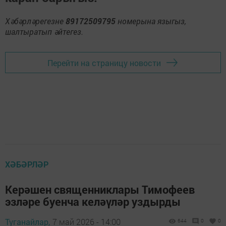
Хәбәрләрегезне
89172509795
номерына языгыз,
шалтыратып әйтегез.
Перейти на страницу новости
ХӘБӘРЛӘР
Керәшен священниклары Тимофеев
эзләре буенча келәүләр уздырды
Туганайлар,
7 май 2026 - 14:00
644
0
0