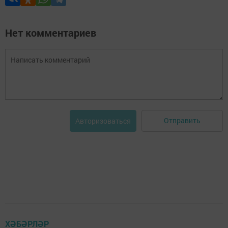
Нет комментариев
Отправить
Авторизоваться
ХӘБӘРЛӘР