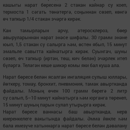
кашыгы нарат бөресенә 2 стакан кайнар су коеп,
термоста 1 сәгать төнәтергә, соңыннан сөзеп, көнгә
өч тапкыр 1/4 стакан эчәргә кирәк.
Кан тамырларын арчу, атеросклероз, бөер
авыруларыннан нарат энәсе шифалы. 30 грамм энәне
юып, 1,5 стакан су салырга һәм, өстен ябып, 15 минут
эмальле савытта кайнатырга кирәк. Суынгач, шуны
сөзеп, өч тапкыр (иртән, төш, кич белән) эчәрлек итеп
бүләргә. Теләгән кеше шикәр комы яки бал куша ала.
Нарат бөресе белән ясалган ингаляция сулыш юллары,
йөткерү, томау, бронхит, пневмония, тамак авыртканда
файдалы. Моның өчен 100 грамм бөрегә 2 литр
су салып, 5–10 минут кайнатырга һәм юрганга төренеп,
15 минут шуның парын сулап утырырга кирәк.
Нарат бөресе ваннасы баш авыртканда, нерв
киеренкелеге вакытында файдалы. Әмма йөкле һәм
бала имезүче хатыннарга нарат бөресе белән дәвалану