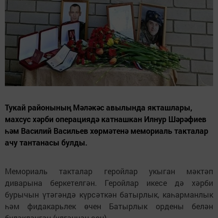
Тукай районының Мәләкәс авылында якташлары,
махсус хәрби операциядә катнашкан Илнур Шәрәфиев
һәм Василий Васильев хөрмәтенә мемориаль такталар
ачу тантанасы булды.
Мемориаль такталар геройлар укыган мәктәп
диварына беркетелгән. Геройлар икесе дә хәрби
бурычын үтәгәндә күрсәткән батырлык, каһарманлык
һәм фидакарьлек өчен Батырлык ордены белән
бүләкләнгән (үлгәннән соң).