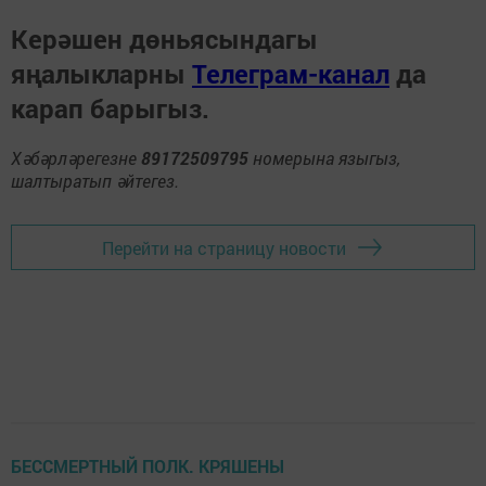
Керәшен дөньясындагы
яңалыкларны
Телеграм-канал
да
карап барыгыз.
Хәбәрләрегезне
89172509795
номерына языгыз,
шалтыратып әйтегез.
Перейти на страницу новости
БЕССМЕРТНЫЙ ПОЛК. КРЯШЕНЫ