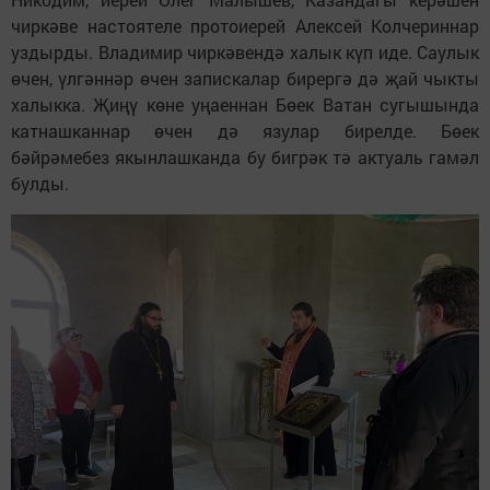
чиркәве настоятеле протоиерей Алексей Колчериннар
уздырды. Владимир чиркәвендә халык күп иде. Саулык
өчен, үлгәннәр өчен запискалар бирергә дә җай чыкты
халыкка. Җиңү көне уңаеннан Бөек Ватан сугышында
катнашканнар өчен дә язулар бирелде. Бөек
бәйрәмебез якынлашканда бу бигрәк тә актуаль гамәл
булды.