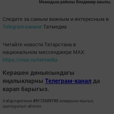
Мамадыш районы Владимир авылы.
Следите за самым важным и интересным в
Telegram-канале
Татмедиа
Читайте новости Татарстана в
национальном мессенджере MАХ:
https://max.ru/tatmedia
Керәшен дөньясындагы
яңалыкларны
Телеграм-канал
да
карап барыгыз.
Хәбәрләрегезне
89172509795
номерына языгыз,
шалтыратып әйтегез.