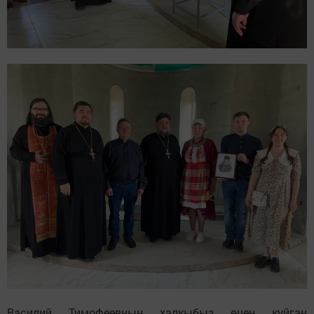
Василий Тимофеевның халкыбыз өчен куйган