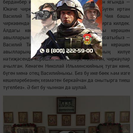
бердәнбер изгебез Петр Гавриловның туган ягында —
Юкәче чиркәвендә литургия уздырдык. Бүген иртән
Василий Тимофеевның туган авылы — Чия башы
чиркәвендә булдык. Аннары менә Владимирга килдек.
Алдагы көннәрдә Кукмара районындагы керәшен
авылларын йөреп чыккан идек. Безнең максатыбыз —
Василий Тимофеев эзләреннән ул булган керәшен
авылларында булып чыгу иде. Аның килүе
нәтиҗәсендә керәшен мәктәпләре төзелгән, чиркәүләр
ачылган. Кенәген Николай Ильминскийның туган көне,
бүген менә отец Василийныкы. Без бу ике бөек һәм изге
кешеләребезнең хезмәтен беркайчан да онытырга тиеш
түгелбез». Ә бит бу чыннан да шулай.