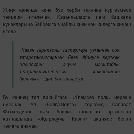
Җиңү көнендә көне буе хәрби техника күргәзмәсе
тәкъдим ителәчәк. Казанлыларга һәм башкала
кунакларына бәйрәмгә уңайлы киемнән килергә киңәш
ителә.
«Казан гарнизоны гаскәрләре узганнан соң
татарстанлыларның Бөек Җиңүгә керткән
өлешләрен ачучы масштаблы
театральләштерелгән композиция
булачак», — дип билгеләде ул.
Бу көннең төп вакыйгасы «Үлемсез полк» йөреше
булачак. Ул «Волга-Волга» төркеме, Салават
Фәтхетдинов һәм башка танылган артистлар
катнашында «Җырлаучы Казан» акциясе белән
тәмамланачак.