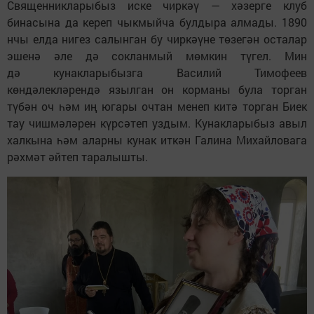
Священникларыбыз иске чиркәү — хәзерге клуб
бинасына да кереп чыкмыйча булдыра алмады. 1890
нчы елда нигез салынган бу чиркәүне төзегән осталар
эшенә әле дә сокланмый мөмкин түгел. Мин
дә кунакларыбызга Василий Тимофеев
көндәлекләрендә язылган он корманы була торган
түбән оч һәм иң югары очтан менеп китә торган Биек
тау чишмәләрен күрсәтеп уздым. Кунакларыбыз авыл
халкына һәм аларны кунак иткән Галина Михайловага
рәхмәт әйтеп таралышты.