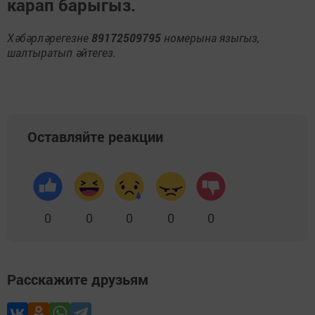
карап барыгыз.
Хәбәрләрегезне
89172509795
номерына языгыз,
шалтыратып әйтегез.
Оставляйте реакции
0
0
0
0
0
Расскажите друзьям