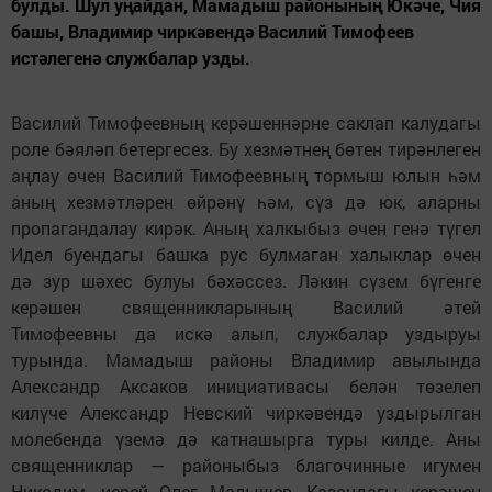
булды. Шул уңайдан, Мамадыш районының Юкәче, Чия
башы, Владимир чиркәвендә Василий Тимофеев
истәлегенә службалар узды.
Василий Тимофеевның керәшеннәрне саклап калудагы
роле бәяләп бетергесез. Бу хезмәтнең бөтен тирәнлеген
аңлау өчен Василий Тимофеевның тормыш юлын һәм
аның хезмәтләрен өйрәнү һәм, сүз дә юк, аларны
пропагандалау кирәк. Аның халкыбыз өчен генә түгел
Идел буендагы башка рус булмаган халыклар өчен
дә зур шәхес булуы бәхәссез. Ләкин сүзем бүгенге
керәшен священникларының Василий әтей
Тимофеевны да искә алып, службалар уздыруы
турында. Мамадыш районы Владимир авылында
Александр Аксаков инициативасы белән төзелеп
килүче Александр Невский чиркәвендә уздырылган
молебенда үземә дә катнашырга туры килде. Аны
священниклар — районыбыз благочинные игумен
Никодим, иерей Олег Малышев, Казандагы керәшен