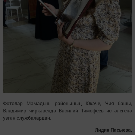
Фотолар Мамадыш районының Юкәче, Чия башы,
Владимир чиркәвендә Василий Тимофеев истәлегенә
узган службалардан.
Лидия Пасыева,