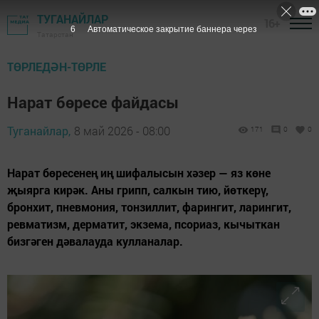
ТУГАНАЙЛАР
16+
3
Автоматическое закрытие баннера через
Татарстан
ТӨРЛЕДӘН-ТӨРЛЕ
Нарат бөресе файдасы
Туганайлар,
8 май 2026 - 08:00
171
0
0
Нарат бөресенең иң шифалысын хәзер — яз көне
җыярга кирәк. Аны грипп, салкын тию, йөткерү,
бронхит, пневмония, тонзиллит, фарингит, ларингит,
ревматизм, дерматит, экзема, псориаз, кычыткан
бизгәген дәвалауда кулланалар.