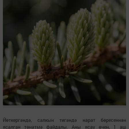
Йөткергәндә, салкын тигәндә нарат бөресеннән
ясалган төнәтмә файдалы. Аны ясау өчен, 1 аш