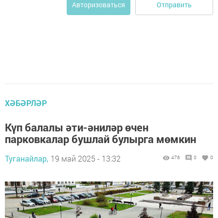
Отправить
Авторизоваться
ХӘБӘРЛӘР
Күп балалы әти-әниләр өчен
парковкалар бушлай булырга мөмкин
Туганайлар,
19 май 2025 - 13:32
476
0
0