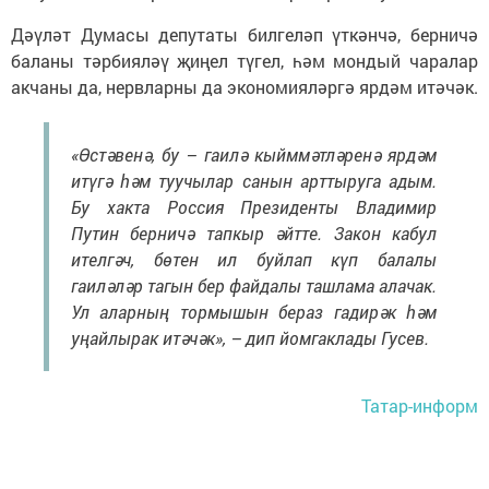
Дәүләт Думасы депутаты билгеләп үткәнчә, берничә
баланы тәрбияләү җиңел түгел, һәм мондый чаралар
акчаны да, нервларны да экономияләргә ярдәм итәчәк.
«Өстәвенә, бу – гаилә кыйммәтләренә ярдәм
итүгә һәм туучылар санын арттыруга адым.
Бу хакта Россия Президенты Владимир
Путин берничә тапкыр әйтте. Закон кабул
ителгәч, бөтен ил буйлап күп балалы
гаиләләр тагын бер файдалы ташлама алачак.
Ул аларның тормышын бераз гадирәк һәм
уңайлырак итәчәк», – дип йомгаклады Гусев.
Татар-информ