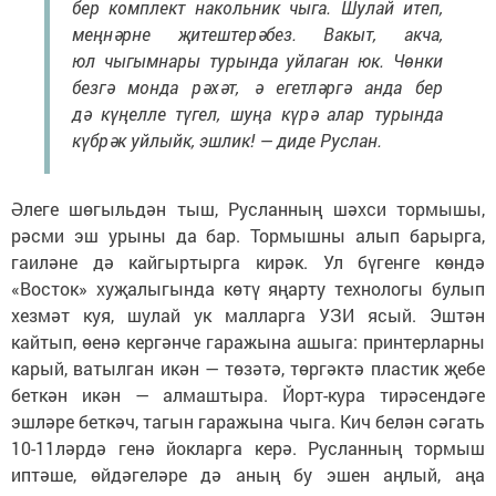
бер комплект накольник чыга. Шулай итеп,
меңнәрне җитештерәбез. Вакыт, акча,
юл чыгымнары турында уйлаган юк. Чөнки
безгә монда рәхәт, ә егетләргә анда бер
дә күңелле түгел, шуңа күрә алар турында
күбрәк уйлыйк, эшлик! — диде Руслан.
Әлеге шөгыльдән тыш, Русланның шәхси тормышы,
рәсми эш урыны да бар. Тормышны алып барырга,
гаиләне дә кайгыртырга кирәк. Ул бүгенге көндә
«Восток» хуҗалыгында көтү яңарту технологы булып
хезмәт куя, шулай ук малларга УЗИ ясый. Эштән
кайтып, өенә кергәнче гаражына ашыга: принтерларны
карый, ватылган икән — төзәтә, төргәктә пластик җебе
беткән икән — алмаштыра. Йорт-кура тирәсендәге
эшләре беткәч, тагын гаражына чыга. Кич белән сәгать
10-11ләрдә генә йокларга керә. Русланның тормыш
иптәше, өйдәгеләре дә аның бу эшен аңлый, аңа