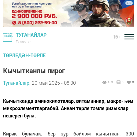
ТУГАНАЙЛАР
16+
Татарстан
ТӨРЛЕДӘН-ТӨРЛЕ
Кычытканлы пирог
Туганайлар,
20 май 2025 - 08:00
453
0
0
Кычытканда аминокилоталар, витаминнар, макро- һәм
микроэлементларгабай. Аннан төрле тәмле ризыклар
пешереп була.
Кирәк булачак:
бер зур бәйләм кычыткан, 300