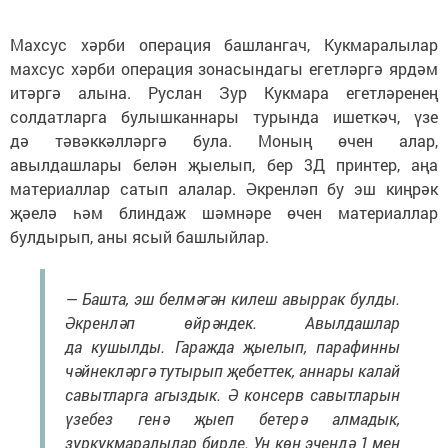
Махсус хәрби операция башлангач, Кукмаралылар
махсус хәрби операция зонасындагы егетләргә ярдәм
итәргә алына. Руслан Зур Кукмара егетләренең
солдатларга булышканнары турында ишеткәч, үзе
дә тәвәккәлләргә була. Моның өчен алар,
авылдашлары белән җыелып, бер 3Д принтер, аңа
материаллар сатып алалар. Әкренләп бу эш киңрәк
җәелә һәм блиндаж шәмнәре өчен материаллар
булдырып, аны ясый башлыйлар.
— Башта, эш белмәгән килеш авыррак булды.
Әкренләп өйрәндек. Авылдашлар
да кушылды. Гаражда җыелып, парафинны
чәйнекләргә тутырып җебеттек, аннары калай
савытларга агыздык. Ә консерв савытларын
үзебез генә җыеп бетерә алмадык,
зуркукмаралылар бирде. Ун көн эчендә 1 мең