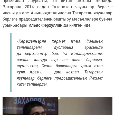
премиялар лауреаты, 16 китап авторы Зинаида
Захарова 2014 елдан Татарстан язучылар берлеге
члены да әле. Аның иҗат кичәсенә Татарстан язучылар
берлеге председателенең оештыру мәсьәләләре буенча
урынбасары
Ильяс Фәрхуллин
да килгән иде.
«Керәшеннәрне хөрмәт итәм. Үземнең
танышларым, дусларым арасында
да керәшеннәр бар. Үз йолаларыгызны,
саклап калуда зур эш алып барасыз,
шунлыктан, Сезне башкаларга үрнәк итеп
куяр идем», — дип котлап, Татарстан
язучылар берлеге председателенең Рәхмәт
хаты тапшырды.