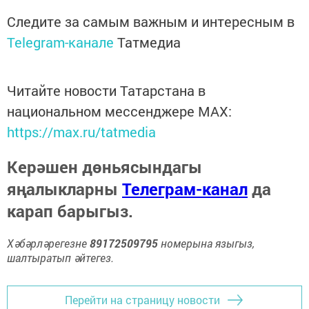
Следите за самым важным и интересным в
Telegram-канале
Татмедиа
Читайте новости Татарстана в
национальном мессенджере MАХ:
https://max.ru/tatmedia
Керәшен дөньясындагы
яңалыкларны
Телеграм-канал
да
карап барыгыз.
Хәбәрләрегезне
89172509795
номерына языгыз,
шалтыратып әйтегез.
Перейти на страницу новости