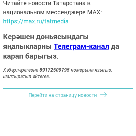
Читайте новости Татарстана в
национальном мессенджере MАХ:
https://max.ru/tatmedia
Керәшен дөньясындагы
яңалыкларны
Телеграм-канал
да
карап барыгыз.
Хәбәрләрегезне
89172509795
номерына языгыз,
шалтыратып әйтегез.
Перейти на страницу новости