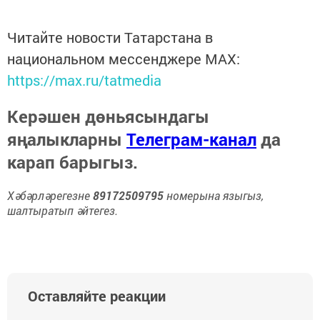
Читайте новости Татарстана в
национальном мессенджере MАХ:
https://max.ru/tatmedia
Керәшен дөньясындагы
яңалыкларны
Телеграм-канал
да
карап барыгыз.
Хәбәрләрегезне
89172509795
номерына языгыз,
шалтыратып әйтегез.
Оставляйте реакции