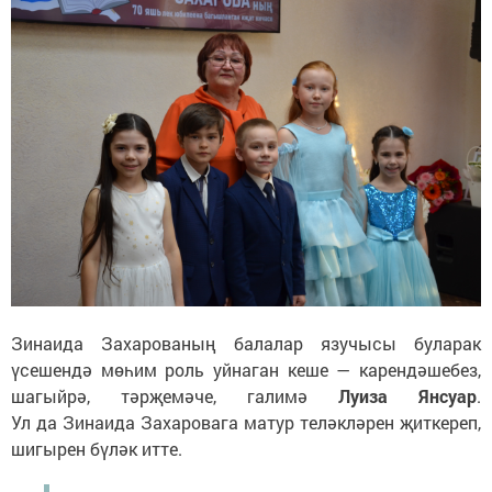
Зинаида Захарованың балалар язучысы буларак
үсешендә мөһим роль уйнаган кеше — карендәшебез,
шагыйрә, тәрҗемәче, галимә
Луиза Янсуар
.
Ул да Зинаида Захаровага матур теләкләрен җиткереп,
шигырен бүләк итте.