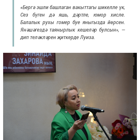
«Бергә эшли башлаган вакыттагы шикелле үк,
Сез бүген дә яшь, дәртле, юмор хисле.
Балалык рухы гомер буе яныгызда йөрсен.
Янәшәгездә таянырлык кешеләр булсын», —
дип теләкләрен җиткерде Луиза.