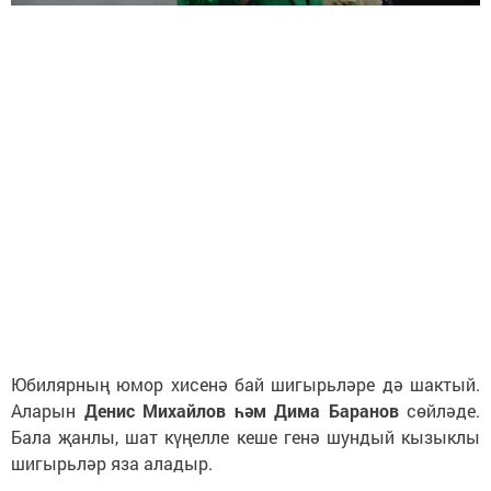
Юбилярның юмор хисенә бай шигырьләре дә шактый.
Аларын
Денис Михайлов һәм Дима Баранов
сөйләде.
Бала җанлы, шат күңелле кеше генә шундый кызыклы
шигырьләр яза аладыр.