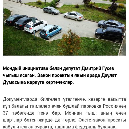
Мондый инициатива белән депутат Дмитрий Гусев
чыгыш ясаган. Закон проектын якын арада Дәүләт
Думасына карауга кертәчәкләр.
Документларда билгеләп үтелгәнчә, хәзерге вакытта
күп балалы гаиләләр өчен бушлай парковка Россиянең
37 төбәгендә генә бар. Моннан тыш, аның өчен
шартлар бөтен җирдә дә төрле. Әлеге закон проекты
кабул ителгән очракта, ташлама федераль булачак.