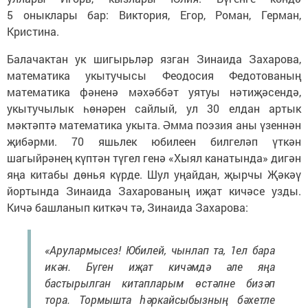
5 оныклары бар: Виктория, Егор, Роман, Герман,
Кристина.
Балачактан ук шигырьләр язган Зинаида Захарова,
математика укытучысы Феодосия Федотованың
математика фәненә мәхәббәт уятуы нәтиҗәсендә,
укытучылык һөнәрен сайлый, ул 30 елдан артык
мәктәптә математика укыта. Әмма поэзия аны үзеннән
җибәрми. 70 яшьлек юбилеен билгеләп үткән
шагыйрәнең күптән түгел генә «Хыял канатында» дигән
яңа китабы дөнья күрде. Шул уңайдан, җырчы Җәкәү
йортында Зинаида Захарованың иҗат кичәсе узды.
Кичә башланып киткәч тә, Зинаида Захарова:
«Арулармысез! Юбилей, чынлап та, 1ел бара
икән. Бүген иҗат кичәмдә әле яңа
бастырылган китапларым өстәлне бизәп
тора. Тормышта һәркайсыбызның бәхетле