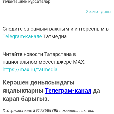
теләктәшлек күрсәтәләр.
Хезмәт даны
Следите за самым важным и интересным в
Telegram-канале
Татмедиа
Читайте новости Татарстана в
национальном мессенджере MАХ:
https://max.ru/tatmedia
Керәшен дөньясындагы
яңалыкларны
Телеграм-канал
да
карап барыгыз.
Хәбәрләрегезне
89172509795
номерына языгыз,