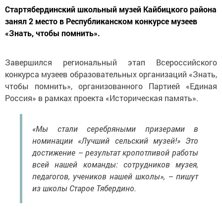
Стартябердинский школьный музей Кайбицкого района
занял 2 место в Республиканском конкурсе музеев
«Знать, чтобы помнить».
Завершился региональный этап Всероссийского
конкурса музеев образовательных организаций «Знать,
чтобы помнить», организованного Партией «Единая
Россия» в рамках проекта «Историческая память».
«Мы стали серебряными призерами в
номинации «Лучший сельский музей!» Это
достижение – результат кропотливой работы
всей нашей команды: сотрудников музея,
педагогов, учеников нашей школы», – пишут
из школы Старое Тябердино.