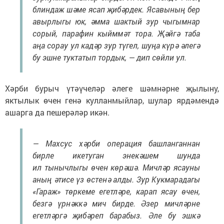
блиндаж шәме ясап җибәрдек. Ясавының бер
авырлыгы юк, әмма шактый зур чыгымнар
сорый, парафин кыйммәт тора. Җәйгә таба
аңа сорау ул кадәр зур түгел, шуңа күрә әлегә
бу эшне туктатып тордык, — дип сөйли ул.
Хәрби бурыч үтәүчеләр әлеге шәмнәрне җылыну,
яктылык өчен генә кулланмыйлар, шулар ярдәмендә
ашарга да пешерәләр икән.
— Махсус хәрби операция башланганнан
бирле икетуган энекәшем шунда
ил тынычлыгы өчен көрәшә. Мичләр ясауны
аның әтисе үз өстенә алды. Зур Кукмарадагы
«Гараж» төркеме егетләре, карап ясау өчен,
безгә үрнәккә мич бирде. Әзер мичләрне
егетләргә җибәреп барабыз. Әле бу эшкә