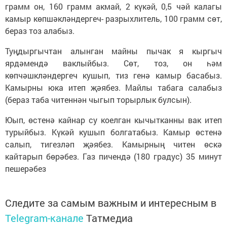
грамм он, 160 грамм акмай, 2 күкәй, 0,5 чәй калагы
камыр көпшәкләндергеч- разрыхлитель, 100 грамм сөт,
бераз тоз алабыз.
Туңдыргычтан алынган майны пычак я кыргыч
ярдәмендә ваклыйбыз. Сөт, тоз, он һәм
көпчәшкләндергеч кушып, тиз генә камыр басабыз.
Камырны юка итеп җәябез. Майлы табага салабыз
(бераз таба читеннән чыгып торырлык булсын).
Юып, өстенә кайнар су коелган кычытканны вак итеп
турыйбыз. Күкәй кушып болгатабыз. Камыр өстенә
салып, тигезләп җәябез. Камырның читен өскә
кайтарып бөрәбез. Газ пичендә (180 градус) 35 минут
пешерәбез
Следите за самым важным и интересным в
Telegram-канале
Татмедиа