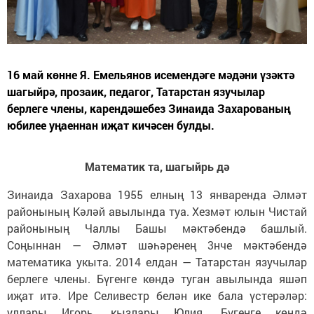
16 май көнне Я. Емельянов исемендәге мәдәни үзәктә
шагыйрә, прозаик, педагог, Татарстан язучылар
берлеге члены, карендәшебез Зинаида Захарованың
юбилее уңаеннан иҗат кичәсен булды.
Математик та, шагыйрь дә
Зинаида Захарова 1955 елның 13 январенда Әлмәт
районының Кәләй авылында туа. Хезмәт юлын Чистай
районының Чаллы Башы мәктәбендә башлый.
Соңыннан — Әлмәт шәһәренең 3нче мәктәбендә
математика укыта. 2014 елдан — Татарстан язучылар
берлеге члены. Бүгенге көндә туган авылында яшәп
иҗат итә. Ире Селивестр белән ике бала үстерәләр:
уллары Игорь, кызлары Юлия. Бүгенге көндә