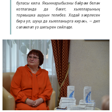
буласы килә. Якыннарыбызны бәйрәм белән
котлаганда да бәхет, хыялларының
тормышка ашуын телибез. Ходай хәерлесен
бирә ул, шуңа да хыялланырга кирәк», — дип
сәләмләп үз шигырен сөйләде.