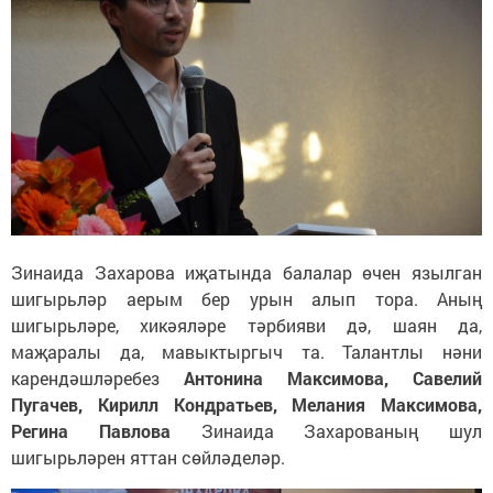
Зинаида Захарова иҗатында балалар өчен язылган
шигырьләр аерым бер урын алып тора. Аның
шигырьләре, хикәяләре тәрбияви дә, шаян да,
маҗаралы да, мавыктыргыч та. Талантлы нәни
карендәшләребез
Антонина Максимова, Савелий
Пугачев, Кирилл Кондратьев, Мелания Максимова,
Регина Павлова
Зинаида Захарованың шул
шигырьләрен яттан сөйләделәр.