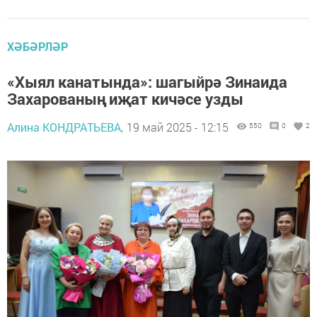
ХӘБӘРЛӘР
«Хыял канатында»: шагыйрә Зинаида
Захарованың иҗат кичәсе узды
Алина КОНДРАТЬЕВА,
19 май 2025 - 12:15
550
0
2