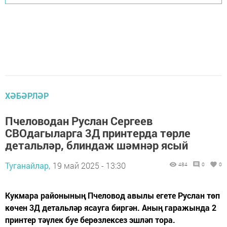
ХӘБӘРЛӘР
Пчеловодан Руслан Сергеев
СВОдагыларга 3Д принтерда төрле
детальләр, блиндаж шәмнәр ясый
Туганайлар,
19 май 2025 - 13:30
484
0
0
Кукмара районының Пчеловод авылы егете Руслан төп
көчен 3Д детальләр ясауга биргән. Аның гаражында 2
принтер тәүлек буе берөзлексез эшләп тора.