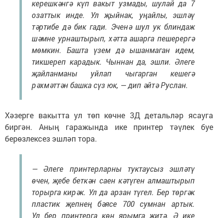
керешкәнгә күп вакыт узмады, шулай да 7
озаттык инде. Ул җыйнак, уңайлы, эшләү
тәртибе дә бик гади. Эченә шул ук блиндаж
шәмне урнаштырып, хәтта ашарга пешерергә
мөмкин. Башта үзем дә ышанмаган идем,
тикшереп карадык. Чыннан да, эшли. Әлеге
җайланманы уйлап чыгарган кешегә
рәхмәттән башка сүз юк, — дип әйтә Руслан.
Хәзерге вакытта ул төп көчне 3Д детальләр ясауга
биргән. Аның гаражында ике принтер тәүлек буе
берөзлексез эшләп тора.
— Әлеге принтерларны туктаусыз эшләтү
өчен, җебе беткән саен кәтүген алмаштырып
торырга кирәк. Ул да арзан түгел. Бер төргәк
пластик җепнең бәясе 700 сумнан артык.
Ул бер принтерга көн ярымга җитә. Ә ике