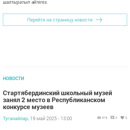
шалтыратып әйтегез.
Перейти на страницу новости
НОВОСТИ
Стартябердинский школьный музей
занял 2 место в Республиканском
конкурсе музеев
Туганайлар,
19 май 2025 - 13:00
516
0
0