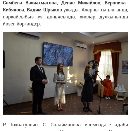
Сөмбелә Вәлиәхмәтова, Денис Михайлов, Вероника
Кибякова, Вадим Шрыков
укыды. Аларны тыңлаганда,
һәркайсыбыз үз дөньясында, хисләр дулкынында
йөзеп йөргәндер.
Р. Төхвәтуллин, С. Сөләйманова исемендәге әдәби