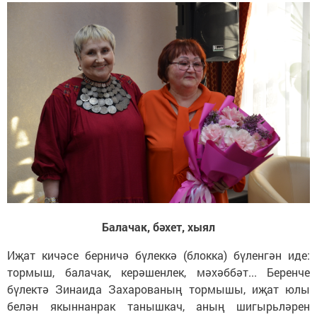
Балачак, бәхет, хыял
Иҗат кичәсе берничә бүлеккә (блокка) бүленгән иде:
тормыш, балачак, керәшенлек, мәхәббәт... Беренче
бүлектә Зинаида Захарованың тормышы, иҗат юлы
белән якыннанрак танышкач, аның шигырьләрен