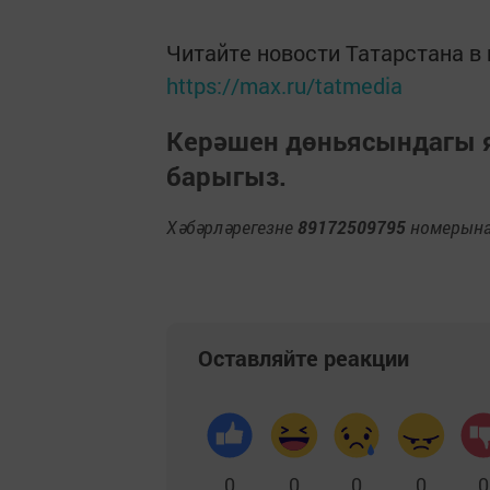
Читайте новости Татарстана 
https://max.ru/tatmedia
Керәшен дөньясындагы
барыгыз.
Хәбәрләрегезне
89172509795
номерына 
Оставляйте реакции
0
0
0
0
0