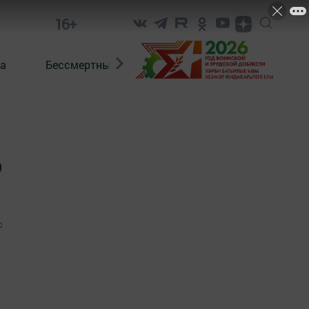
16+
а
Бессмертный полк. Кряшены
о
0