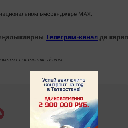
в национальном мессенджере MАХ:
 яңалыкларны
Телеграм-канал
да кара
языгыз, шалтыратып әйтегез.