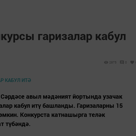
нкурсы гаризалар кабул
2875
0
 Сәрдәсе авыл мәдәният йортында узачак
алар кабул итү башланды. Гаризаларны 15
мөмкин. Конкурста катнашырга теләк
т түбәндә.