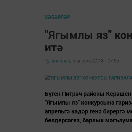
ХӘБӘРЛӘР
"Ягымлы яз" ко
итә
Туганайлар,
5 апрель 2018 - 07:55
Бүген Питрәч районы Керәшен
"Ягымлы яз" конкурсына гариз
апрельгә кадәр генә бирергә 
белдерсәгез, барлык мәгълүма