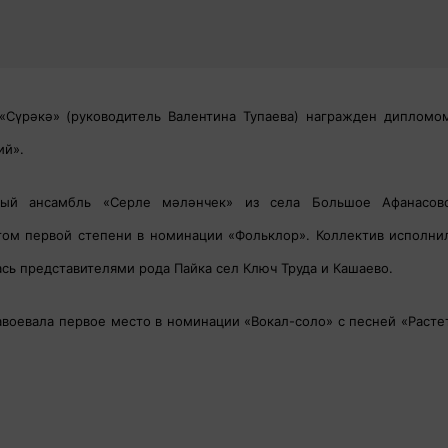
Сүрәкә» (руководитель Валентина Тупаева) награжден дипломо
ий».
ый ансамбль «Серле мәләнчек» из села Большое Афанасов
атом первой степени в номинации «Фольклор». Коллектив исполни
ась представителями рода Пайка сел Ключ Труда и Кашаево.
авоевала первое место в номинации «Вокал-соло» с песней «Расте