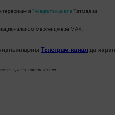
интересным в
Telegram-канале
Татмедиа
в национальном мессенджере MАХ:
 яңалыкларны
Телеграм-канал
да кара
языгыз, шалтыратып әйтегез.