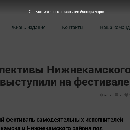
6
Автоматическое закрытие баннера через
Жизнь издания
Контакты
Наша команд
ллективы Нижнекамског
 выступили на фестивале
2718
0
й фестиваль самодеятельных исполнителей
екамска и Нижнекамского района под