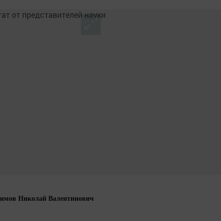
имов Николай Валентинович