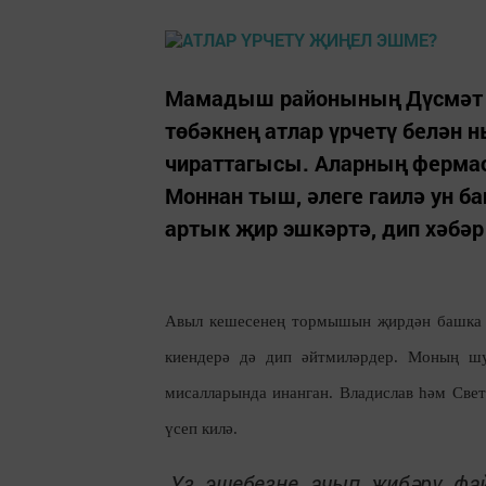
Мамадыш районының Дүсмәт а
төбәкнең атлар үрчетү белән
чираттагысы. Аларның ферма
Моннан тыш, әлеге гаилә ун ба
артык җир эшкәртә, дип хәбәр 
Авыл кешесенең тормышын җирдән башка к
киендерә дә дип әйтмиләрдер. Моның шу
мисалларында инанган. Владислав һәм Све
үсеп килә.
Үз эшебезне ачып җибәрү файд
-