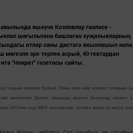
вылында яшәүче Козловлар гаиләсе -
 ныклап шөгыльләнә башлаган хуҗалыкларның
сындагы атлар саны дистәгә якынлашып килә
ш мөгезле эре терлек асрый, 40 гектардан
итә "Нократ" газетасы сайты.
үз алдына китереп булмый. Юкка гына җир кешене туендыра да
лай икәнлегенә Дүсмәт авылында яшәүче Козловлар гаиләсе ү
тлана 2013нче елда КФХ оештыралар. Бүгенге көндә ул матур гын
ага булды, әлбәттә. Сөт сатабыз, ит сатабыз