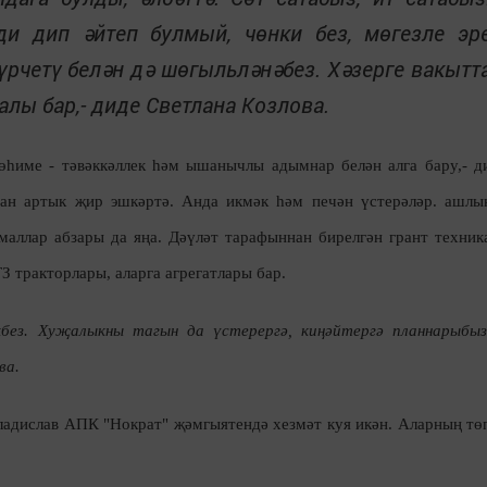
и дип әйтеп булмый, чөнки без, мөгезле эр
үрчетү белән дә шөгыльләнәбез. Хәзерге вакытт
алы бар,- диде Светлана Козлова.
һиме - тәвәккәллек һәм ышанычлы адымнар белән алга бару,- д
дан артык җир эшкәртә. Анда икмәк һәм печән үстерәләр. ашлы
 маллар абзары да яңа. Дәүләт тарафыннан бирелгән грант техник
З тракторлары, аларга агрегатлары бар.
кбез. Хуҗалыкны тагын да үстерергә, киңәйтергә планнарыбыз
ва.
ладислав АПК "Нократ" җәмгыятендә хезмәт куя икән. Аларның тө