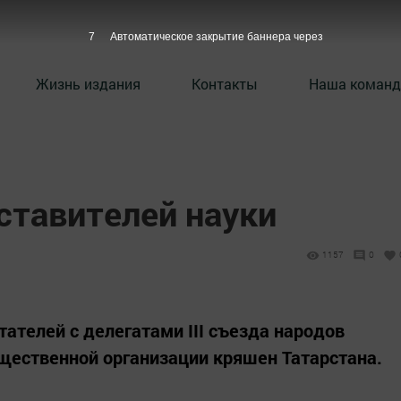
6
Автоматическое закрытие баннера через
Жизнь издания
Контакты
Наша команд
ставителей науки
1157
0
телей с делегатами III съезда народов
щественной организации кряшен Татарстана.