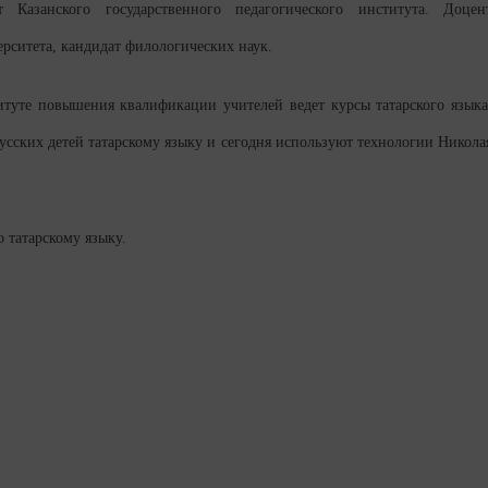
т Казанского государственного педагогического института. Доцен
рситета, кандидат филологических наук.
туте повышения квалификации учителей ведет курсы татарского языка
усских детей татарскому языку и сегодня используют технологии Никола
 татарскому языку.