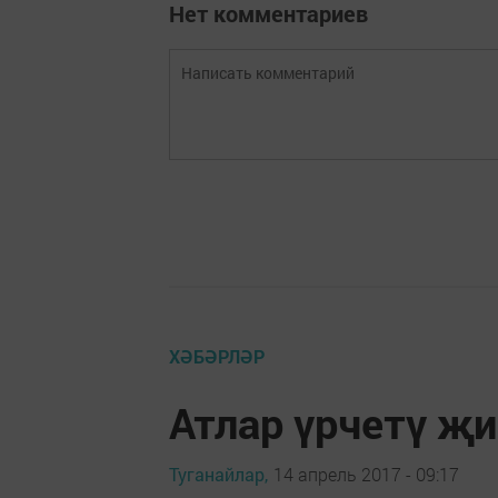
Нет комментариев
ХӘБӘРЛӘР
Атлар үрчетү җ
Туганайлар,
14 апрель 2017 - 09:17