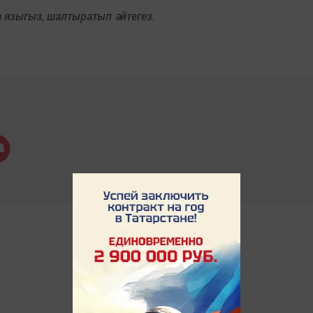
языгыз, шалтыратып әйтегез.