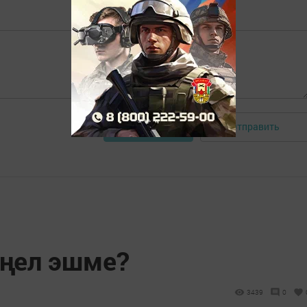
Отправить
Авторизоваться
иңел эшме?
3439
0