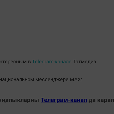
интересным в
Telegram-канале
Татмедиа
в национальном мессенджере MАХ:
 яңалыкларны
Телеграм-канал
да кара