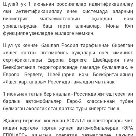
Шулай ук 1 июньнән россиялеләр идентификацияләү
яки аутентификацияләү өчен системада аларның
биометрик мәгълүматларын җыюдан һәм
урнаштырудан баш тарта алачаклар. Моны Күп
функцияле үзәкләрдә эшләргә мөмкин.
Шул ук көннән башлап Россия тарафыннан бирелгән
«Яшел карта» автомобиль хуҗалары өчен иминият
сертификатлары Европа Берлеге, Швейцария һәм
Бөекбритания территориясендә гамәлдә булмаячак, ә
Европа Берлеге, Швейцария һәм Бөекбританиянең
«Яшел карталары» Россиядә гамәлдән чыгачак.
1 июньнән тагын бер яңалык - Россиядә җитештерелгән
барлык автомобильләр Евро-2 классыннан түбән
булмаган экологик стандартка туры килергә тиеш.
Җәйнең беренче көненнән ЮХИДИ инспекторлары чит
илдән кертелә торган җиңел автомобильләрдә «ЭРА
ГЛОНАСС» ашыгыч оператив хезмәтләрен чакыру