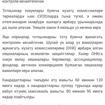
контроле көчәйтеләчәк
Тоткыннар хокуклары буенча күзәтү комиссияләре
төрмәләрдә һәм СИЗОларда гына түгел, ә хөкем
ителгәннәрне мәҗбүри эшләргә җибәрү урыннарында
да эшли алачак. Тиешле закон 4 июньдә үз көченә керә.
Яңа нормалар тоткыннарны тоту буенча җәмәгать
контролен көчәйтәчәк. Шулай ук алар үз вәкилләрен
җәмәгать күзәтү комиссияләренә (ОНК) җибәрә алган
оешмаларның исемлеген киңәйттеләр. Хәзер ОНКга
хокук яклау оешмалары, берлекләр, ассоциацияләр,
фондлар, автоном коммерцияле булмаган оешмалар
вәкилләре керә алачак.
Кандидатларны тәкъдим итү вакыты 60 көннән 120
көнгә кадәр, ә кандидатларны хуплау турында карар
кабул итүнең максималь вакыты 80 көннән 95 көнгә
кадәр озайтылды.