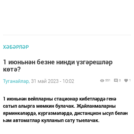
ХӘБӘРЛӘР
1 июньнән безне нинди үзгәрешләр
көтә?
Туганайлар,
31 май 2023 - 10:02
551
0
1
1 июньнән вейпларны стационар кибетләрдә генә
сатып алырга мөмкин булачак. Җайланмаларны
ярминкәләрдә, күргәзмәләрдә, дистанцион ысул белән
һәм автоматлар кулланып сату тыелачак.