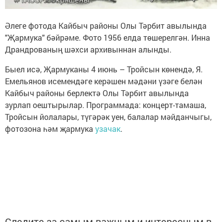
Әлеге фотода Кайбыч районы Олы Тәрбит авылында
"Җармука" бәйрәме. Фото 1956 елда төшерелгән. Инна
Драндрованың шәхси архивыннан алынды.
Быел исә, Җармуканы 4 июнь – Тройсын көнендә, Я.
Емельянов исемендәге керәшен мәдәни үзәге белән
Кайбыч районы берлектә Олы Тәрбит авылында
зурлап оештырылар. Программада: концерт-тамаша,
Тройсын йолалары, түгәрәк уен, балалар мәйданчыгы,
фотозона һәм җармука
узачак
.
Следите за самым важным и интересным в