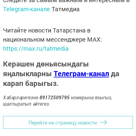
Telegram-канале
Татмедиа
Читайте новости Татарстана в
национальном мессенджере MАХ:
https://max.ru/tatmedia
Керәшен дөньясындагы
яңалыкларны
Телеграм-канал
да
карап барыгыз.
Хәбәрләрегезне
89172509795
номерына языгыз,
шалтыратып әйтегез.
Перейти на страницу новости