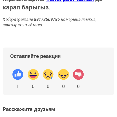
карап барыгыз.
Хәбәрләрегезне
89172509795
номерына языгыз,
шалтыратып әйтегез.
Оставляйте реакции
1
0
0
0
0
Расскажите друзьям