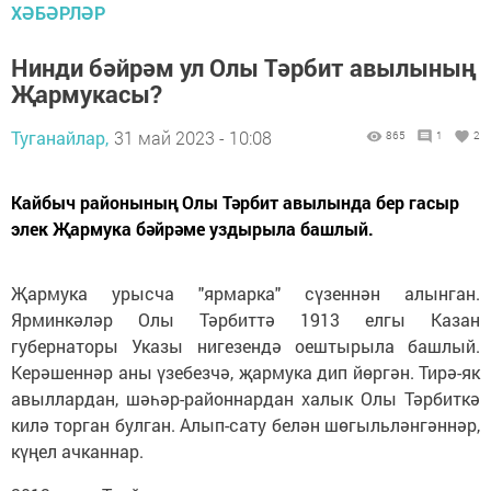
ХӘБӘРЛӘР
Нинди бәйрәм ул Олы Тәрбит авылының
Җармукасы?
Туганайлар,
31 май 2023 - 10:08
865
1
2
Кайбыч районының Олы Тәрбит авылында бер гасыр
элек Җармука бәйрәме уздырыла башлый.
Җармука урысча "ярмарка" сүзеннән алынган.
Ярминкәләр Олы Тәрбиттә 1913 елгы Казан
губернаторы Указы нигезендә оештырыла башлый.
Керәшеннәр аны үзебезчә, җармука дип йөргән. Тирә-як
авыллардан, шәһәр-районнардан халык Олы Тәрбиткә
килә торган булган. Алып-сату белән шөгыльләнгәннәр,
күңел ачканнар.