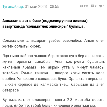
Туганайлар,
31 май 2023 - 08:55
691
0
1
Ашказаны асты бизе (поджеледучная железа)
авыртканда “сәламәтлек эликсиры” булыша.
Сәламәтлек эликсирын үзебез әзерлибез. Аның өчен
җитен орлыгы кирәк.
Яңа гына кайнап чыккан бер стакан суга бер аш калагы
җитен орлыгы салабыз. Аны кәстрүлгә бушатып,
какпачын ябабыз һәм акрын утта 5 минут чамасы
тотабыз. Суына төшкәч – ашарга ярты сәгать кала
эчәбез. Ул кесәлгә охшашрак була. Орлыктан аерылып
чыккан көрпәсе дә калмаска тиеш, барысын да эчеп
бетерәсе.
Бу сәламәтлек эликсирын көнгә 2-3 мәртәбә эчәргә
ярый. Әлбәттә, табиб белән киңәшергә онытмагыз.