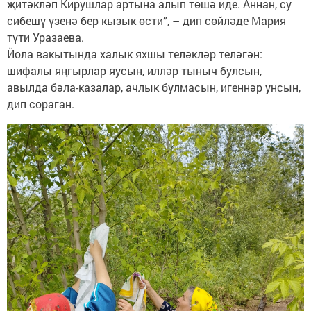
җитәкләп Кирушлар артына алып төшә иде. Аннан, су
сибешү үзенә бер кызык өсти”, – дип сөйләде Мария
түти Уразаева.
Йола вакытында халык яхшы теләкләр теләгән:
шифалы яңгырлар яусын, илләр тыныч булсын,
авылда бәла-казалар, ачлык булмасын, игеннәр унсын,
дип сораган.