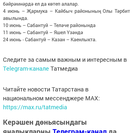
бәйрәмнәрдә ел да көтеп алалар.
4 июнь – Җармука – Кайбыч районының Олы Тәрбит
авылында.
10 июнь – Сабантуй – Теләче районында
11 июнь – Сабантуй – Яшел Үзәндә
24 июнь - Сабантуй – Казан – Каенлыкта.
Следите за самым важным и интересным в
Telegram-канале
Татмедиа
Читайте новости Татарстана в
национальном мессенджере MАХ:
https://max.ru/tatmedia
Керәшен дөньясындагы
яңалыкларны
Телеграм-канал
да