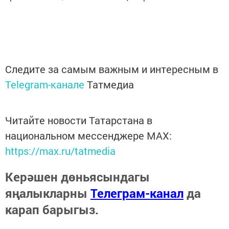
Следите за самым важным и интересным в
Telegram-канале
Татмедиа
Читайте новости Татарстана в
национальном мессенджере MАХ:
https://max.ru/tatmedia
Керәшен дөньясындагы
яңалыкларны
Телеграм-канал
да
карап барыгыз.