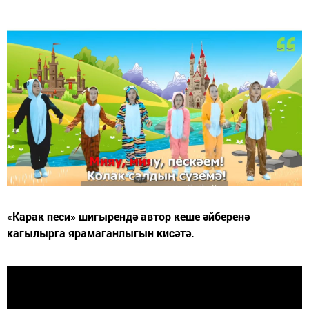
«Карак песи» шигырендә автор кеше әйберенә
кагылырга ярамаганлыгын кисәтә.