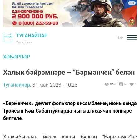
ТУГАНАЙЛАР
16+
Татарстан
ХӘБӘРЛӘР
Халык бәйрәмнәре – “Бәрмәнчек” белән
Туганайлар,
31 май 2023 - 10:23
663
0
1
«Бәрмәнчек» дәүләт фольклор ансамбленең июнь аенда
Тройсын Һәм Сабантуйларда чыгыш ясаячак көннәре
билгеле.
Халкыбызның йөзек кашы булган "Бәрмәнчек"не