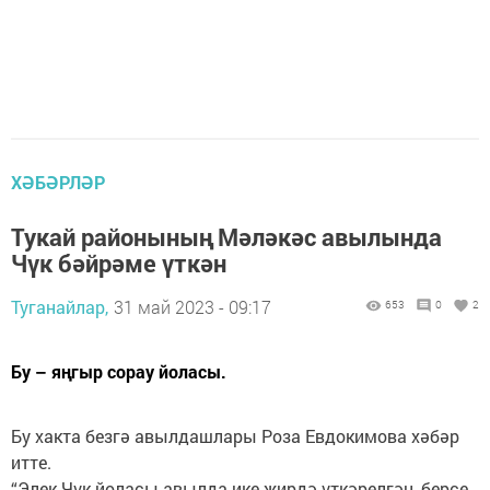
ХӘБӘРЛӘР
Тукай районының Мәләкәс авылында
Чүк бәйрәме үткән
Туганайлар,
31 май 2023 - 09:17
653
0
2
Бу – яңгыр сорау йоласы.
Бу хакта безгә авылдашлары Роза Евдокимова хәбәр
итте.
“Элек Чүк йоласы авылда ике җирдә үткәрелгән, берсе