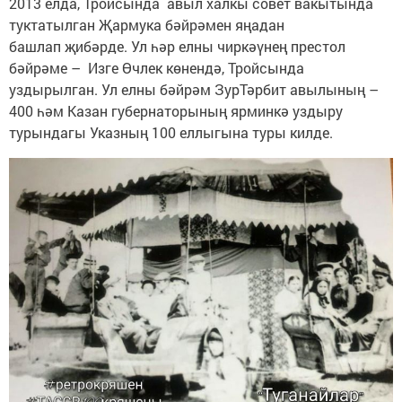
2013 елда, Тройсында авыл халкы совет вакытында
туктатылган Җармука бәйрәмен яңадан
башлап җибәрде. Ул һәр елны чиркәүнең престол
бәйрәме – Изге Өчлек көнендә, Тройсында
уздырылган. Ул елны бәйрәм ЗурТәрбит авылының –
400 һәм Казан губернаторының ярминкә уздыру
турындагы Указның 100 еллыгына туры килде.