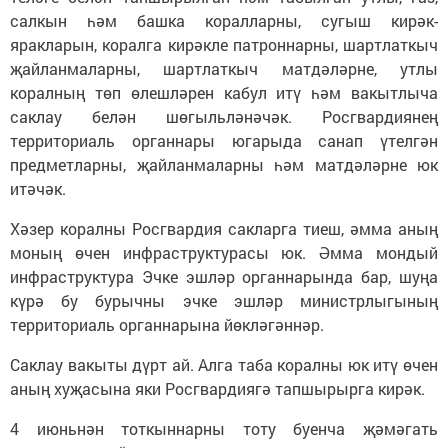
салкын һәм башка коралларны, сугыш кирәк-
яракларын, коралга кирәкле патроннарны, шартлаткыч
җайланмаларны, шартлаткыч матдәләрне, утлы
коралның төп өлешләрен кабул итү һәм вакытлыча
саклау белән шөгыльләнәчәк. Росгвардиянең
территориаль органнары югарыда санап үтелгән
предметларны, җайланмаларны һәм матдәләрне юк
итәчәк.
Хәзер коралны Росгвардия сакларга тиеш, әмма аның
моның өчен инфраструктурасы юк. Әмма мондый
инфраструктура Эчке эшләр органнарында бар, шуңа
күрә бу бурычны эчке эшләр министрлыгының
территориаль органнарына йөкләгәннәр.
Саклау вакыты дүрт ай. Алга таба коралны юк итү өчен
аның хуҗасына яки Росгвардиягә тапшырырга кирәк.
4 июньнән тоткыннарны тоту буенча җәмәгать