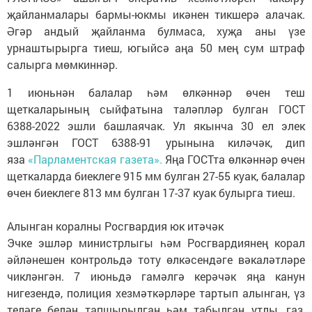
җайланмалары бармы-юкмы икәнен тикшерә алачак.
Әгәр андый җайланма булмаса, хуҗа аны үзе
урнаштырырга тиеш, югыйсә аңа 50 мең сум штраф
салырга мөмкиннәр.
1 июньнән балалар һәм өлкәннәр өчен теш
щеткаларының сыйфатына таләпләр булган ГОСТ
6388-2022 эшли башлаячак. Ул якынча 30 ел элек
эшләнгән ГОСТ 6388-91 урынына киләчәк, дип
яза
«Парламентская газета».
Яңа ГОСТта өлкәннәр өчен
щеткаларда биеклеге 915 мм булган 27-55 куак, балалар
өчен биеклеге 813 мм булган 17-37 куак булырга тиеш.
Алынган коралны Росгвардия юк итәчәк
Эчке эшләр министрлыгы һәм Росгвардиянең корал
әйләнешен контрольдә тоту өлкәсендәге вәкаләтләре
чикләнгән. 7 июньдә гамәлгә керәчәк яңа канун
нигезендә, полиция хезмәткәрләре тартып алынган, үз
теләге белән тапшырылган һәм табылган утлы, газ,