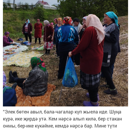
“Элек бөтен авыл, бала-чагалар күп жыела иде. Шуңа
күрә, ике җирдә утә. Кем нәрсә алып килә, бер стакан
онмы, бер-ике күкәйме, кемдә нәрсә бар. Мине түти