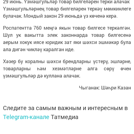
29 июнь. Үзмәшгульләр товар билгеләрен терки алачак
Үзмәшгульләрнең товар билгеләрен теркәү мөмкинлеге
булачак. Мондый закон 29 июньдә үз көченә керә.
Роспатентта 760 меңгә якын товар билгесе теркәлгән.
Шул ук вакытта элек законнарда товар билгесенә
аерым хокук иясе юридик зат яки шәхси эшмәкәр була
ала дигән чикләү каралган иде.
Хәзер бу коралны шәхси брендларны үстерү, эшләрне,
товарларны һәм хезмәтләрне алга сөрү өчен
үзмәшгульләр дә куллана алачак.
Чыганак: Шәһри Казан
Следите за самым важным и интересным в
Telegram-канале
Татмедиа