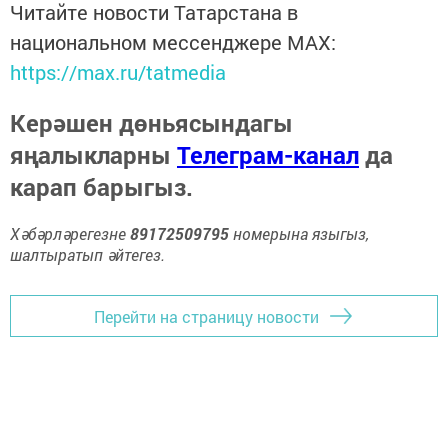
Читайте новости Татарстана в
национальном мессенджере MАХ:
https://max.ru/tatmedia
Керәшен дөньясындагы
яңалыкларны
Телеграм-канал
да
карап барыгыз.
Хәбәрләрегезне
89172509795
номерына языгыз,
шалтыратып әйтегез.
Перейти на страницу новости