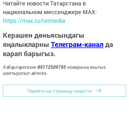
Читайте новости Татарстана в
национальном мессенджере MАХ:
https://max.ru/tatmedia
Керәшен дөньясындагы
яңалыкларны
Телеграм-канал
да
карап барыгыз.
Хәбәрләрегезне
89172509795
номерына языгыз,
шалтыратып әйтегез.
Перейти на страницу новости