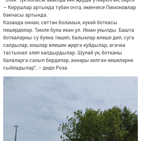
– Кирушлар артында түбән очта, икенчесе Пимоновлар
бакчасы артында.
Казанда оннан, сөттән боламык, күкәй боткасы
пешерделәр. Тәмле була икән ул. Иман укылды. Башта
боткаларны су буена төшеп, балыклар өлеше дип, суга
салдылар, кошлар өлешен җиргә куйдылар, агачка
тастымал элеп калдырдылар. Шулай ук, ботканы
балаларга салып бирделәр, аннары килгән кешеләрне
сыйладылар", – диде Роза.