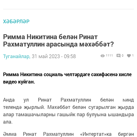
ХӘБӘРЛӘР
Римма Никитина белән Ринат
Рахматуллин арасында мәхәббәт?
Туганайлар,
31 май 2023 - 09:58
1111
0
1
Римма Никитина социаль челтәрдәге сәхифәсенә хисле
видео куйган.
Анда ул Ринат Рахматуллин белән һинд
телендә җырлый. Мәхәббәт белән сугарылган җырда
алар тамашачыларны гашыйк пар булуына ышандыра
ала.
Әмма Ринат Рахматуллин «Интертат»ка биргән