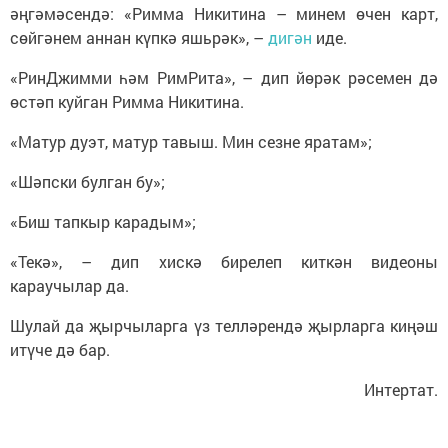
әңгәмәсендә: «Римма Никитина – минем өчен карт,
сөйгәнем аннан күпкә яшьрәк», –
дигән
иде.
«РинДжимми һәм РимРита», – дип йөрәк рәсемен дә
өстәп куйган Римма Никитина.
«Матур дуэт, матур тавыш. Мин сезне яратам»;
«Шәпски булган бу»;
«Биш тапкыр карадым»;
«Текә», – дип хискә бирелеп киткән видеоны
караучылар да.
Шулай да җырчыларга үз телләрендә җырларга киңәш
итүче дә бар.
Интертат.