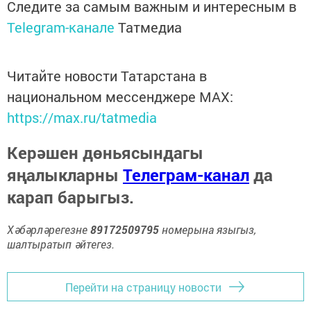
Следите за самым важным и интересным в
Telegram-канале
Татмедиа
Читайте новости Татарстана в
национальном мессенджере MАХ:
https://max.ru/tatmedia
Керәшен дөньясындагы
яңалыкларны
Телеграм-канал
да
карап барыгыз.
Хәбәрләрегезне
89172509795
номерына языгыз,
шалтыратып әйтегез.
Перейти на страницу новости