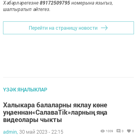
Хәбәрләрегезне
89172509795
номерына языгыз,
шалтыратып әйтегез.
Перейти на страницу новости
ҮЗӘК ЯҢАЛЫКЛАР
Халыкара балаларны яклау көне
уңаеннан«СалаваTik»ларның яңа
видеолары чыкты
admin,
30 май 2023 - 22:15
1009
0
0