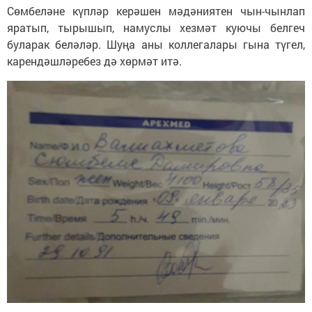
Сөмбеләне күпләр керәшен мәдәниятен чын-чынлап
яратып, тырышып, намуслы хезмәт куючы белгеч
буларак беләләр. Шуңа аны коллегалары гына түгел,
карендәшләребез дә хөрмәт итә.