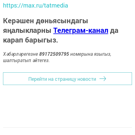
https://max.ru/tatmedia
Керәшен дөньясындагы
яңалыкларны
Телеграм-канал
да
карап барыгыз.
Хәбәрләрегезне
89172509795
номерына языгыз,
шалтыратып әйтегез.
Перейти на страницу новости