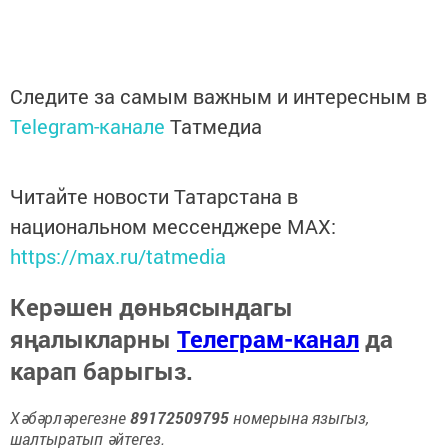
Следите за самым важным и интересным в
Telegram-канале
Татмедиа
Читайте новости Татарстана в
национальном мессенджере MАХ:
https://max.ru/tatmedia
Керәшен дөньясындагы
яңалыкларны
Телеграм-канал
да
карап барыгыз.
Хәбәрләрегезне
89172509795
номерына языгыз,
шалтыратып әйтегез.