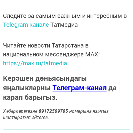
Следите за самым важным и интересным в
Telegram-канале
Татмедиа
Читайте новости Татарстана в
национальном мессенджере MАХ:
https://max.ru/tatmedia
Керәшен дөньясындагы
яңалыкларны
Телеграм-канал
да
карап барыгыз.
Хәбәрләрегезне
89172509795
номерына языгыз,
шалтыратып әйтегез.