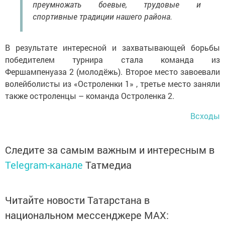
преумножать боевые, трудовые и
спортивные традиции нашего района.
В результате интересной и захватывающей борьбы
победителем турнира стала команда из
Фершампенуаза 2 (молодёжь). Второе место завоевали
волейболисты из «Остроленки 1» , третье место заняли
также остроленцы – команда Остроленка 2.
Всходы
Следите за самым важным и интересным в
Telegram-канале
Татмедиа
Читайте новости Татарстана в
национальном мессенджере MАХ: