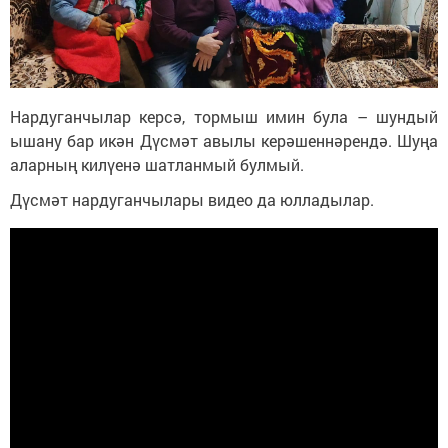
Нардуганчылар керсә, тормыш имин була – шундый
ышану бар икән Дүсмәт авылы керәшеннәрендә. Шуңа
аларның килүенә шатланмый булмый.
Дүсмәт нардуганчылары видео да юлладылар.