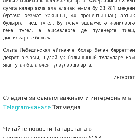
айлык минималь пособие дә арта. Хәзер әниләр 8 630
сумга кадәр акча ала алачак, әмма бу 33 281 меңнән
(уртача хезмәт хакының 40 процентыннан) артык
булырга тиеш түгел. Бу түләү эшләүче әти-әниләргә
генә түгел, ә эшсезләргә дә түләнергә тиеш,
дип искәртте белгеч.
Ольга Лебединская әйткәнчә, болар белән беррәттән
декрет акчасы, шулай ук больничный түләүләре һәм
яңа туган бала өчен түләүләр дә арта.
Интертат
Следите за самым важным и интересным в
Telegram-канале
Татмедиа
Читайте новости Татарстана в
национальном мессенджере MАХ: