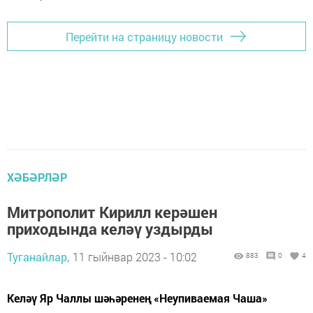
Перейти на страницу новости
ХӘБӘРЛӘР
Митрополит Кирилл керәшен
приходында келәү уздырды
Туганайлар,
11 гыйнвар 2023 - 10:02
883
0
4
Келәү Яр Чаллы шәһәренең «Неупиваемая Чаша»