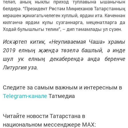
теләп, аның ныклы приход туплавына ышанычын
белдерә. “Президент Рөстәм Миңнеханов Татарстанның
керәшен җәмәгатьчелеген хуплый, ярдәм итә. Көченнән
килгәнчә ярдәм кулы сузганнарга, меценатларга да
Ходай булышлыгы телим”, – дип тәмамлады ул сүзен.
Искәртеп китик, «Неупиваемая Чаша» храмы
2019 елның җәендә төзелә башлый, ә инде
шул ук елның декаберендә анда беренче
Литургия уза.
Следите за самым важным и интересным в
Telegram-канале
Татмедиа
Читайте новости Татарстана в
национальном мессенджере MАХ: