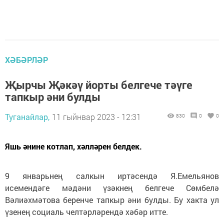
ХӘБӘРЛӘР
Җырчы Җәкәү йорты белгече тәүге
тапкыр әни булды
Туганайлар,
11 гыйнвар 2023 - 12:31
830
0
0
Яшь әнине котлап, хәлләрен белдек.
9 январьнең салкын иртәсендә Я.Емельянов
исемендәге мәдәни үзәкнең белгече Сөмбелә
Вәлиәхмәтова беренче тапкыр әни булды. Бу хакта ул
үзенең социаль челтәрләрендә хәбәр итте.