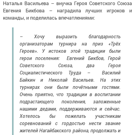
Наталья Васильева – внучка Героя Советского Союза
Евгения Бикбова – наградила лучших игроков и
команды, и поделилась впечатлениями:
– Хочу выразить благодарность
организаторам турнира на приз «Трёх
Героев». У истоков этой традиции были
герои поселения: Евгений Бикбов, Герой
Советского Союза, два Героя
Социалистического Труда – Василий
Байкин и Николай Васильев. На этих
турнирах они были почётными гостями.
Очень приятно, что традиции в воспитании
подрастающего поколения, заложенные
нашими дедами, поддерживаются и сейчас.
Хотелось бы пожелать участникам
соревнований с гордостью нести звание
жителей Нагайбакского района, продолжать и