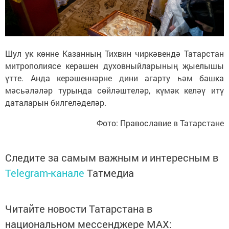
Шул ук көнне Казанның Тихвин чиркәвендә Татарстан
митрополиясе керәшен духовныйларының җыелышы
үтте. Анда керәшеннәрне дини агарту һәм башка
мәсьәләләр турында сөйләштеләр, күмәк келәү итү
даталарын билгеләделәр.
Фото: Православие в Татарстане
Следите за самым важным и интересным в
Telegram-канале
Татмедиа
Читайте новости Татарстана в
национальном мессенджере MАХ: