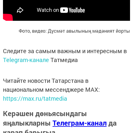
Фото, видео: Дүсмәт авылының мәдәният йорты
Следите за самым важным и интересным в
Telegram-канале
Татмедиа
Читайте новости Татарстана в
национальном мессенджере MАХ:
https://max.ru/tatmedia
Керәшен дөньясындагы
яңалыкларны
Телеграм-канал
да
карап барыгыз.