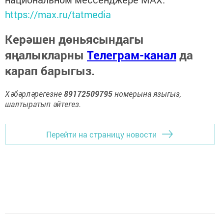
https://max.ru/tatmedia
Керәшен дөньясындагы
яңалыкларны
Телеграм-канал
да
карап барыгыз.
Хәбәрләрегезне
89172509795
номерына языгыз,
шалтыратып әйтегез.
Перейти на страницу новости