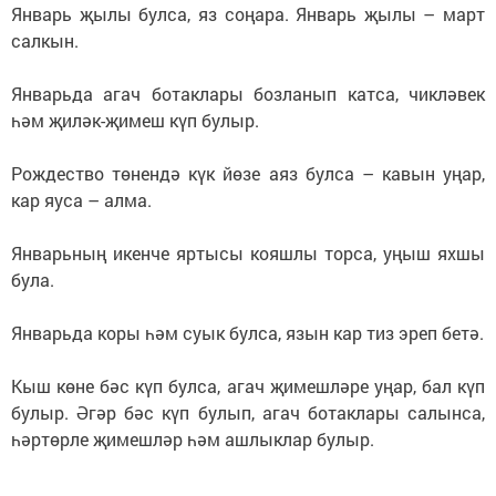
Январь җылы булса, яз соңара. Январь җылы – март
салкын.
Январьда агач ботаклары бозланып катса, чикләвек
һәм җиләк-җимеш күп булыр.
Рождество төнендә күк йөзе аяз булса – кавын уңар,
кар яуса – алма.
Январьның икенче яртысы кояшлы торса, уңыш яхшы
була.
Январьда коры һәм суык булса, язын кар тиз эреп бетә.
Кыш көне бәс күп булса, агач җимешләре уңар, бал күп
булыр. Әгәр бәс күп булып, агач ботаклары салынса,
һәртөрле җимешләр һәм ашлыклар булыр.