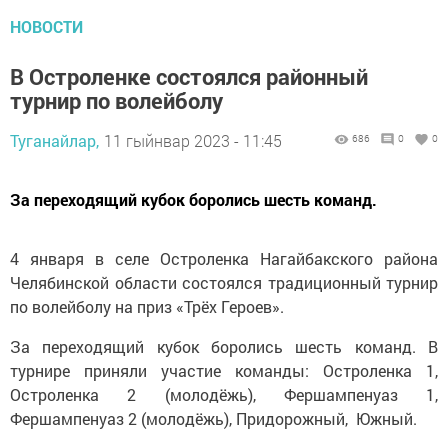
НОВОСТИ
В Остроленке состоялся районный
турнир по волейболу
Туганайлар,
11 гыйнвар 2023 - 11:45
686
0
0
За переходящий кубок боролись шесть команд.
4 января в селе Остроленка Нагайбакского района
Челябинской области состоялся традиционный турнир
по волейболу на приз «Трёх Героев».
За переходящий кубок боролись шесть команд. В
турнире приняли участие команды: Остроленка 1,
Остроленка 2 (молодёжь), Фершампенуаз 1,
Фершампенуаз 2 (молодёжь), Придорожный, Южный.