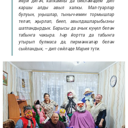
йөри дигәч, капкамны да бикләмәдем" дип
каршы алды авыл халкы. Мал-туарлар
булуын, уңышлар, тыныч-имин тормышлар
теләп, җырлап, биеп, авылдашларыбызны
шатландырдык. Барысы да ачык күңел белән
табынга чакыра. Һәр йортта да табынга
утырып булмаса да, пирмәнкәләр белән
сыйландык, – дип сөйләде Мария түти.