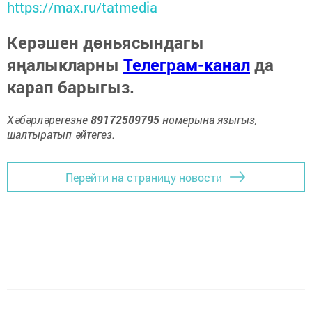
https://max.ru/tatmedia
Керәшен дөньясындагы
яңалыкларны
Телеграм-канал
да
карап барыгыз.
Хәбәрләрегезне
89172509795
номерына языгыз,
шалтыратып әйтегез.
Перейти на страницу новости