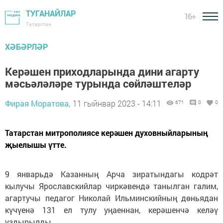
ТУГАНАЙЛАР
16+
Татарстан
ХӘБӘРЛӘР
Керәшен приходларында дини агарту
мәсьәләләре турында сөйләштеләр
Фирая Моратова,
11 гыйнвар 2023 - 14:11
671
0
0
Татарстан митрополиясе керәшен духовныйларының
җыелышы үтте.
9 январьдә Казанның Арча зиратындагы кодрәт
кылучы Ярославскийлар чиркәвендә танылган галим,
агартучы педагог Николай Ильминскийның дөньядан
күчүенә 131 ел тулу уңаеннан, керәшенчә келәү
уздырылды.