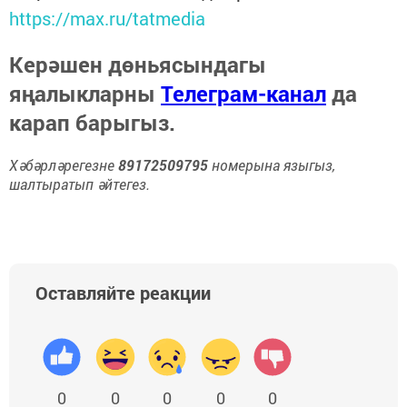
https://max.ru/tatmedia
Керәшен дөньясындагы
яңалыкларны
Телеграм-канал
да
карап барыгыз.
Хәбәрләрегезне
89172509795
номерына языгыз,
шалтыратып әйтегез.
Оставляйте реакции
0
0
0
0
0