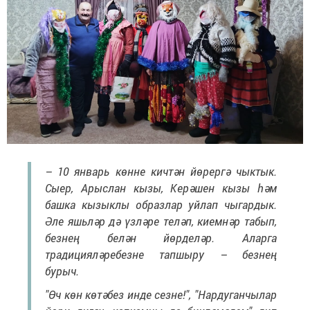
– 10 январь көнне кичтән йөрергә чыктык.
Сыер, Арыслан кызы, Керәшен кызы һәм
башка кызыклы образлар уйлап чыгардык.
Әле яшьләр дә үзләре теләп, киемнәр табып,
безнең белән йөрделәр. Аларга
традицияләребезне тапшыру – безнең
бурыч.
"Өч көн көтәбез инде сезне!", "Нардуганчылар