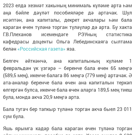
2023 елда хезмәт хакының минималь күләме арта һәм
аңа бәйле дәүләт пособияләре дә артачак. Шул
исәптән, ана капиталы, декрет акчалары һәм бала
караган өчен түләнә торган түләүләр дә арта. Бу хакта
Г.В.Плеханов исемендәге РЭУның статистика
кафедрасы доценты Ольга Лебединскаяга сылтама
белән
«Российская газета»
яза.
Белгеч әйткәнчә, ана капиталының күләме 1
февральдән үк үзгәрә – беренче бала өчен 65 меңгә
(589,5 мең), икенче балага 86 меңгә (779 мең) артачак. Ә
ата-аналар беренче бала өчен ана капиталын теркәп
өлгергән булса, икенче бала өчен аларга 189,5 мең тиеш
була, монда акча 20,9 меңгә арта.
Бала тугач бер тапкыр түләнә торган акча быел 23 011
сум була.
Яшь ярымга кадәр бала караган өчен түләнә торган