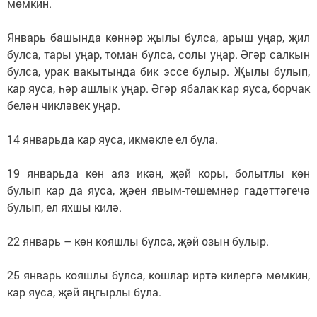
мөмкин.
Январь башында көннәр җылы булса, арыш уңар, җил
булса, тары уңар, томан булса, солы уңар. Әгәр салкын
булса, урак вакытында бик эссе булыр. Җылы булып,
кар яуса, һәр ашлык уңар. Әгәр ябалак кар яуса, борчак
белән чикләвек уңар.
14 январьда кар яуса, икмәкле ел була.
19 январьда көн аяз икән, җәй коры, болытлы көн
булып кар да яуса, җәен явым-төшемнәр гадәттәгечә
булып, ел яхшы килә.
22 январь – көн кояшлы булса, җәй озын булыр.
25 январь кояшлы булса, кошлар иртә килергә мөмкин,
кар яуса, җәй яңгырлы була.