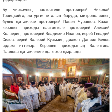
Бу чиркәүнең настоятеле протоиерей Николай
Троицкийга, литургияне алып баруда, митрополиянең
бүлек җитәкчесе протоиерей Павел Чурашов, Казан
керәшен приходы настоятеле протоиерей Алексий
Колчерин, протоиерей Владимир Иванов, иерей Генадий
Сизов, иерей Валерий Кузьмин, диакон Даниил Белов
ярдәм иттеләр. Керәшен приходының Валентина
Павлова җитәкчелегендәге хор җырлады.