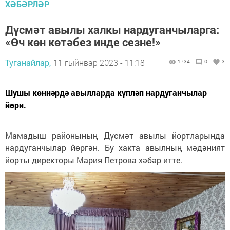
ХӘБӘРЛӘР
Дүсмәт авылы халкы нардуганчыларга:
«Өч көн көтәбез инде сезне!»
Туганайлар,
11 гыйнвар 2023 - 11:18
1734
0
3
Шушы көннәрдә авылларда күпләп нардуганчылар
йөри.
Мамадыш районының Дүсмәт авылы йортларында
нардуганчылар йөргән. Бу хакта авылның мәдәният
йорты директоры Мария Петрова хәбәр итте.