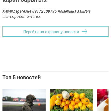
Хәбәрләрегезне
89172509795
номерына языгыз,
шалтыратып әйтегез.
Перейти на страницу новости
Топ 5 новостей