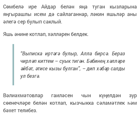
Сөмбелә ире Айдар белән яңа туган кызларына
яңгырашлы исем дә сайлаганнар, ләкин яшьләр аны
әлегә сер булып саклый.
Яшь әнине котлап, хәлләрен белдек.
“Выписка иртәгә булыр, Алла бирсә. Бераз
чирләп киттем – суык тигән. Бәбинең хәлләре
әйбәт, әтисе кызы булган”, – дип хәбәр салды
ул безгә.
Вәлиәхмәтовлар гаиләсен чын күңелдән зур
сөенечләре белән котлап, кызчыкка сәламәтлек һәм
бәхет телибез.