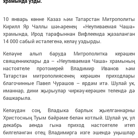
храмында узды.
10 январь көнне Казаз һәм Татарстан Митрополиты
Кирилл Яр Чаллы шәһәренең «Неупиваемая Чаша»
храмында, Ирод тарафыннан Вифлеемда җазаланган
14 000 сабый истәлегенә, келәү уздырды.
Келәүне алып баруда Митрополитка керәшен
священниклары да – «Неупиваемая Чаша» храмының
настоятеле протоиерей Владимир Иванов һәм
Татарстан митрополиясенең керәшен приходлары
благочинные Павел Чурашов – ярдәм итә. Шулай ук,
иманнар, дини җырыулар чиркәү-керәшен телендә дә
башкарыла.
Келәүдән соң, Владыка барлык җыелганнарны
Христосның Туым бәйрәме белән котлый. Шулай ук, ул
декабрь аенда гына приход настоятеле итеп
билгеләнгән отец Владимирга изге эшендә уңышлар