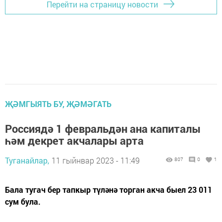
Перейти на страницу новости
ҖӘМГЫЯТЬ БУ, ҖӘМӘГАТЬ
Россиядә 1 февральдән ана капиталы
һәм декрет акчалары арта
Туганайлар,
11 гыйнвар 2023 - 11:49
807
0
1
Бала тугач бер тапкыр түләнә торган акча быел 23 011
сум була.