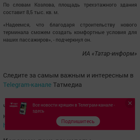
По словам Козлова, площадь трехэтажного здания
составит 8,5 тыс. кв. м.
«Надеемся, что благодаря строительству нового
терминала сможем создать комфортные условия для
наших пассажиров», - подчеркнул он.
ИА «Татар-информ»
Следите за самым важным и интересным в
Telegram-канале
Татмедиа
Все новости кряшен в Телеграм-канале -
Читайте новости Татарстана в
здесь
национальном мессенджере MАХ:
Подпишитесь
https://max.ru/tatmedia