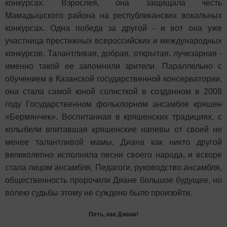
конкурсах. Взрослея, она защищала честь
Мамадышского района на республиканских вокальных
конкурсах. Одна победа за другой - и вот она уже
участница престижных всероссийских и международных
конкурсов. Талантливая, добрая, открытая, лучезарная -
именно такой
ее запомнили зрители. Параллельно с
обучением в Казанской государственной консерватории,
она стала самой юной солисткой в созданном в 2008
году Государственном фольклорном ансамбле кряшен
«Бермянчек». Воспитанная в кряшенских традициях, с
колыбели впитавшая кряшенские напевы от своей не
менее талантливой мамы, Диана как никто другой
великолепно исполняла песни своего народа, и вскоре
стала лицом ансамбля. Педагоги, руководство ансамбля,
общественность пророчили Диане большое будущее, но
волею судьбы этому не суждено было произойти.
Петь, как Диана!