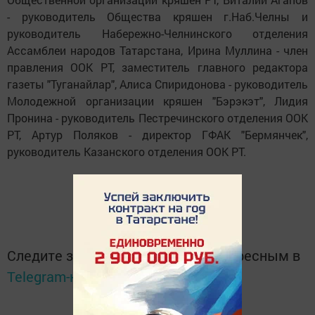
- руководитель Общества кряшен г.Наб.Челны и
руководитель Набережно-Челнинского отделения
Ассамблеи народов Татарстана, Ирина Муллина - член
правления ООК РТ, заместитель главного редактора
газеты "Туганайлар", Алиса Спиридонова - руководитель
Молодежной организации кряшен "Бэрэкэт", Лидия
Пронина - руководитель Пестречинского отделения ООК
РТ, Артур Поляков - директор ГФАК "Бермянчек",
руководитель Казанского отделения ООК РТ.
Следите за самым важным и интересным в
Telegram-канале
Татмедиа