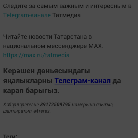
Следите за самым важным и интересным в
Telegram-канале
Татмедиа
Читайте новости Татарстана в
национальном мессенджере MАХ:
https://max.ru/tatmedia
Керәшен дөньясындагы
яңалыкларны
Телеграм-канал
да
карап барыгыз.
Хәбәрләрегезне
89172509795
номерына языгыз,
шалтыратып әйтегез.
Теги: