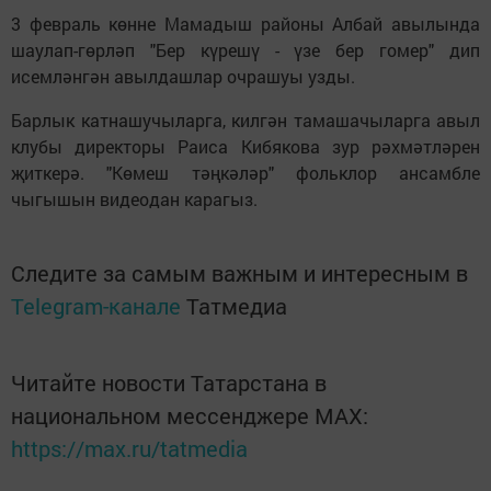
3 февраль көнне Мамадыш районы Албай авылында
шаулап-гөрләп "Бер күрешү - үзе бер гомер" дип
исемләнгән авылдашлар очрашуы узды.
Барлык катнашучыларга, килгән тамашачыларга авыл
клубы директоры Раиса Кибякова зур рәхмәтләрен
җиткерә. "Көмеш тәңкәләр" фольклор ансамбле
чыгышын видеодан карагыз.
Следите за самым важным и интересным в
Telegram-канале
Татмедиа
Читайте новости Татарстана в
национальном мессенджере MАХ:
https://max.ru/tatmedia