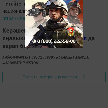
Читайте новости Татарстана в
национальном мессенджере MАХ:
https://max.ru/tatmedia
Керәшен дөньясындагы
яңалыкларны
Телеграм-канал
да
карап барыгыз.
Хәбәрләрегезне
89172509795
номерына языгыз,
шалтыратып әйтегез.
Перейти на страницу новости