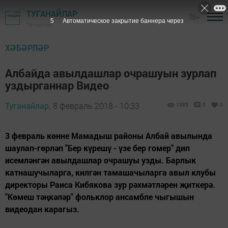
ТУГАНАЙЛАР
16+
4
Автоматическое закрытие баннера через
Татарстан
ХӘБӘРЛӘР
Албайда авылдашлар очрашуын зурлап
уздырганнар Видео
Туганайлар,
8 февраль 2018 - 10:33
1385
0
0
3 февраль көнне Мамадыш районы Албай авылында
шаулап-гөрләп "Бер күрешү - үзе бер гомер" дип
исемләнгән авылдашлар очрашуы узды. Барлык
катнашучыларга, килгән тамашачыларга авыл клубы
директоры Раиса Кибякова зур рәхмәтләрен җиткерә.
"Көмеш тәңкәләр" фольклор ансамбле чыгышын
видеодан карагыз.