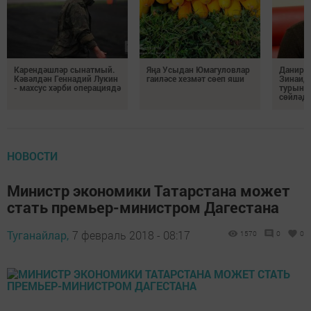
Карендәшләр сынатмый.
Яңа Усыдан Юмагуловлар
Данир С
Кәвәлдән Геннадий Лукин
гаиләсе хезмәт сөеп яши
Зинаид
- махсус хәрби операциядә
турынд
сөйләд
НОВОСТИ
Министр экономики Татарстана может
стать премьер-министром Дагестана
Туганайлар,
7 февраль 2018 - 08:17
1570
0
0