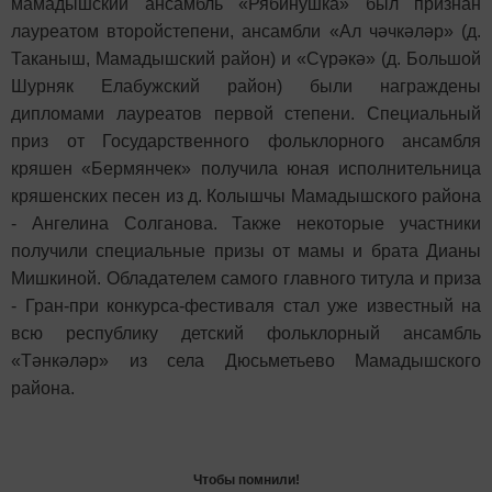
мамадышский ансамбль «Рябинушка» был признан
лауреатом второй
степени, ансамбли «Ал чәчкәләр» (д.
Таканыш, Мамадышский район) и «Сүрәкә» (д. Большой
Шурняк Елабужский район) были награждены
дипломами лауреатов первой
степени. Специальный
приз от Государственного фольклорного ансамбля
кряшен
«Бермянчек» получила юная исполнительница
кряшенских песен из д. Колышчы
Мамадышского района
- Ангелина Солганова. Также некоторые участники
получили
специальные призы от мамы и брата Дианы
Мишкиной. Обладателем самого главного титула и приза
- Гран-при конкурса-фестиваля стал уже известный на
всю республику
детский фольклорный ансамбль
«Тәнкәләр» из села Дюсьметьево Мамадышского
района.
Чтобы помнили!