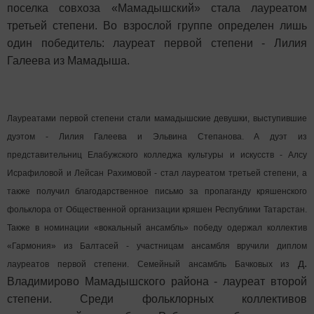
поселка совхоза «Мамадышский» стала лауреатом
третьей степени. Во взрослой группе определен лишь
один победитель: лауреат первой степени - Лилия
Галеева из Мамадыша.
Лауреатами первой степени стали мамадышские девушки, выступившие
дуэтом - Лилия Галеева и Эльвина Степанова. А дуэт из
представительниц Елабужского колледжа культуры и искусств - Алсу
Исрафиловой и Лейсан Рахимовой - стал лауреатом третьей степени, а
также получил благодарственное письмо за пропаганду кряшенского
фольклора от Общественной организации кряшен Республики Татарстан.
Также в номинации «вокальный ансамбль» победу одержал коллектив
«Гармония» из Балтасей - участницам ансамбля вручили диплом
д.
лауреатов первой степени. Семейный ансамбль Бачковых из
Владимирово Мамадышского района - лауреат второй
степени. Среди фольклорных коллективов