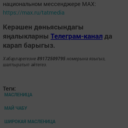
национальном мессенджере MАХ:
https://max.ru/tatmedia
Керәшен дөньясындагы
яңалыкларны
Телеграм-канал
да
карап барыгыз.
Хәбәрләрегезне
89172509795
номерына языгыз,
шалтыратып әйтегез.
Теги:
МАСЛЕНИЦА
МАЙ ЧАБУ
ШИРОКАЯ МАСЛЕНИЦА