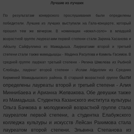
Лучшие из лучших
По результатам конкурсного прослушивания были определены
победители. Лучшие из лучших выступили на Гала-концерте, который
прошел тем же вечером. В номинации «вокал-соло» в младшей
возрастной группе лауреатами первой степени стали Зарина Хасанова и
Айсылу Сайфуллина из Мамадыша. Лауреатами второй и третьей
степени стали также мамадышцы - Мадина Расулова и Камиль Гасимов. В
средней группе лауреат третьей степени - Регина Шмелева из Рыбной
Слободы, лауреат второй степени - Ислам Абдуллин из Средних
были
Кирменей Мамадышского района. В старшей возрастной группе
определены лауреаты второй и третьей степени - Алия
Миннибаева и Арианна Желвакова. Обе девушки также
из Мамадыша. Студентка Казанского института культуры
Ольга Бачкова в молодежной возрастной группе стала
лауреатом первой степени, а студентка Елабужского
колледжа культуры и искусств Лейсан Рахимова стала
лауре
атом второй степени. Эльвина Степанова из