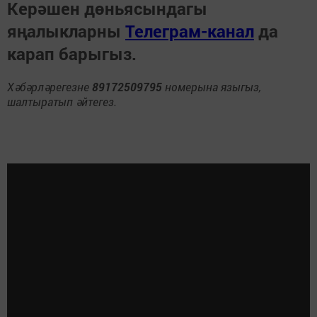
Керәшен дөньясындагы
яңалыкларны
Телеграм-канал
да
карап барыгыз.
Хәбәрләрегезне
89172509795
номерына языгыз,
шалтыратып әйтегез.