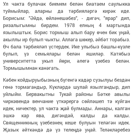
Ул чакта булачак биемем белән биатаем саулыкка
туймыйлар, аларны да тәрбияләргә кирәк иде.
Борисым: "Әйдә, өйләнешәбез", - дигәч, "ярар" дип,
ризалыгымны бирдем. 1978 елның 4 мартында
язылыштык. Борис тормыш алып бару өчен бик уңай,
акыллы ир булып чыкты. Аллага шөкер, әйбәт торабыз.
Өч бала тәрбияләп үстердек. Ике улыбыз башлы-күзле
булып, үз семьялары белән яшиләр. Катябыз
университетта укып йөри, әлегә үзебез белән.
Тормышымнан канәгать.
Кәбен койдыруыбызның бүгенгә кадәр сузылуы бездән
генә тормагандыр, Күкләрдә шулай язылгандыр, дип
уйлыйм. Бервакытны Тукай районы Бәтке авылы
чиркәвендә венчание үткәрергә сөйләшеп тә куйган
идек, ничектер, ул чакта җай булмады. Аннары, калган
эшкә кар ява, дигәндәй, калды да калды.
Священникның үзебезнең кеше булуын теләгән идек.
Җазык әйткәндә дә үз телеңдә уңай. Теләкләребез