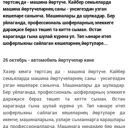
төртсәң дә - машина йөртүче. Кайбер семьяларда
машина йөртүчеләрнең саны - унсигездән узган
кешеләре санынча. Машиналары да шулкадәр. Бер
уйлаганда, профессиональ шоферларның элеккеге
дәрәҗәсе бераз төшеп тә китте сыман. Өстән
караганда гына шулай күренә ул. Төп һөнәре итеп
шоферлыкны сайлаган кешеләрнең йөртүләре...
26 октябрь - автомобиль йөртүчеләр көне
Хәзер кемгә төртсәң дә - машина йөртүче. Кайбер
семьяларда машина йөртүчеләрнең саны - унсигездән
узган кешеләре санынча. Машиналары да шулкадәр.
Бер уйлаганда, профессиональ шоферларның элеккеге
дәрәҗәсе бераз төшеп тә китте сыман. Өстән
караганда гына шулай күренә ул. Төп һөнәре итеп
шоферлыкны сайлаган кешеләрнең йөртүләре дә
икенче, машиналарына, үзләре сыманнарга карашлары
да профессионалларча. Машинага ниндидер бер якын