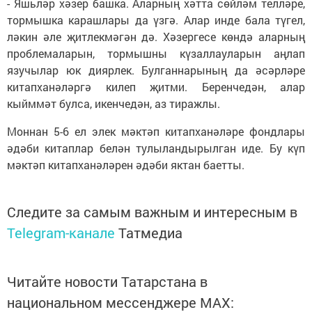
- Яшьләр хәзер башка. Аларның хәтта сөйләм телләре,
тормышка карашлары да үзгә. Алар инде бала түгел,
ләкин әле җитлекмәгән дә. Хәзергесе көндә аларның
проблемаларын, тормышны күзаллауларын аңлап
язучылар юк диярлек. Булганнарының да әсәрләре
китапханәләргә килеп җитми. Беренчедән, алар
кыйммәт булса, икенчедән, аз тиражлы.
Моннан 5-6 ел элек мәктәп китапханәләре фондлары
әдәби китаплар белән тулыландырылган иде. Бу күп
мәктәп китапханәләрен әдәби яктан баетты.
Следите за самым важным и интересным в
Telegram-канале
Татмедиа
Читайте новости Татарстана в
национальном мессенджере MАХ: