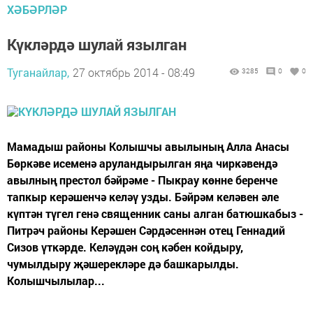
ХӘБӘРЛӘР
Күкләрдә шулай язылган
Туганайлар,
27 октябрь 2014 - 08:49
3285
0
0
Мамадыш районы Колышчы авылының Алла Анасы
Бөркәве исеменә аруландырылган яңа чиркәвендә
авылның престол бәйрәме - Пыкрау көнне беренче
тапкыр керәшенчә келәү узды. Бәйрәм келәвен әле
күптән түгел генә священник саны алган батюшкабыз -
Питрәч районы Керәшен Сәрдәсеннән отец Геннадий
Сизов үткәрде. Келәүдән соң кәбен койдыру,
чумылдыру җәшерекләре дә башкарылды.
Колышчылылар...