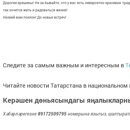
Дорогие кряшены! Не за­ бывайте, что у вас есть неве­роятно красивая тра
так хочется жить и радоваться жизни!
Низкий вам поклон! До но­вых встреч!
Следите за самым важным и интересным в
T
Читайте новости Татарстана в национально
Керәшен дөньясындагы яңалыклар
Хәбәрләрегезне
89172509795
номерына языгыз, шалтыраты