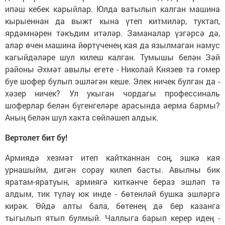
ипәш кебек карыйлар. Юлда ватылып калган машина
кырыеннан да выжт кына үтеп китмиләр, туктап,
ярдәмнәрен тәкъдим итәләр. Заманалар үзгәрсә дә,
алар өчен машина йөртүченең кая да язылмаган намус
кагыйдәләре шул килеш калган. Тумышы белән Зәй
районы Әхмәт авылы егете - Николай Князев та гомер
буе шофер булып эшләгән кеше. Элек ничек булган да -
хәзер ничек? Ул укыган чордагы профессиналь
шоферлар белән бүгенгеләре арасында аерма бармы?
Аның белән шул хакта сөйләшеп алдык.
Вертолет бит бу!
Армиядә хезмәт итеп кайтканнан соң, эшкә кая
урнашыйм, дигән сорау килеп басты. Авылны бик
яратам-яратуын, армиягә киткәнче бераз эшләп тә
алдым, тик түләү юк инде - бөтенләй бушка эшләргә
кирәк. Өйдә алты бала, бөтенең дә бер казанга
тыгылып ятып булмый. Чаллыга барып керер идең -