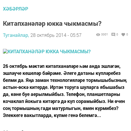
ХӘБӘРЛӘР
Китапханәләр юкка чыкмасмы?
Туганайлар,
28 октябрь 2014 - 05:57
3301
0
0
26 октябрь мәктәп китапханәләре һәм анда эшләгән,
эшләүче кешеләр бәйрәме. Әлеге датаны күпләребез
белми дә. Яңа заман технологияләре тормышыбызның
астын-өскә китерде. Иртән торуга шуларга ябышабыз
да, көне буе аерылмыйбыз. Телефон, планшетларны
кочаклап йокыга китәргә дә күп сорамыйбыз. Ни өчен
соң тормышның гади матурлыгын, ямен күрмибез?
Элеккеге вакытларда, күпме генә белемгә...