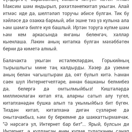
Максим шәм яндырып, рәхәтләнепкитап укыган. Алай
итмәс иде дә, шелтәләп торучы әбисе булган. Тик бу
хәйләсе дә озакка бармый, әби эшне тиз үз кулына ала
һәм шәмгә билге куя башлый. Иртән торуга күпме шәм
һәм кем аркасында янганы беленгәч, хәлләр
кыенлаша. Ләкин аның китапка булган мәхәббәтен
берни дә киметә алмый.
Балачакта укыган истәлекләрдән, Горькийның
тырышлыгы мине таң калдырды. Хәзер дә үземне
аның белән чагыштырам да, оят булып китә. Һаман
саен шул Интернетчелтәре, аннан башканы белмибез
дә, белергә дә омтылмыйбыз! Киштәләрдә
миллионлаган китап ята, аларны сатып алу түгел,
китапханәдән бушка алып та укымыйбыз бит бүген.
Тиздән китап, китапханә дигән сүзләрне дә
онытачакбыз, һәм бу беркемне дә шаккаттырмаячак.
"Ә нәрсәгә ул, Интернет бар бит"... Ярый, булсын ди
Интернет, ә кулланган өчен күпме түләткәнен санап