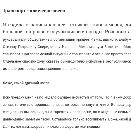
Транспорт - ключевое звено
Я ездила с записывающей техникой - кинокамерой, ди
большой - на разные случаи жизни и погоды. Рейсовых ав
руководители общественных организаций кряшен Мамадышского, Ела­буж
Степану Петровичу Спиридо­нову, Николаю Мельникову и Валентине Мам
транспорт! При современ­ной ситуации с транспортом это было просто спас
Отдельное спасибо хочу сказать руководителю испол­кома республиканск
имело огромное организационное значение.
Боже, какой древний напев!
Всю поездку меня не по­ кидало ощущение счастья от того, что я вижу доб
записать очень старинные напевы, которые попадут в книги. Во всех де­
специально выносили еду на тарелках и пели песни, по­ священные пельме
давно-­давно забытые песни. Оставалось только воскликнуть: Боже, ка­кой 
Долгих лет вам, здоровья и счастья, дорогие мои певицы!