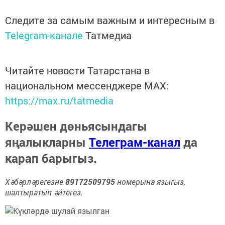
Следите за самым важным и интересным в
Telegram-канале
Татмедиа
Читайте новости Татарстана в
национальном мессенджере MАХ:
https://max.ru/tatmedia
Керәшен дөньясындагы
яңалыкларны
Телеграм-канал
да
карап барыгыз.
Хәбәрләрегезне
89172509795
номерына языгыз,
шалтыратып әйтегез.