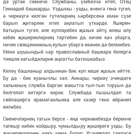
дә уртак сөенече. Службаны, үзебезчә итеп, Отец
Геннадий башкарды. Уздымы - узды, өченгә генә түгел,
ә чиркәүгә килгән түтиләрнең һәрберсенә иман сүзе
барып җитәрлек итеп аңлатып үткәрде. Яшерен-
батырын түгел, әле күпләребез җазык әйтү, өлеш алу
кебек җәшерекләрнең тәртибен дә, ничек кач үбәргә,
ничек священникның кулын үбәргә икәнен дә белмибез.
Менә шушындый һәр православный башкара белергә
тиешле кагыйдәләрне аңлатты батюшкабыз.
Келәү башланыр алдыннан бик күп кеше җазык әйтте.
Бу да - бик куанычлы хәл. Аннары, чиркәү эчендәге
халыкның служба барган вакытта тып-тын торуын да
билгеләп китәргә кирәк. Службада пышылдап та
сөйләшергә ярамаганлыкка әле хәзер генә өйрәнеп
киләбез.
Сөенечләрнең тагын берсе - яңа чиркәвебездә беренче
тапкыр кәбен койдыру, чумылдыру җәшереге узды. Бу
җәшерекләрнең нәкъ менә Борис Усачевлар гаиләсе