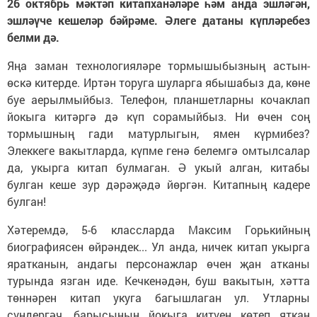
26 октябрь мәктәп китапханәләре һәм анда эшләгән,
эшләүче кешеләр бәйрәме. Әлеге датаны күпләребез
белми дә.
Яңа заман технологияләре тормышыбызның астын-
өскә китерде. Иртән торуга шуларга ябышабыз да, көне
буе аерылмыйбыз. Телефон, планшетларны кочаклап
йокыга китәргә дә күп сорамыйбыз. Ни өчен соң
тормышның гади матурлыгын, ямен күрмибез?
Элеккеге вакытларда, күпме генә белемгә омтылсалар
да, укырга китап булмаган. Ә укый алган, китабы
булган кеше зур дәрәҗәдә йөргән. Китапның кадере
булган!
Хәтеремдә, 5-6 классларда Максим Горькийның
биографиясен өйрәндек... Ул анда, ничек китап укырга
яратканын, андагы персонажлар өчен җан атканы
турында язган иде. Кечкенәдән, буш вакытын, хәтта
төннәрен китап укуга багышлаган ул. Утларны
сүндергәч, барысының йокыга китүен көтеп яткан