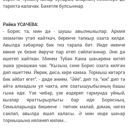
тарихта калачак. Бәхетле булсыннар.
Райка УСАЧЕВА:
- Борис та, мин дә - шушы авылныкылар. Армия
хезмәтен үтәп кайткач, беренче тапкыр озата килде.
Авылда хәбәрләр бик тиз тарала бит. Инде икенче
көнне үк безне йөрүче пар итеп сөйләгәннәр. Әни дә
ишетеп кайткан. Минем Түбән Кама шәһәренә китеп
эшкә урнашкан чак. "Кызым, сине Борис озата килгән
дип ишеттем. Йөрик, дисә, кире какма. Тормыш көтәргә
бик әйбәт егет", - диде әнием. "Әйе", дип тә, "юк" дип тә
әйтә алмадым ул чакта, әле озатышуыбызның башы
гына иде. Үзе чибәр, үзе өздереп гармунда уйный,
кызлар яраттырырлыгы бар иде Борисның.
Семьяларында бишенче - төпчек малай, димәк, нигез
саклап, авылда яшәп каласы. Ә мин инде шәһәр
тормышына ияләнеп киләм...