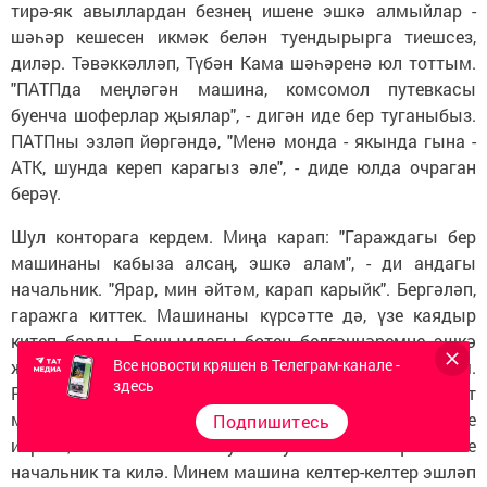
тирә-як авыллардан безнең ишене эшкә алмыйлар -
шәһәр кешесен икмәк белән туендырырга тиешсез,
диләр. Тәвәккәлләп, Түбән Кама шәһәренә юл тоттым.
"ПАТПда меңләгән машина, комсомол путевкасы
буенча шоферлар җыялар", - дигән иде бер туганыбыз.
ПАТПны эзләп йөргәндә, "Менә монда - якында гына -
АТК, шунда кереп карагыз әле", - диде юлда очраган
берәү.
Шул конторага кердем. Миңа карап: "Гараждагы бер
машинаны кабыза алсаң, эшкә алам", - ди андагы
начальник. "Ярар, мин әйтәм, карап карыйк". Бергәләп,
гаражга киттек. Машинаны күрсәтте дә, үзе каядыр
китеп барды. Башымдагы бөтен белгәннәремне эшкә
Все новости кряшен в Телеграм-канале -
җиктем. Белер-белмәс иманнарымны да укыдым.
здесь
Рәхмәт яугыры, ята торгач, кабынып китте бит
машинам. Карыйм, яхшы гына киенгән бер кешене
Подпишитесь
ияртеп, мине эшкә алу-алмауны хәл итүче теге
начальник та килә. Минем машина келтер-келтер эшләп