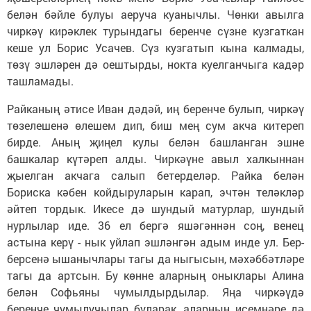
белән бәйле булуы аеруча куанычлы. Чөнки авылга
чиркәү кирәклек турындагы беренче сүзне кузгаткан
кеше ул Борис Усачев. Сүз кузгатып кына калмады,
төзү эшләрен дә оештырды, нокта куелганчыга кадәр
ташламады.
Райканың әтисе Иван дәдәй, иң беренче булып, чиркәү
төзелешенә өлешем дип, биш мең сум акча китереп
бирде. Аның җиңел кулы белән башланган эшне
башкалар күтәреп алды. Чиркәүне авыл халкыннан
җыелган акчага салып бетерделәр. Райка белән
Бориска кәбен койдыруларын карап, эчтән теләкләр
әйтеп тордык. Икесе дә шундый матурлар, шундый
нурлылар иде. 36 ел бергә яшәгәннән соң, венец
астына керү - нык уйлап эшләнгән адым инде ул. Бер-
берсенә ышанычлары тагы да ныгысын, мәхәббәтләре
тагы да артсын. Бу көнне аларның оныклары Алина
белән Софьяны чумылдырдылар. Яңа чиркәүдә
беренче чумылучылар буларак, аларның исемнәре дә