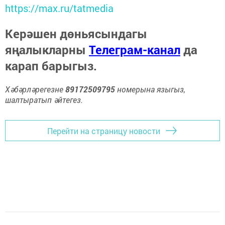
https://max.ru/tatmedia
Керәшен дөньясындагы
яңалыкларны
Телеграм-канал
да
карап барыгыз.
Хәбәрләрегезне
89172509795
номерына языгыз,
шалтыратып әйтегез.
Перейти на страницу новости