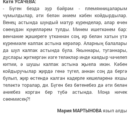
Катя УСАЧЕВА:
- Бүген бездә зур бәйрәм - племянницаларым
чумылдылар, әти белән әнием кәбен койдырдылар.
Венец астында шундый матур күренделәр, алар өчен
сөенүдән күңелләрем тулды. Минем ишеткәнем бар:
венчание җәшереге үткәннән соң, ир белән хатын үтә
күренмәле калпак астына керәләр. Аларның балалары
да шул калпак астында була. Якыннары, туганнары,
дуслары җиткергән изге теләкләр инде каядыр чәчелеп
китми, ә шушы калпак астына җыела икән. Кәбен
койдыручылар җирдә генә түгел, аннан соң да бергә
булып, җир өстендә калган кадерле кешеләренә яхшы
теләктә торалар, ди. Бүген без бөтенебез дә әти белән
әниебез корган бер түбә астында. Моңа ничек
сөенмисең?!
Мария МАРТЫНОВА
язып алды