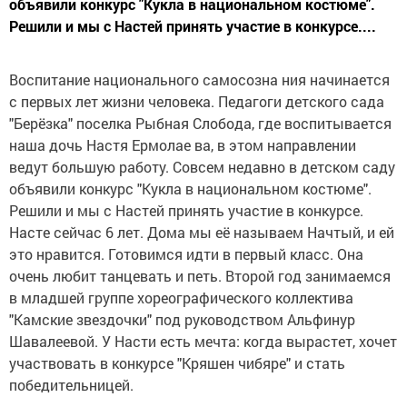
объявили конкурс "Кукла в на­циональном костюме".
Решили и мы с Настей принять участие в кон­курсе....
Воспитание нацио­нального самосозна­ ния начинается
с пер­вых лет жизни челове­ка. Педагоги детского сада
"Берёзка" поселка Рыбная Слобода, где воспитывается
наша дочь Настя Ермолае­ ва, в этом направлении
ведут большую работу. Совсем недавно в дет­ском саду
объявили конкурс "Кукла в на­циональном костюме".
Решили и мы с Настей принять участие в кон­курсе.
Насте сейчас 6 лет. Дома мы её называем Начтый, и ей
это нравится. Готовимся идти в первый класс. Она
очень любит танцевать и петь. Второй год занимаем­ся
в младшей группе хоре­ографического коллектива
"Камские звездочки" под руководством Альфинур
Шавалеевой. У Насти есть мечта: когда вырастет, хочет
участвовать в конкурсе "Кря­шен чибяре" и стать
победи­тельницей.