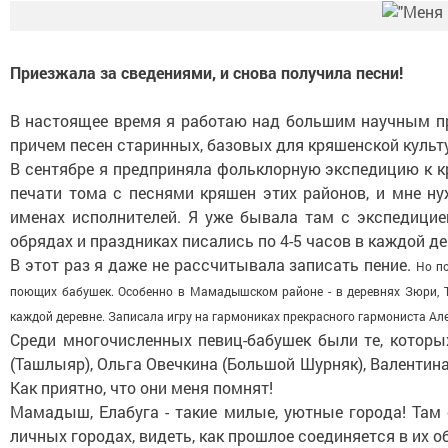
Приезжала за сведениями, и снова получила песни!
В настоящее время я ра­ботаю над большим научным пр
причем песен старинных, ба­зовых для кряшенской куль­
В сентябре я предпри­няла фольклорную экспе­дицию к 
печати то­ма с песнями кряшен этих районов, и мне ну
именах ис­полнителей. Я уже бывала там с экспедицией,
обрядах и праздниках писались по 4-­5 часов в каждой де
В этот раз я даже не рас­считывала записать пение.
Но по
поющих бабушек. Особенно в Мамадышском районе - в деревнях Зюри, Т
каждой деревне. Записала игру на гармониках прекрас­ного гармониста Ал
Среди многочисленных певиц-­бабушек были те, кото­ры
(Ташлыяр), Ольга Овечкина (Большой Шурняк), Валенти­на
Как приятно, что они меня помнят!
Мамадыш, Елабуга - та­кие милые, уютные города! Там 
личных городах, видеть, как прошлое соединяется в их об