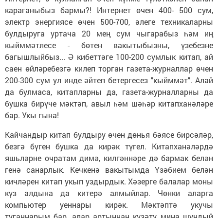
караганыбыз бармы?! Интернет өчен 400- 500 сум,
электр энергиясе өчен 500-700, әлеге техникаларны
булдыруга уртача 20 мең сум чыгарабыз һәм иң
кыйммәтлесе - бөтен вакытыбызны, үзебезне
багышлыйбыз... Ә кибеттәге 100-200 сумлык китап, ай
саен өйләребезгә килеп торган газета-журналлар өчен
200-300 сум ул инде әйтеп бетергесез "кыйммәт". Алай
да булмаса, китапларны да, газета-журналларны да
бушка бирүче мәктәп, авыл һәм шәһәр китапханәләре
бар. Укы гына!
Кайчандыр китап булдыру өчен дөнья бәясе бирсәләр,
безгә бүген бушка да кирәк түгел. Китапханәләрдә
яшьләрне очратам димә, килгәннәре дә бармак белән
генә санарлык. Кечкенә вакытымда Үзәбием белән
кичләрен китап укып уздырдык. Хәзерге балалар моны
күз алдына да китерә алмыйлар. Чөнки аларга
компьютер уеннары кирәк. Мәктәптә укучы
туганнарым бар, алар артыннан күзәтү миңа шундый