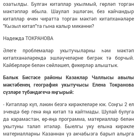
озатылды. Булган китаплар укылмый, гөрләп торган
мәктәпләр ябыла. Шаулап эшләгән, без кайчандыр
китаплар өчен чиратта торган мәктәп китапханәләре
"Кызыл китап"та гына калыр микәнни?
Надежда ТОКРАНОВА
Әлеге проблемалар укытучыларны һәм мәктәп
китапханәләрендә эшләүчеләрне бигрәк тә борчый.
Кайберләре белән сөйләшеп, фикерләр алыштык.
Балык Бистәсе районы Казаклар Чаллысы авылы
мәктәбенең география укытучысы Елена Токранова
сүзләре түбәндәгечә яңгырый:
- Китаплар күп, ләкин безгә кирәклеләре юк. Соңгы 2 ел
эчендә бер генә яңа китап та кайтмады. Шулай булуга
да карамастан, өр-яңа программа, материаллар белән
укытуны таләп итәләр. Быелгы уку елына кирәкле
материалларны Казаннан үз акчабызга барып алырга