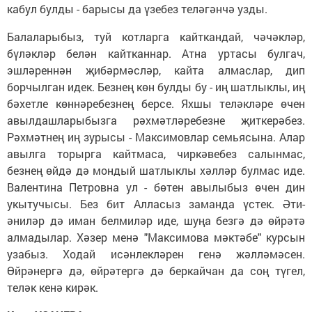
кабул булды - барысы да үзебез теләгәнчә узды.
Балаларыбыз, туй котларга кайткандай, чәчәкләр,
бүләкләр белән кайтканнар. Атна уртасы булгач,
эшләреннән җибәрмәсләр, кайта алмаслар, дип
борчылган идек. Безнең көн булды бу - иң шатлыклы, иң
бәхетле көннәребезнең берсе. Яхшы теләкләре өчен
авылдашларыбызга рәхмәтләребезне җиткерәбез.
Рәхмәтнең иң зурысы - Максимовлар семьясына. Алар
авылга торырга кайтмаса, чиркәвебез салынмас,
безнең өйдә дә мондый шатлыклы хәлләр булмас иде.
Валентина Петровна ул - бөтен авылыбыз өчен дин
укытучысы. Без бит Алласыз заманда үстек. Әти-
әниләр дә иман белмиләр иде, шуңа безгә дә өйрәтә
алмадылар. Хәзер менә "Максимова мәктәбе" курсын
узабыз. Ходай исәнлекләрен генә жәлләмәсен.
Өйрәнергә дә, өйрәтергә дә беркайчан да соң түгел,
теләк кенә кирәк.