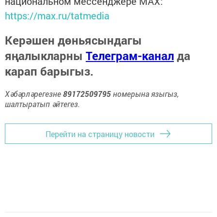
национальном мессенджере MАХ:
https://max.ru/tatmedia
Керәшен дөньясындагы
яңалыкларны
Телеграм-канал
да
карап барыгыз.
Хәбәрләрегезне
89172509795
номерына языгыз,
шалтыратып әйтегез.
Перейти на страницу новости