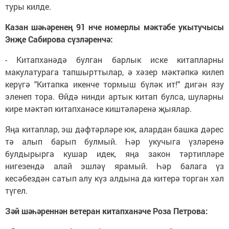
туры килде.
Казан шәһәренең 91 нче номерлы мәктәбе укытучысы
Энҗе Сабирова сүзләренчә:
- Китапханәдә булган барлык иске китапларны
макулатурага тапшырттылар, ә хәзер мәктәпкә килеп
керүгә "Китапка икенче тормыш бүләк ит!" дигән язу
эленеп тора. Өйдә нинди артык китап булса, шуларны
кире мәктәп китапханәсе киштәләренә җыялар.
Яңа китаплар, эш дәфтәрләре юк, алардан башка дәрес
тә алып барып булмый. Һәр укучыга үзләренә
булдырырга кушар идек, яңа закон тәртипләре
нигезендә алай эшләү ярамый. Һәр балага үз
кесәбездән сатып алу күз алдына да китерә торган хәл
түгел.
Зәй шәһәреннән ветеран китапханәче Роза Петрова: