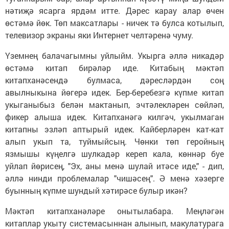
нәтиҗә ясарга ярдәм итте. Дәрес карау алар өчен
өстәмә йөк. Төп максатлары - ничек тә булса котылып,
телевизор экраны яки Интернет челтәренә чуму.
Үземнең балачагымны уйлыйм. Укырга әллә никадәр
өстәмә китап бирәләр иде. Китабың мәктәп
китапханәсендә булмаса, дәресләрдән соң
авылныкына йөгерә идек. Бер-беребезгә күпме китап
укыганыбыз белән мактанып, эчтәлекләрен сөйләп,
фикер алыша идек. Китапханәгә килгәч, укылмаган
китапны эзләп аптырый идек. Кайберләрен кат-кат
алып укып та, туймыйсың. Чөнки төп геройның
язмышы күңелгә шулкадәр кереп кала, көннәр буе
уйлап йөрисең, "Эх, аны менә шулай итәсе иде," - дип,
әллә нинди проблемалар "чишәсең". Ә менә хәзерге
буынның күпме шундый хәтирәсе булыр икән?
Мәктәп китапханәләре онытылабара. Меңләгән
китаплар укыту системасыннан алынып, макулатурага