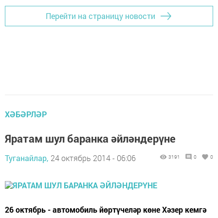
Перейти на страницу новости
ХӘБӘРЛӘР
Яратам шул баранка әйләндерүне
Туганайлар,
24 октябрь 2014 - 06:06
3191
0
0
26 октябрь - автомобиль йөртүчеләр көне Хәзер кемгә