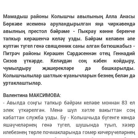
Мамадыш районы Колышчы авылының Алла Анасы
Бөркәве исеменә аруландырылган яңа чиркәвендә
авылның престол бәйрәме - Пыкрау көнне беренче
тапкыр керәшенчә келәү узды. Бәйрәм келәвен әле
күптән түгел генә священник саны алган батюшкабыз -
Питрәч районы Керәшен Сәрдәсеннән отец Геннадий
Сизов үткәрде. Келәүдән соң кәбен койдыру,
чумылдыру җәшерекләре дә башкарылды.
Колышчылылар шатлык-куанычларын безнең белән дә
уртаклаштылар.
Валентина МАКСИМОВА
:
- Авылда соңгы тапкыр бәйрәм келәве моннан 83 ел
элек үткәрелгән. Менә шул хәтле вакыттан соң
кабаттан служба узды. Бу - Колышчыда бүгенге көндә
яшәүчеләрнең генә түгел, шушында туып, хәзер
илебезнең төрле почмакларында гомер кичерүчеләрнең