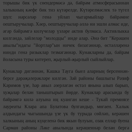
торышы бик үк сөендермәсә дә, бәйрәм атмосферасыннан
халыкның кәефе бик тиз күтәрелде. Күтәрелмәслек тә түгел
шул: нәрсәләр генә уйлап чыгармыйлар бәйрәмне
оештыручылар. Хәер, оештыручылар әллә ни эшли алмас иде,
әгәр бәйрәмгә килүчеләр үзләре актив булмаса. Активлыкка
килгәндә, зәйлеләр "молодцы" инде алар. Әнә бит "Керәшен
авылы"ндагы "йортлар"ын ничек бизәгәннәр, өстәлләренә
нинди генә ризыклар тезмәгәннәр. Кунакларны да, бәйрәм
йоласына туры китереп, җырлый-җырлый сыйлыйлар.
Кунаклар дигәннән, Кашка Тауга быел аларның берсеннән-
берсе дәрәҗәлерәкләре килгән. Зәй районы башлыгы Рәзиф
Кәримов үзе, һәр авыл әзерләгән өстәл янына алып барып,
хуҗалар белән таныштырып йөрде. Кунаклар арасында бу
бәйрәмгә килә алуына иң куанган кеше - Тукай премиясе
лауреаты Клара апа Булатова булгандыр, мөгаен. Халык
алдындагы чыгышында үзе үк бу турыда сөйләп, керәшен
халкының аның күңеленә бик якын булуын, озак еллар буена
Сарман районы Ләке авылында керәшеннәр белән бергә