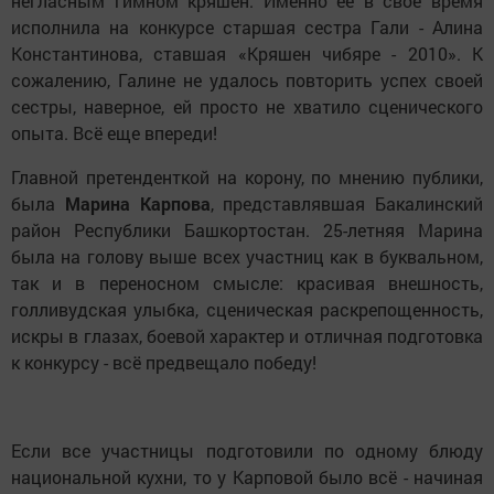
негласным гимном кряшен. Именно её в свое время
исполнила на конкурсе старшая сестра Гали - Алина
Константинова, ставшая «Кряшен чибяре - 2010». К
сожалению, Галине не удалось повторить успех своей
сестры, наверное, ей просто не хватило сценического
опыта. Всё еще впереди!
Главной претенденткой на корону, по мнению публики,
была
Марина Карпова
, представлявшая Бакалинский
район Республики Башкортостан. 25-летняя Марина
была на голову выше всех участниц как в буквальном,
так и в переносном смысле: красивая внешность,
голливудская улыбка, сценическая раскрепощенность,
искры в глазах, боевой характер и отличная подготовка
к конкурсу - всё предвещало победу!
Если все участницы подготовили по одному блюду
национальной кухни, то у Карповой было всё - начиная