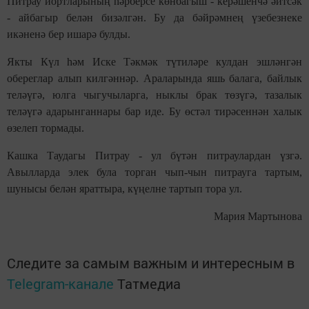
Питрау йортларының һәрберсе көнбагыш - керәшенчә әйтсәк
- айбагыр белән бизәлгән. Бу да бәйрәмнең үзебезнеке
икәненә бер ишарә булды.
Якты Күл һәм Иске Тәкмәк түтиләре кулдан эшләнгән
обереглар алып килгәннәр. Араларында яшь балага, байлык
теләүгә, юлга чыгучыларга, ныклы брак төзүгә, тазалык
теләүгә адарынганнары бар иде. Бу өстәл тирәсеннән халык
өзелеп тормады.
Кашка Таудагы Питрау - ул бүтән питраулардан үзгә.
Авылларда элек була торган чып-чын питрауга тартым,
шунысы белән яраттыра, күңелне тартып тора ул.
Мария Мартынова
Следите за самым важным и интересным в
Telegram-канале
Татмедиа