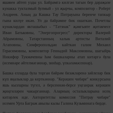
яшәвен әйтеп узды ул. Бәйрәмгә килгән тагын бер дәрәҗәле
кунакка тукталмый булмый - ул җырчы, композитор - Роберт
Андреев. Аның да Кашка Тау Питрауына беренче тапкыр
гына килүе икән. Ул да бәйрәмне бик ошаткан. Почетлы
кунаклардан якташыбыз - "Татзнак" җәмгыяте җитәкчесе
Иван Батьковны, "Энергопрогресс" директоры Валерий
Абрамовны, Татарстанның халык артисты Виталий
Агаповны, Симферопольдән кайткан галим Михаил
Герасимовны, композитор Геннадий Максимовны, шагыйрь
Никифор Тукмачевны һәм башкаларны атап китәргә була
(исемнәре әйтелмәгәннәр, зинһар, үпкәләмәсеннәр).
Башка елларда була торган бәйрәм бизәкләренә зәйлеләр бик
күп яңалыклар да керткәннәр. "Керәшен чибәре" конкурсына
яшь кызларны түгел, ә берсеннән-берсе уңганрак керәшен
җиңгиләрен чакырганнар. Аларның осталыкларына исең
китәрлек иде. Авторитетлы комиссия "Питрау чибәре"
исемен Урта Баграж авылы кызы Галина Кузьминага бирде.