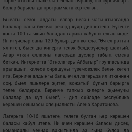
төрле атаклы шәхесләр белән очрашу, экскурсияләр -
болар барысы да программага кертелгән.
Быелгы сезон алдагы еллар белән чагыштырганда
балалар саны буенча рекорд куяр дип көтелә. Бүгенге
көнгә 100 гә якын баладан гариза кабул ителгән инде.
Ял итүчеләр саны 120 булыр, дип көтелә. "Өч ел рәттән
ял итеп, быел да килергә теләк белдерүчеләр шактый.
Алар үткән елларны лагерьда дуслар табып, смена
беткәч, Интернетта "Этнолагерь Айбагыр" группасында
аралашып, киләсе очрашуны түземсезлек белән көтеп
ята. Берничә алдынгы бала, өч ел лагерьда ял иткәннән
соң, быел яшьләре җитеп, вожатый булып барырга
теләк белдерде. Беренче тапкыр килергә җыенучы
балалар да күп быел", - дип сөйләде республика
керәшен оешмасы специалисты Алена Харитонова.
Лагерьга 10-16 яшьтәге, теләге булган һәр керәшен
баласы кабул ителә. Ни өчен керәшен баласы дисәк,
командалы уеннар вакытында аз гына булса да