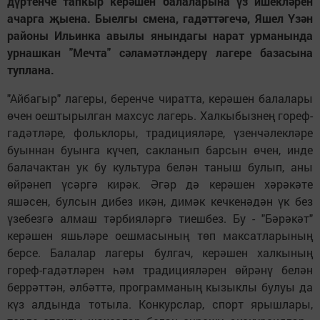
дүртенче тапкыр керәшен балаларына үз ишекләрен
ачарга җыена. Быелгы смена, гадәттәгечә, Яшел Үзән
районы Ильинка авылы янындагы нарат урманында
урнашкан "Мечта" сәламәтләндерү лагере базасына
туплана.
"Айбагыр" лагеры, беренче чиратта, керәшен балалары
өчен оештырылган махсус лагерь. Халкыбызнең гореф-
гадәтләре, фольклоры, традицияләре, үзенчәлекләре
буыннан буынга күчеп, сакланып барсын өчен, инде
балачактан ук бу культура белән таныш булып, аны
өйрәнеп үсәргә кирәк. Әгәр дә керәшен хәрәкәте
яшәсен, булсын дибез икән, димәк кечкенәдән үк без
үзебезгә алмаш тәрбияләргә тиешбез. Бу - "Бәрәкәт"
керәшен яшьләре оешмасының төп максатларының
берсе. Балалар лагеры булгач, керәшен халкының
гореф-гадәтләрен һәм традицияләрен өйрәнү белән
беррәттән, әлбәттә, программаның кызыклы булуы да
күз алдында тотыла. Конкурслар, спорт ярышлары,