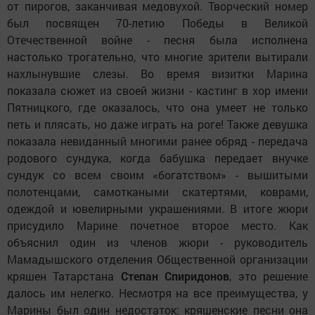
от пирогов, заканчивая медовухой. Творческий номер
был посвящен 70-летию Победы в Великой
Отечественной войне - песня была исполнена
настолько трогательно, что многие зрители вытирали
нахлынувшие слезы. Во время визитки Марина
показала сюжет из своей жизни - кастинг в хор имени
Пятницкого, где оказалось, что она умеет не только
петь и плясать, но даже играть на роге! Также девушка
показала невиданный многими ранее обряд - передача
родового сундука, когда бабушка передает внучке
сундук со всем своим «богатством» - вышитыми
полотенцами, самоткаными скатертями, коврами,
одеждой и ювелирными украшениями. В итоге жюри
присудило Марине почетное второе место. Как
объяснил один из членов жюри - руководитель
Мамадышского отделения Общественной организации
кряшен Татарстана
Степан Спиридонов
, это решение
далось им нелегко. Несмотря на все преимущества, у
Марины был один недостаток: кряшенские песни она