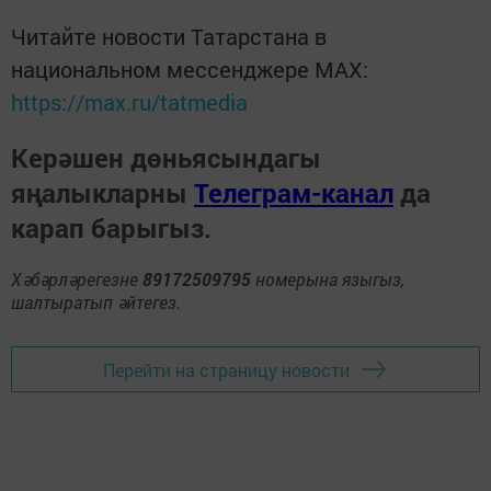
Читайте новости Татарстана в
национальном мессенджере MАХ:
https://max.ru/tatmedia
Керәшен дөньясындагы
яңалыкларны
Телеграм-канал
да
карап барыгыз.
Хәбәрләрегезне
89172509795
номерына языгыз,
шалтыратып әйтегез.
Перейти на страницу новости