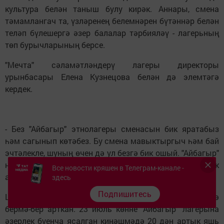
культура белән таныш булу кирәк. Аннары, смена
тәмамлангач та, үзләренең белемнәрен бүтәннәр белән
теләп бүлешергә әзер балалар тәрбияләү - лагерьның
төп бурычларының берсе.
"Мечта" сәламәтләндерү лагеры директоры
урынбасары Елена Кузнецова белән дә элемтәгә
кердек.
- Без "Айбагыр" этнолагеры сменасын бик яратабыз
һәм сагынып көтәбез. Бу смена мавыктыргыч һәм бай
эчтәлекле, шуның өчен дә ул безгә бик ошый. "Айбагыр"
ны барысына да мактап торабыз, алардан үрнәк
Все новости кряшен в Телеграм-канале -
алырга чакырабыз, - диде Елена Николаевна.
здесь
Подпишитесь
Шулай ук быел вожатый булып барырга теләүчеләр дә
бермә-бер арткан. 23 июль көнне "Айбагыр" лагерына
әзерлек буенча ясалган киңәшмәдә 20 дән артык яшь