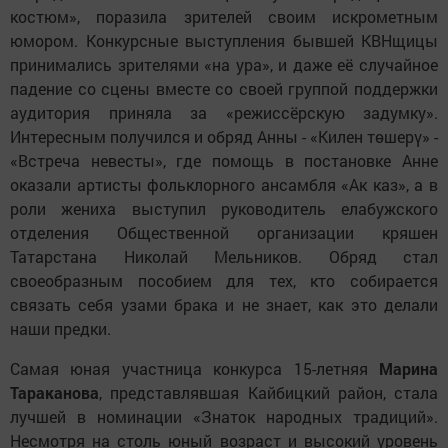
костюм», поразила зрителей своим искрометным
юмором. Конкурсные выступления бывшей КВНщицы
принимались зрителями «на ура», и даже её случайное
падение со сцены вместе со своей группой поддержки
аудитория приняла за «режиссёрскую задумку».
Интересным получился и обряд Анны - «Килен төшерү» -
«Встреча невесты», где помощь в постановке Анне
оказали артисты фольклорного ансамбля «Ак каз», а в
роли жениха выступил руководитель елабужского
отделения Общественной организации кряшен
Татарстана Николай Мельников. Обряд стал
своеобразным пособием для тех, кто собирается
связать себя узами брака и не знает, как это делали
наши предки.
Самая юная участница конкурса 15-летняя
Марина
Тараканова
, представлявшая Кайбицкий район, стала
лучшей в номинации «Знаток народных традиций».
Несмотря на столь юный возраст и высокий уровень