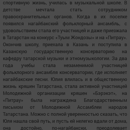
спортивную жизнь, училась в музыкальной школе. В
детстве мечтала стать сотрудником
правоохранительных органов. Когда в их поселке
появился нагайбакский фольклорный ансамбль, с
удовольствием стала его участницей и даже приезжала
в Татарстан на конкурс «Туым Жондозы» и на «Питрау».
Окончив школу, приехала в Казань и поступила в
Казанскую государственную консерваторию на
кафедру татарской музыки и этномузыкологии. За два
года учебы стала незаменимой участницей
фольклорного ансамбля консерватории, где исполняет
нагайбакские песни. Юлия влилась и в общественную
жизнь кряшен Татарстана, стала активной участницей
Молодежной организации кряшен «Бэрэкэт», на
«Питрау» была награждена Благодарственным
письмом от Молодежной Ассамблеи народов
Татарстана. Можно с полной уверенностью сказать, что
Юля нашла свой путь, и пусть ей нелегко вдали от дома,
она достойно, по-нагайбакски, преодолевает