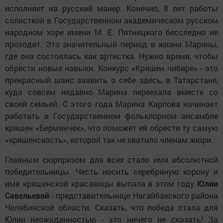
исполняет на русский манер. Конечно, 8 лет работы
солисткой в Государственном академическом русском
народном хоре имени М. Е. Пятницкого бесследно не
проходят. Это значительный период в жизни Марины,
где она состоялась как артистка. Нужно время, чтобы
обрести новые навыки. Конкурс «Кряшен чибяре» - это
прекрасный шанс заявить о себе здесь, в Татарстане,
куда совсем недавно Марина переехала вместе со
своей семьей. С этого года Марина Карпова начинает
работать в Государственном фольклорном ансамбле
кряшен «Бермянчек», что поможет ей обрести ту самую
«кряшенскость», которой так не хватило членам жюри.
Главным сюрпризом для всех стало имя абсолютной
победительницы. Честь носить серебряную корону и
имя кряшенской красавицы выпала в этом году
Юлии
Савельевой
- представительнице Нагайбакского района
Челябинской области. Сказать, что победа стала для
Юлии неожиданностью - это ничего не сказать! За