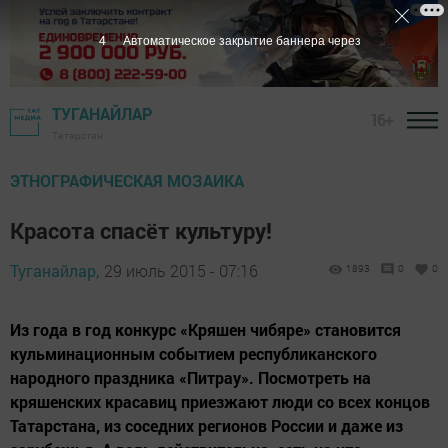
3
Автоматическое закрытие баннера через
ТУГАНАЙЛАР
16+
Татарстан
ЭТНОГРАФИЧЕСКАЯ МОЗАИКА
Красота спасёт культуру!
Туганайлар,
29 июль 2015 - 07:16
1893
0
0
Из года в год конкурс «Кряшен чибяре» становится
кульминационным событием республиканского
народного праздника «Питрау». Посмотреть на
кряшенских красавиц приезжают люди со всех концов
Татарстана, из соседних регионов России и даже из