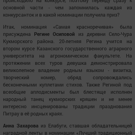
происходило на конкурсе, поэтому перейду сразу к
основной части - чем запомнилась каждая из
конкурсанток и в какой номинации получила приз?
Итак, номинация «Самая красноречивая» была
присуждена
Регине Осиповой
из деревни Село-Чура
Кукморского района. 20-летняя Регина учится на
втором курсе Казанского государственного аграрного
университета на агрономическом факультете. На
протяжении всех туров девушка демонстрировала
великолепное владение родным языком - визитка,
творческий номер, обряд сопровождались
бесконечными куплетами стихов. Также Региной под
всеобщие аплодисменты был блестяще исполнен
народный танец кукморских кряшен и не менее
интересно инсценированы традиции празднования
Питрау в её родных краях.
Анна Захарова
из Елабуги, ставшая обладательницей
наградной ленты в номинации «Лучший традиционный