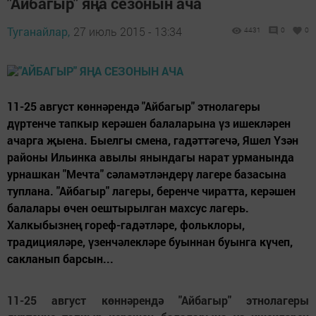
"Айбагыр" яңа сезонын ача
Туганайлар,
27 июль 2015 - 13:34
4431
0
0
11-25 август көннәрендә "Айбагыр" этнолагеры
дүртенче тапкыр керәшен балаларына үз ишекләрен
ачарга җыена. Быелгы смена, гадәттәгечә, Яшел Үзән
районы Ильинка авылы янындагы нарат урманында
урнашкан "Мечта" сәламәтләндерү лагере базасына
туплана. "Айбагыр" лагеры, беренче чиратта, керәшен
балалары өчен оештырылган махсус лагерь.
Халкыбызнең гореф-гадәтләре, фольклоры,
традицияләре, үзенчәлекләре буыннан буынга күчеп,
сакланып барсын...
11-25 август көннәрендә "Айбагыр" этнолагеры