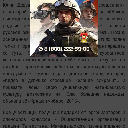
Юлии. Девушка исполнила песню «Ай-гай, керәшеннәр»,
в которой поётся о трагичной судьбе нагайбаков,
вынужденных 170 лет назад по приказу царя покинуть
родные земли, чтобы охранять южные границы
русской земли от нашествий кочевых племен. Песня,
основанная на реальных исторических событиях, полна
тоски и горечи, и Юлия смогла в полной мере передать
её суть. Юлия была единственной конкурсанткой,
которая аккомпанировала себе сама, к тому же на
домбре - практически забытом сегодня музыкальном
инструменте. Нужно отдать должное жюри, которое,
увидев в девушке огромное желание сохранить и
показать всем свою уникальную нагайбакскую
культуру, возложило на Юлю большие надежды,
объявив её «Кряшен чибяре - 2015».
Все участницы получили подарки от организаторов и
спонсоров конкурса - Общественной организации
кряшен Татарстана, Мамадышского муниципального