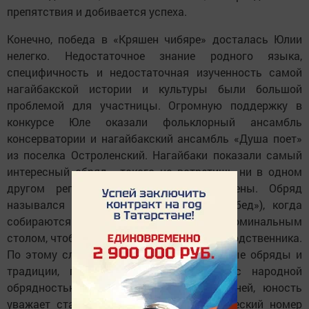
препятствия и добивается успеха.
Конечно, победа в «Кряшен чибяре» досталась Юлии
нелегко. Недостаточное знание родного языка,
специфичность и недостаточная изученность самой
нагайбакской истории и культуры были большой
проблемой для участницы. Огромную поддержку в
конкурсе Юле оказали фольклорный ансамбль
консерватории и нагайбакский ансамбль «Душа поет»
из поселка Остроленский. Нагайбаки показали самый
интересный обряд - такого не встретишь ни в одном
другом регионе, где проживают кряшены. Обряд
назывался «Аш бирү» («Поминальный обед»), когда
собираются родные и близкие за поминальным
столом, чтобы почтить память усопшего родственника.
По этому случаю существуют специальные обряды и
традиции, где религия переплетается с народной
обрядностью, горечь соседствует с песней, юность
уважает старость. Особо отметим творческий номер