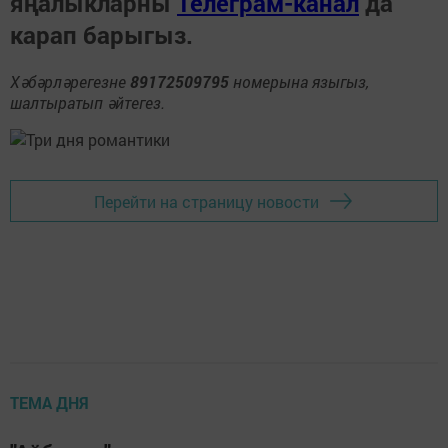
яңалыкларны
Телеграм-канал
да
карап барыгыз.
Хәбәрләрегезне
89172509795
номерына языгыз,
шалтыратып әйтегез.
Перейти на страницу новости
ТЕМА ДНЯ