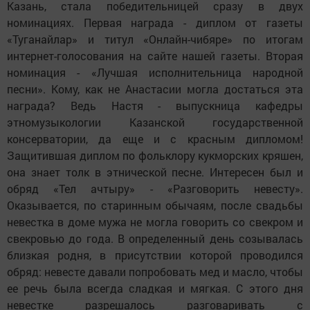
Казань, стала победительницей сразу в двух
номинациях. Первая награда - диплом от газеты
«Туганайлар» и титул «Онлайн-чибяре» по итогам
интернет-голосования на сайте нашей газеты. Вторая
номинация - «Лучшая исполнительница народной
песни». Кому, как не Анастасии могла достаться эта
награда? Ведь Настя - выпускница кафедры
этномузыкологии Казанской государственной
консерватории, да еще и с красным дипломом!
Защитившая диплом по фольклору кукморских кряшен,
она знает толк в этнической песне. Интересен был и
обряд «Тел ачтыру» - «Разговорить невесту».
Оказывается, по старинным обычаям, после свадьбы
невестка в доме мужа не могла говорить со свекром и
свекровью до года. В определенный день созывалась
близкая родня, в присутствии которой проводился
обряд: невесте давали попробовать мед и масло, чтобы
ее речь была всегда сладкая и мягкая. С этого дня
невестке разрешалось разговаривать с