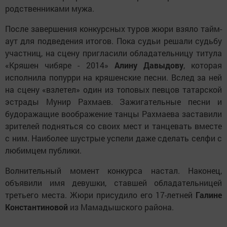
родственниками мужа.
После завершения конкурсных туров жюри взяло тайм-
аут для подведения итогов. Пока судьи решали судьбу
участниц, на сцену пригласили обладательницу титула
«Кряшен чибяре - 2014»
Алину Давыдову
, которая
исполнила попурри на кряшенские песни. Вслед за ней
на сцену «взлетел» один из топовых певцов татарской
эстрады Мунир Рахмаев. Зажигательные песни и
будоражащие воображение танцы Рахмаева заставили
зрителей подняться со своих мест и танцевать вместе
с ним. Наиболее шустрые успели даже сделать селфи с
любимцем публики.
Волнительный момент конкурса настал. Наконец,
объявили имя девушки, ставшей обладательницей
третьего места. Жюри присудило его 17-летней
Галине
Константиновой
из Мамадышского района.