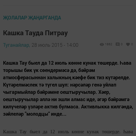
ҖОЛАЛАР ҖАҢАРГАНДА
Кашка Тауда Питрау
Туганайлар,
28 июль 2015 - 14:00
1862
0
0
Кашка Тау быел да 12 июль көнне кунак төшерде. Һава
торышы бик үк сөендермәсә дә, бәйрәм
атмосферасыннан халыкның кәефе бик тиз күтәрелде.
Күтәрелмәслек тә түгел шул: нәрсәләр генә уйлап
чыгармыйлар бәйрәмне оештыручылар. Хәер,
оештыручылар әллә ни эшли алмас иде, әгәр бәйрәмгә
килүчеләр үзләре актив булмаса. Активлыкка килгәндә,
зәйлеләр "молодцы" инде...
Кашка Тау быел да 12 июль көнне кунак төшерде. Һава