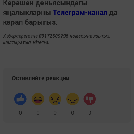
Керәшен дөньясындагы
яңалыкларны
Телеграм-канал
да
карап барыгыз.
Хәбәрләрегезне
89172509795
номерына языгыз,
шалтыратып әйтегез.
Оставляйте реакции
0
0
0
0
0