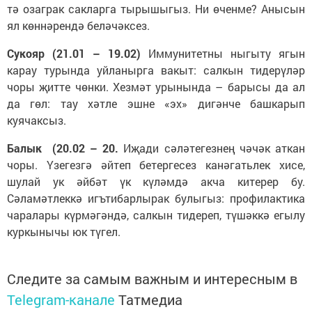
тә озаграк сакларга тырышыгыз. Ни өченме? Анысын
ял көннәрендә беләчәксез.
Сукояр (21.01 – 19.02)
Иммунитетны ныгыту ягын
карау турында уйланырга вакыт: салкын тидерүләр
чоры җитте чөнки. Хезмәт урынында – барысы да ал
да гөл: тау хәтле эшне «эх» дигәнче башкарып
куячаксыз.
Балык (20.02 – 20.
Иҗади сәләтегезнең чәчәк аткан
чоры. Үзегезгә әйтеп бетергесез канәгатьлек хисе,
шулай ук әйбәт үк күләмдә акча китерер бу.
Сәламәтлеккә игътибарлырак булыгыз: профилактика
чаралары күрмәгәндә, салкын тидереп, түшәккә егылу
куркынычы юк түгел.
Следите за самым важным и интересным в
Telegram-канале
Татмедиа