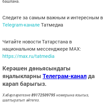
башлана.
Следите за самым важным и интересным в
Telegram-канале
Татмедиа
Читайте новости Татарстана в
национальном мессенджере MАХ:
https://max.ru/tatmedia
Керәшен дөньясындагы
яңалыкларны
Телеграм-канал
да
карап барыгыз.
Хәбәрләрегезне
89172509795
номерына языгыз,
шалтыратып әйтегез.