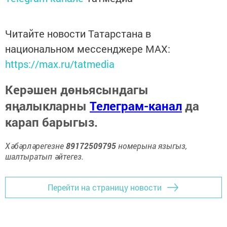
Читайте новости Татарстана в
национальном мессенджере MАХ:
https://max.ru/tatmedia
Керәшен дөньясындагы
яңалыкларны
Телеграм-канал
да
карап барыгыз.
Хәбәрләрегезне
89172509795
номерына языгыз,
шалтыратып әйтегез.
Перейти на страницу новости