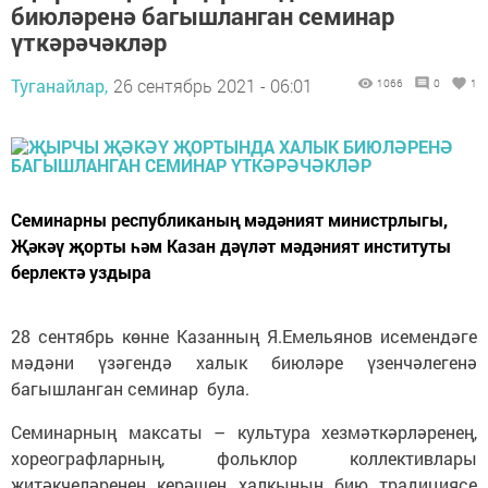
биюләренә багышланган семинар
үткәрәчәкләр
Туганайлар,
26 сентябрь 2021 - 06:01
1066
0
1
Семинарны республиканың мәдәният министрлыгы,
Җәкәү җорты һәм Казан дәүләт мәдәният институты
берлектә уздыра
28 сентябрь көнне Казанның Я.Емельянов исемендәге
мәдәни үзәгендә халык биюләре үзенчәлегенә
багышланган семинар була.
Семинарның максаты – культура хезмәткәрләренең,
хореографларның, фольклор коллективлары
җитәкчеләренең керәшен халкының бию традициясе