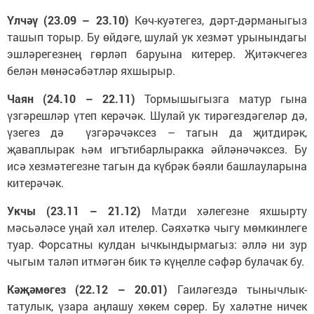
Үлчәү (23.09 – 23.10)
Көч-куәтегез, дәрт-дәрманыгыз
ташып торыр. Бу өйдәге, шулай ук хезмәт урынындагы
эшләрегезнең гөрләп баруына китерер. Җитәкчегез
белән мөнәсәбәтләр яхшырыр.
Чаян (24.10 – 22.11)
Тормышыгызга матур гына
үзгәрешләр үтеп керәчәк. Шулай ук тирәгездәгеләр дә,
үзегез дә үзгәрәчәксез – тагын да җитдирәк,
җаваплырак һәм игътибарлыракка әйләнәчәксез. Бу
исә хезмәтегезне тагын да күбрәк бәяли башлауларына
китерәчәк.
Укчы (23.11 – 21.12)
Матди хәлегезне яхшырту
мәсьәләсе уңай хәл ителер. Сәяхәткә чыгу мөмкинлеге
туар. Форсатны кулдан ычкындырмагыз: әллә ни зур
чыгым таләп итмәгән бик тә күңелле сәфәр булачак бу.
Кәҗәмөгез (22.12 – 20.01)
Гаиләгездә тынычлык-
татулык, үзара аңлашу хөкем сөрер. Бу халәтне ничек