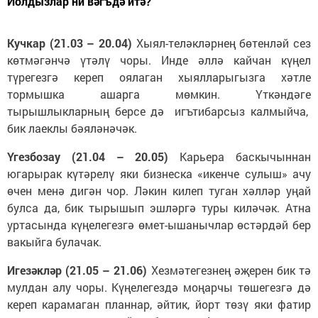
Йолдызлар ни вәгъдә итә?
Кучкар (21.03 – 20.04)
Хыял-теләкләрнең бөтенләй сез
көтмәгәнчә үтәлү чоры. Инде әллә кайчан күңел
түрегезгә кереп оялаган хыялларыгызга хәтле
тормышка ашарга мөмкин. Үткәндәге
тырышлыкларның берсе дә игътибарсыз калмыйча,
бик лаеклы бәяләнәчәк.
Үгезбозау (21.04 – 20.05)
Карьера баскычыннан
югарырак күтәрелү яки бизнеска «икенче сулыш» ачу
өчен менә дигән чор. Ләкин килеп туган хәлләр уңай
булса да, бик тырышып эшләргә туры киләчәк. Атна
уртасында күңелегезгә өмет-ышанычлар өстәрдәй бер
вакыйга булачак.
Игезәкләр (21.05 – 21.06)
Хезмәтегезнең әҗерен бик тә
мулдан алу чоры. Күңелегездә моңарчы төшегезгә дә
кереп карамаган планнар, әйтик, йорт төзү яки фатир