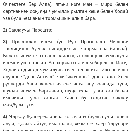
Өчлектәге Бер Алла), ягъни изге май – миро белән
сөрткәннән соң, яңа чумылдырылган кеше белән Ходай
үзе була һәм аның тормышын алып бара.
2)
Саклаучы Пәрештә;
3)
Православ исем (ул Рус Православ Чиркәве
традициясе буенча ниндидер изге хөрмәтенә бирелә).
Балага исемне ата-ана сайлый, ә өлкәнрәк чумылучы
исемне үзе сайлый. Үз хөрмәтенә исем бирелгән Изге,
Ходай алдында чумылучы өчен теләк итә. Изгене искә
алу көне “день Ангела” яки “именины” дип атала. Элек
русларда бала кайсы изгене искә алу көнендә туса,
шуның исемен биргәннәр, шуңа күрә туган көн белән
именины туры килгән. Хәзер бу гадәтне саклау
мәҗбүри түгел.
4)
Чиркәү Җәшерекләренә юл ачылу (чумылучы өлеш
алуы, җазык әйтүе, иманнары, хезмәте, хәер бирүләре
белән чиркәү тормышында катнаша алган Чиркәүнең