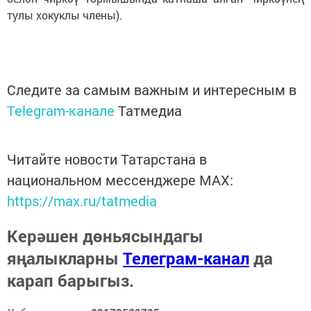
тулы хокуклы члены).
Следите за самым важным и интересным в
Telegram-канале
Татмедиа
Читайте новости Татарстана в
национальном мессенджере MАХ:
https://max.ru/tatmedia
Керәшен дөньясындагы
яңалыкларны
Телеграм-канал
да
карап барыгыз.