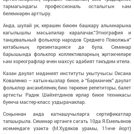
тармагындагы профессиональ осталыгын һәм
белемнәрен арттыру.
Анда, шулай ук, керәшен биюен башкару алымнарына
кагылышлы мәсьәләләр каралачак.“Этнография и
танцевальный фольклор народов Среднего Поволжья”
китабының презентациясе дә була. Семинар
барышында фольклор коллективларның җитәкчеләре
һәм хореографлар өчен махсус әдәбият тәкъдим ителә.
Казан дәүләт мәдәният институты укытучысы Оксана
Коваленко – хатын-кызлар биюе, ә “Бәрмәнчек” дәүләт
фольклор ансамбленең бию төркеме репетиторы, балет
артисты Радик Шәйхетдинов ирләр биюе техникасы
буенча мастер-класс уздырачаклар.
Соңыннан анда катнашучыларга сертификатлар
тапшырыла. Семинар иртәнге сәгать 10да Я.Емельянов
исемендәге үзәктә (М.Худяков урамы, 11нче йорт)