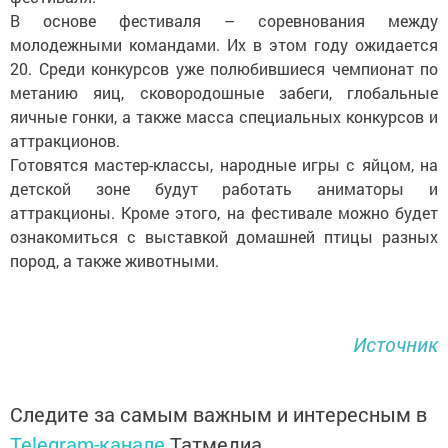
В основе фестиваля – соревнования между
молодежными командами. Их в этом году ожидается
20. Среди конкурсов уже полюбившиеся чемпионат по
метанию яиц, сковородошные забеги, глобальные
яичные гонки, а также масса специальных конкурсов и
аттракционов.
Готовятся мастер-классы, народные игры с яйцом, на
детской зоне будут работать аниматоры и
аттракционы. Кроме этого, на фестивале можно будет
ознакомиться с выставкой домашней птицы разных
пород, а также животными.
Источник
Следите за самым важным и интересным в
Telegram-канале
Татмедиа