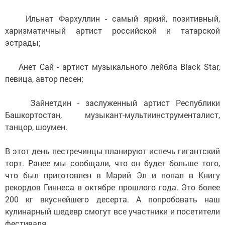
Ильнат Фархуллин - самый яркий, позитивный,
харизматичный артист российской и татарской
эстрады;
Анет Сай - артист музыкального лейбла Black Star,
певица, автор песен;
Зайнетдин - заслуженный артист Республики
Башкортостан, музыкант-мультиинструменталист,
танцор, шоумен.
В этот день пестречинцы планируют испечь гигантский
торт. Ранее мы сообщали, что он будет больше того,
что был приготовлен в Марий Эл и попал в Книгу
рекордов Гиннеса в октябре прошлого года. Это более
200 кг вкуснейшего десерта. А попробовать наш
кулинарный шедевр смогут все участники и посетители
фестиваля.