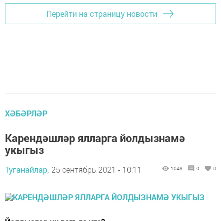
Перейти на страницу новости
ХӘБӘРЛӘР
Карендәшләр ялларга йолдызнамә
укыгыз
Туганайлар,
25 сентябрь 2021 - 10:11
1048
0
0