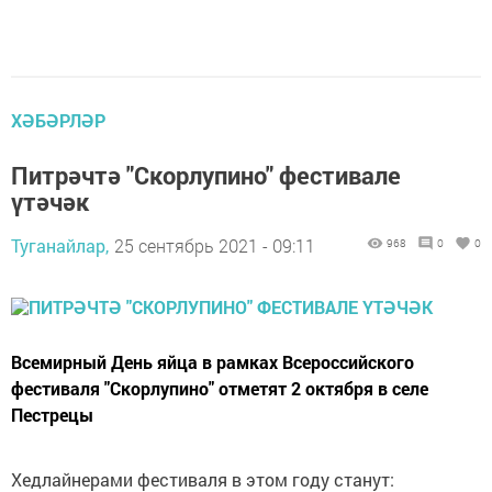
ХӘБӘРЛӘР
Питрәчтә "Скорлупино" фестивале
үтәчәк
Туганайлар,
25 сентябрь 2021 - 09:11
968
0
0
Всемирный День яйца в рамках Всероссийского
фестиваля "Скорлупино" отметят 2 октября в селе
Пестрецы
Хедлайнерами фестиваля в этом году станут: