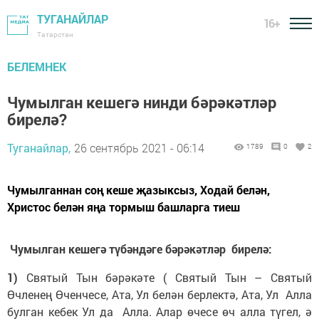
ТУГАНАЙЛАР
16+
Татарстан
БЕЛЕМНЕК
Чумылган кешегә нинди бәрәкәтләр
бирелә?
Туганайлар,
26 сентябрь 2021 - 06:14
1789
0
2
Чумылганнан соң кеше җазыксыз, Ходай белән,
Христос белән яңа тормыш башларга тиеш
Чумылган кешегә түбәндәге бәрәкәтләр бирелә:
1)
Святый Тын бәрәкәте ( Святый Тын – Святый
Өчленең Өченчесе, Ата, Ул белән берлектә, Ата, Ул Алла
булган кебек Ул да Алла. Алар өчесе өч алла түгел, ә