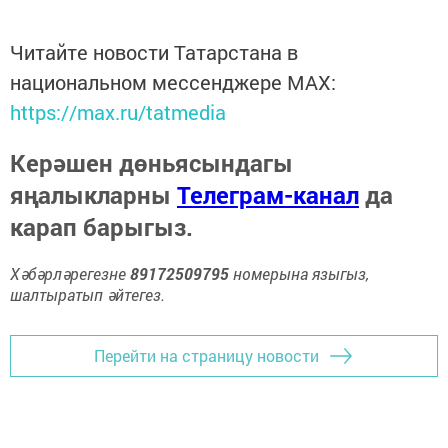
Читайте новости Татарстана в
национальном мессенджере MАХ:
https://max.ru/tatmedia
Керәшен дөньясындагы
яңалыкларны
Телеграм-канал
да
карап барыгыз.
Хәбәрләрегезне
89172509795
номерына языгыз,
шалтыратып әйтегез.
Перейти на страницу новости