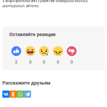
Хәбәрләрегезне
89172509795
номерына языгыз,
шалтыратып әйтегез.
Оставляйте реакции
2
0
0
0
0
Расскажите друзьям