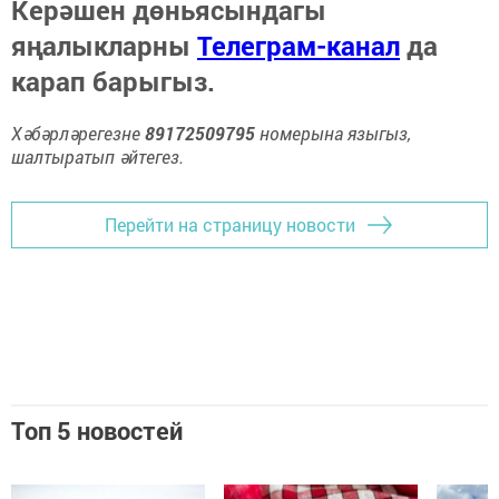
Керәшен дөньясындагы
яңалыкларны
Телеграм-канал
да
карап барыгыз.
Хәбәрләрегезне
89172509795
номерына языгыз,
шалтыратып әйтегез.
Перейти на страницу новости
Топ 5 новостей