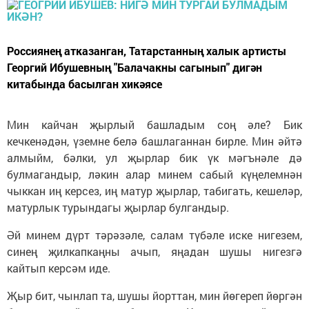
Россиянең атказанган, Татарстанның халык артисты
Георгий Ибушевның "Балачакны сагынып" дигән
китабында басылган хикәясе
Мин кайчан җырлый башладым соң әле? Бик
кечкенәдән, үземне белә башлаганнан бирле. Мин әйтә
алмыйм, бәлки, ул җырлар бик үк мәгънәле дә
булмагандыр, ләкин алар минем сабый күңелемнән
чыккан иң керсез, иң матур җырлар, табигать, кешеләр,
матурлык турындагы җырлар булгандыр.
Әй минем дүрт тәрәзәле, салам түбәле иске нигезем,
синең җилкапкаңны ачып, яңадан шушы нигезгә
кайтып керсәм иде.
Җыр бит, чынлап та, шушы йорттан, мин йөгереп йөргән