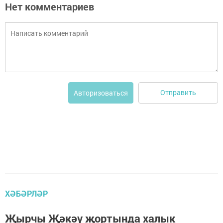
Нет комментариев
Отправить
Авторизоваться
ХӘБӘРЛӘР
Җырчы Җәкәү җортында халык