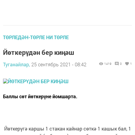
ТӨРЛЕДӘН-ТӨРЛЕ НИ ТӨРЛЕ
Йөткерүдән бер киңәш
Туганайлар,
25 сентябрь 2021 - 08:42
1419
0
1
Баллы сөт йөткерүне йомшарта.
Йөткерүгә каршы 1 стакан кайнар сөткә 1 кашык бал, 1