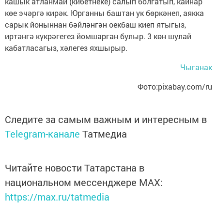
кашык атланмай (кибетнеке) салып болгатып, кайнар
көе эчәргә кирәк. Юрганны баштан ук бөркәнеп, аякка
сарык йоныннан бәйләнгән оекбаш киеп ятыгыз,
иртәнгә күкрәгегез йомшарган булыр. 3 көн шулай
кабатласагыз, хәлегез яхшырыр.
Чыганак
Фото:pixabay.com/ru
Следите за самым важным и интересным в
Telegram-канале
Татмедиа
Читайте новости Татарстана в
национальном мессенджере MАХ:
https://max.ru/tatmedia