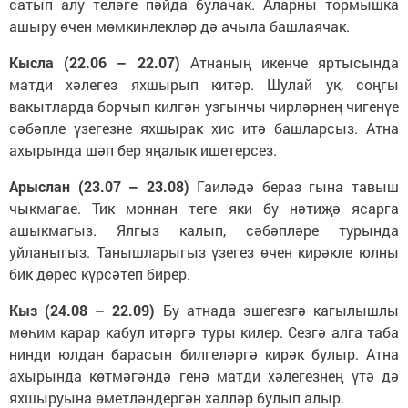
сатып алу теләге пәйда булачак. Аларны тормышка
ашыру өчен мөмкинлекләр дә ачыла башлаячак.
Кысла (22.06 – 22.07)
Атнаның икенче яртысында
матди хәлегез яхшырып китәр. Шулай ук, соңгы
вакытларда борчып килгән узгынчы чирләрнең чигенүе
сәбәпле үзегезне яхшырак хис итә башларсыз. Атна
ахырында шәп бер яңалык ишетерсез.
Арыслан (23.07 – 23.08)
Гаиләдә бераз гына тавыш
чыкмагае. Тик моннан теге яки бу нәтиҗә ясарга
ашыкмагыз. Ялгыз калып, сәбәпләре турында
уйланыгыз. Танышларыгыз үзегез өчен кирәкле юлны
бик дөрес күрсәтеп бирер.
Кыз (24.08 – 22.09)
Бу атнада эшегезгә кагылышлы
мөһим карар кабул итәргә туры килер. Сезгә алга таба
нинди юлдан барасын билгеләргә кирәк булыр. Атна
ахырында көтмәгәндә генә матди хәлегезнең үтә дә
яхшыруына өметләндергән хәлләр булып алыр.