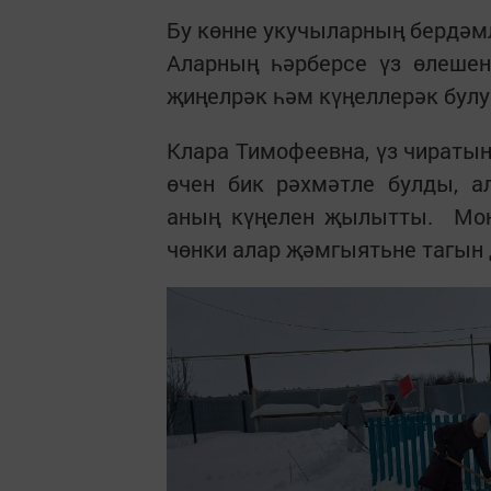
Бу көнне укучыларның бердәмл
Аларның һәрберсе үз өлешен
җиңелрәк һәм күңеллерәк бул
Клара Тимофеевна, үз чиратын
өчен бик рәхмәтле булды, 
аның күңелен җылытты. Монд
чөнки алар җәмгыятьне тагын 