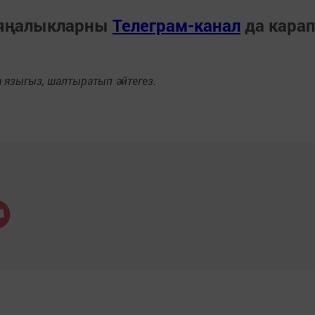
 яңалыкларны
Телеграм-канал
да кара
языгыз, шалтыратып әйтегез.