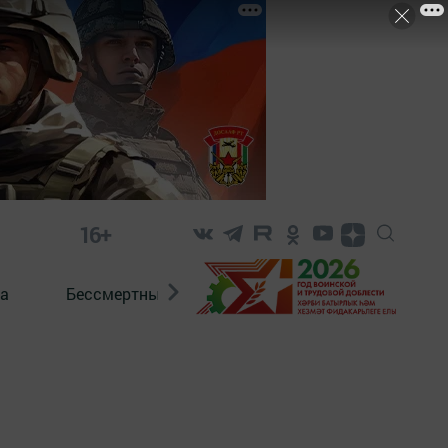
16+
а
Бессмертный полк. Кряшены