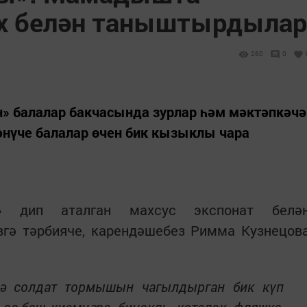
их белән таныштырдылар
260
0
 балалар бакчасында зурлар һәм мәктәпкәчә
әнүче балалар өчен бик кызыклы чара
» дип аталган махсус экспонат белә
згә тәрбияче, карендәшебез Римма Кузнецов
дә солдат тормышын чагылдырган бик күп