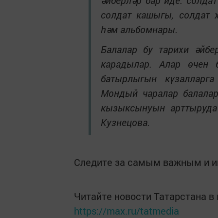
әйберләр бар иде: солдат
солдат кашыгы, солдат 
һәм альбомнары.
Балалар бу тарихи әйбе
карадылар. Алар өчен 
батырлыгын күзалларг
Мондый чаралар балалар
кызыксынуын арттыруда
Кузнецова.
Следите за самым важным и 
Читайте новости Татарстана 
https://max.ru/tatmedia