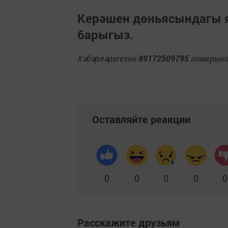
Керәшен дөньясындагы
барыгыз.
Хәбәрләрегезне
89172509795
номерына 
Оставляйте реакции
0
0
0
0
0
Расскажите друзьям