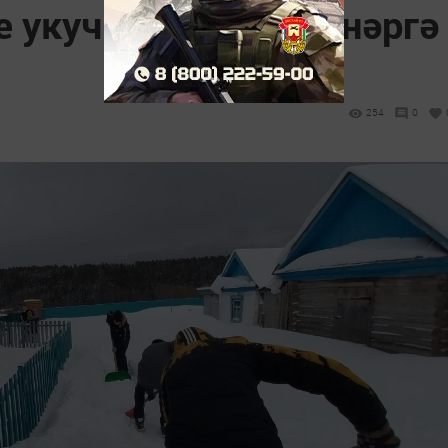
е укучылары өлкәннәргә
254
0