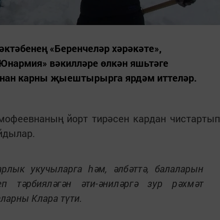
ктәбенең «Беренчеләр хәрәкәте»,
Юнармия» вәкилләре өлкән яшьтәге
ан карны җыештырырга ярдәм иттеләр.
мофеевнаның йорт тирәсен кардан чистартып
йдылар.
арлык укучыларга һәм, әлбәттә, балаларын
п тәрбияләгән әти-әниләргә зур рәхмәт
аларны Клара түти.