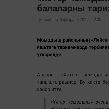
балаларны тар
Туганайлар,
3 февраль 2026 - 12:00
Мамадыш районының «Ләйсән»
яшьтәге төркемнәрдә тәрбиял
үткәрелде.
Аларны «Хәтер чемоданы
таныштырдылар. Бу хакта бе
хәбәр итте.
«Хәтер чемоданы» эчен