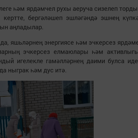
еге һәм ярдәмчел рухы аеруча сизелеп торды
 кертте, бергәләшеп эшләгәндә эшнең күпк
уын аңладылар.
да, яшьләрнең энергиясе һәм эчкерсез ярдәм
аларның эчкерсез елмаюлары һәм активлыг
ый игелекле гамәлләрнең даими булса иде
да ныграк һәм дус итә.