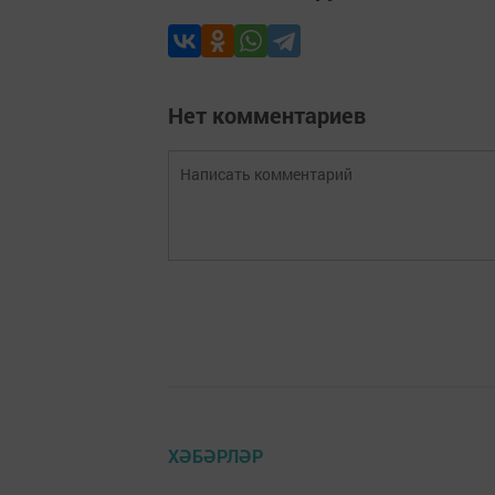
Нет комментариев
ХӘБӘРЛӘР