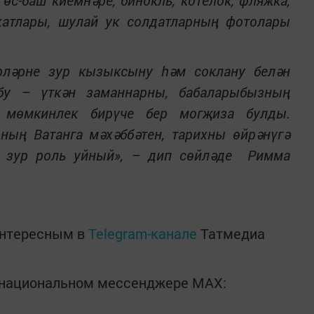
 өс-баш киемнәре, бинокль, котелок, фляжка,
хатлары, шулай ук солдатларның фотолары
рләрне зур кызыксыну һәм соклану белән
бу – үткән заманнарны, бабаларыбызның
а мөмкинлек бирүче бер могҗиза булды.
ның Ватанга мәхәббәтен, тарихны өйрәнүгә
 зур роль уйный», – дип сөйләде Римма
интересным в
Telegram-канале
Татмедиа
в национальном мессенджере MАХ: