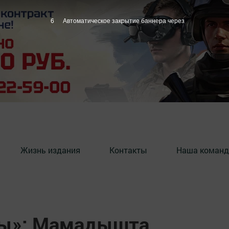
5
Автоматическое закрытие баннера через
Жизнь издания
Контакты
Наша команд
ны»: Мамадышта