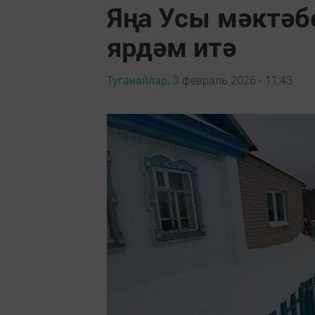
Яңа Усы мәктәб
ярдәм итә
Туганайлар,
3 февраль 2026 - 11:43