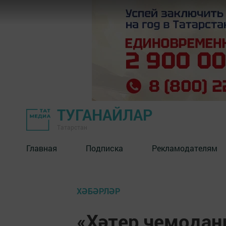
ТУГАНАЙЛАР
Татарстан
Главная
Подписка
Рекламодателям
ХӘБӘРЛӘР
«Хәтер чемода