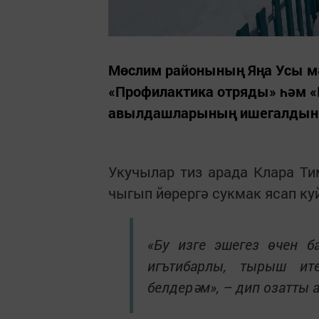
Мөслим районының Яңа Усы мә
«Профилактика отряды» һәм «
авылдашларының ишегалдынн
Укучылар тиз арада Клара Ти
чыгып йөрергә сукмак ясап ку
«Бу изге эшегез өчен б
игътибарлы, тырыш ите
белдерәм», – дип озатты 