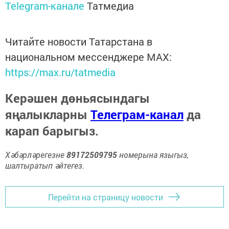
Telegram-канале
Татмедиа
Читайте новости Татарстана в
национальном мессенджере MАХ:
https://max.ru/tatmedia
Керәшен дөньясындагы
яңалыкларны
Телеграм-канал
да
карап барыгыз.
Хәбәрләрегезне
89172509795
номерына языгыз,
шалтыратып әйтегез.
Перейти на страницу новости