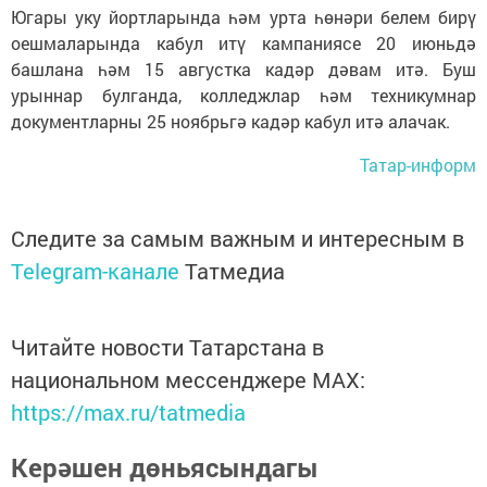
Югары уку йортларында һәм урта һөнәри белем бирү
оешмаларында кабул итү кампаниясе 20 июньдә
башлана һәм 15 августка кадәр дәвам итә. Буш
урыннар булганда, колледжлар һәм техникумнар
документларны 25 ноябрьгә кадәр кабул итә алачак.
Татар-информ
Следите за самым важным и интересным в
Telegram-канале
Татмедиа
Читайте новости Татарстана в
национальном мессенджере MАХ:
https://max.ru/tatmedia
Керәшен дөньясындагы