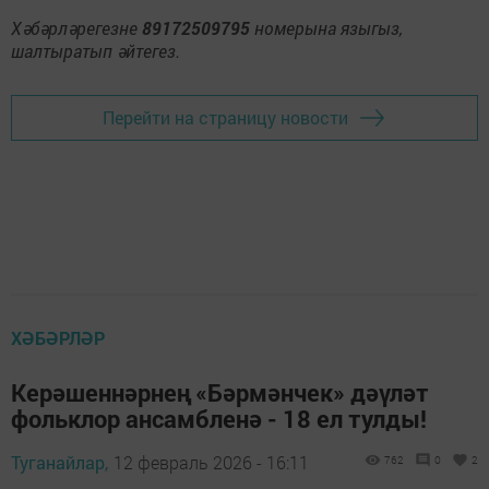
Хәбәрләрегезне
89172509795
номерына языгыз,
шалтыратып әйтегез.
Перейти на страницу новости
ХӘБӘРЛӘР
Керәшеннәрнең «Бәрмәнчек» дәүләт
фольклор ансамбленә - 18 ел тулды!
Туганайлар,
12 февраль 2026 - 16:11
762
0
2