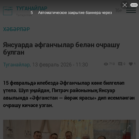
ТУГАНАЙЛАР
16+
3
Автоматическое закрытие баннера через
Татарстан
ХӘБӘРЛӘР
Янсуарда әфганчылар белән очрашу
булган
Туганайлар,
13 февраль 2026 - 11:30
713
0
1
15 февральдә илебездә Әфганчылар көне билгеләп
үтелә. Шул уңайдан, Питрәч районының Янсуар
авылында «Әфганстан — йөрәк ярасы» дип исемләнгән
очрашу кичәсе узган.