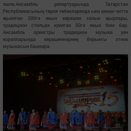
эшли.Ансамбль репертуарында Татарстан
Республикасының төрле төбәкләрендә һәм аннан читтә
җыелган 200гә якын керәшен халык җырлары,
традицион стильдә куелган 50гә якын бию бар.
Ансамбль оркестры традицион музыка уен
коралларында керәшеннәрнең борынгы этник
музыкасын башкара.