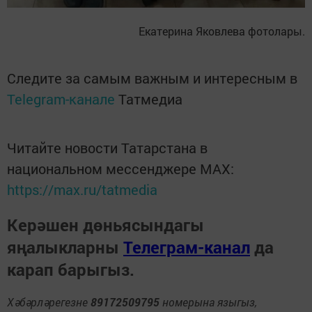
Екатерина Яковлева фотолары.
Следите за самым важным и интересным в
Telegram-канале
Татмедиа
Читайте новости Татарстана в
национальном мессенджере MАХ:
https://max.ru/tatmedia
Керәшен дөньясындагы
яңалыкларны
Телеграм-канал
да
карап барыгыз.
Хәбәрләрегезне
89172509795
номерына языгыз,