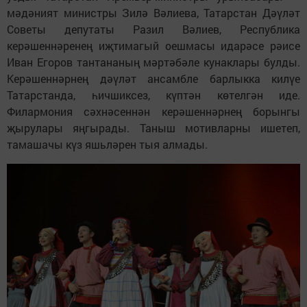
мәдәният министры Зилә Вәлиева, Татарстан Дәүләт
Советы депутаты Разил Вәлиев, Республика
керәшеннәренең иҗтимагый оешмасы идарәсе рәисе
Иван Егоров тантананың мәртәбәле кунаклары булды.
Керәшеннәрнең дәүләт ансамбле барлыкка килүе
Татарстанда, һичшиксез, күптән көтелгән иде.
Филармония сәхнәсеннән керәшеннәрнең борынгы
җырулары яңгырады. Таныш мотивларны ишетеп,
тамашачы күз яшьләрен тыя алмады.