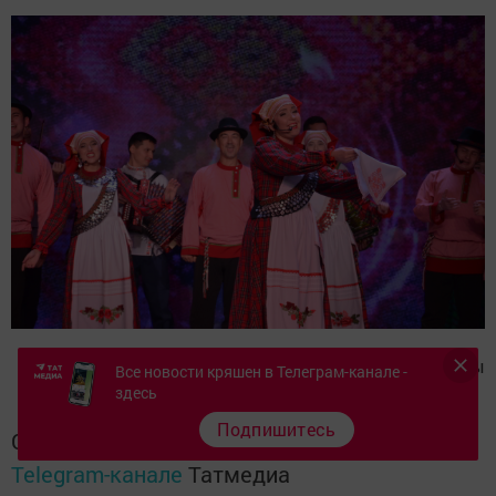
Алина Кондратьева фотолары
Все новости кряшен в Телеграм-канале -
здесь
Подпишитесь
Следите за самым важным и интересным в
Telegram-канале
Татмедиа