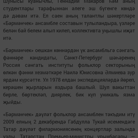
Шунысы куанычлы, Геннадий Макаров һәм аның
студентлары тарафыннан әлеге эш бүгенге көндә
дә дәвам итә. Ел саен аның талантлы шәкертләре
«Бәрмәнчек» ансамбле составын тулыландыра, үзләре
белән бай белем алып килеп, коллективта уңышлы иҗат
итә.
«Бәрмәнчек» оешкан көннәрдән үк ансамбльгә сәнгать
фәннәре кандидаты, Санкт-Петербург шәһәренең
Россия сәнгать институты фольклор секторының
өлкән фәнни хезмәткәре Наилә Юнисовна Әлмиева зур
ярдәм күрсәтте. Ул 1978 елдан экспедицияләрдә йөреп,
керәшен җырларын яздыра башлый. Шул вакыттан
бирле, бөртекләп, диярлек, бик күп уникаль язма
җыйды.
«Бәрмәнчек» дәүләт фольклор ансамблен тәкъдим итү
2009 елның 2 декабрендә Габдулла Тукай исемендәге
Татар дәүләт филармониясенең концертлар залында
узды. Татарстан Премьер-министры урынбасары —