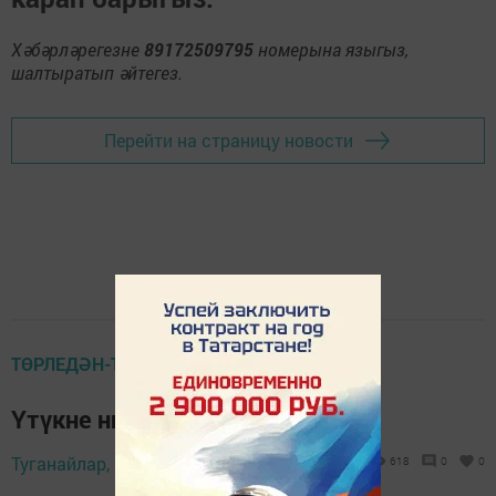
Хәбәрләрегезне
89172509795
номерына языгыз,
шалтыратып әйтегез.
Перейти на страницу новости
ТӨРЛЕДӘН-ТӨРЛЕ
Үтүкне ничек чистартырга?
Туганайлар,
13 февраль 2026 - 08:00
618
0
0