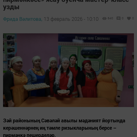
узды
Фрида Вәлитова,
13 февраль 2026 - 10:10
640
0
0
Зәй районының Сәвәләй авылы мәдәният йортында
керәшеннәрнең иң тәмле ризыкларының берсе –
пирмәнкә пешерделәр.