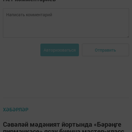
Отправить
Авторизоваться
ХӘБӘРЛӘР
Сәвәләй мәдәният йортында «Бәрәңге
пирмәнкәсе» ясау буенча мастер-класс