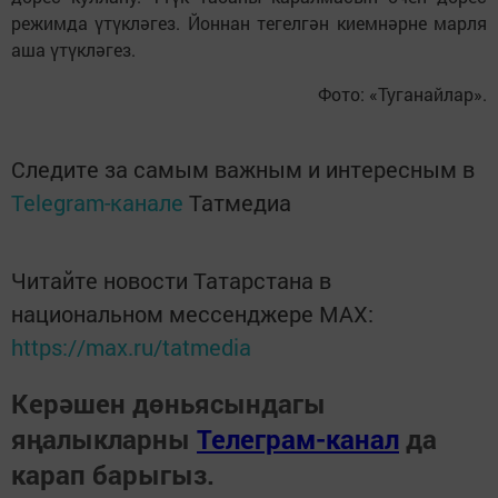
режимда үтүкләгез. Йоннан тегелгән киемнәрне марля
аша үтүкләгез.
Фото: «Туганайлар».
Следите за самым важным и интересным в
Telegram-канале
Татмедиа
Читайте новости Татарстана в
национальном мессенджере MАХ:
https://max.ru/tatmedia
Керәшен дөньясындагы
яңалыкларны
Телеграм-канал
да
карап барыгыз.