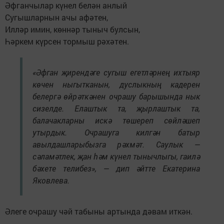
Әфганчылар күнел белән анлый
Сугышларнын ачы афәтен,
Илләр имин, көннәр тыныч булсын,
Һәркем күрсен тормыш рәхәтен.
«Әфган җирендәге сугыш егетләрнең ихтыяр
көчен ныгытканын, дуслыкның кадерен
белергә өйрәткәнен очрашу барышында нык
сизелде. Елаштык та, җырлаштык та,
балачакларны искә төшереп сөйләшеп
утырдык. Очрашуга килгән батыр
авылдашларыбызга рәхмәт. Саулык —
сәламәтлек, җан һәм күнел тынычлыгы, гаилә
бәхете телибез», — дип әйтте Екатерина
Яковлева.
Әлеге очрашу чәй табыны артында дәвам иткән.