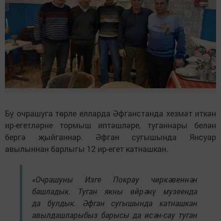
Бу очрашуга төрле елларда Әфганстанда хезмәт иткән
ир-егетләрне тормыш иптәшләре, туганнары белән
бергә җыйганнар. Әфган сугышында Янсуар
авылыннан барлыгы 12 ир-егет катнашкан.
«Очрашуны Изге Покрау чиркәвеннән
башладык. Туган якны өйрәнү музеенда
да булдык. Әфган сугышында катнашкан
авылдашларыбыз барысы да исән-сау туган