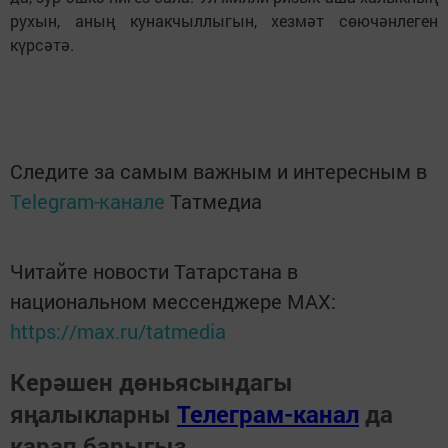
рухын, аның кунакчыллыгын, хезмәт сөючәнлеген
күрсәтә.
Следите за самым важным и интересным в
Telegram-канале
Татмедиа
Читайте новости Татарстана в
национальном мессенджере MАХ:
https://max.ru/tatmedia
Керәшен дөньясындагы
яңалыкларны
Телеграм-канал
да
карап барыгыз.