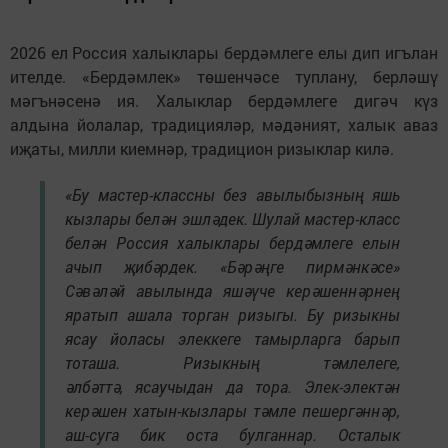
2026 ел Россия халыклары бердәмлеге елы дип игълан
ителде. «Бердәмлек» төшенчәсе туплану, берләшү
мәгънәсенә ия. Халыклар бердәмлеге дигәч күз
алдына йолалар, традицияләр, мәдәният, халык аваз
иҗаты, милли киемнәр, традицион ризыклар килә.
«Бу мастер-классны без авылыбызның яшь
кызлары белән эшләдек. Шулай мастер-класс
белән Россия халыклары бердәмлеге елын
ачып җибәрдек. «Бәрәңге пирмәнкәсе»
Сәвәләй авылында яшәүче керәшеннәрнең
яратып ашала торган ризыгы. Бу ризыкны
ясау йоласы элеккеге тамырларга барып
тоташа. Ризыкның тәмлелеге,
әлбәттә, ясаучыдан да тора. Элек-электән
керәшен хатын-кызлары тәмле пешергәннәр,
аш-суга бик оста булганнар. Осталык