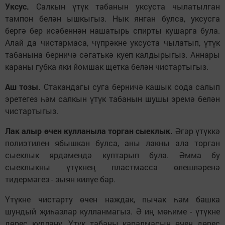
Уксус.
Салкын үтүк табанын уксуста чылатылган
тампон белән ышкыгыз. Нык янган булса, уксусга
бергә бер исәбеннән нашатырь спирты кушарга була.
Алай да чистармаса, чүпрәкне уксуста чылатып, үтүк
табанына берничә сәгатькә куеп калдырыгыз. Аннары
караны губка яки йомшак щетка белән чистартыгыз.
Аш тозы.
Стакандагы суга берничә кашык сода салып
эретегез һәм салкын үтүк табанын шушы эремә белән
чистартыгыз.
Лак алыр өчен кулланыла торган сыеклык.
Әгәр үтүккә
полиэтилен ябышкан булса, аны лакны ала торган
сыеклык ярдәмендә куптарып була. Әмма бу
сыеклыкны үтүкнең пластмасса өлешләренә
тидермәгез - зыян килүе бар.
Үтүкне чистарту өчен наждак, пычак һәм башка
шундый җиһазлар кулланмагыз. Ә иң мөһиме - үтүкне
дөрес куллану. Үтүк табаны каралмасын өчен дөрес