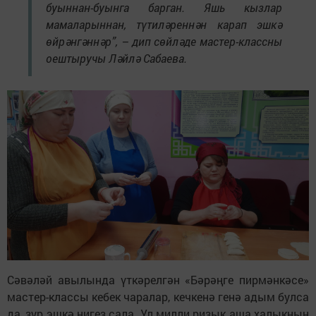
буыннан-буынга барган. Яшь кызлар
мамаларыннан, түтиләреннән карап эшкә
өйрәнгәннәр”, – дип сөйләде мастер-классны
оештыручы Ләйлә Сабаева.
Сәвәләй авылында үткәрелгән «Бәрәңге пирмәнкәсе»
мастер-классы кебек чаралар, кечкенә генә адым булса
да, зур эшкә нигез сала. Ул милли ризык аша халыкның