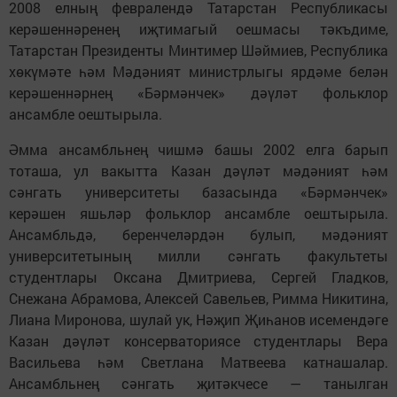
2008 елның февралендә Татарстан Республикасы
керәшеннәренең иҗтимагый оешмасы тәкъдиме,
Татарстан Президенты Минтимер Шәймиев, Республика
хөкүмәте һәм Мәдәният министрлыгы ярдәме белән
керәшеннәрнең «Бәрмәнчек» дәүләт фольклор
ансамбле оештырыла.
Әмма ансамбльнең чишмә башы 2002 елга барып
тоташа, ул вакытта Казан дәүләт мәдәният һәм
сәнгать университеты базасында «Бәрмәнчек»
керәшен яшьләр фольклор ансамбле оештырыла.
Ансамбльдә, беренчеләрдән булып, мәдәният
университетының милли сәнгать факультеты
студентлары Оксана Дмитриева, Сергей Гладков,
Снежана Абрамова, Алексей Савельев, Римма Никитина,
Лиана Миронова, шулай ук, Нәҗип Җиһанов исемендәге
Казан дәүләт консерваториясе студентлары Вера
Васильева һәм Светлана Матвеева катнашалар.
Ансамбльнең сәнгать җитәкчесе — танылган