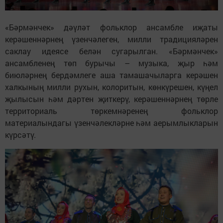
«Бәрмәнчек» дәүләт фольклор ансамбле иҗаты
керәшеннәрнең үзенчәлеген, милли традицияләрен
саклау идеясе белән сугарылган. «Бәрмәнчек»
ансамбленең төп бурычы – музыка, җыр һәм
биюләрнең бердәмлеге аша тамашачыларга керәшен
халкының милли рухын, колоритын, көнкүрешен, күңел
җылысын һәм дәртен җиткерү, керәшеннәрнең төрле
территориаль төркемнәренең фольклор
материалындагы үзенчәлекләрне һәм аерымлыкларын
күрсәтү.