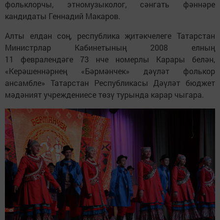
фольклорчы, этномузыколог, сәнгать фәннәре
кандидаты Геннадий Макаров.
Алты елдан соң, республика җитәкчелеге Татарстан
Министрлар Кабинетының 2008 елның
11 февралендәге 73 нче номерлы Карары белән,
«Керәшеннәрнең «Бәрмәнчек» дәүләт фолькор
ансамбле» Татарстан Республикасы Дәүләт бюджет
мәдәният учреждениесе төзү турында карар чыгара.