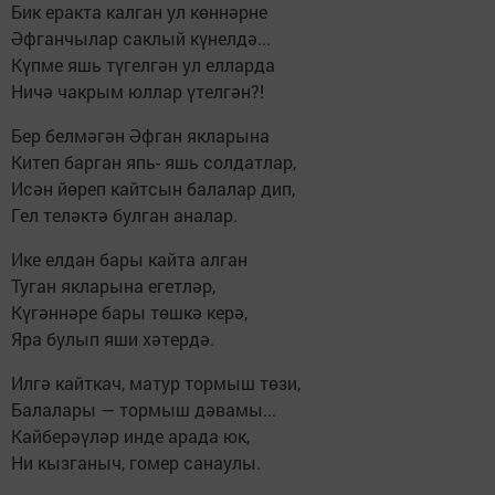
Бик еракта калган ул көннәрне
Әфганчылар саклый күнелдә...
Күпме яшь түгелгән ул елларда
Ничә чакрым юллар үтелгән?!
Бер белмәгән Әфган якларына
Китеп барган япь- яшь солдатлар,
Исән йөреп кайтсын балалар дип,
Гел теләктә булган аналар.
Ике елдан бары кайта алган
Туган якларына егетләр,
Күгәннәре бары төшкә керә,
Яра булып яши хәтердә.
Илгә кайткач, матур тормыш төзи,
Балалары — тормыш дәвамы...
Кайберәүләр инде арада юк,
Ни кызганыч, гомер санаулы.