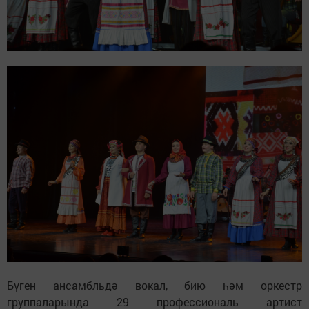
Бүген ансамбльдә вокал, бию һәм оркестр
группаларында 29 профессиональ артист