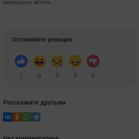
шалтыратып әйтегез.
Оставляйте реакции
1
0
0
0
0
Расскажите друзьям
Нет комментариев