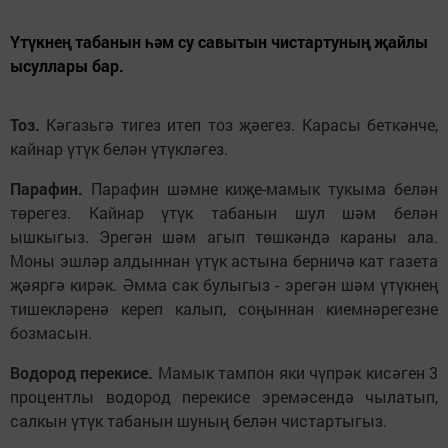
Үтүкнең табанын һәм су савытын чистартуның җайлы
ысуллары бар.
Тоз.
Кәгазьгә тигез итеп тоз җәегез. Карасы беткәнче,
кайнар үтүк белән үтүкләгез.
Парафин.
Парафин шәмне киҗе-мамык тукыма белән
төрегез. Кайнар үтүк табанын шул шәм белән
ышкыгыз. Эрегән шәм агып төшкәндә караны ала.
Моны эшләр алдыннан үтүк астына берничә кат газета
җәяргә кирәк. Әмма сак булыгыз - эрегән шәм үтүкнең
тишекләренә кереп калып, соңыннан киемнәрегезне
бозмасын.
Водород перекисе.
Мамык тампон яки чүпрәк кисәген 3
процентлы водород перекисе эремәсендә чылатып,
салкын үтүк табанын шуның белән чистартыгыз.