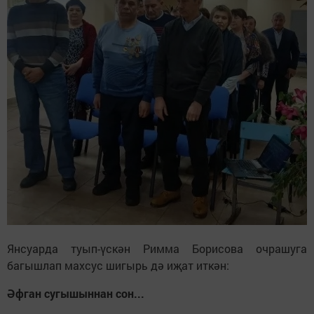
Янсуарда туып-үскән Римма Борисова очрашуга
багышлап махсус шигырь дә иҗат иткән:
Әфган сугышыннан сон...