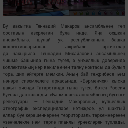
Бу вакытка Геннадий Макаров ансамбльнең төп
составын әзерләгән була инде. Яңа оешкан
ансамбльгә, шулай ук, республиканың башка
коллективларыннан тәҗрибәле артистлар
да чакырыла. Геннадий Михайлович ансамбльнең
чишмә башында гына түгел, ә унъеллык дәверендә
коллективның һәр вәкиле өчен таяну ноктасы да булып
тора, дип әйтергә мөмкин. Аның бай тәҗрибәсе һәм
һөнәри сиземлелеге аркасында, «Бәрмәнчек» кыска
вакыт эчендә Татарстанда гына түгел, бөтен Россия
буенча дан казанды. «Бәрмәнчек» ансамбленең бүгенге
репертуары — Геннадий Макаровның күпьеллык
этнографик экспедицияләре нәтиҗәсе, ул шактый
еллар буе керәшеннәрнең территориаль төркемнәренең
үзенчәлекле һәм төрле планлы үрнәкләрен туплады.