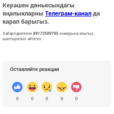
Керәшен дөньясындагы
яңалыкларны
Телеграм-канал
да
карап барыгыз.
Хәбәрләрегезне
89172509795
номерына языгыз,
шалтыратып әйтегез.
Оставляйте реакции
0
0
0
0
0