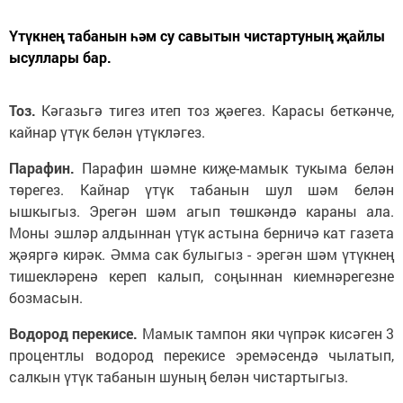
Үтүкнең табанын һәм су савытын чистартуның җайлы
ысуллары бар.
Тоз.
Кәгазьгә тигез итеп тоз җәегез. Карасы беткәнче,
кайнар үтүк белән үтүкләгез.
Парафин.
Парафин шәмне киҗе-мамык тукыма белән
төрегез. Кайнар үтүк табанын шул шәм белән
ышкыгыз. Эрегән шәм агып төшкәндә караны ала.
Моны эшләр алдыннан үтүк астына берничә кат газета
җәяргә кирәк. Әмма сак булыгыз - эрегән шәм үтүкнең
тишекләренә кереп калып, соңыннан киемнәрегезне
бозмасын.
Водород перекисе.
Мамык тампон яки чүпрәк кисәген 3
процентлы водород перекисе эремәсендә чылатып,
салкын үтүк табанын шуның белән чистартыгыз.