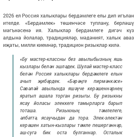
2026 ел Россия халыклары бердәмлеге елы дип игълан
ителде. «Бердәмлек» төшенчәсе туплану, берләшү
мәгънәсенә ия. Халыклар бердәмлеге дигәч күз
алдына йолалар, традицияләр, мәдәният, халык аваз
иҗаты, милли киемнәр, традицион ризыклар килә.
«Бу мастер-классны без авылыбызның яшь
кызлары белән эшләдек. Шулай мастер-класс
белән Россия халыклары бердәмлеге елын
ачып җибәрдек. «Бәрәңге пирмәнкәсе»
Сәвәләй авылында яшәүче керәшеннәрнең
яратып ашала торган ризыгы. Бу ризыкны
ясау йоласы элеккеге тамырларга барып
тоташа. Ризыкның тәмлелеге,
әлбәттә, ясаучыдан да тора. Элек-электән
керәшен хатын-кызлары тәмле пешергәннәр,
аш-суга бик оста булганнар. Осталык