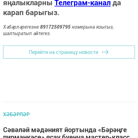
яңалыкларны
Телеграм-канал
да
карап барыгыз.
Хәбәрләрегезне
89172509795
номерына языгыз,
шалтыратып әйтегез.
Перейти на страницу новости
ХӘБӘРЛӘР
Сәвәләй мәдәният йортында «Бәрәңге
пирмәнкәсе» ясау буенча мастер-класс