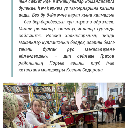
чын сәяхәт иде. Катнашучылар командаларга
бүленде, һәм һәркем үз тамырларына кагыла
алды. Без бу бәйрәмне карап кына калмадык
— без бер-беребездән күп нәрсәгә өйрәндек.
Милли ризыклар, киемнәр, йолалар турында
сөйләштек. Россия халыкларының нинди
мәкальләр кулланганын белдек, аларны безгә
таныш булган рус мәкальләренә
әйләндердек», – дип сөйләде Грахов
районының Порым авылы клуб һәм
китапханә менеджеры Ксения Сидорова.