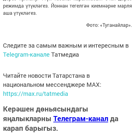
режимда үтүкләгез. Йоннан тегелгән киемнәрне марля
аша үтүкләгез.
Фото: «Туганайлар».
Следите за самым важным и интересным в
Telegram-канале
Татмедиа
Читайте новости Татарстана в
национальном мессенджере MАХ:
https://max.ru/tatmedia
Керәшен дөньясындагы
яңалыкларны
Телеграм-канал
да
карап барыгыз.