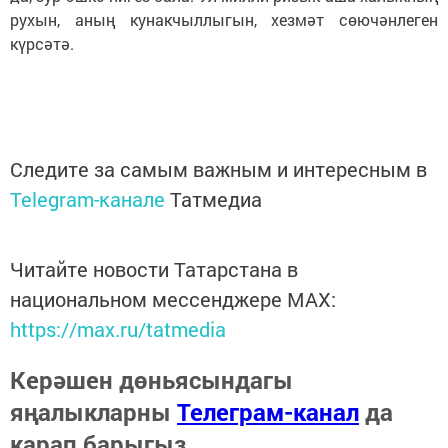
рухын, аның кунакчыллыгын, хезмәт сөючәнлеген
күрсәтә.
Следите за самым важным и интересным в
Telegram-канале
Татмедиа
Читайте новости Татарстана в
национальном мессенджере MАХ:
https://max.ru/tatmedia
Керәшен дөньясындагы
яңалыкларны
Телеграм-канал
да
карап барыгыз.