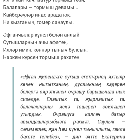
Балалары — тормыш дәвамы...
Кайберәүләр инде арада юк,
Ни кызганыч, гомер санаулы.
Әфганчылар күнел белән анлый
Сугышларнын ачы афәтен,
Илләр имин, көннәр тыныч булсын,
Һәркем күрсен тормыш рәхәтен.
«Әфган җирендәге сугыш егетләрнең ихтыяр
көчен ныгытканын, дуслыкның кадерен
белергә өйрәткәнен очрашу барышында нык
сизелде. Елаштык та, җырлаштык та,
балачакларны искә төшереп сөйләшеп
утырдык. Очрашуга килгән батыр
авылдашларыбызга рәхмәт. Саулык —
сәламәтлек, җан һәм күнел тынычлыгы, гаилә
бәхете телибез», — дип әйтте Екатерина