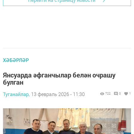
ХӘБӘРЛӘР
Янсуарда әфганчылар белән очрашу
булган
Туганайлар,
13 февраль 2026 - 11:30
722
0
1