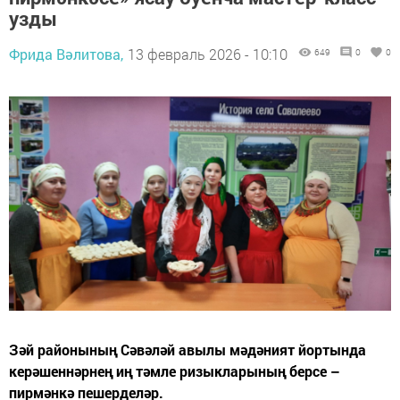
узды
Фрида Вәлитова,
13 февраль 2026 - 10:10
649
0
0
Зәй районының Сәвәләй авылы мәдәният йортында
керәшеннәрнең иң тәмле ризыкларының берсе –
пирмәнкә пешерделәр.