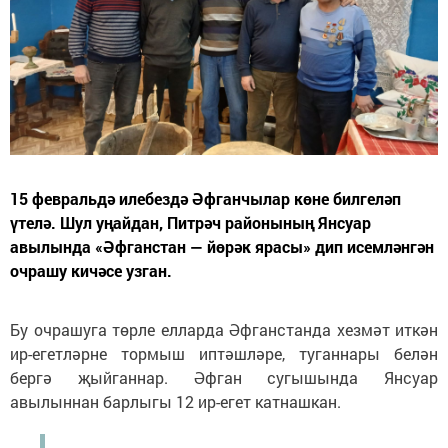
15 февральдә илебездә Әфганчылар көне билгеләп
үтелә. Шул уңайдан, Питрәч районының Янсуар
авылында «Әфганстан — йөрәк ярасы» дип исемләнгән
очрашу кичәсе узган.
Бу очрашуга төрле елларда Әфганстанда хезмәт иткән
ир-егетләрне тормыш иптәшләре, туганнары белән
бергә җыйганнар. Әфган сугышында Янсуар
авылыннан барлыгы 12 ир-егет катнашкан.