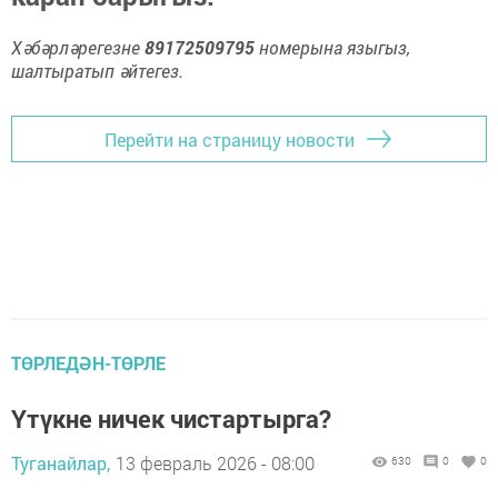
Хәбәрләрегезне
89172509795
номерына языгыз,
шалтыратып әйтегез.
Перейти на страницу новости
ТӨРЛЕДӘН-ТӨРЛЕ
Үтүкне ничек чистартырга?
Туганайлар,
13 февраль 2026 - 08:00
630
0
0