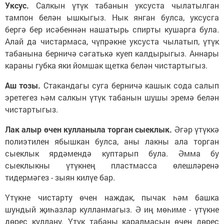
Уксус.
Салкын үтүк табанын уксуста чылатылган
тампон белән ышкыгыз. Нык янган булса, уксусга
бергә бер исәбеннән нашатырь спирты кушарга була.
Алай да чистармаса, чүпрәкне уксуста чылатып, үтүк
табанына берничә сәгатькә куеп калдырыгыз. Аннары
караны губка яки йомшак щетка белән чистартыгыз.
Аш тозы.
Стакандагы суга берничә кашык сода салып
эретегез һәм салкын үтүк табанын шушы эремә белән
чистартыгыз.
Лак алыр өчен кулланыла торган сыеклык.
Әгәр үтүккә
полиэтилен ябышкан булса, аны лакны ала торган
сыеклык ярдәмендә куптарып була. Әмма бу
сыеклыкны үтүкнең пластмасса өлешләренә
тидермәгез - зыян килүе бар.
Үтүкне чистарту өчен наждак, пычак һәм башка
шундый җиһазлар кулланмагыз. Ә иң мөһиме - үтүкне
дөрес куллану. Үтүк табаны каралмасын өчен дөрес