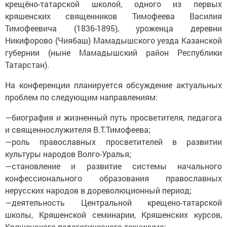
крещёно-татарской школой, одного из первых
кряшенских священников Тимофеева Василия
Тимофеевича (1836-1895), уроженца деревни
Никифорово (Чиябаш) Мамадышского уезда Казанской
губернии (ныне Мамадышский район Республики
Татарстан).
На конференции планируется обсуждение актуальных
проблем по следующим направлениям:
—биография и жизненный путь просветителя, педагога
и священнослужителя В.Т.Тимофеева;
—роль православных просветителей в развитии
культуры народов Волго-Уралья;
—становление и развитие системы начального
конфессионального образования православных
нерусских народов в дореволюционный период;
—деятельность Центральной крещено-татарской
школы, Кряшенской семинарии, Кряшенских курсов,
Кряшенского педагогического техникума;