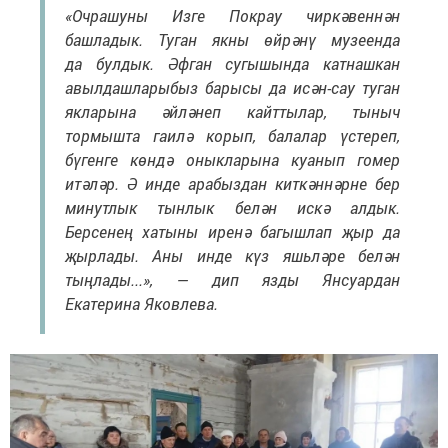
«Очрашуны Изге Покрау чиркәвеннән
башладык. Туган якны өйрәнү музеенда
да булдык. Әфган сугышында катнашкан
авылдашларыбыз барысы да исән-сау туган
якларына әйләнеп кайттылар, тыныч
тормышта гаилә корып, балалар үстереп,
бүгенге көндә оныкларына куанып гомер
итәләр. Ә инде арабыздан киткәннәрне бер
минутлык тынлык белән искә алдык.
Берсенең хатыны иренә багышлап җыр да
җырлады. Аны инде күз яшьләре белән
тыңлады...», — дип язды Янсуардан
Екатерина Яковлева.