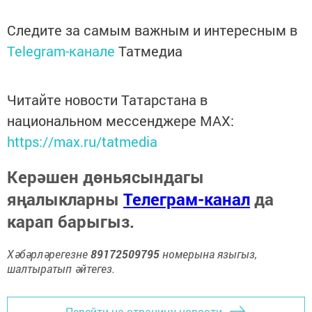
Следите за самым важным и интересным в
Telegram-канале
Татмедиа
Читайте новости Татарстана в
национальном мессенджере MАХ:
https://max.ru/tatmedia
Керәшен дөньясындагы
яңалыкларны
Телеграм-канал
да
карап барыгыз.
Хәбәрләрегезне
89172509795
номерына языгыз,
шалтыратып әйтегез.
Перейти на страницу новости