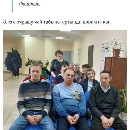
Яковлева.
Әлеге очрашу чәй табыны артында дәвам иткән.