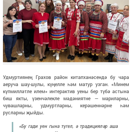
Удмуртиянең Грахов район китапханәсендә бу чара
аеруча шау-шулы, күңелле һәм матур узган. «Минем
күпмилләтле илем» интерактив уены бер түбә астына
биш якты, үзенчәлекле мәдәниятне — мариларны,
чувашларны, удмуртларны, керәшеннәрне һәм
русларны җыйды.
«Бу гади уен гына түгел, ә традицияләр аша