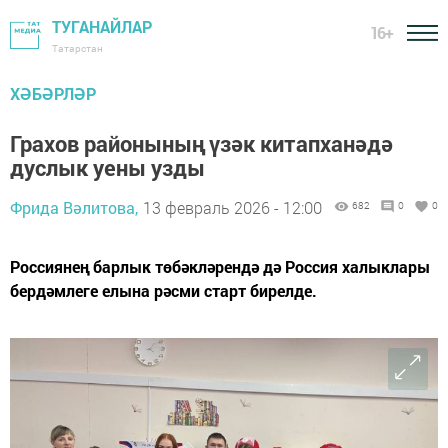
ТУГАНАЙЛАР
16+
Татарстан
ХӘБӘРЛӘР
Грахов районының үзәк китапханәдә
дуслык уены узды
Фрида Вәлитова,
13 февраль 2026 - 12:00
682
0
0
Россиянең барлык төбәкләрендә дә Россия халыклары
бердәмлеге елына рәсми старт бирелде.