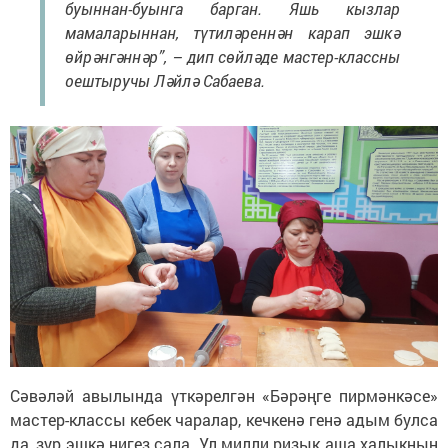
буыннан-буынга барган. Яшь кызлар
мамаларыннан, түтиләреннән карап эшкә
өйрәнгәннәр”, – дип сөйләде мастер-классны
оештыручы Ләйлә Сабаева.
Сәвәләй авылында үткәрелгән «Бәрәңге пирмәнкәсе»
мастер-классы кебек чаралар, кечкенә генә адым булса
да, зур эшкә нигез сала. Ул милли ризык аша халыкның