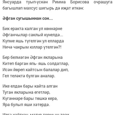
Янсуарда туып-үскән Римма Борисова очрашуга
багышлап махсус шигырь дә иҗат иткән:
Әфган сугышыннан сон...
Бик еракта калган ул көннәрне
Әфганчылар саклый күнелдә...
Күпме яшь түгелгән ул елларда
Ничә чакрым юллар үтелгән?!
Бер белмәгән Әфган якларына
Китеп барган япь- яшь солдатлар,
Исән йөреп кайтсын балалар дип,
Гел теләктә булган аналар.
Ике елдан бары кайта алган
Туган якларына егетләр,
Күгәннәре бары төшкә керә,
Яра булып яши хәтердә.
Илгә кайткач, матур тормыш төзи,