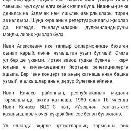
тавышы мул сулы елга кебек көчле була. Иванның эчке
дөньясына балачак һәм яшьлек авырлыклары тирән
эз калдыра. Шуңа күрә аның репертуарындагы җырлар
да, нигездә, тыңлаучыларны дулкынландыручы
моңлы, лирик җырлар була.
Иван Алексеевич ике тапкыр филармониядә бәхетен
сынап карый, ләкин язмыштан узып булмый. Әмма
ул бер дә үкенми. Иртән завод гудкы буенча — керү
юлына, ә кичен-мәдәният йортына репетицияләргә
ашыга. Бер генә концерт та аның катнашыннан башка
узмый, ә алкышлар аның иң зур бүләгенә әйләнә.
Иван Качаев районның, республиканың мәдәни
тормышында актив катнаша. 1980 елың 16 маенда
Иван Качаев ВЦСПС ның «Үзешчән сәнгатьтәге
казанышлары» өчен күкрәк билгесе белән бүләкләнә.
Ул елларда җирле артистларның тормышы бик