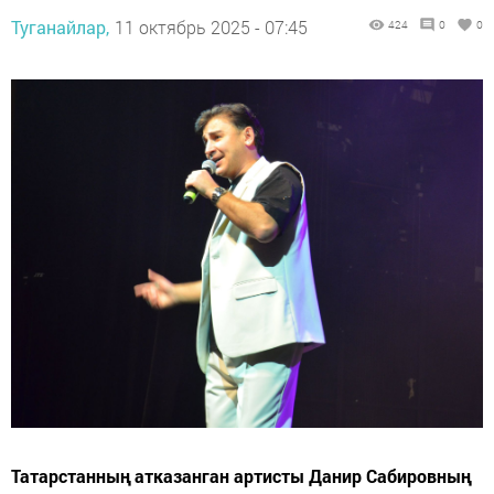
Туганайлар,
11 октябрь 2025 - 07:45
424
0
0
Татарстанның атказанган артисты Данир Сабировның