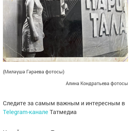
(Миләүшә Гәрәева фотосы)
Алина Кондратьева фотосы
Следите за самым важным и интересным в
Telegram-канале
Татмедиа