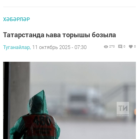
ХӘБӘРЛӘР
Татарстанда һава торышы бозыла
Туганайлар,
11 октябрь 2025 - 07:30
270
0
0