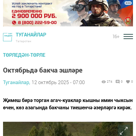
ТУГАНАЙЛАР
16+
Татарстан
ТӨРЛЕДӘН-ТӨРЛЕ
Октябрьдә бакча эшләре
Туганайлар,
12 октябрь 2025 - 07:00
274
0
0
Җимеш бирә торган агач-куаклар кышны имин чыксын
өчен, көз азагында бакчаны тиешенчә әзерләргә кирәк.