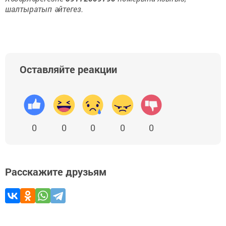
шалтыратып әйтегез.
Оставляйте реакции
0
0
0
0
0
Расскажите друзьям