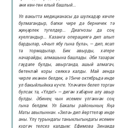
әни көн-төн елый башлый...
Ул вакытта медицианасы да шулкадәр көчле
булмагандыр, бәлки чире дә берничек тә
җиңәрлек түгелдер... Диагнозы да соң
куелгандыр... Казанга операциягә дип алып
бардылар, «Ачып ябу гына була», — дип, ясап
та тормадылар. Бик авырды, хәтере
начарайды, алмашына башлады. Әби тазарак
гәүдәле булды, авырганда, ашый алмагач,
бөтенләй коры сөяккә калды. Май аенда
чирле икәнен белдек, ә 15нче октябрьдә инде
ул бакыйлыйкка күчте. Үләчәген белеп торган
булсак та, «Үлде!» — дигән хәбәрне алу авыр
булды. Әбинең чын исемен үлгәннән соң
гына белдем. Ул Бакалы районының Яңа
Маты авылыннан. «Зилә» дип йөрттеләр инде
аны. Үлү турындагы таныклыгындагы исемен
күргәч телсез калдым: Ефимова Зинаида