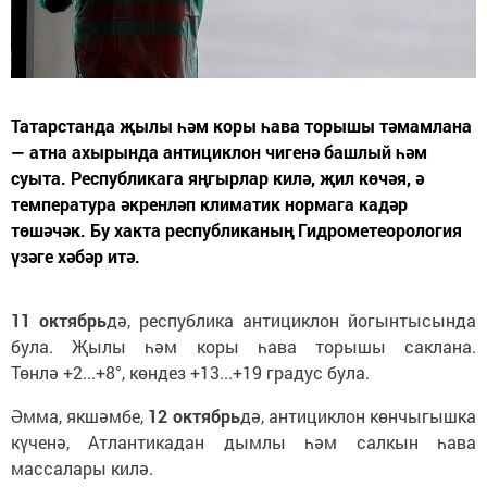
Татарстанда җылы һәм коры һава торышы тәмамлана
— атна ахырында антициклон чигенә башлый һәм
суыта. Республикага яңгырлар килә, җил көчәя, ә
температура әкренләп климатик нормага кадәр
төшәчәк. Бу хакта республиканың Гидрометеорология
үзәге хәбәр итә.
11 октябрь
дә, республика антициклон йогынтысында
була. Җылы һәм коры һава торышы саклана.
Төнлә +2...+8°, көндез +13...+19 градус була.
Әмма, якшәмбе,
12 октябрь
дә, антициклон көнчыгышка
күченә, Атлантикадан дымлы һәм салкын һава
массалары килә.