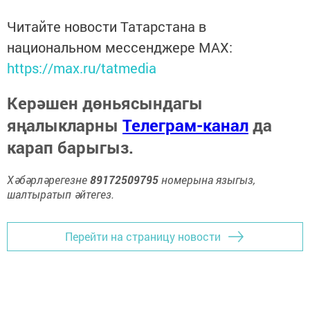
Читайте новости Татарстана в
национальном мессенджере MАХ:
https://max.ru/tatmedia
Керәшен дөньясындагы
яңалыкларны
Телеграм-канал
да
карап барыгыз.
Хәбәрләрегезне
89172509795
номерына языгыз,
шалтыратып әйтегез.
Перейти на страницу новости