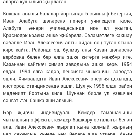
аларга кушылып җырлаган.
Кокшан авылы балалар йортында 6 сыйныф бетергәч,
Иван Алабуга шәһәренә һөнәри училещега килә.
Алабуга һөнәри училещесында ике ел укыгач,
Красноярк краена эшкә җибәрелә. Сәламәтлеге какшау
сәбәпле, Иван Алексеевич алты айдан соң туган ягына
кире кайта. Районда эш булмау аны Казан шәһәренә
вербовка белән бер елга эшкә китәргә мәҗбүр итә.
Казаннан кайткач химия заводына эшкә керә. 1954
елдан 1994 елга кадәр, пенсияга чыкканчы, заводта
эшли. Химзаводта Иван Алексеевич энергия цехында,
кислород станциясендә эшли. Шул ук 1956 елда район
мәдәният йортына килә. Шуннан бирле ул үзешчән
сәнгатьтән башка яши алмый.
Һәр җырчы индивидуаль. Кемдер тамашачыны
чыгышның эффекты, кемдер башкару осталыгы белән
ала. Иван Алексеевич җырлап кына калмый, җырның
һәр секундын күңеле һәм йөрәге аша үткәрә. Аның