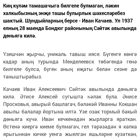
Киң күләм тамашачыга билгеле булмаган, ләкин
халкыбызның энҗе ташы булырлык шәхесләребез
шактый. Шундыйларның берсе - Иван Качаев. Ул 1937
елның 28 маенда Бондюг районының Сәйтәк авылында
дөньяга килә.
Үзешчән җырчы, уникаль тавыш иясе. Бүгенге көнгә
кадәр аның турында Менделеевск төбәгендә генә
билгеле булса, бүген аның иҗаты белән сезне дә
таныштырабыз.
Качаев Иван Алексеевич Сәйтәк авылында дөньяга
килә. Әтисе Алексей сугышта һәлак була. Әнисе
Просковья, авырый башлагач, бәләкәй Иванны Кокшан
авылы балалар йортына илтә. Узе озак тормый бакый
дөньяга күчә. Иван кечкенәдән жырларга яраткан.
Өстенә киергә киеме булмагач, гел тәрәзәдән я капка
ярыгыннан кичке уенга жыелган яшьләрне кузәткән,