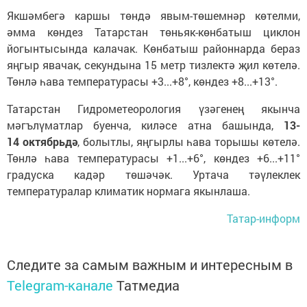
Якшәмбегә каршы төндә явым-төшемнәр көтелми,
әмма көндез Татарстан төньяк-көнбатыш циклон
йогынтысында калачак. Көнбатыш районнарда бераз
яңгыр явачак, секундына 15 метр тизлектә җил көтелә.
Төнлә һава температурасы +3...+8°, көндез +8...+13°.
Татарстан Гидрометеорология үзәгенең якынча
мәгълүматлар буенча, киләсе атна башында,
13-
14 октябрьдә
, болытлы, яңгырлы һава торышы көтелә.
Төнлә һава температурасы +1...+6°, көндез +6...+11°
градуска кадәр төшәчәк. Уртача тәүлеклек
температуралар климатик нормага якынлаша.
Татар-информ
Следите за самым важным и интересным в
Telegram-канале
Татмедиа