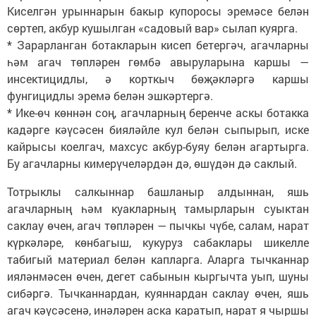
Киселгән урыннарын бакыр купоросы эремәсе белән
сөртеп, акбур кушылган «садовый вар» сылап куярга.
* Зарарланган ботакларын кисеп бетергәч, агачларны
һәм агач төпләрен гөмбә авыруларына каршы —
инсектицидлы, ә корткыч бөҗәкләргә каршы
фунгицидлы эремә белән эшкәртергә.
* Ике-өч көннән соң, агачларның беренче аскы ботакка
кадәрге кәүсәсен бияләйле кул белән сыпырып, иске
кайрысы коелгач, махсус акбур-буяу белән агартырга.
Бу агачларны кимерүчеләрдән дә, өшүдән дә саклый.
Тотрыклы салкыннар башланыр алдыннан, яшь
агачларның һәм куакларның тамырларын суыктан
саклау өчен, агач төпләрен — пычкы чүбе, салам, нарат
күркәләре, көнбагыш, кукуруз сабаклары шикелле
табигый материал белән капларга. Аларга тычканнар
ияләнмәсен өчен, дегет сабынын кыргычта уып, шуны
сибәргә. Тычканнардан, куяннардан саклау өчен, яшь
агач кәүсәсенә, инәләрен аска каратып, нарат я чыршы