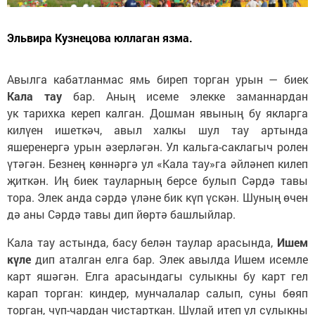
Эльвира Кузнецова юллаган язма.
Авылга кабатланмас ямь биреп торган урын — биек
Кала тау
бар. Аның исеме элекке заманнардан
ук тарихка кереп калган. Дошман явының бу якларга
килүен ишеткәч, авыл халкы шул тау артында
яшеренергә урын әзерләгән. Ул кальга-саклагыч ролен
үтәгән. Безнең көннәргә ул «Кала тау»га әйләнеп килеп
җиткән. Иң биек тауларның берсе булып Сәрдә тавы
тора. Элек анда сәрдә үләне бик күп үскән. Шуның өчен
дә аны Сәрдә тавы дип йөртә башлыйлар.
Кала тау астында, басу белән таулар арасында,
Ишем
күле
дип аталган елга бар. Элек авылда Ишем исемле
карт яшәгән. Елга арасындагы сулыкны бу карт гел
карап торган: киндер, мунчалалар салып, суны бөяп
торган, чүп-чардан чистарткан. Шулай итеп ул сулыкны