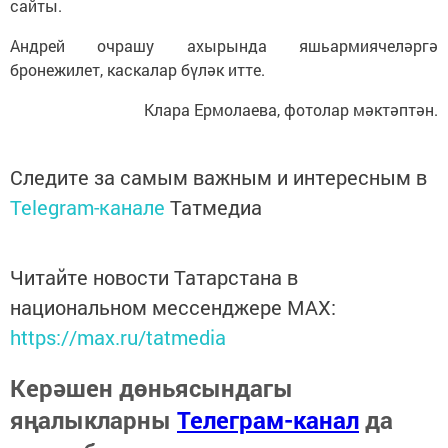
сайты.
Андрей очрашу ахырында яшьармиячеләргә
бронежилет, каскалар бүләк итте.
Клара Ермолаева, фотолар мәктәптән.
Следите за самым важным и интересным в
Telegram-канале
Татмедиа
Читайте новости Татарстана в
национальном мессенджере MАХ:
https://max.ru/tatmedia
Керәшен дөньясындагы
яңалыкларны
Телеграм-канал
да