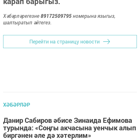
карап барыгыз.
Хәбәрләрегезне
89172509795
номерына языгыз,
шалтыратып әйтегез.
Перейти на страницу новости
ХӘБӘРЛӘР
Данир Сабиров әбисе Зинаида Ефимова
турында: «Соңгы акчасына уенчык алып
биргәнен әле дә хәтерлим»