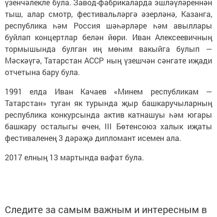
үзенчәлекле була. Завод-фабрикаларда эшләүләреннән
тыш, алар смотр, фестивальләргә әзерләнә, Казанга,
республика һәм Россия шәһәрләре һәм авыллары
буйлап концертлар белән йөри. Иван Алексеевичның
тормышында булган иң мөһим вакыйга булып —
Мәскәүгә, Татарстан АССР ның үзешчән сәнгате иҗади
отчетына бару була.
1991 елда Иван Качаев «Минем республикам —
Татарстан» туган як турында җыр башкаручыларның
республика конкурсында актив катнашуы һәм югары
башкару осталыгы өчен, III Бөтенсоюз халык иҗаты
фестиваленең 3 дәрәҗә дипломант исемен ала.
2017 елның 13 мартында вафат була.
Следите за самым важным и интересным в