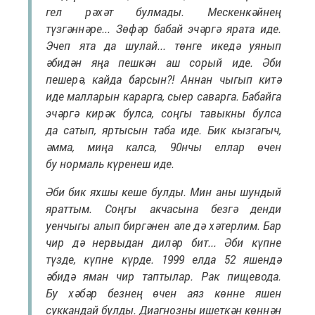
гел рәхәт булмады. Мескенкәйнең
түзгәннәре... Зөфәр бабай эчәргә ярата иде.
Эчеп ята да шулай... төнге икедә уянып
әбидән яңа пешкән аш сорый иде. Әби
пешерә, кайда барсын?! Аннан чыгып китә
иде малларын карарга, сыер саварга. Бабайга
эчәргә кирәк булса, соңгы тавыкны булса
да сатып, яртысын таба иде. Бик кызгагыч,
әмма, миңа калса, 90нчы еллар өчен
бу нормаль күренеш иде.
Әби бик яхшы кеше булды. Мин аны шундый
яраттым. Соңгы акчасына безгә денди
уенчыгы алып биргәнен әле дә хәтерлим. Бар
чир дә нервыдан диләр бит... Әби күпне
түзде, күпне күрде. 1999 елда 52 яшендә
әбидә яман чир таптылар. Рак пищевода.
Бу хәбәр безнең өчен аяз көнне яшен
суккандай булды. Диагнозны ишеткән көннән