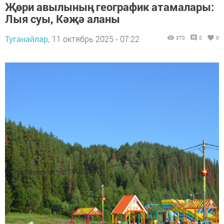
Җөри авылының географик атамалары:
Лыя суы, Кәҗә аланы
Туганайлар,
11 октябрь 2025 - 07:22
370
0
0