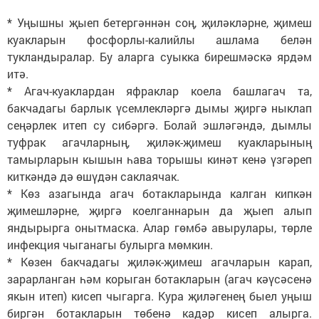
* Уңышны җыеп бетергәннән соң, җиләкләрне, җимеш
куакларын фосфорлы-калийлы ашлама белән
тукландыралар. Бу аларга суыкка бирешмәскә ярдәм
итә.
* Агач-куаклардан яфраклар коела башлагач та,
бакчадагы барлык үсемлекләргә дымы җиргә ныклап
сеңәрлек итеп су сибәргә. Болай эшләгәндә, дымлы
туфрак агачларның, җиләк-җимеш куакларының
тамырларын кышын һава торышы кинәт кенә үзгәреп
киткәндә дә өшүдән саклаячак.
* Көз азагында агач ботакларында калган кипкән
җимешләрне, җиргә коелганнарын да җыеп алып
яндырырга онытмаска. Алар гөмбә авырулары, төрле
инфекция чыганагы булырга мөмкин.
* Көзен бакчадагы җиләк-җимеш агачларын карап,
зарарланган һәм корыган ботакларын (агач кәүсәсенә
якын итеп) кисеп чыгарга. Кура җиләгенең быел уңыш
биргән ботакларын төбенә кадәр кисеп алырга.