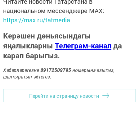
Читайте новости Татарстана в
национальном мессенджере MАХ:
https://max.ru/tatmedia
Керәшен дөньясындагы
яңалыкларны
Телеграм-канал
да
карап барыгыз.
Хәбәрләрегезне
89172509795
номерына языгыз,
шалтыратып әйтегез.
Перейти на страницу новости