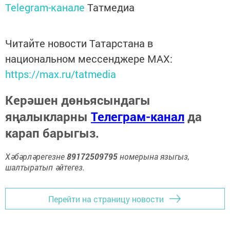
Telegram-канале
Татмедиа
Читайте новости Татарстана в
национальном мессенджере MАХ:
https://max.ru/tatmedia
Керәшен дөньясындагы
яңалыкларны
Телеграм-канал
да
карап барыгыз.
Хәбәрләрегезне
89172509795
номерына языгыз,
шалтыратып әйтегез.
Перейти на страницу новости