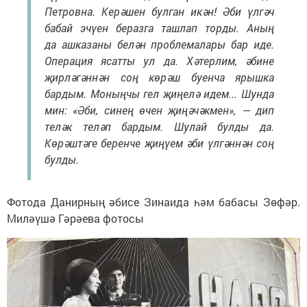
Петровна. Керәшен булган икән! Әби үлгәч
бабай эчүен беразга ташлап торды. Аның
да ашказаны белән проблемалары бар иде.
Операция ясатты ул да. Хәтерлим, әбине
җирләгәннән соң көрәш буенча ярышка
бардым. Моныңчы гел җиңелә идем... Шунда
мин: «Әби, синең өчен җиңәчәкмен», — дип
теләк теләп бардым. Шулай булды да.
Көрәштәге беренче җиңүем әби үлгәннән соң
булды.
Фотода Данирның әбисе Зинаида һәм бабасы Зөфәр.
Миләүшә Гәрәева фотосы