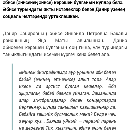
әбисе (әнисенең әнисе) керәшен булганын күпләр белә.
Әбисе турындагы якты истәлекләр белән Данир үзенең
социаль челтәрендә уртаклашкан.
Данир Сабировның әбисе Зинаида Петровна Бакалы
районының Яңа Маты авылыннан. Данир
әбисенең керәшен булганын соң гына, үлү турындагы
таныклыгындагы исемен күргәч кенә белеп ала.
«Минем биографиямдә зур урынны әби белән
бабай (әнинең әти-әнисе) алып тора. Алар
икесе дә артист булган кешеләр. Әби
җырлаган, бабай баянда уйнаган. Заманында
алар агитбригадалар белән концертларда
йөргәннәр, шунда танышып, кавышканнар да.
Бабайга гашыйк булмаслык мени? Бөдрә чәч,
зәңгәр күз... Баянда уйный — первый парень
на деревне! Тик, кызганыч, әбигә аның белән