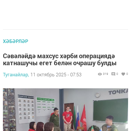
ХӘБӘРЛӘР
Сәвәләйдә махсус хәрби операциядә
катнашучы егет белән очрашу булды
Туганайлар,
11 октябрь 2025 - 07:53
319
0
0