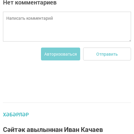
Нет комментариев
Отправить
Авторизоваться
ХӘБӘРЛӘР
Сәйтәк авылыннан Иван Качаев