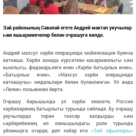
Зәй районының Сәвәләй егете Андрей мәктәп укучылар
һәм яшьармиячеләр белән очрашуга килде.
Андрей махсус хәрби операциядә мобилизация буенча
катнаша. Хәрби зонада күрсәткән каһарманлыгы һәм
кыюлыгы, фидакарьлеге өчен «Хәрби батырлык өчен»,
«Батырлык өчен», «Махсус хәрби операциядә
катнашучы» медальләре белән бүләкләнгән. Ул анда
«Лелик» позывноен йөртә.
Очрашу барышында ул хәрби хезмәте, Россия
хәрбиләренең батырлыгы турында сөйләде. Бу очрашу
укучыларда тирән тәэсир калдырды һәм
һәрберебезнең ил язмышындагы роле турында
уйланырга этәрде, дип хәбәр итә
«Зәй офыклары»