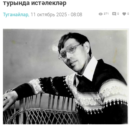
турында истәлекләр
Туганайлар,
11 октябрь 2025 - 08:08
371
0
0