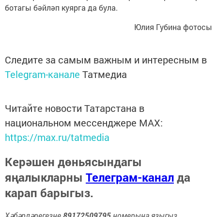
ботагы бәйләп куярга да була.
Юлия Губина фотосы
Следите за самым важным и интересным в
Telegram-канале
Татмедиа
Читайте новости Татарстана в
национальном мессенджере MАХ:
https://max.ru/tatmedia
Керәшен дөньясындагы
яңалыкларны
Телеграм-канал
да
карап барыгыз.
Хәбәрләрегезне
89172509795
номерына языгыз,