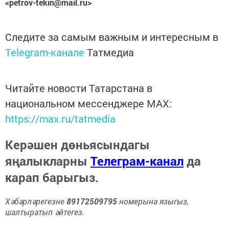
<petrov-tekin@mail.ru>
Следите за самым важным и интересным в
Telegram-канале
Татмедиа
Читайте новости Татарстана в
национальном мессенджере MАХ:
https://max.ru/tatmedia
Керәшен дөньясындагы
яңалыкларны
Телеграм-канал
да
карап барыгыз.
Хәбәрләрегезне
89172509795
номерына языгыз,
шалтыратып әйтегез.