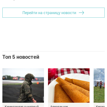
Перейти на страницу новости
Топ 5 новостей
Карендәшләр сынатмый.
Алмадан как
Керәше