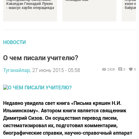
Кәвәлдән Геннадий Лукин
көне о
- махсус хәрби операциядә
бәйрәмг
НОВОСТИ
О чем писали учителю?
Туганайлар,
27 июнь 2015 - 05:58
2329
0
0
Недавно увидела свет книга «Письма кряшен Н.И.
Ильминскому». Автором книги является священник
Димитрий Сизов. Он осуществил перевод писем,
систематизировал их, подготовил комментарии,
биографические справки, научно-справочный аппарат