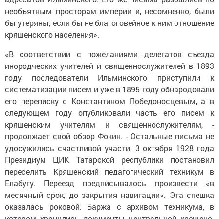
необъятным просторам империи и, несомненно, были
бы утеряны, если бы не благоговейное к ним отношение
кряшенского населения».
«В соответствии с пожеланиями делегатов съезда
инородческих учителей и священнослужителей в 1893
году последователи Ильминского приступили к
систематизации писем и уже в 1895 году обнародовали
его переписку с Константином Победоносцевым, а в
следующем году опубликовали часть его писем к
кряшенским учителям и священнослужителям, -
продолжает свой обзор Фокин. - Остальные письма не
удосужились счастливой участи. 3 октября 1928 года
Президиум ЦИК Татарской республики постановил
переселить Кряшенский педагогический техникум в
Елабугу. Переезд предписывалось произвести «в
месячный срок, до закрытия навигации». Эта спешка
оказалась роковой. Баржа с архивом техникума, в
котором хранились документы центральной крещено-