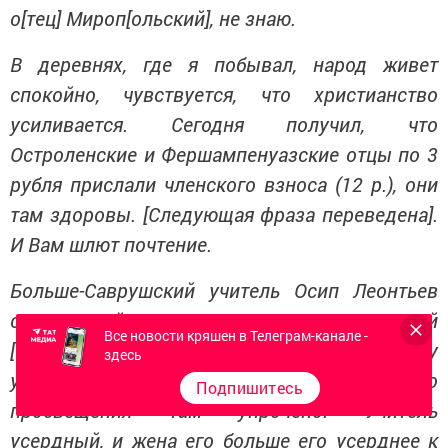
о[тец] Мироп[ольский], не знаю.
В деревнях, где я побывал, народ живет
спокойно, чувствуется, что христианство
усиливается. Сегодня получил, что
Остроленские и Фершампенуазские отцы по 3
рубля прислали членского взноса (12 р.), они
там здоровы. [Следующая фраза переведена].
И Вам шлют почтение.
Больше-Саврушский учитель Осип Леонтьев
овдовевший летом, перед Масляной
Все новости кряшен в Телеграм-канале -
[седмицей] женился, взял старую нашу
здесь
ученицу Татьяну. Теперь дело христианского
Подпишитесь
просвещения там упрочено. Учитель
усердный, и жена его больше его усерднее к