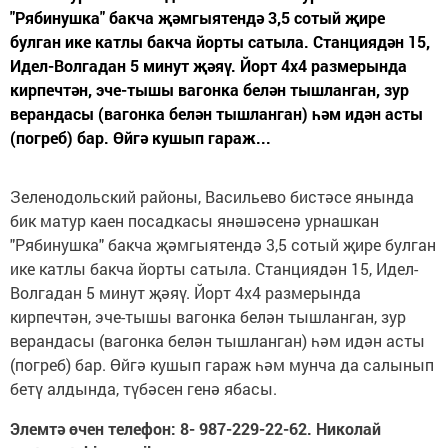
"Рябинушка" бакча җәмгыятендә 3,5 сотый җире
булган ике катлы бакча йорты сатыла. Станциядән 15,
Идел-Волгадан 5 минут җәяү. Йорт 4х4 размерында
кирпечтән, эче-тышы вагонка белән тышланган, зур
верандасы (вагонка белән тышланган) һәм идән асты
(погреб) бар. Өйгә кушып гараж...
Зеленодольский районы, Васильево бистәсе янында
бик матур каен посадкасы янәшәсенә урнашкан
"Рябинушка" бакча җәмгыятендә 3,5 сотый җире булган
ике катлы бакча йорты сатыла. Станциядән 15, Идел-
Волгадан 5 минут җәяү. Йорт 4х4 размерында
кирпечтән, эче-тышы вагонка белән тышланган, зур
верандасы (вагонка белән тышланган) һәм идән асты
(погреб) бар. Өйгә кушып гараж һәм мунча да салынып
бетү алдында, түбәсен генә ябасы.
Элемтә өчен телефон: 8- 987-229-22-62. Николай