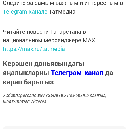
Следите за самым важным и интересным в
Telegram-канале
Татмедиа
Читайте новости Татарстана в
национальном мессенджере MАХ:
https://max.ru/tatmedia
Керәшен дөньясындагы
яңалыкларны
Телеграм-канал
да
карап барыгыз.
Хәбәрләрегезне
89172509795
номерына языгыз,
шалтыратып әйтегез.