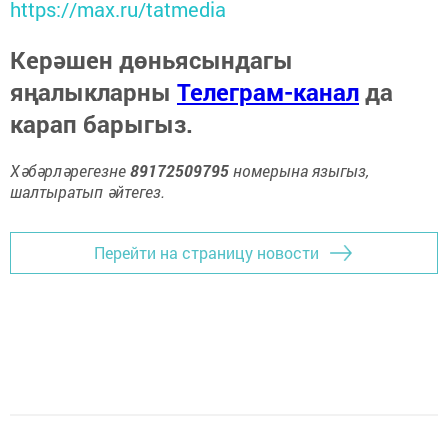
https://max.ru/tatmedia
Керәшен дөньясындагы
яңалыкларны
Телеграм-канал
да
карап барыгыз.
Хәбәрләрегезне
89172509795
номерына языгыз,
шалтыратып әйтегез.
Перейти на страницу новости