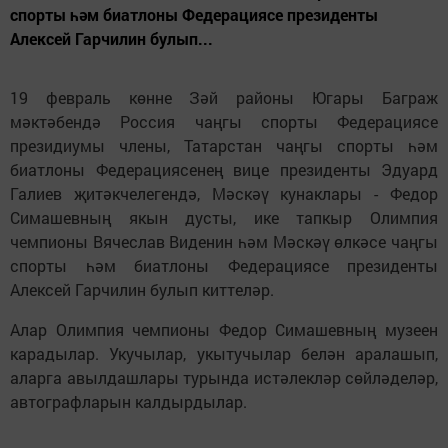
спорты һәм биатлоны Федерациясе президенты
Алексей Гарчилин булып...
19 февраль көнне Зәй районы Югары Баграж
мәктәбендә Россия чаңгы спорты Федерациясе
президиумы члены, Татарстан чаңгы спорты һәм
биатлоны Федерациясенең вице президенты Эдуард
Галиев җитәкчелегендә, Мәскәү кунаклары - Федор
Симашевның якын дусты, ике тапкыр Олимпия
чемпионы Вячеслав Виденин һәм Мәскәү өлкәсе чаңгы
спорты һәм биатлоны Федерациясе президенты
Алексей Гарчилин булып киттеләр.
Алар Олимпия чемпионы Федор Симашевның музеен
карадылар. Укучылар, укытучылар белән аралашып,
аларга авылдашлары турында истәлекләр сөйләделәр,
автографларын калдырдылар.