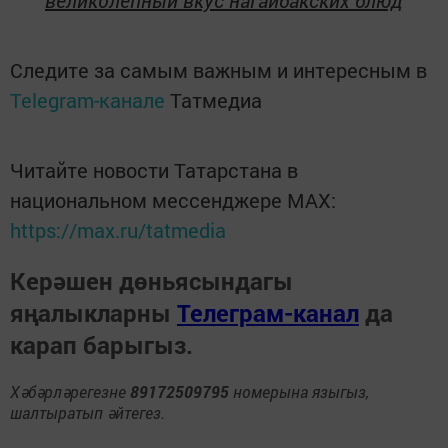
великолепный вкус нагайбакских блюд
Следите за самым важным и интересным в
Telegram-канале
Татмедиа
Читайте новости Татарстана в
национальном мессенджере MАХ:
https://max.ru/tatmedia
Керәшен дөньясындагы
яңалыкларны
Телеграм-канал
да
карап барыгыз.
Хәбәрләрегезне
89172509795
номерына языгыз,
шалтыратып әйтегез.