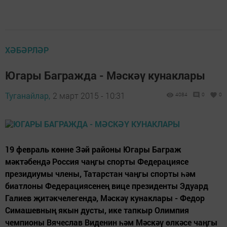
ХӘБӘРЛӘР
Югары Багражда - Мәскәү кунаклары
Туганайлар,
2 март 2015 - 10:31
4084
0
0
19 февраль көнне Зәй районы Югары Баграж
мәктәбендә Россия чаңгы спорты Федерациясе
президиумы члены, Татарстан чаңгы спорты һәм
биатлоны Федерациясенең вице президенты Эдуард
Галиев җитәкчелегендә, Мәскәү кунаклары - Федор
Симашевның якын дусты, ике тапкыр Олимпия
чемпионы Вячеслав Виденин һәм Мәскәү өлкәсе чаңгы