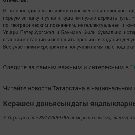
Игра
проводилась по инициативе
женской половины для
первую загадку и узнали, куда им нужно держать путь. Н
по географическим познаниям, интеллектуальная и юм
Улицы
Петербургская и Баумана были буквально исте
станции к станции и исполнять просьбы и задания деву
Все участники мероприятия получили памятные подарки
Следите за самым важным и интересным в
T
Читайте новости Татарстана в национально
Керәшен дөньясындагы яңалыклар
Хәбәрләрегезне
89172509795
номерына языгыз, шалтыраты