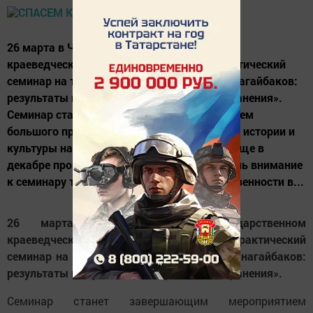
26 марта в Челябинском государственном
краеведческом музее пройдет научно-практический
семинар на тему «Традиционная культура нагайбаков:
результаты и перспективы изучения и сохранения».
Семинар станет завершающим мероприятием
большого проекта, посвященного изучению истории и
культуры нагайбаков, который стартовал еще в
декабре прошлого года. В надежде привлечь внимание
к семинару татарстанской научной общественности в...
26 марта в Челябинском государственном
краеведческом музее пройдет научно-практический
семинар на тему «Традиционная культура нагайбаков:
результаты и перспективы изучения и сохранения».
Семинар станет завершающим мероприятием