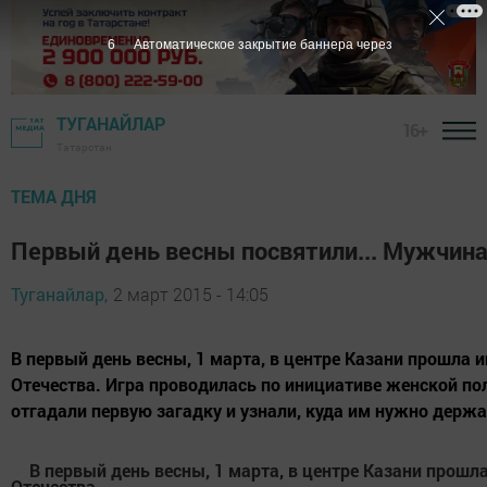
6
Автоматическое закрытие баннера через
ТУГАНАЙЛАР
16+
Татарстан
ТЕМА ДНЯ
Первый день весны посвятили... Мужчин
Туганайлар,
2 март 2015 - 14:05
В первый день весны, 1 марта, в центре Казани прошла 
Отечества. Игра проводилась по инициативе женской п
отгадали первую загадку и узнали, куда им нужно держат
В первый день весны, 1 марта,
в центре Казани
прош
ла
Отечества
.