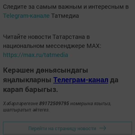
Следите за самым важным и интересным в
Telegram-канале
Татмедиа
Читайте новости Татарстана в
национальном мессенджере MАХ:
https://max.ru/tatmedia
Керәшен дөньясындагы
яңалыкларны
Телеграм-канал
да
карап барыгыз.
Хәбәрләрегезне
89172509795
номерына языгыз,
шалтыратып әйтегез.
Перейти на страницу новости