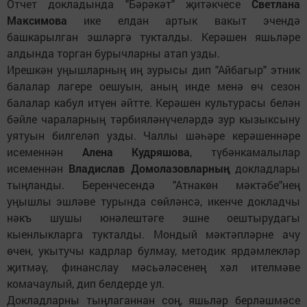
Отчет докладында "Бәрәкәт" җитәкчесе
Светлана
Максимова
ике елдан артык вакыт эчендә
башкарылган эшләргә тукталды. Керәшен яшьләре
алдында торган бурычларны атап узды.
Ирешкән уңышларның иң зурысы дип "Айбагыр" этник
балалар лагере оешуын, аның инде менә өч сезон
балалар кабул итүен әйтте. Керәшен культурасы белән
бәйле чараларның тәрбияләнүчеләрдә зур кызыксыну
уятуын билгеләп узды. Чаллы шәһәре керәшеннәре
исеменнән
Алена Кудряшова
, түбәнкамалылар
исеменнән
Владислав Домолазовларның
докладлары
тыңланды. Беренчесендә "Атнакөн мәктәбе"нең
уңышлы эшләве турында сөйләнсә, икенче докладчы
нәкъ шушы юнәлештәге эшне оештырудагы
кыенлыкларга тукталды. Мондый мәктәпләрне ачу
өчен, укытучы кадрлар булмау, методик ярдәмлекләр
җитмәү, финанслау мәсьәләсенең хәл ителмәве
комачаулый, дип белдерде ул.
Докладларны тыңлаганнан соң, яшьләр берләшмәсе