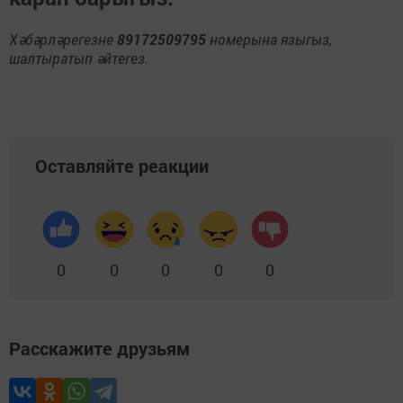
Хәбәрләрегезне
89172509795
номерына языгыз,
шалтыратып әйтегез.
Оставляйте реакции
0
0
0
0
0
Расскажите друзьям