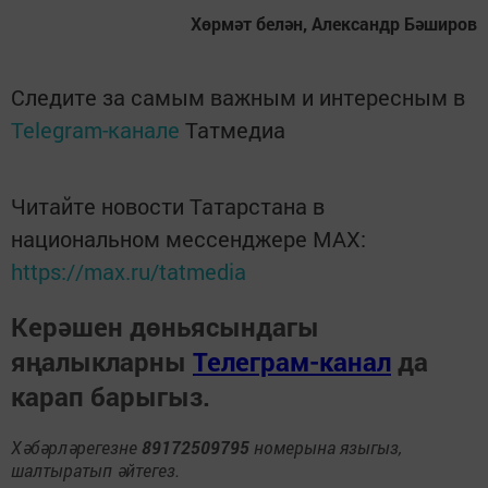
Хөрмәт белән, Александр Бәширов
Следите за самым важным и интересным в
Telegram-канале
Татмедиа
Читайте новости Татарстана в
национальном мессенджере MАХ:
https://max.ru/tatmedia
Керәшен дөньясындагы
яңалыкларны
Телеграм-канал
да
карап барыгыз.
Хәбәрләрегезне
89172509795
номерына языгыз,
шалтыратып әйтегез.