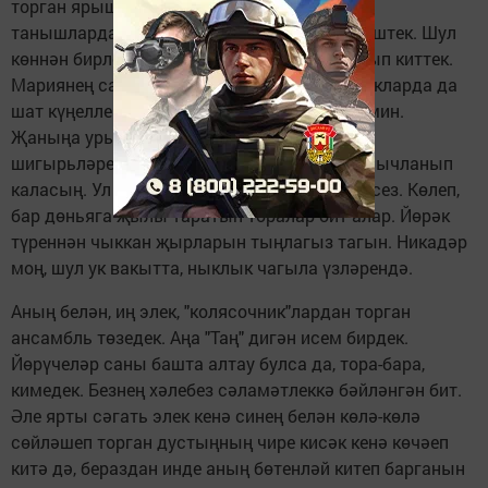
торган ярышка чакырдым үзен. Күптәнге
танышлардай, дөресрәге, туганнардай күрештек. Шул
көннән бирле аерылышмас ахыйриләр булып киттек.
Мариянең сабыр, акыллы холкына, кыен чакларда да
шат күңелле булып кала алуына сокланам мин.
Җаныңа урын тапмый йөргәндә, Мариянең
шигырьләрен укып чыгу да җитә, хәзер тынычланып
каласың. Ул эшләгән кул эшләрен карагыз сез. Көлеп,
бар дөньяга җылы таратып торалар бит алар. Йөрәк
түреннән чыккан җырларын тыңлагыз тагын. Никадәр
моң, шул ук вакытта, ныклык чагыла үзләрендә.
Аның белән, иң элек, "колясочник"лардан торган
ансамбль төзедек. Аңа "Таң" дигән исем бирдек.
Йөрүчеләр саны башта алтау булса да, тора-бара,
кимедек. Безнең хәлебез сәламәтлеккә бәйләнгән бит.
Әле ярты сәгать элек кенә синең белән көлә-көлә
сөйләшеп торган дустыңның чире кисәк кенә көчәеп
китә дә, бераздан инде аның бөтенләй китеп барганын