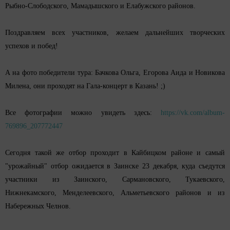
Рыбно-Слободского, Мамадышского и Елабужского районов.
Поздравляем всех участников, желаем дальнейших творческих
успехов и побед!
А на фото победители тура: Бачкова Ольга, Егорова Аида и Новикова
Милена, они проходят на Гала-концерт в Казань! ;)
Все фотографии можно увидеть здесь:
https://vk.com/album-
769896_207772447
Сегодня такой же отбор проходит в Кайбицком районе и самый
"урожайный" отбор ожидается в Заинске 23 декабря, куда съедутся
участники из Заинского, Сармановского, Тукаевского,
Нижнекамского, Менделеевского, Альметьевского районов и из
Набережных Челнов.