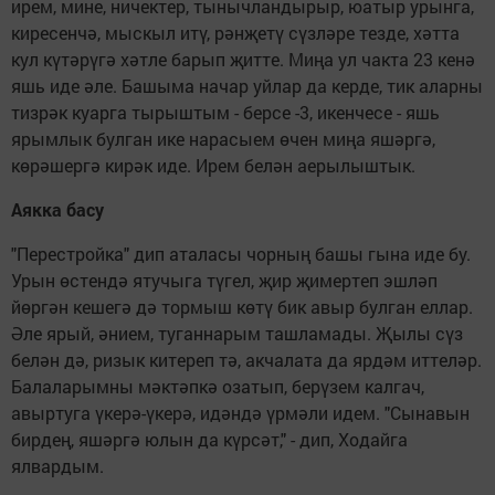
ирем, мине, ничектер, тынычландырыр, юатыр урынга,
киресенчә, мыскыл итү, рәнҗетү сүзләре тезде, хәтта
кул күтәрүгә хәтле барып җитте. Миңа ул чакта 23 кенә
яшь иде әле. Башыма начар уйлар да керде, тик аларны
тизрәк куарга тырыштым - берсе -3, икенчесе - яшь
ярымлык булган ике нарасыем өчен миңа яшәргә,
көрәшергә кирәк иде. Ирем белән аерылыштык.
Аякка басу
"Перестройка" дип аталасы чорның башы гына иде бу.
Урын өстендә ятучыга түгел, җир җимертеп эшләп
йөргән кешегә дә тормыш көтү бик авыр булган еллар.
Әле ярый, әнием, туганнарым ташламады. Җылы сүз
белән дә, ризык китереп тә, акчалата да ярдәм иттеләр.
Балаларымны мәктәпкә озатып, берүзем калгач,
авыртуга үкерә-үкерә, идәндә үрмәли идем. "Сынавын
бирдең, яшәргә юлын да күрсәт," - дип, Ходайга
ялвардым.