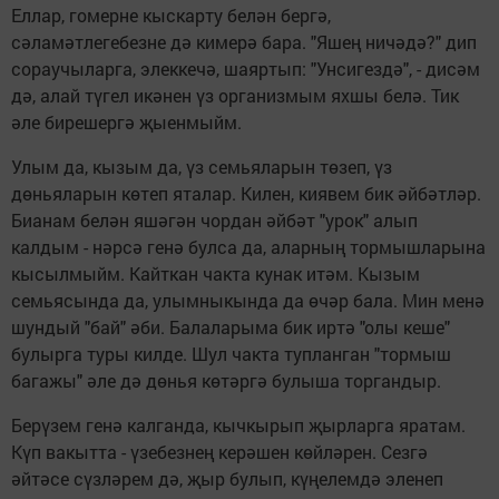
Еллар, гомерне кыскарту белән бергә,
сәламәтлегебезне дә кимерә бара. "Яшең ничәдә?" дип
сораучыларга, элеккечә, шаяртып: "Унсигездә", - дисәм
дә, алай түгел икәнен үз организмым яхшы белә. Тик
әле бирешергә җыенмыйм.
Улым да, кызым да, үз семьяларын төзеп, үз
дөньяларын көтеп яталар. Килен, киявем бик әйбәтләр.
Бианам белән яшәгән чордан әйбәт "урок" алып
калдым - нәрсә генә булса да, аларның тормышларына
кысылмыйм. Кайткан чакта кунак итәм. Кызым
семьясында да, улымныкында да өчәр бала. Мин менә
шундый "бай" әби. Балаларыма бик иртә "олы кеше"
булырга туры килде. Шул чакта тупланган "тормыш
багажы" әле дә дөнья көтәргә булыша торгандыр.
Берүзем генә калганда, кычкырып җырларга яратам.
Күп вакытта - үзебезнең керәшен көйләрен. Сезгә
әйтәсе сүзләрем дә, җыр булып, күңелемдә эленеп