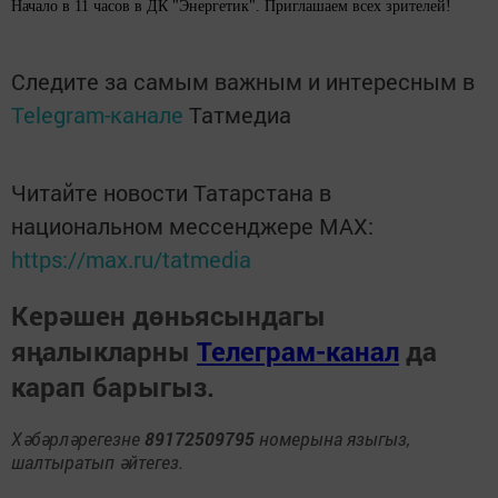
Начало в 11 часов в ДК "Энергетик". Приглашаем всех зрителей!
Следите за самым важным и интересным в
Telegram-канале
Татмедиа
Читайте новости Татарстана в
национальном мессенджере MАХ:
https://max.ru/tatmedia
Керәшен дөньясындагы
яңалыкларны
Телеграм-канал
да
карап барыгыз.
Хәбәрләрегезне
89172509795
номерына языгыз,
шалтыратып әйтегез.