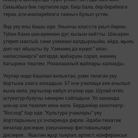
Семьябыз бик тәртипле иде. Биш бала, бер-беребезгә
терәк, әти-әниләребезгә таяныч булып үстек.
Яңа уку елы башы иде. Унынчы класста укып йөрим.
Түбән Кама шәһәреннән дус кызым кайтты. Шәһәрен
үтереп мактый, сине үземнән калдырмыйм, әйдә, җыен,
дип чат ябышты бу. Үземнең дә күңел " иләс-
миләсләнергә" өлгерде, җибәрүен сорап, әнинең
бәгыренә төштем. Ризалашмый җайлары калмады.
Укулар инде башланганлыктан, үзем теләгән уку
йортына эләгә алмадым. 57 нче училище әле ачылып
кына килә, укучылар кабул итәләр иде. Шулай итеп,
штукатур-буяучы һөнәрен сайладым. Ул заманда
шәһәр әле төзелеп кенә килә. Бердәнбер кинотеатр -
"Восход" бар иде. "Культура учаклары" уку
йортларының үз эчләрендә дөрли. Әдәби-тематик
кичәләр дисеңме, үзешчәннәр фестивальләре
дисеңме... Яшьтән җыр тыңлап, артист, конферансье