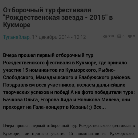
Отборочный тур фестиваля
"Рождественская звезда - 2015" в
Кукморе
Туганайлар,
17 декабрь 2014 - 12:12
958
0
0
Вчера прошел первый отборочный тур
Рождественского фестиваля в Кукморе, где приняло
участие 15 номинантов из Кукморского, Рыбно-
Слободского, Мамадышского и Елабужского районов.
Поздравляем всех участников, желаем дальнейших
творческих успехов и побед! А на фото победители тура:
Бачкова Ольга, Егорова Аида и Новикова Милена, они
проходят на Гала-концерт в Казань! ;) Все...
Вчера прошел первый отборочный тур Рождественского фестиваля в
Кукморе, где приняло участие 15 номинантов из Кукморского,