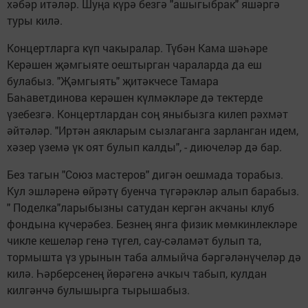
хәбәр итәләр. Шуңа күрә безгә "ашыгыбрак" яшәргә
туры килә.
Концертларга күп чакыралар. Түбән Кама шәһәре
Керәшен җәмгыяте оештырган чараларда да еш
булабыз. "Җәмгыять" җитәкчесе Тамара
Баһаветдинова керәшен күлмәкләре дә тектерде
үзебезгә. Концертлардан соң яныбызга килеп рәхмәт
әйтәләр. "Иртән аякларым сызлаганга зарланган идем,
хәзер үземә үк оят булып калды", - диючеләр дә бар.
Без тагын "Союз мастеров" дигән оешмада торабыз.
Кул эшләренә өйрәтү буенча түгәрәкләр алып барабыз.
" Поделка"ларыбызны сатудан кергән акчаны клуб
фондына күчерәбез. Безнең янга физик мөмкинлекләре
чикле кешеләр генә түгел, сау-сәламәт булып та,
тормышта үз урынын таба алмыйча бәргәләнүчеләр дә
килә. Һәрберсенең йөрәгенә ачкыч табып, кулдан
килгәнчә булышырга тырышабыз.