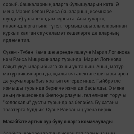
сорый, башкаларның аларга булышуларын көтә. Ә
менә Мария белән Раиса (кызларның исемнәре
шундый) үзләре ярдәм күрсәтә. Авыруларга,
инвалидларга гына түгел, тормыш авырлыкларыннан
куркып калган сау-сәламәт кешеләргә дә аларның
ярдәме тия.
Сүзем - Түбән Кама шәһәрендә яшәүче Мария Логинова
һәм Раиса Мищихиналар турында. Мария Логинова
гәҗит укучыларыбызга яхшы ук таныш. Аның матур-
матур хикәяләрен дә, җылы эчтәлектәге шигырьләрен
дә укучыларыбыз яратып өлгерде инде. Гыйбрәтле
язмышы турында берничә язма да басылды. Ә менә
аның янәшәсендә биеп-җырлаучы, гел елмаеп торучы
"коляскалы" дусты турында аз беләбез. Бу хатаны
төзәтергә булдык. Сүзне Раисаның үзенә бирик.
Мәхәббәте артык зур булу яшәргә комачаулады
Алабуга шәһәрендә туып-үскән гап-гади кыз мин.