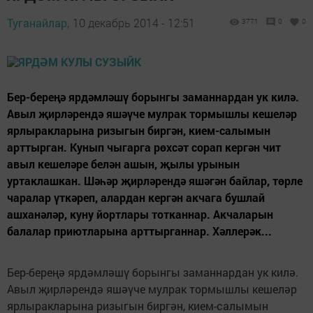
Туганайлар,
10 декабрь 2014 - 12:51
3771
0
0
Бер-береңә ярдәмләшү борынгы заманнардан ук килә.
Авыл җирләрендә яшәүче мулрак тормышлы кешеләр
ярлыракларына ризыгын биргән, кием-салымын
арттырган. Кунып чыгарга рөхсәт сорап кергән чит
авыл кешеләре белән ашын, җылы урынын
уртаклашкан. Шәһәр җирләрендә яшәгән байлар, төрле
чаралар үткәреп, алардан кергән акчага бушлай
ашханәләр, куну йортлары тотканнар. Акчаларын
балалар приютларына арттырганнар. Хәллерәк...
Бер-береңә ярдәмләшү борынгы заманнардан ук килә.
Авыл җирләрендә яшәүче мулрак тормышлы кешеләр
ярлыракларына ризыгын биргән, кием-салымын