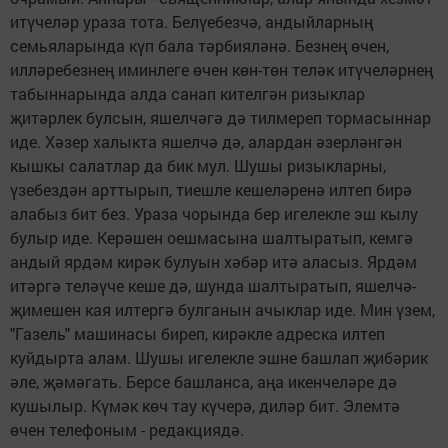
итүчеләр ураза тота. Белүебезчә, андыйларның
семьяларында күп бала тәрбияләнә. Безнең өчен,
илләребезнең иминлеге өчен көн-төн теләк итүчеләрнең
табыннарында алда санап кителгән ризыклар
җитәрлек булсын, яшелчәгә дә тилмереп тормасыннар
иде. Хәзер халыкта яшелчә дә, алардан әзерләнгән
кышкы салатлар да бик мул. Шушы ризыкларны,
үзебездән арттырып, тиешле кешеләренә илтеп бирә
алабыз бит без. Ураза чорында бер игелекле эш кылу
булыр иде. Керәшен оешмасына шалтыратып, кемгә
андый ярдәм кирәк булуын хәбәр итә аласыз. Ярдәм
итәргә теләүче кеше дә, шунда шалтыратып, яшелчә-
җимешен кая илтергә булганын ачыклар иде. Мин үзем,
"Газель" машинасы биреп, кирәкле адреска илтеп
куйдырта алам. Шушы игелекле эшне башлап җибәрик
әле, җәмәгать. Берсе башланса, аңа икенчеләре дә
кушылыр. Күмәк көч тау күчерә, диләр бит. Элемтә
өчен телефоным - редакциядә.