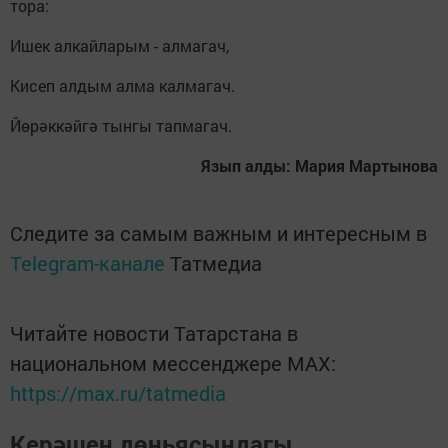
тора:
Ишек алкайларым - алмагач,
Кисеп алдым алма калмагач.
Йөрәккәйгә тынгы тапмагач.
Язып алды: Мария Мартынова
Следите за самым важным и интересным в
Telegram-канале
Татмедиа
Читайте новости Татарстана в
национальном мессенджере MАХ:
https://max.ru/tatmedia
Керәшен дөньясындагы