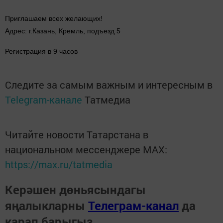
Приглашаем всех желающих!
Адрес: г.Казань, Кремль, подъезд 5
Регистрация в 9 часов
Следите за самым важным и интересным в
Telegram-канале
Татмедиа
Читайте новости Татарстана в
национальном мессенджере MАХ:
https://max.ru/tatmedia
Керәшен дөньясындагы
яңалыкларны
Телеграм-канал
да
карап барыгыз.