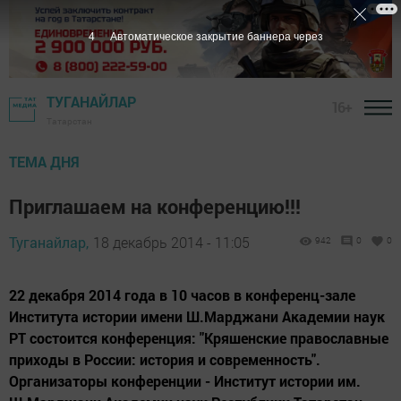
3
Автоматическое закрытие баннера через
ТУГАНАЙЛАР
16+
Татарстан
ТЕМА ДНЯ
Приглашаем на конференцию!!!
Туганайлар,
18 декабрь 2014 - 11:05
942
0
0
22 декабря 2014 года в 10 часов в конференц-зале
Института истории имени Ш.Марджани Академии наук
РТ состоится конференция: "Кряшенские православные
приходы в России: история и современность".
Организаторы конференции - Институт истории им.