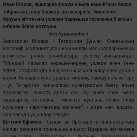
Иван Егоров, яшьләрне форум ачылу вакыйгасы белән
тәбрикләп, алар башкарган эшләрнең "бишлелек"
булуын әйтте һәм үзләрен берләшмә төзелүнең 5 еллык
юбилее белән котлады.
Без булдырабыз
Анастасия Исаева - Татарстан Дәүләт Советының
мәгариф, мәдәният, фән һәм милли мәсьәләләр буенча
комитеты рәисе урынбасары үзенең чыгышында:
"Мондый чаралар керәшеннәрнең үзләре өчен генә
түгел, Татарстанда яшәүче башка халыклар өчен дә бик
кирәк. Керәшен культурасын өйрәнү, саклау һәм үстерү
- ул Татарстан халыклары культурасын баету, аның
төрлелеген күрсәтү дигән сүз. Бу эшкә нәкъ менә
яшьләрнең тотынуы - икеләтә куаныч, чөнки алар
кулында - перспектива, киләчәк", - диде һәм алдагы
эшләрендә уңышлар теләде.
Евгений Ефимов
- Татарстан Президенты аппаратының
милли сәясәтне тормышка ашыру Идарәсе җитәкчесе
урынбасары Татарстанда яшәүче халыкларның