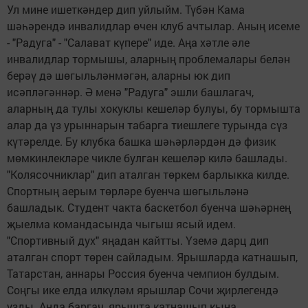
Ул мине ишеткәндер дип уйлыйм. Түбән Кама
шәһәрендә инвалидлар өчен клуб ачтылар. Аның исеме
- "Радуга" - "Салават күпере" иде. Аңа хәтле әле
инвалидлар тормышы, аларның проблемалары белән
берәү дә шөгыльләнмәгән, аларны юк дип
исәпләгәннәр. Ә менә "Радуга" эшли башлагач,
аларның да тулы хокуклы кешеләр булуы, бу тормышта
алар да үз урыннарын табарга тиешлеге турында сүз
күтәрелде. Бу клубка башка шәһәрләрдән дә физик
мөмкинлекләре чикле булган кешеләр килә башлады.
"Колясочниклар" дип аталган төркем барлыкка килде.
Спортның аерым төрләре буенча шөгыльләнә
башладык. Студент чакта баскетбол буенча шәһәрнең
җыелма командасында чыгыш ясый идем.
"Спортивный дух" яңадан кайтты. Үземә дарц дип
аталган спорт төрен сайладым. Ярышларда катнашып,
Татарстан, аннары Россия буенча чемпион булдым.
Соңгы ике елда илкүләм ярышлар Сочи җирлегендә
узды. Анда баргач, ярышта катнашып кына