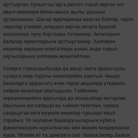
арттырган. Кунып чыгарга рөхсәт сорап кергән чит
авыл кешеләре белән ашын, җылы урынын
уртаклашкан. Шәһәр җирләрендә яшәгән байлар, төрле
чаралар үткәреп, алардан кергән акчага бушлай
ашханәләр, куну йортлары тотканнар. Акчаларын
балалар приютларына арттырганнар. Хәллерәк
кешеләр керәшен мәктәпләре ачкан, анда торып
укучыларның хәлләрен җиңеләйткән.
Хәзерге тормышыбызда да авыр чакта ярдәм кулы
сузарга әзер торучы кешеләребез шактый. Авыру
балаларга ярдәм итү өчен төрле акцияләр үткәрелә,
хәйрия кичәләре оештырыла. Үзебезнең
керәшеннәребез арасында да мондыйлар җитәрлек.
Авылына юл салдырган, һәйкәл төзеткән, чиркәү
салдырган изге күңелле кешеләр турында язып
торабыз. Ул эшләрне башкаручыларның күбесе
фамилияләрен күрсәтмәскә, кем икәнен белдермәскә
куша. "Игелек ит тә, диңгезгә сал - балык белер, балык