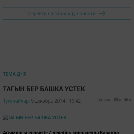
Перейти на страницу новости
ТЕМА ДНЯ
ТАГЫН БЕР БАШКА ҮСТЕК
Туганайлар,
9 декабрь 2014 - 13:42
2694
0
0
Агымдагы елның 5-7 декабрь көннәрендә Казанда