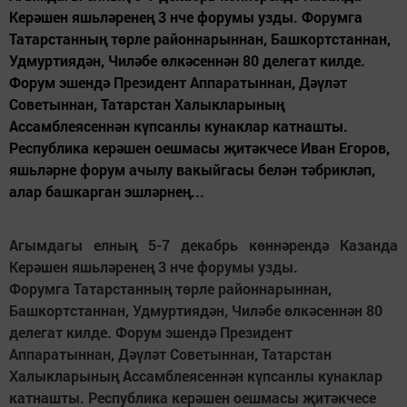
Керәшен яшьләренең 3 нче форумы узды. Форумга
Татарстанның төрле районнарыннан, Башкортстаннан,
Удмуртиядән, Чиләбе өлкәсеннән 80 делегат килде.
Форум эшендә Президент Аппаратыннан, Дәүләт
Советыннан, Татарстан Халыкларының
Ассамблеясеннән күпсанлы кунаклар катнашты.
Республика керәшен оешмасы җитәкчесе Иван Егоров,
яшьләрне форум ачылу вакыйгасы белән тәбрикләп,
алар башкарган эшләрнең...
Агымдагы елның 5-7 декабрь көннәрендә Казанда
Керәшен яшьләренең 3 нче форумы узды.
Форумга Татарстанның төрле районнарыннан,
Башкортстаннан, Удмуртиядән, Чиләбе өлкәсеннән 80
делегат килде. Форум эшендә Президент
Аппаратыннан, Дәүләт Советын
нан, Татарстан
Халыкларының Ассамблеясеннән күпсанлы кунаклар
катнашты. Республика керәшен оешмасы җитәкчесе