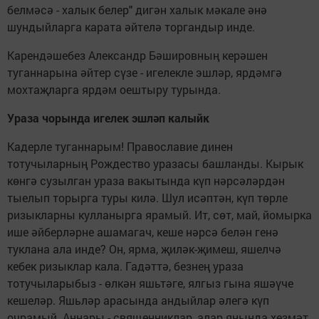
белмәсә - халык белер" дигән халык мәкале әнә
шундыйларга карата әйтелә торгандыр инде.
Карендәшебез Александр Бәшировның керәшен
туганнарына әйтер сүзе - игелекле эшләр, ярдәмгә
мохтаҗларга ярдәм оештыру турында.
Ураза чорында игелек эшләп калыйк
Кадерле туганнарым! Православие динен
тотучыларның Рождество уразасы башланды. Кырык
көнгә сузылган ураза вакытында күп нәрсәләрдән
тыелып торырга туры килә. Шул исәптән, күп төрле
ризыкларны кулланырга ярамый. Ит, сөт, май, йомырка
ише әйберләрне ашамагач, кеше нәрсә белән генә
туклана ала инде? Он, ярма, җиләк-җимеш, яшелчә
кебек ризыклар кала. Гадәттә, безнең ураза
тотучыларыбыз - өлкән яшьтәге, ялгыз гына яшәүче
кешеләр. Яшьләр арасында андыйлар әлегә күп
очрамый. Аннары - священниклар, алар янында хезмәт