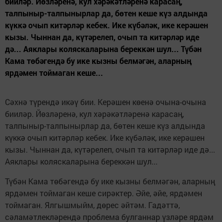
бииләр. Йөзләренә, кул хәрәкәтләренә карасаң,
талпыныр-талпынырлар да, бөтен кеше күз алдында
күккә очып китәрләр кебек. Ике күбәләк, ике керәшен
кызы. Чыннан да, күтәрелеп, очып та китәрләр иде
дә... Аяклары коляскаларына береккән шул... Түбән
Кама төбәгендә бу ике кызны белмәгән, аларның
ярдәмен тоймаган кеше...
Сәхнә түрендә икәү бии. Керәшен көенә очына-очына
бииләр. Йөзләренә, кул хәрәкәтләренә карасаң,
талпыныр-талпынырлар да, бөтен кеше күз алдында
күккә очып китәрләр кебек. Ике күбәләк, ике керәшен
кызы. Чыннан да, күтәрелеп, очып та китәрләр иде дә...
Аяклары коляскаларына береккән шул...
Түбән Кама төбәгендә бу ике кызны белмәгән, аларның
ярдәмен тоймаган кеше сирәктер. Әйе, әйе, ярдәмен
тоймаган. Ялгышмыйм, дөрес әйтәм. Гадәттә,
сәламәтлекләрендә проблема булганнар үзләре ярдәм