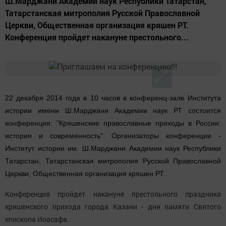
Ш.Марджани Академии наук Республики Татарстан,
Татарстанская митрополия Русской Православной
Церкви, Общественная организация кряшен РТ.
Конференция пройдет накануне престольного...
22 декабря 2014 года в 10 часов в конференц-зале Института
истории имени Ш.Марджани Академии наук РТ состоится
конференция: "Кряшенские православные приходы в России:
история и современность". Организаторы конференции -
Институт истории им. Ш.Марджани Академии наук Республики
Татарстан, Татарстанская митрополия Русской Православной
Церкви, Общественная организация кряшен РТ.
Конференция пройдет накануне престольного праздника
кряшенского прихода города Казани - дня памяти Святого
епископа Иоасафа.