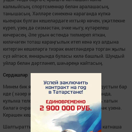
калмыйсың, спортсменнар белән аралашасың,
танышасың. Хәлләре синекенә караганда күпкә
кыенрак булган кешеләрдәге ихтыяр көчен, үҗәтлекне
күреп, үзең дә сизмәстән, эчке ныгу, күтәрелеш
кичерәсең. Әле урын өстендә тилмереп яткан,
киләчәген тоташ караңгылык итеп кенә күз алдына
китергән кешеләргә тизрәк өметләндерә торган җылы
сүз әйтәсе, яннарында буласы килә башлый. Шундый
уйлар белән дәртләнеп, шәһәреңә кайтасың.
Сердәшләр
Минем бик якын, үзем сыман "колясочник" дустым бар
иде ( хәзер инде ул исән түгел). Бер очрашканда,
кулыма телефон номеры тоттырды. "Бу яшь хатын
бәлагә очраган, "моральная поддержка" кирәк үзенә.
Керәшен кешесе дә икән әле," - диде ул.
Шалтыраттым, сөйләштек. Безнең кебекләр катнаша