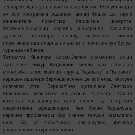
телләрен, культураларын саклау буенча Республикада
өч зур программа эшләвен, аннан башка да төрле
юнәлештәге проектлар барлыгын искәртте.
Республикабызның берничә шәһәрендә Халыклар
дуслыгы йортлары ачылу, илебезнең милли
политикасында аларның әһәмияте искиткеч зур булуы
турында сөйләде.
Татарстан Яшьләре Ассамблеясе исеменнән аның
җитәкчесе
Тимур Кадыйров
милли һәм этникара
мөнәсәбәтләрне җайлап торуга, "җылыту"га "Бәрәкәт"
керәшен яшьләре берләшмәсенең дә зур өлеш кертүен
билгеләп үтте. "Бәрәкәт"нең җитәкчесе Светлана
Максимова хезмәтенә ул аерым тукталды. Санап
кителгән чыгышларны гына алсак та, Татарстан
хөкүмәтенең керәшеннәргә йөз белән борылуын,
керәшен проблемасы бар икәнен тануын чамаларга
була. Бу, үз чиратында, азмы-күпме, ирешкән
уңышларыбыз турында сөйли.