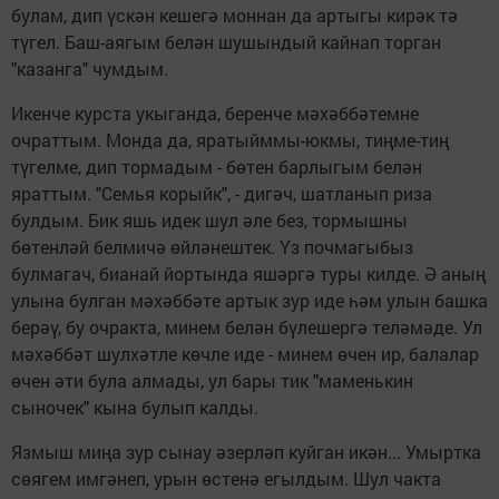
булам, дип үскән кешегә моннан да артыгы кирәк тә
түгел. Баш-аягым белән шушындый кайнап торган
"казанга" чумдым.
Икенче курста укыганда, беренче мәхәббәтемне
очраттым. Монда да, яратыйммы-юкмы, тиңме-тиң
түгелме, дип тормадым - бөтен барлыгым белән
яраттым. "Семья корыйк", - дигәч, шатланып риза
булдым. Бик яшь идек шул әле без, тормышны
бөтенләй белмичә өйләнештек. Үз почмагыбыз
булмагач, бианай йортында яшәргә туры килде. Ә аның
улына булган мәхәббәте артык зур иде һәм улын башка
берәү, бу очракта, минем белән бүлешергә теләмәде. Ул
мәхәббәт шулхәтле көчле иде - минем өчен ир, балалар
өчен әти була алмады, ул бары тик "маменькин
сыночек" кына булып калды.
Язмыш миңа зур сынау әзерләп куйган икән... Умыртка
сөягем имгәнеп, урын өстенә егылдым. Шул чакта