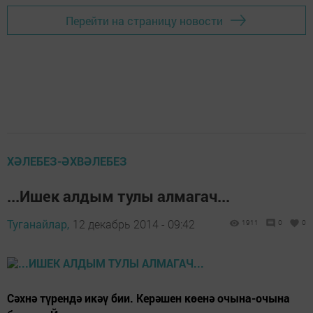
Перейти на страницу новости
ХӘЛЕБЕЗ-ӘХВӘЛЕБЕЗ
...Ишек алдым тулы алмагач...
Туганайлар,
12 декабрь 2014 - 09:42
1911
0
0
Сәхнә түрендә икәү бии. Керәшен көенә очына-очына