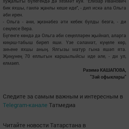
хуҗалыгы бүлегендә дә хезмәт куя. "Елизар Иванович
бик яхшы, гаилә җанлы кеше иде", - дип искә ала Ольга
әби ирен.
- Ольга - әни, җизнәбез әти кебек булды безгә, - ди
сеңлесе Вера.
Бүгенге көндә дә Ольга әби сеңелләрен җыйнап, аларга
киңәш-табыш биреп яши. Үзе сәламәт, күңеле көр,
зиһене яхшы аның. Ялгызы матур гына яшәп ята.
Җиңүнең 70 еллыгын каршылыйсы иде әле, - ди ул,
елмаеп.
Рәзимә КАШАПОВА,
"Зәй офыклары"
Следите за самым важным и интересным в
Telegram-канале
Татмедиа
Читайте новости Татарстана в