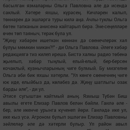
басылган язмаларны Ольга Павловна әле дә исендә
саклый. Хәтере яхшы, күрәсең. Кичләрен калып,
төннәрен дә эшләргә туры килә аңа. Ачлы-туклы Ольга
бөтен тапканын әнисенә кайтарып бирә. Эне-сеңелләре
өчен төп таяныч, терәк була ул.
"Җиңү хәбәрен ишеткән көннән дә сөенечлерәк хәл
булуы мөмкин микән?!" - ди Ольга Павлова. Әлеге хәбәр
редакциягә тиз килеп ирешә. Бистә халкы радио төбенә
җыелып, хәбәр тыңлый, елый-елый, бер-берсен
кочаклый, куанычларының чиге булмый. Бу мизгелне
Ольга әби бик яхшы хәтерли. "Ул көнге сөенечнең чиге
юк иде, елыйбыз да, көләбез дә. Җиңү шатлыгы озак
барды әле", - ди ул.
Әтисе сугыштан кайтмый аның. Язмыш Түбән Биш
авылы егете Елизар Павлов белән бәйли. Гаилә әле -
бер, әле икенче урынга күченеп йөри. Гаиләдә ике ул,
ике кыз үсә. Агроном булып эшләгән Елизар Павловны
зәйлеләр әле дә хәтерли булыр. Ул район авыл