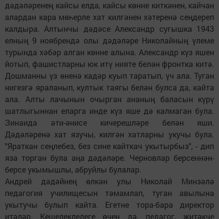
дәдәләренең кайсы елда, кайсы көнне киткәнен, кайчан
алардан кара мөһерле хат килгәнен хәтеренә сеңдереп
калдыра. Алтынчы дәдәсе Александр сугышка 1943
елның 9 ноябрендә олы дәдәләре Николайның үлеме
турында хәбәр алган көнне алына. Александр күз яшен
йотып, фашистларны юк итү нияте белән фронтка китә.
Дошманны үз өненә кадәр куып таратып, үч ала. Туган
нигезгә яраланып, култык таягы белән булса да, кайта
ала. Алты лачынын очырган ананың баласын күрү
шатлыгыннан еларга инде күз яше дә калмаган була.
Зинаида әти-әнисе кичерешләре белән яши.
Дәдәләренә хат язучы, килгән хатларны укучы була.
"Яраткан сеңлебез, без сине кайткач укытырбыз", - дип
яза торган була аңа дәдәләре. Черновлар берсеннән-
берсе укымышлы, абруйлы булалар.
Андрей дәдәйнең өлкән улы Николай Минзәлә
педагогия училищесын тәмамлап, туган авылына
укытучы булып кайта. Егетне тора-бара директор
итәләр. Кешелеклелеге өчен дә, педагог, җитәкче