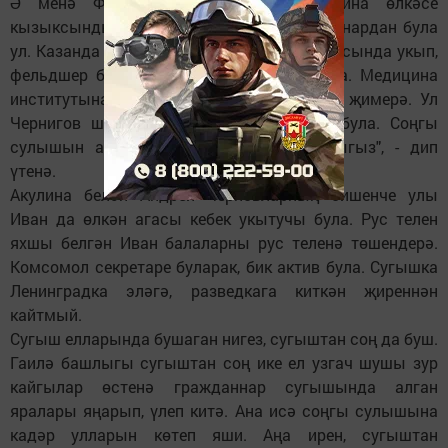
Ә менә Филиппны кечкенәдән медицина өлкәсе
кызыксындыра. Максатына ирешә торганнардан була
ул. Казанда фельдшер-акушерлык училищесында укып,
фельдшер булып Түбән-Бишкә эшкә кайта. Медицина
институтына укырга бару хыялын сугыш җимерә. Ул
Чернигов шәһәре тирәсендәге сугышта була. Соңгы
сулышын алганда: "Әниемне юатып языгыз", - дип
үтенә.
Акулина белән Андрей Черновларның бишенче улы
Иван да өлкән агасы кебек укытучы була. Рус телен
яхшы белгән Иван балаларны рус теленә төшендерә.
Комсомол секретаре буларак, бик актив була. Сугышка
Ленинградка эләгә, разведкага киткән җиреннән
кайтмый.
Сугыш елларында бушаган нигез, сугыштан соң да буш.
Гаилә башлыгы сугыштан соң ике ел узгач шушы зур
кайгылар өстенә гражданнар сугышында алган
яралары яңарып, үлеп китә. Ана исә соңгы сулышына
кадәр улларын көтеп яши. Аңа ирен, сугыштан