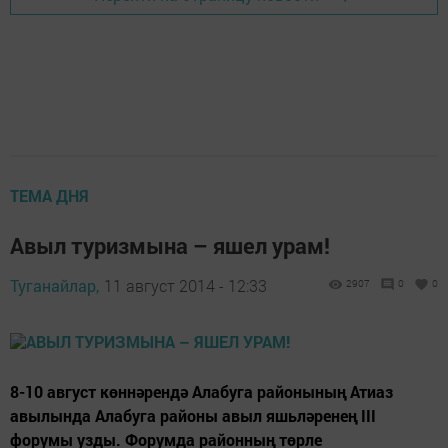
ТЕМА ДНЯ
Авыл туризмына – яшел урам!
Туганайлар,
11 август 2014 - 12:33
2907
0
0
8-10 август көннәрендә Алабуга районының Атиаз
авылында Алабуга районы авыл яшьләренең III
форумы узды. Форумда районның төрле