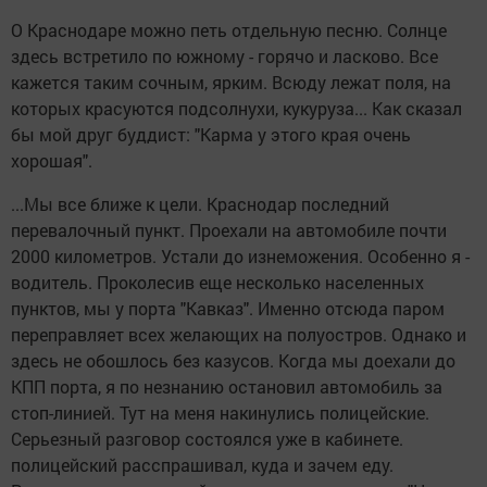
О Краснодаре можно петь отдельную песню. Солнце
здесь встретило по южному - горячо и ласково. Все
кажется таким сочным, ярким. Всюду лежат поля, на
которых красуются подсолнухи, кукуруза... Как сказал
бы мой друг буддист: "Карма у этого края очень
хорошая".
...Мы все ближе к цели. Краснодар последний
перевалочный пункт. Проехали на автомобиле почти
2000 километров. Устали до изнеможения. Особенно я -
водитель. Проколесив еще несколько населенных
пунктов, мы у порта "Кавказ". Именно отсюда паром
переправляет всех желающих на полуостров. Однако и
здесь не обошлось без казусов. Когда мы доехали до
КПП порта, я по незнанию остановил автомобиль за
стоп-линией. Тут на меня накинулись полицейские.
Серьезный разговор состоялся уже в кабинете.
полицейский расспрашивал, куда и зачем еду.