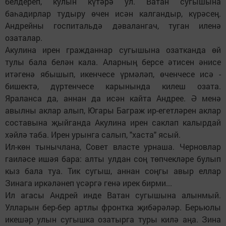
белдереп, кулын күтәрә ул. Ватан сугышына
баһадирлар тудыру өчен исән калгандыр, күрәсең.
Андрейны госпитальдә дәвалангач, туган иленә
озаталар.
Акулина ирен гражданнар сугышына озатканда өй
тулы бала белән кала. Аларның берсе әтисен әнисе
итәгенә ябышып, икенчесе үрмәләп, өченчесе исә -
бишектә, дүртенчесе карынында килеш озата.
Яраланса да, аннан да исән кайта Андрее. Ә менә
авылны аклар алып, Югары Баграж ир-егетләрен аклар
составына җыйганда Акулина ирен саклап калырдай
хәйлә таба. Ирен урынга салып, "хаста" ясый.
Ил-көн тынычлана, Совет власте урнаша. Черновлар
гаиләсе ишәя бара: алты улдан соң төпчекләре булып
кыз бала туа. Тик сугыш, аннан соңгы авыр еллар
Зинага иркәләнеп үсәргә генә ирек бирми...
Ил агасы Андрей инде Ватан сугышына алынмый.
Улларын бер-бер артлы фронтка җибәрәләр. Берьюлы
икешәр улын сугышка озатырга туры килә аңа. Зина