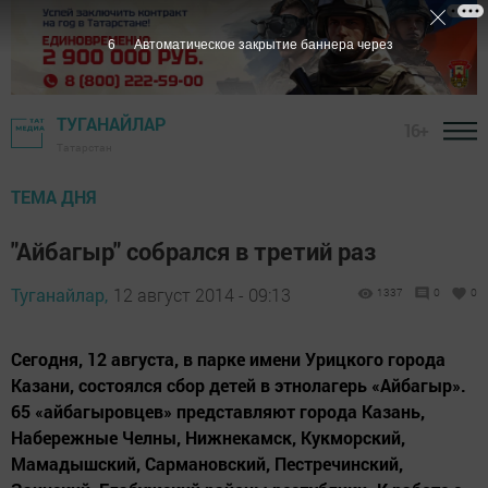
4
Автоматическое закрытие баннера через
ТУГАНАЙЛАР
16+
Татарстан
ТЕМА ДНЯ
"Айбагыр" собрался в третий раз
Туганайлар,
12 август 2014 - 09:13
1337
0
0
Сегодня, 12 августа, в парке имени Урицкого города
Казани, состоялся сбор детей в этнолагерь «Айбагыр».
65 «айбагыровцев» представляют города Казань,
Набережные Челны, Нижнекамск, Кукморский,
Мамадышский, Сармановский, Пестречинский,