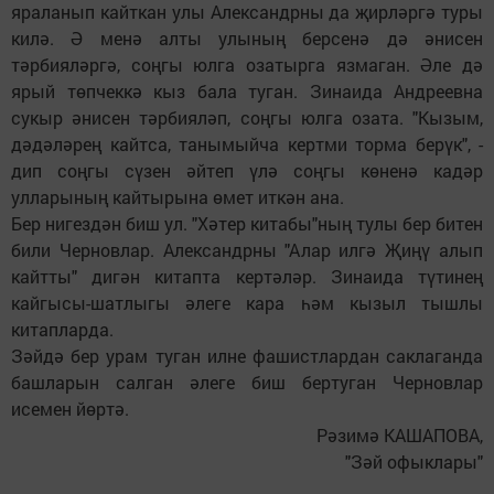
яраланып кайткан улы Александрны да җирләргә туры
килә. Ә менә алты улының берсенә дә әнисен
тәрбияләргә, соңгы юлга озатырга язмаган. Әле дә
ярый төпчеккә кыз бала туган. Зинаида Андреевна
сукыр әнисен тәрбияләп, соңгы юлга озата. "Кызым,
дәдәләрең кайтса, танымыйча кертми торма берүк", -
дип соңгы сүзен әйтеп үлә соңгы көненә кадәр
улларының кайтырына өмет иткән ана.
Бер нигездән биш ул. "Хәтер китабы"ның тулы бер битен
били Черновлар. Александрны "Алар илгә Җиңү алып
кайтты" дигән китапта кертәләр. Зинаида түтинең
кайгысы-шатлыгы әлеге кара һәм кызыл тышлы
китапларда.
Зәйдә бер урам туган илне фашистлардан саклаганда
башларын салган әлеге биш бертуган Черновлар
исемен йөртә.
Рәзимә КАШАПОВА,
"Зәй офыклары"