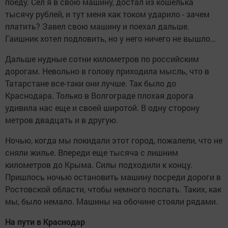
поеду. Сел я в свою машину, достал из кошелька
тысячу рублей, и тут меня как током ударило - зачем
платить? Завел свою машину и поехал дальше.
Гаишник хотел подловить, но у него ничего не вышло…
Дальше нудные сотни километров по российским
дорогам. Невольно в голову приходила мысль, что в
Татарстане все-таки они лучше. Так было до
Краснодара. Только в Волгограде плохая дорога
удивила нас еще и своей широтой. В одну сторону
метров двадцать и в другую.
Ночью, когда мы покидали этот город, пожалели, что не
сняли жилье. Впереди еще тысяча с лишним
километров до Крыма. Силы подходили к концу.
Пришлось ночью остановить машину посреди дороги в
Ростовской области, чтобы немного поспать. Таких, как
мы, было немало. Машины на обочине стояли рядами.
На пути в Краснодар