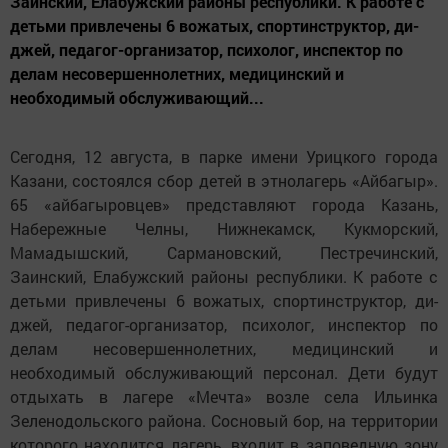
Заинский, Елабужский районы республики. К работе с
детьми привлечены 6 вожатых, спортинструктор, ди-
джей, педагог-организатор, психолог, инспектор по
делам несовершеннолетних, медицинский и
необходимый обслуживающий...
Сегодня, 12 августа, в парке имени Урицкого города
Казани, состоялся сбор детей в этнолагерь «Айбагыр».
65 «айбагыровцев» представляют города Казань,
Набережные Челны, Нижнекамск, Кукморский,
Мамадышский, Сармановский, Пестречинский,
Заинский, Елабужский районы республики. К работе с
детьми привлечены 6 вожатых, спортинструктор, ди-
джей, педагог-организатор, психолог, инспектор по
делам несовершеннолетних, медицинский и
необходимый обслуживающий персонал. Дети будут
отдыхать в лагере «Мечта» возле села Ильинка
Зеленодольского района. Сосновый бор, на территории
которого находится лагерь, входит в заповедную зону