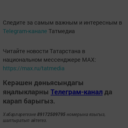
Следите за самым важным и интересным в
Telegram-канале
Татмедиа
Читайте новости Татарстана в
национальном мессенджере MАХ:
https://max.ru/tatmedia
Керәшен дөньясындагы
яңалыкларны
Телеграм-канал
да
карап барыгыз.
Хәбәрләрегезне
89172509795
номерына языгыз,
шалтыратып әйтегез.