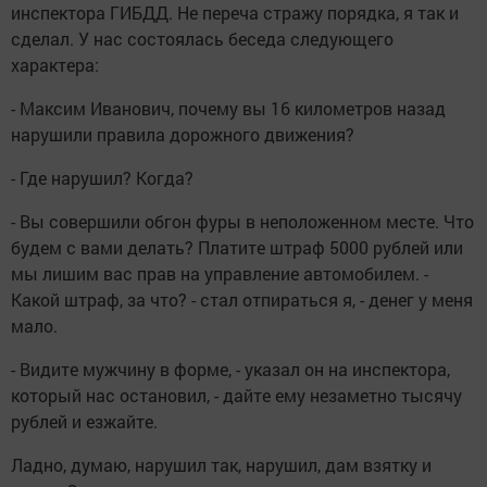
инспектора ГИБДД. Не переча стражу порядка, я так и
сделал. У нас состоялась беседа следующего
характера:
- Максим Иванович, почему вы 16 километров назад
нарушили правила дорожного движения?
- Где нарушил? Когда?
- Вы совершили обгон фуры в неположенном месте. Что
будем с вами делать? Платите штраф 5000 рублей или
мы лишим вас прав на управление автомобилем. -
Какой штраф, за что? - стал отпираться я, - денег у меня
мало.
- Видите мужчину в форме, - указал он на инспектора,
который нас остановил, - дайте ему незаметно тысячу
рублей и езжайте.
Ладно, думаю, нарушил так, нарушил, дам взятку и