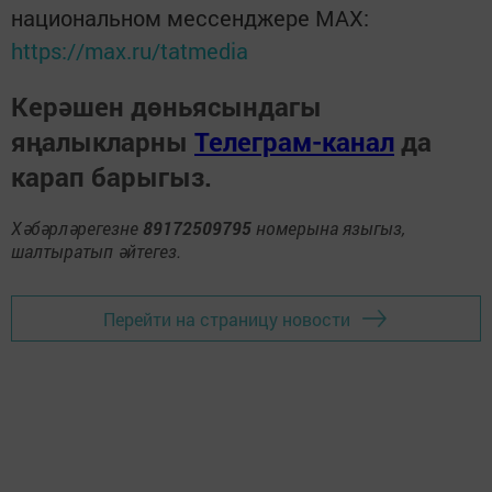
национальном мессенджере MАХ:
https://max.ru/tatmedia
Керәшен дөньясындагы
яңалыкларны
Телеграм-канал
да
карап барыгыз.
Хәбәрләрегезне
89172509795
номерына языгыз,
шалтыратып әйтегез.
Перейти на страницу новости