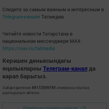
Следите за самым важным и интересным в
Telegram-канале
Татмедиа
Читайте новости Татарстана в
национальном мессенджере MАХ:
https://max.ru/tatmedia
Керәшен дөньясындагы
яңалыкларны
Телеграм-канал
да
карап барыгыз.
Хәбәрләрегезне
89172509795
номерына языгыз,
шалтыратып әйтегез.
Перейти на страницу новости