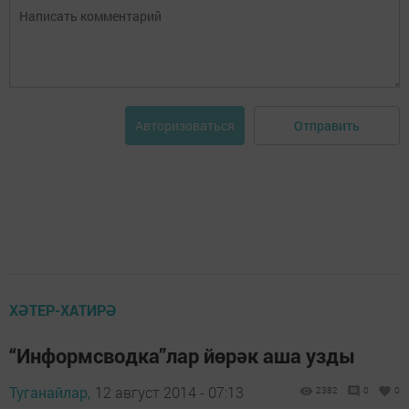
Отправить
Авторизоваться
ХӘТЕР-ХАТИРӘ
“Информсводка”лар йөрәк аша узды
Туганайлар,
12 август 2014 - 07:13
2382
0
0