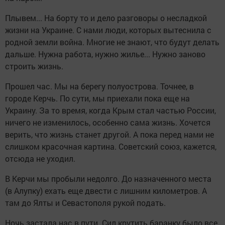
Плывем... На борту то и дело разговоры о несладкой
жизни на Украине. С нами люди, которых вытеснила с
родной земли война. Многие не знают, что будут делать
дальше. Нужна работа, нужно жилье... Нужно заново
строить жизнь.
Прошел час. Мы на берегу полуострова. Точнее, в
городе Керчь. По сути, мы приехали пока еще на
Украину. За то время, когда Крым стал частью России,
ничего не изменилось, особенно сама жизнь. Хочется
верить, что жизнь станет другой. А пока перед нами не
слишком красочная картина. Советский союз, кажется,
отсюда не уходил.
В Керчи мы пробыли недолго. До назначенного места
(в Алупку) ехать еще двести с лишним километров. А
там до Ялты и Севастополя рукой подать.
Ночь застала нас в пути. Сил крутить баранку было все