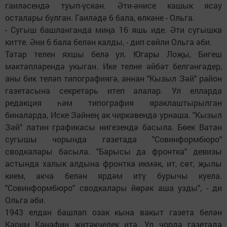
гаиләсендә туып-үскән. Әти-әнисе кашык ясау
осталары булган. Гаиләдә 6 бала, өлкәне - Ольга.
- Сугыш башланганда миңа 16 яшь иде. Әти сугышка
китте. Әни 6 бала белән калды, - дип сөйли Ольга әби.
Татар телен яхшы белә ул. Югары Лоҗы, Бигеш
мәктәпләрендә укыган. Ике телне әйбәт белгәнгәдер,
аны бик теләп типографиягә, аннан "Кызыл Зәй" район
газетасына секретарь итеп алалар. Ул елларда
редакция һәм типография яраклаштырылган
биналарда, Иске Зәйнең ак чиркәвендә урнаша. "Кызыл
Зәй" латин графикасы нигезендә басыла. Бөек Ватан
сугышы чорында газетада "Совинформбюро"
сводкалары басыла. "Барысы да фронтка" девизы
астында халык алдына фронтка икмәк, ит, сөт, җылы
кием, акча белән ярдәм итү бурычы куела.
"Совинформбюро" сводкалары йөрәк аша узды", - ди
Ольга әби.
1943 елдан башлап озак кына вакыт газета белән
Кәрим Канафин җитәкчелек итә. Ул чорда газетада