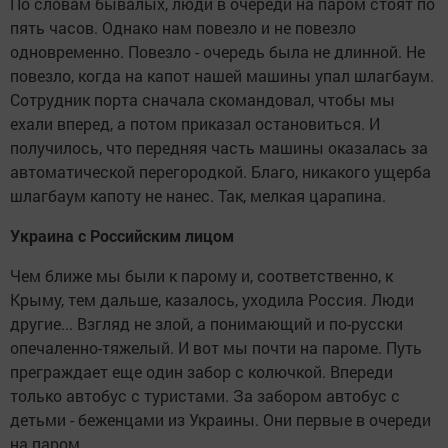
По словам бывалых, люди в очереди на паром стоят по
пять часов. Однако нам повезло и не повезло
одновременно. Повезло - очередь была не длинной. Не
повезло, когда на капот нашей машины упал шлагбаум.
Сотрудник порта сначала скомандовал, чтобы мы
ехали вперед, а потом приказал остановиться. И
получилось, что передняя часть машины оказалась за
автоматической перегородкой. Благо, никакого ущерба
шлагбаум капоту не нанес. Так, мелкая царапина.
Украина с Российским лицом
Чем ближе мы были к парому и, соответственно, к
Крыму, тем дальше, казалось, уходила Россия. Люди
другие... Взгляд не злой, а понимающий и по-русски
опечаленно-тяжелый. И вот мы почти на пароме. Путь
преграждает еще один забор с колючкой. Впереди
только автобус с туристами. За забором автобус с
детьми - беженцами из Украины. Они первые в очереди
на паром.