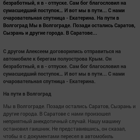
безработный, я в - отпуске. Сам бог благословил на
сумасшедший поступок… И вот мы в пути... С нами
очаровательная спутница - Екатерина. На пути в
Волгоград Мы в Волгограде. Позади остались Саратов,
Сызрань и другие города. В Саратове...
С другом Алексеем договорились отправиться на
автомобиле к берегам полуострова Крым. Он
безработный, я в - отпуске. Сам бог благословил на
сумасшедший поступок… И вот мы в пути... С нами
очаровательная спутница - Екатерина.
На пути в Волгоград
Мы в Волгограде. Позади остались Саратов, Сызрань и
другие города. В Саратове с нами произошел
неприятный анекдотичный случай. Нашу машину
остановил гаишник. Не представившись, он сказал,
чтобы я с документами пересел в автомобиль