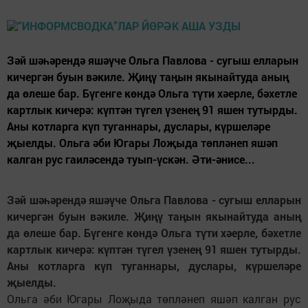
Зәй шәһәрендә яшәүче Ольга Павлова - сугыш елларын
кичергән буын вәкиле. Җиңү таңын якынайтуда аның
да өлеше бар. Бүгенге көндә Ольга түти хәерле, бәхетле
картлык кичерә: күптән түгел үзенең 91 яшен тутырды.
Аны котларга күп туганнары, дуслары, күршеләре
җыелды. Ольга әби Югары Лоҗыда төпләнеп яшәп
калган рус гаиләсендә туып-үскән. Әти-әнисе...
Зәй шәһәрендә яшәүче Ольга Павлова - сугыш елларын
кичергән буын вәкиле. Җиңү таңын якынайтуда аның
да өлеше бар. Бүгенге көндә Ольга түти хәерле, бәхетле
картлык кичерә: күптән түгел үзенең 91 яшен тутырды.
Аны котларга күп туганнары, дуслары, күршеләре
җыелды.
Ольга әби Югары Лоҗыда төпләнеп яшәп калган рус