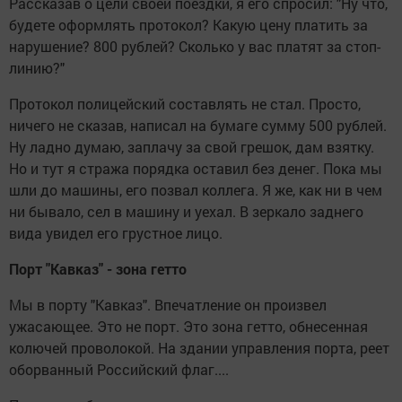
Рассказав о цели своей поездки, я его спросил: "Ну что,
будете оформлять протокол? Какую цену платить за
нарушение? 800 руб­лей? Сколько у вас платят за стоп-
линию?"
Протокол полицейский составлять не стал. Просто,
ничего не сказав, написал на бумаге сумму 500 рублей.
Ну ладно думаю, заплачу за свой грешок, дам взятку.
Но и тут я стража порядка оставил без денег. Пока мы
шли до машины, его позвал коллега. Я же, как ни в чем
ни бывало, сел в машину и уехал. В зеркало заднего
вида увидел его грустное лицо.
Порт "Кавказ" - зона гетто
Мы в порту "Кавказ". Впечатление он произвел
ужасающее. Это не порт. Это зона гетто, обнесенная
колючей проволокой. На здании управления порта, реет
оборванный Российский флаг....