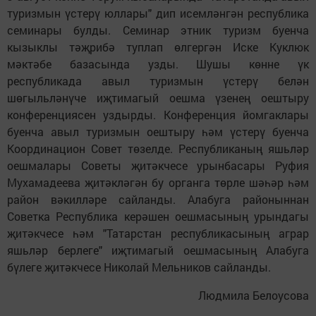
туризмын үстерү юллары" дип исемләнгән республика
семинары булды. Семинар этник туризм буенча
кызыклы тәҗрибә туплап өлгергән Иске Куклюк
мәктәбе базасында узды. Шушы көнне үк
республикада авыл туризмын үстерү белән
шөгыльләнүче иҗтимагый оешма үзенең оештыру
конференциясен уздырды. Конференция йомгаклары
буенча авыл туризмын оештыру һәм үстерү буенча
Координацион Совет төзелде. Республиканың яшьләр
оешмалары Советы җитәкчесе урынбасары Руфия
Мухамадеева җитәкләгән бу органга төрле шәһәр һәм
район вәкилләре сайланды. Алабуга районыннан
Советка Республика керәшен оешмасының урындагы
җитәкчесе һәм "Татарстан республикасының аграр
яшьләр берлеге" иҗтимагый оешмасының Алабуга
бүлеге җитәкчесе Николай Мельников сайланды.
Людмила Белоусова