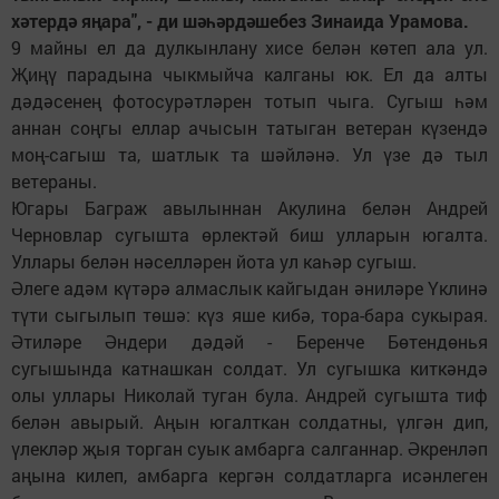
хәтердә яңара", - ди шәһәрдәшебез Зинаида Урамова.
9 майны ел да дулкынлану хисе белән көтеп ала ул.
Җиңү парадына чыкмыйча калганы юк. Ел да алты
дәдәсенең фотосурәтләрен тотып чыга. Сугыш һәм
аннан соңгы еллар ачысын татыган ветеран күзендә
моң-сагыш та, шатлык та шәйләнә. Ул үзе дә тыл
ветераны.
Югары Баграж авылыннан Акулина белән Андрей
Черновлар сугышта өрлектәй биш улларын югалта.
Уллары белән нәселләрен йота ул каһәр сугыш.
Әлеге адәм күтәрә алмаслык кайгыдан әниләре Үклинә
түти сыгылып төшә: күз яше кибә, тора-бара сукырая.
Әтиләре Әндери дәдәй - Беренче Бөтендөнья
сугышында катнашкан солдат. Ул сугышка киткәндә
олы уллары Николай туган була. Андрей сугышта тиф
белән авырый. Аңын югалткан солдатны, үлгән дип,
үлекләр җыя торган суык амбарга салганнар. Әкренләп
аңына килеп, амбарга кергән солдатларга исәнлеген