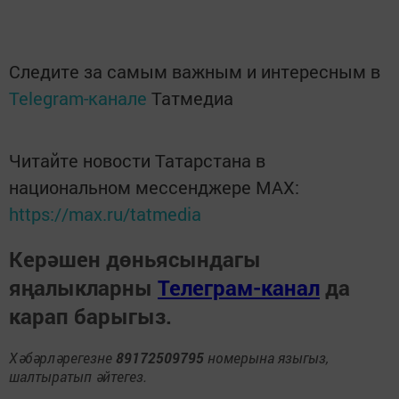
Следите за самым важным и интересным в
Telegram-канале
Татмедиа
Читайте новости Татарстана в
национальном мессенджере MАХ:
https://max.ru/tatmedia
Керәшен дөньясындагы
яңалыкларны
Телеграм-канал
да
карап барыгыз.
Хәбәрләрегезне
89172509795
номерына языгыз,
шалтыратып әйтегез.