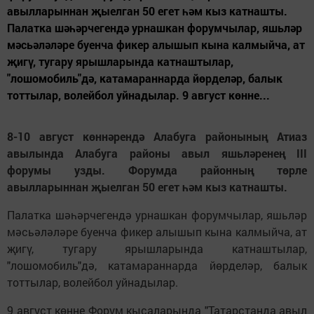
авылларыннан җыелган 50 егет һәм кыз катнашты.
Палатка шәһәрчегендә урнашкан форумчылар, яшьләр
мәсьәләләре буенча фикер алышып кына калмыйча, ат
җигү, тугару ярышларында катнаштылар,
"лошомобиль"дә, катамараннарда йөрделәр, балык
тоттылар, волейбол уйнадылар. 9 август көнне...
8-10 август көннәрендә Алабуга районының Атиаз
авылында Алабуга районы авыл яшьләренең III
форумы узды. Форумда районның төрле
авылларыннан җыелган 50 егет һәм кыз катнашты.
Палатка шәһәрчегендә урнашкан форумчылар, яшьләр
мәсьәләләре буенча фикер алышып кына калмыйча, ат
җигү, тугару ярышларында катнаштылар,
"лошомобиль"дә, катамараннарда йөрделәр, балык
тоттылар, волейбол уйнадылар.
9 август көнне Форум кысаларында "Татарстанда авыл