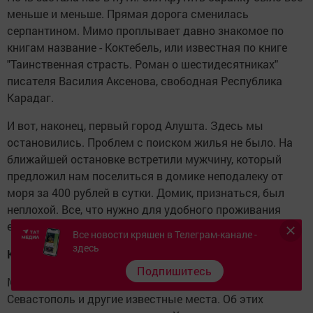
меньше и меньше. Прямая дорога сменилась
серпантином. Мимо проплывает давно знакомое по
книгам название - Коктебель, или известная по книге
"Таинственная страсть. Роман о шестидесятниках"
писателя Василия Аксенова, свободная Республика
Карадаг.
И вот, наконец, первый город Алушта. Здесь мы
остановились. Проблем с поиском жилья не было. На
ближайшей остановке встретили мужчину, который
предложил нам поселиться в домике неподалеку от
моря за 400 рублей в сутки. Домик, признаться, был
неплохой. Все, что нужно для удобного проживания
есть: две комнаты, туалет, ванна...
Все новости кряшен в Телеграм-канале -
здесь
Крым - незыблемая красота
Подпишитесь
Мы решили посетить знаменитые города Крыма: Ялту,
Севастополь и другие известные места. Об этих