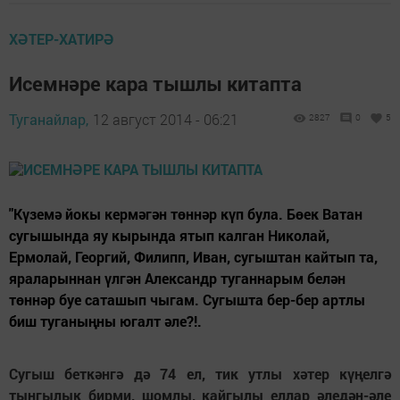
ХӘТЕР-ХАТИРӘ
Исемнәре кара тышлы китапта
Туганайлар,
12 август 2014 - 06:21
2827
0
5
"Күземә йокы кермәгән төннәр күп була. Бөек Ватан
сугышында яу кырында ятып калган Николай,
Ермолай, Георгий, Филипп, Иван, сугыштан кайтып та,
яраларыннан үлгән Александр туганнарым белән
төннәр буе саташып чыгам. Сугышта бер-бер артлы
биш туганыңны югалт әле?!.
Сугыш беткәнгә дә 74 ел, тик утлы хәтер күңелгә
тынгылык бирми, шомлы, кайгылы еллар әледән-әле