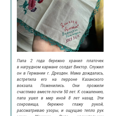
Папа 2 года бережно хранил платочек
в нагрудном кармане солдат Виктор. Служил
он в Германии г. Дрезден. Мама дождалась,
встретила его на перроне Казанского
вокзала. Поженились. Они прожили
счастливо вместе почти 50 лет. К сожалению,
папа ушел в мир иной 8 лет назад. Эти
сокровища, бережно глажу рукой,
рассматриваю узоры, и ощущаю тепло рук