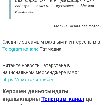
һәм аларны бик теләп уйнадылар», - дип
сөйләде сәнгать җитәкчесе Марина
Казанцева.
Марина Казанцева фотосы
Следите за самым важным и интересным в
Telegram-канале
Татмедиа
Читайте новости Татарстана в
национальном мессенджере MАХ:
https://max.ru/tatmedia
Керәшен дөньясындагы
яңалыкларны
Телеграм-канал
да