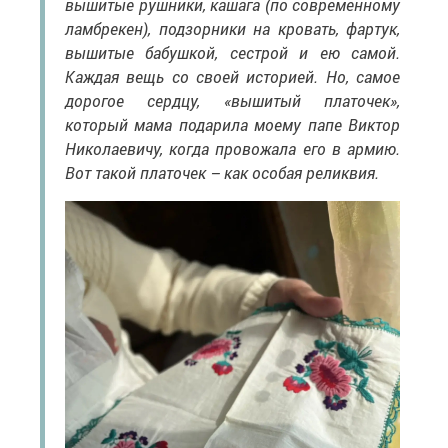
вышитые рушники, кашага (по современному
ламбрекен), подзорники на кровать, фартук,
вышитые бабушкой, сестрой и ею самой.
Каждая вещь со своей историей. Но, самое
дорогое сердцу, «вышитый платочек»,
который мама подарила моему папе Виктор
Николаевичу, когда провожала его в армию.
Вот такой платочек – как особая реликвия.