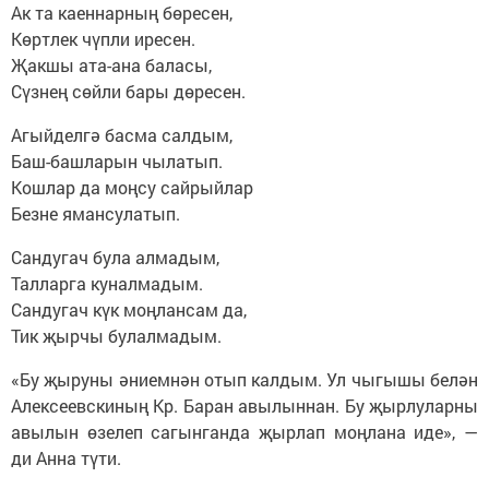
Ак та каеннарның бөресен,
Көртлек чүпли иресен.
Җакшы ата-ана баласы,
Сүзнең сөйли бары дөресен.
Агыйделгә басма салдым,
Баш-башларын чылатып.
Кошлар да моңсу сайрыйлар
Безне ямансулатып.
Сандугач була алмадым,
Талларга куналмадым.
Сандугач күк моңлансам да,
Тик җырчы булалмадым.
«Бу җыруны әниемнән отып калдым. Ул чыгышы белән
Алексеевскиның Кр. Баран авылыннан. Бу җырлуларны
авылын өзелеп сагынганда җырлап моңлана иде», —
ди Анна түти.