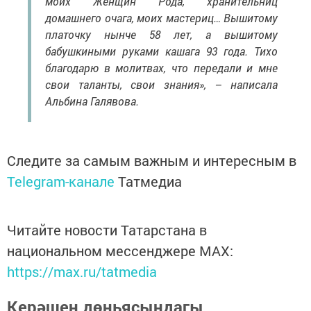
моих Женщин Рода, хранительниц
домашнего очага, моих мастериц… Вышитому
платочку нынче 58 лет, а вышитому
бабушкиными руками кашага 93 года. Тихо
благодарю в молитвах, что передали и мне
свои таланты, свои знания», – написала
Альбина Галявова.
Следите за самым важным и интересным в
Telegram-канале
Татмедиа
Читайте новости Татарстана в
национальном мессенджере MАХ:
https://max.ru/tatmedia
Керәшен дөньясындагы