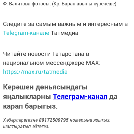
Ф. Вәлитова фотосы. (Кр. Баран авылы күренеше).
Следите за самым важным и интересным в
Telegram-канале
Татмедиа
Читайте новости Татарстана в
национальном мессенджере MАХ:
https://max.ru/tatmedia
Керәшен дөньясындагы
яңалыкларны
Телеграм-канал
да
карап барыгыз.
Хәбәрләрегезне
89172509795
номерына языгыз,
шалтыратып әйтегез.