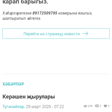
карап барыгыз.
Хәбәрләрегезне
89172509795
номерына языгыз,
шалтыратып әйтегез.
Перейти на страницу новости
ХӘБӘРЛӘР
Керәшен җырулары
Туганайлар,
29 март 2026 - 07:22
229
0
0