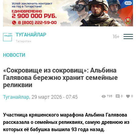
ТУГАНАЙЛАР
16+
Татарстан
НОВОСТИ
«Сокровище из сокровищ»: Альбина
Галявова бережно хранит семейные
реликвии
Туганайлар,
29 март 2026 - 07:45
735
0
0
Участница кряшенского марафона Альбина Галявова
рассказала о семейных реликвиях, самую древнюю из
которых её бабушка вышила 93 года назад.