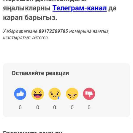
яңалыкларны
Телеграм-канал
да
карап барыгыз.
Хәбәрләрегезне
89172509795
номерына языгыз,
шалтыратып әйтегез.
Оставляйте реакции
0
0
0
0
0
Расскажите друзьям