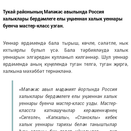
Тукай районының Мәләкәс авылында Россия
халыклары бердәмлеге елы уңаеннан халык уеннары
буенча мастер-класс узган.
Уеннар ярдәмендә бала тырыш, көчле, сәләтле, нык
ихтыярлы булып үсә. Бала тәрбияләүдә халык
уеннарын элгәредән кулланып килгәннәр. Шул уеннар
ярдәмендә аның күңелендә туган телгә, туган җиргә,
халкына мәхәббәт тернәкләнә.
«Мәләкәс авыл мәдәният йортында Россия
халыклары бердәмлеге елы уңаеннан халык
уеннары буенча мастер-класс узды. Мастер-
класста катнашучылар керәшеннәрнең
«Сигезле», «Капкалы», «Станоклы» кебек
халык уеннары тарихы белән таныштылар