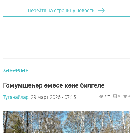
Перейти на страницу новости
ХӘБӘРЛӘР
Гомумшәһәр өмәсе көне билгеле
Туганайлар,
29 март 2026 - 07:15
227
0
0