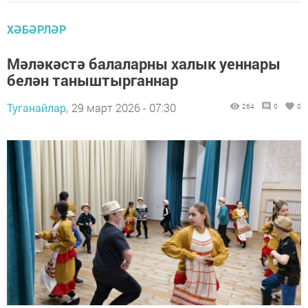
ХӘБӘРЛӘР
Мәләкәстә балаларны халык уеннары
белән таныштырганнар
Туганайлар,
29 март 2026 - 07:30
264
0
0