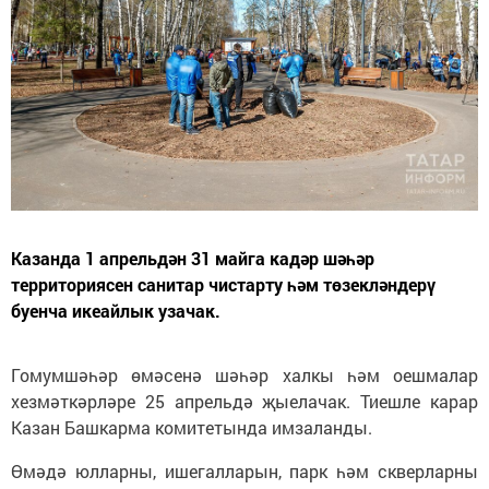
Казанда 1 апрельдән 31 майга кадәр шәһәр
территориясен санитар чистарту һәм төзекләндерү
буенча икеайлык узачак.
Гомумшәһәр өмәсенә шәһәр халкы һәм оешмалар
хезмәткәрләре 25 апрельдә җыелачак. Тиешле карар
Казан Башкарма комитетында имзаланды.
Өмәдә юлларны, ишегалларын, парк һәм скверларны