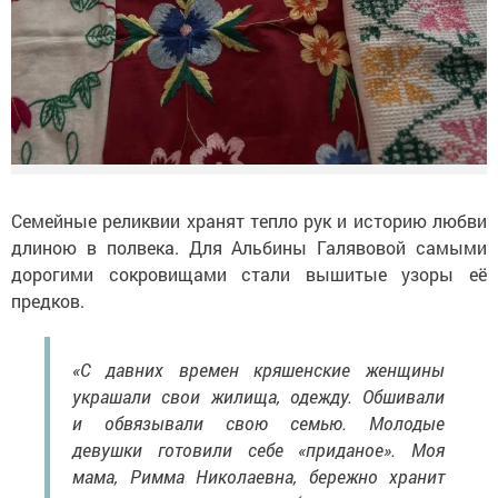
Семейные реликвии хранят тепло рук и историю любви
длиною в полвека. Для Альбины Галявовой самыми
дорогими сокровищами стали вышитые узоры её
предков.
«С давних времен кряшенские женщины
украшали свои жилища, одежду. Обшивали
и обвязывали свою семью. Молодые
девушки готовили себе «приданое». Моя
мама, Римма Николаевна, бережно хранит