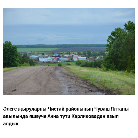
Әлеге җыруларны Чистай районының Чуваш Ялтаны
авылында яшәүче Анна түти Карликовадан язып
алдык.