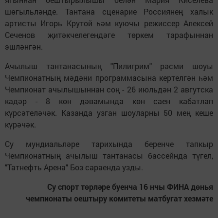
шөгыльләнде. Тантана сценарие Россиянең халык
артисты Игорь Крутой һәм куючы режиссер Алексей
Сеченов җитәкчелегендәге төркем тарафыннан
эшләнгән.
Ачылыш тантанасының "Пилигрим" рәсми шоуы
Чемпионатның мәдәни программасына кертелгән һәм
Чемпионат ачылышыннан соң - 26 июльдән 2 авгутска
кадәр - 8 көн дәвамында көн саен кабатлап
күрсәтеләчәк. Казанда узган шоуларны 50 мең кеше
күрәчәк.
Су мундиальләре тарихында беренче тапкыр
Чемпионатның ачылыш тантанасы бассейнда түгел,
"Татнефть Арена" Боз сараенда узды.
Су спорт төрләре буенча 16 нчы ФИНА дөнья
чемпионаты оештыру комитеты матбугат хезмәте