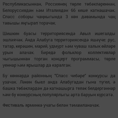
Республикасыннан, Россиянең төрле төбәкләреннән,
Белоруссиядән һәм Италиядән 66 кеше катнашачак.
Спасс соборы чаңныгында 3 көн дәвамында чаң
тавышы яңгырап торачак.
Шишкин буасы территориясендә Авыл ишегалды
эшләячәк. Анда Алабуга территориясендә яшәүче: рус,
татар, керәшен, марий, удмурт һәм чуваш халык өйләре
урын алачак. Биредә фольклор коллективлар
чыгышыннан торган концерт программасы, төрле
уеннар һәм ярышлар да каралган.
Бу көннәрдә районның "Спасс чибәре" конкурсы да
узачак. Ләкин быел анда Алабугадан гына түгел, ә
башка төбәкләрдән дә катнашырга теләк белдергәннәр
һәм бу конкурсның популярлыгы арта баруын күрсәтә.
Фестиваль ярминкә учагы белән тәмамланачак.