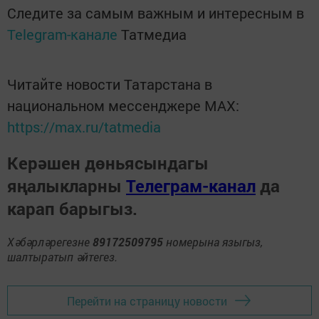
Следите за самым важным и интересным в
Telegram-канале
Татмедиа
Читайте новости Татарстана в
национальном мессенджере MАХ:
https://max.ru/tatmedia
Керәшен дөньясындагы
яңалыкларны
Телеграм-канал
да
карап барыгыз.
Хәбәрләрегезне
89172509795
номерына языгыз,
шалтыратып әйтегез.
Перейти на страницу новости