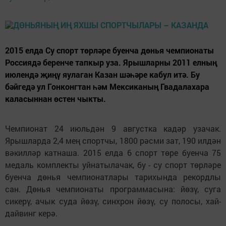
2015 елда Су спорт төрләре буенча дөнья чемпионаты
Россиядә беренче тапкыр уза. Ярышларны 2011 елның
июлендә җиңү яулаган Казан шәһәре кабул итә. Бу
бәйгедә ул Гонконгтан һәм Мексиканың Гвадалахара
каласыннан ѳстен чыкты.
Чемпионат 24 июльдән 9 августка кадәр узачак.
Ярышларда 2,4 мең спортчы, 1800 рәсми зат, 190 илдән
вәкилләр катнаша. 2015 елда 6 спорт төре буенча 75
медаль комплекты уйнатылачак, бу - су спорт төрләре
буенча дөнья чемпионатлары тарихында рекордлы
сан. Дөнья чемпионаты программасына: йөзү, суга
сикерү, ачык суда йөзү, синхрон йөзү, су полосы, хай-
дайвинг керә.