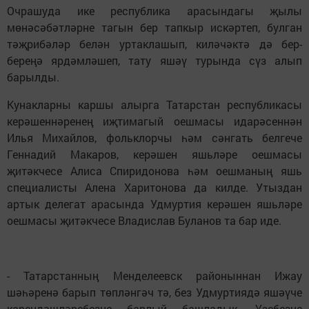
Очрашуда ике республика арасындагы җылы
мөнәсәбәтләрне тагын бер тапкыр искәртеп, булган
тәҗрибәләр белән уртаклашып, киләчәктә дә бер-
береңә ярдәмләшеп, тату яшәү турында сүз алып
барылды.
Кунакларны каршы алырга Татарстан республикасы
керәшеннәренең иҗтимагый оешмасы идарәсеннән
Илья Михайлов, фольклорчы һәм сәнгать белгече
Геннадий Макаров, керәшен яшьләре оешмасы
җитәкчесе Алиса Спиридонова һәм оешманың яшь
специалисты Алена Харитонова да килде. Утыздан
артык делегат арасында Удмуртия керәшен яшьләре
оешмасы җитәкчесе Владислав Буланов та бар иде.
- Татарстанның Менделеевск районыннан Ижау
шәһәренә барып төпләнгәч тә, без Удмуртиядә яшәүче
карендәшләребезне барлый башладык. Үзебезне