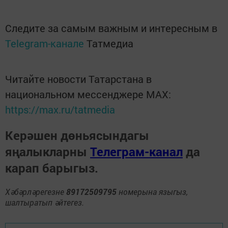
Следите за самым важным и интересным в
Telegram-канале
Татмедиа
Читайте новости Татарстана в
национальном мессенджере MАХ:
https://max.ru/tatmedia
Керәшен дөньясындагы
яңалыкларны
Телеграм-канал
да
карап барыгыз.
Хәбәрләрегезне
89172509795
номерына языгыз,
шалтыратып әйтегез.