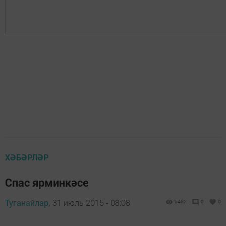
ХӘБӘРЛӘР
Спас ярминкәсе
Туганайлар,
31 июль 2015 - 08:08
5462
0
0