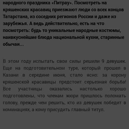
народного праздника «Питрау». Посмотреть на
кряшенских красавиц приезжают люди со всех концов
Татарстана, из соседних регионов России и даже из
зарубежья. А ведь действительно, есть на что
посмотреть: будь то уникальные народные костюмы,
наивкуснейшие блюда национальной кухни, старинные
обычаи...
В этом году испытать свои силы решили 9 девушек.
Еще на подготовительном туре, который прошел в
Казани в середине июня, стало ясно: за корону
кряшенской красавицы предстоит серьезная борьба!
Все участницы оказались настолько хорошо
подготовлены, что членам жюри пришлось поломать
голову, прежде чем решить, кто из девушек победит в
номинациях, а кому присудить главный титул.