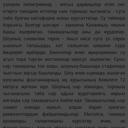
үзләрен пилигримнар - ялгыз дәрвишләр итеп хис
итәргә тәкъдим иттеләр һәм тормыш чыганагы - суга
таба булган метафорик юлны күрсәттеләр. Су төбендә
борынгы Болгар шәһәре - заманча Казанның чишмә
башы яшеренгән, тамашачылар аны да күрделәр.
Шоуның символик герое - Акыл иясе суга үз серен
ышанып тапшырды, хат салынган шешәне суда
йөздереп җибәрде. Биючеләр өчен җиңнәреннән су
агып тора торган костюмнар махсус эшләнгән. Суны
һәр тамашачы тоя алды, шоуның башында стадионда
чып-чын яңгыр башланды. Шоу өчен сценада эшләгән
күпсанлы фонтаннарның иң зурысының биеклеге 12
метрга җиткән иде. Шоуның һәр эпизоды, тормыш
чыганагына таба һәр адым аудиториягә, аерым
алганда һәр тамашачыга бәйле иде. Тамашачылар, һәр
сюжет эчендә калып, алдан биреп куелган
реквизитлардан файдаландылар. Мисалга, тамаша
кунаклары галактиканы күрсәтер өчен, ак
фонарьларны, давыл образын сурәтләр өчен зәңгәр