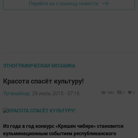
Перейти на страницу новости
ЭТНОГРАФИЧЕСКАЯ МОЗАИКА
Красота спасёт культуру!
Туганайлар,
29 июль 2015 - 07:16
1892
0
0
Из года в год конкурс «Кряшен чибяре» становится
кульминационным событием республиканского