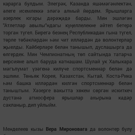
карарга булдым. Элегрәк, Казанда яшәмәгәнлектән,
әлеге исемлеккә эләгә алмый йөрдем. Ярышларга
әзерлек югары дәрәҗәдә барды. Мин эшләгән
"Атлетлар авылы"ндагы күңеллелекне әйтеп бетерә
торган түгел. Бирегә безнең Республикадан гына түгел,
төрле төбәкләрдән һәм чит илләрдән дә волонтерлар
җыелды. Кайберләре белән танышып, дуслашырга да
өлгердек. Мин Чемпионатның төп сайтында татарча
версияне алып баруда катнашам. Шулай ук Халыкара
мәгълүмат үзәгенә килүче спортсменнар белән дә
эшлим. Төньяк Корея, Казахстан, Кытай, Коста-Рика
һәм башка илләрдән килгән спортсменнар белән
таныштым. Хәзерге вакытта хөкем сөргән искиткеч
дустанә атмосфера ярышлар ахырына кадәр
сакланыр, дип уйлыйм.
Менделеев кызы
Вера Мироновага
да волонтер булу