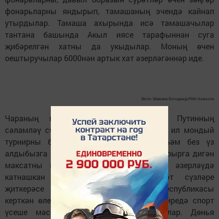
фонарьларны яндырып, тамашаның эчендә кайнап
утырдылар. Тамаша ахырында исә тамашачылар
тантана башында Акыл иясе тарафыннан суга
җибәрелгән хатны да укыдылар. Моның өчен
оештыручылар 6000нән артык хат әзерләгәннәр иде.
Фото: Максим Богодвид/РИА Новости
Чараның протокол өлеше Владимир Путинның
сәламләү сүзләре белән ачылды: "Безнең ил мондый
турнирны беренче тапкыр кабул итә һәм без үз
алдыбызга аны иң югары дәрәҗәдә уздырырга дигән
максатны куябыз. Дөнья чемпионатын әзерләүдә
катнашкан барлык кешеләргә рәхмәт сүзләре
җиткерәсе килә. Бу эшкә Татарстан Республикасы
керткән өлешне аерым билгеләп узам. Биредә спорт
үсеше мәсьәләләренә бик игътибарлылар. Дөнья