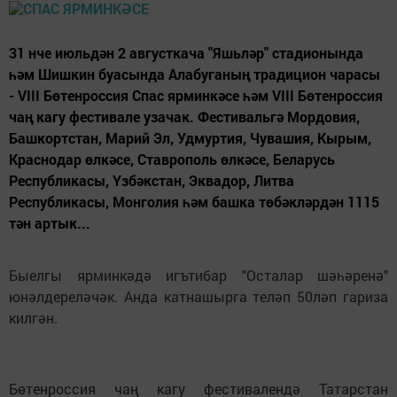
31 нче июльдән 2 августкача "Яшьләр" стадионында
һәм Шишкин буасында Алабуганың традицион чарасы
- VIII Бөтенроссия Спас ярминкәсе һәм VIII Бөтенроссия
чаң кагу фестивале узачак. Фестивальгә Мордовия,
Башкортстан, Марий Эл, Удмуртия, Чувашия, Кырым,
Краснодар өлкәсе, Ставрополь өлкәсе, Беларусь
Республикасы, Үзбәкстан, Эквадор, Литва
Республикасы, Монголия һәм башка төбәкләрдән 1115
тән артык...
Быелгы ярминкәдә игътибар "Осталар шәһәренә"
юнәлдереләчәк. Анда катнашырга теләп 50ләп гариза
килгән.
Бөтенроссия чаң кагу фестивалендә Татарстан