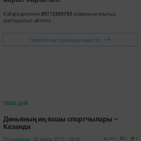
Хәбәрләрегезне
89172509795
номерына языгыз,
шалтыратып әйтегез.
Перейти на страницу новости
ТЕМА ДНЯ
Дөньяның иң яхшы спортчылары –
Казанда
Туганайлар,
30 июль 2015 - 09:41
3945
0
0