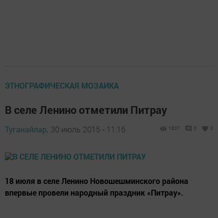
ЭТНОГРАФИЧЕСКАЯ МОЗАИКА
В селе Ленино отметили Питрау
Туганайлар,
30 июль 2015 - 11:16
1807
0
0
18 июля в селе Ленино Новошешминского района
впервые провели народный праздник «Питрау».