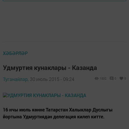
ХӘБӘРЛӘР
Удмуртия кунаклары - Казанда
Туганайлар,
30 июль 2015 - 09:24
1532
0
0
16 нчы июль көнне Татарстан Халыклар Дуслыгы
йортына Удмуртиядән делегация килеп китте.