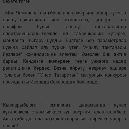
бәхете тигән:
- Мин Чемпионатның башыннан ахырына кадәр түгел, ә
ачылу вакытында гына катнаштым, - ди ул. - Төп
вазифам булып, ачылу тантанасында
спортсменнарны,тиешле ил табличкасын күтәреп,
мәйданга чыгару булды. Билгеле бер параметрлар
буенча сайлап алу турын үтеп, "Ачылу тантанасы
йөзләре" командасына эләктем. Әзерлек бик актив
барды. Көндезге икеләрдән төнге уннарга кадәр
репетициягә йөрдек. Безне өйрәтү, әзерләү эшләре
тулысы белән "Мисс Татарстан" матурлык конкурсы
президенты Изольда Сахаровага йөкләнде.
Кызларыбызга, Чемпионат дәвамында күңел
күтәренкелеге һәм чиксез күп энергия теләп калабыз.
Алга таба да теләгән максатларыгызга ирешеп яшәргә
язсын!