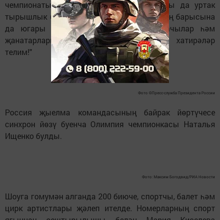
чемпионаты уңышлы узсын өчен барысы да уртак
тырышлык белән эшләнде. Спортчыларның барысына
да югары үрләргә ирешүләрен, тамашачылар һәм
җанатарларга матур һәм онытылмас хатирәләр
телим!"
Фото ©Пресс-служба Президента России
Россия җыелма командасының байрак йөртүчесе
синхрон йөзү буенча Олимпия чемпионкасы Наталья
Ищенко булды.
Фото: Максим Богодвид/РИА Новости
Шоуга гомумән алганда 200 биюче, спортчы, балет һәм
цирк артистлары җәлеп ителде. Номерларның спорт
ягыннан оештырылышы белән Мария Киселева