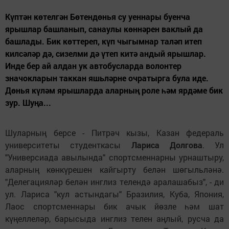
Күптән көтелгән Бөтендөнья су уеннары буенча
ярышлар башланып, санаулы көннәрен ваклый да
башлады. Бик көттереп, күп чыгымнар таләп итеп
килсәләр дә, сизелми дә үтеп китә андый ярышлар.
Инде бер ай алдан ук автобусларда волонтер
значокларын таккан яшьләрне очратырга була иде.
Дөнья күләм ярышларда аларның роле һәм ярдәме бик
зур. Шуңа...
Шуларның берсе - Питрәч кызы, Казан федераль
университеты студенткасы
Лариса Долгова
. Ул
"Универсиада авылында" спортсменнарны урнаштыру,
аларның көнкүрешен кайгырту белән шөгыльләнә.
"Делегацияләр белән инглиз телендә аралашабыз", - ди
ул. Лариса "кул астындагы" Бразилия, Куба, Япония,
Лаос спортсменнары бик ачык йөзле һәм шат
күңеллеләр, барысыда инглиз телен аңлый, русча да