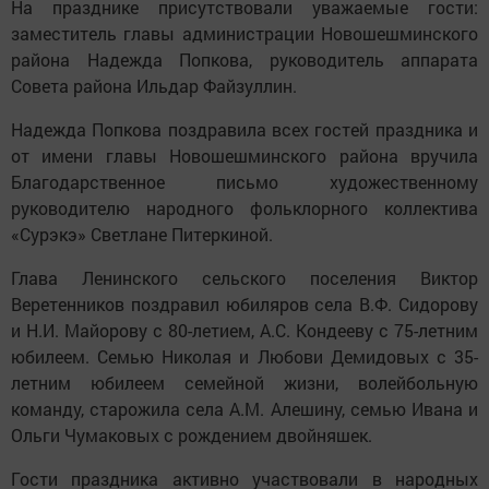
На празднике присутствовали уважаемые гости:
заместитель главы администрации Новошешминского
района Надежда Попкова, руководитель аппарата
Совета района Ильдар Файзуллин.
Надежда Попкова поздравила всех гостей праздника и
от имени главы Новошешминского района вручила
Благодарственное письмо художественному
руководителю народного фольклорного коллектива
«Сурэкэ» Светлане Питеркиной.
Глава Ленинского сельского поселения Виктор
Веретенников поздравил юбиляров села В.Ф. Сидорову
и Н.И. Майорову с 80-летием, А.С. Кондееву с 75-летним
юбилеем. Семью Николая и Любови Демидовых с 35-
летним юбилеем семейной жизни, волейбольную
команду, старожила села А.М. Алешину, семью Ивана и
Ольги Чумаковых с рождением двойняшек.
Гости праздника активно участвовали в народных