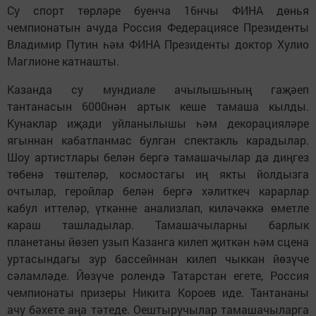
Су спорт төрләре буенча 16нчы ФИНА дөнья
чемпионатын ачуда Россия Федерациясе Президенты
Владимир Путин һәм ФИНА Президенты доктор Хулио
Маглионе катнашты.
Казанда су мундиале ачылышының гаҗәеп
тантанасын 6000нән артык кеше тамаша кылды.
Кунаклар иҗади уйланылышы һәм декорацияләре
ягыннан кабатланмас булган спектакль карадылар.
Шоу артистлары белән бергә тамашачылар да диңгез
төбенә төштеләр, космостагы иң якты йолдызга
очтылар, геройлар белән бергә хәлиткеч карарлар
кабул иттеләр, үткәнне анализлап, киләчәккә өметле
караш ташладылар. Тамашачыларны барлык
планетаны йөзеп узып Казанга килеп җиткән һәм сцена
уртасындагы зур бассейннан килеп чыккан йөзүче
сәламләде. Йөзүче ролендә Татарстан егете, Россия
чемпионаты призеры Никита Короев иде. Тантананы
ачу бәхете аңа тәтеде. Оештыручылар тамашачыларга