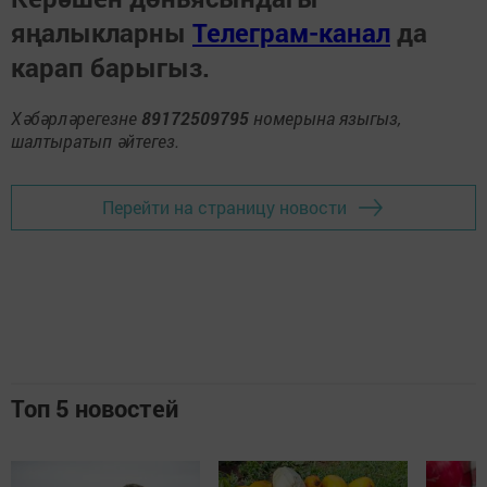
яңалыкларны
Телеграм-канал
да
карап барыгыз.
Хәбәрләрегезне
89172509795
номерына языгыз,
шалтыратып әйтегез.
Перейти на страницу новости
Топ 5 новостей