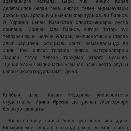
аралашырга омтыла. Бары тик Төньяк Корея
делегациясе белән генә, инглиз телен аңламаулары
аркасында, аралашуы кыенлыклар тудыра, ди Лариса.
Ә Украина белән Казахстан спортсменнары русча
сөйләшә. Моннан кала Лариса, инглиз, татар, рус
телләрен яхшы белүче буларак, чемпионатның өч телдә
алып барылучы официаль сайты командасында да
эшли. Рус, инглиз телендә килгән материалларны
Лариса татар теленә тәрҗемә итәргә булыша.
"Дөньякүләм чемпионатка үземнән өлеш кертә алуым
белән чиксез горурланам", - ди ул.
Кайбыч кызы, Казан Федераль университеты
студенткасы
Ирина Иреева
да үзенең уйфикерләре
белән уртаклашты:
- Волонтер булу хыялы белән күптәннән яна идем.
Мөмкинлекне кулдан ычкындырмый, үземне сынап