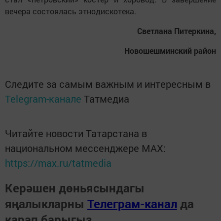
вечера состоялась этнодискотека.
Светлана Питеркина,
Новошешминский район
Следите за самым важным и интересным в
Telegram-канале
Татмедиа
Читайте новости Татарстана в
национальном мессенджере MАХ:
https://max.ru/tatmedia
Керәшен дөньясындагы
яңалыкларны
Телеграм-канал
да
карап барыгыз.