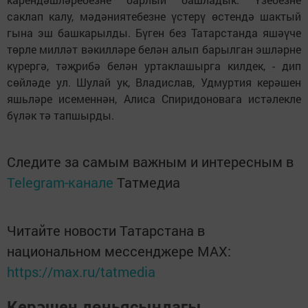
саклап калу, мәдәниятебезне үстерү өстендә шактый
гына эш башкарылды. Бүген без Татарстанда яшәүче
төрле милләт вәкилләре белән алып барылган эшләрне
күрергә, тәҗрибә белән уртаклашырга килдек, - дип
сөйләде ул. Шулай ук, Владислав, Удмуртия керәшен
яшьләре исеменнән, Алиса Спиридоновага истәлекле
бүләк тә тапшырды.
Следите за самым важным и интересным в
Telegram-канале
Татмедиа
Читайте новости Татарстана в
национальном мессенджере MАХ:
https://max.ru/tatmedia
Керәшен дөньясындагы