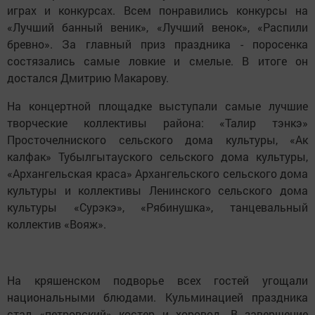
играх и конкурсах. Всем понравились конкурсы на
«Лучший банный веник», «Лучший венок», «Распили
бревно». За главный приз праздника - поросенка
состязались самые ловкие и смелые. В итоге он
достался Дмитрию Макарову.
На концертной площадке выступали самые лучшие
творческие коллективы района: «Талир тэнкэ»
Просточелниского сельского дома культуры, «Ак
калфак» Тубылгытауского сельского дома культуры,
«Архангельская краса» Архангельского сельского дома
культуры и коллективы Ленинского сельского дома
культуры «Сурэкэ», «Рябинушка», танцевальный
коллектив «Вояж».
На кряшенском подворье всех гостей угощали
национальными блюдами. Кульминацией праздника
стал «петровский» костер и хоровод. В завершение