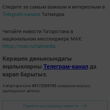
Следите за самым важным и интересным в
Telegram-канале
Татмедиа
Читайте новости Татарстана в
национальном мессенджере MАХ:
https://max.ru/tatmedia
Керәшен дөньясындагы
яңалыкларны
Телеграм-канал
да
карап барыгыз.
Хәбәрләрегезне
89172509795
номерына языгыз,
шалтыратып әйтегез.
Перейти на страницу новости