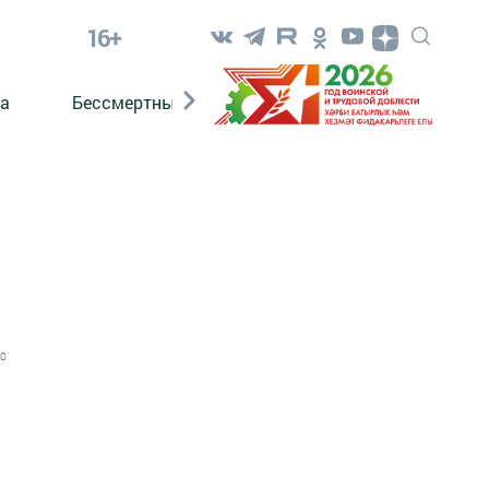
16+
а
Бессмертный полк. Кряшены
0