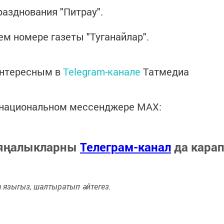
азднования "Питрау".
м номере газеты "Туганайлар".
интересным в
Telegram-канале
Татмедиа
в национальном мессенджере MАХ:
 яңалыкларны
Телеграм-канал
да кара
языгыз, шалтыратып әйтегез.