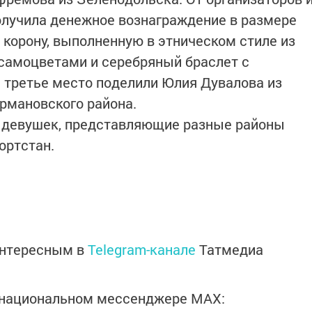
олучила денежное вознаграждение в размере
 корону, выполненную в этническом стиле из
 самоцветами и серебряный браслет с
и третье место поделили Юлия Дувалова из
армановского района.
0 девушек, представляющие разные районы
ортстан.
интересным в
Telegram-канале
Татмедиа
в национальном мессенджере MАХ: