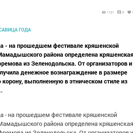
1121
0
да - на прошедшем фестивале кряшенской
 Мамадышского района определена кряшенска
фремова из Зеленодольска. От организаторов и
олучила денежное вознаграждение в размере
 корону, выполненную в этническом стиле из
.
да - на прошедшем фестивале кряшенской
 Мамадышского района определена кряшенска
Ефремова из Зеленодольска. От организаторов 