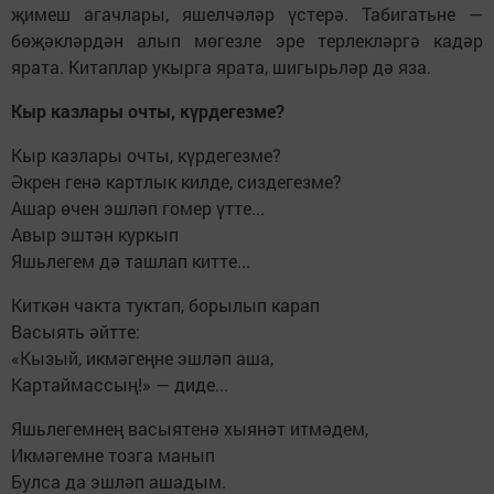
җимеш агачлары, яшелчәләр үстерә. Табигатьне —
бөҗәкләрдән алып мөгезле эре терлекләргә кадәр
ярата. Китаплар укырга ярата, шигырьләр дә яза.
Кыр казлары очты, күрдегезме?
Кыр казлары очты, күрдегезме?
Әкрен генә картлык килде, сиздегезме?
Ашар өчен эшләп гомер үтте...
Авыр эштән куркып
Яшьлегем дә ташлап китте...
Киткән чакта туктап, борылып карап
Васыять әйтте:
«Кызый, икмәгеңне эшләп аша,
Картаймассың!» — диде...
Яшьлегемнең васыятенә хыянәт итмәдем,
Икмәгемне тозга манып
Булса да эшләп ашадым.