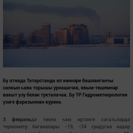
Бу атнада Татарстанда ял көннәре башланганчы
салкын һава торышы урнашачак, явым-төшемнәр
вакыт узу белән тукталачак. Бу ТР Гидрометеорология
үзәге фаразыннан күренә.
3 февраль
дә төнлә һәм иртәнге сәгатьләрдә
термометр баганалары −19, −24 градуска кадәр