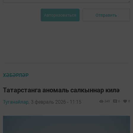
Отправить
Авторизоваться
ХӘБӘРЛӘР
Татарстанга аномаль салкыннар килә
Туганайлар,
3 февраль 2026 - 11:15
243
0
0