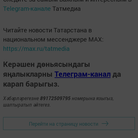
Telegram-канале
Татмедиа
Читайте новости Татарстана в
национальном мессенджере MАХ:
https://max.ru/tatmedia
Керәшен дөньясындагы
яңалыкларны
Телеграм-канал
да
карап барыгыз.
Хәбәрләрегезне
89172509795
номерына языгыз,
шалтыратып әйтегез.
Перейти на страницу новости