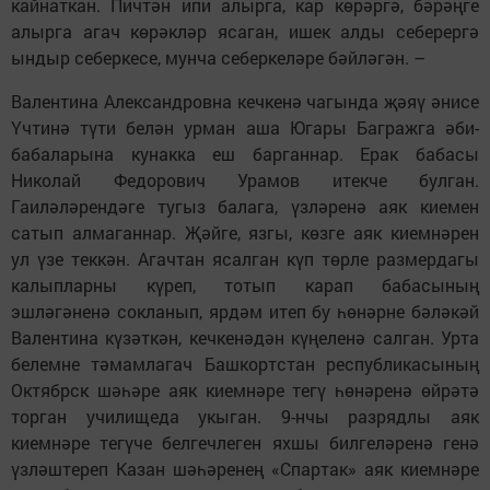
кайнаткан. Пичтән ипи алырга, кар көрәргә, бәрәңге
алырга агач көрәкләр ясаган, ишек алды себерергә
ындыр себеркесе, мунча себеркеләре бәйләгән. –
Валентина Александровна кечкенә чагында җәяү әнисе
Үчтинә түти белән урман аша Югары Багражга әби-
бабаларына кунакка еш барганнар. Ерак бабасы
Николай Федорович Урамов итекче булган.
Гаиләләрендәге тугыз балага, үзләренә аяк киемен
сатып алмаганнар. Җәйге, язгы, көзге аяк киемнәрен
ул үзе теккән. Агачтан ясалган күп төрле размердагы
калыпларны күреп, тотып карап бабасының
эшләгәненә сокланып, ярдәм итеп бу һөнәрне бәләкәй
Валентина күзәткән, кечкенәдән күңеленә салган. Урта
белемне тәмамлагач Башкортстан республикасының
Октябрск шәһәре аяк киемнәре тегү һөнәренә өйрәтә
торган училищеда укыган. 9-нчы разрядлы аяк
киемнәре тегүче белгечлеген яхшы билгеләренә генә
үзләштереп Казан шәһәренең «Спартак» аяк киемнәре