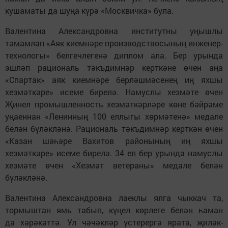
кушаматы да шуңа күрә «Москвичка» була.
Валентина Александровна институтны уңышлы
тәмамлап «Аяк киемнәре производствосының инженер-
технологы» белгечлегенә диплом ала. Бер урында
эшләп рациональ тәкъдимнәр керткәне өчен аңа
«Спартак» аяк киемнәре берләшмәсенең иң яхшы
хезмәткәре» исеме бирелә. Намуслы хезмәте өчен
Җинел промышленность хезмәткәрләре көне бәйрәме
уңаеннан «Ленинның 100 еллыгы хөрмәтенә» медале
белән бүләкләнә. Рациональ тәкъдимнәр керткән өчен
«Казан шәһәре Вахитов районының иң яхшы
хезмәткәре» исеме бирелә. 34 ел бер урында намуслы
хезмәте өчен «Хезмәт ветераны» медале белән
бүләкләнә.
Валентина Александровна лаеклы ялга чыккач та,
тормыштан ямь табып, күңел көрлеге белән һаман
да хәрәкәттә. Ул чәчәкләр үстерергә ярата, җиләк-