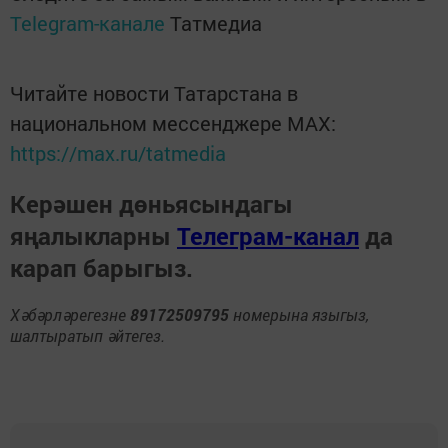
Telegram-канале
Татмедиа
Читайте новости Татарстана в
национальном мессенджере MАХ:
https://max.ru/tatmedia
Керәшен дөньясындагы
яңалыкларны
Телеграм-канал
да
карап барыгыз.
Хәбәрләрегезне
89172509795
номерына языгыз,
шалтыратып әйтегез.