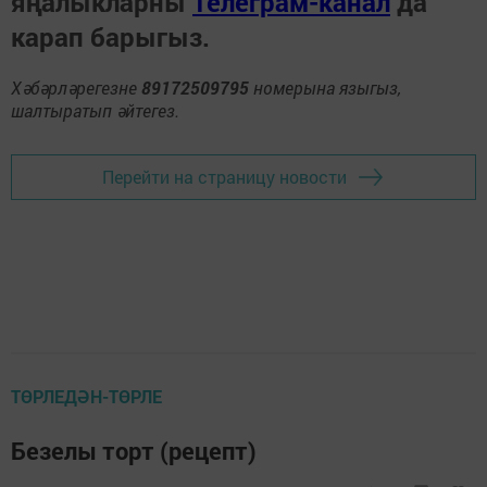
яңалыкларны
Телеграм-канал
да
карап барыгыз.
Хәбәрләрегезне
89172509795
номерына языгыз,
шалтыратып әйтегез.
Перейти на страницу новости
ТӨРЛЕДӘН-ТӨРЛЕ
Безелы торт (рецепт)