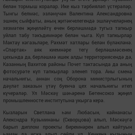
белән тормыш коралар. Ике кыз тәрбияләп үстерәләр.
Тынгы белмәс, эзләнүчән Валентина Александровна
эшнең сыйфаты, аның җитәкчелегендә эшләүчеләрнең
хезмәтен җиңеләйтү өчен берләшмәдә тугыз тапкыр
уйлап табу тәкъдимнәре белән чыга. Күп тапкырлар
Мактау кәгазьләре, Рәхмәт хатлары белән бүләкләнә.
«Спартак» аяк киемнәре тегү берләшмәсенең
цехында да, берләшмә ишек алды территориясендә дә,
Казанның Вахитов районы Почет тактасында да аның
фотосурәте күп тапкырлар эленеп тора. Аны смена
начальнигы, аннан соң Оборона министрлыгының
дәүләт заказын үтәү буенча цех начальнигы итеп
күчерәләр. Ул Мәскәү шәһәренә Бөтенсоюз җиңел
промышленносте институтына укырга керә.
Кызларын Светлана һәм Любасын, кайнанасы
Алексндра Кузьминаны (Скворцова) алып, Мәскәүгә
барып диплом проекты биремнәрен алып кайтуын
һаман да искә алып сөйли ул. Кечкенә кызының