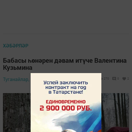
ХӘБӘРЛӘР
Бабасы һөнәрен дәвам итүче Валентина
Кузьмина
Туганайлар,
3 февраль 2026 - 11:00
270
0
2