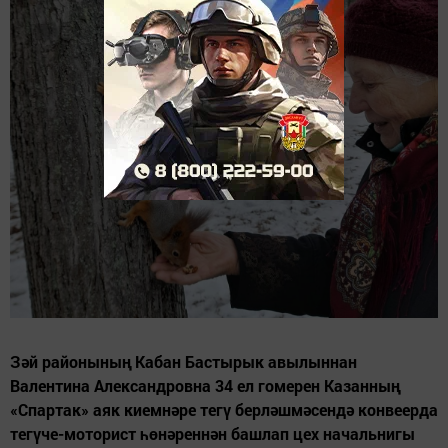
Зәй районының Кабан Бастырык авылыннан
Валентина Александровна 34 ел гомерен Казанның
«Спартак» аяк киемнәре тегү берләшмәсендә конвеерда
тегүче-моторист һөнәреннән башлап цех начальнигы