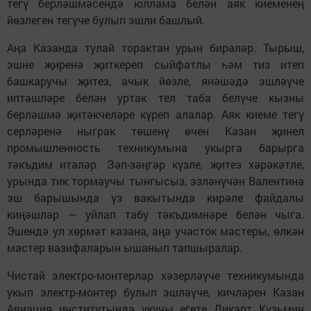
тегү берләшмәсендә юллама белән аяк киеменең
йөзлеген тегүче булып эшли башлый.
Аңа Казанда тулай торактан урын бирәләр. Тырыш,
эшне җиренә җиткереп сыйфатлы һәм тиз итеп
башкаручы җитез, ачык йөзле, янәшәдә эшләүче
иптәшләре белән уртак тел таба белүче кызны
берләшмә җитәкчеләре күреп алалар. Аяк киеме тегү
серләренә ныграк төшенү өчен Казан җинел
промышленность техникумына укырга барырга
тәкъдим итәләр. Зәп-зәңгәр күзле, җитез хәрәкәтле,
урында тик тормаучы тынгысыз, эзләнүчән Валентина
эш барышында үз вакытында кирәле файдалы
киңәшләр — уйлап табу тәкъдимнәре белән чыга.
Эшендә ул хөрмәт казана, аңа участок мастеры, өлкән
мастер вазифаларын ышанып тапшыралар.
Чистай электро-монтерлар хәзерләүче техникумында
укып электр-монтер булып эшләүче, кичләрен Казан
Авиация институтында укучы егете Дикарт Кузьмин