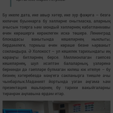
Бу икеле дата, ике авыр хәтер, ике зур фаҗига – безгә
киләчәк буыннарга бу хәлләрне онытмаска, аларның
ачысын тоярга һәм мондый хәлләрнең кабатланмавы
өчен көрәшергә кирәклеген искә төшерә. Ленинград
блокадасы вакытында кешеләрнең ныклыгы,
бердәмлеге, тормыш өчен көрәше безне һәрвакыт
сокландыра. Ә Холокост – ул кешелек тарихындагы иң
караңгы битләрнең берсе. Миллионлаган гаепсез
кешеләрнең, шул исәптән балаларның, үзләренә
бернинди дә гаепләре булмаган килеш юк ителүе – бу
безнең хәтеребездә мәңгегә сакланырга тиешле ачы
чынбарлык.Мәдәният йортында узган әңгәмә һәм
презентация яшьләрнең бу тарихи вакыйгаларны
тирәнрәк аңлавына ярдәм итәр.