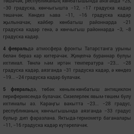
төшәчәк, республиканың көнбатышында аязганда −25,
−30 градуска, көнчыгышта −12, −17 градуска кадәр
төшәчәк. Көндез һава −11, −16 градуска кадәр
җылыначак, кайбер көнбатыш районнарда −21
градуска кадәр генә, ә көнчыгыш районнарда −3, −8
градуска кадәр.
4 февраль
дә атмосфера фронты Татарстанга урыны
белән бераз кар китерәчәк. Җиңелчә бураннар булуы
ихтимал. Төнлә һәм иртән температура −23... −28
градуска кадәр, аязганда −31 градуска кадәр, ә көндез
−19... −24 градуска кадәр булачак.
5 февраль
дә, төбәк көньяк-көнбатыш антициклон
перифериясендә булачак. Сизелерлек явым-төшем булу
ихтималы аз. Караңгы вакытта −23... −28 градус,
республиканың көнчыгышында аязганда −33 градус
булыр дип фаразлана. Яктыда-термометр баганалары
−11, −16 градуска кадәр күтәреләчәк.