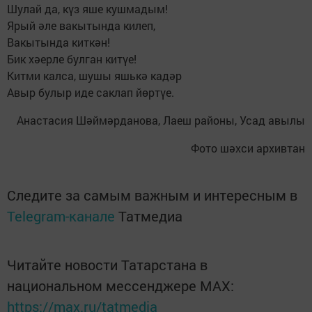
Шулай да, күз яше кушмадым!
Ярый әле вакытында килеп,
Вакытында киткән!
Бик хәерле булган китүе!
Китми калса, шушы яшькә кадәр
Авыр булыр иде саклап йөртүе.
Анастасия Шәймәрданова, Лаеш районы, Усад авылы
Фото шәхси архивтан
Следите за самым важным и интересным в
Telegram-канале
Татмедиа
Читайте новости Татарстана в
национальном мессенджере MАХ:
https://max.ru/tatmedia