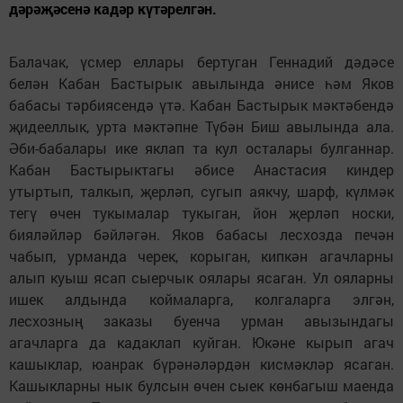
дәрәҗәсенә кадәр күтәрелгән.
Балачак, үсмер еллары бертуган Геннадий дәдәсе
белән Кабан Бастырык авылында әнисе һәм Яков
бабасы тәрбиясендә үтә. Кабан Бастырык мәктәбендә
җидееллык, урта мәктәпне Түбән Биш авылында ала.
Әби-бабалары ике яклап та кул осталары булганнар.
Кабан Бастырыктагы әбисе Анастасия киндер
утыртып, талкып, җерләп, сугып аякчу, шарф, күлмәк
тегү өчен тукымалар тукыган, йон җерләп носки,
бияләйләр бәйләгән. Яков бабасы лесхозда печән
чабып, урманда черек, корыган, кипкән агачларны
алып куыш ясап сыерчык оялары ясаган. Ул ояларны
ишек алдында коймаларга, колгаларга элгән,
лесхозның заказы буенча урман авызындагы
агачларга да кадаклап куйган. Юкәне кырып агач
кашыклар, юанрак бүрәнәләрдән кисмәкләр ясаган.
Кашыкларны нык булсын өчен сыек көнбагыш маенда