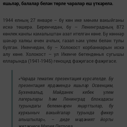
яшьләр, балалар белән төрле чаралар еш үткәрелә.
1944 елның 27 январе – бу көн ике мөһим вакыйганы
искә төшерә. Беренчедән, бу – Ленинградның 872
көнлек канлы камалыштан азат ителгән көне. Бу көннәр
шәһәр халкы өчен ачлык, газап һәм үлем белән тулы
булган. Икенчедән, бу – Холокост корбаннарын искә
алу көне. Холокост – ул Икенче бөтендөнья сугышы
елларында (1941-1945) геноцид фаҗигасе фаҗигасе.
«Чарада тематик презентация күрсәтелде. Бу
презентация ярдәмендә яшьләр Освенцим,
Бухенвальд, Майданек кебек үлем
лагерьлары һәм Ленинград блокадасы
турындагы белемнәрен яңарттылар, бу
куркыныч вакыйгалар турында фикер
алыштылар», – диде мәдәният йорты
җитәкчесе Мария Петрова.