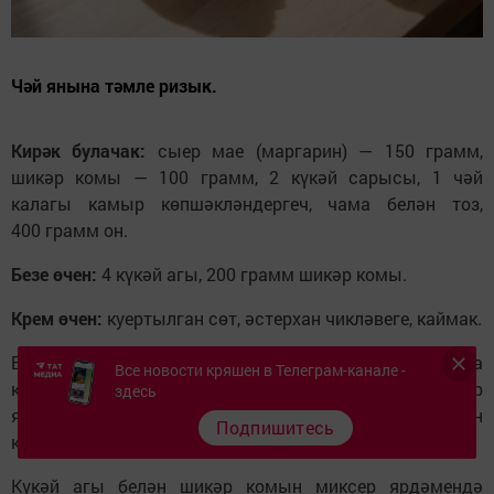
Чәй янына тәмле ризык.
Кирәк булачак:
сыер мае (маргарин) — 150 грамм,
шикәр комы — 100 грамм, 2 күкәй сарысы, 1 чәй
калагы камыр көпшәкләндергеч, чама белән тоз,
400 грамм он.
Безе өчен:
4 күкәй агы, 200 грамм шикәр комы.
Крем өчен:
куертылган сөт, әстерхан чикләвеге, каймак.
Бүлмә температурасында эретелгән сыер маена
Все новости кряшен в Телеграм-канале -
кирәкле ингредиентларны кушып, камыр
здесь
ясыйбыз. 40 минут суыткычта ял иттерәбез. Аннан
Подпишитесь
камырны җәеп, духовкада коржлар пешерәбез.
Күкәй агы белән шикәр комын миксер ярдәмендә