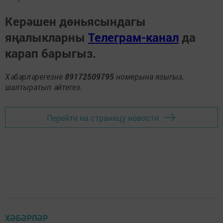
Керәшен дөньясындагы
яңалыкларны
Телеграм-канал
да
карап барыгыз.
Хәбәрләрегезне
89172509795
номерына языгыз,
шалтыратып әйтегез.
Перейти на страницу новости
ХӘБӘРЛӘР