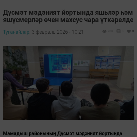
Дүсмәт мәдәният йортында яшьләр һәм
яшүсмерләр өчен махсус чара үткәрелде
Туганайлар,
3 февраль 2026 - 10:21
236
0
0
Мамадыш районының Дүсмәт мәдәният йортында