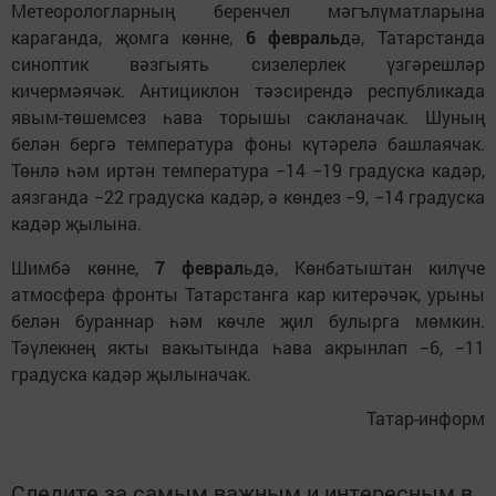
Метеорологларның беренчел мәгълүматларына
караганда, җомга көнне,
6 февраль
дә, Татарстанда
синоптик вәзгыять сизелерлек үзгәрешләр
кичермәячәк. Антициклон тәэсирендә республикада
явым-төшемсез һава торышы сакланачак. Шуның
белән бергә температура фоны күтәрелә башлаячак.
Төнлә һәм иртән температура −14 −19 градуска кадәр,
аязганда −22 градуска кадәр, ә көндез −9, −14 градуска
кадәр җылына.
Шимбә көнне,
7 феврал
ьдә, Көнбатыштан килүче
атмосфера фронты Татарстанга кар китерәчәк, урыны
белән бураннар һәм көчле җил булырга мөмкин.
Тәүлекнең якты вакытында һава акрынлап −6, −11
градуска кадәр җылыначак.
Татар-информ
Следите за самым важным и интересным в