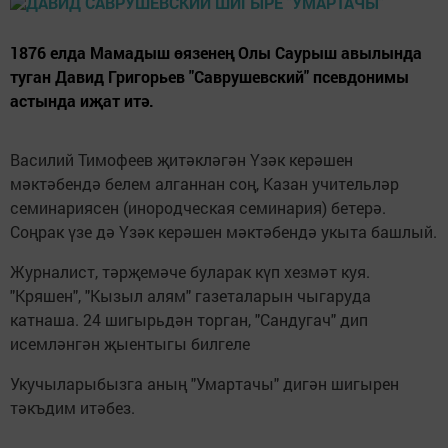
1876 елда Мамадыш өязенең Олы Саурыш авылында
туган Давид Григорьев "Саврушевский" псевдонимы
астында иҗат итә.
Василий Тимофеев җитәкләгән Үзәк керәшен
мәктәбендә белем алганнан соң, Казан учительләр
семинариясен (инородческая семинария) бетерә.
Соңрак үзе дә Үзәк керәшен мәктәбендә укыта башлый.
Журналист, тәрҗемәче буларак күп хезмәт куя.
"Кряшен", "Кызыл алям" газеталарын чыгаруда
катнаша. 24 шигырьдән торган, "Сандугач" дип
исемләнгән җыентыгы билгеле
Укучыларыбызга аның "Умартачы" дигән шигырен
тәк
ъдим ит
әбез.