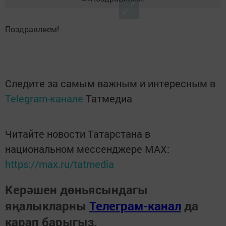
Поздравляем!
Следите за самым важным и интересным в
Telegram-канале
Татмедиа
Читайте новости Татарстана в
национальном мессенджере MАХ:
https://max.ru/tatmedia
Керәшен дөньясындагы
яңалыкларны
Телеграм-канал
да
карап барыгыз.