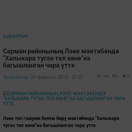
ХӘБӘРЛӘР
Сарман районының Ләке мәктәбендә
"Халыкара туган тел көне"нә
багышланган чара үтте
Туганайлар,
26 февраль 2018 - 07:31
1459
0
0
Ләке төп гомуми белем бирү мәктәбендә "Халыкара
туган тел көне"нә багышланган чара үтте.