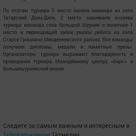
По итогам турнира 3 место заняла команда из села
Татарский Дюм-Дюм, 2 место завоевали хозяева
турнира команда села Большой Шурняк и почетное 1
место и переходящий кубок увезли ребята из села
Старое Гришкино Менделеевского района. Все команды
получили дипломы, медали и памятные призы.
Организаторы турнира выражают благодарность в
проведении турнира Молодёжному центру «Барс» и
Большешурнякской школе.
Следите за самым важным и интересным в
Telegram-канале
Татмедиа