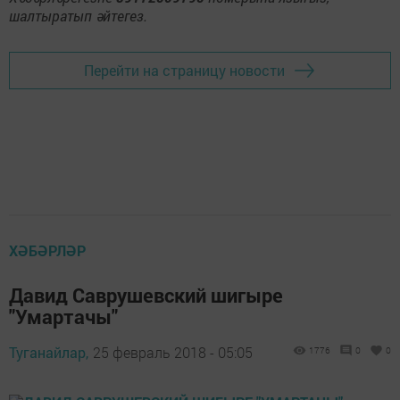
шалтыратып әйтегез.
Перейти на страницу новости
ХӘБӘРЛӘР
Давид Саврушевский шигыре
"Умартачы"
Туганайлар,
25 февраль 2018 - 05:05
1776
0
0