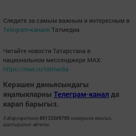
Следите за самым важным и интересным в
Telegram-канале
Татмедиа
Читайте новости Татарстана в
национальном мессенджере MАХ:
https://max.ru/tatmedia
Керәшен дөньясындагы
яңалыкларны
Телеграм-канал
да
карап барыгыз.
Хәбәрләрегезне
89172509795
номерына языгыз,
шалтыратып әйтегез.