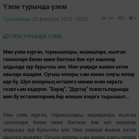
Үзем турында үзем
Туганайлар,
25 февраль 2018 - 05:20
1091
0
0
Мин үзем күргән, тормышлары, яшәешләре, кылган
гамәлләре белән мине баеткан бик күп кешеләр
алдында зур бурычлы әле. Мин унҗиде яшемә хәтле
авылда яшәдем. Сугыш еллары һәм аннан соңгы еллар
иде бу. Шул елларның истәлеге минем өчен аерата
газиз һәм кадерле. "Берәү", "Дүртәү" повестьларында
мин бу истәлекләрнең бер өлешен язарга тырышып...
Мин үзем күргән, тормышлары, яшәешләре, кылган
гамәлләре белән мине баеткан бик күп кешеләр
алдында зур бурычлы әле. Мин унҗиде яшемә хәтле
авылда яшәдем. Сугыш еллары һәм аннан соңгы еллар