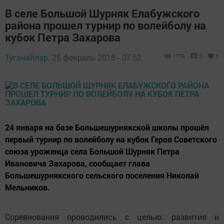
В селе Большой Шурняк Елабужского
района прошел турнир по волейболу на
кубок Петра Захарова
Туганайлар,
26 февраль 2018 - 07:52
1778
0
0
24 января на базе Большешурнякской школы прошёл
первый турнир по волейболу на кубок Героя Советского
союза уроженца села Большой Шурняк Петра
Ивановича Захарова, сообщает глава
Большешурнякского сельского поселения Николай
Мельников.
Соревнования проводились с целью: развития и