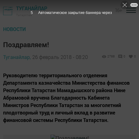
ТУГАНАЙЛАР
16+
5
Автоматическое закрытие баннера через
Татарстан
НОВОСТИ
Поздравляем!
Туганайлар,
26 февраль 2018 - 08:20
2788
0
0
Руководителю территориального отделения
Департамента казначейства Министерства финансов
Республики Татарстан Мамадышского района Нине
Абрамовой вручена Благодарность Кабинета
Министров Республики Татарстан за многолетний
плодотворный труд и личный вклад в развитие
финансовой системы Республики Татарстан.