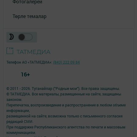
Фотогалереи
Төрле темалар
Телефон АО «ТАТМЕДИА»:
(843) 222 09 84
16+
© 2011 - 2026. Туганайлар ("Родные мои"). Все права защищены.
© ТАТМЕДИА. Все материалы, размещенные на сайте, защищены
законом.
Перепечатка, воспроизведение и распространение в любом объеме
информации,
размещенной на сайте, возможна только с письменного согласия
редакций СМИ.
При поддержке Республиканского агентства по печати и массовым
коммуникациям.