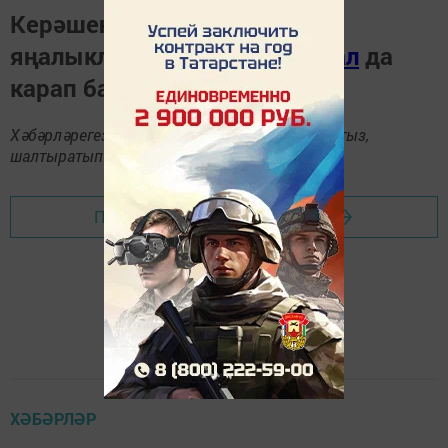
Керәшен дөньясындагы
яңалыкларны
Телеграм-канал
да
карап барыгыз.
Хәбәрләрегезне
89172509795
номерына языгыз,
шалтыратып әйтегез.
Перейти на страницу новости
ХӘБӘРЛӘР