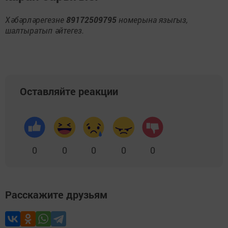
Хәбәрләрегезне
89172509795
номерына языгыз,
шалтыратып әйтегез.
Оставляйте реакции
0
0
0
0
0
Расскажите друзьям