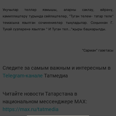
Укучылар телләр язмышы, аларны саклау, өйрәнү,
камилләштерү турында сөйләштеләр, "Туган телем- татар теле"
темасына язылган сочинениеләр тыңладылар. Соңыннан Г.
Тукай сүзләренә язылган " И Туган тел..."җыры башкарылды.
"Сарман" газетасы
Следите за самым важным и интересным в
Telegram-канале
Татмедиа
Читайте новости Татарстана в
национальном мессенджере MАХ:
https://max.ru/tatmedia