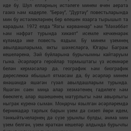
иде бу. Шул елларның истәлеге минем өчен аерата
газиз һәм кадерле. "Берәү", "Дүртәү" повестьларында
мин бу истәлекләрнең бер өлешен язарга тырышып та
карадым. 1972 елда "Язгы кәрваннар" һәм "Мәхәббәт
һәм нәфрәт турында хикәят" исемле кечкенәрәк
күләмдә ике повесть яздым. Бу минем үземнең
авылдашларыма, якты шәхесләргә, Югары Баграж
кешеләренә, Зәй буйларына бурычымны кайтаруым
гына. Әсәрләргә геройлар тормыштагы үз исемнәре
белән кермәсәләр дә, географик һәм биографик
дөреслеккә ябышып ятмасам да, бу әсәрләр минем
янәшәмдә яшәгән гүзәл авылдашларым турында.
Яшәгән саен миңа алар хезмәтенең гадилеге һәм
бөеклеге, алар яшәешенең матурлыгы һәм авырлыгы
ныграк күренә сыман. Моңарчы язылган әсәрләремдә
берникадәр тарлык барын үзем дә сизеп йөри идем,
тәнкыйтьчеләрнең дә сүзе урынлы булды, әмма мин
үзем белгән, үзем яраткан кешеләр алдында бурычлы