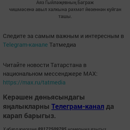
Аяз Гыйләҗевның Баграж
чишмәсенә авыл халкына рәхмәт йөзеннән куйган
ташы.
Следите за самым важным и интересным в
Telegram-канале
Татмедиа
Читайте новости Татарстана в
национальном мессенджере MАХ:
https://max.ru/tatmedia
Керәшен дөньясындагы
яңалыкларны
Телеграм-канал
да
карап барыгыз.
Хәбәрләрегезне
89172509795
номерына языгыз,