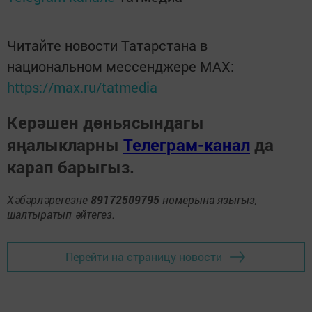
Читайте новости Татарстана в
национальном мессенджере MАХ:
https://max.ru/tatmedia
Керәшен дөньясындагы
яңалыкларны
Телеграм-канал
да
карап барыгыз.
Хәбәрләрегезне
89172509795
номерына языгыз,
шалтыратып әйтегез.
Перейти на страницу новости