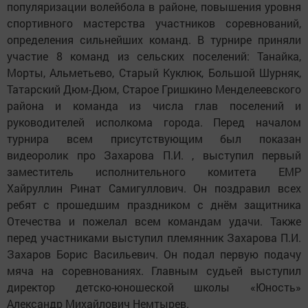
популяризации волейбола в районе, повышения уровня
спортивного мастерства участников соревнований,
определения сильнейших команд. В турнире приняли
участие 8 команд из сельских поселений: Танайка,
Морты, Альметьево, Старый Куклюк, Большой Шурняк,
Татарский Дюм-Дюм, Старое Гришкино Менделеевского
района и команда из числа глав поселений и
руководителей исполкома города. Перед началом
турнира всем присутствующим был показан
видеоролик про Захарова П.И. , выступил первый
заместитель исполнительного комитета ЕМР
Хайруллин Ринат Самигуллович. Он поздравил всех
ребят с прошедшим праздником с днём защитника
Отечества и пожелал всем командам удачи. Также
перед участниками выступил племянник Захарова П.И.
Захаров Борис Васильевич. Он подал первую подачу
мяча на соревнованиях. Главным судьей выступил
директор детско-юношеской школы «Юность»
Александр Михайлович Немтырев.