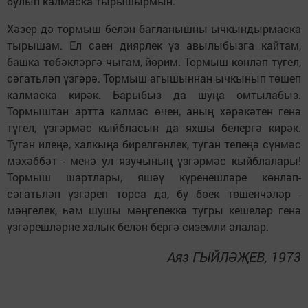
булып калмаска тырышырмын.
Хәзер дә тормыш белән багланышны ычкындырмаска
тырышам. Ел саен диярлек үз авылыбызга кайтам,
башка төбәкләргә чыгам, йөрим. Тормыш көнләп түгел,
сәгатьләп үзгәрә. Тормыш агышыннан ычкынып төшеп
калмаска кирәк. Барыбыз да шуңа омтылабыз.
Тормыштан артта калмас өчен, аның хәрәкәтен генә
түгел, үзгәрмәс кыйбласын да яхшы белергә кирәк.
Туган илеңә, халкыңа бирелгәнлек, туган телеңә сүнмәс
мәхәббәт - менә ул язучының үзгәрмәс кыйблалары!
Тормыш шартлары, яшәү күренешләре көнләп-
сәгатьләп үзгәреп торса да, бу бөек төшенчәләр -
мәңгелек, һәм шушы мәңгелеккә тугры кешеләр генә
үзгәрешләрне халык белән бергә сиземли алалар.
Аяз ГЫЙЛӘҖЕВ, 1973