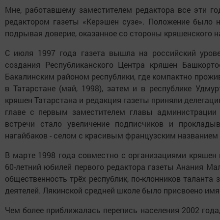
Мне, работавшему заместителем редактора все эти г
редактором газеты «Керэшен сузе». Положение было не
подрывая доверие, оказанное со стороны кряшенского н
С июля 1997 года газета вышла на российский урове
создания Республиканского Центра кряшен Башкортос
Бакалинским районом республики, где компактно прожи
в Татарстане (май, 1998), затем и в республике Удмур
кряшен Татарстана и редакция газеты приняли делегац
главе с первым заместителем главы администрации 
встречи стало увеличение подписчиков и проклад
нагайбаков - селом с красивым французским названием
В марте 1998 года совместно с организациями кряшен
60-летний юбилей первого редактора газеты Анания Ма
общественность трёх республик, по-клонников таланта 
деятелей. Лякинской средней школе было присвоено имя
Чем более приближалась перепись населения 2002 года,