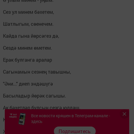
Сез ул минем бәхетем,
Шатлыгым, сөенечем.
Кайда гына йөрсәгез дә,
Сездә минем өметем.
Ерак булганга аралар
Сагынамын сезнең тавышны,
"Әни..." диеп эндәшүгә
Басыладыр йөрәк сагышы.
Ак бәхетләр булсын сезгә юлдаш,
Все новости кряшен в Телеграм-канале -
Кайгы-хәсрәт читләп үтсеннәр.
здесь
Подпишитесь
Җил-давыллар иссә - иркәләсен.