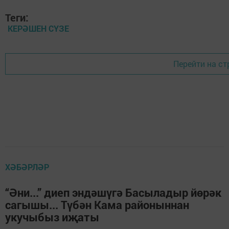
Теги:
КЕРӘШЕН СҮЗЕ
Перейти на ст
ХӘБӘРЛӘР
“Әни...” диеп эндәшүгә Басыладыр йөрәк
сагышы... Түбән Кама районыннан
укучыбыз иҗаты