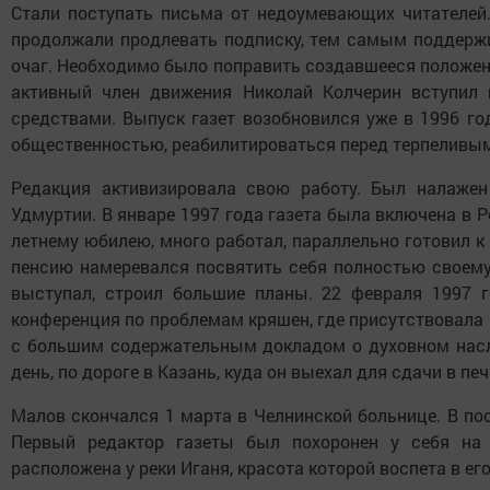
Стали поступать письма от недоумевающих читателей.
продолжали продлевать подписку, тем самым поддержи
очаг. Необходимо было поправить создавшееся положени
активный член движения Николай Колчерин вступил
средствами. Выпуск газет возобновился уже в 1996 го
общественностью, реабилитироваться перед терпеливы
Редакция активизировала свою работу. Был налаже
Удмуртии. В январе 1997 года газета была включена в Р
летнему юбилею, много работал, параллельно готовил к
пенсию намеревался посвятить себя полностью своему 
выступал, строил большие планы. 22 февраля 1997 г
конференция по проблемам кряшен, где присутствовала
с большим содержательным докладом о духовном насле
день, по дороге в Казань, куда он выехал для сдачи в пе
Малов скончался 1 марта в Челнинской больнице. В по
Первый редактор газеты был похоронен у себя на 
расположена у реки Иганя, красота которой воспета в ег