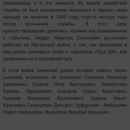
Джелалабад и о его климате. Во время армейской
службы он был наводчиком миномета и первую свою
награду он получил в 1988 году, спустя четыре года
после окончания службы. В этот день
присутствовавшие делились своими воспоминаниями
о событиях, людях. Марсель Салихович рассказал
ребятам об Афганской войне, о том, как приходили в
наш район цинковые гробы с надписью «Груз 200», как
провожали их в последний путь.
В этой войне Заинский район потерял девять своих
сыновей, вспомним их поименно: Гимазов Ильгизар
Хамзеевич, Осипов Петр Викторович, Хабибуллин
Камиль Нуруллович, Кабиров Марат Фаритович,
Кухарев Владимир Васильевич, Хайров Ильяс
Юнусович, Гизатуллин Дульфат Зуфарович , Файзуллин
Марат Нафикович, Филиппов Николай Иванович.