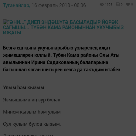
Туганайлар,
16 февраль 2018 - 08:36
1658
0
0
Безгә еш кына укучыларыбыз үзләренең иҗат
җимешләрен юллый. Түбән Кама районы Олы Аты
авылыннан Ирина Садикованың балаларына
багышлап язган шигырен сезгә дә тәкъдим итәбез.
Улым hәм кызым
Язмышыма иң зур бүләк
Минем кызым hәм улым
Сул кулым булса кызым,
Ә улым минем - уңым.