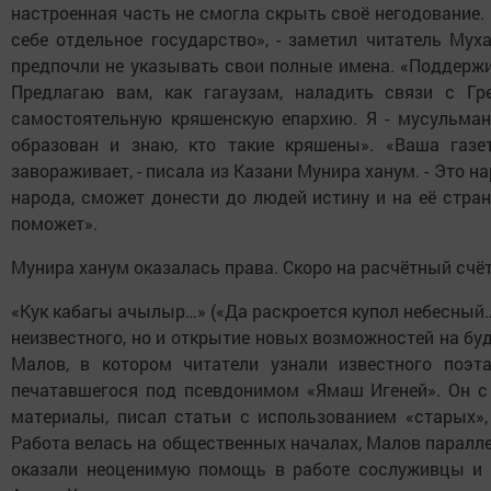
настроенная часть не смогла скрыть своё негодование.
себе отдельное государство», - заметил читатель Му
предпочли не указывать свои полные имена. «Поддержив
Предлагаю вам, как гагаузам, наладить связи с Гр
самостоятельную кряшенскую епархию. Я - мусульмани
образован и знаю, кто такие кряшены». «Ваша газет
завораживает, - писала из Казани Мунира ханум. - Это н
народа, сможет донести до людей истину и на её стран
поможет».
Мунира ханум оказалась права. Скоро на расчётный счё
«Кук кабагы ачылыр…» («Да раскроется купол небесный…
неизвестного, но и открытие новых возможностей на бу
Малов, в котором читатели узнали известного поэта
печатавшегося под псевдонимом «Ямаш Игеней». Он с
материалы, писал статьи с использованием «старых»,
Работа велась на общественных началах, Малов паралл
оказали неоценимую помощь в работе сослуживцы и к