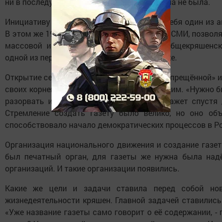
ни в последующие годы властями услышана не была.
Инициативу учреждения издания взял на себя один из 
В этом же 1992 году вышел новый Закон о СМИ, позвол
массовой информации. Таким образом, общекряшенска
одной из первых частных газет в республике.
Открытие сенсационных страниц своей «запрещённой» и
своих корней. Печатный орган был необходим. «Нужно 
разорвать информационную блокаду, - скажет спустя 
Стремление создать газету было велико, но оно об
способствовало начало демократических процессов в Р
Организация национального движения и создание газе
был печатный орган, для газеты же нужна была над
организаций. И такие организации появились.
Какие же цели и задачи ставила перед собой но
жизнедеятельности кряшен. Главной задачей ставились 
«Уже название газеты само говорит о её содержании, - 