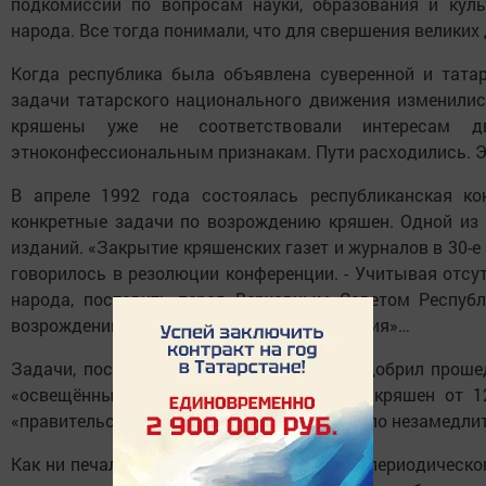
подкомиссии по вопросам науки, образования и кул
народа. Все тогда понимали, что для свершения великих
Когда республика была объявлена суверенной и тата
задачи татарского национального движения изменилис
кряшены уже не соответствовали интересам д
этноконфессиональным признакам. Пути расходились. Э
В апреле 1992 года состоялась республиканская ко
конкретные задачи по возрождению кряшен. Одной из 
изданий. «Закрытие кряшенских газет и журналов в 30-е
говорилось в резолюции конференции. - Учитывая отс
народа, поставить перед Верховным Советом Республ
возрождении своего периодического издания»…
Задачи, поставленные на конференции, одобрил проше
«освещённые в резолюции конференции кряшен от 1
«правительство республики принять меры по незамедли
Как ни печально, просьба о «возрождении периодического