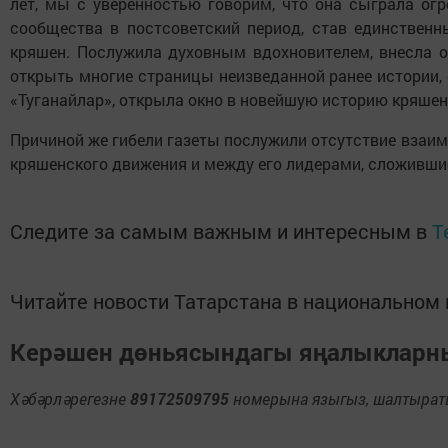
лет, мы с уверенностью говорим, что она сыграла ог
сообщества в постсоветский период, став единствен
кряшен. Послужила духовным вдохновителем, внесла 
открыть многие страницы неизведанной ранее истории, 
«Туганайлар», открыла окно в новейшую историю кряшен
Причиной же гибели газеты послужили отсутствие взаим
кряшенского движения и между его лидерами, сложивши
Следите за самым важным и интересным в
T
Читайте новости Татарстана в национально
Керәшен дөньясындагы яңалыклар
Хәбәрләрегезне
89172509795
номерына языгыз, шалтыраты