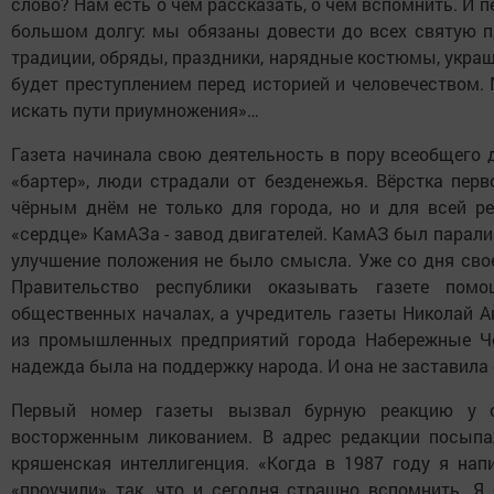
слово? Нам есть о чём рассказать, о чём вспомнить. И
большом долгу: мы обязаны довести до всех святую пр
традиции, обряды, праздники, нарядные костюмы, украш
будет преступлением перед историей и человечеством. 
искать пути приумножения»…
Газета начинала свою деятельность в пору всеобщего 
«бартер», люди страдали от безденежья. Вёрстка перв
чёрным днём не только для города, но и для всей ре
«сердце» КамАЗа - завод двигателей. КамАЗ был парали
улучшение положения не было смысла. Уже со дня свое
Правительство республики оказывать газете пом
общественных началах, а учредитель газеты Николай А
из промышленных предприятий города Набережные Че
надежда была на поддержку народа. И она не заставила 
Первый номер газеты вызвал бурную реакцию у об
восторженным ликованием. В адрес редакции посыпа
кряшенская интеллигенция. «Когда в 1987 году я на
«проучили» так, что и сегодня страшно вспомнить. Я