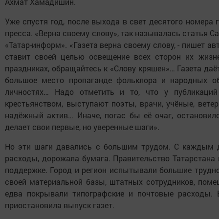
Ахмат Хамадишин.
Уже спустя год, после выхода в свет десятого номера 
пресса. «Верна своему слову», так называлась статья 
«Татар-информ». «Газета верна своему слову, - пишет авт
ставит своей целью освещение всех сторон их жизне
праздниках, обращайтесь к «Слову кряшен»… Газета даё
большое место пропаганде фольклора и народных о
личностях… Надо отметить и то, что у публикаци
крестьянством, выступают поэты, врачи, учёные, ветер
надёжный актив… Иначе, погас бы её очаг, остановил
делает свои первые, но уверенные шаги».
Но эти шаги давались с большим трудом. С каждым д
расходы, дорожала бумага. Правительство Татарстана
поддержке. Город и регион испытывали большие трудно
своей материальной базы, штатных сотрудников, поме
едва покрывали типографские и почтовые расходы. В
приостановила выпуск газет.