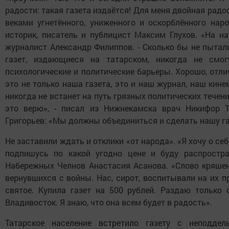
радости: такая газета издаётся! Для меня двойная радос
веками угнетённого, униженного и оскорблённого нар
историк, писатель и публицист Максим Глухов. «На на
журналист Александр Филиппов. - Сколько бы не пытал
газет, издающиеся на татарском, никогда не смо
психологические и политические барьеры. Хорошо, отл
это не только наша газета, это и наш журнал, наш кин
никогда не встанет на путь грязных политических тече
это верю», - писал из Нижнекамска врач Никифор Т
Григорьев: «Мы должны объединиться и сделать нашу газ
Не заставили ждать и отклики «от народа». «Я хочу о себ
подпишусь по какой угодно цене и буду распростра
Набережных Челнов Анастасия Асанова. «Слово кряшен»
вернувшихся с войны. Нас, сирот, воспитывали на их п
святое. Купила газет на 500 рублей. Раздаю только
Владивосток. Я знаю, что она всем будет в радость».
Татарское население встретило газету с неподде