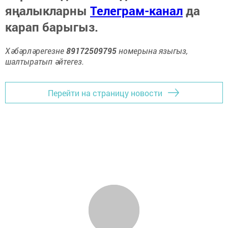
яңалыкларны
Телеграм-канал
да
карап барыгыз.
Хәбәрләрегезне
89172509795
номерына языгыз,
шалтыратып әйтегез.
Перейти на страницу новости