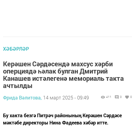
ХӘБӘРЛӘР
Керәшен Сәрдәсендә махсус хәрби
оперциядә һәлак булган Дмитрий
Канашев истәлегенә мемориаль такта
ачтылды
Фрида Вәлитова,
14 март 2025 - 09:49
411
0
0
Бу хакта безгә Питрәч районының Керәшен Сәрдәсе
мәктәбе директоры Нина Фадеева хәбәр итте.