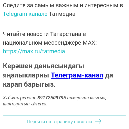
Следите за самым важным и интересным в
Telegram-канале
Татмедиа
Читайте новости Татарстана в
национальном мессенджере MАХ:
https://max.ru/tatmedia
Керәшен дөньясындагы
яңалыкларны
Телеграм-канал
да
карап барыгыз.
Хәбәрләрегезне
89172509795
номерына языгыз,
шалтыратып әйтегез.
Перейти на страницу новости