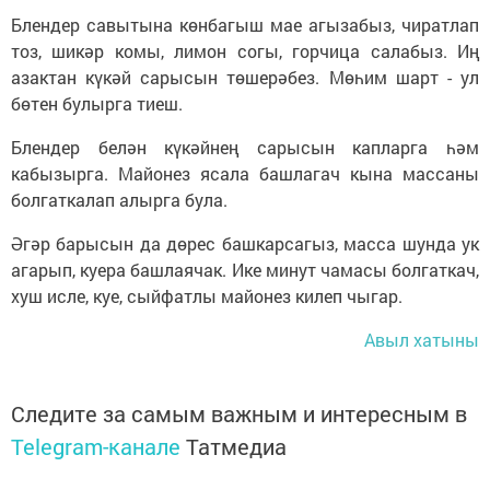
Блендер савытына көнбагыш мае агызабыз, чиратлап
тоз, шикәр комы, лимон согы, горчица салабыз. Иң
азактан күкәй сарысын төшерәбез. Мөһим шарт - ул
бөтен булырга тиеш.
Блендер белән күкәйнең сарысын капларга һәм
кабызырга. Майонез ясала башлагач кына массаны
болгаткалап алырга була.
Әгәр барысын да дөрес башкарсагыз, масса шунда ук
агарып, куера башлаячак. Ике минут чамасы болгаткач,
хуш исле, куе, сыйфатлы майонез килеп чыгар.
Авыл хатыны
Следите за самым важным и интересным в
Telegram-канале
Татмедиа