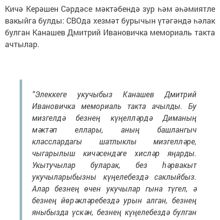
Кичә Керәшен Сәрдәсе мәктәбендә зур һәм әһәмиятле
вакыйга булды: СВОда хезмәт бурычын үтәгәндә һәлак
булган Канашев Дмитрий Ивановичка мемориаль такта
ачтылар.
“Элеккеге укучыбыз Канашев Дмитрий
Ивановичка мемориаль такта ачылды. Бу
мизгелдә безнең күңелләрдә Диманың
мәктәп еллары, аның башлангыч
класслардагы шатлыклы мизгелләре,
чыгарылыш кичәсендәге хисләр яңарды.
Укытучылар буларак, без һәрвакыт
укучыларыбызны күңелебездә саклыйбыз.
Алар безнең өчен укучылар гына түгел, ә
безнең йөрәкләребездә урын алган, безнең
яныбызда үскән, безнең күңелебездә булган