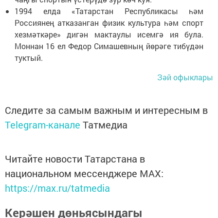
1994 елда «Татарстан Республикасы һәм
Россиянең атказанган физик культура һәм спорт
хезмәткәре» дигән мактаулы исемгә ия була.
Моннан 16 ел Федор Симашевның йөрәге тибүдән
туктый.
Зәй офыклары
Следите за самым важным и интересным в
Telegram-канале
Татмедиа
Читайте новости Татарстана в
национальном мессенджере MАХ:
https://max.ru/tatmedia
Керәшен дөньясындагы