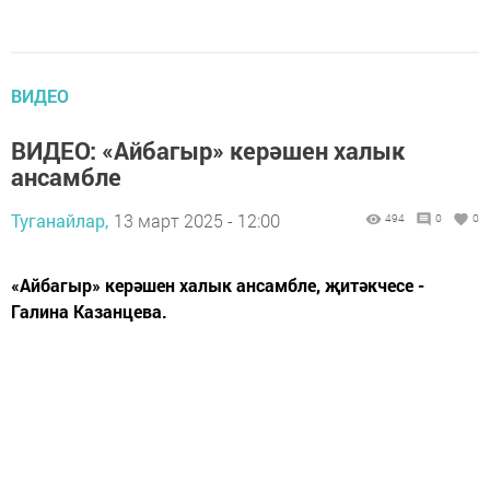
ВИДЕО
ВИДЕО: «Айбагыр» керәшен халык
ансамбле
Туганайлар,
13 март 2025 - 12:00
494
0
0
«Айбагыр» керәшен халык ансамбле, җитәкчесе -
Галина Казанцева.