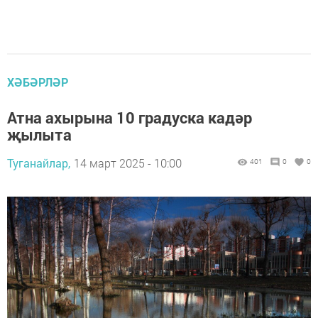
ХӘБӘРЛӘР
Атна ахырына 10 градуска кадәр
җылыта
Туганайлар,
14 март 2025 - 10:00
401
0
0