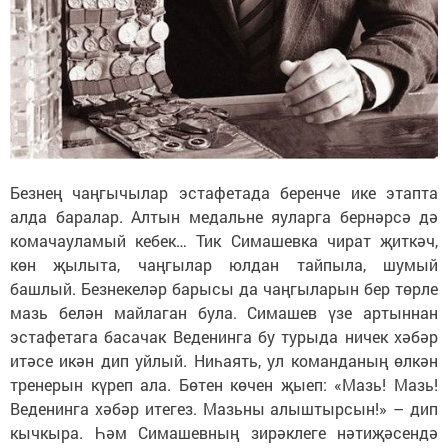
Безнең чаңгычылар эстафетада беренче ике этапта
алда баралар. Алтын медальне яуларга бернәрсә дә
комачауламый кебек… Тик Симашевка чират җиткәч,
көн җылыта, чаңгылар юлдан тайпыла, шумый
башлый. Безнекеләр барысы да чаңгыларын бер төрле
мазь белән майлаган була. Симашев үзе артыннан
эстафетага басачак Веденинга бу турыда ничек хәбәр
итәсе икән дип уйлый. Ниһаять, ул команданың өлкән
тренерын күреп ала. Бөтен көчен җыеп: «Мазь! Мазь!
Веденинга хәбәр итегез. Мазьны алыштырсын!» – дип
кычкыра. Һәм Симашевның зирәклеге нәтиҗәсендә