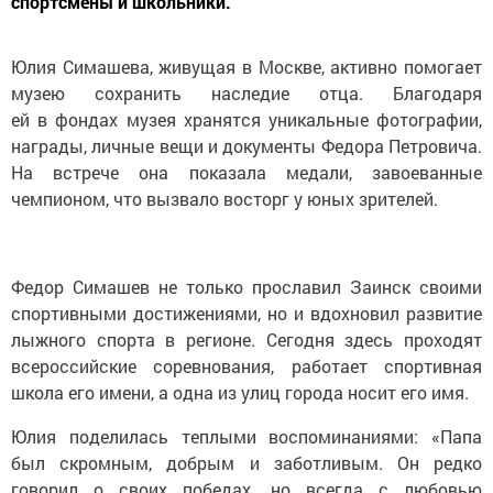
спортсмены и школьники.
Юлия Симашева, живущая в Москве, активно помогает
музею сохранить наследие отца. Благодаря
ей в фондах музея хранятся уникальные фотографии,
награды, личные вещи и документы Федора Петровича.
На встрече она показала медали, завоеванные
чемпионом, что вызвало восторг у юных зрителей.
Федор Симашев не только прославил Заинск своими
спортивными достижениями, но и вдохновил развитие
лыжного спорта в регионе. Сегодня здесь проходят
всероссийские соревнования, работает спортивная
школа его имени, а одна из улиц города носит его имя.
Юлия поделилась теплыми воспоминаниями: «Папа
был скромным, добрым и заботливым. Он редко
говорил о своих победах, но всегда с любовью