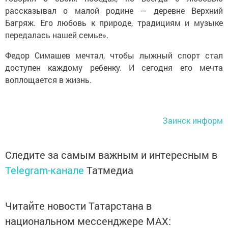
рассказывал о малой родине — деревне Верхний
Багряж. Его любовь к природе, традициям и музыке
передалась нашей семье».
Федор Симашев мечтал, чтобы лыжный спорт стал
доступен каждому ребенку. И сегодня его мечта
воплощается в жизнь.
Заинск информ
Следите за самым важным и интересным в
Telegram-канале
Татмедиа
Читайте новости Татарстана в
национальном мессенджере MАХ: