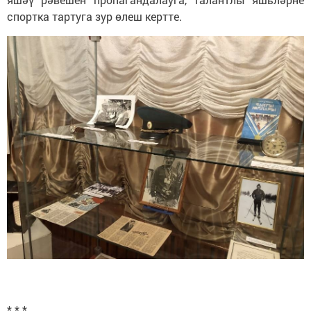
спортка тартуга зур өлеш кертте.
* * *