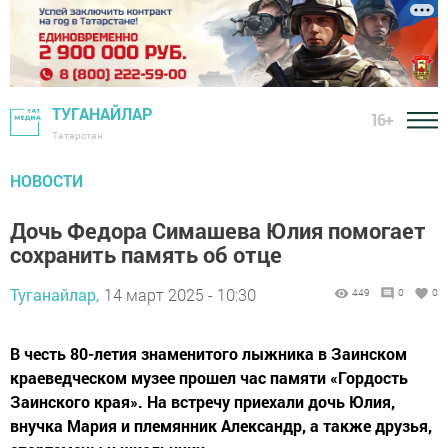
ТУГАНАЙЛАР
16+
Татарстан
НОВОСТИ
Дочь Федора Симашева Юлия помогает
сохранить память об отце
Туганайлар,
14 март 2025 - 10:30
449
0
0
В честь 80-летия знаменитого лыжника в Заинском
краеведческом музее прошел час памяти «Гордость
Заинского края». На встречу приехали дочь Юлия,
внучка Мария и племянник Александр, а также друзья,