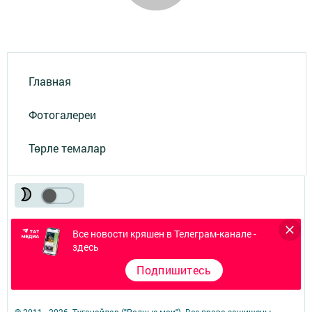
Главная
Фотогалереи
Төрле темалар
Все новости кряшен в Телеграм-канале -
здесь
Телефон АО «ТАТМЕДИА»:
(843) 222 09 84
Подпишитесь
16+