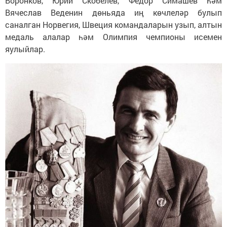
Воронков, Юрий Скобелев, Федор Симашев һәм
Вячеслав Веденин дөньяда иң көчлеләр булып
саналган Норвегия, Швеция командаларын узып, алтын
медаль алалар һәм Олимпия чемпионы исемен
яулыйлар.