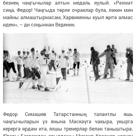
безнең чаңгычылар алтын медаль яулый. «Рәхмәт
сиңа, Федор! Чаңгыда төрле очраклар була, ләкин мин
майны алмаштырмасам, Харвикенны куып җитә алмас
идем», – ди соңыннан Веденин.
Федор Симашев Татарстанның талантлы яшь
чаңгычыларын үз янына Мәскәүгә чакыра, укырга
керергә ярдәм итә, яхшы тренерлар белән таныштыра.
Югары Баграждан авылдашы Михаил Краснов, үзенең