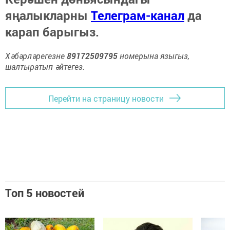
яңалыкларны
Телеграм-канал
да
карап барыгыз.
Хәбәрләрегезне
89172509795
номерына языгыз,
шалтыратып әйтегез.
Перейти на страницу новости
Топ 5 новостей