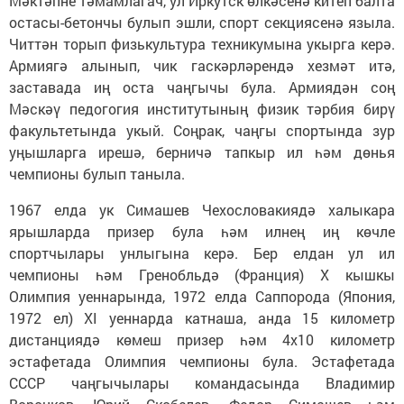
Мәктәпне тәмамлагач, ул Иркутск өлкәсенә китеп балта
остасы-бетончы булып эшли, спорт секциясенә языла.
Читтән торып физькультура техникумына укырга керә.
Армиягә алынып, чик гаскәрләрендә хезмәт итә,
заставада иң оста чаңгычы була. Армиядән соң
Мәскәү педогогия институтының физик тәрбия бирү
факультетында укый. Соңрак, чаңгы спортында зур
уңышларга ирешә, берничә тапкыр ил һәм дөнья
чемпионы булып таныла.
1967 елда ук Симашев Чехословакиядә халыкара
ярышларда призер була һәм илнең иң көчле
спортчылары унлыгына керә. Бер елдан ул ил
чемпионы һәм Гренобльдә (Франция) X кышкы
Олимпия уеннарында, 1972 елда Саппорода (Япония,
1972 ел) XI уеннарда катнаша, анда 15 километр
дистанциядә көмеш призер һәм 4х10 километр
эстафетада Олимпия чемпионы була. Эстафетада
СССР чаңгычылары командасында Владимир