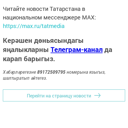
Читайте новости Татарстана в
национальном мессенджере MАХ:
https://max.ru/tatmedia
Керәшен дөньясындагы
яңалыкларны
Телеграм-канал
да
карап барыгыз.
Хәбәрләрегезне
89172509795
номерына языгыз,
шалтыратып әйтегез.
Перейти на страницу новости