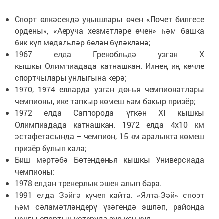
Спорт өлкәсендә уңышлары өчен «Почет билгесе
ордены», «Аеруча хезмәтләре өчен» һәм башка
бик күп медальләр белән бүләкләнә;
1967 елда Гренобльдә узган X
кышкы Олимпиадада катнашкан. Илнең иң көчле
спортчылары унлыгына керә;
1970, 1974 елларда узган дөнья чемпионатлары
чемпионы, ике тапкыр көмеш һәм бакыр призёр;
1972 елда Саппорода үткән XI кышкы
Олимпиадада катнашкан. 1972 елда 4х10 км
эстафетасында – чемпион, 15 км аралыкта көмеш
призёр булып кала;
Биш мәртәбә Бөтендөнья кышкы Универсиада
чемпионы;
1978 елдан тренерлык эшен алып бара.
1991 елда Зәйгә күчеп кайта. «Ялта-Зәй» спорт
һәм сәламәтләндерү үзәгендә эшләп, районда
чаңгы спортын үстерүдә зур көч куя.