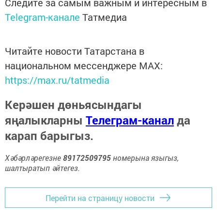
Следите за самым важным и интересным в
Telegram-канале
Татмедиа
Читайте новости Татарстана в
национальном мессенджере MАХ:
https://max.ru/tatmedia
Керәшен дөньясындагы
яңалыкларны
Телеграм-канал
да
карап барыгыз.
Хәбәрләрегезне
89172509795
номерына языгыз,
шалтыратып әйтегез.
Перейти на страницу новости