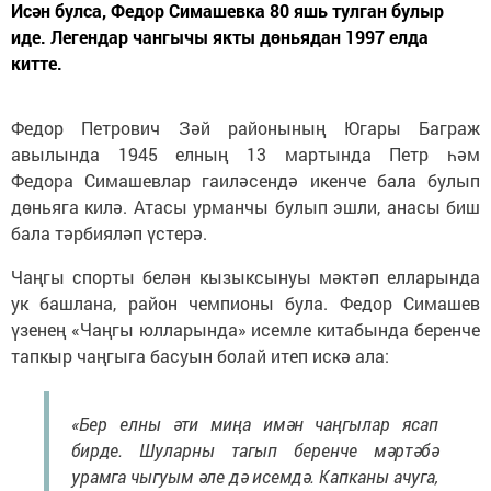
Исән булса, Федор Симашевка 80 яшь тулган булыр
иде. Легендар чангычы якты дөньядан 1997 елда
китте.
Федор Петрович Зәй районының Югары Баграж
авылында 1945 елның 13 мартында Петр һәм
Федора Симашевлар гаиләсендә икенче бала булып
дөньяга килә. Атасы урманчы булып эшли, анасы биш
бала тәрбияләп үстерә.
Чаңгы спорты белән кызыксынуы мәктәп елларында
ук башлана, район чемпионы була. Федор Симашев
үзенең «Чаңгы юлларында» исемле китабында беренче
тапкыр чаңгыга басуын болай итеп искә ала:
«Бер елны әти миңа имән чаңгылар ясап
бирде. Шуларны тагып беренче мәртәбә
урамга чыгуым әле дә исемдә. Капканы ачуга,