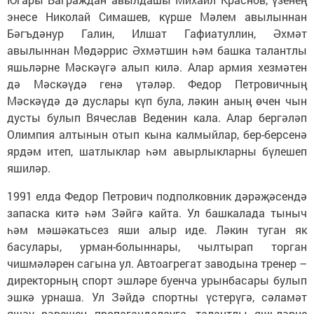
энесе Николай Симашев, күрше Мәлем авылыннан
Бәгъдәнур Галин, Илшат Гафиатуллин, Әхмәт
авылыннан Мөдәррис Әхмәтшин һәм башка талантлы
яшьләрне Мәскәүгә алып килә. Алар армия хезмәтен
дә Мәскәүдә генә үтәләр. Федор Петровичның
Мәскәүдә дә дуслары күп була, ләкин аның өчен чын
дусты булып Вячеслав Веденин кала. Алар бергәләп
Олимпия алтынын отып кына калмыйлар, бер-берсенә
ярдәм итеп, шатлыклар һәм авырлыкларны бүлешеп
яшиләр.
1991 елда Федор Петрович подполковник дәрәҗәсендә
запаска китә һәм Зәйгә кайта. Ул башкалада тыныч
һәм мәшәкатьсез яши алыр иде. Ләкин туган як
басулары, урман-болыннары, чылтырап торган
чишмәләрен сагына ул. Автоагрегат заводына тренер –
директорның спорт эшләре буенча урынбасары булып
эшкә урнаша. Ул Зәйдә спортны үстерүгә, сәламәт
яшәү рәвешен пропагандалауга, талантлы яшьләрне