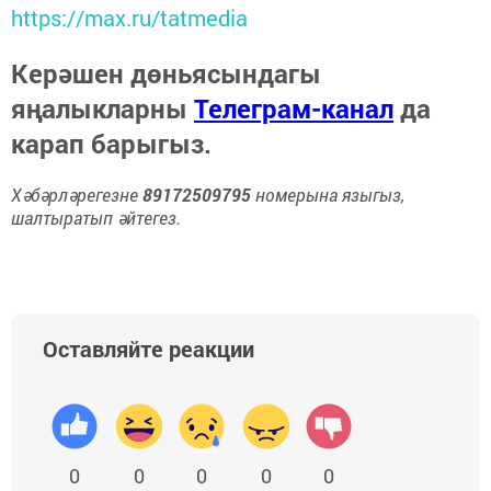
https://max.ru/tatmedia
Керәшен дөньясындагы
яңалыкларны
Телеграм-канал
да
карап барыгыз.
Хәбәрләрегезне
89172509795
номерына языгыз,
шалтыратып әйтегез.
Оставляйте реакции
0
0
0
0
0