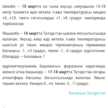
Шимбә –
15 март
та аз гына яңгыр, секундына 15-18
метр тизлектә җил көтелә. Һава температурасы көндез
+5…+10, төнге сәгатьләрдә +1…+6 градус чикләрендә
тирбәләчәк.
Якшәмбе –
16 март
та Татарстан циклон йогынтысында
калачак. Яңгыр, юеш кар көтелә. Һава температурасы
шактый ук төшә: көндез термометрның терекөмеш
баганасы -1…+3 градус, төнлә -1…-6 градус күрсәтәчәк.
Юлларда – бозлавык. Г
идрометеоүзәкнең башлангыч фаразына караганда,
киләсе атна башында –
17-18 март
та Татарстан югары
атмосфера басымы йогынтысында калачак. Явым-
төшем көтелә. Көндез 0…+5, төнлә -2…-7 градус.
Ватаным Татарстан