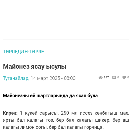
ТӨРЛЕДӘН-ТӨРЛЕ
Майонез ясау ысулы
Туганайлар,
14 март 2025 - 08:00
387
0
0
Майонезны өй шартларында да ясап була.
Кирәк:
1 күкәй сарысы, 250 мл иссез көнбагыш мае,
ярты бал калагы тоз, бер бал калагы шикәр, бер аш
калагы лимон согы, бер бал калагы горчица.