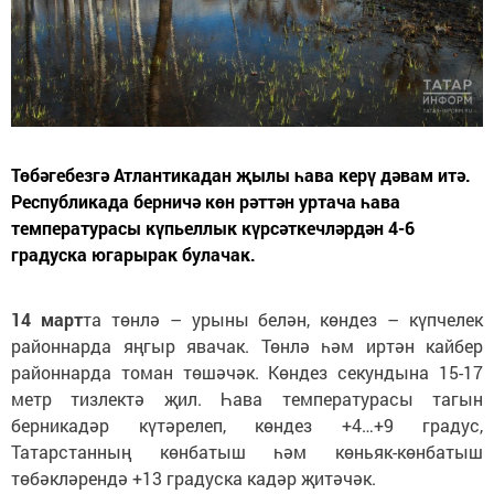
Төбәгебезгә Атлантикадан җылы һава керү дәвам итә.
Республикада берничә көн рәттән уртача һава
температурасы күпьеллык күрсәткечләрдән 4-6
градуска югарырак булачак.
14 март
та төнлә – урыны белән, көндез – күпчелек
районнарда яңгыр явачак. Төнлә һәм иртән кайбер
районнарда томан төшәчәк. Көндез секундына 15-17
метр тизлектә җил. Һава температурасы тагын
берникадәр күтәрелеп, көндез +4…+9 градус,
Татарстанның көнбатыш һәм көньяк-көнбатыш
төбәкләрендә +13 градуска кадәр җитәчәк.