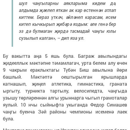
шул чаңгыларны аякларыма кидем дә,
алдымда җәелеп яткан ак кар өстеннән атлап
киттем. Бераз үткәч, әйләнеп карасам, исем
китеп кычкырып җибәрә яздым: әле генә бер
эз дә булмаган җирдә тасмадай чаңгы юлы
сузылып калган», – дип яза ул.
Бу вакытта аңа 5 яшь була. Баграж авылындагы
җидееллык мәктәпне тәмамлагач, урта белем алу өчен
9 чакрым ераклыктагы Түбән Биш авылына йөри
башлый. Мәктәптә оештырылган ярышларда
катнашып, җиңел атлетика, гимнастика, граната
ыргыту, турникта тартылу, велосипедта, чаңгыда
узышу төрләреннән алгы урыннарга чыгып грамоталар
яулый. 10 нчы сыйныфта укыганда Федор Симашев
чаңгы буенча Зәй районы чемпионы исеменә лаек
була.