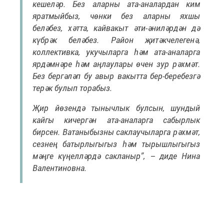
кешеләр. Без аларны ата-аналардан ким
яратмыйбыз, чөнки без аларны яхшы
беләбез, хәтта, кайвакыт әти-әниләрдән дә
күбрәк беләбез. Район җитәкчелегенә,
коллективка, укучыларга һәм ата-аналарга
ярдәмнәре һәм аңлаулары өчен зур рәхмәт.
Без бергәләп бу авыр вакытта бер-беребезгә
терәк булып торабыз.
Җир йөзендә тынычлык булсын, шундый
кайгы кичергән ата-аналарга сабырлык
бирсен. Ватаныбызны саклаучыларга рәхмәт,
сезнең батырлыгыгыз һәм тырышлыгыгыз
мәңге күңелләрдә сакланыр”, – диде Нина
Валентиновна.