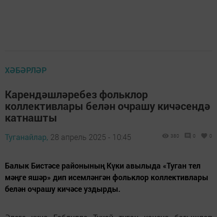
ХӘБӘРЛӘР
Карендәшләребез фольклор
коллективлары белән очрашу кичәсендә
катнашты
Туганайлар,
28 апрель 2025 - 10:45
380
0
0
Балык Бистәсе районының Күки авылыда «Туган тел
мәңге яшәр» дип исемләнгән фольклор коллективлары
белән очрашу кичәсе уздырды.