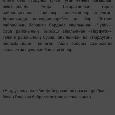
Әлеге кичә Габдулла Тукай туган көненә багышлап
оештырылды. Анда Татарстанның төрле
районнарыннан фольклор коллективлар җыелган.
Араларында карендәшләребез дә бар: Питрәч
районының Керәшен Сәрдәсе авылыннан «Чулпы»,
Саба районының Кырбаш авылыннан «Нардуган»,
Теләче районының Субаш авылыннан да «Нардуган»
ансамбльләре киллгән. Алар бәйрәм сәхнәсендә
керәшен җыруларын башкарганнар.
«Нардуган» ансамбле фойеда милли ризыкларыбыз
белән Олы көн бәйрәме өстәле әзерләгәннәр.