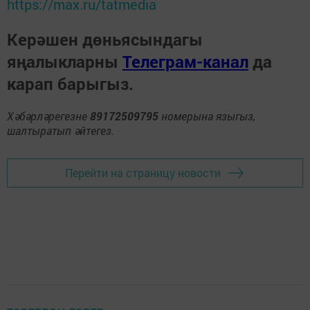
https://max.ru/tatmedia
Керәшен дөньясындагы
яңалыкларны
Телеграм-канал
да
карап барыгыз.
Хәбәрләрегезне
89172509795
номерына языгыз,
шалтыратып әйтегез.
Перейти на страницу новости