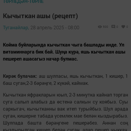
ТӨРЛЕДӘН-ТӨРЛЕ
Кычыткан ашы (рецепт)
Туганайлар,
28 апрель 2025 - 08:00
500
0
0
Койма буйларында кычыткан чыга башлады инде. Ул
витаминнарга бик бай. Шуңа күрә, яшь кычыткан ашы
пешереп ашасагыз начар булмас.
Кирәк булачак:
аш шулпасы, яшь кычыткан, 1 кишер, 1
баш суган,2-3 бәрәңге, 2 күкәй, каймак.
Кычыткан яфракларын юып, 2-3 минутка кайнап торган
суга салып алабыз да өстенә салкын су коябыз. Суы
саркыгач, кычытканны вак итеп турыйбыз. Шул арада
суган, кишерне табада үсемлек мае белән кыздырабыз.
Шулпада башта бәрәңгене пешерәбез. Аннан соң
кыздырылган кишер белән суган, алар пешеп чыккач,