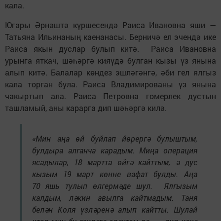
кала.
Югары Әрнәштә күршесендә Раиса Ивановна яши —
Татьяна Ильинаның каенанасы. Берничә ел эчендә ике
Раиса якын дуслар булып китә. Раиса Ивановна
урынга яткач, шәһәргә кияүдә булган кызы үз янына
алып китә. Балалар көндез эшләгәнгә, әби гел ялгыз
кала торган була. Раиса Владимированы үз янына
чакыртып ала. Раиса Петровна гомерлек дустын
ташламый, аны карарга дип шәһәргә килә.
«Мин аңа өй буйлап йөрергә булыштым,
булдыра алганча карадым. Миңа операция
ясадылар, 18 мартта өйгә кайттым, ә дус
кызым 19 март көнне вафат булды. Аңа
70 яшь тулып өлгермәде шул. Ялгызым
калдым, ләкин авылга кайтмадым. Таня
белән Коля үзләренә алып кайтты. Шулай