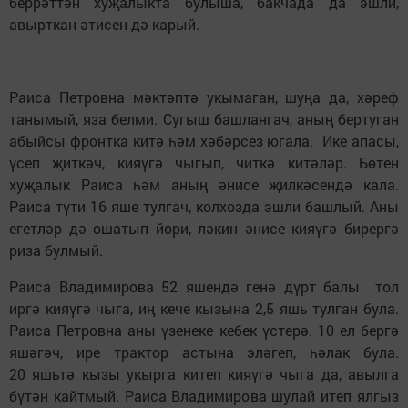
беррәттән хуҗалыкта булыша, бакчада да эшли,
авырткан әтисен дә карый.
Раиса Петровна мәктәптә укымаган, шуңа да, хәреф
танымый, яза белми. Сугыш башлангач, аның бертуган
абыйсы фронтка китә һәм хәбәрсез югала. Ике апасы,
үсеп җиткәч, кияүгә чыгып, читкә китәләр. Бөтен
хуҗалык Раиса һәм аның әнисе җилкәсендә кала.
Раиса түти 16 яше тулгач, колхозда эшли башлый. Аны
егетләр дә ошатып йөри, ләкин әнисе кияүгә бирергә
риза булмый.
Раиса Владимирова 52 яшендә генә дүрт балы тол
иргә кияүгә чыга, иң кече кызына 2,5 яшь тулган була.
Раиса Петровна аны үзенеке кебек үстерә. 10 ел бергә
яшәгәч, ире трактор астына эләгеп, һәлак була.
20 яшьтә кызы укырга китеп кияүгә чыга да, авылга
бүтән кайтмый. Раиса Владимирова шулай итеп ялгыз