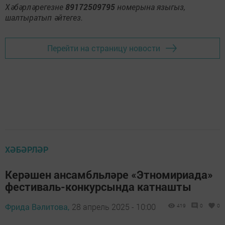
Хәбәрләрегезне
89172509795
номерына языгыз,
шалтыратып әйтегез.
Перейти на страницу новости
ХӘБӘРЛӘР
Керәшен ансамбльләре «Этномириада»
фестиваль-конкурсында катнашты
Фрида Вәлитова,
28 апрель 2025 - 10:00
419
0
0