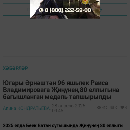
Перейти на страницу новости
ХӘБӘРЛӘР
Югары Әрнәштән 96 яшьлек Раиса
Владимировага Җиңүнең 80 еллыгына
багышланган медаль тапшырылды
28 апрель 2025 -
Алина КОНДРАТЬЕВА,
470
0
0
09:45
2025 елда Бөек Ватан сугышында Җиңүнең 80 еллыгы