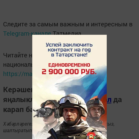
Следите за самым важным и интересным в
Telegram-канале
Татмедиа
Читайте новости Татарстана в
национальном мессенджере MАХ:
https://max.ru/tatmedia
Керәшен дөньясындагы
яңалыкларны
Телеграм-канал
да
карап барыгыз.
Хәбәрләрегезне
89172509795
номерына языгыз,
шалтыратып әйтегез.