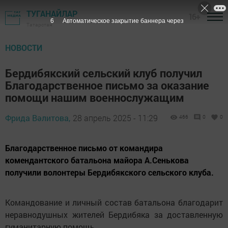
ТУГАНАЙЛАР
16+
5
Автоматическое закрытие баннера через
Татарстан
НОВОСТИ
Бердибякский сельский клуб получил
Благодарственное письмо за оказание
помощи нашим военнослужащим
Фрида Вәлитова,
28 апрель 2025 - 11:29
466
0
0
Благодарственное письмо от командира
комендантского батальона майора А.Сенькова
получили волонтеры Бердибякского сельского клуба.
Командование и личный состав батальона благодарит
неравнодушных жителей Бердибяка за доставленную
гуманитарную помощь.