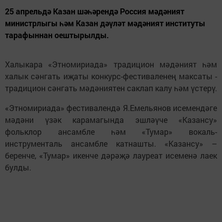
25 апрельдә Казан шәһәрендә Россия мәдәният
министрлыгы һәм Казан дәүләт мәдәният институты
тарафыннан оештырылды.
Халыкара «Этномириада» традицион мәдәният һәм
халык сәнгать иҗаты конкурс-фестиваленең максаты -
традицион сәнгать мәдәниятен саклап калу һәм үстерү.
«Этномириада» фестивалендә Я.Емельянов исемендәге
мәдәни үзәк карамагында эшләүче «Казансу»
фольклор ансамбле һәм «Тумар» вокаль-
инструменталь ансамбле катнашты. «Казансу» –
беренче, «Тумар» икенче дәрәҗә лауреат исеменә лаек
булды.