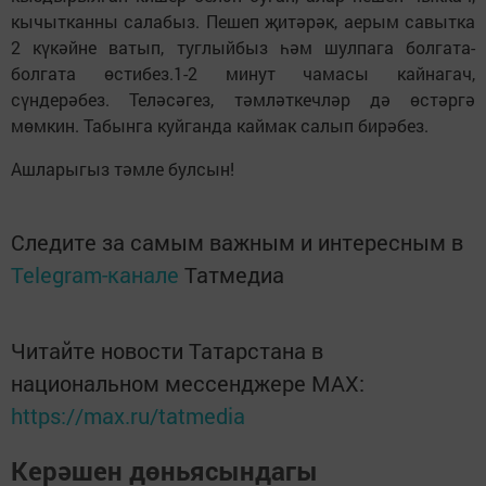
кычытканны салабыз. Пешеп җитәрәк, аерым савытка
2 күкәйне ватып, туглыйбыз һәм шулпага болгата-
болгата өстибез.1-2 минут чамасы кайнагач,
сүндерәбез. Теләсәгез, тәмләткечләр дә өстәргә
мөмкин. Табынга куйганда каймак салып бирәбез.
Ашларыгыз тәмле булсын!
Следите за самым важным и интересным в
Telegram-канале
Татмедиа
Читайте новости Татарстана в
национальном мессенджере MАХ:
https://max.ru/tatmedia
Керәшен дөньясындагы