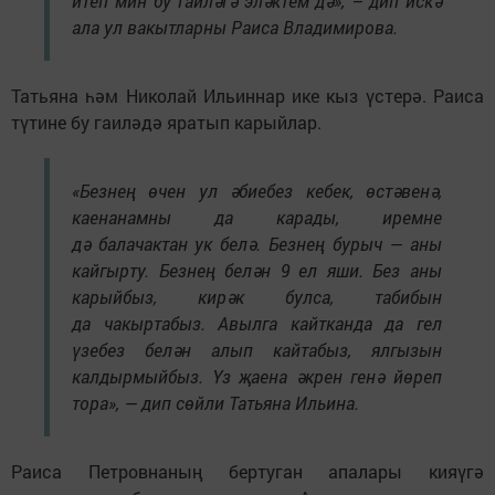
итеп мин бу гаиләгә эләктем дә», – дип искә
ала ул вакытларны Раиса Владимирова.
Татьяна һәм Николай Ильиннар ике кыз үстерә. Раиса
түтине бу гаиләдә яратып карыйлар.
«Безнең өчен ул әбиебез кебек, өстәвенә,
каенанамны да карады, иремне
дә балачактан ук белә. Безнең бурыч — аны
кайгырту. Безнең белән 9 ел яши. Без аны
карыйбыз, кирәк булса, табибын
да чакыртабыз. Авылга кайтканда да гел
үзебез белән алып кайтабыз, ялгызын
калдырмыйбыз. Үз җаена әкрен генә йөреп
тора», — дип сөйли Татьяна Ильина.
Раиса Петровнаның бертуган апалары кияүгә