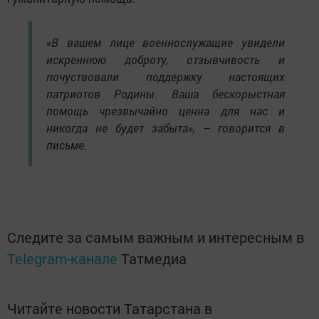
«В вашем лице военнослужащие увидели
искреннюю доброту, отзывчивость и
почуствовали поддержку настоящих
патриотов Родины. Ваша бескорыстная
помощь чрезвычайно ценна для нас и
никогда не будет забыта», – говорится в
письме.
Следите за самым важным и интересным в
Telegram-канале
Татмедиа
Читайте новости Татарстана в