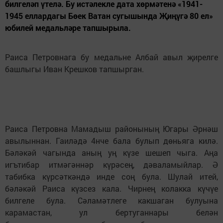
билгеләп үтелә. Бу истәлекле дата хөрмәтенә «1941-
1945 еллардагы Бөек Ватан сугышында Җиңүгә 80 ел»
юбилей медальләре тапшырыла.
Раиса Петровнага бу медальне Албай авыл җирелге
башлыгы Иван Крешков тапшырган.
Раиса Петровна Мамадыш районының Югары Әрнәш
авылыннан. Гаиләдә 4нче бала булып дөньяга килә.
Бәләкәй чагында аның уң күзе шешеп чыга. Аңа
игътибар итмәгәннәр күрәсең, дәваламыйлар. Ә
табибка күрсәткәндә инде соң була. Шулай итей,
бәләкәй Раиса күзсез кала. Чирнең колакка күчүе
билгеле була. Сәламәтлеге какшаган булуына
карамастан, ул бертуганнары белән