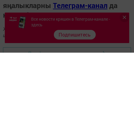
яңалыкларны
Телеграм-канал
да
карап барыгыз.
Все новости кряшен в Телеграм-канале -
здесь
Хәбәрләрегезне
89172509795
номерына языгыз,
Подпишитесь
шалтыратып әйтегез.
Перейти на страницу новости