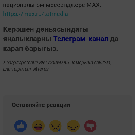
национальном мессенджере MАХ:
https://max.ru/tatmedia
Керәшен дөньясындагы
яңалыкларны
Телеграм-канал
да
карап барыгыз.
Хәбәрләрегезне
89172509795
номерына языгыз,
шалтыратып әйтегез.
Оставляйте реакции