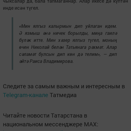
чыксалар да, бала тапмаганнар. Алар икесе дә күптән
инде исән түгел.
«Мин ялгыз калырмын дип уйлаган идем.
Ә язмыш әнә ничек борылды, миңа гаилә
бүләк итте. Мин хәзер ялгыз түгел, моның
өчен Николай белән Татьянага рәхмәт. Алар
сәламәт булсын дип көн дә телим», — дип
әйтә Раиса Владимирова.
Следите за самым важным и интересным в
Telegram-канале
Татмедиа
Читайте новости Татарстана в
национальном мессенджере MАХ: