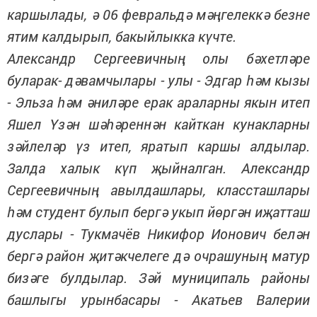
каршылады, ә 06 февральдә мәңгелеккә безне
ятим калдырып, бакыйлыкка күчте.
Александр Сергеевичның олы бәхетләре
буларак- дәвамчылары - улы - Эдгар һәм кызы
- Эльза һәм әниләре ерак араларны якын итеп
Яшел Үзән шәһәреннән кайткан кунакларны
зәйлеләр үз итеп, яратып каршы алдылар.
Залда халык күп җыйналган. Александр
Сергеевичның авылдашлары, классташлары
һәм студент булып бергә укып йөргән иҗатташ
дуслары - Тукмачёв Никифор Ионович белән
бергә район җитәкчелеге дә очрашуның матур
бизәге булдылар. Зәй муниципаль районы
башлыгы урынбасары - Акатьев Валерии