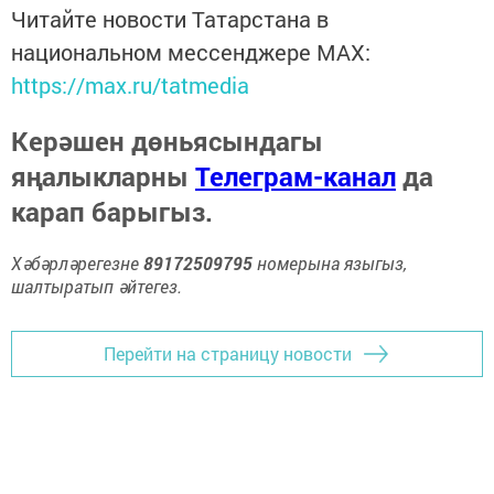
Читайте новости Татарстана в
национальном мессенджере MАХ:
https://max.ru/tatmedia
Керәшен дөньясындагы
яңалыкларны
Телеграм-канал
да
карап барыгыз.
Хәбәрләрегезне
89172509795
номерына языгыз,
шалтыратып әйтегез.
Перейти на страницу новости