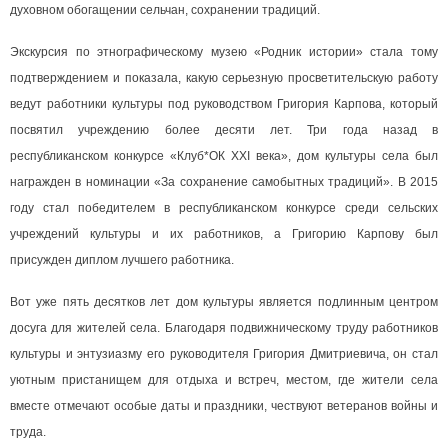
духовном обогащении сельчан, сохранении традиций.
Экскурсия по этнографическому музею «Родник истории» стала тому
подтверждением и показала, какую серьезную просветительскую работу
ведут работники культуры под руководством Григория Карпова, который
посвятил учреждению более десяти лет. Три года назад в
республиканском конкурсе «Клуб*ОК ХХI века», дом культуры села был
награжден в номинации «За сохранение самобытных традиций». В 2015
году стал победителем в республиканском конкурсе среди сельских
учреждений культуры и их работников, а Григорию Карпову был
присужден диплом лучшего работника.
Вот уже пять десятков лет дом культуры является подлинным центром
досуга для жителей села. Благодаря подвижническому труду работников
культуры и энтузиазму его руководителя Григория Дмитриевича, он стал
уютным пристанищем для отдыха и встреч, местом, где жители села
вместе отмечают особые даты и праздники, чествуют ветеранов войны и
труда.