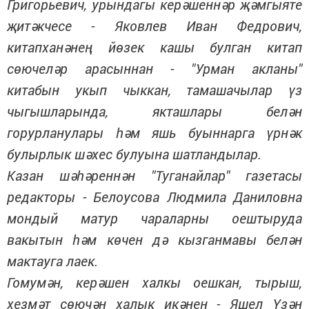
Григорьевич, урындагы керәшеннәр җәмгыяте
җитәкчесе - Яковлев Иван Федрович,
китапханәнең йөзек кашы булган китап
сөючеләр арасыннан - "Урман акланы"
китабын укып чыккан, тамашачылар үз
чыгышларында, якташлары белән
горурланулары һәм яшь буыннарга үрнәк
булырлык шәхес булуына шатландылар.
Казан шәһәреннән "Туганайлар" газетасы
редакторы - Белоусова Людмила Даниловна
мондый матур чараларны оештыруда
вакытын һәм көчен дә кызганмавы белән
мактауга лаек.
Гомумән, керәшен халкы оешкан, тырыш,
хезмәт сөючән халык икәнен - Яшел Үзән