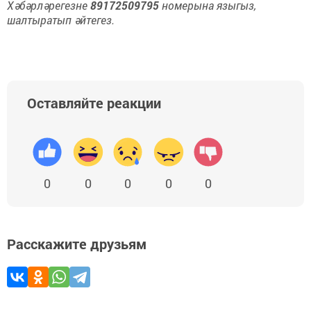
Хәбәрләрегезне
89172509795
номерына языгыз,
шалтыратып әйтегез.
Оставляйте реакции
0
0
0
0
0
Расскажите друзьям