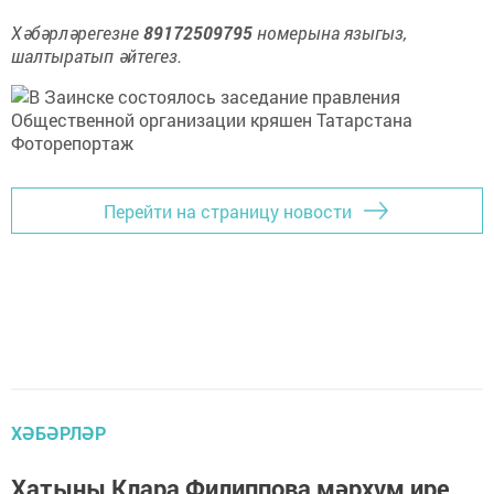
Хәбәрләрегезне
89172509795
номерына языгыз,
шалтыратып әйтегез.
Перейти на страницу новости
ХӘБӘРЛӘР
Хатыны Клара Филиппова мәрхүм ире,