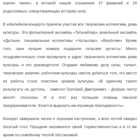
корнях твоих», в которой нашли отражение 47 фамилий и 18
родословных, олицетворяющих историю села.
В юбилейном концерте приняли участие все творческие коллективы дома
культуры. Это фольклорный ансамбль «Туганайлар», вокальный ансамбль
«Дуслык», танцевальные коллективы «Чаткылар», «Вербочки». Кроме
того, свои лучшие номера подарили сельские артисты. Много
поздравительных слов прозвучало в адрес творческого коллектива дома
культуры и его руководителя. Отдавая любимому делу силы, талант,
творческую энергию, работники культуры смогли добиться того, что место
их работы стало поистине храмом культуры. «В одиночку такого
результата не достичь, - заметил Григорий Дмитриевич. - Добрую лепту
вносят спонсоры. И в этот раз большую помощь оказали
предприниматели. Хочется выразить им огромную благодарность».
Концерт завершила песня о хорошем настроении, а всех гостей ожидал
богатый стол. Праздник запомнился своей торжественностью и в то же
время по-семейному теплой обстановкой.