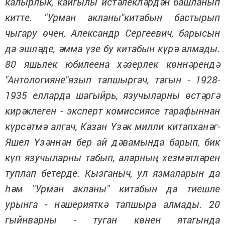
калырлык, кайгылы истәлекләрдән башланып
китте. "Урман акланы"китабын бастырып
чыгару өчен, Александр Сергеевич, барысын
да эшләде, әмма үзе бу китабын күрә алмады.
80 яшьлек юбилеена хәзерлек көннәрендә
"Антологияне"язып тапшыргач, тагын - 1928-
1935 елларда шагыйрь, язучыларны өстәргә
кирәклеген - эксперт комиссиясе тарафыннан
күрсәтмә алгач, Казан Үзәк милли китапханәг-
Яшел Үзәннән бер ай дәвамында барып, бик
күп язучыларны табып, аларның хезмәтләрен
туплап бетерде. Кызганыч, ул язмаларын да
һәм "Урман акланы" китабын да тиешле
урынга - нәшерияткә тапшыра алмады. 20
гыйнварны - туган көнен ятагында