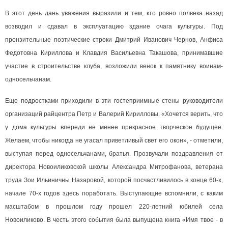
В этот день дань уважения выразили и тем, кто ровно полвека назад
возводил и сдавал в эксплуатацию здание очага культуры. Под
пронзительные поэтические строки Дмитрий Иванович Чернов, Анфиса
Федотовна Кириллова и Клавдия Васильевна Такашова, принимавшие
участие в строительстве клуба, возложили венок к памятнику воинам-
односельчанам.
Еще подростками приходили в эти гостеприимные стены руководители
организаций райцентра Петр и Валерий Кирилловы. «Хочется верить, что
у дома культуры впереди не менее прекрасное творческое будущее.
Желаем, чтобы никогда не угасал приветливый свет его окон», - отметили,
выступая перед односельчанами, братья. Прозвучали поздравления от
директора Новоиликовской школы Александра Митрофанова, ветерана
труда Зои Ильиничны Назаровой, которой посчастливилось в конце 60-х,
начале 70-х годов здесь поработать. Выступающие вспомнили, с каким
масштабом в прошлом году прошел 220-летний юбилей села
Новоиликово. В честь этого события была выпущена книга «Имя твое - в