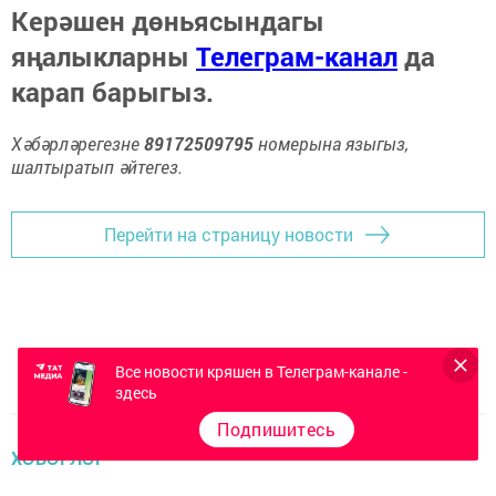
Керәшен дөньясындагы
яңалыкларны
Телеграм-канал
да
карап барыгыз.
Хәбәрләрегезне
89172509795
номерына языгыз,
шалтыратып әйтегез.
Перейти на страницу новости
Все новости кряшен в Телеграм-канале -
здесь
Подпишитесь
ХӘБӘРЛӘР