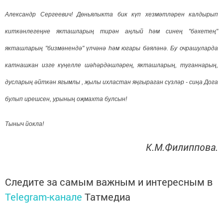
Александр Сергеевич! Дөньялыкта бик күп хезмәтләрен калдырып
киткәнлегеңне якташларың тирән аңлый һәм синең "бәхетең"
якташларың "бизмәнендә" үлчәнә һәм югары бәяләнә. Бу очрашуларда
катнашкан изге күңелле шәһәрдәшләрең, якташларың, туганнарың,
дусларың әйткән ягымлы , җылы ихластан яңгыраган сүзләр - сиңа Дога
булып ирешсен, урының оҗмахта булсын!
Тыныч йокла!
К.М.Филиппова.
Следите за самым важным и интересным в
Telegram-канале
Татмедиа