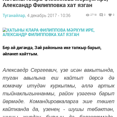
Александр Филипповка хат язган
Туганайлар,
4 декабрь 2017 - 10:36
2718
0
0
Бер ай дигәндә, Зәй районына ике тапкыр барып,
әйләнеп кайттым.
Алексаедр Сергеевич, үзе исән вакытында,
туган авылына еш кайтып йөрсә дә
комачау итүдән куркыпмы, әллә артык
тыйнаклыгыннанмы, район үзәгенә барып
йөрмәде. Командировкаларга эше төшеп
кайтканда да, үзенең - шушы төбәктән,