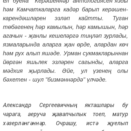
ел буена "Керәшеннәр антологиясен"язды
һәм Камчаткаларга кадәр барып керәшен-
карендәшләрен эзләп кайтты. Туган
төбәгенең һәр камылын, һәр камышын, һәр
агачын - җанлы кешеләргә тиңләп зурлады,
язмаларында аларга җан өрде, алардан көч
һәм рух алып яшәде. Урман сукмакларыннан
йөргән яшьлек эзләрен сагынды, аларга
мәдхия җырлады. Әйе, ул үзенең олы
бәхетен - шул "бизмәннәрдә" үлчәде.
Александр Сергеевичның якташлары бу
чарага, аеруча җавапчылык тоеп, матур
хәзерләнгәннәр. Очрашу, истә җуелып