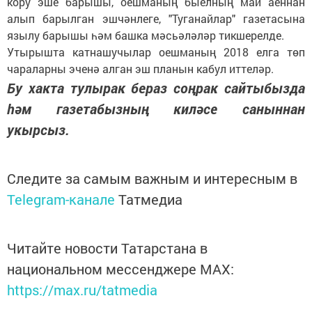
кору эше барышы, оешманың быелның май аеннан
алып барылган эшчәнлеге, "Туганайлар" газетасына
язылу барышы һәм башка мәсьәләләр тикшерелде.
Утырышта катнашучылар оешманың 2018 елга төп
чараларны эченә алган эш планын кабул иттеләр.
Бу хакта тулырак бераз соңрак сайтыбызда
һәм газетабызның киләсе саныннан
укырсыз.
Следите за самым важным и интересным в
Telegram-канале
Татмедиа
Читайте новости Татарстана в
национальном мессенджере MАХ:
https://max.ru/tatmedia