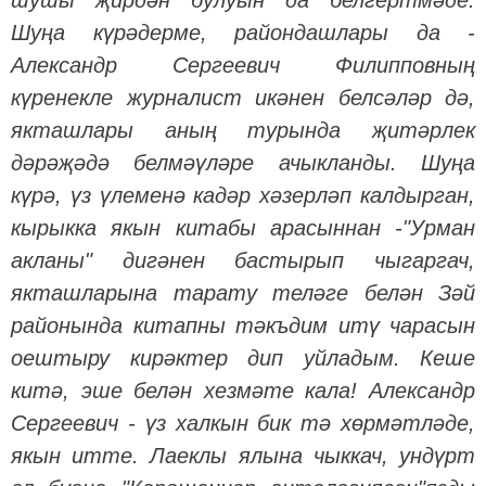
шушы җирдән булуын да белгертмәде.
Шуңа күрәдерме, райондашлары да -
Александр Сергеевич Филипповның
күренекле журналист икәнен белсәләр дә,
якташлары аның турында җитәрлек
дәрәҗәдә белмәүләре ачыкланды. Шуңа
күрә, үз үлеменә кадәр хәзерләп калдырган,
кырыкка якын китабы арасыннан -"Урман
акланы" дигәнен бастырып чыгаргач,
якташларына тарату теләге белән Зәй
районында китапны тәкъдим итү чарасын
оештыру кирәктер дип уйладым. Кеше
китә, эше белән хезмәте кала! Александр
Сергеевич - үз халкын бик тә хөрмәтләде,
якын итте. Лаеклы ялына чыккач, ундүрт