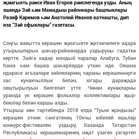
җәмгыять рәисе Иван Егоров рәислегендә узды. Аның
эшендә Зәй һәм Мамадыш районнары башлыклары
Разиф Кәримов һәм Анатолий Иванов катнашты, дип
яза "Зәй офыклары" газетасы.
Соңгы вакытта керәшен җәмгыяте җитәкчелеге идарә
утырышларын шәһәр-районнарда уздыруны гадәткә
кертте. Зәйгә кадәр мондый чаралар Алабуга, Түбән
Кама һәм башка шәһәрләрдә үткән иде. Оешма
идарәсе әгъзаләре зәйлеләрнең чараны керәшеннәргә
хас кунакчыллык белән, югары дәрәҗәдә
оештырылуын билгеләп үтте. Чөнки кунакларны
урамда ук керәшен фольклор коллективлары җыр-
биюләр белән каршы алды.
Утырыш көн тәртибендә 2018 елда "Туым җондызы"
керәшен этник сәнгатенең 10нчы юбилей яшьләр
конкурс-фестивален уздыру, Казанда Татарстан
Республикасы керәшеннәренең иҗат үзәген үзгәртеп