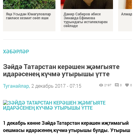
Яңа Усыдан Юмагуловлар
Данир Сабиров әбисе
Алмада
гаиләсе хезмәт сөеп яши
Зинаида Ефимова
турындагы истәлекләрен
сөйләде
ХӘБӘРЛӘР
Зәйдә Татарстан керәшен җәмгыяте
идарәсенең күчмә утырышы үтте
Туганайлар,
2 декабрь 2017 - 07:15
2197
0
0
1 декабрь көнне Зәйдә Татарстан керәшен иҗтимагый
оешмасы идарәсенең күчмә утырышы булды. Утырыш