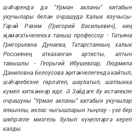
шәһәрендә дә "Урман акланы" китабын
укучылары белән очрашуда Халык язучысы-
Гәрәй Рәхим (Григорий Васильевич), киң
җәмәгатьчелеккә таныш профессор - Татьяна
Григорьевна Дунаева, Татарстанның халык
Россиянең атказанган артисты, алтын
тавышлы - Георьгий Ибушевлар, Людмила
Даниловна Белоусова җитәкчелегендә кайтып,
шәһәребезне гөрләтеп, шаулатып, шатлыкка
күмеп киткәннәр иде. Ә Зәйдәге бу истәлекле
очрашуны "Урман акланы" китабын укучылар
ялкынлы, ихлас чыгышларын тыңлау - үзе бер
шөһрәтле мизгель булып күңелләргә кереп
калды.