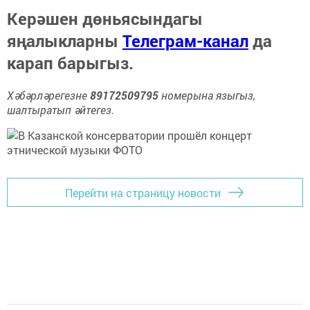
Керәшен дөньясындагы
яңалыкларны
Телеграм-канал
да
карап барыгыз.
Хәбәрләрегезне
89172509795
номерына языгыз,
шалтыратып әйтегез.
Перейти на страницу новости