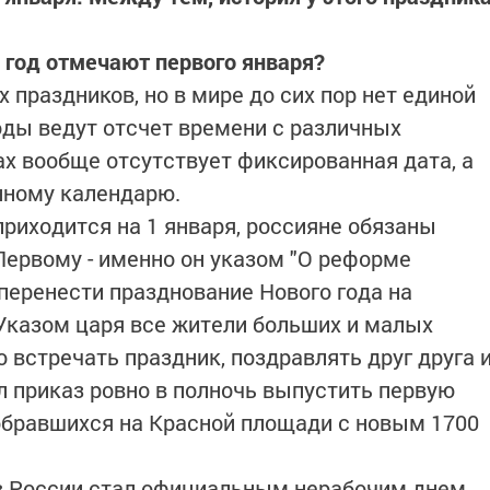
год отмечают первого января?
х праздников, но в мире до сих пор нет единой
оды ведут отсчет времени с различных
ах вообще отсутствует фиксированная дата, а
нному календарю.
приходится на 1 января, россияне обязаны
ервому - именно он указом "О реформе
перенести празднование Нового года на
Указом царя все жители больших и малых
 встречать праздник, поздравлять друг друга 
л приказ ровно в полночь выпустить первую
собравшихся на Красной площади с новым 1700
я в России стал официальным нерабочим днем.