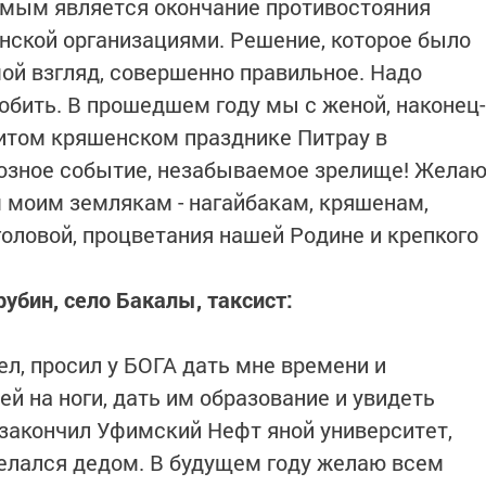
имым является окончание противостояния
нской организациями. Решение, которое было
мой взгляд, совершенно правильное. Надо
обить. В прошедшем году мы с женой, наконец-
итом кряшенском празднике Питрау в
зное событие, незабываемое зрелище! Жела
 моим землякам - нагайбакам, кряшенам,
головой, процветания нашей Родине и крепкого
убин, село Бакалы, таксист:
лел, просил у БОГА дать мне времени и
ей на ноги, дать им образование и увидеть
 закончил Уфимский Нефт яной университет,
делался дедом. В будущем году желаю всем