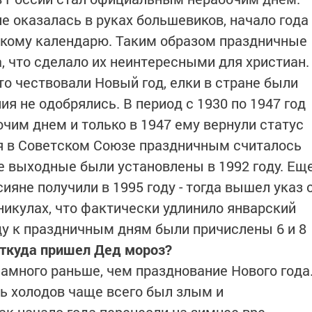
не оказалась в руках большевиков, начало года
скому календарю. Таким образом праздничные
, что сделало их неинтересными для христиан.
о чествовали Новый год, елки в стране были
я не одобрялись. В период с 1930 по 1947 год
чим днем и только в 1947 ему вернули статус
я в Советском Союзе праздничным считалось
ые выходные были установлены в 1992 году. Ещ
яне получили в 1995 году - тогда вышел указ 
никулах, что фактически удлинило январский
оду к праздничным дням были причислены 6 и 8
ткуда пришел Дед мороз?
амного раньше, чем празднование Нового года
ь холодов чаще всего был злым и