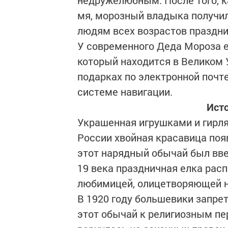
недружелюбным. После того, к
мя, морозный владыка получил 
людям всех возрастов праздни
У современного Деда Мороза ес
который находится в Великом 
подарках по электронной почт
системе навигации.
Исто
Украшенная игрушками и гирля
России хвойная красавица появ
этот нарядный обычай был вв
19 века праздничная елка расп
любимицей, олицетворяющей не
В 1920 году большевики запре
этот обычай к религиозным пер