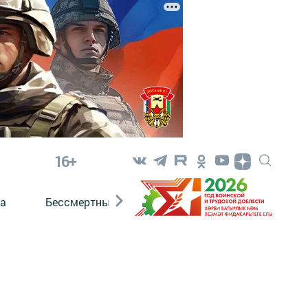
16+
а
Бессмертный полк. Кряшены