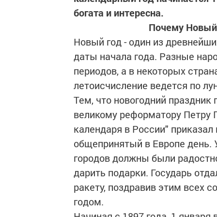
богата и интересна.
Почему Новый 
Новый год - один из древнейши
даты начала года. Разные нар
периодов, а в некоторых стран
летоисчисление ведется по лу
Тем, что новогодний праздник 
великому реформатору Петру П
календаря в России" приказал 
общепринятый в Европе день. 
городов должны были радостно
дарить подарки. Государь отда
ракету, поздравив этим всех 
годом.
Начиная с 1897 года, 1 январ