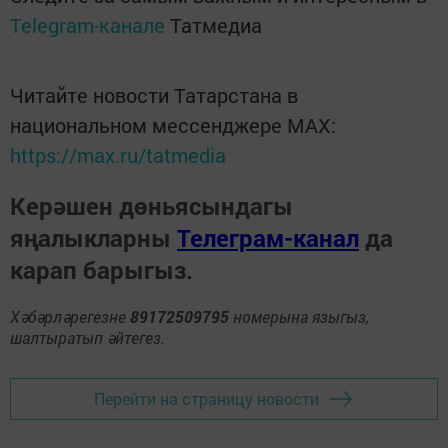
Telegram-канале
Татмедиа
Читайте новости Татарстана в
национальном мессенджере MАХ:
https://max.ru/tatmedia
Керәшен дөньясындагы
яңалыкларны
Телеграм-канал
да
карап барыгыз.
Хәбәрләрегезне
89172509795
номерына языгыз,
шалтыратып әйтегез.
Перейти на страницу новости