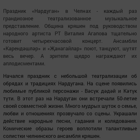
Праздник «Нардуган» в Челнах - каждый раз
грандиозное театрализованное музыкальное
представление. Община кряшен под руководством
народного артиста РТ Виталия Агапова тщательно
готовит четырехчасовой концерт. Ансамбли
«Карендәшләр» и «Җанагайлар» поют, танцуют, шутят
весь вечер. А зрители щедро награждают их
аплодисментами.
Начался праздник с небольшой театрализации об
обрядах и традициях Нардугана. На сцене появились
любимые публикой персонажи - Вәсүк дәдәй и Кәтүк
түти. В этот раз на Нардуган они встречали 50-летие
своей совместной жизни. Много мудрых шуток о семье,
любви и отношениях прозвучало со сцены. Украшали
действие народные песни, гадания и колядования.
Комические образы героев воплотили талантливые
солистки челнинского ансамбля кряшен.