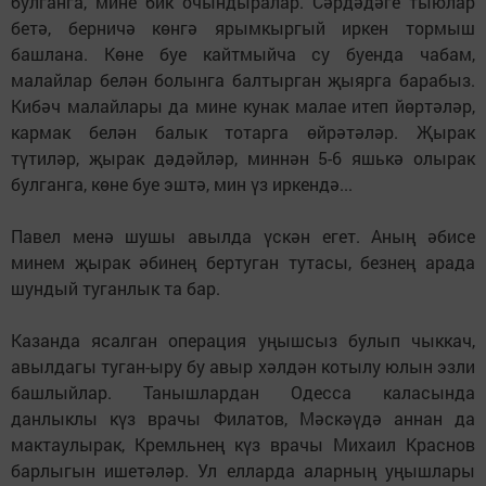
булганга, мине бик очындыралар. Сәрдәдәге тыюлар
бетә, берничә көнгә ярымкыргый иркен тормыш
башлана. Көне буе кайтмыйча су буенда чабам,
малайлар белән болынга балтырган җыярга барабыз.
Кибәч малайлары да мине кунак малае итеп йөртәләр,
кармак белән балык тотарга өйрәтәләр. Җырак
түтиләр, җырак дәдәйләр, миннән 5-6 яшькә олырак
булганга, көне буе эштә, мин үз иркендә...
Павел менә шушы авылда үскән егет. Аның әбисе
минем җырак әбинең бертуган тутасы, безнең арада
шундый туганлык та бар.
Казанда ясалган операция уңышсыз булып чыккач,
авылдагы туган-ыру бу авыр хәлдән котылу юлын эзли
башлыйлар. Танышлардан Одесса каласында
данлыклы күз врачы Филатов, Мәскәүдә аннан да
мактаулырак, Кремльнең күз врачы Михаил Краснов
барлыгын ишетәләр. Ул елларда аларның уңышлары