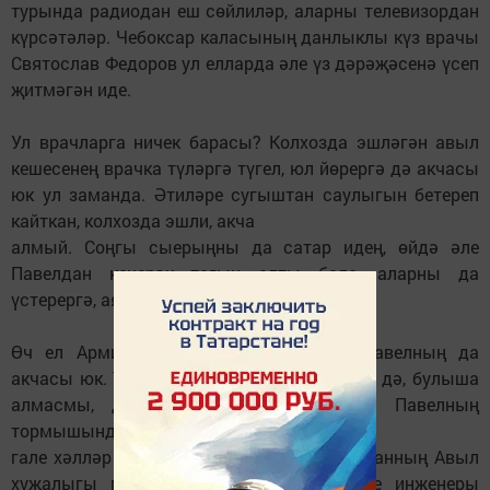
турында радиодан еш сөйлиләр, аларны телевизордан
күрсәтәләр. Чебоксар каласының данлыклы күз врачы
Святослав Федоров ул елларда әле үз дәрәҗәсенә үсеп
җитмәгән иде.
Ул врачларга ничек барасы? Колхозда эшләгән авыл
кешесенең врачка түләргә түгел, юл йөрергә дә акчасы
юк ул заманда. Әтиләре сугыштан саулыгын бетереп
кайткан, колхозда эшли, акча
алмый. Соңгы сыерыңны да сатар идең, өйдә әле
Павелдан кечерәк тагын алты бала, аларны да
үстерергә, аякка бастырырга кирәк.
Өч ел Армиядә хезмәт итеп кайткан Павелның да
акчасы юк. Туганнар аркылы белешкәннәр дә, булыша
алмасмы, дип, миңа хәбәр салганнар. Павелның
тормышында әлеге фаҗи-
гале хәлләр булган 1975 елда мин Татарстанның Авыл
хуҗалыгы министрлыгында төзү эшләре инженеры