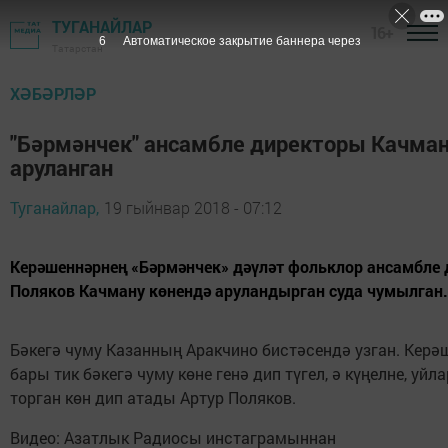
ТУГАНАЙЛАР
16+
5
Автоматическое закрытие баннера через
Татарстан
ХӘБӘРЛӘР
"Бәрмәнчек" ансамбле директоры Качман
аруланган
Туганайлар,
19 гыйнвар 2018 - 07:12
Керәшеннәрнең «Бәрмәнчек» дәүләт фольклор ансамбле 
Поляков Качману көнендә аруландырган суда чумылган.
Бәкегә чуму Казанның Аракчино бистәсендә узган. Керә
бары тик бәкегә чуму көне генә дип түгел, ә күңелне, уй
торган көн дип атады Артур Поляков.
Видео: Азатлык Радиосы инстаграмыннан