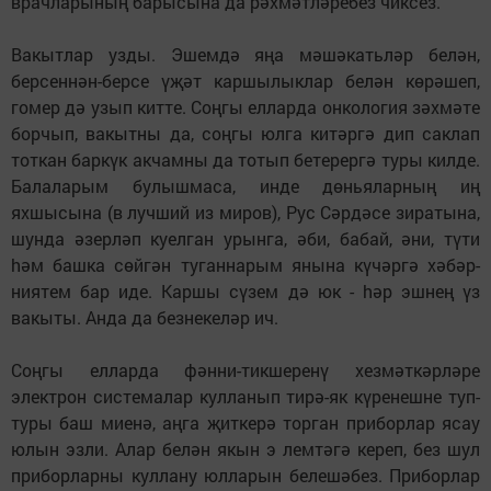
врачларының барысына да рәхмәтләребез чиксез.
Вакытлар узды. Эшемдә яңа мәшәкатьләр белән,
берсеннән-берсе үҗәт каршылыклар белән көрәшеп,
гомер дә узып китте. Соңгы елларда онкология зәхмәте
борчып, вакытны да, соңгы юлга китәргә дип саклап
тоткан баркүк акчамны да тотып бетерергә туры килде.
Балаларым булышмаса, инде дөньяларның иң
яхшысына (в лучший из миров), Рус Сәрдәсе зиратына,
шунда әзерләп куелган урынга, әби, бабай, әни, түти
hәм башка сөйгән туганнарым янына күчәргә хәбәр-
ниятем бар иде. Каршы сүзем дә юк - hәр эшнең үз
вакыты. Анда да безнекеләр ич.
Соңгы елларда фәнни-тикшеренү хезмәткәрләре
электрон системалар кулланып тирә-як күренешне туп-
туры баш миенә, аңга җиткерә торган приборлар ясау
юлын эзли. Алар белән якын э лемтәгә кереп, без шул
приборларны куллану юлларын белешәбез. Приборлар