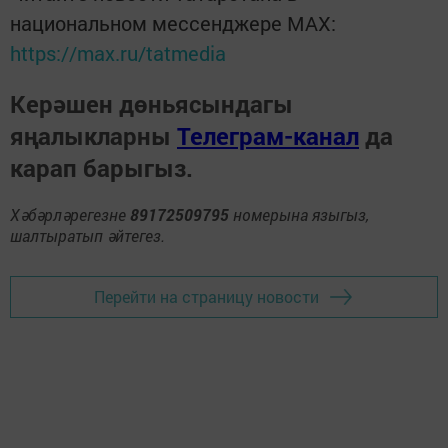
национальном мессенджере MАХ:
https://max.ru/tatmedia
Керәшен дөньясындагы
яңалыкларны
Телеграм-канал
да
карап барыгыз.
Хәбәрләрегезне
89172509795
номерына языгыз,
шалтыратып әйтегез.
Перейти на страницу новости