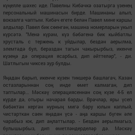
күңелле шәхес иде. Павелны Кибәчкә озатырга үзенең
персональный машинасын бирде. Машинаны алып,
вокзалга чаптым. Кибәч егете белән Павел мине каршы
алдылар. Павел бик сөенгән, машина номерларын укып
күрсәтә. "Менә күрәм, күз бәбәгенә бик кыйбатлы
хрусталь с тержень к уйдылар, бездән аерылма,
элемтәдә бул, бераздан тагын чакырырбыз, икенче
күзеңә дә операция ясарбыз, дип әйттеләр", - ди.
Шатлыгым чиксез зур булды.
Яңадан барып, икенче күзен тикшерә башлагач, Казан
остазларыннан соң инде өмет калмаган, дип
таптылар... Мәскәү операциясеннән соң күзе 4-5 ел
күрде дә, отыры начарая барды. Врачлар, яры үсеп
бәбәктән кергән нурның мигә бару юлын каплый,
чистарткан саен яңадан үсә - аңа каршы бүген әле
чарабыз юк, дип аңлаттылар. - Бездән аерылмагыз,
булышырбыз, дип өметләндерделәр дә. Мәскәү