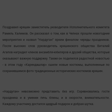
Поздравил кряшен заместитель уководителя Исполнительного комитета
Рамиль Халимов. Он рассказал о том, как в Челнах прошли новогодние
мероприятия и назвал "Нардуган" ярким финалом череды праздников.
После высоких слов руководитель кряшенского общества Виталий
Агапов наградил членов ансамбля-юбиляров и друзей общества, которые
оказывают важную поддержку. Также он поделился радостной новостью
- в этом году «Карендәшләр» сшили новые костюмы, выполненные по
сохранившимся фото традиционных исторических костюмов кряшен.
«Нардуган» невозможно представить без игр. Соревновались гости
праздника и в умении печь блины, и в скорости, внимательности.
Каждому участнику достался щедрый подарок и добрая шутка.