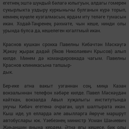
егетнең эштә шундый бәлагә юлыгуын, алдагы гомерен
сукырлыкта уздыру куркынычы булганын күрә торып,
кемнең күңеле кузгалмасын, ярдәм итү теләге тумасын
икән. Ходай-Тәңренең рәхмәте, чын кеше, нинди олы
урында булса да, кешелеген югалтмый икән.
Краснов кушкан срокка Павелны Кибәчтән Мәскәүгә
Җәкәү җырак дәдәй (Яков Николаевич Крысов) алып
килде. Минем дә командировкада чагым. Павелны
Краснов клиникасына тапшыр-
дык.
Бер-ике атна вакыт узганнан соң, миңа Казан
вокзалыннан телефон хәбәре килде. Павел Мәскәүдән
кайткан, вокзалда Авыл хуҗалыгы институтында
укучы Кибәч егетенә очраган, шул шалтырата икән.
Кыш иде, ул елларда әле авылларга йөрүче маршрут
автобуслары юк. Үзебезнең министр Усман Шаһиевич
Җиһаншин янына кердем. Әтнә ягы кешесе, бик олы