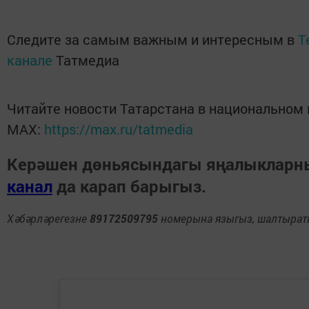
Следите за самым важным и интересным в
T
канале
Татмедиа
Читайте новости Татарстана в национальном
MАХ:
https://max.ru/tatmedia
Керәшен дөньясындагы яңалыклар
канал
да карап барыгыз.
Хәбәрләрегезне
89172509795
номерына языгыз, шалтыраты