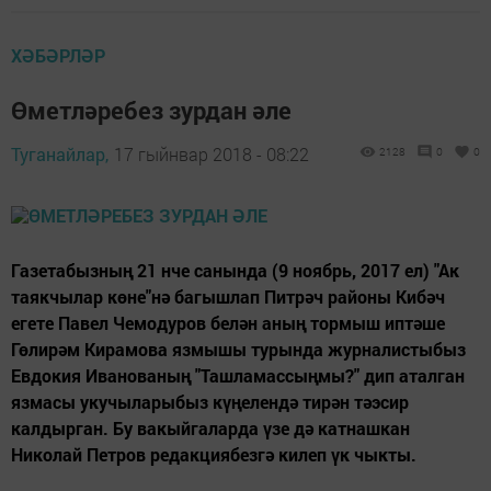
ХӘБӘРЛӘР
Өметләребез зурдан әле
Туганайлар,
17 гыйнвар 2018 - 08:22
2128
0
0
Газетабызның 21 нче санында (9 ноябрь, 2017 ел) "Ак
таякчылар көне"нә багышлап Питрәч районы Кибәч
егете Павел Чемодуров белән аның тормыш иптәше
Гөлирәм Кирамова язмышы турында журналистыбыз
Евдокия Иванованың "Ташламассыңмы?" дип аталган
язмасы укучыларыбыз күңелендә тирән тәэсир
калдырган. Бу вакыйгаларда үзе дә катнашкан
Николай Петров редакциябезгә килеп үк чыкты.