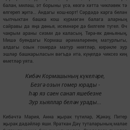
балан, миләш, эт борыны үсә, көзгә хәтта чикләвек тә
өлгереп җитә... Андагы кош-корт! Сәрдәдә карга белән
чыпчыктан башка кош күрмәгән балага аларның
сайравы да яңа дөнья, исемнәре дә билгеле түгел. Өч
чакрым араны сизми дә каласың. Тирә-як дөньяның,
Мишә буендагы Кормаш әрәмәләренең матурлыгы,
алдагы озын гомердә матур ниятләр, кирәкле зур
эшләр башкарыласын вәгъдә итә, күңелдә чиксез киң
өметләр уята.
Кибәч Кормашының күкеләре,
Безгә озын гомер юрады -
hәр яз саен санап яшебезне
Зур хыяллар белән урады...
Кибәчтә Мария, Анна җырак түтиләр, Җәкәү, Питер
җырак дәдәйләр яши. Яраткан Дәү туталарының малае