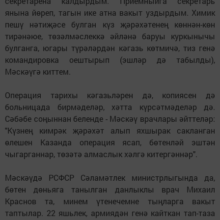
секретарена калдырдым. Приемныйга секретарь
янына йөреп, тагын ике атна вакыт уздырдым. Химик
пешү нәтиҗәсе булган күз җәрәхәтенең көннән-көн
тирәнәюе, төзәлмәслеккә әйләнә баруы куркынычы
булганга, югары түрәләрдән кәгазь көтмичә, тиз генә
командировка оештырып (эшләр дә табылды),
Мәскәүгә киттем.
Операция тарихы кәгазьләрен дә, копиясен дә
больницада бирмәделәр, хәтта күрсәтмәделәр дә.
Сәбәбе соңыннан беленде - Мәскәү врачлары әйттеләр:
"Күзнең кимрәк җәрәхәт алып яхшырак сакланган
өлешен Казанда операция ясап, бөтенләй эштән
чыгарганнар, төзәтә алмаслык хәлгә китергәннәр".
Мәскәүдә РСФСР Сәламәтлек министрлыгында да,
бөтен дөньяга танылган данлыклы врач Михаил
Краснов та, минем үтенечемне тыңларга вакыт
таптылар. 22 яшьлек, армиядән генә кайткан тап-таза