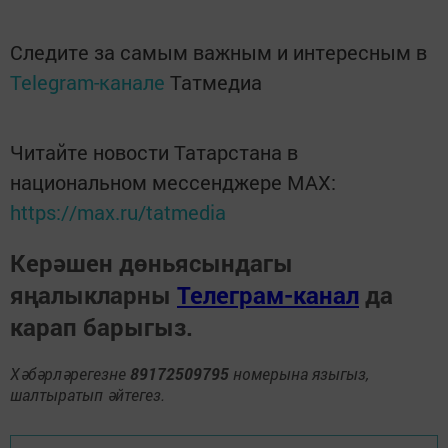
Следите за самым важным и интересным в
Telegram-канале
Татмедиа
Читайте новости Татарстана в
национальном мессенджере MАХ:
https://max.ru/tatmedia
Керәшен дөньясындагы
яңалыкларны
Телеграм-канал
да
карап барыгыз.
Хәбәрләрегезне
89172509795
номерына языгыз,
шалтыратып әйтегез.