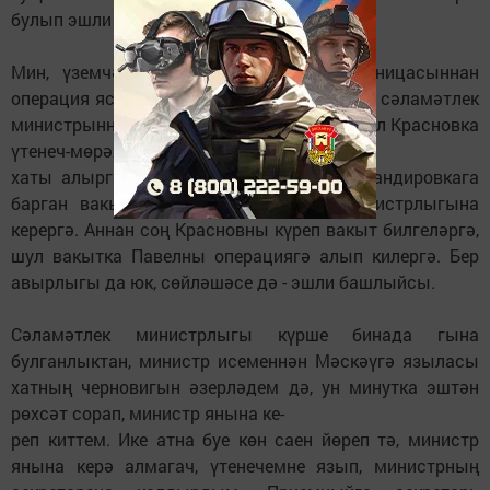
булып эшли идем.
Мин, үземчә план кордым. Казан больницасыннан
операция ясалу тарихын алып, Республика сәламәтлек
министрыннан профессор, академик Михаил Красновка
үтенеч-мөрәҗәгать
хаты алырга да, эш белән Мәскәүгә командировкага
барган вакытта РСФСР Сәламәтлек министрлыгына
керергә. Аннан соң Красновны күреп вакыт билгеләргә,
шул вакытка Павелны операциягә алып килергә. Бер
авырлыгы да юк, сөйләшәсе дә - эшли башлыйсы.
Сәламәтлек министрлыгы күрше бинада гына
булганлыктан, министр исеменнән Мәскәүгә языласы
хатның черновигын әзерләдем дә, ун минутка эштән
рөхсәт сорап, министр янына ке-
реп киттем. Ике атна буе көн саен йөреп тә, министр
янына керә алмагач, үтенечемне язып, министрның