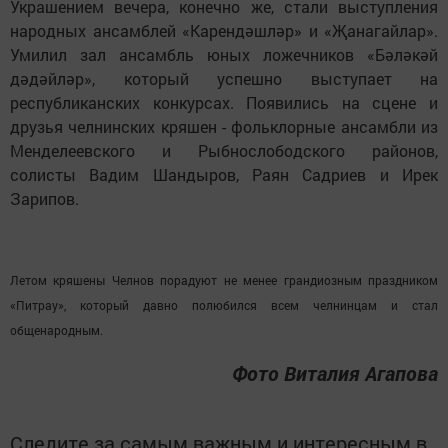
Украшением вечера, конечно же, стали выступления
народных ансамблей «Карендәшләр» и «Җанагайлар».
Умилил зал ансамбль юных ложечников «Бәләкәй
дәдәйләр», который успешно выступает на
республиканских конкурсах. Появились на сцене и
друзья челнинских кряшен - фольклорные ансамбли из
Менделеевского и Рыбнослободского районов,
солисты Вадим Шандыров, Раян Садриев и Ирек
Зарипов.
Летом кряшены Челнов порадуют не менее грандиозным праздником
«Питрау», который давно полюбился всем челнинцам и стал
общенародным.
Фото Виталия Агапова
Следите за самым важным и интересным в