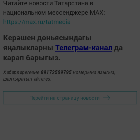
Читайте новости Татарстана в
национальном мессенджере MАХ:
https://max.ru/tatmedia
Керәшен дөньясындагы
яңалыкларны
Телеграм-канал
да
карап барыгыз.
Хәбәрләрегезне
89172509795
номерына языгыз,
шалтыратып әйтегез.
Перейти на страницу новости