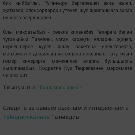
бик кыйбатлы. Туган-ыру бергәләшеп акча җыеп,
җитмәсә, спонсорлардан үтенеп, шул җайланмага заказ
бирергә әзерләнәбез.
Олы максатыбыз - сөекле киленебез Гөлирәм белән
туганыбыз Павелны, узган караңгы елларны җиңеп,
берсен-берсе күреп яшәү бәхетенә ирештерергә,
мәрхәмәтле дөньяның яктысына сокланып, тату, озын
гомер кичерергә мөмкинлек ачарга булышырга
хыялланабыз. Кодрәтле Күк Тәңребезнең мәрхәмәте
чиксез бит.
Тагын укыгыз:
"Ташламассыңмы?.."
Следите за самым важным и интересным в
Telegram-канале
Татмедиа