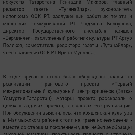
искусств Татарстана Геннадий Макаров, главный
редактор газеты «Туганайлар», руководитель
исполкома ООК РТ, заслуженный работник печати и
массовых коммуникаций РТ Людмила Белоусова,
директор Государственного ансамбля кряшен
«Бермянчек», заслуженный работник культуры РТ Артур
Поляков, заместитель редактора газеты «Туганайлар»,
член правления ООК РТ Ирина Муллина.
В ходе круглого стола были обсуждены планы по
реализации грантового проекта «Первый
межрегиональный культурный центр кряшенов (Вятка-
Удмуртия-Татарстан). Авторы проекта рассказали о
целях и задачах проекта, о нюансах его реализации.
При обсуждении выяснилось, что кряшенская культура
в Малмыжском районе стоит на гране исчезновения -
вместе со старшим поколением ушли небытие образцы
духовной культуры, практически полностью утрачена