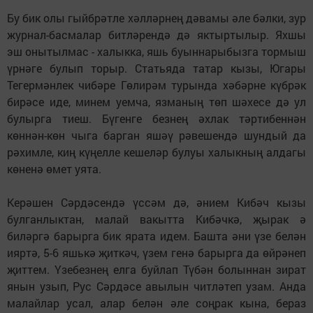
Бу бик олы гыйбрәтле хәлләрнең дәвамы әле бәлки, зур
журнал-басмалар битләрендә дә яктыртылыр. Яхшы
эш онытылмас - халыкка, яшь буыннарыбызга тормыш
үрнәге булып торыр. Статьяда татар кызы, Югары
Тегермәнлек чибәре Гөлирәм турында хәбәрне күбрәк
бирәсе иде, минем уемча, язманың төп шәхесе дә ул
булырга тиеш. Бүгенге безнең әхлак тәртибеннән
көннән-көн чыга барган яшәү рәвешендә шундый да
рәхимле, киң күңелле кешеләр булуы халыкның алдагы
көненә өмет уята.
Керәшен Сәрдәсендә үссәм дә, әнием Кибәч кызы
булганлыктан, малай вакытта Кибәчкә, җырак ә
биләргә барырга бик ярата идем. Башта әни үзе белән
ияртә, 5-6 яшькә җиткәч, үзем генә барырга да өйрәнеп
җиттем. Үзебезнең елга буйлап Түбән болыннан зират
янын узып, Рус Сәрдәсе авылын читләтеп узам. Анда
малайлар усал, алар белән әле соңрак кына, бераз