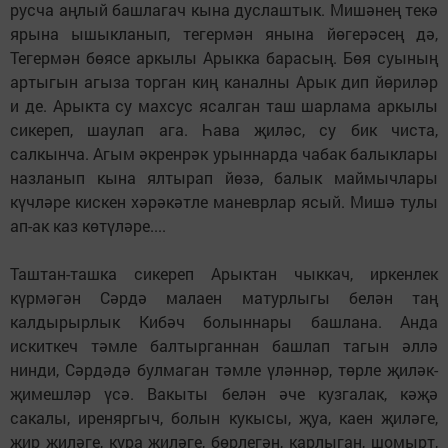
русча аңлый башлагач кына дуслаштык. Мишәнең текә
ярына ышыкланып, тегермән янына йөгерәсең дә,
Тегермән бөясе аркылы Арыкка барасың. Бөя суының
артыгын агыза торган киң каналны Арык дип йөриләр
и де. Арыкта су махсус ясалган таш шарлама аркылы
сикереп, шаулап ага. Һава җиләс, су бик чиста,
салкынча. Агым әкренрәк урыннарда чабак балыклары
назланып кына ялтырап йөзә, балык маймычлары
күчләре кискен хәрәкәтле маневрлар ясый. Мишә тулы
ап-ак каз көтүләре....
Таштан-ташка сикереп Арыктан чыккач, иркенлек
күрмәгән Сәрдә малаен матурлыгы белән таң
калдырырлык Кибәч болыннары башлана. Анда
искиткеч тәмле балтырганнан башлап тагын әллә
нинди, Сәрдәдә булмаган тәмле үләннәр, төрле җиләк-
җимешләр үсә. Вакыты белән әче кузгалак, кәҗә
сакалы, иреняргыч, болын кукысы, җуа, каен җиләге,
җир җиләге, кура җиләге, бөрлегән, карлыган, шомырт,