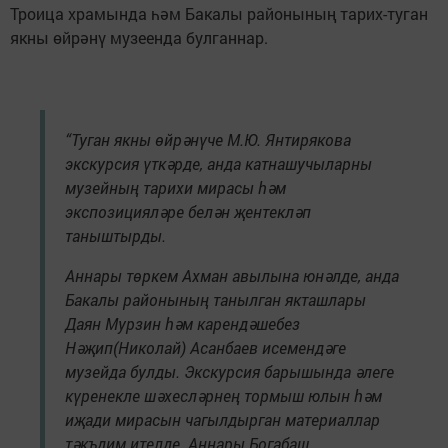
Троица храмында һәм Бакалы районының тарих-туган
якны өйрәнү музеенда булганнар.
“Туган якны өйрәнүче М.Ю. Янтирякова
экскурсия үткәрде, анда катнашучыларны
музейның тарихи мирасы һәм
экспозицияләре белән җентекләп
таныштырды.
Аннары төркем Ахман авылына юнәлде, анда
Бакалы районының танылган якташлары
Даян Мурзин һәм карендәшебез
Нәҗип(Николай) Асанбаев исемендәге
музейда булды. Экскурсия барышында әлеге
күренекле шәхесләрнең тормыш юлын һәм
иҗади мирасын чагылдырган материаллар
тәкъдим ителде. Аннары Богабаш