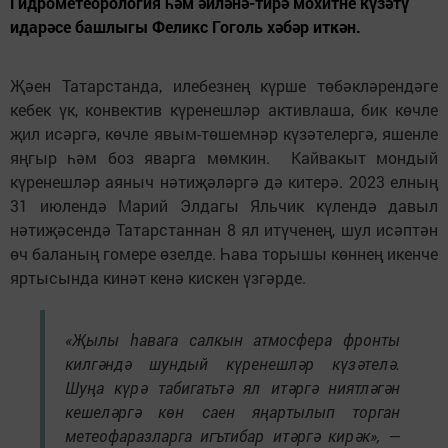
Гидрометеорология һәм әйләнә-тирә мохитне күзәтү
идарәсе башлыгы Феликс Гоголь хәбәр иткән.
Җәен Татарстанда, илебезнең күрше төбәкләрендәге
кебек үк, конвектив күренешләр активлаша, бик көчле
җил исәргә, көчле явым-төшемнәр күзәтелергә, яшенле
яңгыр һәм боз яварга мөмкин. Кайвакыт мондый
күренешләр аяныч нәтиҗәләргә дә китерә. 2023 елның
31 июлендә Марий Элдагы Яльчик күлендә давыл
нәтиҗәсендә Татарстаннан 8 ял итүченең, шул исәптән
өч баланың гомере өзелде. Һава торышы көннең икенче
яртысында кинәт кенә кискен үзгәрде.
«Җылы һавага салкын атмосфера фронты
килгәндә шундый күренешләр күзәтелә.
Шуңа күрә табигатьтә ял итәргә ниятләгән
кешеләргә көн саен яңартылып торган
метеофаразларга игътибар итәргә кирәк», —