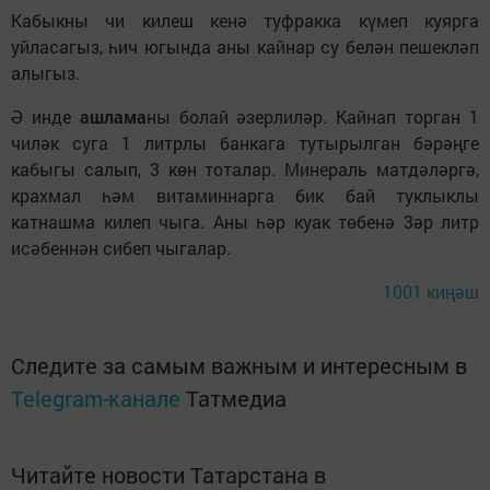
Кабыкны чи килеш кенә туфракка күмеп куярга
уйласагыз, һич югында аны кайнар су белән пешекләп
алыгыз.
Ә инде
ашлама
ны болай әзерлиләр. Кайнап торган 1
чиләк суга 1 литрлы банкага тутырылган бәрәңге
кабыгы салып, 3 көн тоталар. Минераль матдәләргә,
крахмал һәм витаминнарга бик бай туклыклы
катнашма килеп чыга. Аны һәр куак төбенә 3әр литр
исәбеннән сибеп чыгалар.
1001 киңәш
Следите за самым важным и интересным в
Telegram-канале
Татмедиа
Читайте новости Татарстана в