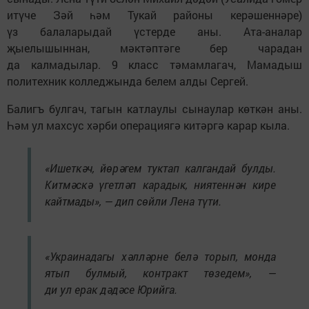
итүче Зәй һәм Тукай районы керәшеннәре)
үз балаларыдай үстерде аны. Ата-аналар
җыелышыннан, мәктәптәге бер чарадан
да калмадылар. 9 класс тәмамлагач, Мамадыш
политехник колледжында белем алды Сергей.
Балигъ булгач, тагын катлаулы сынаулар көткән аны.
Һәм ул махсус хәрби операциягә китәргә карар кыла.
«Ишеткәч, йөрәгем туктап калгандай булды.
Китмәскә үгетләп карадык, ниятеннән кире
кайтмады», — дип сөйли Лена түти.
«Украинадагы хәлләрне белә торып, монда
ятып булмый, контракт төзедем», —
ди ул ерак дәдәсе Юрийга.