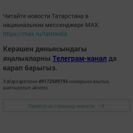
Читайте новости Татарстана в
национальном мессенджере MАХ:
https://max.ru/tatmedia
Керәшен дөньясындагы
яңалыкларны
Телеграм-канал
да
карап барыгыз.
Хәбәрләрегезне
89172509795
номерына языгыз,
шалтыратып әйтегез.
Перейти на страницу новости