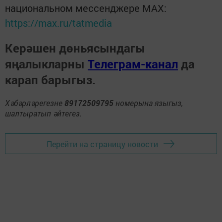
национальном мессенджере MАХ:
https://max.ru/tatmedia
Керәшен дөньясындагы
яңалыкларны
Телеграм-канал
да
карап барыгыз.
Хәбәрләрегезне
89172509795
номерына языгыз,
шалтыратып әйтегез.
Перейти на страницу новости