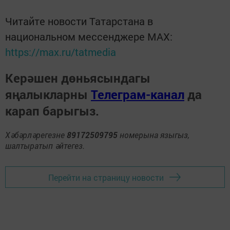
Читайте новости Татарстана в
национальном мессенджере MАХ:
https://max.ru/tatmedia
Керәшен дөньясындагы
яңалыкларны
Телеграм-канал
да
карап барыгыз.
Хәбәрләрегезне
89172509795
номерына языгыз,
шалтыратып әйтегез.
Перейти на страницу новости