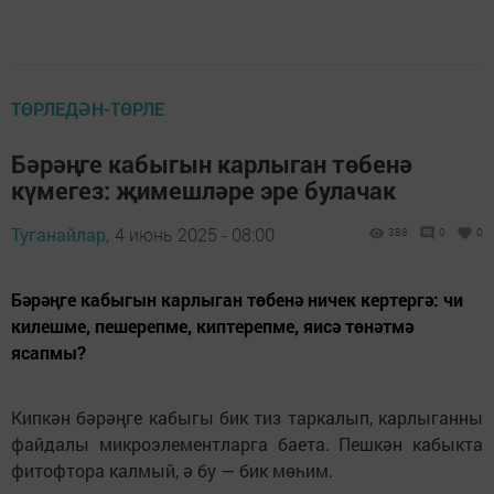
ТӨРЛЕДӘН-ТӨРЛЕ
Бәрәңге кабыгын карлыган төбенә
күмегез: җимешләре эре булачак
Туганайлар,
4 июнь 2025 - 08:00
388
0
0
Бәрәңге кабыгын карлыган төбенә ничек кертергә: чи
килешме, пешерепме, киптерепме, яисә төнәтмә
ясапмы?
Кипкән бәрәңге кабыгы бик тиз таркалып, карлыганны
файдалы микроэлементларга баета. Пешкән кабыкта
фитофтора калмый, ә бу — бик мөһим.