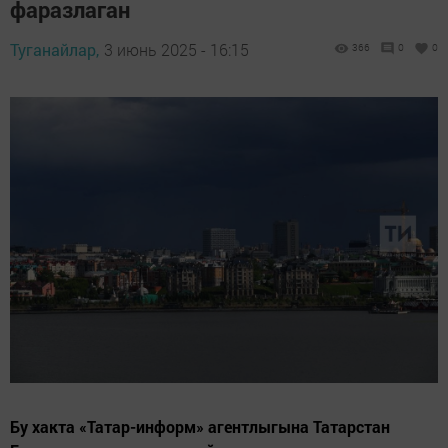
фаразлаган
Туганайлар,
3 июнь 2025 - 16:15
366
0
0
Бу хакта «Татар-информ» агентлыгына Татарстан