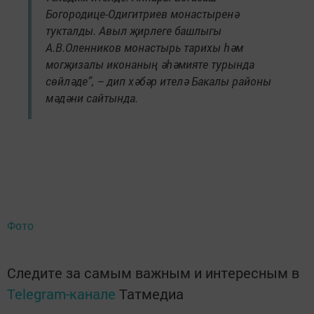
Богородице-Одигитриев монастыренә
тукталды. Авыл җирлеге башлыгы
А.В.Оленников монастырь тарихы һәм
могҗизалы иконаның әһәмияте турында
сөйләде”, – дип хәбәр ителә Бакалы районы
мәдәни сайтында.
Фото
Следите за самым важным и интересным в
Telegram-канале
Татмедиа