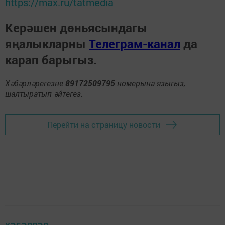
https://max.ru/tatmedia
Керәшен дөньясындагы
яңалыкларны
Телеграм-канал
да
карап барыгыз.
Хәбәрләрегезне
89172509795
номерына языгыз,
шалтыратып әйтегез.
Перейти на страницу новости