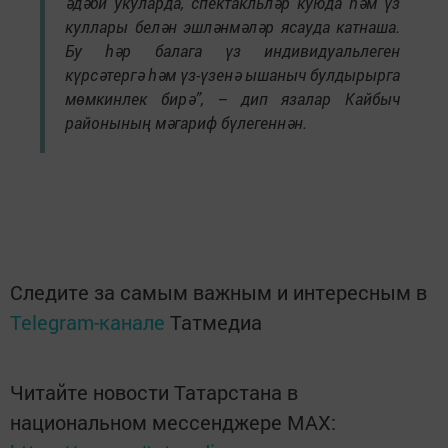
әдәби укуларда, спектакльләр куюда һәм үз
куллары белән эшләнмәләр ясауда катнаша.
Бу һәр балага үз индивидуальлеген
күрсәтергә һәм үз-үзенә ышаныч булдырырга
мөмкинлек бирә”, – дип язалар Кайбыч
районының мәгариф бүлегеннән.
Следите за самым важным и интересным в
Telegram-канале
Татмедиа
Читайте новости Татарстана в
национальном мессенджере MАХ: