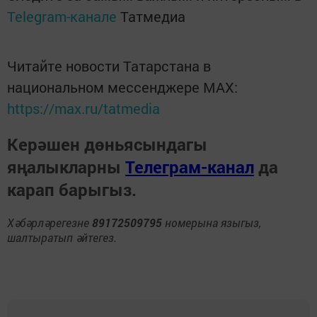
Telegram-канале
Татмедиа
Читайте новости Татарстана в
национальном мессенджере MАХ:
https://max.ru/tatmedia
Керәшен дөньясындагы
яңалыкларны
Телеграм-канал
да
карап барыгыз.
Хәбәрләрегезне
89172509795
номерына языгыз,
шалтыратып әйтегез.