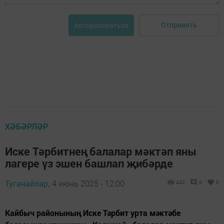
Отправить
Авторизоваться
ХӘБӘРЛӘР
Иске Тәрбитнең балалар мәктәп яны
лагере үз эшен башлап җибәрде
Туганайлар,
4 июнь 2025 - 12:00
432
0
0
Кайбыч районының Иске Тәрбит урта мәктәбе