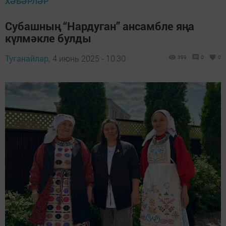
ХӘБӘРЛӘР
Субашның “Нардуган” ансамбле яңа
күлмәкле булды
Туганайлар,
4 июнь 2025 - 10:30
399
0
0