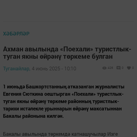
ХӘБӘРЛӘР
Ахман авылында «Поехали» туристлык-
туган якны өйрәнү төркеме булган
Туганайлар,
4 июнь 2025 - 10:10
426
0
0
1 июньдә Башкортстанның атказанган журналисты
Евгения Сюткина оештырган «Поехали» туристлык-
туган якны өйрәнү төркеме районның туристлык-
тарихи истәлекле урыннарын өйрәнү максатыннан
Бакалы районына килгән.
Бакалы авылында төркемдә катнашучылар Изге