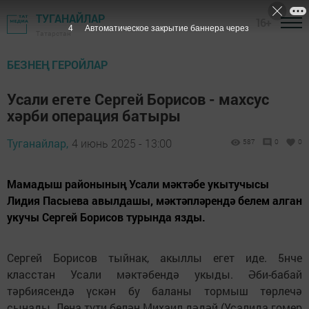
ТУГАНАЙЛАР
16+
3
Автоматическое закрытие баннера через
Татарстан
БЕЗНЕҢ ГЕРОЙЛАР
Усали егете Сергей Борисов - махсус
хәрби операция батыры
Туганайлар,
4 июнь 2025 - 13:00
587
0
0
Мамадыш районының Усали мәктәбе укытучысы
Лидия Пасыева авылдашы, мәктәпләрендә белем алган
укучы Сергей Борисов турында язды.
Сергей Борисов тыйнак, акыллы егет иде. 5нче
класстан Усали мәктәбендә укыды. Әби-бабай
тәрбиясендә үскән бу баланы тормыш төрлечә
сынады. Лена түти белән Михаил дәдәй (Усалида гомер