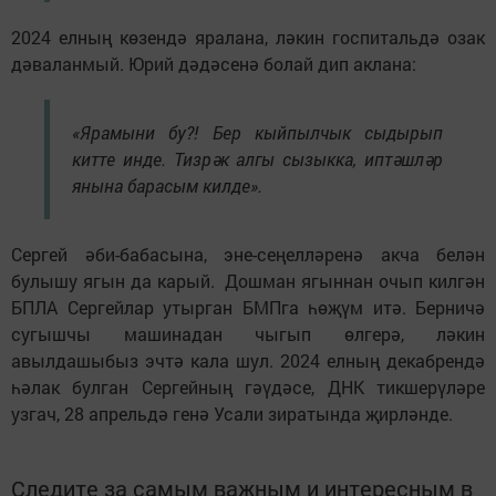
2024 елның көзендә яралана, ләкин госпитальдә озак
дәваланмый. Юрий дәдәсенә болай дип аклана:
«Ярамыни бу?! Бер кыйпылчык сыдырып
китте инде. Тизрәк алгы сызыкка, иптәшләр
янына барасым килде».
Сергей әби-бабасына, эне-сеңелләренә акча белән
булышу ягын да карый. Дошман ягыннан очып килгән
БПЛА Сергейлар утырган БМПга һөҗүм итә. Берничә
сугышчы машинадан чыгып өлгерә, ләкин
авылдашыбыз эчтә кала шул. 2024 елның декабрендә
һәлак булган Сергейның гәүдәсе, ДНК тикшерүләре
узгач, 28 апрельдә генә Усали зиратында җирләнде.
Следите за самым важным и интересным в