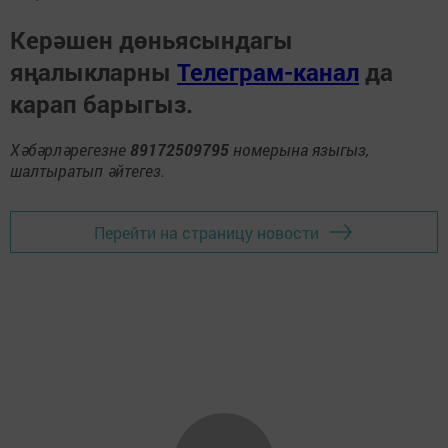
Керәшен дөньясындагы
яңалыкларны
Телеграм-канал
да
карап барыгыз.
Хәбәрләрегезне
89172509795
номерына языгыз,
шалтыратып әйтегез.
Перейти на страницу новости