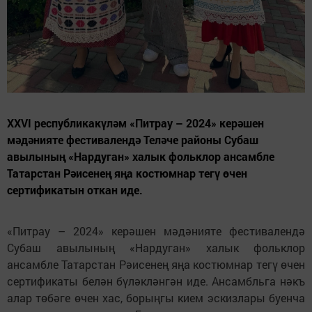
XXVI республикакүләм «Питрау – 2024» керәшен
мәдәнияте фестивалендә Теләче районы Субаш
авылының «Нардуган» халык фольклор ансамбле
Татарстан Рәисенең яңа костюмнар тегү өчен
сертификатын откан иде.
«Питрау – 2024» керәшен мәдәнияте фестивалендә
Субаш авылының «Нардуган» халык фольклор
ансамбле Татарстан Рәисенең яңа костюмнар тегү өчен
сертификаты белән бүләкләнгән иде. Ансамбльга нәкъ
алар төбәге өчен хас, борыңгы кием эскизлары буенча