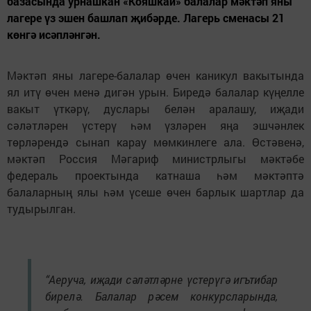
базасында урнашкан «Кояшкай» балалар мәктәп яны
лагере үз эшен башлап җибәрде. Лагерь сменасы 21
көнгә исәпләнгән.
Мәктәп яны лагере-балалар өчен каникул вакытында
ял итү өчен менә дигән урын. Биредә балалар күңелле
вакыт үткәрү, дуслары белән аралашу, иҗади
сәләтләрен үстерү һәм үзләрен яңа эшчәнлек
төрләрендә сынап карау мөмкинлеге ала. Өстәвенә,
мәктәп Россия Мәгариф министрлыгы мәктәбе
федераль проектында катнаша һәм мәктәптә
балаларның ялы һәм үсеше өчен барлык шартлар да
тудырылган.
“Аеруча, иҗади сәләтләрне үстерүгә игътибар
бирелә. Балалар рәсем конкурсларында,