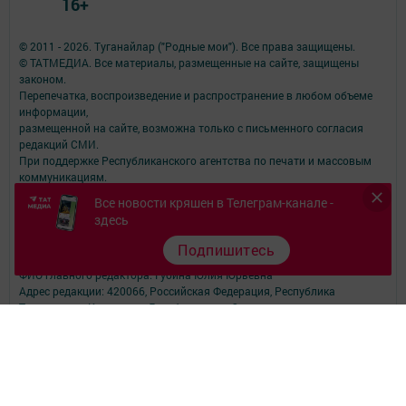
16+
© 2011 - 2026. Туганайлар ("Родные мои"). Все права защищены.
© ТАТМЕДИА. Все материалы, размещенные на сайте, защищены
законом.
Перепечатка, воспроизведение и распространение в любом объеме
информации,
размещенной на сайте, возможна только с письменного согласия
редакций СМИ.
При поддержке Республиканского агентства по печати и массовым
коммуникациям.
Наименование СМИ: Туганайлар
Все новости кряшен в Телеграм-канале -
№ свидетельства о регистрации СМИ, дата: ЭЛ № ФС 77 - 67918 от
здесь
06.12.2016г.
выдано Федеральной службой по надзору в сфере связи,
Подпишитесь
информационных технологий и массовых коммуникаций
ФИО главного редактора: Губина Юлия Юрьевна
Адрес редакции: 420066, Российская Федерация, Республика
Татарстан, г. Казань, ул. Декабристов, д. 2.
Телефон редакции: (843) 222-09-84 (доб. 1552), 222-06-07 - главный
редактор
(843) 222-09-84 (доб. 1551) - журналисты
Электронная почта редакции: tuganaylar@yandex.ru
Для сообщений о фактах коррупции: tuganaylar@yandex.ru
Учредитель СМИ: АО «ТАТМЕДИА»