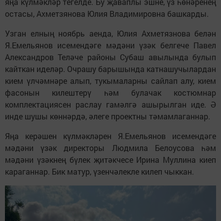
яңа күлмәкләр тегелде. Бу җаваплы эшне, үз һөнәренең
остасы, Ахметзянова Юлия Владимировна башкарды.
Узган елның ноябрь аенда, Юлия Ахметязнова белән
Я.Емельянов исемендәге мәдәни үзәк белгече Павел
Александров Теләче районы Субаш авылында булып
кайткан иделәр. Очрашу барышында катнашучылардан
кием үлчәмнәре алып, тукымаларны сайлап алу, кием
фасонын килештерү һәм булачак костюмнар
комплектациясен раслау гамәлгә ашырылган иде. Ә
инде шушы көннәрдә, әлеге проектны тәмамлаганнар.
Яңа керәшен күлмәкләрен Я.Емельянов исемендәге
мәдәни үзәк директоры Людмила Белоусова һәм
мәдәни үзәкнең бүлек җитәкчесе Ирина Муллина киеп
караганнар. Бик матур, үзенчәлекле килеп чыккан.