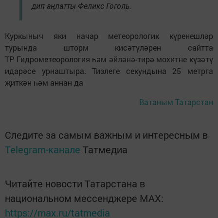
дип аңлатты Феликс Гоголь.
Куркыныч яки начар метеорологик күренешләр
турында шторм кисәтүләрен сайтта
ТР Гидрометеорология һәм әйләнә-тирә мохитне күзәтү
идарәсе урнаштыра. Тизлеге секундына 25 метрга
җиткән һәм аннан да
Ватаным Татарстан
Следите за самым важным и интересным в
Telegram-канале
Татмедиа
Читайте новости Татарстана в
национальном мессенджере MАХ:
https://max.ru/tatmedia