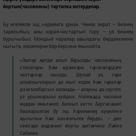
йортын(часовняны) тәртипкә китерделәр.
Бу игелекле эш, һәркемгә үрнәк. Чөнки зират – безнең
тарихыбыз, аны карап-чистартып тору – ул безнең
бурычыбыз. Мондый чаралар авылдагы бердәмлекне
ныгыта, кешеләрне бер-берсенә якынайта.
«Эшләр җитди алып барылды: часовняның
стеналары һәм идәннәре, тәрәзәләрдәге
челтәрләр юылды. Шулай ук, тәре
алъяпкычларын да юып элдек һәм тәреләр
дә игътибарсыз калмады – аларны да сөртеп,
үз урыннарына куйдык. Нәтиҗәдә, часовня
яңадан ямьләнеп, балкып китте. Бергәләшеп
башкарылган бу эш, һәркемнең күңеленә
җылылык һәм канәгатьлек бирде», – дип
сөйләде мәдәният йорты җитәкчесе Ләйлә
Сабаева.