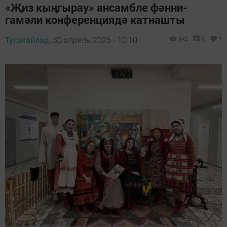
«Җиз кыңгырау» ансамбле фәнни-
гамәли конференциядә катнашты
Туганайлар,
30 апрель 2026 - 10:10
342
0
1