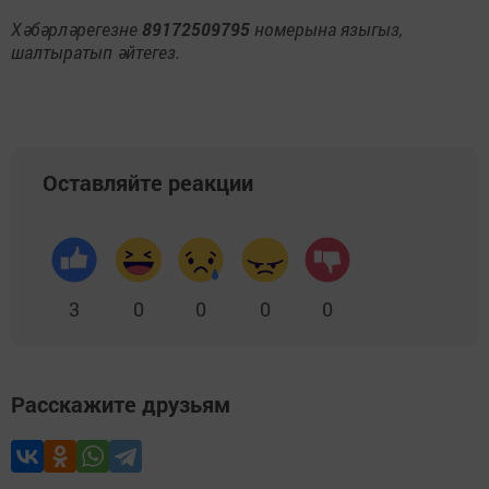
Хәбәрләрегезне
89172509795
номерына языгыз,
шалтыратып әйтегез.
Оставляйте реакции
3
0
0
0
0
Расскажите друзьям