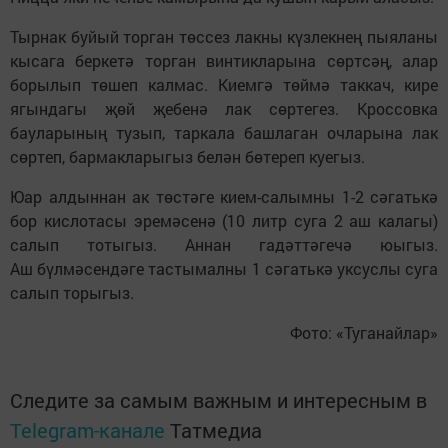
Тырнак буйый торган төссез лакны күзлекнең пыяланы
кысага беркетә торган винтикларына сөртсәң, алар
борылып төшеп калмас. Киемгә төймә таккач, кире
ягындагы җөй җебенә лак сөртегез. Кроссовка
бауларының тузып, таркала башлаган очларына лак
сөртеп, бармакларыгыз белән бөтереп куегыз.
Юар алдыннан ак төстәге кием-салымны 1-2 сәгатькә
бор кислотасы эремәсенә (10 литр суга 2 аш калагы)
салып тотыгыз. Аннан гадәттәгечә юыгыз.
Аш бүлмәсендәге тастымалны 1 сәгатькә уксуслы суга
салып торыгыз.
Фото: «Туганайлар»
Следите за самым важным и интересным в
Telegram-канале
Татмедиа