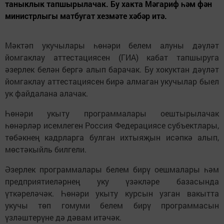
таныклык тапшырылачак. Бу хакта Мәгариф һәм фән
министрлыгы матбугат хезмәте хәбәр итә.
Мәктәп укучылары һөнәри белем алуны дәүләт
йомгаклау аттестациясен (ГИА) кабат тапшыруга
әзерлек белән бергә алып барачак. Бу хокуктан дәүләт
йомгаклау аттестациясен бирә алмаган укучылар быел
ук файдалана алачак.
Һөнәри укыту программалары оештырылачак
һөнәрләр исемлеген Россия Федерациясе субъектлары,
төбәкнең кадрларга булган ихтыяҗын исәпкә алып,
мөстәкыйль билгели.
Әзерлек программалары белем бирү оешмалары һәм
предприятиеләрнең уку үзәкләре базасында
үткәреләчәк. Һөнәри укыту курсын узган вакытта
укучы төп гомуми белем бирү программасын
үзләштерүне дә дәвам итәчәк.