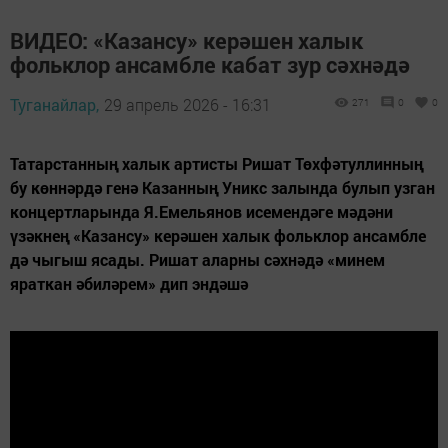
ВИДЕО: «Казансу» керәшен халык
фольклор ансамбле кабат зур сәхнәдә
Туганайлар,
29 апрель 2026 - 16:31
271
0
0
Татарстанның халык артисты Ришат Төхфәтуллинның
бу көннәрдә генә Казанның Уникс залында булып узган
концертларында Я.Емельянов исемендәге мәдәни
үзәкнең «Казансу» керәшен халык фольклор ансамбле
дә чыгыш ясады. Ришат аларны сәхнәдә «минем
яраткан әбиләрем» дип эндәшә