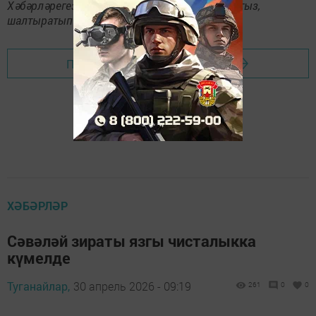
Хәбәрләрегезне
89172509795
номерына языгыз,
шалтыратып әйтегез.
Перейти на страницу новости
ХӘБӘРЛӘР
Сәвәләй зираты язгы чисталыкка
күмелде
Туганайлар,
30 апрель 2026 - 09:19
261
0
0