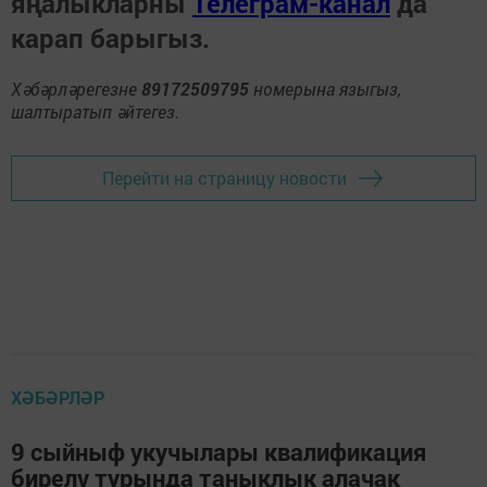
яңалыкларны
Телеграм-канал
да
карап барыгыз.
Хәбәрләрегезне
89172509795
номерына языгыз,
шалтыратып әйтегез.
Перейти на страницу новости
ХӘБӘРЛӘР
9 сыйныф укучылары квалификация
бирелү турында таныклык алачак