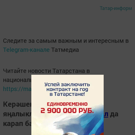
Татар-информ
Следите за самым важным и интересным в
Telegram-канале
Татмедиа
Читайте новости Татарстана в
национальном мессенджере MАХ:
https://max.ru/tatmedia
Керәшен дөньясындагы
яңалыкларны
Телеграм-канал
да
карап барыгыз.