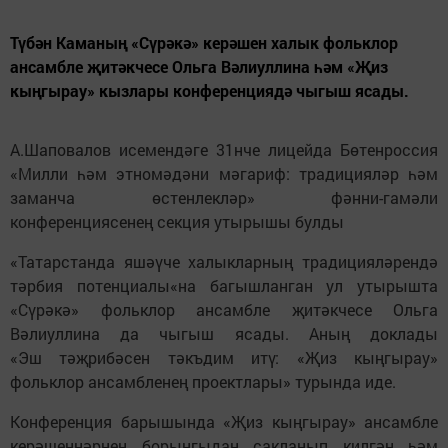
Түбән Каманың «Сүрәкә» керәшен халык фольклор
ансамбле җитәкчесе Ольга Вәлиуллина һәм «Җиз
кыңгырау» кызлары конференциядә чыгыш ясады.
А.Шаповалов исемендәге 31нче лицейда Бөтенроссия
«Милли һәм этномәдәни мәгариф: традицияләр һәм
заманча өстенлекләр» фәнни-гамәли
конференциясенең секция утырышы булды
«Татарстанда яшәүче халыкларның традицияләрендә
тәрбия потенциалы«на багышланган ул утырышта
«Сүрәкә» фольклор ансамбле җитәкчесе Ольга
Вәлиуллина да чыгыш ясады. Аның доклады
«Эш тәҗрибәсен тәкъдим итү: «Җиз кыңгырау»
фольклор ансамбленең проектлары» турында иде.
Конференция барышында «Җиз кыңгырау» ансамбле
керәшеннәрнең борынгыдан сакланып килгән һәм