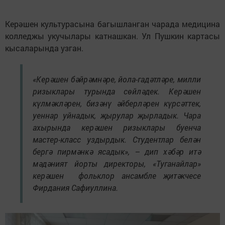
Керәшен культурасына багышланган чарада медицина
колледжы укучылары катнашкан. Ул Пушкин картасы
кысаларында узган.
«Керәшен бәйрәмнәре, йола-гадәтләре, милли
ризыклары турында сөйләдек. Керәшен
күлмәкләрен, бизәнү әйберләрен күрсәттек,
уеннар уйнадык, җырулар җырладык. Чара
ахырында керәшен ризыклары буенча
мастер-класс уздырдык. Студентлар белән
бергә пирмәнкә ясадык», – дип хәбәр итә
мәдәният йорты директоры, «Туганайлар»
керәшен фольклор ансамбле җитәкчесе
Фирдания Сафиуллина.