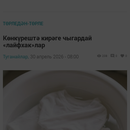
ТӨРЛЕДӘН-ТӨРЛЕ
Көнкүрештә кирәге чыгардай
«лайфхак»лар
Туганайлар,
30 апрель 2026 - 08:00
208
0
0