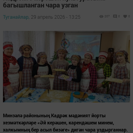
багышланган чара узган
Туганайлар,
29 апрель 2026 - 13:25
207
0
0
Минзәлә районының Кадрәк мәдәният йорты
хезмәткәрләре «Әй керәшен, карендәшем минем,
халкымның бер асыл бизәге» дигән чара уздырганнар.