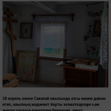
28 апрель көнне Сәвәләй авылында язгы өмәне дәвам
итеп, авылның мәдәният йорты хезмәткәрләре һәм
җирле үзидарә вәкилләре берләшеп, зират