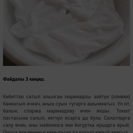
Файдалы 3 киңәш.
Кибеттән сатып алынган маринадлы зәйтүн (оливки)
банкасын ачкач, аның суын түгәргә ашыкмагыз. Ул ит,
балык, спаржа маринадлау өчен яхшы. Томат
пастасына салып, кетчуп ясарга да була. Салатларга
салу өчен, аны майонезга яки йогуртка кушарга ярый.
Пицца яки печенье камырына да кушып карый аласыз.