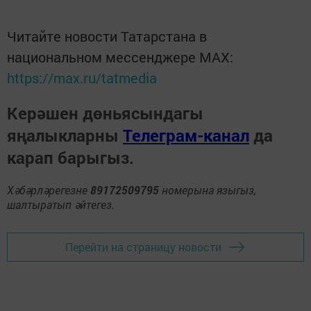
Читайте новости Татарстана в
национальном мессенджере MАХ:
https://max.ru/tatmedia
Керәшен дөньясындагы
яңалыкларны
Телеграм-канал
да
карап барыгыз.
Хәбәрләрегезне
89172509795
номерына языгыз,
шалтыратып әйтегез.
Перейти на страницу новости