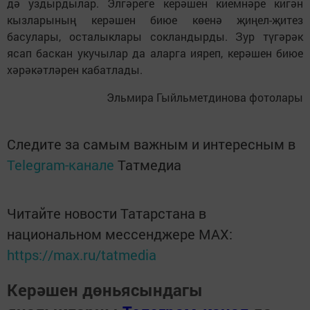
дә уздырдылар. Элгәреге керәшен киемнәре кигән
кызларының керәшен биюе көенә җиңел-җитез
басулары, осталыклары сокландырды. Зур түгәрәк
ясап баскан укучылар да аларга ияреп, керәшен биюе
хәрәкәтләрен кабатлады.
Эльмира Гыйльметдинова фотолары
Следите за самым важным и интересным в
Telegram-канале
Татмедиа
Читайте новости Татарстана в
национальном мессенджере MАХ:
https://max.ru/tatmedia
Керәшен дөньясындагы