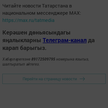
Читайте новости Татарстана в
национальном мессенджере MАХ:
https://max.ru/tatmedia
Керәшен дөньясындагы
яңалыкларны
Телеграм-канал
да
карап барыгыз.
Хәбәрләрегезне
89172509795
номерына языгыз,
шалтыратып әйтегез.
Перейти на страницу новости