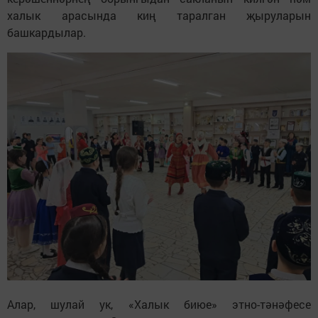
халык арасында киң таралган җыруларын
башкардылар.
Алар, шулай ук, «Халык биюе» этно-тәнәфесе