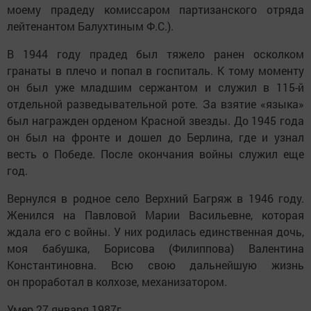
моему прадеду комиссаром партизанского отряда
лейтенантом Балухтиным Ф.С.).
В 1944 году прадед был тяжело ранен осколком
гранаты в плечо и попал в госпиталь. К тому моменту
он был уже младшим сержантом и служил в 115-й
отдельной разведывательной роте. За взятие «языка»
был награжден орденом Красной звезды. До 1945 года
он был на фронте и дошел до Берлина, где и узнал
весть о Победе. После окончания войны служил еще
год.
Вернулся в родное село Верхний Багряж в 1946 году.
Женился на Павловой Марии Васильевне, которая
ждала его с войны. У них родилась единственная дочь,
моя бабушка, Борисова (Филиппова) Валентина
Константиновна. Всю свою дальнейшую жизнь
он проработал в колхозе, механизатором.
Умер 27 января 1987г.