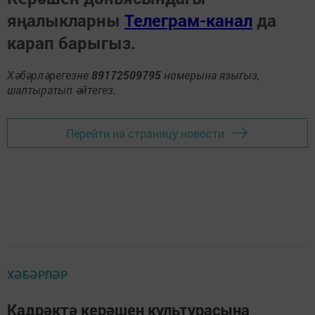
яңалыкларны
Телеграм-канал
да
карап барыгыз.
Хәбәрләрегезне
89172509795
номерына языгыз,
шалтыратып әйтегез.
Перейти на страницу новости
ХӘБӘРЛӘР
Кадрәктә керәшен культурасына