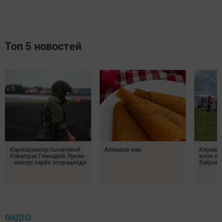
Топ 5 новостей
Карендәшләр сынатмый.
Алмадан как
Керәше
Кәвәлдән Геннадий Лукин
көне о
- махсус хәрби операциядә
бәйрәмг
ВИДЕО