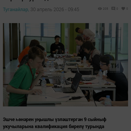
Туганайлар,
30 апрель 2026 - 09:45
205
0
0
Эшче һөнәрен уңышлы үзләштергән 9 сыйныф
укучыларына квалификация бирелү турында