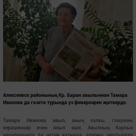
Алексеевск районының Кр. Баран авылыннан Тамара
Иванова да газета турында үз фикерләрен җиткерде.
Тамара Иванова авыл, аның халкы, гомумән,
керәшеннәр өчен янып яши. Авылның барлык
чараларында да актив катнаша, аларны оештыруда