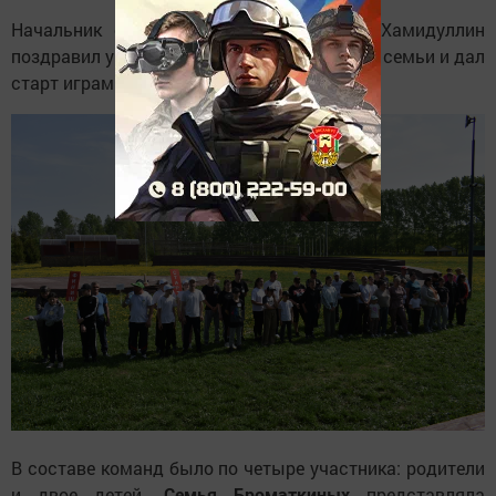
Начальник отдела образования Ильмас Хамидуллин
поздравил участников со Всемирным днем семьи и дал
старт играм.
В составе команд было по четыре участника: родители
и двое детей.
Семья Броматкиных
представляла