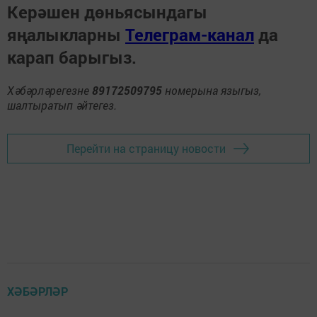
Керәшен дөньясындагы
яңалыкларны
Телеграм-канал
да
карап барыгыз.
Хәбәрләрегезне
89172509795
номерына языгыз,
шалтыратып әйтегез.
Перейти на страницу новости
ХӘБӘРЛӘР