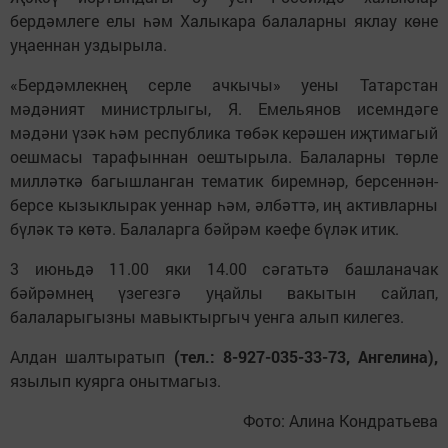
бердәмлеге елы һәм Халыкара балаларны яклау көне
уңаеннан уздырыла.
«Бердәмлекнең серле ачкычы» уены Татарстан
мәдәният министрлыгы, Я. Емельянов исемндәге
мәдәни үзәк һәм республика төбәк керәшен иҗтимагый
оешмасы тарафыннан оештырыла. Балаларны төрле
милләткә багышланган тематик биремнәр, берсеннән-
берсе кызыклырак уеннар һәм, әлбәттә, иң активларны
бүләк тә көтә. Балаларга бәйрәм кәефе бүләк итик.
3 июньдә 11.00 яки 14.00 сәгатьтә башланачак
бәйрәмнең үзегезгә уңайлы вакытын сайлап,
балаларыгызны мавыктыргыч уенга алып килегез.
Алдан шалтыратып
(тел.: 8-927-035-33-73, Ангелина),
язылып куярга онытмагыз.
Фото: Алина Кондратьева