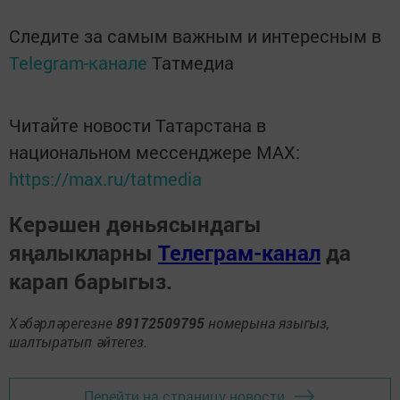
Следите за самым важным и интересным в
Telegram-канале
Татмедиа
Читайте новости Татарстана в
национальном мессенджере MАХ:
https://max.ru/tatmedia
Керәшен дөньясындагы
яңалыкларны
Телеграм-канал
да
карап барыгыз.
Хәбәрләрегезне
89172509795
номерына языгыз,
шалтыратып әйтегез.
Перейти на страницу новости