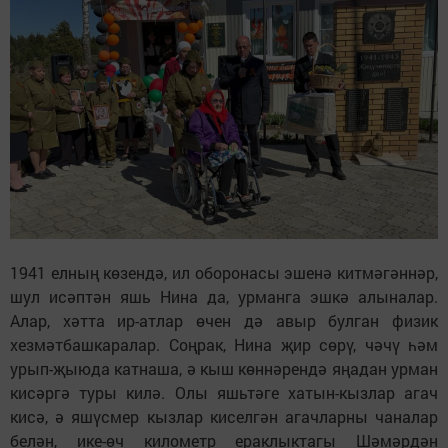
1941 елның көзендә, ил оборонасы эшенә китмәгәннәр,
шул исәптән яшь Нина да, урманга эшкә алыналар.
Алар, хәтта ир-атлар өчен дә авыр булган физик
хезмәтбашкаралар. Соңрак, Нина җир сөрү, чәчү һәм
урып-җыюда катнаша, ә кыш көннәрендә яңадан урман
кисәргә туры килә. Олы яшьтәге хатын-кызлар агач
кисә, ә яшүсмер кызлар киселгән агачларны чаналар
белән, ике-өч километр ераклыктагы Шәмәрдән