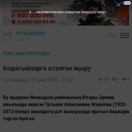
2
Автоматическое закрытие баннера через
ТУГАНАЙЛАР
16+
Татарстан
ҖАН ҖАЛ ИТКӘНДӘ
Кодагыйларга аталган җыру
Туганайлар,
22 май 2026 - 13:22
226
0
0
Бу җыруны Мамадыш районының Югары Әрнәш
авылында яшәгән Татьяна Алексеевна Жаркова (1932-
2013 еллар) авылдагы рәт ашларында яратып башкара
торган булган.