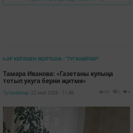
ҺӘР КЕРӘШЕН ҖОРТЫНА - "ТУГАНАЙЛАР"
Тамара Иванова: «Газетаны кулыңа
тотып укуга берни җитми»
Туганайлар,
22 май 2026 - 11:48
227
0
0