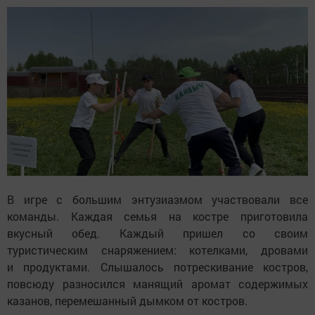
В игре с большим энтузиазмом участвовали все
команды. Каждая семья на костре приготовила
вкусный обед. Каждый пришел со своим
туристическим снаряжением: котелками, дровами
и продуктами. Слышалось потрескивание костров,
повсюду разносился манящий аромат содержимых
казанов, перемешанный дымком от костров.