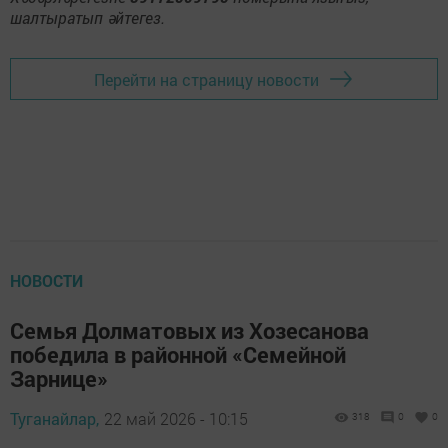
шалтыратып әйтегез.
Перейти на страницу новости
НОВОСТИ
Семья Долматовых из Хозесанова
победила в районной «Семейной
Зарнице»
Туганайлар,
22 май 2026 - 10:15
318
0
0