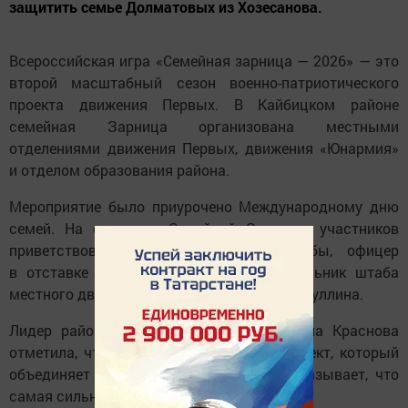
защитить семье Долматовых из Хозесанова.
Всероссийская игра «Семейная зарница — 2026» — это
второй масштабный сезон военно-патриотического
проекта движения Первых. В Кайбицком районе
семейная Зарница организована местными
отделениями движения Первых, движения «Юнармия»
и отделом образования района.
Мероприятие было приурочено Международному дню
семей. На открытии Семейной Зарницы участников
приветствовали ветеран военной службы, офицер
в отставке Ильхам Хуснутдинов и начальник штаба
местного движения «Юнармия» Роза Насибуллина.
Лидер районного движения Первых Елена Краснова
отметила, что «Семейная зарница» — проект, который
объединяет семьи по всей стране и показывает, что
самая сильная команда начинается дома.