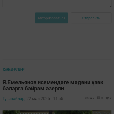
Отправить
Авторизоваться
ХӘБӘРЛӘР
Я.Емельянов исемендәге мәдәни үзәк
баларга бәйрәм әзерли
Туганайлар,
22 май 2026 - 11:56
220
0
0