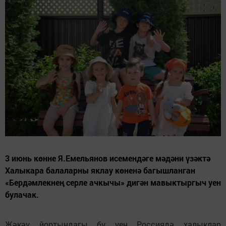
3 июнь көнне Я.Емельянов исемендәге мәдәни үзәктә
Халыкара балаларны яклау көненә багышланган
«Бердәмлекнең серле ачкычы» дигән мавыктыргыч уен
булачак.
Җәкәү йортындагы бу уен Россиядә халыклар