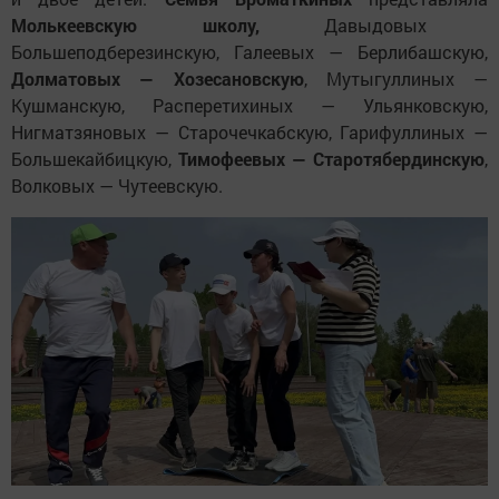
Молькеевскую школу,
Давыдовых
Большеподберезинскую, Галеевых — Берлибашскую,
Долматовых — Хозесановскую
, Мутыгуллиных —
Кушманскую, Расперетихиных — Ульянковскую,
Нигматзяновых — Старочечкабскую, Гарифуллиных —
Большекайбицкую,
Тимофеевых — Старотябердинскую
,
Волковых — Чутеевскую.