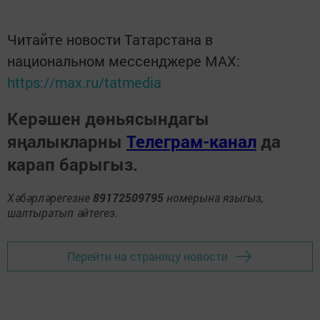
Читайте новости Татарстана в
национальном мессенджере MАХ:
https://max.ru/tatmedia
Керәшен дөньясындагы
яңалыкларны
Телеграм-канал
да
карап барыгыз.
Хәбәрләрегезне
89172509795
номерына языгыз,
шалтыратып әйтегез.
Перейти на страницу новости