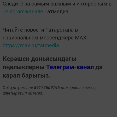
Следите за самым важным и интересным в
Telegram-канале
Татмедиа
Читайте новости Татарстана в
национальном мессенджере MАХ:
https://max.ru/tatmedia
Керәшен дөньясындагы
яңалыкларны
Телеграм-канал
да
карап барыгыз.
Хәбәрләрегезне
89172509795
номерына языгыз,
шалтыратып әйтегез.