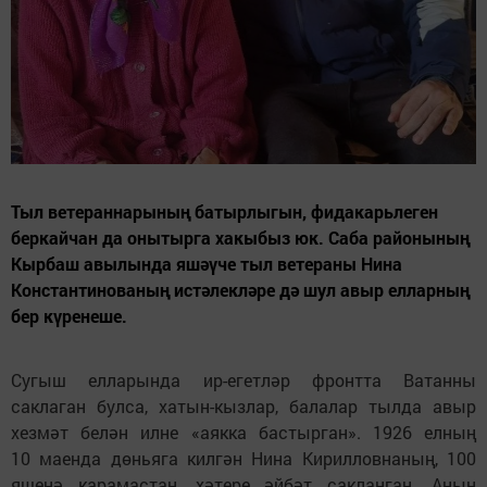
Тыл ветераннарының батырлыгын, фидакарьлеген
беркайчан да онытырга хакыбыз юк. Саба районының
Кырбаш авылында яшәүче тыл ветераны Нина
Константинованың истәлекләре дә шул авыр елларның
бер күренеше.
Сугыш елларында ир-егетләр фронтта Ватанны
саклаган булса, хатын-кызлар, балалар тылда авыр
хезмәт белән илне «аякка бастырган». 1926 елның
10 маенда дөньяга килгән Нина Кирилловнаның, 100
яшенә карамастан, хәтере әйбәт сакланган. Аның