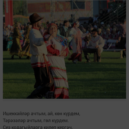
Ишеккәйләр ачтым, ай, көн күрдем,
Тәрәзәләр ачтым, гөл күрдем.
Сез кодагыйларга килеп кергәч,