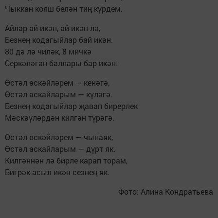
Чыккан кояш белән тиң күрдем.
Айлар ай икән, ай икән лә,
Безнең кодагыйлар бай икән.
80 дә лә чиләк, 8 мичкә
Серкәләгән баллары бар икән.
Өстәл өскәйләрем — кенәгә,
Өстәл аскайларым — күләгә.
Безнең кодагыйлар җавап бирерлек
Мәскәүләрдән килгән түрәгә.
Өстәл өскәйләрем — чынаяк,
Өстәл аскайларым — дүрт як.
Килгәннән лә бирле карап торам,
Бигрәк асыл икән сезнең як.
Фото: Алина Кондратьева