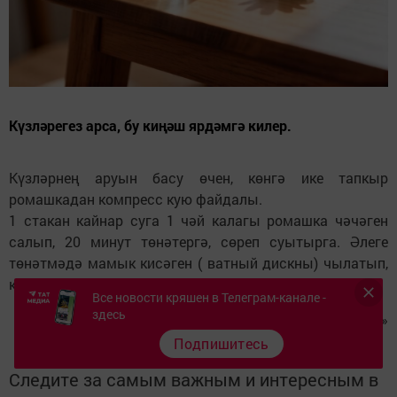
Күзләрегез арса, бу киңәш ярдәмгә килер.
Күзләрнең аруын басу өчен, көнгә ике тапкыр
ромашкадан компресс кую файдалы.
1 стакан кайнар суга 1 чәй калагы ромашка чәчәген
салып, 20 минут төнәтергә, сөреп суытырга. Әлеге
төнәтмәдә мамык кисәген ( ватный дискны) чылатып,
күзгә куярга һәм 15-20 минут ятып торырга кирәк.
Все новости кряшен в Телеграм-канале -
здесь
Фото: «Туганайлар»
Подпишитесь
Следите за самым важным и интересным в