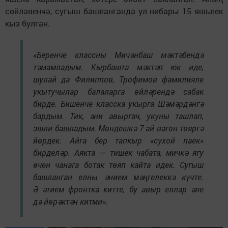
сөйләвенчә, сугыш башланганда ул нибары 15 яшьлек
кыз булган.
«Беренче классны Мичәнбаш мәктәбендә
тәмамладым. Кырбашта мәктәп юк иде,
шулай да Филиппов, Трофимов фамилияле
укытучылар балаларга өйләрендә сабак
бирде. Бишенче класска укырга Шәмәрдәнгә
бардым. Тик, әни авыргач, укуны ташлап,
эшли башладым. Мөндешкә 7 ай вагон төяргә
йөрдек. Айга бер тапкыр «сухой паек»
бирделәр. Аякта — тишек чабата, мичкә ягу
өчен чанага ботак төяп кайта идек. Сугыш
башланган елны әнием мәңгелеккә күчте.
Ә әтием фронтка китте, бу авыр еллар әле
дә йөрәктән китми».