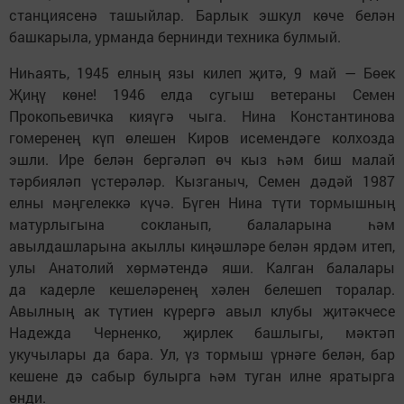
станциясенә ташыйлар. Барлык эшкул көче белән
башкарыла, урманда бернинди техника булмый.
Ниһаять, 1945 елның язы килеп җитә, 9 май — Бөек
Җиңү көне! 1946 елда сугыш ветераны Семен
Прокопьевичка кияүгә чыга. Нина Константинова
гомеренең күп өлешен Киров исемендәге колхозда
эшли. Ире белән бергәләп өч кыз һәм биш малай
тәрбияләп үстерәләр. Кызганыч, Семен дәдәй 1987
елны мәңгелеккә күчә. Бүген Нина түти тормышның
матурлыгына сокланып, балаларына һәм
авылдашларына акыллы киңәшләре белән ярдәм итеп,
улы Анатолий хөрмәтендә яши. Калган балалары
да кадерле кешеләренең хәлен белешеп торалар.
Авылның ак түтиен күрергә авыл клубы җитәкчесе
Надежда Черненко, җирлек башлыгы, мәктәп
укучылары да бара. Ул, үз тормыш үрнәге белән, бар
кешене дә сабыр булырга һәм туган илне яратырга
өнди.