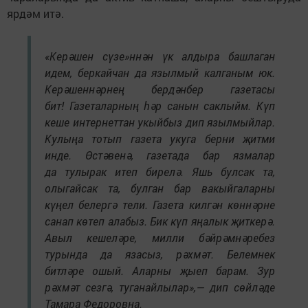
ярдәм итә.
«Керәшен сүзе»ннән үк алдыра башлаган
идем, беркайчан да язылмый калганым юк.
Керәшеннәрнең бердәнбер газетасы
бит! Газеталарның һәр санын саклыйм. Күп
кеше интернеттан укыйбыз дип язылмыйлар.
Кулыңа тотып газета укуга берни җитми
инде. Өстәвенә, газетада бар язмалар
да тулырак итеп бирелә. Яшь булсак та,
олыгайсак та, булган бар вакыйгаларны
күңел белергә тели. Газета килгән көннәрне
санап көтеп алабыз. Бик күп яңалык җиткерә.
Авыл кешеләре, милли бәйрәмнәребез
турында да язасыз, рәхмәт. Белемнек
битләре ошый. Аларны җыеп барам. Зур
рәхмәт сезгә, туганайлылар»,— дип сөйләде
Тамара Федоровна.