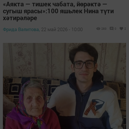
«Аякта — тишек чабата, йөрәктә —
сугыш ярасы»:100 яшьлек Нина түти
хәтирәләре
Фрида Вәлитова,
22 май 2026 - 10:00
283
0
2