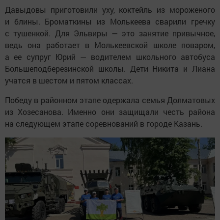
Давыдовы приготовили уху, коктейль из мороженого
и блины. Броматкины из Молькеева сварили гречку
с тушенкой. Для Эльвиры — это занятие привычное,
ведь она работает в Молькеевской школе поваром,
а ее супруг Юрий — водителем школьного автобуса
Большеподберезинской школы. Дети Никита и Лиана
учатся в шестом и пятом классах.
Победу в районном этапе одержала семья Долматовых
из Хозесанова. Именно они защищали честь района
на следующем этапе соревнований в городе Казань.