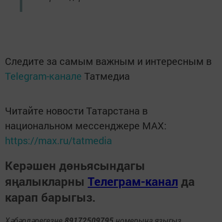
Следите за самым важным и интересным в
Telegram-канале
Татмедиа
Читайте новости Татарстана в
национальном мессенджере MАХ:
https://max.ru/tatmedia
Керәшен дөньясындагы
яңалыкларны
Телеграм-канал
да
карап барыгыз.
Хәбәрләрегезне
89172509795
номерына языгыз,