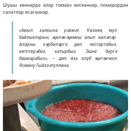
Шушы көннәрдә алар токмач кискәннәр, помидордан
салатлар ясаганнар.
«Авыл халкына рәхмәт. Көзнең мул
байлыкларын, җиләк-җимеш алып киләләр.
Аларны хәрбиләргә дип чистартабыз,
китптерәбез, катырбыз. Эшне бергә
башкарабыз», – дип яза клуб җитәкчесе
Ясмину Гыйззәтуллина.