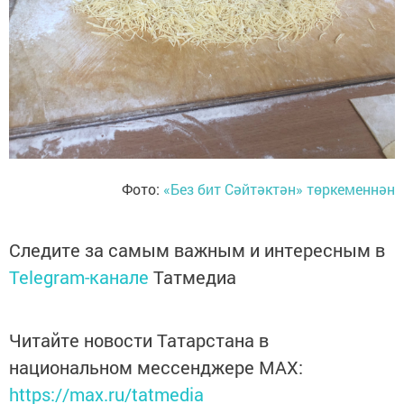
Фото:
«Без бит Сәйтәктән» төркеменнән
Следите за самым важным и интересным в
Telegram-канале
Татмедиа
Читайте новости Татарстана в
национальном мессенджере MАХ:
https://max.ru/tatmedia