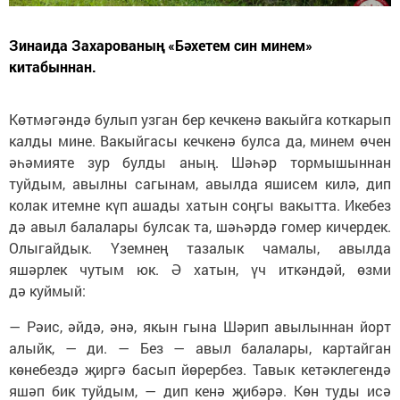
Зинаида Захарованың «Бәхетем син минем»
китабыннан.
Көтмәгәндә булып узган бер кечкенә вакыйга коткарып
калды мине. Вакыйгасы кечкенә булса да, минем өчен
әһәмияте зур булды аның. Шәһәр тормышыннан
туйдым, авылны сагынам, авылда яшисем килә, дип
колак итемне күп ашады хатын соңгы вакытта. Икебез
дә авыл балалары булсак та, шәһәрдә гомер кичердек.
Олыгайдык. Үземнең тазалык чамалы, авылда
яшәрлек чутым юк. Ә хатын, үч иткәндәй, өзми
дә куймый:
— Рәис, әйдә, әнә, якын гына Шәрип авылыннан йорт
алыйк, — ди. — Без — авыл балалары, картайган
көнебездә җиргә басып йөрербез. Тавык кетәклегендә
яшәп бик туйдым, — дип кенә җибәрә. Көн туды исә