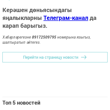
Керәшен дөньясындагы
яңалыкларны
Телеграм-канал
да
карап барыгыз.
Хәбәрләрегезне
89172509795
номерына языгыз,
шалтыратып әйтегез.
Перейти на страницу новости
Топ 5 новостей