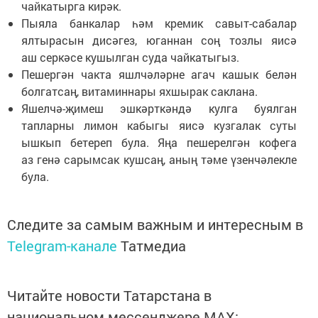
чайкатырга кирәк.
Пыяла банкалар һәм кремик савыт-сабалар
ялтырасын дисәгез, юганнан соң тозлы яисә
аш серкәсе кушылган суда чайкатыгыз.
Пешергән чакта яшлчәләрне агач кашык белән
болгатсаң, витаминнары яхшырак саклана.
Яшелчә-җимеш эшкәрткәндә кулга буялган
тапларны лимон кабыгы яисә кузгалак суты
ышкып бетереп була. Яңа пешерелгән кофега
аз генә сарымсак кушсаң, аның тәме үзенчәлекле
була.
Следите за самым важным и интересным в
Telegram-канале
Татмедиа
Читайте новости Татарстана в
национальном мессенджере MАХ: