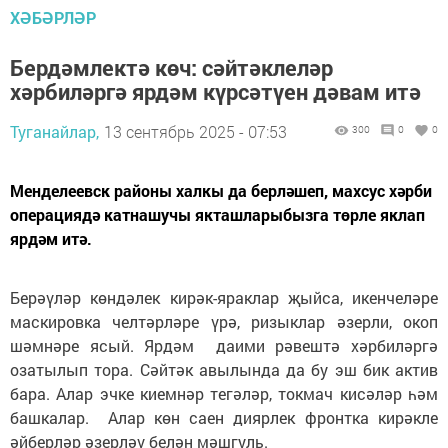
ХӘБӘРЛӘР
Бердәмлектә көч: сәйтәклеләр
хәрбиләргә ярдәм күрсәтүен дәвам итә
Туганайлар,
13 сентябрь 2025 - 07:53
300
0
0
Менделеевск районы халкы да берләшеп, махсус хәрби
операциядә катнашучы якташларыбызга төрле яклап
ярдәм итә.
Берәүләр көндәлек кирәк-яраклар җыйса, икенчеләре
маскировка челтәрләре үрә, ризыклар әзерли, окоп
шәмнәре ясый. Ярдәм даими рәвештә хәрбиләргә
озатылып тора. Сәйтәк авылында да бу эш бик актив
бара. Алар эчке киемнәр тегәләр, токмач кисәләр һәм
башкалар. Алар көн саен диярлек фронтка кирәкле
әйберләр әзерләү белән мәшгуль.