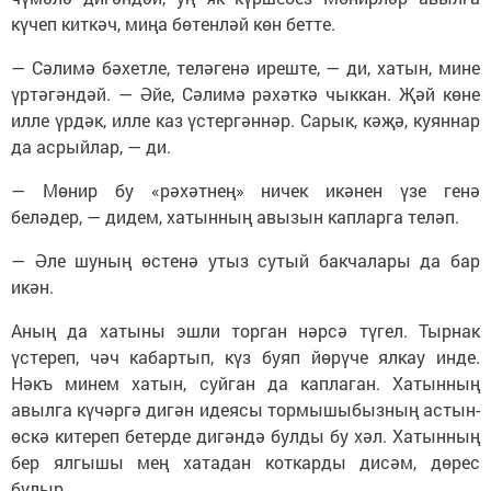
күчеп киткәч, миңа бөтенләй көн бетте.
— Сәлимә бәхетле, теләгенә иреште, — ди, хатын, мине
үртәгәндәй. — Әйе, Сәлимә рәхәткә чыккан. Җәй көне
илле үрдәк, илле каз үстергәннәр. Сарык, кәҗә, куяннар
да асрыйлар, — ди.
— Мөнир бу «рәхәтнең» ничек икәнен үзе генә
беләдер, — дидем, хатынның авызын капларга теләп.
— Әле шуның өстенә утыз сутый бакчалары да бар
икән.
Аның да хатыны эшли торган нәрсә түгел. Тырнак
үстереп, чәч кабартып, күз буяп йөрүче ялкау инде.
Нәкъ минем хатын, суйган да каплаган. Хатынның
авылга күчәргә дигән идеясы тормышыбызның астын-
өскә китереп бетерде дигәндә булды бу хәл. Хатынның
бер ялгышы мең хатадан коткарды дисәм, дөрес
булыр.