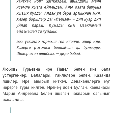
кайткач, йорт җиткездем, авылдагы Маня
исемле кызга өйләндем. Аны озата баруым
кызык булды. Алдан ул бара, артыннан мин.
Хәзер борылыр да: «Йөрмә!» – дип куар дип
уйлап барам. Кумады бит! Озакламый
өйләнешеп тә куйдык.
Без үскәндә тормыш гел икенче, авыр иде.
Хәзерге рәхәтлек беркайчан да булмады.
Шөкер итеп яшибез», — диде бабай.
Любовь Гурьевна ире Павел белән ике бала
үстергәннәр. Балалары, гаиләләре белән, Казанда
яшиләр. Ире авырып киткәч, дәваханәләргә күп
йөрергә туры килгән. Иренең исән булган, каенанасы
Мария Андреевна белән яшәгән чакларын сагынып
искә алды: