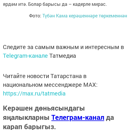
ярдәм итә. Болар барысы да – кадерле мирас.
Фото:
Түбән Кама керәшеннәре төркеменнән
Следите за самым важным и интересным в
Telegram-канале
Татмедиа
Читайте новости Татарстана в
национальном мессенджере MАХ:
https://max.ru/tatmedia
Керәшен дөньясындагы
яңалыкларны
Телеграм-канал
да
карап барыгыз.