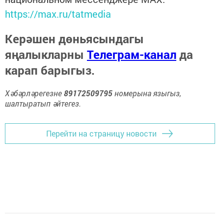
https://max.ru/tatmedia
Керәшен дөньясындагы
яңалыкларны
Телеграм-канал
да
карап барыгыз.
Хәбәрләрегезне
89172509795
номерына языгыз,
шалтыратып әйтегез.
Перейти на страницу новости