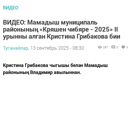
ВИДЕО
ВИДЕО: Мамадыш муниципаль
районының «Кряшен чибяре - 2025» II
урынны алган Кристина Грибакова бии
Туганайлар,
13 сентябрь 2025 - 08:30
297
0
0
Кристина Грибакова чыгышы белән Мамадыш
районының Владимир авылыннан.