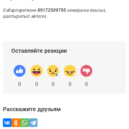
Хәбәрләрегезне
89172509795
номерына языгыз,
шалтыратып әйтегез.
Оставляйте реакции
0
0
0
0
0
Расскажите друзьям