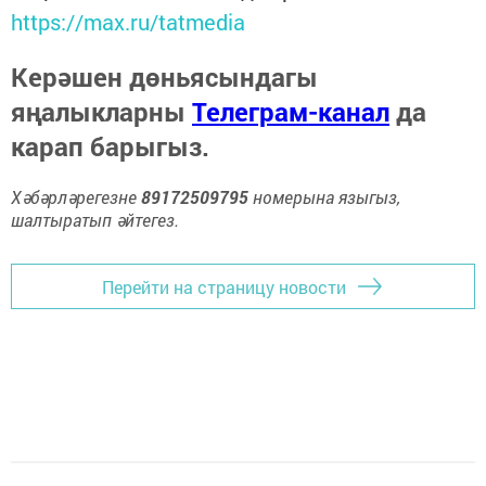
https://max.ru/tatmedia
Керәшен дөньясындагы
яңалыкларны
Телеграм-канал
да
карап барыгыз.
Хәбәрләрегезне
89172509795
номерына языгыз,
шалтыратып әйтегез.
Перейти на страницу новости