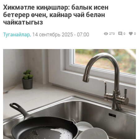
Хикмәтле киңәшләр: балык исен
бетерер өчен, кайнар чәй белән
чайкатыгыз
Туганайлар,
14 сентябрь 2025 - 07:00
273
0
0