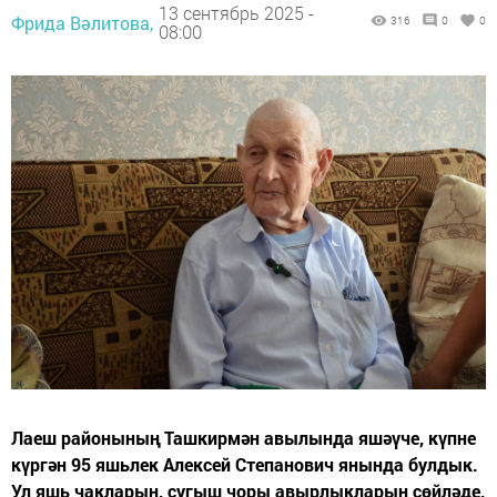
13 сентябрь 2025 -
Фрида Вәлитова,
316
0
0
08:00
Лаеш районының Ташкирмән авылында яшәүче, күпне
күргән 95 яшьлек Алексей Степанович янында булдык.
Ул яшь чакларын, сугыш чоры авырлыкларын сөйләде.