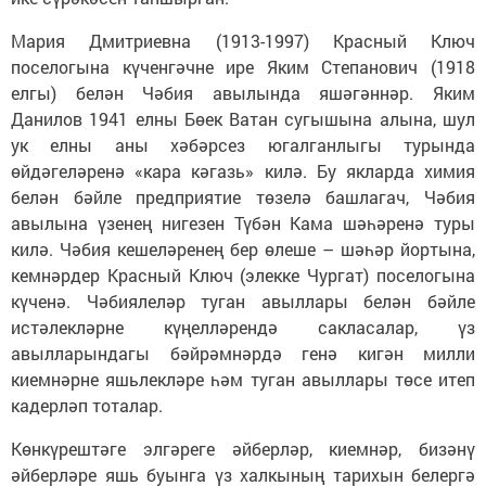
Мария Дмитриевна (1913-1997) Красный Ключ
поселогына күченгәчне ире Яким Степанович (1918
елгы) белән Чәбия авылында яшәгәннәр. Яким
Данилов 1941 елны Бөек Ватан сугышына алына, шул
ук елны аны хәбәрсез югалганлыгы турында
өйдәгеләренә «кара кәгазь» килә. Бу якларда химия
белән бәйле предприятие төзелә башлагач, Чәбия
авылына үзенең нигезен Түбән Кама шәһәренә туры
килә. Чәбия кешеләренең бер өлеше – шәһәр йортына,
кемнәрдер Красный Ключ (элекке Чургат) поселогына
күченә. Чәбиялеләр туган авыллары белән бәйле
истәлекләрне күңелләрендә сакласалар, үз
авылларындагы бәйрәмнәрдә генә кигән милли
киемнәрне яшьлекләре һәм туган авыллары төсе итеп
кадерләп тоталар.
Көнкүрештәге элгәреге әйберләр, киемнәр, бизәнү
әйберләре яшь буынга үз халкының тарихын белергә