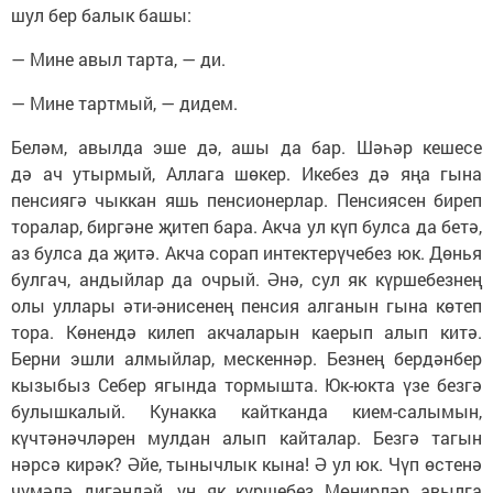
шул бер балык башы:
— Мине авыл тарта, — ди.
— Мине тартмый, — дидем.
Беләм, авылда эше дә, ашы да бар. Шәһәр кешесе
дә ач утырмый, Аллага шөкер. Икебез дә яңа гына
пенсиягә чыккан яшь пенсионерлар. Пенсиясен биреп
торалар, биргәне җитеп бара. Акча ул күп булса да бетә,
аз булса да җитә. Акча сорап интектерүчебез юк. Дөнья
булгач, андыйлар да очрый. Әнә, сул як күршебезнең
олы уллары әти-әнисенең пенсия алганын гына көтеп
тора. Көнендә килеп акчаларын каерып алып китә.
Берни эшли алмыйлар, мескеннәр. Безнең бердәнбер
кызыбыз Себер ягында тормышта. Юк-юкта үзе безгә
булышкалый. Кунакка кайтканда кием-салымын,
күчтәнәчләрен мулдан алып кайталар. Безгә тагын
нәрсә кирәк? Әйе, тынычлык кына! Ә ул юк. Чүп өстенә
чүмәлә дигәндәй, уң як күршебез Мөнирләр авылга