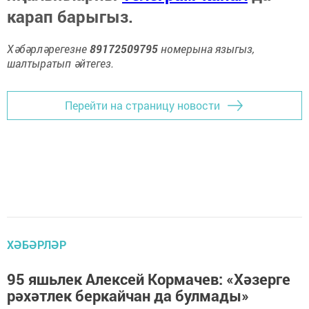
карап барыгыз.
Хәбәрләрегезне
89172509795
номерына языгыз,
шалтыратып әйтегез.
Перейти на страницу новости
ХӘБӘРЛӘР
95 яшьлек Алексей Кормачев: «Хәзерге
рәхәтлек беркайчан да булмады»