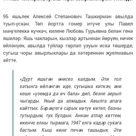
95 яшьлек Алексей Степанович Ташкирмән авылда
туып-үскән. Төп йортта гомер итүче улы Павел
мәңгелеккә күчкәч, килене Любовь Гурьевна белән генә
яшиләр. Яшь чакларын, кызлар артыннан йөрүен, ничек
өйләнүен, авылда туйлар гөрләп узуын искә төшерде,
сугыш чоры авырлыклары да хәтереннән җуелмавын
әйтте.
«Дүрт яшьтән әнисез калдым. Әти тол
хатынга өйләнгән иде, сугышка киткәч, әни
кеше «үземдә дә өч бала» дип, безне аерып
чыгарды. Укый да алмадык. Авылга апага
кайттык. Бәрәңгегә сарык көтүе көтеп, базны
тутырдым, тук булдык. Аннан атлар көттем,
икенче елны тырмага, 1947 елга кадәр сукага
бастым. Кыш көне печән ташыдык. Әти