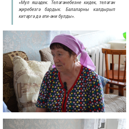
«Мул яшәдек. Теләгәнебезне кидек, теләгән
җиребезгә бардык. Балаларны калдырып
китәргә дә әти-әни булды».