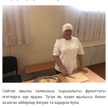
Сәйтәк авылы халкының тырышлыгы фронттагы
егетләргә зур ярдәм. Туган як, күңел җылысы белән
ясалган әйберләр бигрәк тә кадерле була.