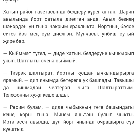
Хатын район газетасында белдерү күреп алган. Шәрип
авылында йорт сатыла диелгән анда. Авыл безнең
шәһәрдән ун гына чакрым ераклыкта. Йортның бәясе
сигез йөз мең сум диелгән. Мунчасы, унбиш сутый
җире бар.
— Кыйммәт түгел, — диде хатын, белдерүне кычкырып
укып. Шатлыгы эченә сыймый.
— Тизрәк шалтырат, йортны кулдан ычкындырырга
ярамый, — дип янымда бөтерелә ук башлады. Тавышы
да чишмәдәй челтерәп чыга. Шалтыраттым.
Телефонны хуҗа кеше алды.
— Рәсим булам, — диде чыбыкның теге башындагы
кеше, коры гына. Минем яшьтәш булып чыкты.
Иртәгәсен авылда, шул йорт янында очрашырга сүз
куештык.