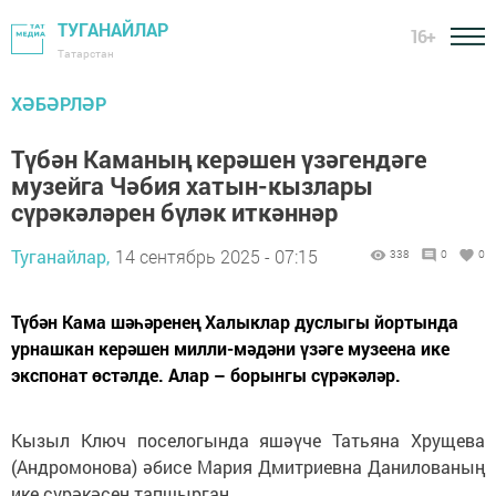
ТУГАНАЙЛАР
16+
Татарстан
ХӘБӘРЛӘР
Түбән Каманың керәшен үзәгендәге
музейга Чәбия хатын-кызлары
сүрәкәләрен бүләк иткәннәр
Туганайлар,
14 сентябрь 2025 - 07:15
338
0
0
Түбән Кама шәһәренең Халыклар дуслыгы йортында
урнашкан керәшен милли-мәдәни үзәге музеена ике
экспонат өстәлде. Алар – борынгы сүрәкәләр.
Кызыл Ключ поселогында яшәүче Татьяна Хрущева
(Андромонова) әбисе Мария Дмитриевна Данилованың
ике сүрәкәсен тапшырган.