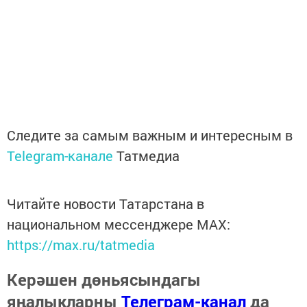
Следите за самым важным и интересным в
Telegram-канале
Татмедиа
Читайте новости Татарстана в
национальном мессенджере MАХ:
https://max.ru/tatmedia
Керәшен дөньясындагы
яңалыкларны
Телеграм-канал
да