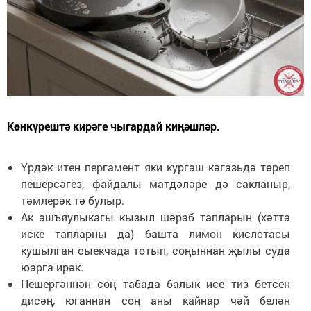
Көнкүрештә кирәге чыгардай киңәшләр.
Үрдәк итен пергамент яки кургаш кәгазьдә төреп
пешерсәгез, файдалы матдәләре дә сакланыр,
тәмлерәк тә булыр.
Ак ашъяулыкагы кызыл шәраб тапларын (хәтта
иске тапларны да) башта лимон кислотасы
кушылган сыекчада тотып, соңыннан җылы суда
юарга ирәк.
Пешергәннән соң табада балык исе тиз бетсен
дисәң, юганнан соң аны кайнар чәй белән