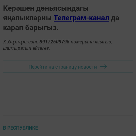
Керәшен дөньясындагы
яңалыкларны
Телеграм-канал
да
карап барыгыз.
Хәбәрләрегезне
89172509795
номерына языгыз,
шалтыратып әйтегез.
Перейти на страницу новости
В РЕСПУБЛИКЕ