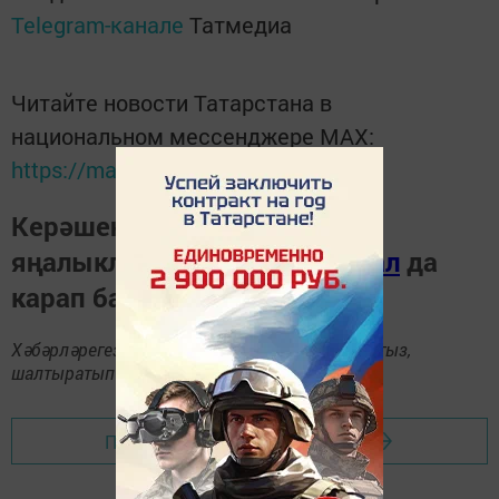
Telegram-канале
Татмедиа
Читайте новости Татарстана в
национальном мессенджере MАХ:
https://max.ru/tatmedia
Керәшен дөньясындагы
яңалыкларны
Телеграм-канал
да
карап барыгыз.
Хәбәрләрегезне
89172509795
номерына языгыз,
шалтыратып әйтегез.
Перейти на страницу новости