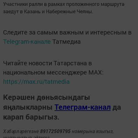
Участники ралли в рамках проложенного маршрута
заедут в Казань и Набережные Челны.
Следите за самым важным и интересным в
Telegram-канале
Татмедиа
Читайте новости Татарстана в
национальном мессенджере MАХ:
https://max.ru/tatmedia
Керәшен дөньясындагы
яңалыкларны
Телеграм-канал
да
карап барыгыз.
Хәбәрләрегезне
89172509795
номерына языгыз,
шалтыратып әйтегез.