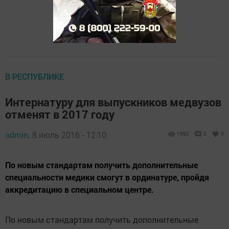
В РЕСПУБЛИКЕ
Интернатуру для выпускников медвузов
отменят в 2017 году
admin,
8 июль 2016 - 12:10
1692
0
0
По новым стандартам получить дополнительные
специальности медики смогут в ординатуре, пройдя
аккредитацию в специальном центре.
По новым стандартам получить дополнительные