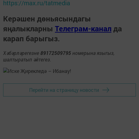
https://max.ru/tatmedia
Керәшен дөньясындагы
яңалыкларны
Телеграм-канал
да
карап барыгыз.
Хәбәрләрегезне
89172509795
номерына языгыз,
шалтыратып әйтегез.
Перейти на страницу новости