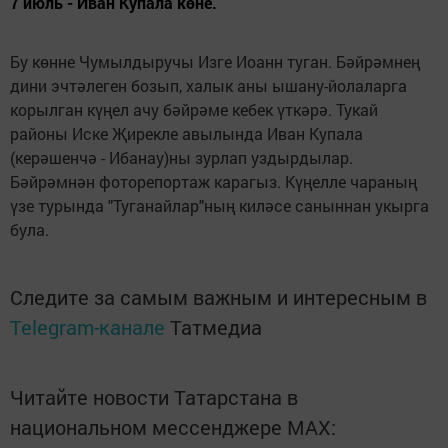
7 июль - Иван Купала көне.
Бу көнне Чумылдыручы Изге Иоанн туган. Бәйрәмнең
дини эчтәлеген бозып, халык аны ышану-йолаларга
корылган күңел ачу бәйрәме кебек үткәрә. Тукай
районы Иске Җирекле авылында Иван Купала
(керәшенчә - Ибанау)ны зурлап уздырдылар.
Бәйрәмнән фоторепортаж карагыз. Күңелле чараның
үзе турында "Туганайлар"ның киләсе саныннан укырга
була.
Следите за самым важным и интересным в
Telegram-канале
Татмедиа
Читайте новости Татарстана в
национальном мессенджере MАХ: