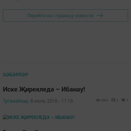
Перейти на страницу новости
ХӘБӘРЛӘР
Иске Җирекледә – Ибанау!
Туганайлар,
8 июль 2016 - 11:19
2664
0
0