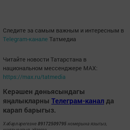
Следите за самым важным и интересным в
Telegram-канале
Татмедиа
Читайте новости Татарстана в
национальном мессенджере MАХ:
https://max.ru/tatmedia
Керәшен дөньясындагы
яңалыкларны
Телеграм-канал
да
карап барыгыз.
Хәбәрләрегезне
89172509795
номерына языгыз,
шалтыратып әйтегез.