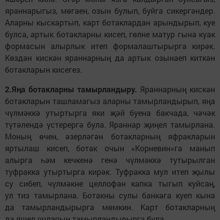
яраннарыгыз, мөгаен, озын булып, буйга сикергәндер.
Аларны кыскартып, карт ботаклардан арындырып, куе
булса, артык ботакларны кисеп, гөлне матур гына куак
формасын алырлык итеп формалаштырырга кирәк.
Көздән кискән яраннарның да артык озынаеп киткән
ботакларын кисегез.
2.Яңа ботакларны тамырландыру.
Яраннарның кискән
ботакларын ташламагыз аларны тамырландырып, яңа
чүлмәккә утыртырга яки җәй буена бакчада, чәчәк
түтәлендә үстерергә була. Яраннар җиңел тамырлана.
Моның өчен, әзерләгән ботакларның яфракларын
яртылаш кисеп, ботак очын «Корневин»га манып
алырга һәм кечкенә генә чүлмәккә тутырылган
туфракка утыртырга кирәк. Туфракка мул итеп җылы
су сибеп, чүлмәкне целлофан капка тыгып куйсаң,
ул тиз тамырлана. Ботакны сулы банкага куеп кына
да тамырландырырга мөмкин. Карт ботакларның
да яшел очларын тамырландырырга була.