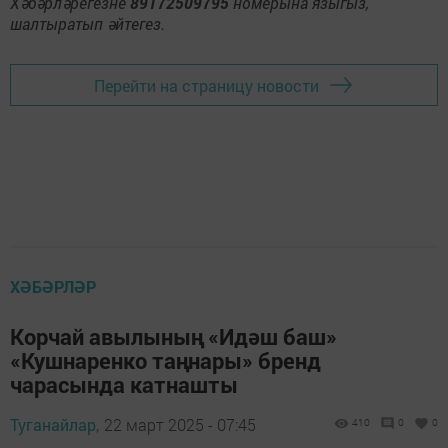
Хәбәрләрегезне
89172509795
номерына языгыз,
шалтыратып әйтегез.
Перейти на страницу новости
ХӘБӘРЛӘР
Корчай авылының «Идәш баш»
«Кушнаренко таңнары» бренд
чарасында катнашты
Туганайлар,
22 март 2025 - 07:45
410
0
0