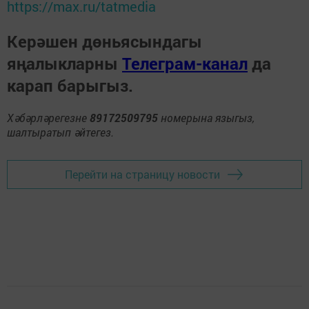
https://max.ru/tatmedia
Керәшен дөньясындагы
яңалыкларны
Телеграм-канал
да
карап барыгыз.
Хәбәрләрегезне
89172509795
номерына языгыз,
шалтыратып әйтегез.
Перейти на страницу новости