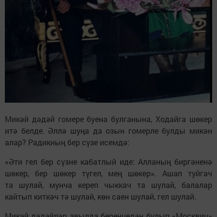
Микәй дәдәй гомере буена булганына, Ходайга шөкер
итә белде. Әллә шуңа да озын гомерле булды микән
алар? Радикның бер сүзе исемдә:
«Әти гел бер сүзне кабатлый иде: Алланың биргәненә
шөкер, бер шөкер түгел, мең шөкер». Ашап туйгач
та шулай, мунча кереп чыккач та шулай, балалар
кайтып киткәч тә шулай, көн саен шулай, гел шулай.
Микәй дәдәйләр авылда беренчедән булып «Москвич»