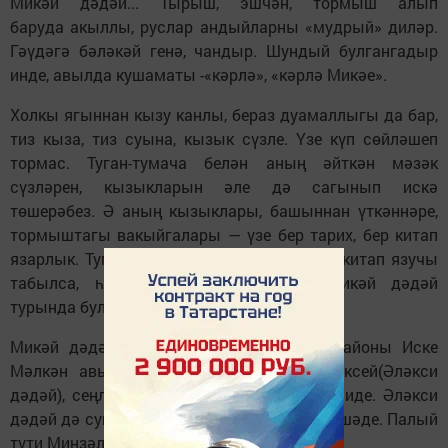
Микәй дәдәй... Тырыш, эшчән, тормыш алып
баруда акыллы, руслар андыйларны «мудрый» диләр.
Гәүдәгә бәләкәй генә, чандыр. Шундый булгангадыр
инде, авылда кушаматы -«кәрлә», «кәрлә Микәе».
Холкы ягыннан кызу канлы, бераз дуамаллыгы да бар,
тиз кыза, тиз суына, кызык сүзле. Үзе күп сөйләшеп
тормас. Туган-тумача белән аның әйткән мәзәк
сүзләрен, кызыкларын әле дә сагынып искә
төшерәбез. Ә аның кызыклары, башыннан үткәннәре,
тормыштагы вакыйгалары — үзе бер тарих, бер китап
язарлык. Туганнар, безнең нәсел турында китап язучы
табылса, һичшиксез, иң зур бүлек Микәй дәдәй
турында булыр иде, мөгаен.
Микәй дәдәй 1909 нчы елда Минзәлә районы Иске
Мәлкән авылында туа. Аның энесе Алексей(Әләкси
дәдәй), сеңлесе Пелагия(Палый түти) бар иде. Әләкси
дәдәй дә сугышта катнашкан, Алабугада яшәде. Палый
түти Минзәләдә торды.