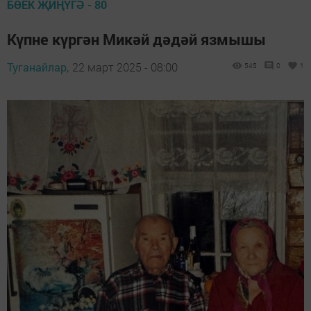
БӨЕК ҖИҢҮГӘ - 80
Күпне күргән Микәй дәдәй язмышы
Туганайлар,
22 март 2025 - 08:00
545
0
1