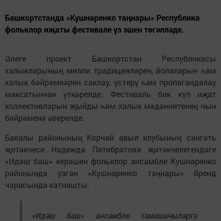
Башкортстанда «Кушнаренко таңнары» Республика
фольклор иҗаты фестивале үз эшен төгәлләде.
Әлеге проект Башкортстан Республикасы
халыкларының милли традицияләрен, йолаларын һәм
халык бәйрәмнәрен саклау, үстерү һәм пропагандалау
максатыннан үткәрелде. Фестиваль бик күп иҗат
коллективларын җыйды һәм халык мәдәниятенең чын
бәйрәменә әверелде.
Бакалы районының Корчай авыл клубының сәнгать
җитәкчесе Надежда Пятибратова җитәкчелегендәге
«Идәш баш» керәшен фольклор ансамбле Кушнаренко
районында узган «Кушнаренко таңнары» бренд
чарасында катнашты.
«Идәш баш» ансамбле тамашачыларга