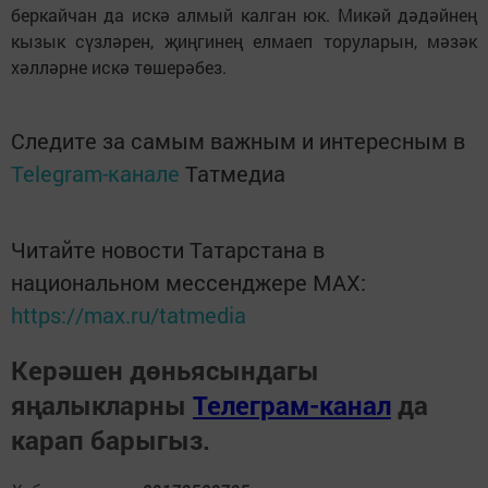
беркайчан да искә алмый калган юк. Микәй дәдәйнең
кызык сүзләрен, җиңгинең елмаеп торуларын, мәзәк
хәлләрне искә төшерәбез.
Следите за самым важным и интересным в
Telegram-канале
Татмедиа
Читайте новости Татарстана в
национальном мессенджере MАХ:
https://max.ru/tatmedia
Керәшен дөньясындагы
яңалыкларны
Телеграм-канал
да
карап барыгыз.