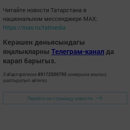
Читайте новости Татарстана в
национальном мессенджере MАХ:
https://max.ru/tatmedia
Керәшен дөньясындагы
яңалыкларны
Телеграм-канал
да
карап барыгыз.
Хәбәрләрегезне
89172509795
номерына языгыз,
шалтыратып әйтегез.
Перейти на страницу новости