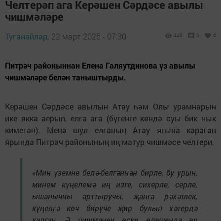
Челтерәп ага Керәшен Сәрдәсе авылы
чишмәләре
Туганайлар,
22 март 2025 - 07:30
446
0
0
Питрәч районыннан Елена Галяутдинова үз авылы
чишмәләре белән таныштырды.
Керәшен Сәрдәсе авылын Атау һәм Олы урамнарын
ике якка аерып, елга ага (бүгенге көндә суы бик нык
кимегән). Менә шул елганың Атау ягына караган
ярында Питрәч районының иң матур чишмәсе челтери.
«Мин үземне белә-белгәннән бирле, бу урын,
минем күңелемә иң изге, сихерле, серле,
ышанычны арттыручы, җанга рәхәтлек,
күңелгә көч бирүче җир булып хәтердә
калган. Ә чишмәнең өске өлешендә өч