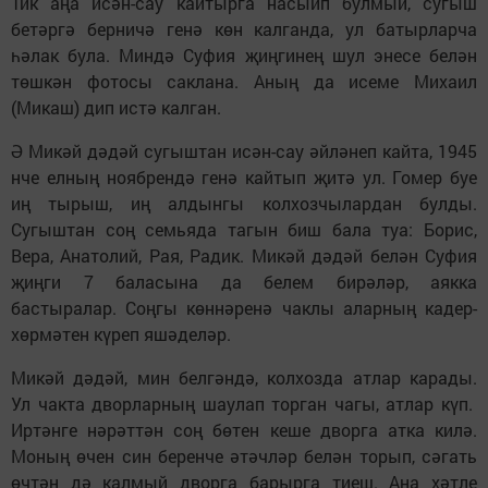
Тик аңа исән-сау кайтырга насыйп булмый, сугыш
бетәргә берничә генә көн калганда, ул батырларча
һәлак була. Миндә Суфия җиңгинең шул энесе белән
төшкән фотосы саклана. Аның да исеме Михаил
(Микаш) дип истә калган.
Ә Микәй дәдәй сугыштан исән-сау әйләнеп кайта, 1945
нче елның ноябрендә генә кайтып җитә ул. Гомер буе
иң тырыш, иң алдынгы колхозчылардан булды.
Сугыштан соң семьяда тагын биш бала туа: Борис,
Вера, Анатолий, Рая, Радик. Микәй дәдәй белән Суфия
җиңги 7 баласына да белем бирәләр, аякка
бастыралар. Соңгы көннәренә чаклы аларның кадер-
хөрмәтен күреп яшәделәр.
Микәй дәдәй, мин белгәндә, колхозда атлар карады.
Ул чакта дворларның шаулап торган чагы, атлар күп.
Иртәнге нәрәттән соң бөтен кеше дворга атка килә.
Моның өчен син беренче әтәчләр белән торып, сәгать
өчтән дә калмый дворга барырга тиеш. Аңа хәтле