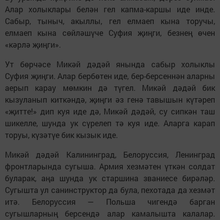
Алар холыклары белән гел капма-каршы иде инде.
Сабыр, тыныч, акыллы, гел елмаеп кына торучы,
елмаеп кына сөйләшүче Суфия җиңги, безнең өчен
«кәрлә җиңги».
Ут бөрчәсе Микәй дәдәй янында сабыр холыклы
Суфия җиңги. Алар бербөтен иде, бер-берсеннән аларны
аерып карау мөмкин дә түгел. Микәй дәдәй бик
кызуланып киткәндә, җиңги әз генә тавышын күтәреп
«җитте!» дип куя иде дә, Микәй дәдәй, су сипкән таш
шикелле, шунда ук сүрелеп тә куя иде. Аларга карап
торуы, күзәтүе бик кызык иде.
Микәй дәдәй Калининград, Белоруссия, Ленинград
фронтларында сугыша. Армия хезмәтен үткән солдат
буларак, аңа шунда ук старшина званиесе бирәләр.
Сугышта ул санинструктор да була, пехотада да хезмәт
итә. Белоруссия — Польша чигендә барган
сугышларның берсендә алар камалышта калалар.