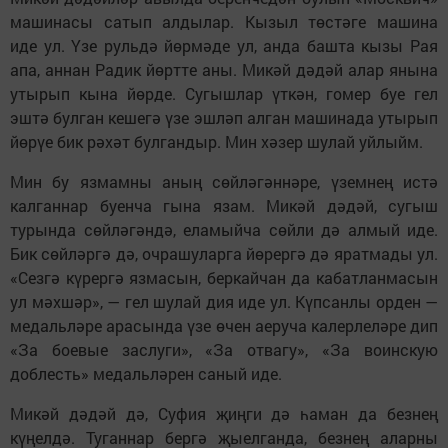
машинасы сатып алдылар. Кызыл төстәге машина
иде ул. Үзе рульдә йөрмәде ул, анда башта кызы Рая
апа, аннан Радик йөртте аны. Микәй дәдәй алар янына
утырып кына йөрде. Сугышлар үткән, гомер буе гел
эштә булган кешегә үзе эшләп алган машинада утырып
йөрүе бик рәхәт булгандыр. Мин хәзер шулай уйлыйм.
Мин бу язмамны аның сөйләгәннәре, үземнең истә
калганнар буенча гына язам. Микәй дәдәй, сугыш
турында сөйләгәндә, еламыйча сөйли дә алмый иде.
Бик сөйләргә дә, очрашуларга йөрергә дә яратмады ул.
«Сезгә күрергә язмасын, беркайчан да кабатланмасын
ул мәхшәр», — гел шулай дия иде ул. Күпсанлы орден —
медальләре арасында үзе өчен аеруча калерлеләре дип
«За боевые заслуги», «За отвагу», «За воинскую
доблесть» медальләрен саный иде.
Микәй дәдәй дә, Суфия җиңги дә һаман да безнең
күңелдә. Туганнар бергә җыелганда, безнең аларны