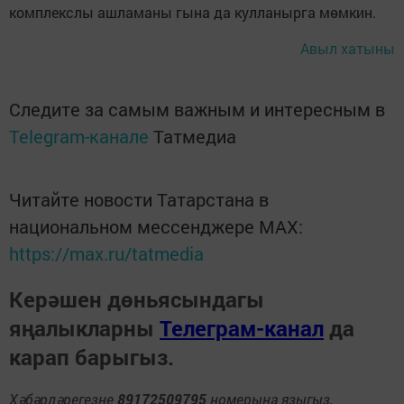
комплекслы ашламаны гына да кулланырга мөмкин.
Авыл хатыны
Следите за самым важным и интересным в
Telegram-канале
Татмедиа
Читайте новости Татарстана в
национальном мессенджере MАХ:
https://max.ru/tatmedia
Керәшен дөньясындагы
яңалыкларны
Телеграм-канал
да
карап барыгыз.
Хәбәрләрегезне
89172509795
номерына языгыз,