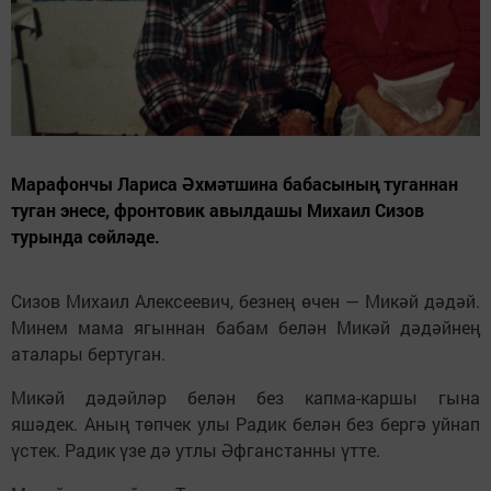
Марафончы Лариса Әхмәтшина бабасының туганнан
туган энесе, фронтовик авылдашы Михаил Сизов
турында сөйләде.
Сизов Михаил Алексеевич, безнең өчен — Микәй дәдәй.
Минем мама ягыннан бабам белән Микәй дәдәйнең
аталары бертуган.
Микәй дәдәйләр белән без капма-каршы гына
яшәдек. Аның төпчек улы Радик белән без бергә уйнап
үстек. Радик үзе дә утлы Әфганстанны үтте.