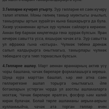
3.Гөлләрне күчереп утырту.
Зур гөлләрне ел саен күчерү
таләп ителми. Моны гөлнең тамыр муентыгы ачылып,
тамырлары артык зурайгач кына башкарырга да була.
Хәзер үскәненнән артык зур чүлмәк сайларга кирәкми.
Аннан бер бармак киңлегендә генә зуррак булсын. Яран
кечерәк савытта үссә, яхшырак чәчәк ата. Зур савытта
ул яфракка гына «котыра». Чүлмәк төбенә дренаж
салып калдырырга онытмагыз, тамырлары чүлмәк
төбендәге суга тиеп тормаслык булсын.
4.Гөлләрне ашлау.
Март аеннан яраннарның актив үсү
чоры башлана, чәчәк бөреләре формалашырга керешә.
Шуңа күрә марттан башлап, һәр ике атна саен
гөлләрегезне ашлап торырга онытмагыз. Әле
ботакларын үстергән чорда ул азотлы ашламаларга
мохтаҗ. Чәчәк бөреләре яралгач, фосфор һәм калий
кирәк булачак. Болай төрле ашламаны аерым-аерым
кулланмыйча, чәчәк ата торган гөлләр өчен