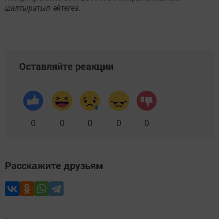
шалтыратып әйтегез.
Оставляйте реакции
0
0
0
0
0
Расскажите друзьям