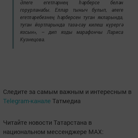
Әлеге егетләрнең һәрберсе белән
горурланабы. Еллар тыныч булып, әлеге
егетләребезнең һәрберсен туган якларында,
туган йортларында таза-сау килеш күрергә
язсын», – дип язды марафончы Лариса
Кузнецова.
Следите за самым важным и интересным в
Telegram-канале
Татмедиа
Читайте новости Татарстана в
национальном мессенджере MАХ: