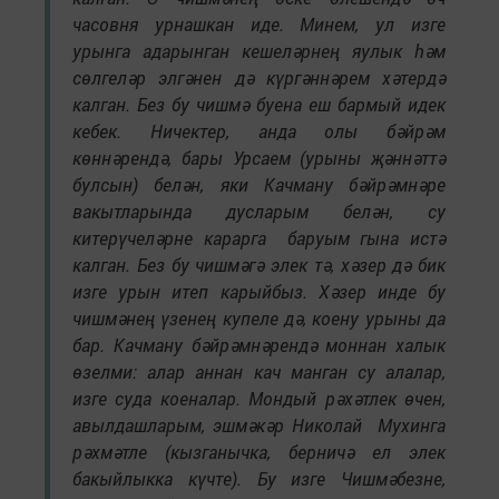
часовня урнашкан иде. Минем, ул изге
урынга адарынган кешеләрнең яулык һәм
сөлгеләр элгәнен дә күргәннәрем хәтердә
калган. Без бу чишмә буена еш бармый идек
кебек. Ничектер, анда олы бәйрәм
көннәрендә, бары Урсаем (урыны җәннәттә
булсын) белән, яки Качману бәйрәмнәре
вакытларында дусларым белән, су
китерүчеләрне карарга баруым гына истә
калган. Без бу чишмәгә элек тә, хәзер дә бик
изге урын итеп карыйбыз. Хәзер инде бу
чишмәнең үзенең купеле дә, коену урыны да
бар. Качману бәйрәмнәрендә моннан халык
өзелми: алар аннан кач манган су алалар,
изге суда коеналар. Мондый рәхәтлек өчен,
авылдашларым, эшмәкәр Николай Мухинга
рәхмәтле (кызганычка, берничә ел элек
бакыйлыкка күчте). Бу изге Чишмәбезне,