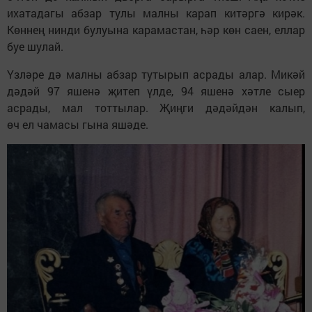
ихатадагы абзар тулы малны карап китәргә кирәк.
Көннең нинди булуына карамастан, һәр көн саен, еллар
буе шулай.
Үзләре дә малны абзар тутырып асрады алар. Микәй
дәдәй 97 яшенә җитеп үлде, 94 яшенә хәтле сыер
асрады, мал тоттылар. Җиңги дәдәйдән калып,
өч ел чамасы гына яшәде.