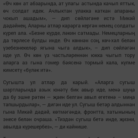
«Өч көн ат абзарында, ат улагы астында качып яттык,
өч солдат идек. Ачлыктан улакка каткан апараны
чокып ашадым», — дип сөйләгәне истә Микәй
дәдәйнең. Аларны атлар карарга кергән немец солдаты
күреп ала. «Безне күрде, ләкин сатмады. Немецларның
да төрлесе булды инде. Өч көннән соң, көч-хәл белән
үзебезнекеләр ягына чыга алдык», – дип сөйләгән
иде ул. Өч көн үз частьләреннән юкка чыгып тору
аларга аз гына гомер бәясенә тормый кала, күпме
кимсетү «бүләк итә».
Сугышта ул атлар да карый. «Аларга сугыш
шартларында азык юнәтү бик авыр иде, менә шуңа
да бу эшне рәтен — җаен белгән авыл егетенә – миңа
тапшырдылар», — дигән иде ул. Сугыш бетәр алдыннан
гына Микәй дәдәй, көтмәгәндә, фронтта, хатынының
энесе белән очраша. «Тиздән сугыш бетә инде, җизни,
авылда күрешербез», — ди кайнише.