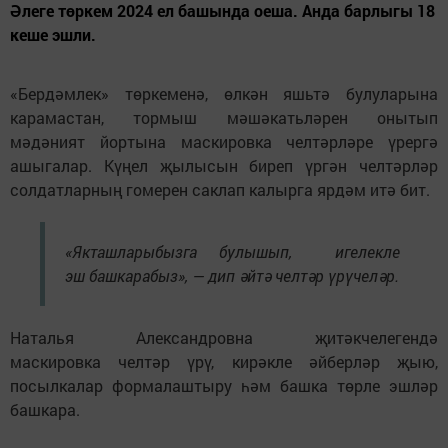
Әлеге төркем 2024 ел башында оеша. Анда барлыгы 18
кеше эшли.
«Бердәмлек» төркеменә, өлкән яшьтә булуларына
карамастан, тормыш мәшәкатьләрен онытып
мәдәният йортына маскировка челтәрләре үрергә
ашыгалар. Күңел җылысын биреп үргән челтәрләр
солдатларның гомерен саклап калырга ярдәм итә бит.
«Якташларыбызга булышып, игелекле
эш башкарабыз», — дип әйтә челтәр үрүчеләр.
Наталья Александровна җитәкчелегендә
маскировка челтәр үрү, кирәкле әйберләр җыю,
посылкалар формалаштыру һәм башка төрле эшләр
башкара.