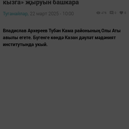
кызга» җыруын башкара
Туганайлар,
22 март 2025 - 10:00
476
0
0
Владислав Архереев Түбән Кама районының Олы Аты
авылы егете. Бүгенге көндә Казан дәүләт мәдәният
институтында укый.