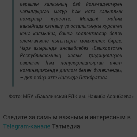
керәшен халкының бай йола-гадәтләрен
чагылдырган матур һәм истә калырлык
номерлар күрсәтте. Мондый мөһим
вакыйгада катнашу үз осталыгыңны күрсәтеп
кенә калмыйча, башка коллективлар белән
элемтәләрне ныгытырга мөмкинлек бирде.
Чара ахырында ансамблебез «Башкортстан
Республикасының халык традицияләрен
саклаган һәм популярлаштырган өчен»
номинациясендә диплом белән бүләкләнде»,
– дип хәбәр итте Надежда Пятибратова.
Фото: МБУ «Бакалинский РДК им. Нажиба Асанбаева»
Следите за самым важным и интересным в
Telegram-канале
Татмедиа