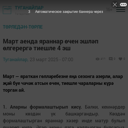
ТУГАНАЙЛАР
16+
2
Автоматическое закрытие баннера через
Татарстан
ТӨРЛЕДӘН-ТӨРЛЕ
Март аенда яраннар өчен эшләп
өлгерергә тиешле 4 эш
Туганайлар,
23 март 2025 - 07:00
411
0
0
Март — яраткан гөлләребезне яңа сезонга әзерли, алар
җәй буе чәчәк атсын өчен, тиешле чараларны күрә
торган ай.
1. Аларны формалаштырып кисү.
Бәлки, кемнәрдер
моны көздән үк башкаргандыр. Көздән
формалаштырган яраннар хәзер инде матур булып
яшәреп килә. Әгәр моны язга калдырган булсагыз,