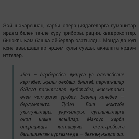
Зәй шәһәреннән, хәрби операциядәгеләргә гуманитар
ярдәм белән төнлә күрү приборы, рация, квадрокоптер,
бинокль һәм башка әйберләр озатылды. Монда да күп
кенә авылдашлар ярдәм кулы сузды, акчалата ярдәм
иттеләр.
«Без – һәрберебез җиңүгә үз өлешебезне
кертәбез: җылы оекбаш, бияләй, перчаткалар
бәйләп посылкалар җибәрәбез, маскировка
өчен челтәрләр үрәбез. Безнең көчебез —
бердәмлектә. Түбән Биш мәктәбе
укытучылары, укучылары, сугышчыларга
окоп шәме ясыйлар. Махсус хәрби
операциядә катнашучы егетләребезгә
багышланган күргәзмә дә — безнең иҗади эш.