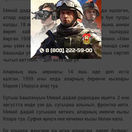
Микәй дәдәй Армиягә киткәнче үк колхозда эшләгән,
атлар караган. Шушы һөнәренә ул гомере буе тугры
калды. 18 яше тулгач, Армия сафларына алына, аннан
йөреп кайткач, урман кискән, атлы эшләрдә
йөргән. 1938нче елда яшь, чибәр Софьяга өйләнә. «Мин
аны үзем карап үстердем. Мин армиягә киткәндә сәке
башында ул әле курчак уйнап калды, борынын сөртеп
чыгып киттем», – дип әйтә иде ул.
Аларның яшь аермасы 14 яшь иде дип истә
калган. 1939 нчы елда аларның беренче кызлары
Мария ( Мәрүсә апа) туа.
Сугыш башлануын Микәй дәдәй радиодан ишетә. 2 нче
августта инде үзе дә, сугышка алынып, фронтка китә.
Микәй дәдәй сугышка киткәч, аларның икенче кызы
Клара туа. Суфия җиңги ике кечкенә кызы белән кала.
Бу урында җиңгине дә искә алмасам, дөрес булмас.