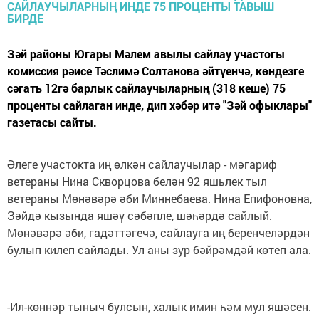
Зәй районы Югары Мәлем авылы сайлау участогы
комиссия рәисе Тәслимә Солтанова әйтүенчә, көндезге
сәгать 12гә барлык сайлаучыларның (318 кеше) 75
проценты сайлаган инде, дип хәбәр итә "Зәй офыклары"
газетасы сайты.
Әлеге участокта иң өлкән сайлаучылар - мәгариф
ветераны Нина Скворцова белән 92 яшьлек тыл
ветераны Мөнәвәрә әби Миннебаева. Нина Епифоновна,
Зәйдә кызында яшәү сәбәпле, шәһәрдә сайлый.
Мөнәвәрә әби, гадәттәгечә, сайлауга иң беренчеләрдән
булып килеп сайлады. Ул аны зур бәйрәмдәй көтеп ала.
-Ил-көннәр тыныч булсын, халык имин һәм мул яшәсен.