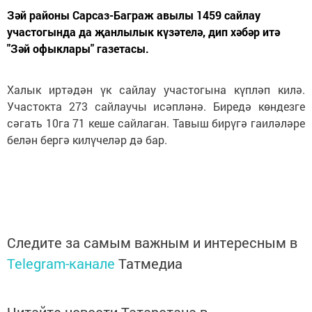
Зәй районы Сарсаз-Баграж авылы 1459 сайлау
участогында да җанлылык күзәтелә, дип хәбәр итә
"Зәй офыклары" газетасы.
Халык иртәдән үк сайлау участогына күпләп килә.
Участокта 273 сайлаучы исәпләнә. Биредә көндезге
сәгать 10га 71 кеше сайлаган. Тавыш бирүгә гаиләләре
белән бергә килүчеләр дә бар.
Следите за самым важным и интересным в
Telegram-канале
Татмедиа
Читайте новости Татарстана в