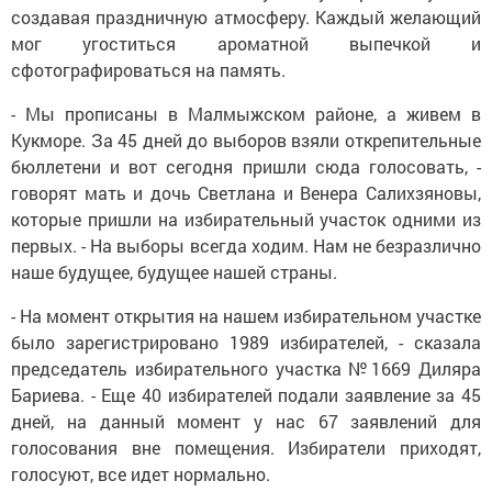
создавая праздничную атмосферу. Каждый желающий
мог угоститься ароматной выпечкой и
сфотографироваться на память.
- Мы прописаны в Малмыжском районе, а живем в
Кукморе. За 45 дней до выборов взяли открепительные
бюллетени и вот сегодня пришли сюда голосовать, -
говорят мать и дочь Светлана и Венера Салихзяновы,
которые пришли на избирательный участок одними из
первых. - На выборы всегда ходим. Нам не безразлично
наше будущее, будущее нашей страны.
- На момент открытия на нашем избирательном участке
было зарегистрировано 1989 избирателей, - сказала
председатель избирательного участка №1669 Диляра
Бариева. - Еще 40 избирателей подали заявление за 45
дней, на данный момент у нас 67 заявлений для
голосования вне помещения. Избиратели приходят,
голосуют, все идет нормально.