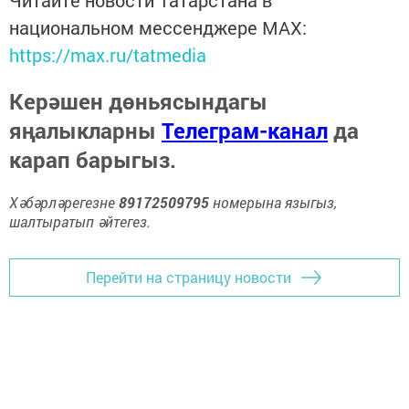
национальном мессенджере MАХ:
https://max.ru/tatmedia
Керәшен дөньясындагы
яңалыкларны
Телеграм-канал
да
карап барыгыз.
Хәбәрләрегезне
89172509795
номерына языгыз,
шалтыратып әйтегез.
Перейти на страницу новости