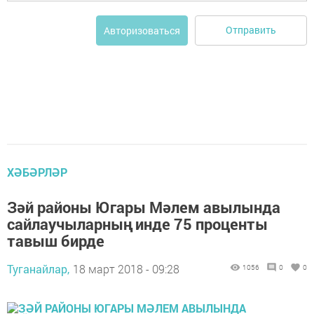
Отправить
Авторизоваться
ХӘБӘРЛӘР
Зәй районы Югары Мәлем авылында
сайлаучыларның инде 75 проценты
тавыш бирде
Туганайлар,
18 март 2018 - 09:28
1056
0
0