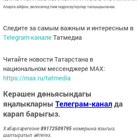
Аларга айфон, велосипед һәм гидроскутерлар тапшырылачак.
Следите за самым важным и интересным в
Telegram-канале
Татмедиа
Читайте новости Татарстана в
национальном мессенджере MАХ:
https://max.ru/tatmedia
Керәшен дөньясындагы
яңалыкларны
Телеграм-канал
да
карап барыгыз.
Хәбәрләрегезне
89172509795
номерына языгыз,
шалтыратып әйтегез.