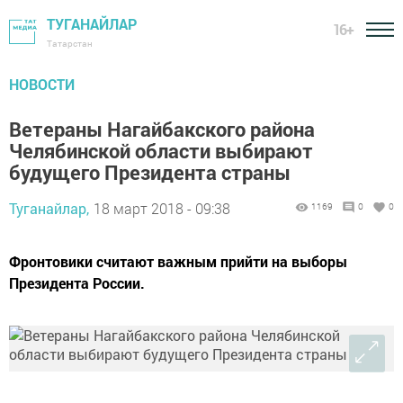
ТУГАНАЙЛАР
16+
Татарстан
НОВОСТИ
Ветераны Нагайбакского района
Челябинской области выбирают
будущего Президента страны
Туганайлар,
18 март 2018 - 09:38
1169
0
0
Фронтовики считают важным прийти на выборы
Президента России.