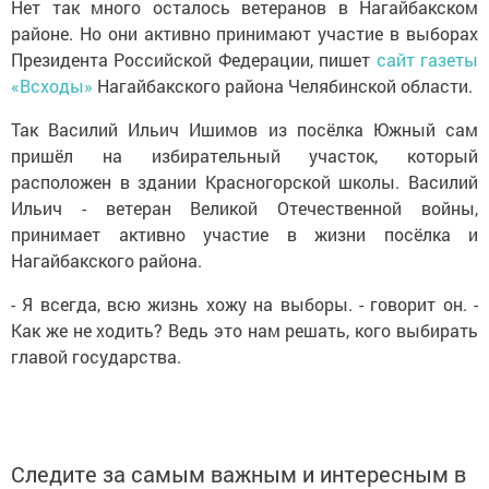
Нет так много осталось ветеранов в Нагайбакском
районе. Но они активно принимают участие в выборах
Президента Российской Федерации, пишет
сайт газеты
«Всходы»
Нагайбакского района Челябинской области.
Так Василий Ильич Ишимов из посёлка Южный сам
пришёл на избирательный участок, который
расположен в здании Красногорской школы. Василий
Ильич - ветеран Великой Отечественной войны,
принимает активно участие в жизни посёлка и
Нагайбакского района.
- Я всегда, всю жизнь хожу на выборы. - говорит он. -
Как же не ходить? Ведь это нам решать, кого выбирать
главой государства.
Следите за самым важным и интересным в