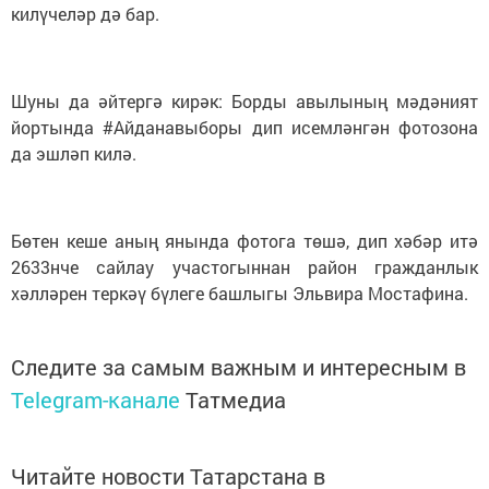
килүчеләр дә бар.
Шуны да әйтергә кирәк: Борды авылының мәдәният
йортында #Айданавыборы дип исемләнгән фотозона
да эшләп килә.
Бөтен кеше аның янында фотога төшә, дип хәбәр итә
2633нче сайлау участогыннан район гражданлык
хәлләрен теркәү бүлеге башлыгы Эльвира Мостафина.
Следите за самым важным и интересным в
Telegram-канале
Татмедиа
Читайте новости Татарстана в