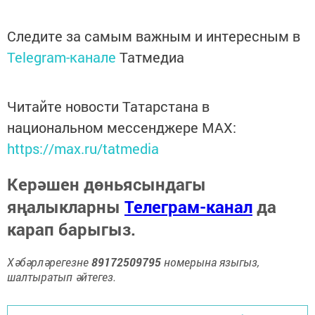
Следите за самым важным и интересным в
Telegram-канале
Татмедиа
Читайте новости Татарстана в
национальном мессенджере MАХ:
https://max.ru/tatmedia
Керәшен дөньясындагы
яңалыкларны
Телеграм-канал
да
карап барыгыз.
Хәбәрләрегезне
89172509795
номерына языгыз,
шалтыратып әйтегез.