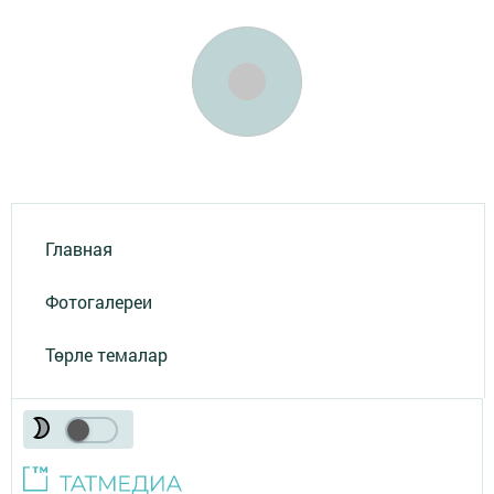
Главная
Фотогалереи
Төрле темалар