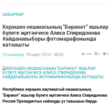
ХӘБӘРЛӘР
Керәшен оешмасының "Бәрәкәт" яшьләр
бүлеге җитәкчесе Алиса Спиридонова
#aйданавыборы фотомарафонында
катнашты
Туганайлар,
18 март 2018 - 08:55
1038
0
0
Республика керәшен иҗтимагый оешмасының
"Бәрәкәт" яшьләр бүлеге җитәкчесе Алиса Спиридонова
Россия Президентын сайлауда үз тавышын бирде.