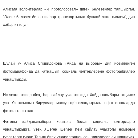
Алисага волонтерлар «Я проголосовал» дигән беләзекләр тапшырган.
"Әлеге беләзек белән шәһәр транспортында бушлай эшкә килдем", дип
хәбәр итте ул.
Шулай ук Алиса Спиридонова «Айда на выборы» дип исемләнгән
фотомарафонда да катнашып, социаль челтәрләренә фотографияләр
урнаштырды.
Исегезгә төшерәбез, һәр сайлау участогында
#айданавыборы акциясе
уза. Үз тавышын бирүчеләр махсус җиһазландырылган фотозоналарда
фотога төшә ала.
Фотоны #айданавыборы хештэгы белән социаль челтәрләргә
урнаштырырга, үзең яшәгән шәһәр һәм сайлау участогы номерын
күрсәтергә кирәк. Тавыш бирү үткәрелгәннән соң, җиңүчеләр ачыкланачак.