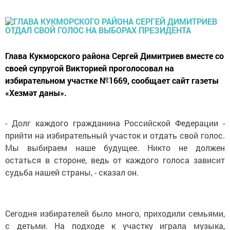
Глава Кукморского района Сергей Димитриев вместе со
своей супругой Викторией проголосовал на
избирательном участке №1669, сообщает сайт газеты
«Хезмәт даны».
- Долг каждого гражданина Российской Федерации -
прийти на избирательный участок и отдать свой голос.
Мы выбираем наше будущее. Никто не должен
остаться в стороне, ведь от каждого голоса зависит
судьба нашей страны, - сказал он.
Сегодня избирателей было много, приходили семьями,
с детьми. На подходе к участку играла музыка,