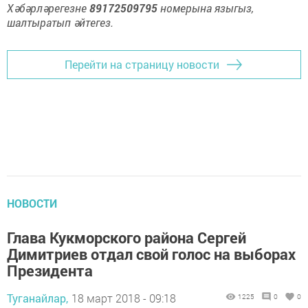
Хәбәрләрегезне
89172509795
номерына языгыз,
шалтыратып әйтегез.
Перейти на страницу новости
НОВОСТИ
Глава Кукморского района Сергей
Димитриев отдал свой голос на выборах
Президента
Туганайлар,
18 март 2018 - 09:18
1225
0
0