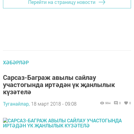
Перейти на страницу новости
ХӘБӘРЛӘР
Сарсаз-Баграж авылы сайлау
участогында иртәдән үк җанлылык
күзәтелә
Туганайлар,
18 март 2018 - 09:08
994
0
0