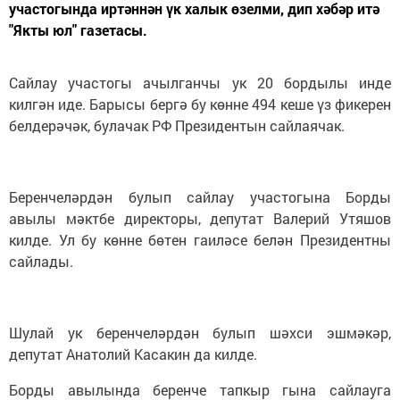
участогында иртәннән үк халык өзелми, дип хәбәр итә
"Якты юл" газетасы.
Сайлау участогы ачылганчы ук 20 бордылы инде
килгән иде. Барысы бергә бу көнне 494 кеше үз фикерен
белдерәчәк, булачак РФ Президентын сайлаячак.
Беренчеләрдән булып сайлау участогына Борды
авылы мәктбе директоры, депутат Валерий Утяшов
килде. Ул бу көнне бөтен гаиләсе белән Президентны
сайлады.
Шулай ук беренчеләрдән булып шәхси эшмәкәр,
депутат Анатолий Касакин да килде.
Борды авылында беренче тапкыр гына сайлауга