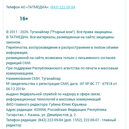
Телефон АО «ТАТМЕДИА»:
(843) 222 09 84
16+
© 2011 - 2026. Туганайлар ("Родные мои"). Все права защищены.
© ТАТМЕДИА. Все материалы, размещенные на сайте, защищены
законом.
Перепечатка, воспроизведение и распространение в любом объеме
информации,
размещенной на сайте, возможна только с письменного согласия
редакций СМИ.
При поддержке Республиканского агентства по печати и массовым
коммуникациям.
Наименование СМИ: Туганайлар
№ свидетельства о регистрации СМИ, дата: ЭЛ № ФС 77 - 67918 от
06.12.2016г.
выдано Федеральной службой по надзору в сфере связи,
информационных технологий и массовых коммуникаций
ФИО главного редактора: Губина Юлия Юрьевна
Адрес редакции: 420066, Российская Федерация, Республика
Татарстан, г. Казань, ул. Декабристов, д. 2.
Телефон редакции: (843) 222-09-84 (доб. 1552), 222-06-07 - главный
редактор