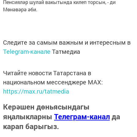
Пенсияләр шулай вакытында килеп торсын, - ди
Мөнәвәрә әби.
Следите за самым важным и интересным в
Telegram-канале
Татмедиа
Читайте новости Татарстана в
национальном мессенджере MАХ:
https://max.ru/tatmedia
Керәшен дөньясындагы
яңалыкларны
Телеграм-канал
да
карап барыгыз.