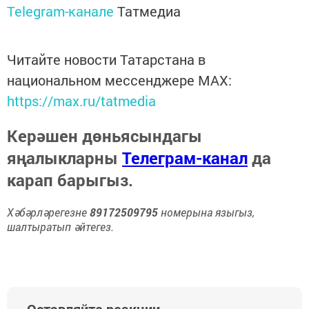
Telegram-канале
Татмедиа
Читайте новости Татарстана в
национальном мессенджере MАХ:
https://max.ru/tatmedia
Керәшен дөньясындагы
яңалыкларны
Телеграм-канал
да
карап барыгыз.
Хәбәрләрегезне
89172509795
номерына языгыз,
шалтыратып әйтегез.
Оставляйте реакции