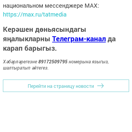
национальном мессенджере MАХ:
https://max.ru/tatmedia
Керәшен дөньясындагы
яңалыкларны
Телеграм-канал
да
карап барыгыз.
Хәбәрләрегезне
89172509795
номерына языгыз,
шалтыратып әйтегез.
Перейти на страницу новости