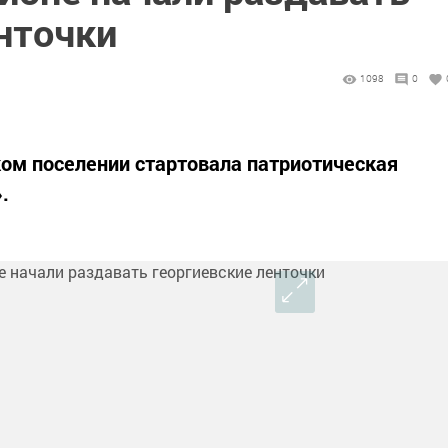
нточки
1098
0
ком поселении стартовала патриотическая
.