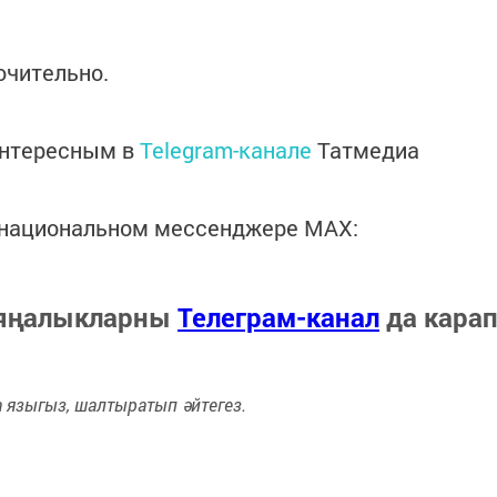
ючительно.
интересным в
Telegram-канале
Татмедиа
в национальном мессенджере MАХ:
 яңалыкларны
Телеграм-канал
да кара
языгыз, шалтыратып әйтегез.