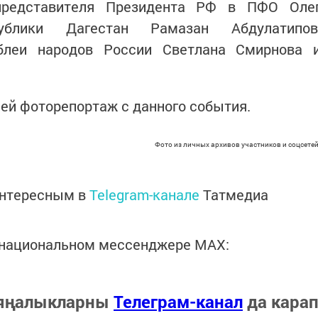
 представителя Президента РФ в ПФО Оле
ублики Дагестан Рамазан Абдулатипов
блеи народов России Светлана Смирнова 
ей фоторепортаж с данного события.
Фото из личных архивов участников и соцсетей
интересным в
Telegram-канале
Татмедиа
в национальном мессенджере MАХ:
 яңалыкларны
Телеграм-канал
да кара