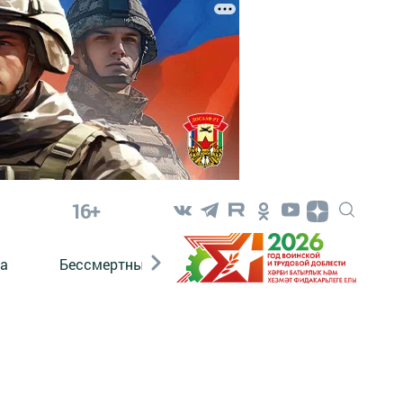
16+
а
Бессмертный полк. Кряшены