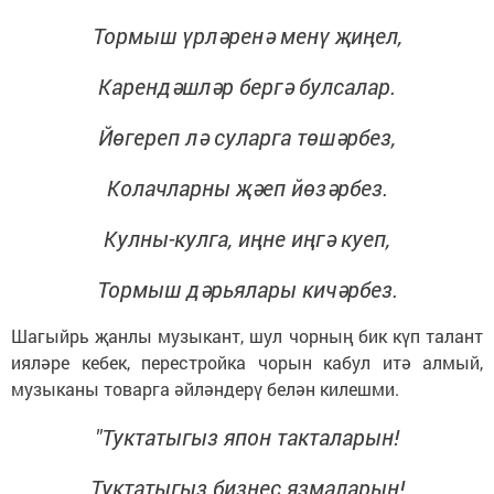
Тормыш үрләренә менү җиңел,
Карендәшләр бергә булсалар.
Йөгереп лә суларга төшәрбез,
Колачларны җәеп йөзәрбез.
Кулны-кулга, иңне иңгә куеп,
Тормыш дәрьялары кичәрбез.
Шагыйрь җанлы музыкант, шул чорның бик күп талант
ияләре кебек, перестройка чорын кабул итә алмый,
музыканы товарга әйләндерү белән килешми.
"Туктатыгыз япон такталарын!
Туктатыгыз бизнес язмаларын!