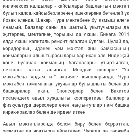
киләчәксез калдылар - кайсылары башлангыч мәктәп
булып калса, кайсыберләренең ишекләренә бөтенләй үк
йозак эленде. Шөкер, Чура мәктәбенә бу язмыш әлегә
янамый. Балалар саны да шактый, укытучылары да
җитәрлек, мәктәпнең торышы да яхшы. Бинага 2014
елда яхшы капиталь ремонт ясалган булган. Шулай да,
коридорның идәнен һәм мәктәп яны бакчасының
коймаларын алыштырасылары бар икән әле. Инде җәй
көне булачак койманың баганалары утыртылган,
сеткасы сатып алынган. Мондый эшләрне "Үз
мәктәбеңә ярдәм ит" акциясе кысаларында, Чура
мәктәбен тәмамлаган укучылар булышлыгы белән дә
башкаралар икән. Спонсорлар белән Вахитов
исемендәге авыл хуҗалыгы кооперативы балаларга
физкультура дәресләре өчен чаңгы-туплар һәм башка
кирәк-яраклар белән дә ярдәм иткән.
Авыл мәктәпләрендә белем бирү белән беррәттән,
хезмәтне дә яратырга өйрәтәләр. Чурада да тәрҗибә