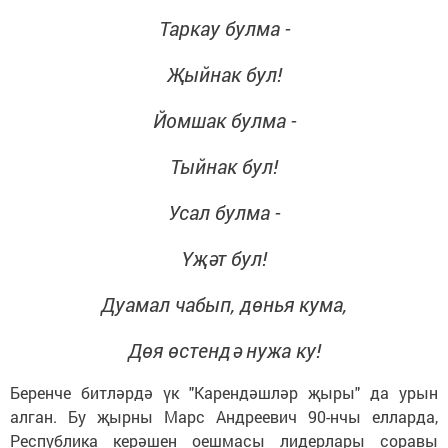
Таркау булма -
Җыйнак бул!
Йомшак булма -
Тыйнак бул!
Усал булма -
Үҗәт бул!
Дуамал чабып, дөн
ья кума,
Д
өя өстендә нужа ку!
Беренче битләрдә үк "Карендәшләр җыры" да урын
алган. Бу җырны Марс Андреевич 90-нчы елларда,
Республика керәшен оешмасы лидерлары соравы