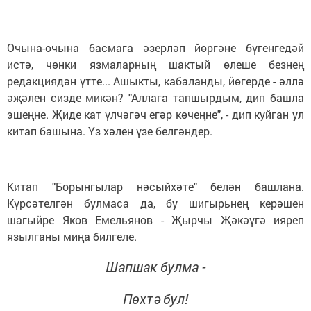
Очына-очына басмага әзерләп йөргәне бүгенгедәй
истә, чөнки язмаларның шактый өлеше безнең
редакциядән үтте... Ашыкты, кабаланды, йөгерде - әллә
әҗәлен сизде микән? "Аллага тапшырдым, дип башла
эшеңне. Җиде кат үлчәгәч егәр көчеңне", - дип куйган ул
китап башына. Үз хәлен үзе белгәндер.
Китап "Борынгылар нәсыйхәте" белән башлана.
Күрсәтелгән булмаса да, бу шигырьнең керәшен
шагыйре Яков Емельянов - Җырчы Җәкәүгә ияреп
язылганы миңа билгеле.
Шапшак булма -
Пөхтә бул!