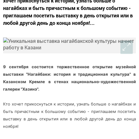
хочет прикоснуться к истории, узнать больше о
нагайбках и быть причастным к большому событию -
приглашаем посетить выставку в день открытия или в
любой другой день до конца ноября!...
9 сентября состоится торжественное открытие музейной
выставки "Нагайбаки: история и традиционная культура" в
Казанском Кремле в стенах национально-художественной
галереи "Хазинэ".
Кто хочет прикоснуться к истории, узнать больше о нагайбках и
быть причастным к большому событию - приглашаем посетить
выставку в день открытия или в любой другой день до конца
ноября!