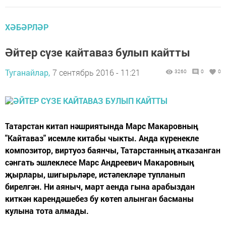
ХӘБӘРЛӘР
Әйтер сүзе кайтаваз булып кайтты
Туганайлар,
7 сентябрь 2016 - 11:21
3260
0
0
Татарстан китап нәшриятында Марс Макаровның
"Кайтаваз" исемле китабы чыкты. Анда күренекле
композитор, виртуоз баянчы, Татарстанның атказанган
сәнгать эшлеклесе Марс Андреевич Макаровның
җырлары, шигырьләре, истәлекләре тупланып
бирелгән. Ни аяныч, март аенда гына арабыздан
киткән карендәшебез бу көтеп алынган басманы
кулына тота алмады.