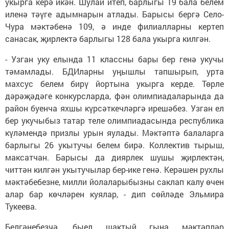
укырга керә икән. Шулай итеп, барлыгы 19 бала белем
иленә тәүге адымнарын атлады. Барысы бергә Село-
Чура мәктәбенә 109, ә инде филиалларны кертеп
санасак, җирлектә барлыгы 128 бала укырга килгән.
- Узган уку елында 11 классны бары бер генә укучы
тәмамлады. БДИларны уңышлы тапшырып, урта
махсус белем бирү йортына укырга керде. Төрле
дәрәҗәдәге конкурсларда, фән олимпиадаларында да
район буенча яхшы күрсәткечләргә ирешәбез. Узган ел
бер укучыбыз татар теле олимпиадасында республика
күләмендә призлы урын яулады. Мәктәптә балаларга
барлыгы 26 укытучы белем бирә. Коллектив тырыш,
максатчан. Барысы да диярлек шушы җирлектән,
читтән килгән укытучылар бер-ике генә. Керәшен рухлы
мәктәбебезне, милли йолаларыбызны саклап калу өчен
алар бар көчләрен куялар, - дип сөйләде Эльмира
Тукеева.
Белгәнебезчә, быел шактый гына мәктәпләр