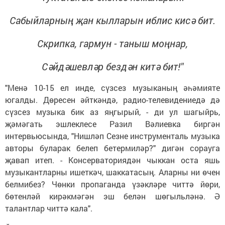
Сабыйларның җан кылларын иблис кисә бит.
Скрипка, гармун - таныш моңнар,
Сәйдәшевләр бездән китә бит!"
"Менә 10-15 ел инде, сүзсез музыканың әһәмияте
югалды. Дөресен әйткәндә, радио-телевидениедә дә
сүзсез музыка бик аз яңгырый, - ди ул шагыйрь,
җәмәгать эшлеклесе Разил Вәлиевка биргән
интервьюсында, "Нишләп Сезне инструменталь музыка
авторы буларак белеп бетермиләр?" дигән сорауга
җавап итеп. - Консерваториядән чыккан оста яшь
музыкантларны ишеткәч, шаккатасың. Аларны ни өчен
белмибез? Чөнки пропаганда үзәкләре читтә йөри,
бөтенләй кирәкмәгән эш белән шөгыльләнә. Ә
талантлар читтә кала".