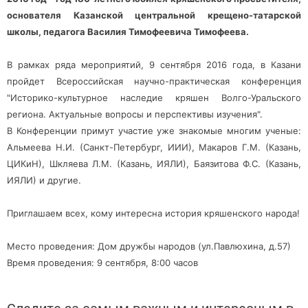
основателя Казанской центральной крещено-татарской
школы, педагога Василия Тимофеевича Тимофеева.
В рамках ряда мероприятий, 9 сентября 2016 года, в Казани
пройдет Всероссийская научно-практическая конференция
"Историко-культурное наследие кряшен Волго-Уральского
региона. Актуальные вопросы и перспективы изучения".
В Конференции примут участие уже знакомые многим ученые:
Альмеева Н.И. (Санкт-Петербург, ИИИ), Макаров Г.М. (Казань,
ЦИКиН), Шкляева Л.М. (Казань, ИЯЛИ), Баязитова Ф.С. (Казань,
ИЯЛИ) и другие.
Приглашаем всех, кому интересна история кряшенского народа!
Место проведения: Дом дружбы народов (ул.Павлюхина, д.57)
Время проведения: 9 сентября, 8:00 часов