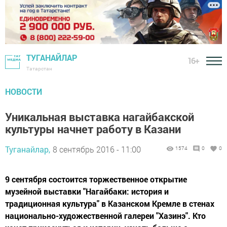
ТУГАНАЙЛАР
16+
Татарстан
НОВОСТИ
Уникальная выставка нагайбакской
культуры начнет работу в Казани
Туганайлар,
8 сентябрь 2016 - 11:00
1574
0
0
9 сентября состоится торжественное открытие
музейной выставки "Нагайбаки: история и
традиционная культура" в Казанском Кремле в стенах
национально-художественной галереи "Хазинэ". Кто