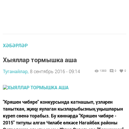
ХӘБӘРЛӘР
Хыяллар тормышка аша
Туганайлар,
8 сентябрь 2016 - 09:14
1383
0
0
"Кряшен чибяре" конкурсында катнашып, үзләрен
таныткан, җиңү яулаган кызларыбызның уңышларын
күреп сөенә торабыз. Бу көннәрдә "Кряшен чибяре -
2015" титулы алган Чиләбе өлкәсе Нагайбак районы