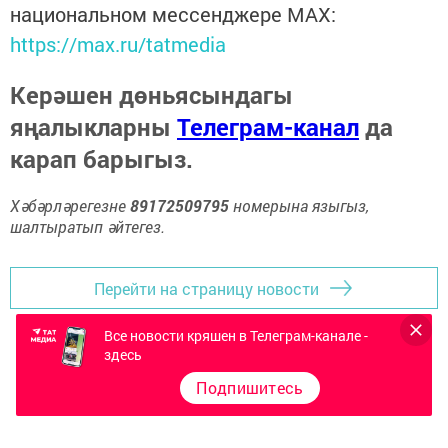
национальном мессенджере MАХ:
https://max.ru/tatmedia
Керәшен дөньясындагы
яңалыкларны
Телеграм-канал
да
карап барыгыз.
Хәбәрләрегезне
89172509795
номерына языгыз,
шалтыратып әйтегез.
Перейти на страницу новости
Все новости кряшен в Телеграм-канале -
здесь
Подпишитесь