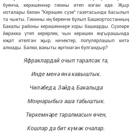
буенча, керәшеннәр гимны итеп язган иде. Җыр
ноталары белән "Керәшен сүзе" газетасында басылып
та чыкты. Гимнны иң беренче булып Башкортостанның
Бакалы районы керәшеннәре хоры башкарды. Сүзләре
йөрәккә үтеп керерлек, чын керәшен яңгырашында
иҗат ителгән җыр, ничектер, популярлашып китә
алмады. Бәлки, вакыты җитмәгән булгандыр?
Яфраклардай очып таралсак та,
Инде менә янә кавыштык.
Чиләбедә, Зәйдә, Бакалыда
Моңнарыбыз аша табыштык.
Төркемнәре таралмасын өчен,
Кошлар да бит күмәк очалар.