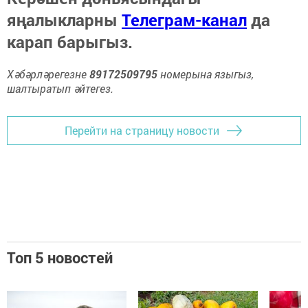
яңалыкларны
Телеграм-канал
да
карап барыгыз.
Хәбәрләрегезне
89172509795
номерына языгыз,
шалтыратып әйтегез.
Перейти на страницу новости
Топ 5 новостей