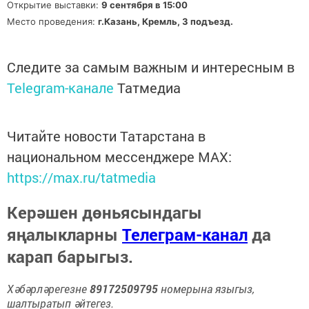
Открытие выставки:
9 сентября в 15:00
Место проведения:
г.Казань, Кремль, 3 подъезд.
Следите за самым важным и интересным в
Telegram-канале
Татмедиа
Читайте новости Татарстана в
национальном мессенджере MАХ:
https://max.ru/tatmedia
Керәшен дөньясындагы
яңалыкларны
Телеграм-канал
да
карап барыгыз.
Хәбәрләрегезне
89172509795
номерына языгыз,
шалтыратып әйтегез.