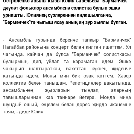
Остроленко авылы кызы Юлия Савельева "Бәрмәнчек"
дәүләт фольклор ансамбленә солистка булып эшкә
урнашты. Юлиянең сүзләреннән аңлашылганча,
"Бәрмәнчек"тә чыгыш ясау аның иң зур хыялы булган.
- Ансамбль турында беренче тапкыр "Бәрмәнчек"
Нагайбак районына концерт белән килгәч ишеттем. Ул
чагында, кайчан да булса "Бәрмәнчек" солисткасы
булырмын, дип, уйлап та карамаган идем. Эшкә
чакырып шалтыраткач, бәхеттән күкнең җиденче
катында идем. Моны мин бик озак көттем. Хәзер
коллектив белән танышам. Репетицияләр вакытында,
ансамбльнең җырларын тыңлап, аларның
тавышларыннан каз тәннәре йөгерә. Монда миңа
шундый ошый, күңелем белән дөрес җирдә икәнемне
тоям, - диде Юлия.