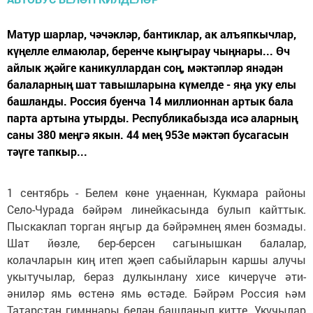
Матур шарлар, чәчәкләр, бантиклар, ак алъяпкычлар,
күңелле елмаюлар, беренче кыңгырау чыңнары... Өч
айлык җәйге каникуллардан соң, мәктәпләр янәдән
балаларның шат тавышларына күмелде - яңа уку елы
башланды. Россия буенча 14 миллионнан артык бала
парта артына утырды. Республикабызда исә аларның
саны 380 меңгә якын. 44 мең 953е мәктәп бусагасын
тәүге тапкыр...
1 сентябрь - Белем көне уңаеннан, Кукмара районы
Село-Чурада бәйрәм линейкасында булып кайттык.
Пыскаклап торган яңгыр да бәйрәмнең ямен бозмады.
Шат йөзле, бер-берсен сагынышкан балалар,
колачларын киң итеп җәеп сабыйларын каршы алучы
укытучылар, бераз дулкынлану хисе кичерүче әти-
әниләр ямь өстенә ямь өстәде. Бәйрәм Россия һәм
Татарстан гимннары белән башланып китте. Укучылар