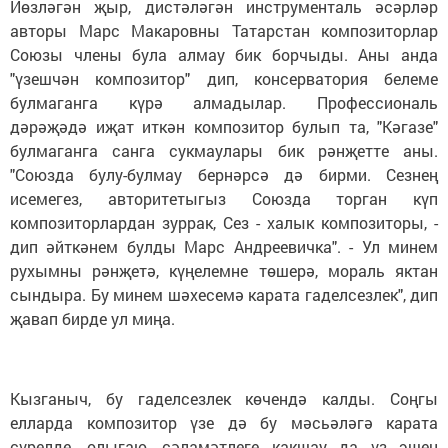
Йөзләгән җыр, дистәләгән инструменталь әсәрләр
авторы Марс Макаровны Татарстан композиторлар
Союзы члены була алмау бик борчыды. Аны анда
"үзешчән композитор" дип, консерватория белеме
булмаганга күрә алмадылар. Профессиональ
дәрәҗәдә иҗат иткән композитор булып та, "Кәгазе"
булмаганга санга сукмаулары бик рәнҗетте аны.
"Союзда булу-булмау бернәрсә дә бирми. Сезнең
исемегез, авторитетыгыз Союзда торган күп
композиторлардан зуррак, Сез - халык композиторы, -
дип әйткәнем булды Марс Андреевичка". - Ул минем
рухымны рәнҗетә, күңелемне төшерә, мораль яктан
сындыра. Бу минем шәхесемә карата гаделсезлек", дип
җавап бирде ул миңа.
Кызганыч, бу гаделсезлек көчендә калды. Соңгы
елларда композитор үзе дә бу мәсьәләгә карата
сүрелде, олыгаю, сәламәтлеге какшау да үз эшен