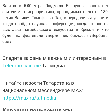
Завтра в 6.00 утра Людмила Белоусова расскажет
зрителям о мероприятиях, проводимых в честь 180-
летия Василия Тимофеева. Так, в передаче вы узнаете,
когда пройдет научная конференция, когда откроется
выставка нагайбакского искусства в Кремле и что
будет на фестивале «Бермянчек бакчасы»-«Вербицы
сад».
Следите за самым важным и интересным в
Telegram-канале
Татмедиа
Читайте новости Татарстана в
национальном мессенджере MАХ:
https://max.ru/tatmedia
Керәшен дөньясындагы