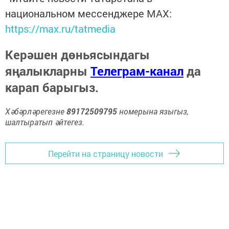
национальном мессенджере MАХ:
https://max.ru/tatmedia
Керәшен дөньясындагы
яңалыкларны
Телеграм-канал
да
карап барыгыз.
Хәбәрләрегезне
89172509795
номерына языгыз,
шалтыратып әйтегез.
Перейти на страницу новости