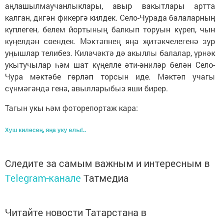
аңлашылмаучанлыклары, авыр вакытлары артта
калган, дигән фикергә килдек. Село-Чурада балаларның
күплеген, белем йортының балкып торуын күреп, чын
күңелдән сөендек. Мәктәпнең яңа җитәкчелегенә зур
уңышлар телибез. Киләчәктә дә акыллы балалар, үрнәк
укытучылар һәм шат күңелле әти-әниләр белән Село-
Чура мәктәбе гөрләп торсын иде. Мәктәп учагы
сүнмәгәндә генә, авылларыбыз яши бирер.
Тагын укы һәм фоторепортаж кара:
Хуш киләсең, яңа уку елы!..
Следите за самым важным и интересным в
Telegram-канале
Татмедиа
Читайте новости Татарстана в