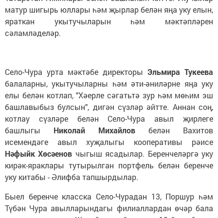
матур шигырь юллары һәм җырлар белән яңа уку елын,
яраткан укытучыларын һәм мәктәпләрен
сәламләделәр.
Село-Чура урта мәктәбе директоры
Эльмира Тукеева
балаларны, укытучыларны һәм әти-әниләрне яңа уку
елы белән котлап, "Хәерле сәгатьтә зур һәм мөһим эш
башлавыбыз булсын", дигән сүзләр әйтте. Аннан соң,
котлау сүзләре белән Село-Чура авыл җирлеге
башлыгы
Николай Михайлов
белән Вахитов
исемендәге авыл хуҗалыгы кооперативы рәисе
Нәфыйк Хөсәенов
чыгыш ясадылар. Беренчеләргә уку
кирәк-яраклары тутырылган портфель белән беренче
уку китабы - Әлифба тапшырдылар.
Быел беренче класска Село-Чурадан 13, Поршур һәм
Түбән Чура авылларындагы филиаллардан өчәр бала