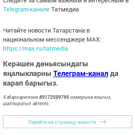
Следите за самым важным и интересным в
Telegram-канале
Татмедиа
Читайте новости Татарстана в
национальном мессенджере MАХ:
https://max.ru/tatmedia
Керәшен дөньясындагы
яңалыкларны
Телеграм-канал
да
карап барыгыз.
Хәбәрләрегезне
89172509795
номерына языгыз,
шалтыратып әйтегез.
Перейти на страницу новости