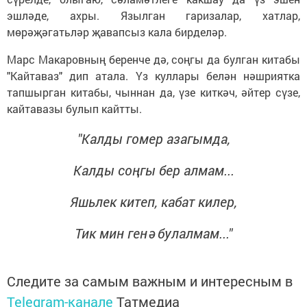
эшләде, ахры. Язылган гаризалар, хатлар,
мөрәҗәгатьләр җавапсыз кала бирделәр.
Марс Макаровның беренче дә, соңгы да булган китабы
"Кайтаваз" дип атала. Үз куллары белән нәшриятка
тапшырган китабы, чыннан да, үзе киткәч, әйтер сүзе,
кайтавазы булып кайтты.
"Калды гомер азагымда,
Калды соңгы бер алмам...
Яшьлек китеп, кабат килер,
Тик мин генә булалмам..."
Следите за самым важным и интересным в
Telegram-канале
Татмедиа