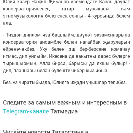
Юлия хәзер Нәҗип Җиһанов исемендәге Казан дәүләт
консерваториясенең татар музыкасы һәм
этномузыкология бүлегенең соңгы - 4 курсында белем
ала.
- Тиздән диплом яза башлыйм, дәүләт экзаменнарына
консерватория ансамбле белән нагайбак җыруларын
өйрәнәчәкбез. Уку белән эш бер-берсенә комачау
итмәс, дип уйлыйм. Икесенә дә вакытны дөрес бүләргә
тырышырмын. Алла бирса, барысы да яхшы булыр! -
дип, планнары белән бүлеште чибәр кызыбыз.
Без, үз чиратыбызда, Юлиягә иҗади уңышлар телибез.
Следите за самым важным и интересным в
Telegram-канале
Татмедиа
Читайте новости Татарстана в