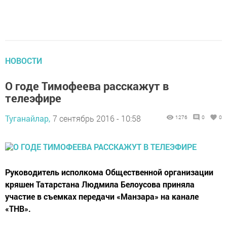
НОВОСТИ
О годе Тимофеева расскажут в
телеэфире
Туганайлар,
7 сентябрь 2016 - 10:58
1276
0
0
Руководитель исполкома Общественной организации
кряшен Татарстана Людмила Белоусова приняла
участие в съемках передачи «Манзара» на канале
«ТНВ».