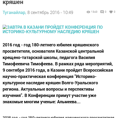
кряшен
Туганайлар,
8 сентябрь 2016 - 10:49
1343
0
0
2016 год - год 180-летнего юбилея кряшенского
просветителя, основателя Казанской центральной
крещено-татарской школы, педагога Василия
Тимофеевича Тимофеева. В рамках ряда мероприятий,
9 сентября 2016 года, в Казани пройдет Всероссийская
научно-практическая конференция "Историко-
культурное наследие кряшен Волго-Уральского
региона. Актуальные вопросы и перспективы
изучения". В Конференции примут участие уже
знакомые многим ученые: Альмеева...
2016 год - год 180-летнего юбилея кряшенского просветителя,