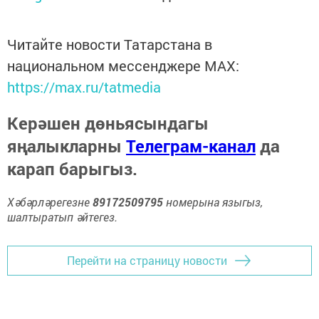
Читайте новости Татарстана в
национальном мессенджере MАХ:
https://max.ru/tatmedia
Керәшен дөньясындагы
яңалыкларны
Телеграм-канал
да
карап барыгыз.
Хәбәрләрегезне
89172509795
номерына языгыз,
шалтыратып әйтегез.
Перейти на страницу новости