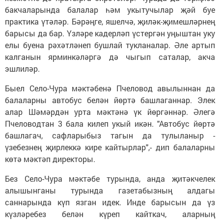
бакчаларында балалар һәм укытучылар җәй буе
практика үтәләр. Бәрәңге, яшелчә, җиләк-җимешләрнең
барысы да бар. Үзләре кадерләп үстергән уңыштан уку
елы буена рәхәтләнеп бушлай тукланалар. Әле артып
калганын ярминкәләргә дә чыгып саталар, акча
эшлиләр.
Быел Село-Чура мәктәбенә Пчеловод авылыннан да
балаларны автобус белән йөртә башлаганнар. Элек
алар Шәмәрдән урта мәктәнә үк йөргәннәр. Әлегә
Пчеловодтан 3 бала килеп укый икән. "Автобус йөртә
башлагач, сафларыбыз тагын да тулыланыр -
үзебезнең җирлеккә кире кайтырлар",- дип балаларны
көтә мәктәп директоры.
Без Село-Чура мәктәбе турында, анда җитәкчелек
алышынганы турында газетабызның алдагы
саннарында күп язган идек. Инде барысын да үз
күзләребез белән күреп кайткач, аларның