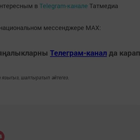
интересным в
Telegram-канале
Татмедиа
в национальном мессенджере MАХ:
 яңалыкларны
Телеграм-канал
да кара
языгыз, шалтыратып әйтегез.