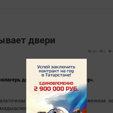
ывает двери
996
0
тнолагерь для детей-кряшен «Айбагыр».
палаточном лагере «Кама», расположенном н
амадышском районе.