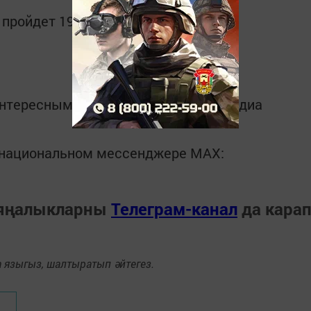
пройдет 19 июля.
интересным в
Telegram-канале
Татмедиа
в национальном мессенджере MАХ:
 яңалыкларны
Телеграм-канал
да кара
языгыз, шалтыратып әйтегез.