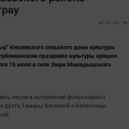
трау
1339
0
р" Князевского сельского дома культуры
спубликанском празднике культуры кряшен
ялся 16 июля в селе Зюри Мамадышского
ись песни в исполнении фольклорного
го дуэта Тамары Багаевой и Валентины
ной.