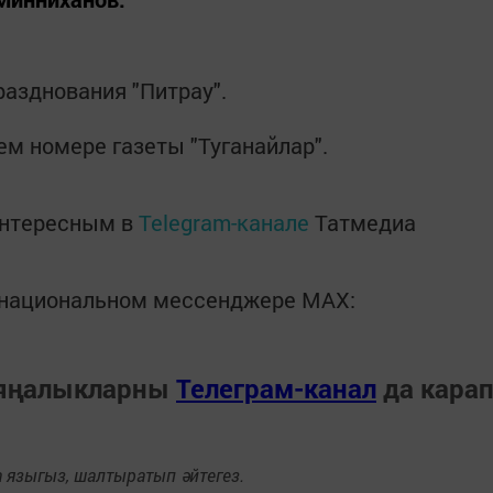
азднования "Питрау".
м номере газеты "Туганайлар".
интересным в
Telegram-канале
Татмедиа
в национальном мессенджере MАХ:
 яңалыкларны
Телеграм-канал
да кара
языгыз, шалтыратып әйтегез.