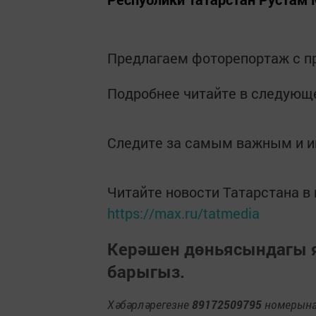
Предлагаем фоторепортаж с пр
Подробнее читайте в следующе
Следите за самым важным и 
Читайте новости Татарстана 
https://max.ru/tatmedia
Керәшен дөньясындагы
барыгыз.
Хәбәрләрегезне
89172509795
номерына 