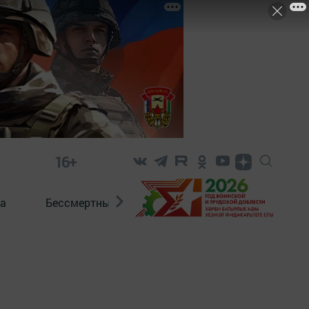
16+
а
Бессмертный полк. Кряшены