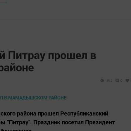
й Питрау прошел в
районе
1542
0
ского района прошел Республиканский
ы "Питрау". Праздник посетил Президент
Минниханов.