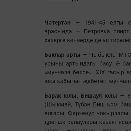
Чәтертән
— 1941-45 елгы с
арасында — Петровка спирт
хәзерге көннәрдә дә ул тирәлә
Баклар арты
— Чыбыклы МТСы
урыны артындагы басу. Ә ба
«мунчала бөясе». XIX гасыр 
юкә кабыгын җебетеп, мунчала
Барак юлы, Бишаул юлы
— Ур
(Шыкмай, Түбән Биш һәм баш
елгасы, Фәрхенур чокырлары 
дренаж канаулары казып ясал
яңасы —авылдан читтә. Ба