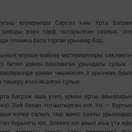
угыш елларында Сарсаз һәм Урта Багра
 заводы өчен торф чыгарылган сазлык. Әл
рдә техника бата торган урыннар бар.
ның ягулык-майлау материаллары сакланга
су бетеп урман башланган урындагы сулык 
азакларында урман чишмәсен 3 урыннан буып
 төшерү өчен ясалган сулык.
та Баграж аша үтеп, урман арты авыллары
ка) Зәй белән тоташтырган юл. Ул — Бурсы
аша күпер салып, таш җәеп, сазлы урыннард
ган борынгы юл. Элекке юл авыл аша үтә иде
рак атамасы сугыш алды елларында ага