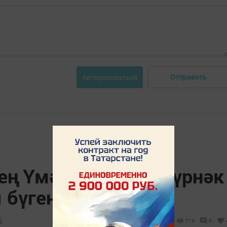
Отправить
Авторизоваться
ең Үмәк, Черкас, Шүрнәк
 бүгенге тормыш
5
713
0