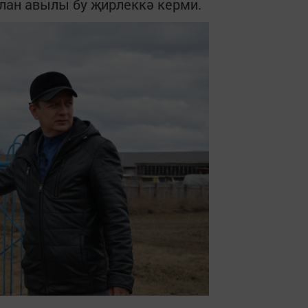
алан авылы бу җирлеккә керми.