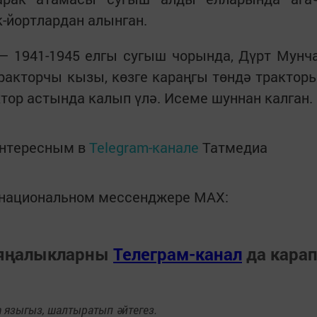
к-йортлардан алынган.
 1941-1945 елгы сугыш чорында, Дүрт Мунч
акторчы кызы, көзге караңгы төндә трактор
ктор астында калып үлә. Исеме шуннан калган.
интересным в
Telegram-канале
Татмедиа
в национальном мессенджере MАХ:
 яңалыкларны
Телеграм-канал
да кара
языгыз, шалтыратып әйтегез.