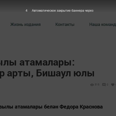
3
Автоматическое закрытие баннера через
Жизнь издания
Контакты
Наша команд
ылы атамалары:
ар арты, Бишаул юлы
515
0
авылы атамалары белән Федора Краснова