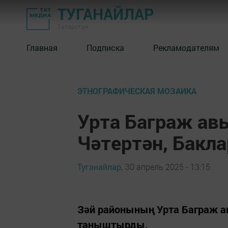
ТУГАНАЙЛАР
Татарстан
Главная
Подписка
Рекламодателям
ЭТНОГРАФИЧЕСКАЯ МОЗАИКА
Урта Баграж ав
Чәтертән, Бакл
Туганайлар,
30 апрель 2025 - 13:15
Зәй районының Урта Баграж 
таныштырды.