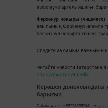
әзерләүче артель яшәгән бара
Фәрхенур чокыры (чишмәсе)
—
авылының Фәрхенур исемле тр
белән шул чокырга төшеп, тра
Следите за самым важным и 
Читайте новости Татарстана 
https://max.ru/tatmedia
Керәшен дөньясындагы
барыгыз.
Хәбәрләрегезне
89172509795
номерына 