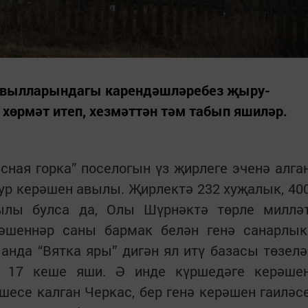
авылларындагы карендәшләребез җыру-
өрмәт итеп, хезмәттән тәм табып яшиләр.
ная горка” поселогын үз җирлеге эченә алга
ур керәшен авылы. Җирлектә 232 хуҗалык, 40
ылы булса да, Олы Шүрнәктә төрле миллә
әшеннәр саны бармак белән генә санарлык
 анда “Вятка яры” дигән ял итү базасы төзелә
 17 кеше яши. Ә инде күршедәге керәше
шесе калган Черкас, бер генә керәшен гаиләс