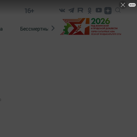
16+
а
Бессмертный полк. Кряшены
0