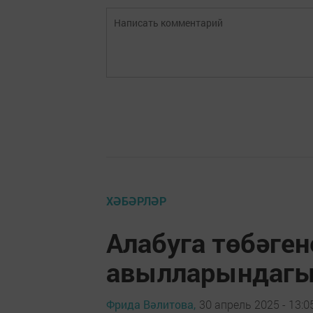
ХӘБӘРЛӘР
Алабуга төбәген
авылларындагы
Фрида Вәлитова,
30 апрель 2025 - 13:0