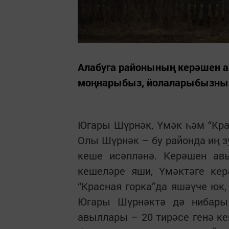
Алабуга районының керәшен 
моңнарыбыз, йолаларыбызны х
Югары Шүрнәк, Үмәк һәм “Крас
Олы Шүрнәк – бу районда иң з
кеше исәпләнә. Керәшен ав
кешеләре яши, Үмәктәге кер
“Красная горка”да яшәүче юк,
Югары Шүрнәктә дә нибары
авыллары – 20 тирәсе генә ке