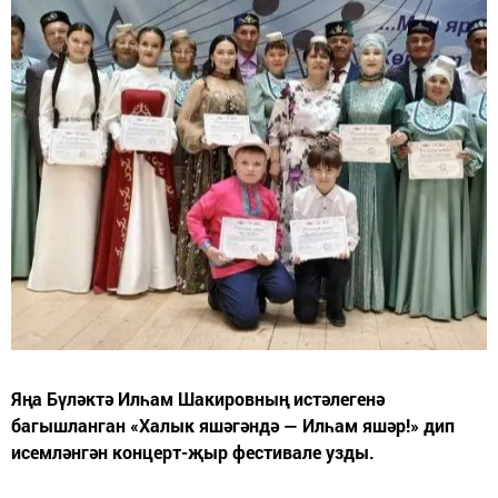
Яңа Бүләктә Илһам Шакировның истәлегенә
багышланган «Халык яшәгәндә — Илһам яшәр!» дип
исемләнгән концерт-җыр фестивале узды.