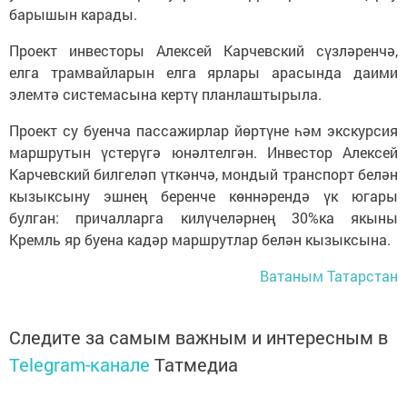
барышын карады.
Проект инвесторы Алексей Карчевский сүзләренчә,
елга трамвайларын елга ярлары арасында даими
элемтә системасына кертү планлаштырыла.
Проект су буенча пассажирлар йөртүне һәм экскурсия
маршрутын үстерүгә юнәлтелгән. Инвестор Алексей
Карчевский билгеләп үткәнчә, мондый транспорт белән
кызыксыну эшнең беренче көннәрендә үк югары
булган: причалларга килүчеләрнең 30%ка якыны
Кремль яр буена кадәр маршрутлар белән кызыксына.
Ватаным Татарстан
Следите за самым важным и интересным в
Telegram-канале
Татмедиа