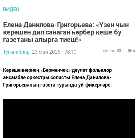
ВИДЕО
Елена Данилова-Григорьева: «Үзен чын
керәшен дип санаган һәрбер кеше бу
газетаны алырга тиеш!»
Туганайлар,
23 май 2026 - 08:10
218
0
0
Керәшеннәрнең «Бәрмәнчек» дәүләт фольклор
ансамбле оркестры солисты Елена Данилова-
Григорьеваның газета турында уй-фикерләре.