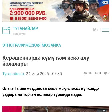
ТУГАНАЙЛАР
16+
Татарстан
ЭТНОГРАФИЧЕСКАЯ МОЗАИКА
Керәшеннәрдә күмү һәм искә алу
йолалары
Туганайлар,
24 май 2026 - 07:30
532
0
2
Ольга Гыйльметдинова кеше мәңгелеккә күчкәндә
уздырыла торган йолалар турында язды.