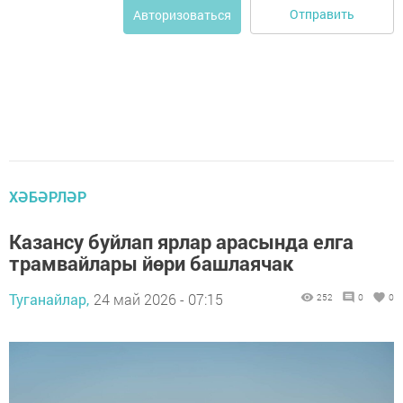
Отправить
Авторизоваться
ХӘБӘРЛӘР
Казансу буйлап ярлар арасында елга
трамвайлары йөри башлаячак
Туганайлар,
24 май 2026 - 07:15
252
0
0