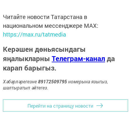
Читайте новости Татарстана в
национальном мессенджере MАХ:
https://max.ru/tatmedia
Керәшен дөньясындагы
яңалыкларны
Телеграм-канал
да
карап барыгыз.
Хәбәрләрегезне
89172509795
номерына языгыз,
шалтыратып әйтегез.
Перейти на страницу новости