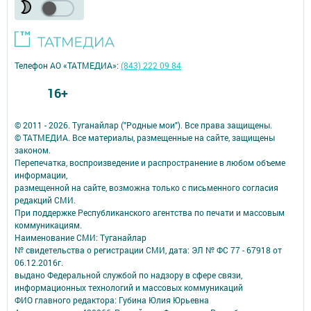
Телефон АО «ТАТМЕДИА»:
(843) 222 09 84
16+
© 2011 - 2026. Туганайлар ("Родные мои"). Все права защищены.
© ТАТМЕДИА. Все материалы, размещенные на сайте, защищены
законом.
Перепечатка, воспроизведение и распространение в любом объеме
информации,
размещенной на сайте, возможна только с письменного согласия
редакций СМИ.
При поддержке Республиканского агентства по печати и массовым
коммуникациям.
Наименование СМИ: Туганайлар
№ свидетельства о регистрации СМИ, дата: ЭЛ № ФС 77 - 67918 от
06.12.2016г.
выдано Федеральной службой по надзору в сфере связи,
информационных технологий и массовых коммуникаций
ФИО главного редактора: Губина Юлия Юрьевна