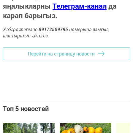
яңалыкларны
Телеграм-канал
да
карап барыгыз.
Хәбәрләрегезне
89172509795
номерына языгыз,
шалтыратып әйтегез.
Перейти на страницу новости
Топ 5 новостей