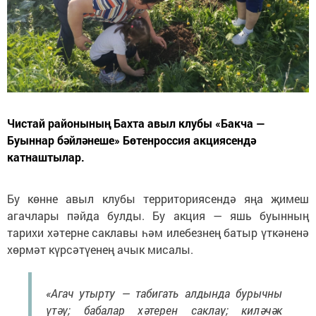
Чистай районының Бахта авыл клубы «Бакча —
Буыннар бәйләнеше» Бөтенроссия акциясендә
катнаштылар.
Бу көнне авыл клубы территориясендә яңа җимеш
агачлары пәйда булды. Бу акция — яшь буынның
тарихи хәтерне саклавы һәм илебезнең батыр үткәненә
хөрмәт күрсәтүенең ачык мисалы.
«Агач утырту — табигать алдында бурычны
үтәү; бабалар хәтерен саклау; киләчәк