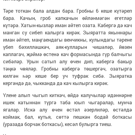
Тәре тоткан бала алдан бара. Гробны 6 кеше күтәреп
бара. Качын, гроб капкачын өйләнмәгән егетләр
күтәрә. Хатын-кызлар иман әйтеп озата. Кабергә дә кач
манган су сибеп калырга кирәк. Зыяратта якыннары
иман әйтеп, маңгаендагы венчикны, кулындагы тәрене
үбеп бәхилләшкәч, аяк-кулларын чишәләр, йөзен
каплагач, җәймә өстенә кач формасында гүр балчыгы
сибәләр. Урын сатып алу өчен дип, кабергә бакыр
тәңкә чөяләр. Гробны кабергә төшергәч, озатырга
килгән һәр кеше бер уч туфрак сибә. Зыяратка
кергәндә дә, чыкканда да кач кылырга кирәк.
Үлене алып чыгып киткәч, өйдә калучылар идәннәрне
ишек катыннан түргә таба юып чыгаралар, мунча
ягалар. Искә алу өчен өстәл әзерлиләр, өстәлдә
коймак, бал, кутья, сөттә пешкән бодай боткасы
(уразада борчак боткасы), кесәл булырга тиеш.