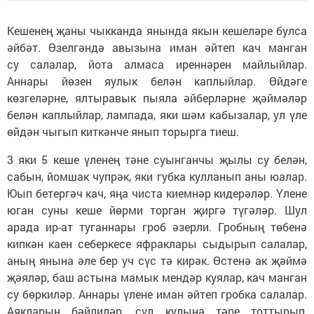
Кешенең җаны чыкканда янында якын кешеләре булса
әйбәт. Өзелгәндә авызына иман әйтеп кач манган
су салалар, йота алмаса иреннәрен майлыйлар.
Аннары йөзен яулык белән каплыйлар. Өйдәге
көзгеләрне, ялтыравык пыяла әйберләрне җәймәләр
белән каплыйлар, лампада, яки шәм кабызалар, ул үле
өйдән чыгып киткәнче янып торырга тиеш.
3 яки 5 кеше үленең тәне суынганчы җылы су белән,
сабын, йомшак чупрәк, яки губка кулланып аны юалар.
Юып бетергәч кач, яңа чиста киемнәр кидерәләр. Үлене
юган суны кеше йөрми торган җиргә түгәләр. Шул
арада ир-ат туганнары гроб әзерли. Гробның төбенә
кипкән каен себеркесе яфраклары сыдырып салалар,
аның янына әле бер уч сүс тә кирәк. Өстенә ак җәймә
җәяләр, баш астына мамык мендәр куялар, кач манган
су бөркиләр. Аннары үлене иман әйтеп гробка салалар.
Аякларын бәйлиләр, сул кулына тәре тоттырып,