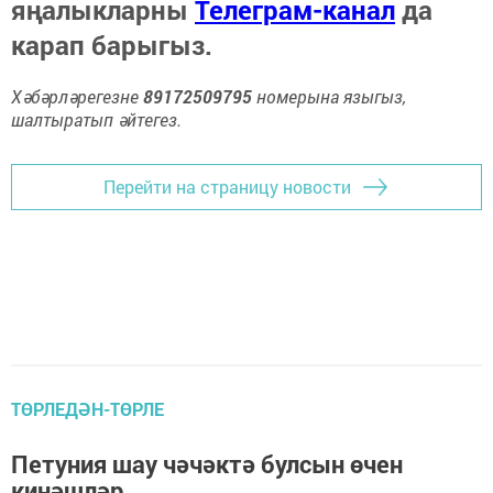
яңалыкларны
Телеграм-канал
да
карап барыгыз.
Хәбәрләрегезне
89172509795
номерына языгыз,
шалтыратып әйтегез.
Перейти на страницу новости
ТӨРЛЕДӘН-ТӨРЛЕ
Петуния шау чәчәктә булсын өчен
киңәшләр