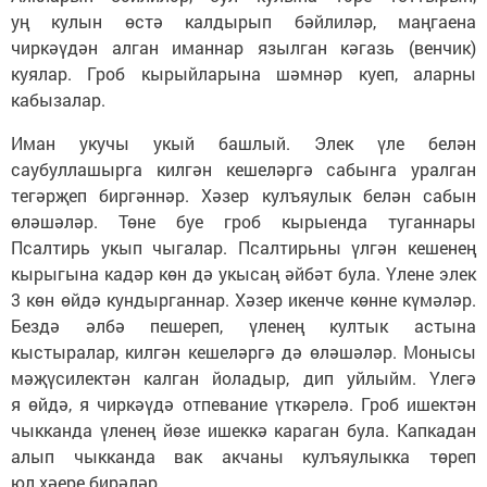
уң кулын өстә калдырып бәйлиләр, маңгаена
чиркәүдән алган иманнар язылган кәгазь (венчик)
куялар. Гроб кырыйларына шәмнәр куеп, аларны
кабызалар.
Иман укучы укый башлый. Элек үле белән
саубуллашырга килгән кешеләргә сабынга уралган
тегәрҗеп биргәннәр. Хәзер кулъяулык белән сабын
өләшәләр. Төне буе гроб кырыенда туганнары
Псалтирь укып чыгалар. Псалтирьны үлгән кешенең
кырыгына кадәр көн дә укысаң әйбәт була. Үлене элек
3 көн өйдә кундырганнар. Хәзер икенче көнне күмәләр.
Бездә әлбә пешереп, үленең култык астына
кыстыралар, килгән кешеләргә дә өләшәләр. Монысы
мәҗүсилектән калган йоладыр, дип уйлыйм. Үлегә
я өйдә, я чиркәүдә отпевание үткәрелә. Гроб ишектән
чыкканда үленең йөзе ишеккә караган була. Капкадан
алып чыкканда вак акчаны кулъяулыкка төреп
юл хәере бирәләр.