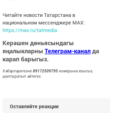
Читайте новости Татарстана в
национальном мессенджере MАХ:
https://max.ru/tatmedia
Керәшен дөньясындагы
яңалыкларны
Телеграм-канал
да
карап барыгыз.
Хәбәрләрегезне
89172509795
номерына языгыз,
шалтыратып әйтегез.
Оставляйте реакции