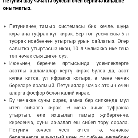
Петуния шау чәчәктә булсын өчен берничә киңәшне
онытмагыз.
Петуниянең тамыр системасы бик көчле, шуңа
күрә аңа туфрак күп кирәк. Бер төп үсемлеккә 5 л
туфрак исәбеннән утыртыр урын сайлагыз. Әгәр
савытка утыртасыз икән, 10 л чүлмәккә ике генә
төп чәчәк сыя дигән сүз.
Июньнең беренче яртысында үсемлекләргә
азотлы ашламалар кертү кирәк булса да, азот
күпкә китсә, ул яфракка котыра, ә менә чәчәк
бөреләре яралмый. Петунияләр чәчәк атсын өчен
аларга фосфор белән калий кирәк.
Бу чәчәккә суны сирәк, әмма бер сипкәндә мул
итеп сибәргә кирәк. Ә менә ачык туфракка
утыртып, әле яхшылап тамыр җибәргәнче,
киресенчә, суны аз-азлап еш сибеп тору сорала.
Петуния көчәеп үсеп китеп тә, чәчәккә
бөреләнергә ашыкмый икән, су сибүне чикләбрәк