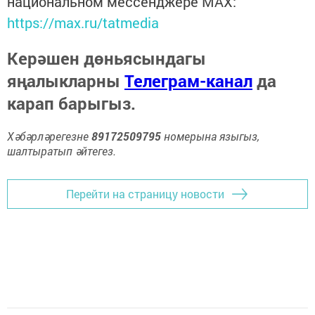
национальном мессенджере MАХ:
https://max.ru/tatmedia
Керәшен дөньясындагы
яңалыкларны
Телеграм-канал
да
карап барыгыз.
Хәбәрләрегезне
89172509795
номерына языгыз,
шалтыратып әйтегез.
Перейти на страницу новости