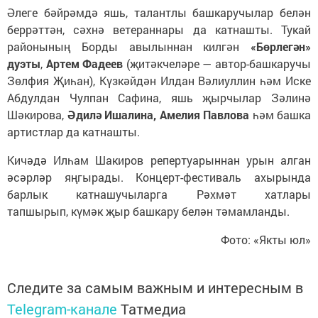
Әлеге бәйрәмдә яшь, талантлы башкаручылар белән
беррәттән, сәхнә ветераннары да катнашты. Тукай
районының Борды авылыннан килгән
«Бөрлегән»
дуэты
,
Артем Фадеев
(җитәкчеләре — автор-башкаручы
Зөлфия Җиһан), Күзкәйдән Илдан Вәлиуллин һәм Иске
Абдулдан Чулпан Сафина, яшь җырчылар Зәлинә
Шәкирова,
Әдилә Ишалина, Амелия Павлова
һәм башка
артистлар да катнашты.
Кичәдә Илһам Шакиров репертуарыннан урын алган
әсәрләр яңгырады. Концерт-фестиваль ахырында
барлык катнашучыларга Рәхмәт хатлары
тапшырып, күмәк җыр башкару белән тәмамланды.
Фото: «Якты юл»
Следите за самым важным и интересным в
Telegram-канале
Татмедиа