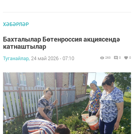
ХӘБӘРЛӘР
Бахталылар Бөтенроссия акциясендә
катнаштылар
Туганайлар,
24 май 2026 - 07:10
263
0
0