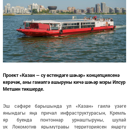
Проект «Казан — су өстендәге шәһәр» концепциясенә
керәчәк, аны гамәлгә ашыруны кичә шәһәр мэры Илсур
Метшин тикшерде.
Эш сәфәре барышында ул «Казан» гаилә үзәге
янындагы яңа причал инфраструктурасын, Кремль
яр буенда понтоннар урнаштыруны, шулай
ук Локомотив ярымутравы территориясен яңарту