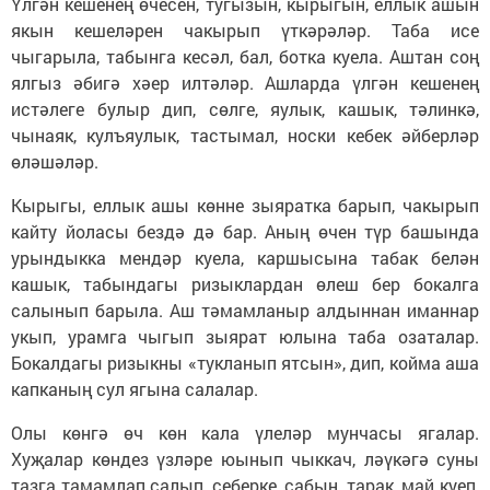
Үлгән кешенең өчесен, тугызын, кырыгын, еллык ашын
якын кешеләрен чакырып үткәрәләр. Таба исе
чыгарыла, табынга кесәл, бал, ботка куела. Аштан соң
ялгыз әбигә хәер илтәләр. Ашларда үлгән кешенең
истәлеге булыр дип, сөлге, яулык, кашык, тәлинкә,
чынаяк, кулъяулык, тастымал, носки кебек әйберләр
өләшәләр.
Кырыгы, еллык ашы көнне зыяратка барып, чакырып
кайту йоласы бездә дә бар. Аның өчен түр башында
урындыкка мендәр куела, каршысына табак белән
кашык, табындагы ризыклардан өлеш бер бокалга
салынып барыла. Аш тәмамланыр алдыннан иманнар
укып, урамга чыгып зыярат юлына таба озаталар.
Бокалдагы ризыкны «тукланып ятсын», дип, койма аша
капканың сул ягына салалар.
Олы көнгә өч көн кала үлеләр мунчасы ягалар.
Хуҗалар көндез үзләре юынып чыккач, ләүкәгә суны
тазга тамамлап салып, себерке, сабын, тарак, май куеп,