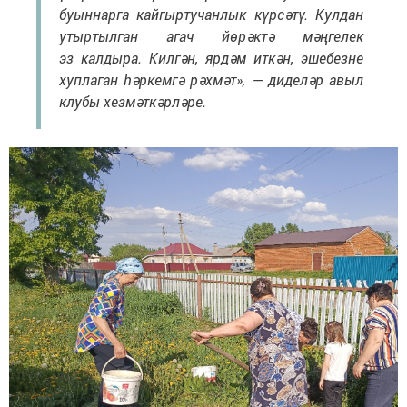
буыннарга кайгыртучанлык күрсәтү. Кулдан
утыртылган агач йөрәктә мәңгелек
эз калдыра. Килгән, ярдәм иткән, эшебезне
хуплаган һәркемгә рәхмәт», — диделәр авыл
клубы хезмәткәрләре.