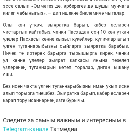
эссе салып «Әммәгез дә, әрберегез дә шушы мунчага
килеп чабыныгыз», — дип ишекне бикләмичә чыгалар.
Олы көн үткәч, зыяратка барып, кабер өсләрен
чистартып кайтабыз, чөнки Пасхадан соң 10 көн үткәч
үлеләр Пасхасы көнне кызыл күкәйләр, куличлар алып
үлгән туганнарыбызны сыйларга зыяратка барабыз.
Ничек тә иртәрәк барырга тырышырга кирәк, чөнки
ул көнне үлеләр зыярат капкасы янына тезелеп
үзләренең туганнарын көтеп торалар, дигән ышану
яши.
Без исән чакта үлгән туганнарыбызны иман укып искә
алып торырга тиешбез. Зыяратка барып, кабер өсләрен
карап тору исәннәрнең изге бурычы.
Следите за самым важным и интересным в
Telegram-канале
Татмедиа