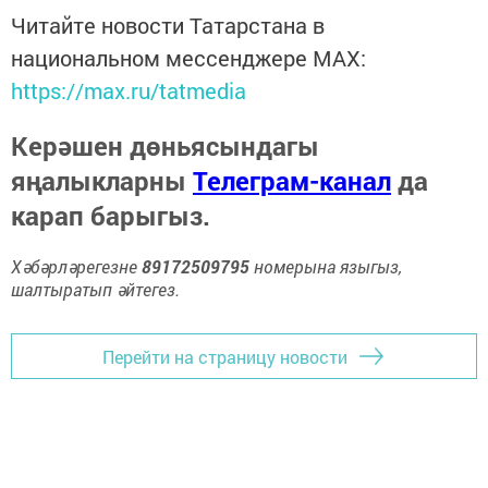
Читайте новости Татарстана в
национальном мессенджере MАХ:
https://max.ru/tatmedia
Керәшен дөньясындагы
яңалыкларны
Телеграм-канал
да
карап барыгыз.
Хәбәрләрегезне
89172509795
номерына языгыз,
шалтыратып әйтегез.
Перейти на страницу новости