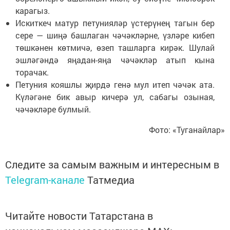
карагыз.
Искиткеч матур петунияләр үстерүнең тагын бер
сере — шиңә башлаган чәчәкләрне, үзләре кибеп
төшкәнен көтмичә, өзеп ташларга кирәк. Шулай
эшләгәндә яңадан-яңа чәчәкләр атып кына
торачак.
Петуния кояшлы җирдә генә мул итеп чәчәк ата.
Күләгәне бик авыр кичерә ул, сабагы озыная,
чәчәкләре булмый.
Фото: «Туганайлар»
Следите за самым важным и интересным в
Telegram-канале
Татмедиа
Читайте новости Татарстана в