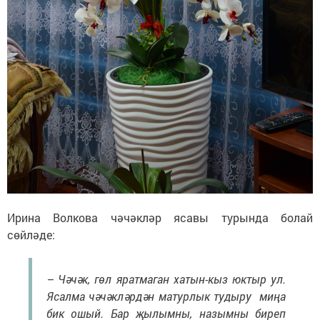
Ирина Волкова чәчәкләр ясавы турында болай
сөйләде:
– Чәчәк, гөл яратмаган хатын-кыз юктыр ул.
Ясалма чәчәкләрдән матурлык тудыру миңа
бик ошый. Бар җылымны, назымны биреп