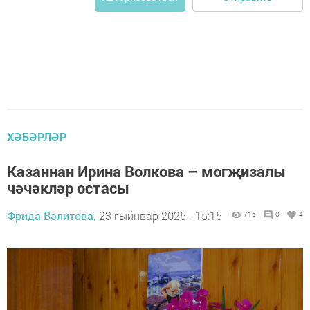
ХӘБӘРЛӘР
Казаннан Ирина Волкова – могҗизалы
чәчәкләр остасы
Фрида Вәлитова,
23 гыйнвар 2025 - 15:15
716
0
4