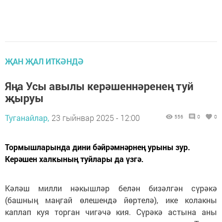
ҖАН ҖАЛ ИТКӘНДӘ
Яңа Усы авылы керәшеннәренең туй
җыруы
Туганайлар,
23 гыйнвар 2025 - 12:00
556
0
0
Тормышларында дини бәйрәмнәрнең урыны зур.
Керәшен халкының туйлары да үзгә.
Кәләш милли нәкышләр белән бизәлгән сүрәкә
(башның маңгай өлешендә йөртелә), ике колакны
каплап куя торган чигәчә кия. Сүрәкә астына аны