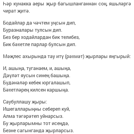
Һәр кунакка аеры җыр багышланганнан соң, яшьләргә
чират җитә.
Бодайлар да чәчтем уңсын дип,
Буразналары тулсын дип.
Без бер ходайлардан бик телибез,
Бик бәхетле парлар булсын дип.
Мәҗлес ахырында тау итү (рәхмәт) җырлары яңгырый:
И, ашыңа, туганаем, и, ашыңа,
Дәүләт яусын синең башыңа.
Бүдәнәләр кебек юргалашып,
Бәхетләрең килсен каршыңа.
Саубуллашу җыры:
Ишегалларыңны себереп куй,
Алма тәгәрәтеп уйнарсыз.
Бу җырларымны тот исеңдә,
Безне сагынганда җырларсыз.