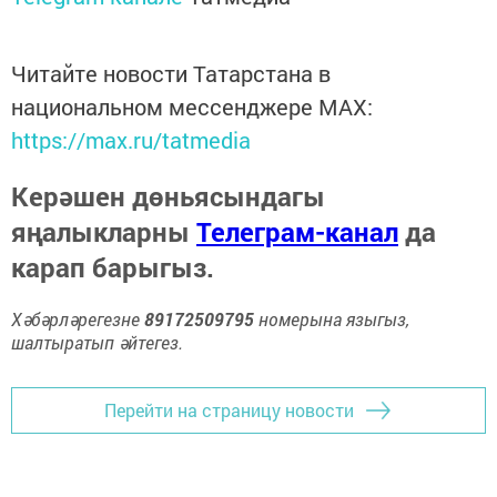
Читайте новости Татарстана в
национальном мессенджере MАХ:
https://max.ru/tatmedia
Керәшен дөньясындагы
яңалыкларны
Телеграм-канал
да
карап барыгыз.
Хәбәрләрегезне
89172509795
номерына языгыз,
шалтыратып әйтегез.
Перейти на страницу новости