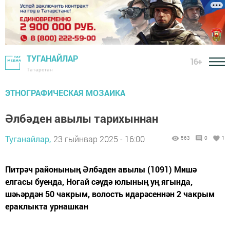
ТУГАНАЙЛАР
16+
Татарстан
ЭТНОГРАФИЧЕСКАЯ МОЗАИКА
Әлбәден авылы тарихыннан
Туганайлар,
23 гыйнвар 2025 - 16:00
563
0
1
Питрәч районының Әлбәден авылы (1091) Мишә
елгасы буенда, Ногай сәүдә юлының уң ягында,
шәһәрдән 50 чакрым, волость идарәсеннән 2 чакрым
ераклыкта урнашкан