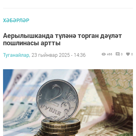
ХӘБӘРЛӘР
Аерылышканда түләнә торган дәүләт
пошлинасы артты
Туганайлар,
23 гыйнвар 2025 - 14:36
466
0
0