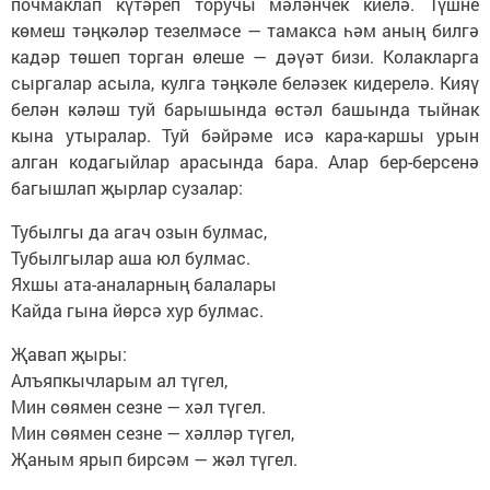
почмаклап күтәреп торучы мәләнчек киелә. Түшне
көмеш тәңкәләр тезелмәсе — тамакса һәм аның билгә
кадәр төшеп торган өлеше — дәүәт бизи. Колакларга
сыргалар асыла, кулга тәңкәле беләзек кидерелә. Кияү
белән кәләш туй барышында өстәл башында тыйнак
кына утыралар. Туй бәйрәме исә кара-каршы урын
алган кодагыйлар арасында бара. Алар бер-берсенә
багышлап җырлар сузалар:
Тубылгы да агач озын булмас,
Тубылгылар аша юл булмас.
Яхшы ата-аналарның балалары
Кайда гына йөрсә хур булмас.
Җавап җыры:
Алъяпкычларым ал түгел,
Мин сөямен сезне — хәл түгел.
Мин сөямен сезне — хәлләр түгел,
Җаным ярып бирсәм — жәл түгел.