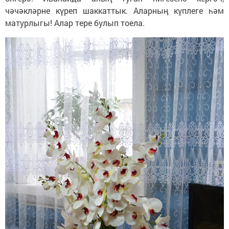
чәчәкләрне күреп шаккаттык. Аларның күплеге һәм
матурлыгы! Алар тере булып тоела.