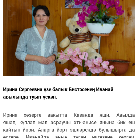
Ирина Сергеевна үзе балык Бистәсенең Иванай
авылында туып-үскән.
Ирина хәзерге вакытта Казанда яши. Авылда
яшәп, күпләп мал асраучы әти-әнисе янына бик еш
кайтып йөри. Аларга йорт эшләрендә булышырга да
өлгерә. Иванайда аның туган нигезенә кергәч,