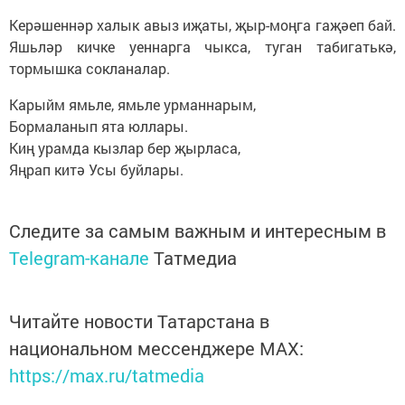
Керәшеннәр халык авыз иҗаты, җыр-моңга гаҗәеп бай.
Яшьләр кичке уеннарга чыкса, туган табигатькә,
тормышка сокланалар.
Карыйм ямьле, ямьле урманнарым,
Бормаланып ята юллары.
Киң урамда кызлар бер җырласа,
Яңрап китә Усы буйлары.
Следите за самым важным и интересным в
Telegram-канале
Татмедиа
Читайте новости Татарстана в
национальном мессенджере MАХ:
https://max.ru/tatmedia