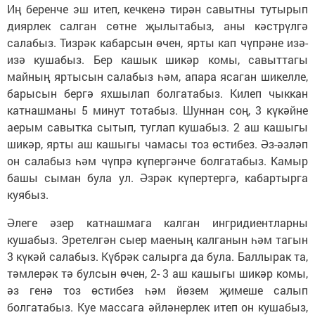
Иң беренче эш итеп, кечкенә тирән савытны тутырып
диярлек салган сөтне җылытабыз, аны кәстрүлгә
салабыз. Тизрәк кабарсын өчен, ярты кап чүпрәне изә-
изә кушабыз. Бер кашык шикәр комы, савыттагы
майның яртысын салабыз һәм, апара ясаган шикелле,
барысын бергә яхшылап болгатабыз. Килеп чыккан
катнашманы 5 минут тотабыз. Шуннан соң, 3 күкәйне
аерым савытка сытып, туглап кушабыз. 2 аш кашыгы
шикәр, ярты аш кашыгы чамасы тоз өстибез. Әз-әзләп
он салабыз һәм чүпрә күпергәнче болгатабыз. Камыр
башы сыман була ул. Әзрәк күпертергә, кабартырга
куябыз.
Әлеге әзер катнашмага калган ингридиентларны
кушабыз. Эретелгән сыер маеның калганын һәм тагын
3 күкәй салабыз. Күбрәк салырга да була. Баллырак та,
тәмлерәк тә булсын өчен, 2- 3 аш кашыгы шикәр комы,
әз генә тоз өстибез һәм йөзем җимеше салып
болгатабыз. Куе массага әйләнерлек итеп он кушабыз,