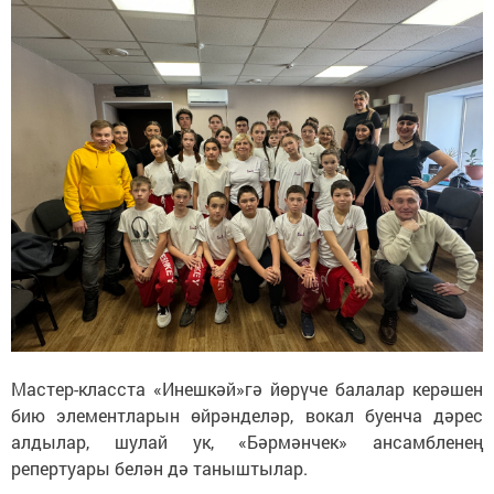
Мастер-класста «Инешкәй»гә йөрүче балалар керәшен
бию элементларын өйрәнделәр, вокал буенча дәрес
алдылар, шулай ук, «Бәрмәнчек» ансамбленең
репертуары белән дә таныштылар.