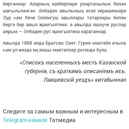
йөргәннәр. Аларның кайберләре умартачылык белән
шөгыльләнгән. Әлбәден авылының иске керәшеннәре
Зур һәм Кече Селенгуш авыллары татарлары белән
бергә бер авыл җәмгыятенә; ә авылда яшәүче руслар
аерым — Әлбәден рус җәмгыятенә караганнар.
Авылда 1868 елда Братсво Свят. Гурия мәктәбе ачыла
һәм ул өяздә иң яхшы мәктәпләр рәтендә була.
«Списокъ населенныхъ месть Казанской
губернiи, съ краткимъ описанiемъ ихъ.
Лаишевскiй уездъ» китабыннан
Следите за самым важным и интересным в
Telegram-канале
Татмедиа