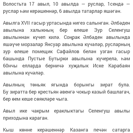
Волостьта 17 авыл, 10 авылда — руслар, 1сендә —
руслар һәм керәшеннәр, 6 авылда татарлар яшәгән.
Авылга XVII гасыр уртасында нигез салынган. Әлбәден
авылына халыкның бер өлеше Зур Селенгуш
авылыннан күчеп килә. Соңрак Әлбәден авылында
яшәүче морзалар Янсуар авылына күчәләр, русларның
зур өлеше помещик Сафайлов белән узган гасыр
башында Пустые Бутырки авылына күчерелә, һәм
60нчы елларда берничә хуҗалык Иске Карабаян
авылына күчәләр.
Авылның төньяк ягында борынгы зират була.
Бу зиратта бер крестьян әвенгә чокыр казый башлагач,
бер өем кеше сөякләре чыга.
Авыл ике чакрым ераклыктагы Селенгуш авылы
приходына караган.
Кыш көнне керәшеннәр Казанга печән сатарга