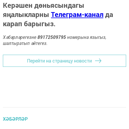
Керәшен дөньясындагы
яңалыкларны
Телеграм-канал
да
карап барыгыз.
Хәбәрләрегезне
89172509795
номерына языгыз,
шалтыратып әйтегез.
Перейти на страницу новости
ХӘБӘРЛӘР