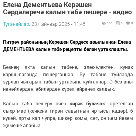
Елена Дементьева Керәшен
Сәрдәләречә калын тәбә пешерә - видео
Туганайлар,
23 гыйнвар 2025 - 11:45
530
0
0
Питрәч районының Керәшен Сәрдәсе авылыннан Елена
ДЕМЕНТЬЕВА калын тәбә рецепты белән уртаклашты.
Безнең якта калын тәбәне, элек-электән, кунак
каршылаганда пешергәннәр. Бу тәбәне туйларда
зурлап чыгарып табын уртасына куйганнар. Ә без аны
нәнәйләрдән, әбиләрдән күреп, өйрәнеп калдык.
Калын тәбә пешерү өчен
кирәк булачак:
эретелгән
сыер мае (кечкенә тирән савытның яртысы кадәр), 6
күкәй, ярты кап чүпрә, шикәр комы, сөт, он һәм йөзем
җимеше алабыз.