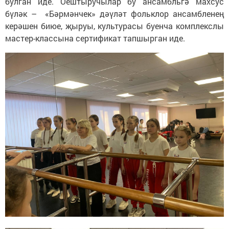
булган иде. Оештыручылар бу ансамбльгә махсус
бүләк – «Бәрмәнчек» дәүләт фольклор ансамбленең
керәшен биюе, җыруы, культурасы буенча комплекслы
мастер-классына сертификат тапшырган иде.