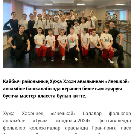
Кайбыч районының Хуҗа Хәсән авылыннан «Инешкәй»
ансамбле башкалабызда керәшен биюе һәм җыруы
буенча мастер-класста булып китте.
Хуҗа Хәсәннең «Инешкәй» балалар фольклор
ансамбле
«Туым жондозы-2024» фестивалендә
фольклор коллективлар арасында Гран-прига лаек