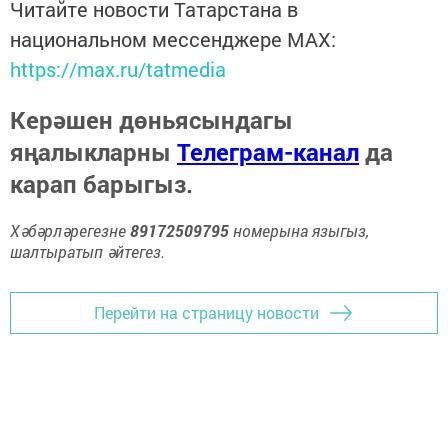
Читайте новости Татарстана в
национальном мессенджере MАХ:
https://max.ru/tatmedia
Керәшен дөньясындагы
яңалыкларны
Телеграм-канал
да
карап барыгыз.
Хәбәрләрегезне
89172509795
номерына языгыз,
шалтыратып әйтегез.
Перейти на страницу новости