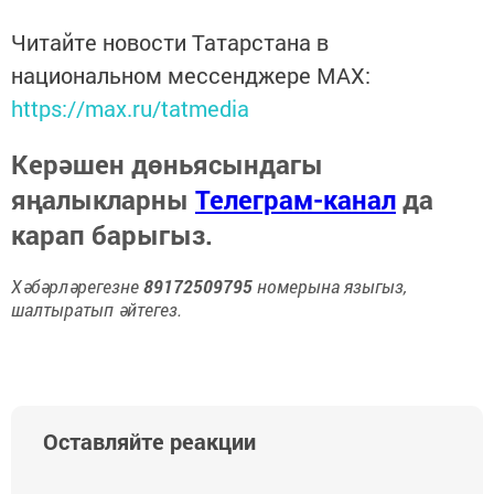
Читайте новости Татарстана в
национальном мессенджере MАХ:
https://max.ru/tatmedia
Керәшен дөньясындагы
яңалыкларны
Телеграм-канал
да
карап барыгыз.
Хәбәрләрегезне
89172509795
номерына языгыз,
шалтыратып әйтегез.
Оставляйте реакции