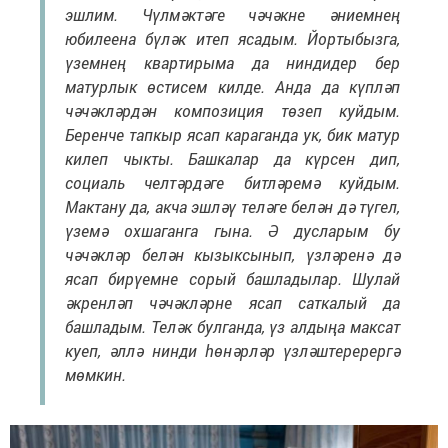
эшлим. Чүлмәктәге чәчәкне әниемнең
юбилеена бүләк итеп ясадым. Йортыбызга,
үземнең квартирыма да ниндидер бер
матурлык өстисем килде. Анда да күпләп
чәчәкләрдән композиция төзеп куйдым.
Беренче тапкыр ясап караганда ук, бик матур
килеп чыкты. Башкалар да күрсен дип,
социаль челтәрдәге битләремә куйдым.
Мактану да, акча эшләү теләге белән дә түгел,
үземә охшаганга гына. Ә дусларым бу
чәчәкләр белән кызыксынып, үзләренә дә
ясап бирүемне сорый башладылар. Шулай
әкренләп чәчәкләрне ясап саткалый да
башладым. Теләк булганда, үз алдыңа максат
куеп, әллә нинди һөнәрләр үзләштеререргә
мөмкин.