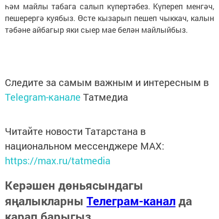
һәм майлы табага салып күпертәбез. Күпереп менгәч,
пешерергә куябыз. Өсте кызарып пешеп чыккач, калын
тәбәне айбагыр яки сыер мае белән майлыйбыз.
Следите за самым важным и интересным в
Telegram-канале
Татмедиа
Читайте новости Татарстана в
национальном мессенджере MАХ:
https://max.ru/tatmedia
Керәшен дөньясындагы
яңалыкларны
Телеграм-канал
да
карап барыгыз.