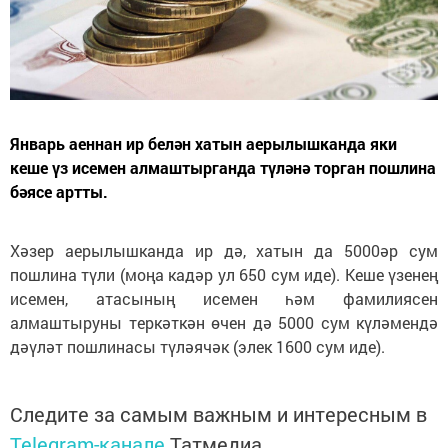
Январь аеннан ир белән хатын аерылышканда яки
кеше үз исемен алмаштырганда түләнә торган пошлина
бәясе артты.
Хәзер аерылышканда ир дә, хатын да 5000әр сум
пошлина түли (моңа кадәр ул 650 сум иде). Кеше үзенең
исемен, атасының исемен һәм фамилиясен
алмаштыруны теркәткән өчен дә 5000 сум күләмендә
дәүләт пошлинасы түләячәк (элек 1600 сум иде).
Следите за самым важным и интересным в
Telegram-канале
Татмедиа