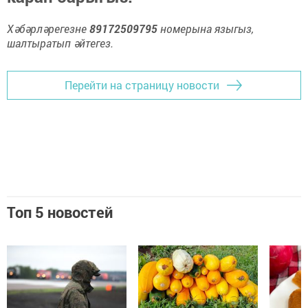
Хәбәрләрегезне
89172509795
номерына языгыз,
шалтыратып әйтегез.
Перейти на страницу новости
Топ 5 новостей