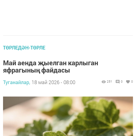
ТӨРЛЕДӘН-ТӨРЛЕ
Май аенда җыелган карлыган
яфрагының файдасы
Туганайлар,
18 май 2026 - 08:00
251
0
0