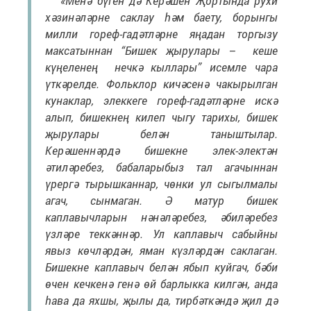
«Менә бүген дә Керәшен Җортында рухи
хәзинәләрне саклау һәм баету, борынгы
милли гореф-гадәтләрне яңадан торгызу
максатыннан “Бишек җырулары – кеше
күңеленең нечкә кыллары” исемле чара
үткәрелде.
Фольклор кичәсенә чакырылган
кунаклар, элеккеге гореф-гадәтләрне искә
алып, бишекнең килеп чыгу тарихы, бишек
җырулары белән таныштылар.
Керәшеннәрдә бишекне элек-электән
әтиләребез, бабаларыбыз тал агачыннан
үрергә тырышканнар, чөнки ул сыгылмалы
агач, сынмаган. Ә матур бишек
каплавычларын нәнәләребез, әбиләребез
үзләре теккәннәр. Ул каплавыч сабыйны
явыз көчләрдән, яман күзләрдән саклаган.
Бишекне каплавыч белән ябып куйгач, бәби
өчен кечкенә генә өй барлыкка килгән, анда
һава да яхшы, җылы да, тирбәткәндә җил дә