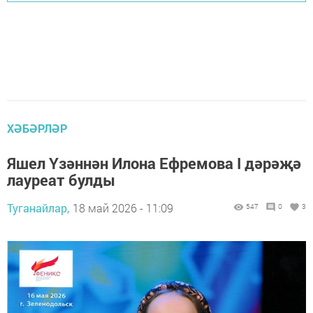
ХӘБӘРЛӘР
Яшел Үзәннән Илона Ефремова I дәрәҗә
лауреат булды
Туганайлар,
18 май 2026 - 11:09
547
0
3