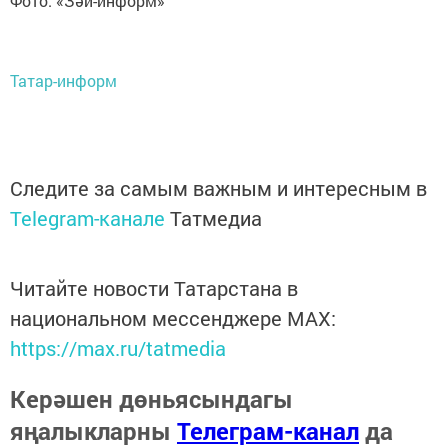
Фото: «Зәй-информ»
Татар-информ
Следите за самым важным и интересным в
Telegram-канале
Татмедиа
Читайте новости Татарстана в
национальном мессенджере MАХ:
https://max.ru/tatmedia
Керәшен дөньясындагы
яңалыкларны
Телеграм-канал
да