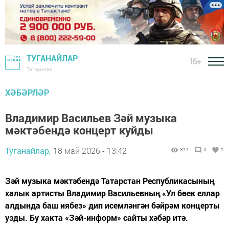
ТУГАНАЙЛАР
16+
Татарстан
ХӘБӘРЛӘР
Владимир Васильев Зәй музыка
мәктәбендә концерт куйды
Туганайлар,
18 май 2026 - 13:42
311
0
1
Зәй музыка мәктәбендә Татарстан Республикасының
халык артисты Владимир Васильевның «Ул бөек еллар
алдында баш иябез» дип исемләнгән бәйрәм концерты
узды. Бу хакта «Зәй-информ» сайты хәбәр итә.