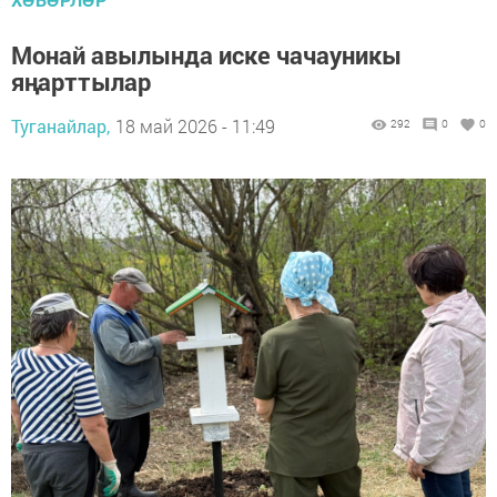
Монай авылында иске чачауникы
яңарттылар
Туганайлар,
18 май 2026 - 11:49
292
0
0