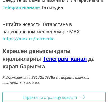
Telegram-канале
Татмедиа
Читайте новости Татарстана в
национальном мессенджере MАХ:
https://max.ru/tatmedia
Керәшен дөньясындагы
яңалыкларны
Телеграм-канал
да
карап барыгыз.
Хәбәрләрегезне
89172509795
номерына языгыз,
шалтыратып әйтегез.
Перейти на страницу новости