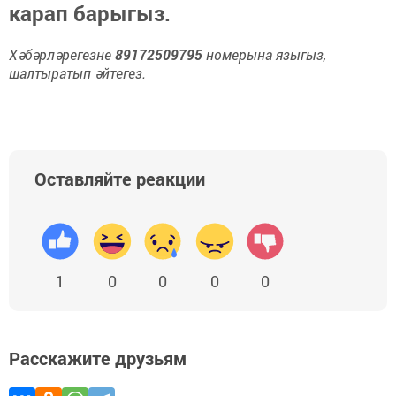
карап барыгыз.
Хәбәрләрегезне
89172509795
номерына языгыз,
шалтыратып әйтегез.
Оставляйте реакции
1
0
0
0
0
Расскажите друзьям