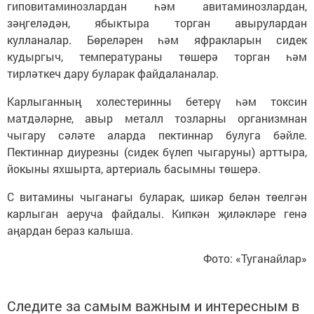
гиповитаминозлардан һәм авитаминозлардан,
зәңгеләдән, ябыктыра торган авырулардан
кулланалар. Бөреләрен һәм яфракларын сидек
кудыргыч, температураны төшерә торган һәм
тирләткеч дару буларак файдаланалар.
Карлыганның холестеринны бетерү һәм токсин
матдәләрне, авыр металл тозларны организмнан
чыгару сәләте аларда пектиннар булуга бәйле.
Пектиннар диурезны (сидек бүлеп чыгаруны) арттыра,
йокыны яхшырта, артериаль басымны төшерә.
С витамины чыганагы буларак, шикәр белән төелгән
карлыган аеруча файдалы. Кипкән җиләкләре генә
аңардан бераз калыша.
Фото: «Туганайлар»
Следите за самым важным и интересным в