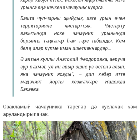
урынга яңа кечкенә чачауник куярга.
Башта чүп-чарны җыйдык, изге урын өчен
территорияне чистарттык. Чистарту
вакытында иске чачауник урынында
борынгы тәңкәләр һәм тәре табылды. Кем
белә, алар күпме иман ишеткәннәрдер…
Ә алтын куллы Анатолий Феодоровка, аеруча
зур рәхмәт, ул иң авыр эшне үз өстенә алып,
яңа чачауник ясады”, – дип хәбәр итте
мәдәният йорты хезмәткәре Надежда
Бакаева.
Озакламый чачауникка тәреләр дә куелачак һәм
аруландырылачак.