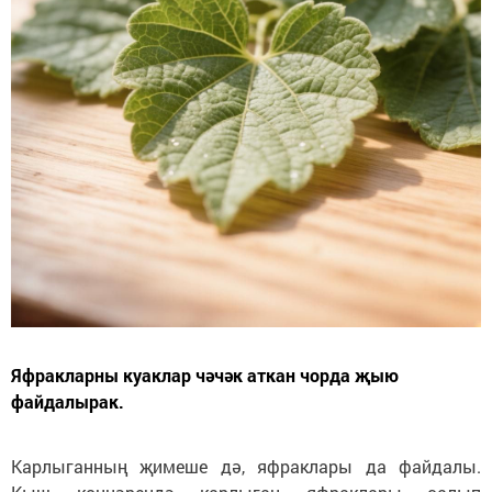
Яфракларны куаклар чәчәк аткан чорда җыю
файдалырак.
Карлыганның җимеше дә, яфраклары да файдалы.