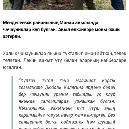
Менделеевск районының Монай авылында
чачауниклар күп булган. Авыл өлкәннәре моны яхшы
хәтерли.
Халык чачауниклар янына тукталып иман әйткән, теләк
теләгән. Ләкин вакыт үтү белән аларның кайберләре
югалган.
“Күптән түгел генә мәдәният йорты
хезмәткәре Любовь Калягина ярдәме белән
бер чачауник урыны табылды, ул клуб
янында, таллыкларда урнашкан булган.
Кызганычка, вакытның күп үтүе, аның
каралмыйча торуы, начар хәлгә китергән. Без
священник белән сөйләштек һәм шундый
карар кабул иттек: искесен яңартмыйча, изге