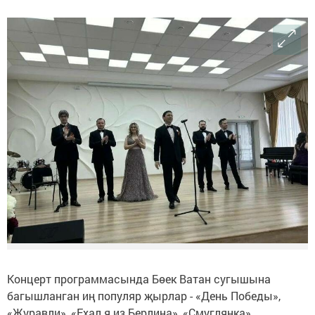
Концерт программасында Бөек Ватан сугышына
багышланган иң популяр җырлар - «День Победы»,
«Журавли», «Ехал я из Берлина», «Смуглянка»,