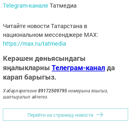
Telegram-канале
Татмедиа
Читайте новости Татарстана в
национальном мессенджере MАХ:
https://max.ru/tatmedia
Керәшен дөньясындагы
яңалыкларны
Телеграм-канал
да
карап барыгыз.
Хәбәрләрегезне
89172509795
номерына языгыз,
шалтыратып әйтегез.
Перейти на страницу новости