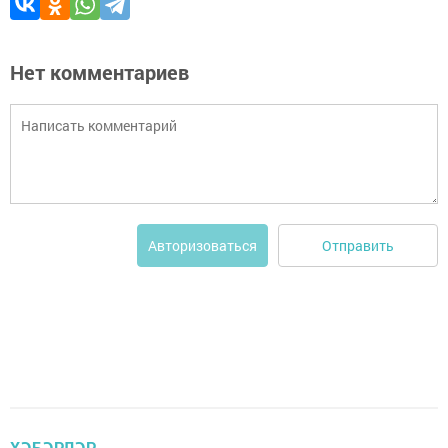
Нет комментариев
Отправить
Авторизоваться
ХӘБӘРЛӘР