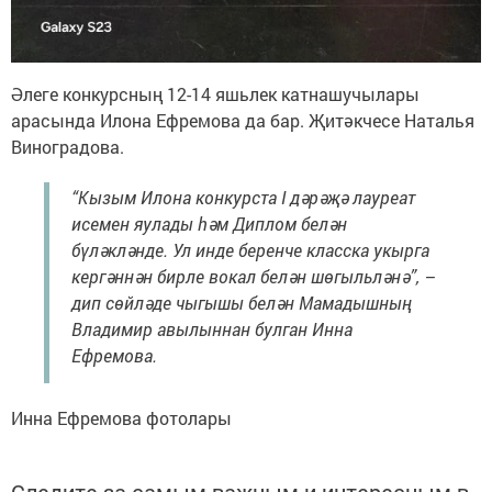
Әлеге конкурсның 12-14 яшьлек катнашучылары
арасында Илона Ефремова да бар. Җитәкчесе Наталья
Виноградова.
“Кызым Илона конкурста I дәрәҗә лауреат
исемен яулады һәм Диплом белән
бүләкләнде. Ул инде беренче класска укырга
кергәннән бирле вокал белән шөгыльләнә”, –
дип сөйләде чыгышы белән Мамадышның
Владимир авылыннан булган Инна
Ефремова.
Инна Ефремова фотолары
Следите за самым важным и интересным в