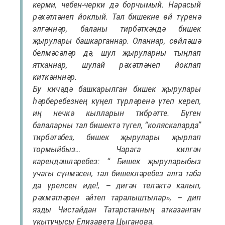
керми, чебен-черки дә борчымый. Нарасый
рәхәтләнеп йоклый. Тал
бишекне өй түренә
элгәннәр, баланы тирбәткәндә бишек
җырулары башкарганнар. Оланнар, сөйләшә
белмәсәләр дә, шул җыруларны тыңлап
ятканнар, шулай рәхәтләнеп йоклап
киткәнннәр.
Бу кичәдә башкарылган бишек җырулары
һәрберебезнең күңел түрләренә үтеп кереп,
иң нечкә кылларын тибрәтте. Бүген
балаларны тал бишектә түгел, “коляскаларда”
тирбәтәбез, бишек җырулары җырлап
тормыйбыз… Чарага килгән
карендәшләребез: “ Бишек җыруларыбыз
учагы сүнмәсен, тал бишекләребез алга таба
да үрелсен иде!, – дигән теләктә калып,
рәхмәтләрен әйтеп таралыштылар
», – дип
язды Чистайдан Татарстанның атказанган
укытучысы Елизавета Цыганова.