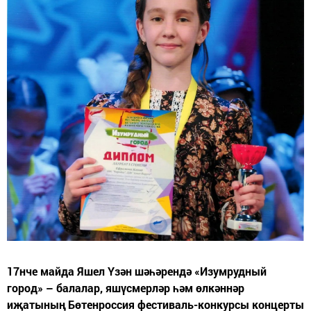
17нче майда Яшел Үзән шәһәрендә «Изумрудный
город» – балалар, яшүсмерләр һәм өлкәннәр
иҗатының Бөтенроссия фестиваль-конкурсы концерты