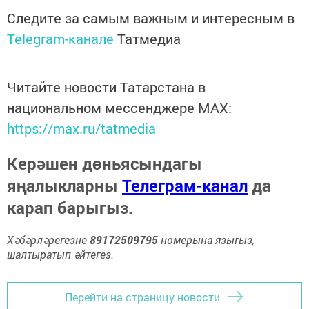
Следите за самым важным и интересным в
Telegram-канале
Татмедиа
Читайте новости Татарстана в
национальном мессенджере MАХ:
https://max.ru/tatmedia
Керәшен дөньясындагы
яңалыкларны
Телеграм-канал
да
карап барыгыз.
Хәбәрләрегезне
89172509795
номерына языгыз,
шалтыратып әйтегез.
Перейти на страницу новости