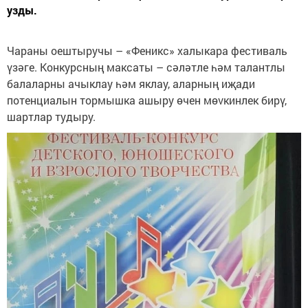
узды.
Чараны оештыручы – «Феникс» халыкара фестиваль
үзәге. Конкурсның максаты – сәләтле һәм талантлы
балаларны ачыклау һәм яклау, аларның иҗади
потенциалын тормышка ашыру өчен мөvкинлек бирү,
шартлар тудыру.