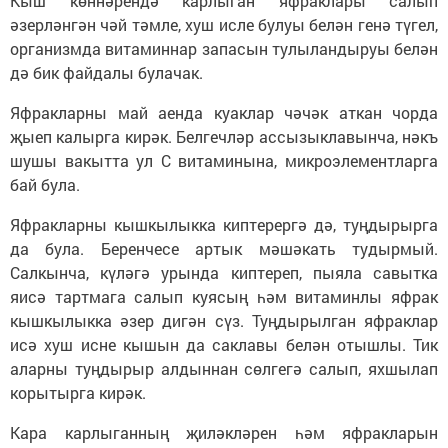
Кыш көннәрендә карлыган яфраклары салып
әзерләнгән чәй тәмле, хуш исле булуы белән генә түгел,
организмда витаминнар запасын тулыландыруы белән
дә бик файдалы булачак.
Яфракларны май аенда куаклар чәчәк аткан чорда
җыеп калырга кирәк. Белгечләр ассызыклавынча, нәкъ
шушы вакытта ул С витаминына, микроэлементларга
бай була.
Яфракларны кышкылыкка киптерергә дә, туңдырырга
да була. Беренчесе артык мәшәкать тудырмый.
Салкынча, күләгә урында киптереп, пыяла савытка
яисә тартмага салып куясың һәм витаминлы яфрак
кышкылыкка әзер дигән сүз. Туңдырылган яфраклар
исә хуш исне кышын да саклавы белән отышлы. Тик
аларны туңдырыр алдыннан сөлгегә салып, яхшылап
корытырга кирәк.
Кара карлыганның җиләкләрен һәм яфракларын