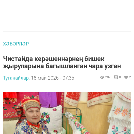
ХӘБӘРЛӘР
Чистайда керәшеннәрнең бишек
җыруларына багышланган чара узган
Туганайлар,
18 май 2026 - 07:35
287
0
2