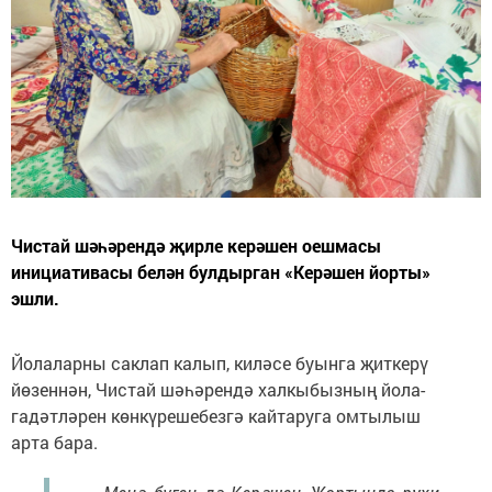
Чистай шәһәрендә җирле керәшен оешмасы
инициативасы белән булдырган «Керәшен йорты»
эшли.
Йолаларны саклап калып, киләсе буынга җиткерү
йөзеннән, Чистай шәһәрендә халкыбызның йола-
гадәтләрен көнкүрешебезгә кайтаруга омтылыш
арта бара.